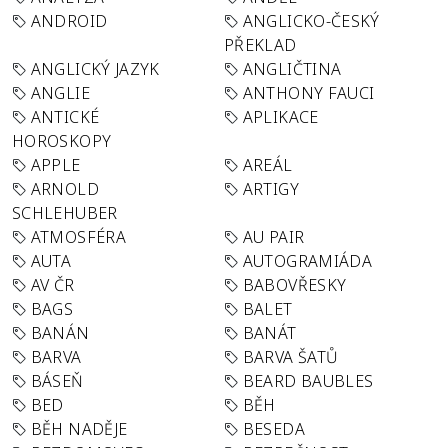
ANDROID
ANGLICKO-ČESKÝ
PŘEKLAD
ANGLICKÝ JAZYK
ANGLIČTINA
ANGLIE
ANTHONY FAUCI
ANTICKÉ
APLIKACE
HOROSKOPY
APPLE
AREÁL
ARNOLD
ARTIGY
SCHLEHUBER
ATMOSFÉRA
AU PAIR
AUTA
AUTOGRAMIÁDA
AV ČR
BABOVŘESKY
BAGS
BALET
BANÁN
BANÁT
BARVA
BARVA ŠATŮ
BÁSEŇ
BEARD BAUBLES
BED
BĚH
BĚH NADĚJE
BESEDA