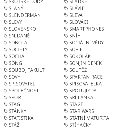
SKOTSKÉ DUDY
SLADKÉ
SLANÝ
SLÁVIE
SLENDERMAN
SLEVA
SLEVY
SLOVÁCI
SLOVENSKO
SMARTPHONES
SNÍDANĚ
SNÍH
SOBOTA
SOCIÁLNÍ VĚDY
SOCIETY
SOFIE
SOCHA
SOKOLÁK
SONG
SONJIN DENÍK
SOUBOJ FAKULT
SOUTĚŽ
SOVY
SPARTAN RACE
SPISOVATEL
SPISOVATELKA
SPOLEČNOST
SPOLUJIZDA
SPORT
SRÍ LANKA
STAG
STAGE
STÁNKY
STAR WARS
STATISTIKA
STÁTNÍ MATURITA
STÁŽ
STÍHAČKY