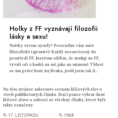
Holky z FF vyznávají filozofii
lásky a sexu!
Naivky versus nymfy? Prozradím vám naše
filozofické tajemství! Každý nezasvěcený do
prostředí FF, kterému sdělím, že studuji na FF,
vyvalí oči a kouká na mě jako na mimoně. V hlavě
se mu právě honí myšlenka, jestli jsem tak d...
Na této stránce naleznete seznam klíčových slov u
všech publikovaných článků. Stačí pouze vybrat dané
klíčové slovo a zobrazí se všechny články, které byly
takto označeny.
17. LISTOPADU
1968