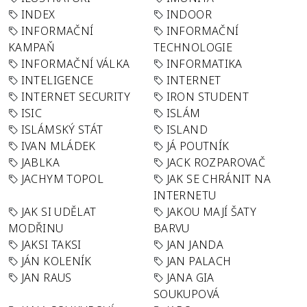
INDEX
INDOOR
INFORMAČNÍ
INFORMAČNÍ
KAMPAŇ
TECHNOLOGIE
INFORMAČNÍ VÁLKA
INFORMATIKA
INTELIGENCE
INTERNET
INTERNET SECURITY
IRON STUDENT
ISIC
ISLÁM
ISLÁMSKÝ STÁT
ISLAND
IVAN MLÁDEK
JÁ POUTNÍK
JABLKA
JACK ROZPAROVAČ
JACHYM TOPOL
JAK SE CHRÁNIT NA
INTERNETU
JAK SI UDĚLAT
JAKOU MAJÍ ŠATY
MODŘINU
BARVU
JAKSI TAKSI
JAN JANDA
JÁN KOLENÍK
JAN PALACH
JAN RAUS
JANA GIA
SOUKUPOVÁ