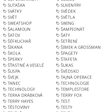
SUTAŠKA
SUVENÝRY
SVÁTKY
SVĚDEK
SVĚT
SVĚTLA
SWEATSHOP
SWING
ŠALAMOUN
ŠAMPIONÁT
ŠATOV
ŠATY
ŠÉFKUCHAŘ
ŠETŘENÍ
ŠIKANA
ŠIMEK A GROSSMAN
ŠKOLA
ŠPAGETY
ŠPERKY
ŠTAFETA
ŠŤASTNÉ A VESELÉ
ŠUKAS
ŠUSPA
ŠVÉDSKO
ŠVEJK
TAJNÁ OPERACE
TANEC
TECHNOLOGIE
TECHNOLOGY
TEMPLESTORE
TERKA DRÁBKOVÁ
TERRY FOX
TERRY HAYES
TEST
TĚSTOVINY
TESTY