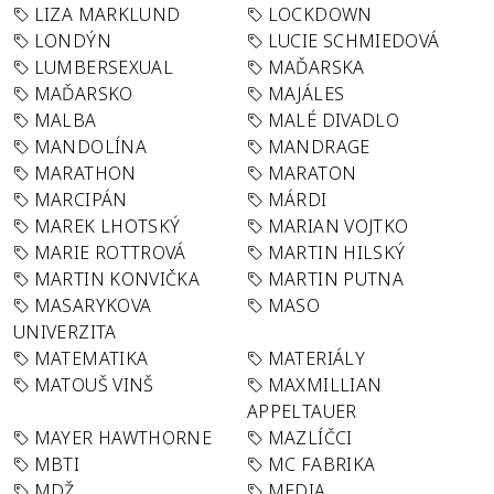
LIZA MARKLUND
LOCKDOWN
LONDÝN
LUCIE SCHMIEDOVÁ
LUMBERSEXUAL
MAĎARSKA
MAĎARSKO
MAJÁLES
MALBA
MALÉ DIVADLO
MANDOLÍNA
MANDRAGE
MARATHON
MARATON
MARCIPÁN
MÁRDI
MAREK LHOTSKÝ
MARIAN VOJTKO
MARIE ROTTROVÁ
MARTIN HILSKÝ
MARTIN KONVIČKA
MARTIN PUTNA
MASARYKOVA
MASO
UNIVERZITA
MATEMATIKA
MATERIÁLY
MATOUŠ VINŠ
MAXMILLIAN
APPELTAUER
MAYER HAWTHORNE
MAZLÍČCI
MBTI
MC FABRIKA
MDŽ
MEDIA