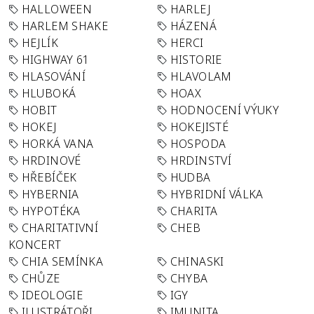
HALLOWEEN
HARLEJ
HARLEM SHAKE
HÁZENÁ
HEJLÍK
HERCI
HIGHWAY 61
HISTORIE
HLASOVÁNÍ
HLAVOLAM
HLUBOKÁ
HOAX
HOBIT
HODNOCENÍ VÝUKY
HOKEJ
HOKEJISTÉ
HORKÁ VANA
HOSPODA
HRDINOVÉ
HRDINSTVÍ
HŘEBÍČEK
HUDBA
HYBERNIA
HYBRIDNÍ VÁLKA
HYPOTÉKA
CHARITA
CHARITATIVNÍ
CHEB
KONCERT
CHIA SEMÍNKA
CHINASKI
CHŮZE
CHYBA
IDEOLOGIE
IGY
ILUSTRÁTOŘI
IMUNITA