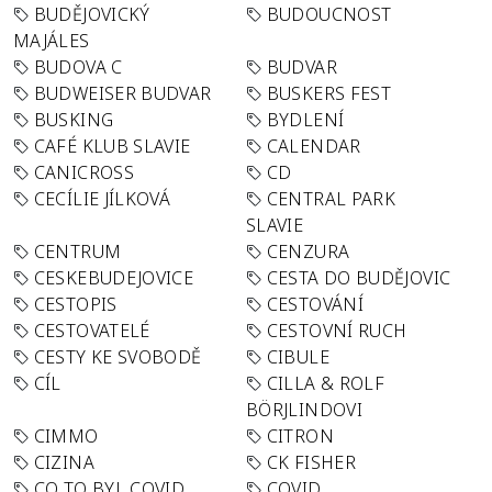
BUDĚJOVICKÝ
BUDOUCNOST
MAJÁLES
BUDOVA C
BUDVAR
BUDWEISER BUDVAR
BUSKERS FEST
BUSKING
BYDLENÍ
CAFÉ KLUB SLAVIE
CALENDAR
CANICROSS
CD
CECÍLIE JÍLKOVÁ
CENTRAL PARK
SLAVIE
CENTRUM
CENZURA
CESKEBUDEJOVICE
CESTA DO BUDĚJOVIC
CESTOPIS
CESTOVÁNÍ
CESTOVATELÉ
CESTOVNÍ RUCH
CESTY KE SVOBODĚ
CIBULE
CÍL
CILLA & ROLF
BÖRJLINDOVI
CIMMO
CITRON
CIZINA
CK FISHER
CO TO BYL COVID
COVID