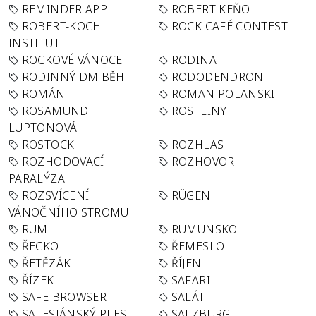
REMINDER APP
ROBERT KEŇO
ROBERT-KOCH
ROCK CAFÉ CONTEST
INSTITUT
ROCKOVÉ VÁNOCE
RODINA
RODINNÝ DM BĚH
RODODENDRON
ROMÁN
ROMAN POLANSKI
ROSAMUND
ROSTLINY
LUPTONOVÁ
ROSTOCK
ROZHLAS
ROZHODOVACÍ
ROZHOVOR
PARALÝZA
ROZSVÍCENÍ
RÜGEN
VÁNOČNÍHO STROMU
RUM
RUMUNSKO
ŘECKO
ŘEMESLO
ŘETĚZÁK
ŘÍJEN
ŘÍZEK
SAFARI
SAFE BROWSER
SALÁT
SALESIÁNSKÝ PLES
SALZBURG