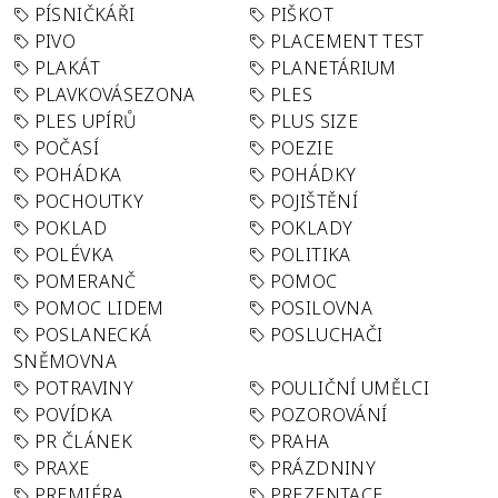
PÍSNIČKÁŘI
PIŠKOT
PIVO
PLACEMENT TEST
PLAKÁT
PLANETÁRIUM
PLAVKOVÁSEZONA
PLES
PLES UPÍRŮ
PLUS SIZE
POČASÍ
POEZIE
POHÁDKA
POHÁDKY
POCHOUTKY
POJIŠTĚNÍ
POKLAD
POKLADY
POLÉVKA
POLITIKA
POMERANČ
POMOC
POMOC LIDEM
POSILOVNA
POSLANECKÁ
POSLUCHAČI
SNĚMOVNA
POTRAVINY
POULIČNÍ UMĚLCI
POVÍDKA
POZOROVÁNÍ
PR ČLÁNEK
PRAHA
PRAXE
PRÁZDNINY
PREMIÉRA
PREZENTACE