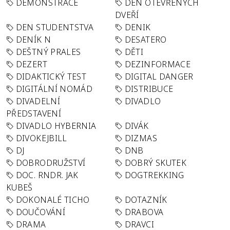
DEMONSTRACE
DEN OTEVŘENÝCH
DVEŘÍ
DEN STUDENTSTVA
DENIK
DENÍK N
DESATERO
DEŠTNÝ PRALES
DĚTI
DEZERT
DEZINFORMACE
DIDAKTICKÝ TEST
DIGITAL DANGER
DIGITÁLNÍ NOMÁD
DISTRIBUCE
DIVADELNÍ
DIVADLO
PŘEDSTAVENÍ
DIVADLO HYBERNIA
DIVÁK
DIVOKEJBILL
DIZMAS
DJ
DNB
DOBRODRUŽSTVÍ
DOBRÝ SKUTEK
DOC. RNDR. JAK
DOGTREKKING
KUBEŠ
DOKONALÉ TICHO
DOTAZNÍK
DOUČOVÁNÍ
DRABOVA
DRAMA
DRAVCI