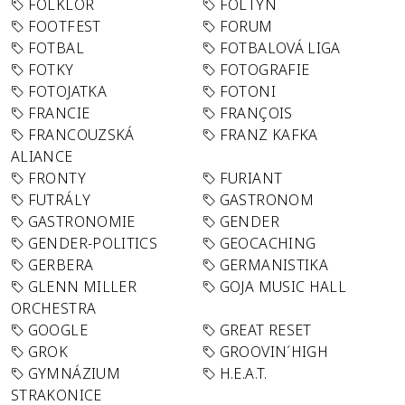
FOLKLÓR
FOLTYN
FOOTFEST
FORUM
FOTBAL
FOTBALOVÁ LIGA
FOTKY
FOTOGRAFIE
FOTOJATKA
FOTONI
FRANCIE
FRANÇOIS
FRANCOUZSKÁ
FRANZ KAFKA
ALIANCE
FRONTY
FURIANT
FUTRÁLY
GASTRONOM
GASTRONOMIE
GENDER
GENDER-POLITICS
GEOCACHING
GERBERA
GERMANISTIKA
GLENN MILLER
GOJA MUSIC HALL
ORCHESTRA
GOOGLE
GREAT RESET
GROK
GROOVIN´HIGH
GYMNÁZIUM
H.E.A.T.
STRAKONICE