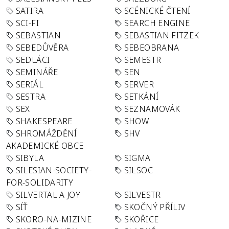
SATIRA
SCÉNICKÉ ČTENÍ
SCI-FI
SEARCH ENGINE
SEBASTIAN
SEBASTIAN FITZEK
SEBEDŮVĚRA
SEBEOBRANA
SEDLÁCI
SEMESTR
SEMINÁŘE
SEN
SERIÁL
SERVER
SESTRA
SETKÁNÍ
SEX
SEZNAMOVÁK
SHAKESPEARE
SHOW
SHROMÁŽDĚNÍ
SHV
AKADEMICKÉ OBCE
SIBYLA
SIGMA
SILESIAN-SOCIETY-
SILSOC
FOR-SOLIDARITY
SILVERTAL A JOY
SILVESTR
SÍŤ
SKOČNÝ PŘÍLIV
SKORO-NA-MIZINE
SKOŘICE