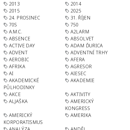
2013
2014
2015
2025
24. PROSINEC
31. ŘÍJEN
70S
750
A.M.C.
A2LARM
ABSENCE
ABSOLVET
ACTIVE DAY
ADAM ĎURICA
ADVENT
ADVENTNÍ TRHY
AEROBIC
AFERA
AFRIKA
AGRESOR
AI
AIESEC
AKADEMICKÉ
AKADEMIE
PŮLHODINKY
AKCE
AKTIVITY
ALJAŠKA
AMERICKÝ
KONGRESS
AMERICKÝ
AMERIKA
KORPORATISMUS
ANALÝZA
ANDĚL