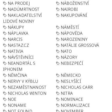
NA PRODEJ
NÁBOŽENSTVÍ
NADÚMRTNOST
NAIROBI
NAKLADATELSTVÍ
NAKUPOVÁNÍ
LIDOVÉ NOVINY
NÁKUPY
NÁMĚSTÍ
NÁPLAVKA
NÁPOVĚDA
NARCIS
NAROZENINY
NASTAZ.CZ
NATÁLIE GROSSOVÁ
NATIVIA
NATO
NÁVŠTĚVNÍCI
NÁZORY
NEANDRTÁL S
NEBEZPEČÍ
IPHONEM
NĚMČINA
NĚMECKO
NERVY V KÝBLU
NESLYŠÍCÍ
NEZAMĚSTNANOST
NICHOLAS CARR
NICHOLAS WINTON
NITRA
NOE
NOMINACE
NONAME
NORMALIZACE
NOT FOUND
NOVEMBER