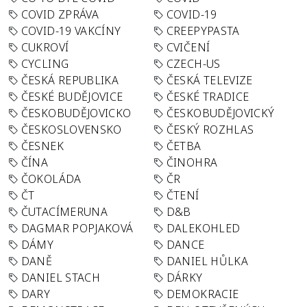
COVID ZPRÁVA
COVID-19
COVID-19 VAKCÍNY
CREEPYPASTA
CUKROVÍ
CVIČENÍ
CYCLING
CZECH-US
ČESKÁ REPUBLIKA
ČESKÁ TELEVIZE
ČESKÉ BUDĚJOVICE
ČESKÉ TRADICE
ČESKOBUDĚJOVICKO
ČESKOBUDĚJOVICKÝ
ČESKOSLOVENSKO
ČESKÝ ROZHLAS
ČESNEK
ČETBA
ČÍNA
ČINOHRA
ČOKOLÁDA
ČR
ČT
ČTENÍ
ČUTACÍMERUNA
D&B
DAGMAR POPJAKOVÁ
DALEKOHLED
DÁMY
DANCE
DANĚ
DANIEL HŮLKA
DANIEL STACH
DÁRKY
DARY
DEMOKRACIE