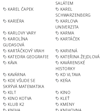
SALÁTEM
KAREL ČAPEK
KAREL
SCHWARZENBERG
KARIÉRA
KARLOVA
UNIVERZITA
KARLOVY VARY
KARMA
KAROLÍNA
KARTÁČEK
GUDASOVÁ
KARTÁČKOVÝ VRAH
KARVINÁ
KATEDRA GEOGRAFIE
KATEŘINA ŽEJDLOVÁ
KÁVA
KAVÁRENSKÉ
HISTORKY
KAVÁRNA
KD VLTAVA
KDE VŠUDE SE
KEŇA
SKRÝVÁ MATEMATIKA
KILT
KINO
KINO KOTVA
KLEŤ
KLUB K2
KMENY
KNIHA
KNIHOVNA