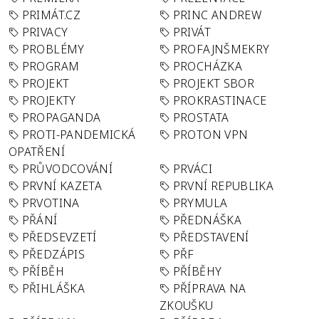
PRIMÁT.CZ
PRINC ANDREW
PRIVACY
PRIVÁT
PROBLÉMY
PROFAJNŠMEKRY
PROGRAM
PROCHÁZKA
PROJEKT
PROJEKT SBOR
PROJEKTY
PROKRASTINACE
PROPAGANDA
PROSTATA
PROTI-PANDEMICKÁ
PROTON VPN
OPATŘENÍ
PRŮVODCOVÁNÍ
PRVÁCI
PRVNÍ KAZETA
PRVNÍ REPUBLIKA
PRVOTINA
PRYMULA
PŘÁNÍ
PŘEDNÁŠKA
PŘEDSEVZETÍ
PŘEDSTAVENÍ
PŘEDZÁPIS
PŘF
PŘÍBĚH
PŘÍBĚHY
PŘIHLÁŠKA
PŘÍPRAVA NA
ZKOUŠKU