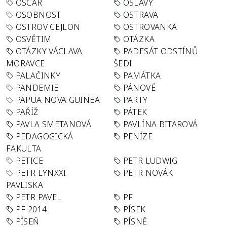
OSCAR
OSLAVY
OSOBNOST
OSTRAVA
OSTROV CEJLON
OSTROVANKA
OSVĚTIM
OTÁZKA
OTÁZKY VÁCLAVA
PADESÁT ODSTÍNŮ
MORAVCE
ŠEDI
PALAČINKY
PAMÁTKA
PANDEMIE
PÁNOVÉ
PAPUA NOVA GUINEA
PARTY
PAŘÍŽ
PÁTEK
PAVLA SMETANOVÁ
PAVLÍNA BITAROVÁ
PEDAGOGICKÁ
PENÍZE
FAKULTA
PETICE
PETR LUDWIG
PETR LYNXXI
PETR NOVÁK
PAVLISKA
PETR PAVEL
PF
PF 2014
PÍSEK
PÍSEŇ
PÍSNĚ