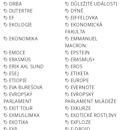
DRBA
DŮLEŽITÉ UDÁLOSTI
DUTERTRE
DÝNĚ
EF
EIFFELOVKA
EKOLOGIE
EKONOMICKÁ
FAKULTA
EKONOMIKA
EMMANUEL
MACRON
EMOCE
EPSTEIN
ERASMUS
ERASMUS+
ERIK AXL SUND
EROS
ESEJ
ETIKETA
ETIOPIE
EUROPE
EVA BUREŠOVÁ
EVERNOTE
EVROPSKÝ
EVROPSKÝ
PARLAMENT
PARLAMENT MLÁDEŽE
EXIT TOUR
EXKURZE
EXMUSLIMKA
EXOTICKÉ ROSTLINY
EXOTIKA
EXPLOZE
EYP
F-DROID