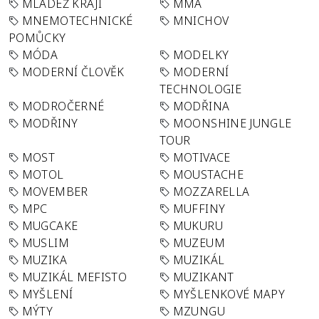
MLÁDEŽ KRAJI
MMA
MNEMOTECHNICKÉ
MNICHOV
POMŮCKY
MÓDA
MODELKY
MODERNÍ ČLOVĚK
MODERNÍ
TECHNOLOGIE
MODROČERNÉ
MODŘINA
MODŘINY
MOONSHINE JUNGLE
TOUR
MOST
MOTIVACE
MOTOL
MOUSTACHE
MOVEMBER
MOZZARELLA
MPC
MUFFINY
MUGCAKE
MUKURU
MUSLIM
MUZEUM
MUZIKA
MUZIKÁL
MUZIKÁL MEFISTO
MUZIKANT
MYŠLENÍ
MYŠLENKOVÉ MAPY
MÝTY
MZUNGU