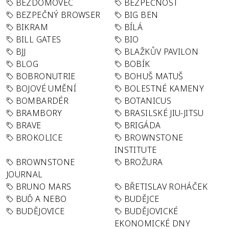
BEZDOMOVEC
BEZPEČNOST
BEZPEČNÝ BROWSER
BIG BEN
BIKRAM
BÍLÁ
BILL GATES
BIO
BJJ
BLAŽKŮV PAVILON
BLOG
BOBÍK
BOBRONUTRIE
BOHUŠ MATUŠ
BOJOVÉ UMĚNÍ
BOLESTNÉ KAMENY
BOMBARDÉR
BOTANICUS
BRAMBORY
BRASILSKÉ JIU-JITSU
BRAVE
BRIGÁDA
BROKOLICE
BROWNSTONE
INSTITUTE
BROWNSTONE
BROŽURA
JOURNAL
BRUNO MARS
BŘETISLAV ROHÁČEK
BUĎ A NEBO
BUDĚJCE
BUDĚJOVICE
BUDĚJOVICKÉ
EKONOMICKÉ DNY