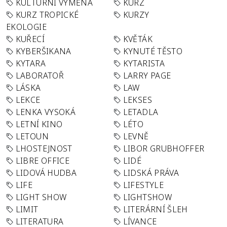
KULTURNÍ VÝMĚNA
KURZ
KURZ TROPICKÉ
KURZY
EKOLOGIE
KUŘECÍ
KVĚTÁK
KYBERŠIKANA
KYNUTÉ TĚSTO
KYTARA
KYTARISTA
LABORATOŘ
LARRY PAGE
LÁSKA
LAW
LEKCE
LEKSES
LENKA VYSOKÁ
LETADLA
LETNÍ KINO
LÉTO
LETOUN
LEVNĚ
LHOSTEJNOST
LIBOR GRUBHOFFER
LIBRE OFFICE
LIDÉ
LIDOVÁ HUDBA
LIDSKÁ PRÁVA
LIFE
LIFESTYLE
LIGHT SHOW
LIGHTSHOW
LIMIT
LITERÁRNÍ ŠLEH
LITERATURA
LÍVANCE