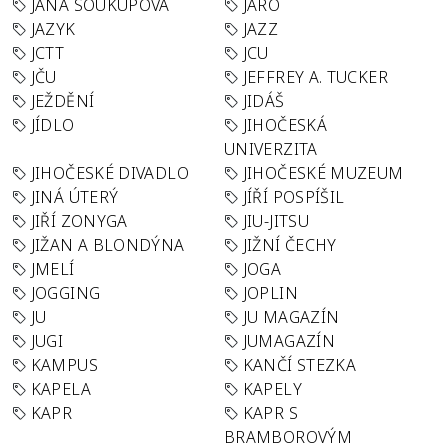
JANA SOUKUPOVÁ
JARO
JAZYK
JAZZ
JCTT
JCU
JČU
JEFFREY A. TUCKER
JEŽDĚNÍ
JIDÁŠ
JÍDLO
JIHOČESKÁ
UNIVERZITA
JIHOČESKÉ DIVADLO
JIHOČESKÉ MUZEUM
JINÁ ÚTERÝ
JÍŘÍ POSPÍŠIL
JIŘÍ ZONYGA
JIU-JITSU
JIŽAN A BLONDÝNA
JIŽNÍ ČECHY
JMELÍ
JOGA
JOGGING
JOPLIN
JU
JU MAGAZÍN
JUGI
JUMAGAZÍN
KAMPUS
KANČÍ STEZKA
KAPELA
KAPELY
KAPR
KAPR S
BRAMBOROVÝM