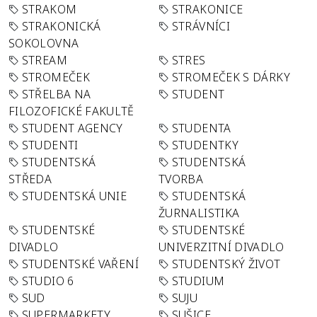
STRAKOM
STRAKONICE
STRAKONICKÁ
STRÁVNÍCI
SOKOLOVNA
STREAM
STRES
STROMEČEK
STROMEČEK S DÁRKY
STŘELBA NA
STUDENT
FILOZOFICKÉ FAKULTĚ
STUDENT AGENCY
STUDENTA
STUDENTI
STUDENTKY
STUDENTSKÁ
STUDENTSKÁ
STŘEDA
TVORBA
STUDENTSKÁ UNIE
STUDENTSKÁ
ŽURNALISTIKA
STUDENTSKÉ
STUDENTSKÉ
DIVADLO
UNIVERZITNÍ DIVADLO
STUDENTSKÉ VAŘENÍ
STUDENTSKÝ ŽIVOT
STUDIO 6
STUDIUM
SUD
SUJU
SUPERMARKETY
SUŠICE