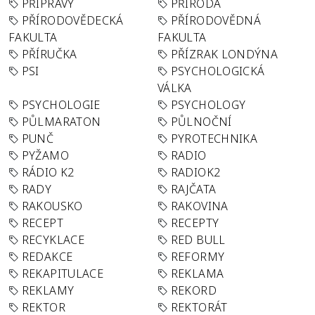
PŘÍPRAVY
PŘÍRODA
PŘÍRODOVĚDECKÁ
PŘÍRODOVĚDNÁ
FAKULTA
FAKULTA
PŘÍRUČKA
PŘÍZRAK LONDÝNA
PSI
PSYCHOLOGICKÁ
VÁLKA
PSYCHOLOGIE
PSYCHOLOGY
PŮLMARATON
PŮLNOČNÍ
PUNČ
PYROTECHNIKA
PYŽAMO
RADIO
RÁDIO K2
RADIOK2
RADY
RAJČATA
RAKOUSKO
RAKOVINA
RECEPT
RECEPTY
RECYKLACE
RED BULL
REDAKCE
REFORMY
REKAPITULACE
REKLAMA
REKLAMY
REKORD
REKTOR
REKTORÁT