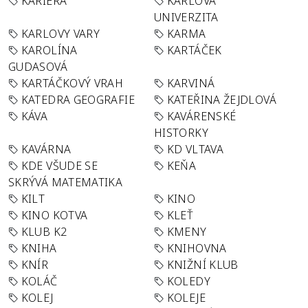
KARIÉRA
KARLOVA
UNIVERZITA
KARLOVY VARY
KARMA
KAROLÍNA
KARTÁČEK
GUDASOVÁ
KARTÁČKOVÝ VRAH
KARVINÁ
KATEDRA GEOGRAFIE
KATEŘINA ŽEJDLOVÁ
KÁVA
KAVÁRENSKÉ
HISTORKY
KAVÁRNA
KD VLTAVA
KDE VŠUDE SE
KEŇA
SKRÝVÁ MATEMATIKA
KILT
KINO
KINO KOTVA
KLEŤ
KLUB K2
KMENY
KNIHA
KNIHOVNA
KNÍR
KNIŽNÍ KLUB
KOLÁČ
KOLEDY
KOLEJ
KOLEJE