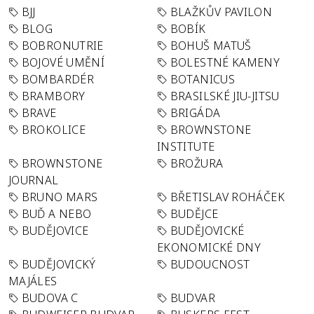
BJJ
BLAŽKŮV PAVILON
BLOG
BOBÍK
BOBRONUTRIE
BOHUŠ MATUŠ
BOJOVÉ UMĚNÍ
BOLESTNÉ KAMENY
BOMBARDÉR
BOTANICUS
BRAMBORY
BRASILSKÉ JIU-JITSU
BRAVE
BRIGÁDA
BROKOLICE
BROWNSTONE
INSTITUTE
BROWNSTONE
BROŽURA
JOURNAL
BRUNO MARS
BŘETISLAV ROHÁČEK
BUĎ A NEBO
BUDĚJCE
BUDĚJOVICE
BUDĚJOVICKÉ
EKONOMICKÉ DNY
BUDĚJOVICKÝ
BUDOUCNOST
MAJÁLES
BUDOVA C
BUDVAR