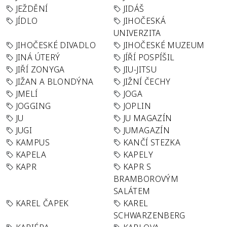
JEŽDĚNÍ
JIDÁŠ
JÍDLO
JIHOČESKÁ
UNIVERZITA
JIHOČESKÉ DIVADLO
JIHOČESKÉ MUZEUM
JINÁ ÚTERÝ
JÍŘÍ POSPÍŠIL
JIŘÍ ZONYGA
JIU-JITSU
JIŽAN A BLONDÝNA
JIŽNÍ ČECHY
JMELÍ
JOGA
JOGGING
JOPLIN
JU
JU MAGAZÍN
JUGI
JUMAGAZÍN
KAMPUS
KANČÍ STEZKA
KAPELA
KAPELY
KAPR
KAPR S
BRAMBOROVÝM
SALÁTEM
KAREL ČAPEK
KAREL
SCHWARZENBERG