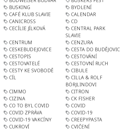
BUDWEISER BUDVAR
BUSKERS FEST
BUSKING
BYDLENÍ
CAFÉ KLUB SLAVIE
CALENDAR
CANICROSS
CD
CECÍLIE JÍLKOVÁ
CENTRAL PARK
SLAVIE
CENTRUM
CENZURA
CESKEBUDEJOVICE
CESTA DO BUDĚJOVIC
CESTOPIS
CESTOVÁNÍ
CESTOVATELÉ
CESTOVNÍ RUCH
CESTY KE SVOBODĚ
CIBULE
CÍL
CILLA & ROLF
BÖRJLINDOVI
CIMMO
CITRON
CIZINA
CK FISHER
CO TO BYL COVID
COVID
COVID ZPRÁVA
COVID-19
COVID-19 VAKCÍNY
CREEPYPASTA
CUKROVÍ
CVIČENÍ