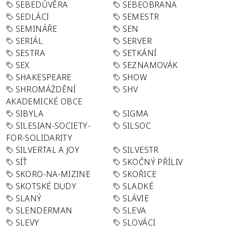
SEBEDŮVĚRA
SEBEOBRANA
SEDLÁCI
SEMESTR
SEMINÁŘE
SEN
SERIÁL
SERVER
SESTRA
SETKÁNÍ
SEX
SEZNAMOVÁK
SHAKESPEARE
SHOW
SHROMÁŽDĚNÍ
SHV
AKADEMICKÉ OBCE
SIBYLA
SIGMA
SILESIAN-SOCIETY-
SILSOC
FOR-SOLIDARITY
SILVERTAL A JOY
SILVESTR
SÍŤ
SKOČNÝ PŘÍLIV
SKORO-NA-MIZINE
SKOŘICE
SKOTSKÉ DUDY
SLADKÉ
SLANÝ
SLÁVIE
SLENDERMAN
SLEVA
SLEVY
SLOVÁCI