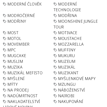
MODERNÍ ČLOVĚK
MODERNÍ
TECHNOLOGIE
MODROČERNÉ
MODŘINA
MODŘINY
MOONSHINE JUNGLE
TOUR
MOST
MOTIVACE
MOTOL
MOUSTACHE
MOVEMBER
MOZZARELLA
MPC
MUFFINY
MUGCAKE
MUKURU
MUSLIM
MUZEUM
MUZIKA
MUZIKÁL
MUZIKÁL MEFISTO
MUZIKANT
MYŠLENÍ
MYŠLENKOVÉ MAPY
MÝTY
MZUNGU
NA PRODEJ
NÁBOŽENSTVÍ
NADÚMRTNOST
NAIROBI
NAKLADATELSTVÍ
NAKUPOVÁNÍ