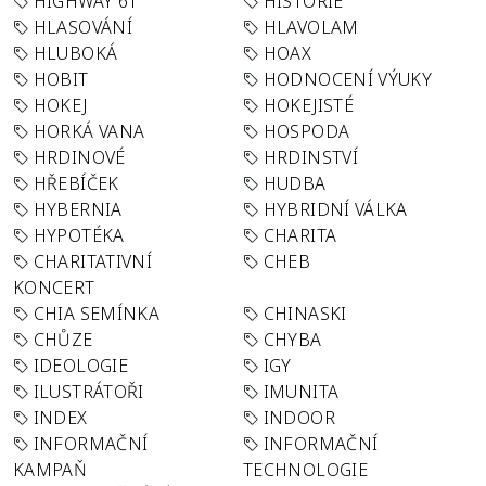
HIGHWAY 61
HISTORIE
HLASOVÁNÍ
HLAVOLAM
HLUBOKÁ
HOAX
HOBIT
HODNOCENÍ VÝUKY
HOKEJ
HOKEJISTÉ
HORKÁ VANA
HOSPODA
HRDINOVÉ
HRDINSTVÍ
HŘEBÍČEK
HUDBA
HYBERNIA
HYBRIDNÍ VÁLKA
HYPOTÉKA
CHARITA
CHARITATIVNÍ
CHEB
KONCERT
CHIA SEMÍNKA
CHINASKI
CHŮZE
CHYBA
IDEOLOGIE
IGY
ILUSTRÁTOŘI
IMUNITA
INDEX
INDOOR
INFORMAČNÍ
INFORMAČNÍ
KAMPAŇ
TECHNOLOGIE