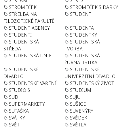
STREAM
STRES
STROMEČEK
STROMEČEK S DÁRKY
STŘELBA NA
STUDENT
FILOZOFICKÉ FAKULTĚ
STUDENT AGENCY
STUDENTA
STUDENTI
STUDENTKY
STUDENTSKÁ
STUDENTSKÁ
STŘEDA
TVORBA
STUDENTSKÁ UNIE
STUDENTSKÁ
ŽURNALISTIKA
STUDENTSKÉ
STUDENTSKÉ
DIVADLO
UNIVERZITNÍ DIVADLO
STUDENTSKÉ VAŘENÍ
STUDENTSKÝ ŽIVOT
STUDIO 6
STUDIUM
SUD
SUJU
SUPERMARKETY
SUŠICE
SUTAŠKA
SUVENÝRY
SVÁTKY
SVĚDEK
SVĚT
SVĚTLA