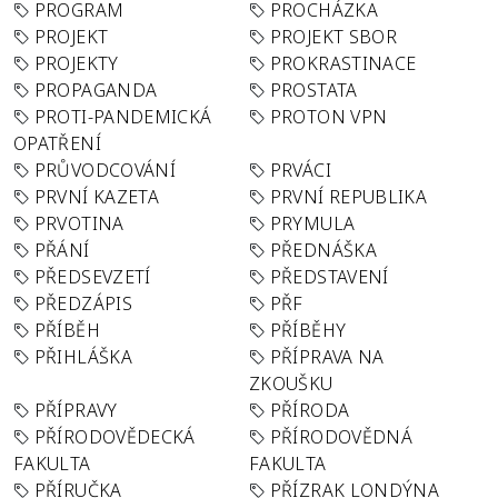
PROGRAM
PROCHÁZKA
PROJEKT
PROJEKT SBOR
PROJEKTY
PROKRASTINACE
PROPAGANDA
PROSTATA
PROTI-PANDEMICKÁ
PROTON VPN
OPATŘENÍ
PRŮVODCOVÁNÍ
PRVÁCI
PRVNÍ KAZETA
PRVNÍ REPUBLIKA
PRVOTINA
PRYMULA
PŘÁNÍ
PŘEDNÁŠKA
PŘEDSEVZETÍ
PŘEDSTAVENÍ
PŘEDZÁPIS
PŘF
PŘÍBĚH
PŘÍBĚHY
PŘIHLÁŠKA
PŘÍPRAVA NA
ZKOUŠKU
PŘÍPRAVY
PŘÍRODA
PŘÍRODOVĚDECKÁ
PŘÍRODOVĚDNÁ
FAKULTA
FAKULTA
PŘÍRUČKA
PŘÍZRAK LONDÝNA