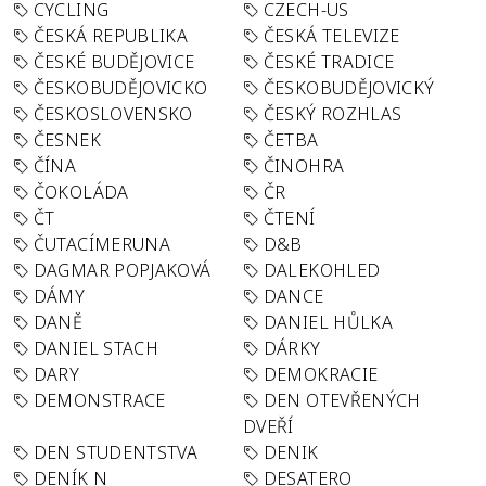
CYCLING
CZECH-US
ČESKÁ REPUBLIKA
ČESKÁ TELEVIZE
ČESKÉ BUDĚJOVICE
ČESKÉ TRADICE
ČESKOBUDĚJOVICKO
ČESKOBUDĚJOVICKÝ
ČESKOSLOVENSKO
ČESKÝ ROZHLAS
ČESNEK
ČETBA
ČÍNA
ČINOHRA
ČOKOLÁDA
ČR
ČT
ČTENÍ
ČUTACÍMERUNA
D&B
DAGMAR POPJAKOVÁ
DALEKOHLED
DÁMY
DANCE
DANĚ
DANIEL HŮLKA
DANIEL STACH
DÁRKY
DARY
DEMOKRACIE
DEMONSTRACE
DEN OTEVŘENÝCH
DVEŘÍ
DEN STUDENTSTVA
DENIK
DENÍK N
DESATERO