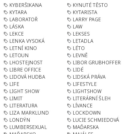
KYBERŠIKANA
KYNUTÉ TĚSTO
KYTARA
KYTARISTA
LABORATOŘ
LARRY PAGE
LÁSKA
LAW
LEKCE
LEKSES
LENKA VYSOKÁ
LETADLA
LETNÍ KINO
LÉTO
LETOUN
LEVNĚ
LHOSTEJNOST
LIBOR GRUBHOFFER
LIBRE OFFICE
LIDÉ
LIDOVÁ HUDBA
LIDSKÁ PRÁVA
LIFE
LIFESTYLE
LIGHT SHOW
LIGHTSHOW
LIMIT
LITERÁRNÍ ŠLEH
LITERATURA
LÍVANCE
LIZA MARKLUND
LOCKDOWN
LONDÝN
LUCIE SCHMIEDOVÁ
LUMBERSEXUAL
MAĎARSKA