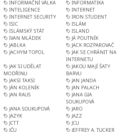
INFORMAČNÍ VÁLKA
INFORMATIKA
INTELIGENCE
INTERNET
INTERNET SECURITY
IRON STUDENT
ISIC
ISLÁM
ISLÁMSKÝ STÁT
ISLAND
IVAN MLÁDEK
JÁ POUTNÍK
JABLKA
JACK ROZPAROVAČ
JACHYM TOPOL
JAK SE CHRÁNIT NA
INTERNETU
JAK SI UDĚLAT
JAKOU MAJÍ ŠATY
MODŘINU
BARVU
JAKSI TAKSI
JAN JANDA
JÁN KOLENÍK
JAN PALACH
JAN RAUS
JANA GIA
SOUKUPOVÁ
JANA SOUKUPOVÁ
JARO
JAZYK
JAZZ
JCTT
JCU
JČU
JEFFREY A. TUCKER