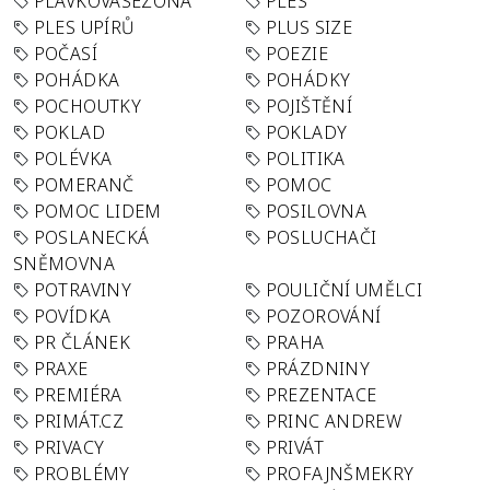
PLAVKOVÁSEZONA
PLES
PLES UPÍRŮ
PLUS SIZE
POČASÍ
POEZIE
POHÁDKA
POHÁDKY
POCHOUTKY
POJIŠTĚNÍ
POKLAD
POKLADY
POLÉVKA
POLITIKA
POMERANČ
POMOC
POMOC LIDEM
POSILOVNA
POSLANECKÁ
POSLUCHAČI
SNĚMOVNA
POTRAVINY
POULIČNÍ UMĚLCI
POVÍDKA
POZOROVÁNÍ
PR ČLÁNEK
PRAHA
PRAXE
PRÁZDNINY
PREMIÉRA
PREZENTACE
PRIMÁT.CZ
PRINC ANDREW
PRIVACY
PRIVÁT
PROBLÉMY
PROFAJNŠMEKRY