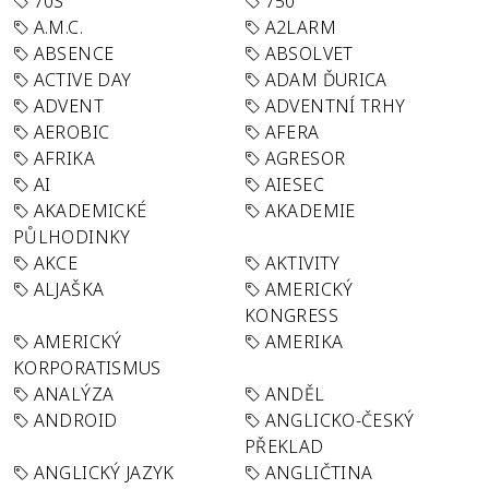
70S
750
A.M.C.
A2LARM
ABSENCE
ABSOLVET
ACTIVE DAY
ADAM ĎURICA
ADVENT
ADVENTNÍ TRHY
AEROBIC
AFERA
AFRIKA
AGRESOR
AI
AIESEC
AKADEMICKÉ
AKADEMIE
PŮLHODINKY
AKCE
AKTIVITY
ALJAŠKA
AMERICKÝ
KONGRESS
AMERICKÝ
AMERIKA
KORPORATISMUS
ANALÝZA
ANDĚL
ANDROID
ANGLICKO-ČESKÝ
PŘEKLAD
ANGLICKÝ JAZYK
ANGLIČTINA