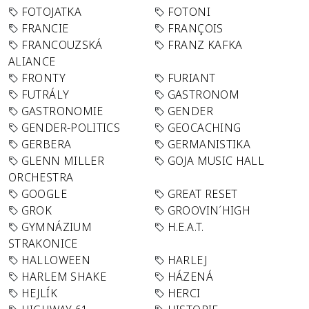
FOTOJATKA
FOTONI
FRANCIE
FRANÇOIS
FRANCOUZSKÁ
FRANZ KAFKA
ALIANCE
FRONTY
FURIANT
FUTRÁLY
GASTRONOM
GASTRONOMIE
GENDER
GENDER-POLITICS
GEOCACHING
GERBERA
GERMANISTIKA
GLENN MILLER
GOJA MUSIC HALL
ORCHESTRA
GOOGLE
GREAT RESET
GROK
GROOVIN´HIGH
GYMNÁZIUM
H.E.A.T.
STRAKONICE
HALLOWEEN
HARLEJ
HARLEM SHAKE
HÁZENÁ
HEJLÍK
HERCI