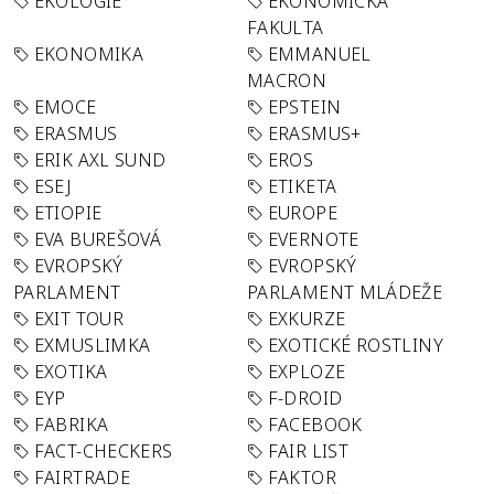
EKOLOGIE
EKONOMICKÁ
FAKULTA
EKONOMIKA
EMMANUEL
MACRON
EMOCE
EPSTEIN
ERASMUS
ERASMUS+
ERIK AXL SUND
EROS
ESEJ
ETIKETA
ETIOPIE
EUROPE
EVA BUREŠOVÁ
EVERNOTE
EVROPSKÝ
EVROPSKÝ
PARLAMENT
PARLAMENT MLÁDEŽE
EXIT TOUR
EXKURZE
EXMUSLIMKA
EXOTICKÉ ROSTLINY
EXOTIKA
EXPLOZE
EYP
F-DROID
FABRIKA
FACEBOOK
FACT-CHECKERS
FAIR LIST
FAIRTRADE
FAKTOR