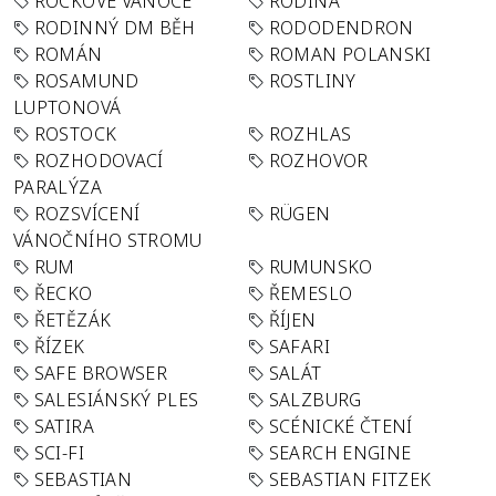
ROCKOVÉ VÁNOCE
RODINA
RODINNÝ DM BĚH
RODODENDRON
ROMÁN
ROMAN POLANSKI
ROSAMUND
ROSTLINY
LUPTONOVÁ
ROSTOCK
ROZHLAS
ROZHODOVACÍ
ROZHOVOR
PARALÝZA
ROZSVÍCENÍ
RÜGEN
VÁNOČNÍHO STROMU
RUM
RUMUNSKO
ŘECKO
ŘEMESLO
ŘETĚZÁK
ŘÍJEN
ŘÍZEK
SAFARI
SAFE BROWSER
SALÁT
SALESIÁNSKÝ PLES
SALZBURG
SATIRA
SCÉNICKÉ ČTENÍ
SCI-FI
SEARCH ENGINE
SEBASTIAN
SEBASTIAN FITZEK