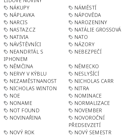
LIDOVÉ NOVINY
NÁKUPY
NÁMĚSTÍ
NÁPLAVKA
NÁPOVĚDA
NARCIS
NAROZENINY
NASTAZ.CZ
NATÁLIE GROSSOVÁ
NATIVIA
NATO
NÁVŠTĚVNÍCI
NÁZORY
NEANDRTÁL S
NEBEZPEČÍ
IPHONEM
NĚMČINA
NĚMECKO
NERVY V KÝBLU
NESLYŠÍCÍ
NEZAMĚSTNANOST
NICHOLAS CARR
NICHOLAS WINTON
NITRA
NOE
NOMINACE
NONAME
NORMALIZACE
NOT FOUND
NOVEMBER
NOVINAŘINA
NOVOROČNÍ
PŘEDSEVZETÍ
NOVÝ ROK
NOVÝ SEMESTR