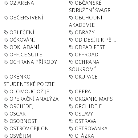
O2 ARENA
OBČANSKÉ
SDRUŽENÍ ŠVAGR
OBČERSTVENÍ
OBCHODNÍ
AKADEMIE
OBLEČENÍ
OBRAZY
OČKOVÁNÍ
OD DESÍTI K PĚTI
ODKLÁDÁNÍ
ODPAD FEST
OFFICE SUITE
OFFROAD
OCHRANA PŘÍRODY
OCHRANA
SOUKROMÍ
OKÉNKO
OKUPACE
STUDENTSKÉ POEZIE
OLOMOUC OŽIJE
OPERA
OPERAČNÍ ANALÝZA
ORGANIC MAPS
ORCHIDEJ
ORCHIDEJE
OSCAR
OSLAVY
OSOBNOST
OSTRAVA
OSTROV CEJLON
OSTROVANKA
OSVĚTIM
OTÁZKA