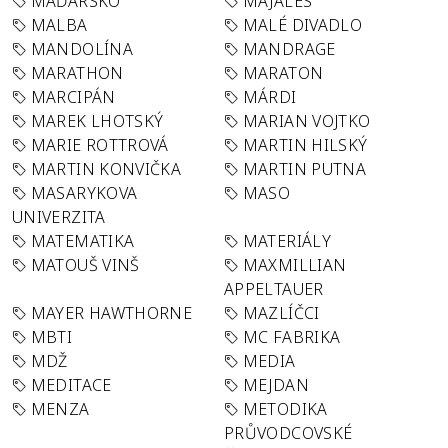
MAĎARSKO
MAJÁLES
MALBA
MALÉ DIVADLO
MANDOLÍNA
MANDRAGE
MARATHON
MARATON
MARCIPÁN
MÁRDI
MAREK LHOTSKÝ
MARIAN VOJTKO
MARIE ROTTROVÁ
MARTIN HILSKÝ
MARTIN KONVIČKA
MARTIN PUTNA
MASARYKOVA
MASO
UNIVERZITA
MATEMATIKA
MATERIÁLY
MATOUŠ VINŠ
MAXMILLIAN
APPELTAUER
MAYER HAWTHORNE
MAZLÍČCI
MBTI
MC FABRIKA
MDŽ
MEDIA
MEDITACE
MEJDAN
MENZA
METODIKA
PRŮVODCOVSKÉ