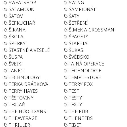
SWEATSHOP
SWING
ŠALAMOUN
ŠAMPIONÁT
ŠATOV
ŠATY
ŠÉFKUCHAŘ
ŠETŘENÍ
ŠIKANA
ŠIMEK A GROSSMAN
ŠKOLA
ŠPAGETY
ŠPERKY
ŠTAFETA
ŠŤASTNÉ A VESELÉ
ŠUKAS
ŠUSPA
ŠVÉDSKO
ŠVEJK
TAJNÁ OPERACE
TANEC
TECHNOLOGIE
TECHNOLOGY
TEMPLESTORE
TERKA DRÁBKOVÁ
TERRY FOX
TERRY HAYES
TEST
TĚSTOVINY
TESTY
TEXTAŘ
TEXTY
THE HOOLIGANS
THE PUB
THEAVERAGE
THENEEDS
THRILLER
TIBET