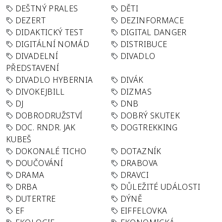
DEŠTNÝ PRALES
DĚTI
DEZERT
DEZINFORMACE
DIDAKTICKÝ TEST
DIGITAL DANGER
DIGITÁLNÍ NOMÁD
DISTRIBUCE
DIVADELNÍ
DIVADLO
PŘEDSTAVENÍ
DIVADLO HYBERNIA
DIVÁK
DIVOKEJBILL
DIZMAS
DJ
DNB
DOBRODRUŽSTVÍ
DOBRÝ SKUTEK
DOC. RNDR. JAK
DOGTREKKING
KUBEŠ
DOKONALÉ TICHO
DOTAZNÍK
DOUČOVÁNÍ
DRABOVA
DRAMA
DRAVCI
DRBA
DŮLEŽITÉ UDÁLOSTI
DUTERTRE
DÝNĚ
EF
EIFFELOVKA