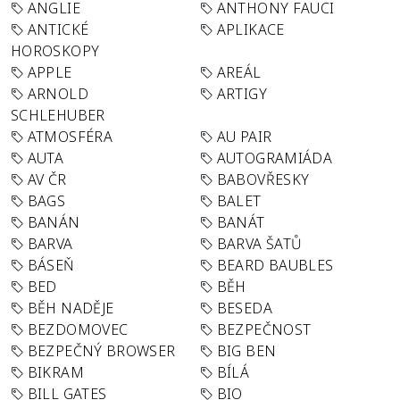
ANGLIE
ANTHONY FAUCI
ANTICKÉ
APLIKACE
HOROSKOPY
APPLE
AREÁL
ARNOLD
ARTIGY
SCHLEHUBER
ATMOSFÉRA
AU PAIR
AUTA
AUTOGRAMIÁDA
AV ČR
BABOVŘESKY
BAGS
BALET
BANÁN
BANÁT
BARVA
BARVA ŠATŮ
BÁSEŇ
BEARD BAUBLES
BED
BĚH
BĚH NADĚJE
BESEDA
BEZDOMOVEC
BEZPEČNOST
BEZPEČNÝ BROWSER
BIG BEN
BIKRAM
BÍLÁ
BILL GATES
BIO