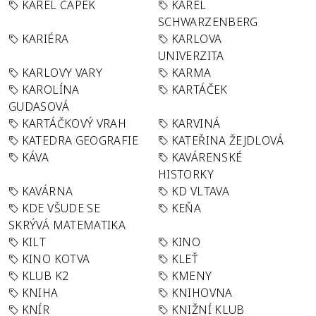
KAREL ČAPEK
KAREL
SCHWARZENBERG
KARIÉRA
KARLOVA
UNIVERZITA
KARLOVY VARY
KARMA
KAROLÍNA
KARTÁČEK
GUDASOVÁ
KARTÁČKOVÝ VRAH
KARVINÁ
KATEDRA GEOGRAFIE
KATEŘINA ŽEJDLOVÁ
KÁVA
KAVÁRENSKÉ
HISTORKY
KAVÁRNA
KD VLTAVA
KDE VŠUDE SE
KEŇA
SKRÝVÁ MATEMATIKA
KILT
KINO
KINO KOTVA
KLEŤ
KLUB K2
KMENY
KNIHA
KNIHOVNA
KNÍR
KNIŽNÍ KLUB