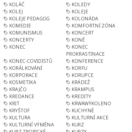
KOLÁČ
KOLEDY
KOLEJ
KOLEJE
KOLEJE PEDAGOG
KOLONÁDA
KOMEDIE
KOMFORTNÍ ZÓNA
KOMUNISMUS
KONCERT
KONCERTY
KONĚ
KONEC
KONEC
PROKRASTINACE
KONEC-COVIDISTŮ
KONFERENCE
KORÁLKOVÁNÍ
KORFU
KORPORACE
KORUPCE
KOSMETIKA
KRÁDEŽ
KRAJČO
KRAMPUS
KREDANCE
KREDITY
KRIT
KRWAWÝKOLENO
KRYŠTOF
KUCHYNĚ
KULTURA
KULTURNÍ AKCE
KULTURNÍ VÝMĚNA
KURZ
KURZ TROPICKÉ
KURZY