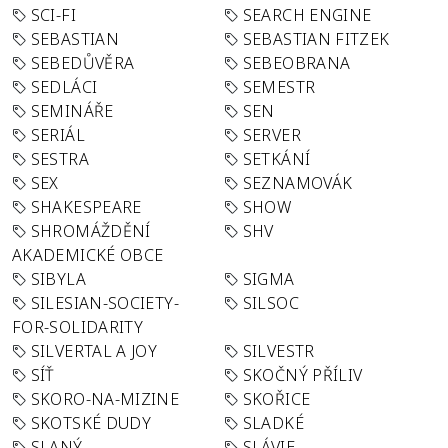
SCI-FI
SEARCH ENGINE
SEBASTIAN
SEBASTIAN FITZEK
SEBEDŮVĚRA
SEBEOBRANA
SEDLÁCI
SEMESTR
SEMINÁŘE
SEN
SERIÁL
SERVER
SESTRA
SETKÁNÍ
SEX
SEZNAMOVÁK
SHAKESPEARE
SHOW
SHROMÁŽDĚNÍ
SHV
AKADEMICKÉ OBCE
SIBYLA
SIGMA
SILESIAN-SOCIETY-
SILSOC
FOR-SOLIDARITY
SILVERTAL A JOY
SILVESTR
SÍŤ
SKOČNÝ PŘÍLIV
SKORO-NA-MIZINE
SKOŘICE
SKOTSKÉ DUDY
SLADKÉ
SLANÝ
SLÁVIE