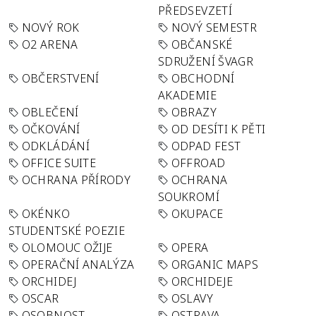
PŘEDSEVZETÍ
NOVÝ ROK
NOVÝ SEMESTR
O2 ARENA
OBČANSKÉ
SDRUŽENÍ ŠVAGR
OBČERSTVENÍ
OBCHODNÍ
AKADEMIE
OBLEČENÍ
OBRAZY
OČKOVÁNÍ
OD DESÍTI K PĚTI
ODKLÁDÁNÍ
ODPAD FEST
OFFICE SUITE
OFFROAD
OCHRANA PŘÍRODY
OCHRANA
SOUKROMÍ
OKÉNKO
OKUPACE
STUDENTSKÉ POEZIE
OLOMOUC OŽIJE
OPERA
OPERAČNÍ ANALÝZA
ORGANIC MAPS
ORCHIDEJ
ORCHIDEJE
OSCAR
OSLAVY
OSOBNOST
OSTRAVA