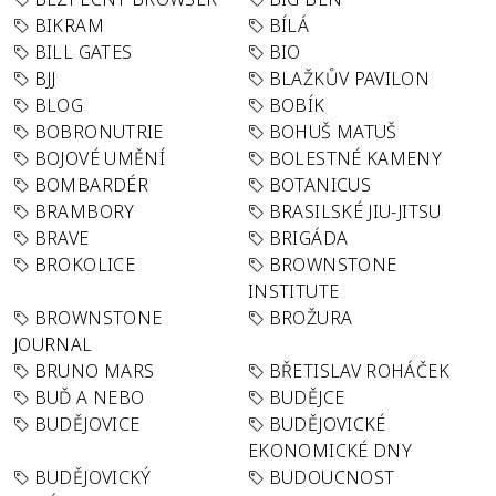
BIKRAM
BÍLÁ
BILL GATES
BIO
BJJ
BLAŽKŮV PAVILON
BLOG
BOBÍK
BOBRONUTRIE
BOHUŠ MATUŠ
BOJOVÉ UMĚNÍ
BOLESTNÉ KAMENY
BOMBARDÉR
BOTANICUS
BRAMBORY
BRASILSKÉ JIU-JITSU
BRAVE
BRIGÁDA
BROKOLICE
BROWNSTONE
INSTITUTE
BROWNSTONE
BROŽURA
JOURNAL
BRUNO MARS
BŘETISLAV ROHÁČEK
BUĎ A NEBO
BUDĚJCE
BUDĚJOVICE
BUDĚJOVICKÉ
EKONOMICKÉ DNY
BUDĚJOVICKÝ
BUDOUCNOST