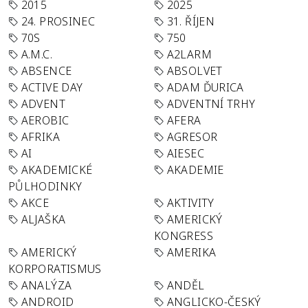
2015
2025
24. PROSINEC
31. ŘÍJEN
70S
750
A.M.C.
A2LARM
ABSENCE
ABSOLVET
ACTIVE DAY
ADAM ĎURICA
ADVENT
ADVENTNÍ TRHY
AEROBIC
AFERA
AFRIKA
AGRESOR
AI
AIESEC
AKADEMICKÉ
AKADEMIE
PŮLHODINKY
AKCE
AKTIVITY
ALJAŠKA
AMERICKÝ
KONGRESS
AMERICKÝ
AMERIKA
KORPORATISMUS
ANALÝZA
ANDĚL
ANDROID
ANGLICKO-ČESKÝ