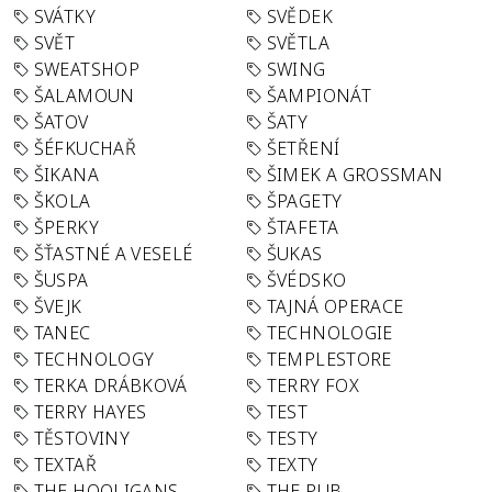
SVÁTKY
SVĚDEK
SVĚT
SVĚTLA
SWEATSHOP
SWING
ŠALAMOUN
ŠAMPIONÁT
ŠATOV
ŠATY
ŠÉFKUCHAŘ
ŠETŘENÍ
ŠIKANA
ŠIMEK A GROSSMAN
ŠKOLA
ŠPAGETY
ŠPERKY
ŠTAFETA
ŠŤASTNÉ A VESELÉ
ŠUKAS
ŠUSPA
ŠVÉDSKO
ŠVEJK
TAJNÁ OPERACE
TANEC
TECHNOLOGIE
TECHNOLOGY
TEMPLESTORE
TERKA DRÁBKOVÁ
TERRY FOX
TERRY HAYES
TEST
TĚSTOVINY
TESTY
TEXTAŘ
TEXTY
THE HOOLIGANS
THE PUB