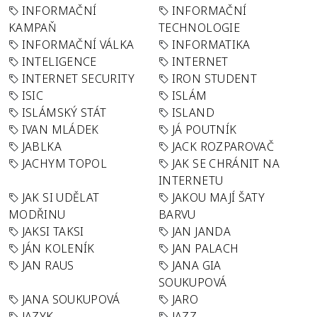
INFORMAČNÍ
INFORMAČNÍ
KAMPAŇ
TECHNOLOGIE
INFORMAČNÍ VÁLKA
INFORMATIKA
INTELIGENCE
INTERNET
INTERNET SECURITY
IRON STUDENT
ISIC
ISLÁM
ISLÁMSKÝ STÁT
ISLAND
IVAN MLÁDEK
JÁ POUTNÍK
JABLKA
JACK ROZPAROVAČ
JACHYM TOPOL
JAK SE CHRÁNIT NA
INTERNETU
JAK SI UDĚLAT
JAKOU MAJÍ ŠATY
MODŘINU
BARVU
JAKSI TAKSI
JAN JANDA
JÁN KOLENÍK
JAN PALACH
JAN RAUS
JANA GIA
SOUKUPOVÁ
JANA SOUKUPOVÁ
JARO
JAZYK
JAZZ