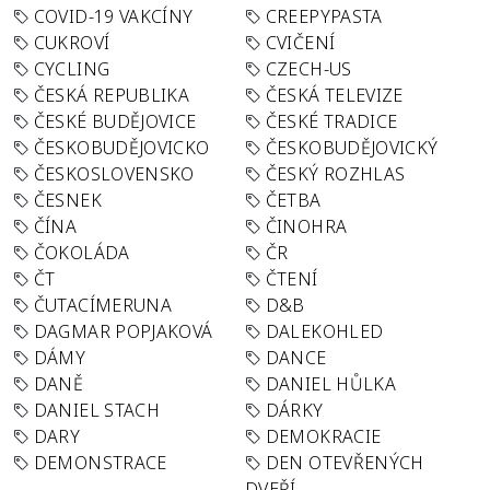
COVID-19 VAKCÍNY
CREEPYPASTA
CUKROVÍ
CVIČENÍ
CYCLING
CZECH-US
ČESKÁ REPUBLIKA
ČESKÁ TELEVIZE
ČESKÉ BUDĚJOVICE
ČESKÉ TRADICE
ČESKOBUDĚJOVICKO
ČESKOBUDĚJOVICKÝ
ČESKOSLOVENSKO
ČESKÝ ROZHLAS
ČESNEK
ČETBA
ČÍNA
ČINOHRA
ČOKOLÁDA
ČR
ČT
ČTENÍ
ČUTACÍMERUNA
D&B
DAGMAR POPJAKOVÁ
DALEKOHLED
DÁMY
DANCE
DANĚ
DANIEL HŮLKA
DANIEL STACH
DÁRKY
DARY
DEMOKRACIE
DEMONSTRACE
DEN OTEVŘENÝCH
DVEŘÍ