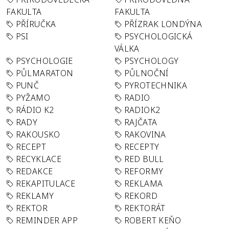
FAKULTA
FAKULTA
PŘÍRUČKA
PŘÍZRAK LONDÝNA
PSI
PSYCHOLOGICKÁ
VÁLKA
PSYCHOLOGIE
PSYCHOLOGY
PŮLMARATON
PŮLNOČNÍ
PUNČ
PYROTECHNIKA
PYŽAMO
RADIO
RÁDIO K2
RADIOK2
RADY
RAJČATA
RAKOUSKO
RAKOVINA
RECEPT
RECEPTY
RECYKLACE
RED BULL
REDAKCE
REFORMY
REKAPITULACE
REKLAMA
REKLAMY
REKORD
REKTOR
REKTORÁT
REMINDER APP
ROBERT KEŇO