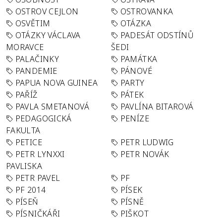
OSTROV CEJLON
OSTROVANKA
OSVĚTIM
OTÁZKA
OTÁZKY VÁCLAVA
PADESÁT ODSTÍNŮ
MORAVCE
ŠEDI
PALAČINKY
PAMÁTKA
PANDEMIE
PÁNOVÉ
PAPUA NOVA GUINEA
PARTY
PAŘÍŽ
PÁTEK
PAVLA SMETANOVÁ
PAVLÍNA BITAROVÁ
PEDAGOGICKÁ
PENÍZE
FAKULTA
PETICE
PETR LUDWIG
PETR LYNXXI
PETR NOVÁK
PAVLISKA
PETR PAVEL
PF
PF 2014
PÍSEK
PÍSEŇ
PÍSNĚ
PÍSNIČKÁŘI
PIŠKOT