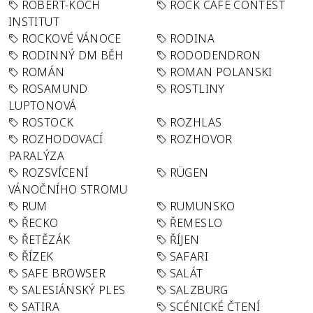
ROBERT-KOCH
ROCK CAFÉ CONTEST
INSTITUT
ROCKOVÉ VÁNOCE
RODINA
RODINNÝ DM BĚH
RODODENDRON
ROMÁN
ROMAN POLANSKI
ROSAMUND
ROSTLINY
LUPTONOVÁ
ROSTOCK
ROZHLAS
ROZHODOVACÍ
ROZHOVOR
PARALÝZA
ROZSVÍCENÍ
RÜGEN
VÁNOČNÍHO STROMU
RUM
RUMUNSKO
ŘECKO
ŘEMESLO
ŘETĚZÁK
ŘÍJEN
ŘÍZEK
SAFARI
SAFE BROWSER
SALÁT
SALESIÁNSKÝ PLES
SALZBURG
SATIRA
SCÉNICKÉ ČTENÍ