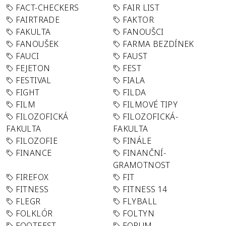
FACT-CHECKERS
FAIR LIST
FAIRTRADE
FAKTOR
FAKULTA
FANOUŠCI
FANOUŠEK
FARMA BEZDÍNEK
FAUCI
FAUST
FEJETON
FEST
FESTIVAL
FIALA
FIGHT
FILDA
FILM
FILMOVÉ TIPY
FILOZOFICKÁ
FILOZOFICKÁ-
FAKULTA
FAKULTA
FILOZOFIE
FINÁLE
FINANCE
FINANČNÍ-
GRAMOTNOST
FIREFOX
FIT
FITNESS
FITNESS 14
FLEGR
FLYBALL
FOLKLÓR
FOLTYN
FOOTFEST
FORUM