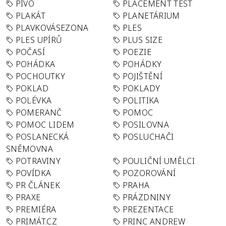
PIVO
PLACEMENT TEST
PLAKÁT
PLANETÁRIUM
PLAVKOVÁSEZONA
PLES
PLES UPÍRŮ
PLUS SIZE
POČASÍ
POEZIE
POHÁDKA
POHÁDKY
POCHOUTKY
POJIŠTĚNÍ
POKLAD
POKLADY
POLÉVKA
POLITIKA
POMERANČ
POMOC
POMOC LIDEM
POSILOVNA
POSLANECKÁ
POSLUCHAČI
SNĚMOVNA
POTRAVINY
POULIČNÍ UMĚLCI
POVÍDKA
POZOROVÁNÍ
PR ČLÁNEK
PRAHA
PRAXE
PRÁZDNINY
PREMIÉRA
PREZENTACE
PRIMÁT.CZ
PRINC ANDREW