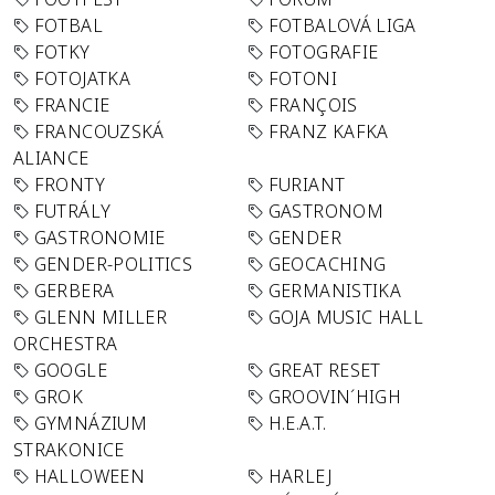
FOTBAL
FOTBALOVÁ LIGA
FOTKY
FOTOGRAFIE
FOTOJATKA
FOTONI
FRANCIE
FRANÇOIS
FRANCOUZSKÁ
FRANZ KAFKA
ALIANCE
FRONTY
FURIANT
FUTRÁLY
GASTRONOM
GASTRONOMIE
GENDER
GENDER-POLITICS
GEOCACHING
GERBERA
GERMANISTIKA
GLENN MILLER
GOJA MUSIC HALL
ORCHESTRA
GOOGLE
GREAT RESET
GROK
GROOVIN´HIGH
GYMNÁZIUM
H.E.A.T.
STRAKONICE
HALLOWEEN
HARLEJ