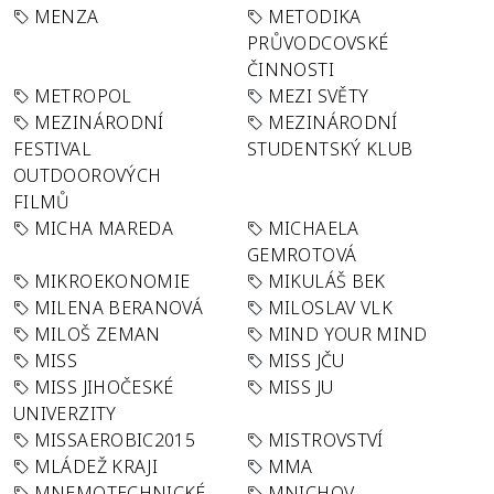
MENZA
METODIKA
PRŮVODCOVSKÉ
ČINNOSTI
METROPOL
MEZI SVĚTY
MEZINÁRODNÍ
MEZINÁRODNÍ
FESTIVAL
STUDENTSKÝ KLUB
OUTDOOROVÝCH
FILMŮ
MICHA MAREDA
MICHAELA
GEMROTOVÁ
MIKROEKONOMIE
MIKULÁŠ BEK
MILENA BERANOVÁ
MILOSLAV VLK
MILOŠ ZEMAN
MIND YOUR MIND
MISS
MISS JČU
MISS JIHOČESKÉ
MISS JU
UNIVERZITY
MISSAEROBIC2015
MISTROVSTVÍ
MLÁDEŽ KRAJI
MMA
MNEMOTECHNICKÉ
MNICHOV