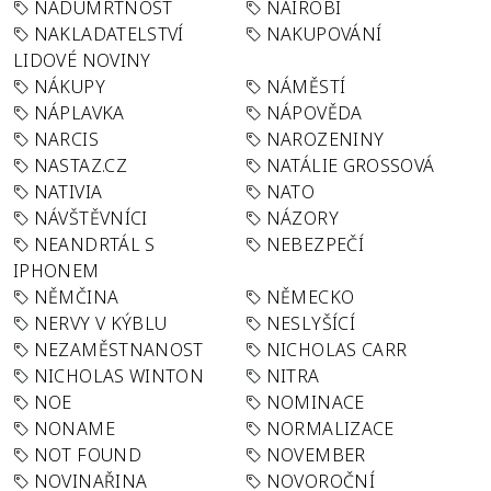
NADÚMRTNOST
NAIROBI
NAKLADATELSTVÍ
NAKUPOVÁNÍ
LIDOVÉ NOVINY
NÁKUPY
NÁMĚSTÍ
NÁPLAVKA
NÁPOVĚDA
NARCIS
NAROZENINY
NASTAZ.CZ
NATÁLIE GROSSOVÁ
NATIVIA
NATO
NÁVŠTĚVNÍCI
NÁZORY
NEANDRTÁL S
NEBEZPEČÍ
IPHONEM
NĚMČINA
NĚMECKO
NERVY V KÝBLU
NESLYŠÍCÍ
NEZAMĚSTNANOST
NICHOLAS CARR
NICHOLAS WINTON
NITRA
NOE
NOMINACE
NONAME
NORMALIZACE
NOT FOUND
NOVEMBER
NOVINAŘINA
NOVOROČNÍ