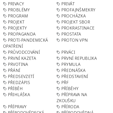
PRIVACY
PRIVÁT
PROBLÉMY
PROFAJNŠMEKRY
PROGRAM
PROCHÁZKA
PROJEKT
PROJEKT SBOR
PROJEKTY
PROKRASTINACE
PROPAGANDA
PROSTATA
PROTI-PANDEMICKÁ
PROTON VPN
OPATŘENÍ
PRŮVODCOVÁNÍ
PRVÁCI
PRVNÍ KAZETA
PRVNÍ REPUBLIKA
PRVOTINA
PRYMULA
PŘÁNÍ
PŘEDNÁŠKA
PŘEDSEVZETÍ
PŘEDSTAVENÍ
PŘEDZÁPIS
PŘF
PŘÍBĚH
PŘÍBĚHY
PŘIHLÁŠKA
PŘÍPRAVA NA
ZKOUŠKU
PŘÍPRAVY
PŘÍRODA
PŘÍRODOVĚDECKÁ
PŘÍRODOVĚDNÁ