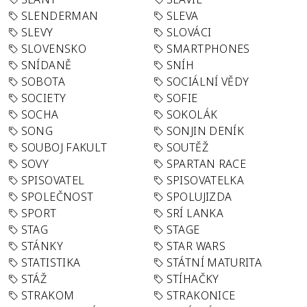
SLENDERMAN
SLEVA
SLEVY
SLOVÁCI
SLOVENSKO
SMARTPHONES
SNÍDANĚ
SNÍH
SOBOTA
SOCIÁLNÍ VĚDY
SOCIETY
SOFIE
SOCHA
SOKOLÁK
SONG
SONJIN DENÍK
SOUBOJ FAKULT
SOUTĚŽ
SOVY
SPARTAN RACE
SPISOVATEL
SPISOVATELKA
SPOLEČNOST
SPOLUJIZDA
SPORT
SRÍ LANKA
STAG
STAGE
STÁNKY
STAR WARS
STATISTIKA
STÁTNÍ MATURITA
STÁŽ
STÍHAČKY
STRAKOM
STRAKONICE