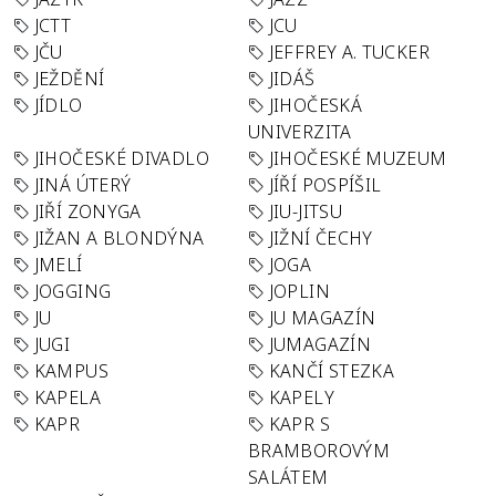
JCTT
JCU
JČU
JEFFREY A. TUCKER
JEŽDĚNÍ
JIDÁŠ
JÍDLO
JIHOČESKÁ
UNIVERZITA
JIHOČESKÉ DIVADLO
JIHOČESKÉ MUZEUM
JINÁ ÚTERÝ
JÍŘÍ POSPÍŠIL
JIŘÍ ZONYGA
JIU-JITSU
JIŽAN A BLONDÝNA
JIŽNÍ ČECHY
JMELÍ
JOGA
JOGGING
JOPLIN
JU
JU MAGAZÍN
JUGI
JUMAGAZÍN
KAMPUS
KANČÍ STEZKA
KAPELA
KAPELY
KAPR
KAPR S
BRAMBOROVÝM
SALÁTEM