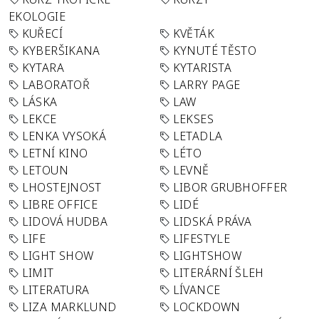
EKOLOGIE
KUŘECÍ
KVĚTÁK
KYBERŠIKANA
KYNUTÉ TĚSTO
KYTARA
KYTARISTA
LABORATOŘ
LARRY PAGE
LÁSKA
LAW
LEKCE
LEKSES
LENKA VYSOKÁ
LETADLA
LETNÍ KINO
LÉTO
LETOUN
LEVNĚ
LHOSTEJNOST
LIBOR GRUBHOFFER
LIBRE OFFICE
LIDÉ
LIDOVÁ HUDBA
LIDSKÁ PRÁVA
LIFE
LIFESTYLE
LIGHT SHOW
LIGHTSHOW
LIMIT
LITERÁRNÍ ŠLEH
LITERATURA
LÍVANCE
LIZA MARKLUND
LOCKDOWN