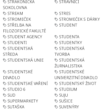
STRAKONICKÁ
STRÁVNÍCI
SOKOLOVNA
STREAM
STRES
STROMEČEK
STROMEČEK S DÁRKY
STŘELBA NA
STUDENT
FILOZOFICKÉ FAKULTĚ
STUDENT AGENCY
STUDENTA
STUDENTI
STUDENTKY
STUDENTSKÁ
STUDENTSKÁ
STŘEDA
TVORBA
STUDENTSKÁ UNIE
STUDENTSKÁ
ŽURNALISTIKA
STUDENTSKÉ
STUDENTSKÉ
DIVADLO
UNIVERZITNÍ DIVADLO
STUDENTSKÉ VAŘENÍ
STUDENTSKÝ ŽIVOT
STUDIO 6
STUDIUM
SUD
SUJU
SUPERMARKETY
SUŠICE
SUTAŠKA
SUVENÝRY