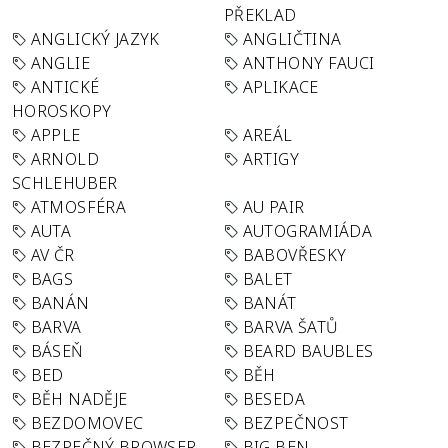
PŘEKLAD
ANGLICKÝ JAZYK
ANGLIČTINA
ANGLIE
ANTHONY FAUCI
ANTICKÉ
APLIKACE
HOROSKOPY
APPLE
AREÁL
ARNOLD
ARTIGY
SCHLEHUBER
ATMOSFÉRA
AU PAIR
AUTA
AUTOGRAMIÁDA
AV ČR
BABOVŘESKY
BAGS
BALET
BANÁN
BANÁT
BARVA
BARVA ŠATŮ
BÁSEŇ
BEARD BAUBLES
BED
BĚH
BĚH NADĚJE
BESEDA
BEZDOMOVEC
BEZPEČNOST
BEZPEČNÝ BROWSER
BIG BEN