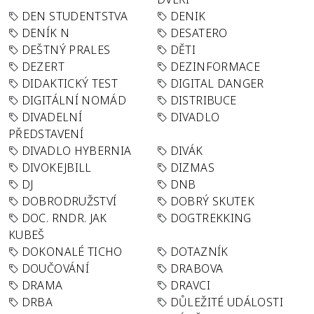
DEN STUDENTSTVA
DENIK
DENÍK N
DESATERO
DEŠTNÝ PRALES
DĚTI
DEZERT
DEZINFORMACE
DIDAKTICKÝ TEST
DIGITAL DANGER
DIGITÁLNÍ NOMÁD
DISTRIBUCE
DIVADELNÍ
DIVADLO
PŘEDSTAVENÍ
DIVADLO HYBERNIA
DIVÁK
DIVOKEJBILL
DIZMAS
DJ
DNB
DOBRODRUŽSTVÍ
DOBRÝ SKUTEK
DOC. RNDR. JAK
DOGTREKKING
KUBEŠ
DOKONALÉ TICHO
DOTAZNÍK
DOUČOVÁNÍ
DRABOVA
DRAMA
DRAVCI
DRBA
DŮLEŽITÉ UDÁLOSTI