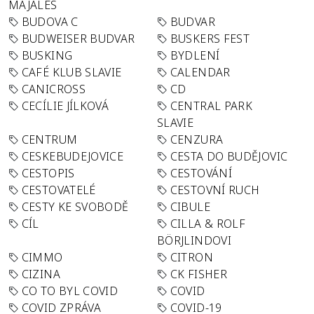
MAJÁLES
BUDOVA C
BUDVAR
BUDWEISER BUDVAR
BUSKERS FEST
BUSKING
BYDLENÍ
CAFÉ KLUB SLAVIE
CALENDAR
CANICROSS
CD
CECÍLIE JÍLKOVÁ
CENTRAL PARK
SLAVIE
CENTRUM
CENZURA
CESKEBUDEJOVICE
CESTA DO BUDĚJOVIC
CESTOPIS
CESTOVÁNÍ
CESTOVATELÉ
CESTOVNÍ RUCH
CESTY KE SVOBODĚ
CIBULE
CÍL
CILLA & ROLF
BÖRJLINDOVI
CIMMO
CITRON
CIZINA
CK FISHER
CO TO BYL COVID
COVID
COVID ZPRÁVA
COVID-19