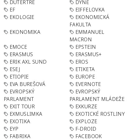
DUTERTRE
DÝNĚ
EF
EIFFELOVKA
EKOLOGIE
EKONOMICKÁ
FAKULTA
EKONOMIKA
EMMANUEL
MACRON
EMOCE
EPSTEIN
ERASMUS
ERASMUS+
ERIK AXL SUND
EROS
ESEJ
ETIKETA
ETIOPIE
EUROPE
EVA BUREŠOVÁ
EVERNOTE
EVROPSKÝ
EVROPSKÝ
PARLAMENT
PARLAMENT MLÁDEŽE
EXIT TOUR
EXKURZE
EXMUSLIMKA
EXOTICKÉ ROSTLINY
EXOTIKA
EXPLOZE
EYP
F-DROID
FABRIKA
FACEBOOK