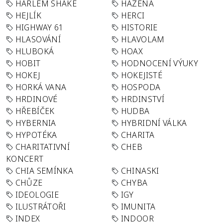
HARLEM SHAKE
HÁZENÁ
HEJLÍK
HERCI
HIGHWAY 61
HISTORIE
HLASOVÁNÍ
HLAVOLAM
HLUBOKÁ
HOAX
HOBIT
HODNOCENÍ VÝUKY
HOKEJ
HOKEJISTÉ
HORKÁ VANA
HOSPODA
HRDINOVÉ
HRDINSTVÍ
HŘEBÍČEK
HUDBA
HYBERNIA
HYBRIDNÍ VÁLKA
HYPOTÉKA
CHARITA
CHARITATIVNÍ
CHEB
KONCERT
CHIA SEMÍNKA
CHINASKI
CHŮZE
CHYBA
IDEOLOGIE
IGY
ILUSTRÁTOŘI
IMUNITA
INDEX
INDOOR