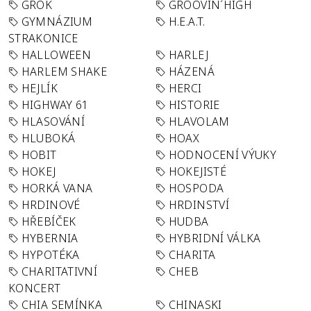
GROK
GROOVIN´HIGH
GYMNÁZIUM
H.E.A.T.
STRAKONICE
HALLOWEEN
HARLEJ
HARLEM SHAKE
HÁZENÁ
HEJLÍK
HERCI
HIGHWAY 61
HISTORIE
HLASOVÁNÍ
HLAVOLAM
HLUBOKÁ
HOAX
HOBIT
HODNOCENÍ VÝUKY
HOKEJ
HOKEJISTÉ
HORKÁ VANA
HOSPODA
HRDINOVÉ
HRDINSTVÍ
HŘEBÍČEK
HUDBA
HYBERNIA
HYBRIDNÍ VÁLKA
HYPOTÉKA
CHARITA
CHARITATIVNÍ
CHEB
KONCERT
CHIA SEMÍNKA
CHINASKI