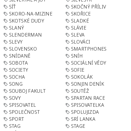
SÍŤ
SKOČNÝ PŘÍLIV
SKORO-NA-MIZINE
SKOŘICE
SKOTSKÉ DUDY
SLADKÉ
SLANÝ
SLÁVIE
SLENDERMAN
SLEVA
SLEVY
SLOVÁCI
SLOVENSKO
SMARTPHONES
SNÍDANĚ
SNÍH
SOBOTA
SOCIÁLNÍ VĚDY
SOCIETY
SOFIE
SOCHA
SOKOLÁK
SONG
SONJIN DENÍK
SOUBOJ FAKULT
SOUTĚŽ
SOVY
SPARTAN RACE
SPISOVATEL
SPISOVATELKA
SPOLEČNOST
SPOLUJIZDA
SPORT
SRÍ LANKA
STAG
STAGE