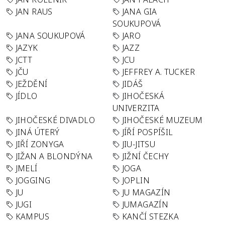
JAN RAUS
JANA GIA
SOUKUPOVÁ
JANA SOUKUPOVÁ
JARO
JAZYK
JAZZ
JCTT
JCU
JČU
JEFFREY A. TUCKER
JEŽDĚNÍ
JIDÁŠ
JÍDLO
JIHOČESKÁ
UNIVERZITA
JIHOČESKÉ DIVADLO
JIHOČESKÉ MUZEUM
JINÁ ÚTERÝ
JÍŘÍ POSPÍŠIL
JIŘÍ ZONYGA
JIU-JITSU
JIŽAN A BLONDÝNA
JIŽNÍ ČECHY
JMELÍ
JOGA
JOGGING
JOPLIN
JU
JU MAGAZÍN
JUGI
JUMAGAZÍN
KAMPUS
KANČÍ STEZKA