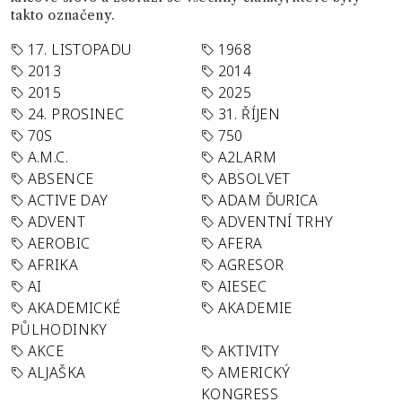
takto označeny.
17. LISTOPADU
1968
2013
2014
2015
2025
24. PROSINEC
31. ŘÍJEN
70S
750
A.M.C.
A2LARM
ABSENCE
ABSOLVET
ACTIVE DAY
ADAM ĎURICA
ADVENT
ADVENTNÍ TRHY
AEROBIC
AFERA
AFRIKA
AGRESOR
AI
AIESEC
AKADEMICKÉ
AKADEMIE
PŮLHODINKY
AKCE
AKTIVITY
ALJAŠKA
AMERICKÝ
KONGRESS