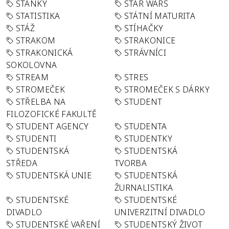
STÁNKY
STAR WARS
STATISTIKA
STÁTNÍ MATURITA
STÁŽ
STÍHAČKY
STRAKOM
STRAKONICE
STRAKONICKÁ
STRÁVNÍCI
SOKOLOVNA
STREAM
STRES
STROMEČEK
STROMEČEK S DÁRKY
STŘELBA NA
STUDENT
FILOZOFICKÉ FAKULTĚ
STUDENT AGENCY
STUDENTA
STUDENTI
STUDENTKY
STUDENTSKÁ
STUDENTSKÁ
STŘEDA
TVORBA
STUDENTSKÁ UNIE
STUDENTSKÁ
ŽURNALISTIKA
STUDENTSKÉ
STUDENTSKÉ
DIVADLO
UNIVERZITNÍ DIVADLO
STUDENTSKÉ VAŘENÍ
STUDENTSKÝ ŽIVOT