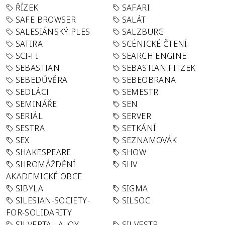
ŘÍZEK
SAFARI
SAFE BROWSER
SALÁT
SALESIÁNSKÝ PLES
SALZBURG
SATIRA
SCÉNICKÉ ČTENÍ
SCI-FI
SEARCH ENGINE
SEBASTIAN
SEBASTIAN FITZEK
SEBEDŮVĚRA
SEBEOBRANA
SEDLÁCI
SEMESTR
SEMINÁŘE
SEN
SERIÁL
SERVER
SESTRA
SETKÁNÍ
SEX
SEZNAMOVÁK
SHAKESPEARE
SHOW
SHROMÁŽDĚNÍ
SHV
AKADEMICKÉ OBCE
SIBYLA
SIGMA
SILESIAN-SOCIETY-
SILSOC
FOR-SOLIDARITY
SILVERTAL A JOY
SILVESTR