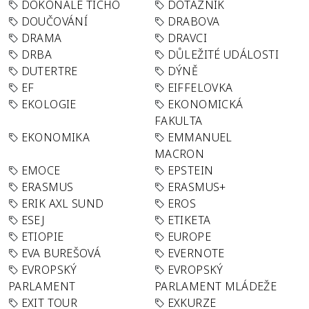
DOKONALÉ TICHO
DOTAZNÍK
DOUČOVÁNÍ
DRABOVA
DRAMA
DRAVCI
DRBA
DŮLEŽITÉ UDÁLOSTI
DUTERTRE
DÝNĚ
EF
EIFFELOVKA
EKOLOGIE
EKONOMICKÁ
FAKULTA
EKONOMIKA
EMMANUEL
MACRON
EMOCE
EPSTEIN
ERASMUS
ERASMUS+
ERIK AXL SUND
EROS
ESEJ
ETIKETA
ETIOPIE
EUROPE
EVA BUREŠOVÁ
EVERNOTE
EVROPSKÝ
EVROPSKÝ
PARLAMENT
PARLAMENT MLÁDEŽE
EXIT TOUR
EXKURZE