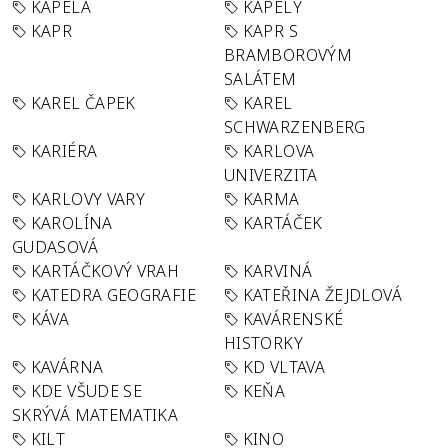
KAPELA
KAPELY
KAPR
KAPR S
BRAMBOROVÝM
SALÁTEM
KAREL ČAPEK
KAREL
SCHWARZENBERG
KARIÉRA
KARLOVA
UNIVERZITA
KARLOVY VARY
KARMA
KAROLÍNA
KARTÁČEK
GUDASOVÁ
KARTÁČKOVÝ VRAH
KARVINÁ
KATEDRA GEOGRAFIE
KATEŘINA ŽEJDLOVÁ
KÁVA
KAVÁRENSKÉ
HISTORKY
KAVÁRNA
KD VLTAVA
KDE VŠUDE SE
KEŇA
SKRÝVÁ MATEMATIKA
KILT
KINO