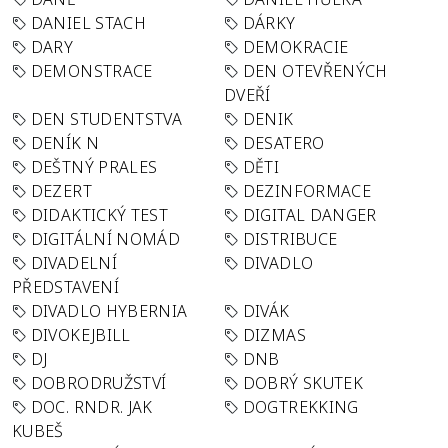
DANIEL STACH
DÁRKY
DARY
DEMOKRACIE
DEMONSTRACE
DEN OTEVŘENÝCH
DVEŘÍ
DEN STUDENTSTVA
DENIK
DENÍK N
DESATERO
DEŠTNÝ PRALES
DĚTI
DEZERT
DEZINFORMACE
DIDAKTICKÝ TEST
DIGITAL DANGER
DIGITÁLNÍ NOMÁD
DISTRIBUCE
DIVADELNÍ
DIVADLO
PŘEDSTAVENÍ
DIVADLO HYBERNIA
DIVÁK
DIVOKEJBILL
DIZMAS
DJ
DNB
DOBRODRUŽSTVÍ
DOBRÝ SKUTEK
DOC. RNDR. JAK
DOGTREKKING
KUBEŠ