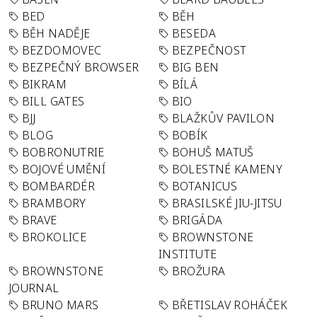
BED
BĚH
BĚH NADĚJE
BESEDA
BEZDOMOVEC
BEZPEČNOST
BEZPEČNÝ BROWSER
BIG BEN
BIKRAM
BÍLÁ
BILL GATES
BIO
BJJ
BLAŽKŮV PAVILON
BLOG
BOBÍK
BOBRONUTRIE
BOHUŠ MATUŠ
BOJOVÉ UMĚNÍ
BOLESTNÉ KAMENY
BOMBARDÉR
BOTANICUS
BRAMBORY
BRASILSKÉ JIU-JITSU
BRAVE
BRIGÁDA
BROKOLICE
BROWNSTONE
INSTITUTE
BROWNSTONE
BROŽURA
JOURNAL
BRUNO MARS
BŘETISLAV ROHÁČEK