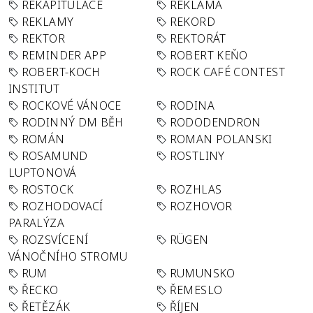
REKAPITULACE
REKLAMA
REKLAMY
REKORD
REKTOR
REKTORÁT
REMINDER APP
ROBERT KEŇO
ROBERT-KOCH
ROCK CAFÉ CONTEST
INSTITUT
ROCKOVÉ VÁNOCE
RODINA
RODINNÝ DM BĚH
RODODENDRON
ROMÁN
ROMAN POLANSKI
ROSAMUND
ROSTLINY
LUPTONOVÁ
ROSTOCK
ROZHLAS
ROZHODOVACÍ
ROZHOVOR
PARALÝZA
ROZSVÍCENÍ
RÜGEN
VÁNOČNÍHO STROMU
RUM
RUMUNSKO
ŘECKO
ŘEMESLO
ŘETĚZÁK
ŘÍJEN