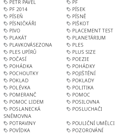
PETR PAVEL
PF
PF 2014
PÍSEK
PÍSEŇ
PÍSNĚ
PÍSNIČKÁŘI
PIŠKOT
PIVO
PLACEMENT TEST
PLAKÁT
PLANETÁRIUM
PLAVKOVÁSEZONA
PLES
PLES UPÍRŮ
PLUS SIZE
POČASÍ
POEZIE
POHÁDKA
POHÁDKY
POCHOUTKY
POJIŠTĚNÍ
POKLAD
POKLADY
POLÉVKA
POLITIKA
POMERANČ
POMOC
POMOC LIDEM
POSILOVNA
POSLANECKÁ
POSLUCHAČI
SNĚMOVNA
POTRAVINY
POULIČNÍ UMĚLCI
POVÍDKA
POZOROVÁNÍ