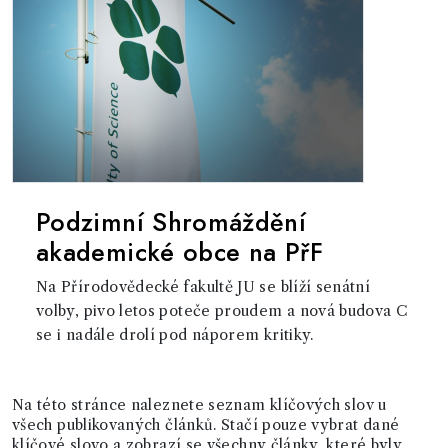
Podzimní Shromáždění
akademické obce na PřF
Na Přírodovědecké fakultě JU se blíží senátní
volby, pivo letos poteče proudem a nová budova C
se i nadále drolí pod náporem kritiky.
Na této stránce naleznete seznam klíčových slov u
všech publikovaných článků. Stačí pouze vybrat dané
klíčové slovo a zobrazí se všechny články, které byly