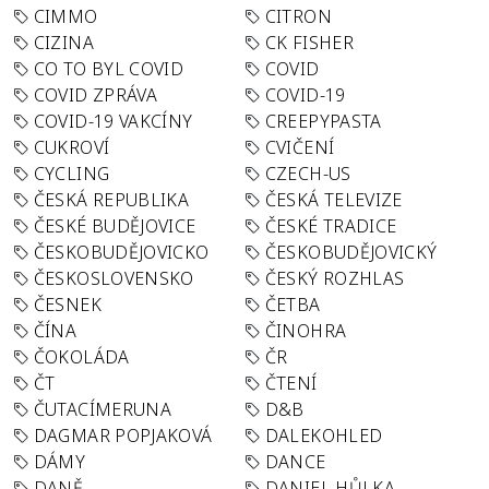
CIMMO
CITRON
CIZINA
CK FISHER
CO TO BYL COVID
COVID
COVID ZPRÁVA
COVID-19
COVID-19 VAKCÍNY
CREEPYPASTA
CUKROVÍ
CVIČENÍ
CYCLING
CZECH-US
ČESKÁ REPUBLIKA
ČESKÁ TELEVIZE
ČESKÉ BUDĚJOVICE
ČESKÉ TRADICE
ČESKOBUDĚJOVICKO
ČESKOBUDĚJOVICKÝ
ČESKOSLOVENSKO
ČESKÝ ROZHLAS
ČESNEK
ČETBA
ČÍNA
ČINOHRA
ČOKOLÁDA
ČR
ČT
ČTENÍ
ČUTACÍMERUNA
D&B
DAGMAR POPJAKOVÁ
DALEKOHLED
DÁMY
DANCE
DANĚ
DANIEL HŮLKA