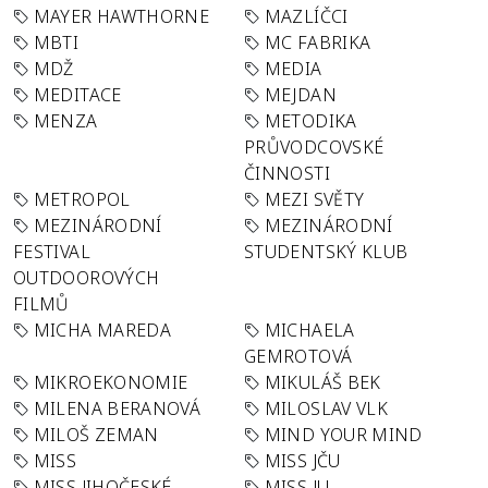
MAYER HAWTHORNE
MAZLÍČCI
MBTI
MC FABRIKA
MDŽ
MEDIA
MEDITACE
MEJDAN
MENZA
METODIKA
PRŮVODCOVSKÉ
ČINNOSTI
METROPOL
MEZI SVĚTY
MEZINÁRODNÍ
MEZINÁRODNÍ
FESTIVAL
STUDENTSKÝ KLUB
OUTDOOROVÝCH
FILMŮ
MICHA MAREDA
MICHAELA
GEMROTOVÁ
MIKROEKONOMIE
MIKULÁŠ BEK
MILENA BERANOVÁ
MILOSLAV VLK
MILOŠ ZEMAN
MIND YOUR MIND
MISS
MISS JČU
MISS JIHOČESKÉ
MISS JU