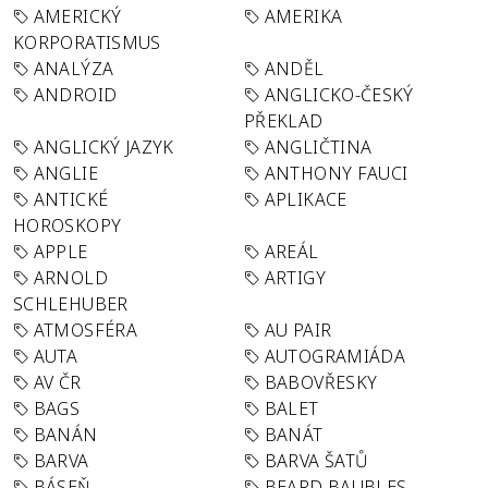
AMERICKÝ
AMERIKA
KORPORATISMUS
ANALÝZA
ANDĚL
ANDROID
ANGLICKO-ČESKÝ
PŘEKLAD
ANGLICKÝ JAZYK
ANGLIČTINA
ANGLIE
ANTHONY FAUCI
ANTICKÉ
APLIKACE
HOROSKOPY
APPLE
AREÁL
ARNOLD
ARTIGY
SCHLEHUBER
ATMOSFÉRA
AU PAIR
AUTA
AUTOGRAMIÁDA
AV ČR
BABOVŘESKY
BAGS
BALET
BANÁN
BANÁT
BARVA
BARVA ŠATŮ
BÁSEŇ
BEARD BAUBLES