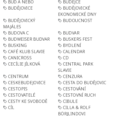
BUĎ A NEBO
BUDĚJCE
BUDĚJOVICE
BUDĚJOVICKÉ
EKONOMICKÉ DNY
BUDĚJOVICKÝ
BUDOUCNOST
MAJÁLES
BUDOVA C
BUDVAR
BUDWEISER BUDVAR
BUSKERS FEST
BUSKING
BYDLENÍ
CAFÉ KLUB SLAVIE
CALENDAR
CANICROSS
CD
CECÍLIE JÍLKOVÁ
CENTRAL PARK
SLAVIE
CENTRUM
CENZURA
CESKEBUDEJOVICE
CESTA DO BUDĚJOVIC
CESTOPIS
CESTOVÁNÍ
CESTOVATELÉ
CESTOVNÍ RUCH
CESTY KE SVOBODĚ
CIBULE
CÍL
CILLA & ROLF
BÖRJLINDOVI