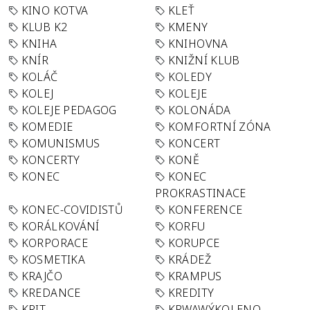
KINO KOTVA
KLEŤ
KLUB K2
KMENY
KNIHA
KNIHOVNA
KNÍR
KNIŽNÍ KLUB
KOLÁČ
KOLEDY
KOLEJ
KOLEJE
KOLEJE PEDAGOG
KOLONÁDA
KOMEDIE
KOMFORTNÍ ZÓNA
KOMUNISMUS
KONCERT
KONCERTY
KONĚ
KONEC
KONEC
PROKRASTINACE
KONEC-COVIDISTŮ
KONFERENCE
KORÁLKOVÁNÍ
KORFU
KORPORACE
KORUPCE
KOSMETIKA
KRÁDEŽ
KRAJČO
KRAMPUS
KREDANCE
KREDITY
KRIT
KRWAWÝKOLENO