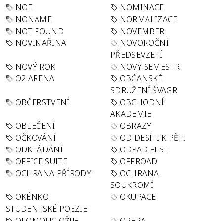
NOE
NOMINACE
NONAME
NORMALIZACE
NOT FOUND
NOVEMBER
NOVINAŘINA
NOVOROČNÍ
PŘEDSEVZETÍ
NOVÝ ROK
NOVÝ SEMESTR
O2 ARENA
OBČANSKÉ
SDRUŽENÍ ŠVAGR
OBČERSTVENÍ
OBCHODNÍ
AKADEMIE
OBLEČENÍ
OBRAZY
OČKOVÁNÍ
OD DESÍTI K PĚTI
ODKLÁDÁNÍ
ODPAD FEST
OFFICE SUITE
OFFROAD
OCHRANA PŘÍRODY
OCHRANA
SOUKROMÍ
OKÉNKO
OKUPACE
STUDENTSKÉ POEZIE
OLOMOUC OŽIJE
OPERA