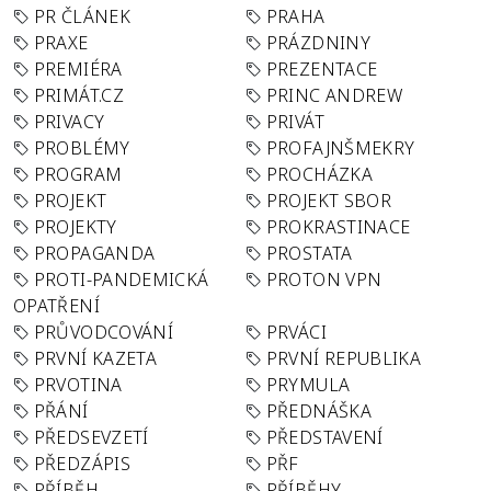
PR ČLÁNEK
PRAHA
PRAXE
PRÁZDNINY
PREMIÉRA
PREZENTACE
PRIMÁT.CZ
PRINC ANDREW
PRIVACY
PRIVÁT
PROBLÉMY
PROFAJNŠMEKRY
PROGRAM
PROCHÁZKA
PROJEKT
PROJEKT SBOR
PROJEKTY
PROKRASTINACE
PROPAGANDA
PROSTATA
PROTI-PANDEMICKÁ
PROTON VPN
OPATŘENÍ
PRŮVODCOVÁNÍ
PRVÁCI
PRVNÍ KAZETA
PRVNÍ REPUBLIKA
PRVOTINA
PRYMULA
PŘÁNÍ
PŘEDNÁŠKA
PŘEDSEVZETÍ
PŘEDSTAVENÍ
PŘEDZÁPIS
PŘF
PŘÍBĚH
PŘÍBĚHY