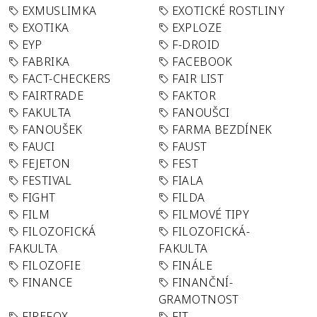
EXMUSLIMKA
EXOTICKÉ ROSTLINY
EXOTIKA
EXPLOZE
EYP
F-DROID
FABRIKA
FACEBOOK
FACT-CHECKERS
FAIR LIST
FAIRTRADE
FAKTOR
FAKULTA
FANOUŠCI
FANOUŠEK
FARMA BEZDÍNEK
FAUCI
FAUST
FEJETON
FEST
FESTIVAL
FIALA
FIGHT
FILDA
FILM
FILMOVÉ TIPY
FILOZOFICKÁ
FILOZOFICKÁ-
FAKULTA
FAKULTA
FILOZOFIE
FINÁLE
FINANCE
FINANČNÍ-
GRAMOTNOST
FIREFOX
FIT