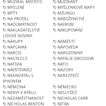
MUZIKÁL MEFISTO
MUZIKANT
MYŠLENÍ
MYŠLENKOVÉ MAPY
MÝTY
MZUNGU
NA PRODEJ
NÁBOŽENSTVÍ
NADÚMRTNOST
NAIROBI
NAKLADATELSTVÍ
NAKUPOVÁNÍ
LIDOVÉ NOVINY
NÁKUPY
NÁMĚSTÍ
NÁPLAVKA
NÁPOVĚDA
NARCIS
NAROZENINY
NASTAZ.CZ
NATÁLIE GROSSOVÁ
NATIVIA
NATO
NÁVŠTĚVNÍCI
NÁZORY
NEANDRTÁL S
NEBEZPEČÍ
IPHONEM
NĚMČINA
NĚMECKO
NERVY V KÝBLU
NESLYŠÍCÍ
NEZAMĚSTNANOST
NICHOLAS CARR
NICHOLAS WINTON
NITRA