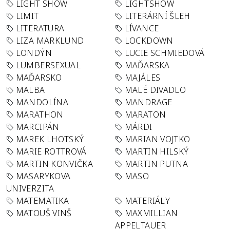
LIGHT SHOW
LIGHTSHOW
LIMIT
LITERÁRNÍ ŠLEH
LITERATURA
LÍVANCE
LIZA MARKLUND
LOCKDOWN
LONDÝN
LUCIE SCHMIEDOVÁ
LUMBERSEXUAL
MAĎARSKA
MAĎARSKO
MAJÁLES
MALBA
MALÉ DIVADLO
MANDOLÍNA
MANDRAGE
MARATHON
MARATON
MARCIPÁN
MÁRDI
MAREK LHOTSKÝ
MARIAN VOJTKO
MARIE ROTTROVÁ
MARTIN HILSKÝ
MARTIN KONVIČKA
MARTIN PUTNA
MASARYKOVA
MASO
UNIVERZITA
MATEMATIKA
MATERIÁLY
MATOUŠ VINŠ
MAXMILLIAN
APPELTAUER