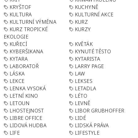
KRYŠTOF
KUCHYNĚ
KULTURA
KULTURNÍ AKCE
KULTURNÍ VÝMĚNA
KURZ
KURZ TROPICKÉ
KURZY
EKOLOGIE
KUŘECÍ
KVĚTÁK
KYBERŠIKANA
KYNUTÉ TĚSTO
KYTARA
KYTARISTA
LABORATOŘ
LARRY PAGE
LÁSKA
LAW
LEKCE
LEKSES
LENKA VYSOKÁ
LETADLA
LETNÍ KINO
LÉTO
LETOUN
LEVNĚ
LHOSTEJNOST
LIBOR GRUBHOFFER
LIBRE OFFICE
LIDÉ
LIDOVÁ HUDBA
LIDSKÁ PRÁVA
LIFE
LIFESTYLE