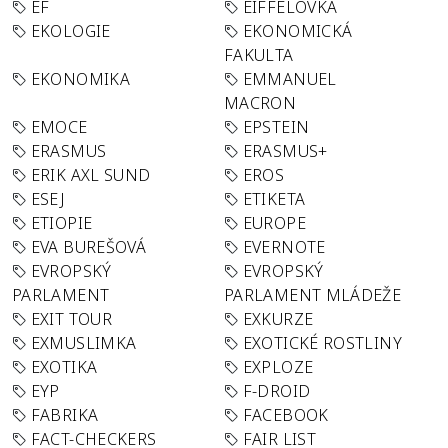
EF
EIFFELOVKA
EKOLOGIE
EKONOMICKÁ
FAKULTA
EKONOMIKA
EMMANUEL
MACRON
EMOCE
EPSTEIN
ERASMUS
ERASMUS+
ERIK AXL SUND
EROS
ESEJ
ETIKETA
ETIOPIE
EUROPE
EVA BUREŠOVÁ
EVERNOTE
EVROPSKÝ
EVROPSKÝ
PARLAMENT
PARLAMENT MLÁDEŽE
EXIT TOUR
EXKURZE
EXMUSLIMKA
EXOTICKÉ ROSTLINY
EXOTIKA
EXPLOZE
EYP
F-DROID
FABRIKA
FACEBOOK
FACT-CHECKERS
FAIR LIST