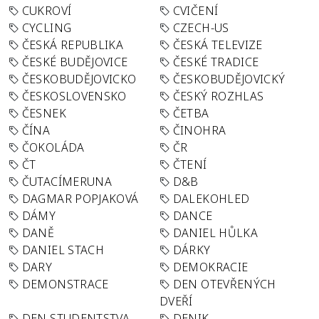
CUKROVÍ
CVIČENÍ
CYCLING
CZECH-US
ČESKÁ REPUBLIKA
ČESKÁ TELEVIZE
ČESKÉ BUDĚJOVICE
ČESKÉ TRADICE
ČESKOBUDĚJOVICKO
ČESKOBUDĚJOVICKÝ
ČESKOSLOVENSKO
ČESKÝ ROZHLAS
ČESNEK
ČETBA
ČÍNA
ČINOHRA
ČOKOLÁDA
ČR
ČT
ČTENÍ
ČUTACÍMERUNA
D&B
DAGMAR POPJAKOVÁ
DALEKOHLED
DÁMY
DANCE
DANĚ
DANIEL HŮLKA
DANIEL STACH
DÁRKY
DARY
DEMOKRACIE
DEMONSTRACE
DEN OTEVŘENÝCH
DVEŘÍ
DEN STUDENTSTVA
DENIK