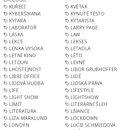
KUŘECÍ
KVĚTÁK
KYBERŠIKANA
KYNUTÉ TĚSTO
KYTARA
KYTARISTA
LABORATOŘ
LARRY PAGE
LÁSKA
LAW
LEKCE
LEKSES
LENKA VYSOKÁ
LETADLA
LETNÍ KINO
LÉTO
LETOUN
LEVNĚ
LHOSTEJNOST
LIBOR GRUBHOFFER
LIBRE OFFICE
LIDÉ
LIDOVÁ HUDBA
LIDSKÁ PRÁVA
LIFE
LIFESTYLE
LIGHT SHOW
LIGHTSHOW
LIMIT
LITERÁRNÍ ŠLEH
LITERATURA
LÍVANCE
LIZA MARKLUND
LOCKDOWN
LONDÝN
LUCIE SCHMIEDOVÁ