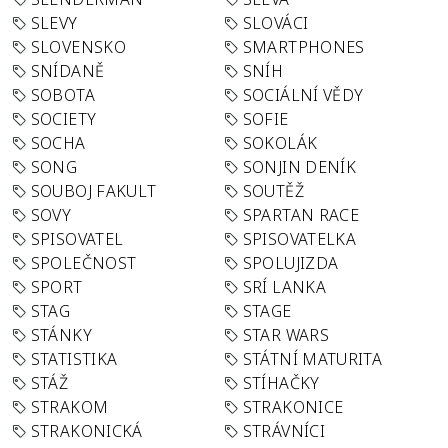
SLEVY
SLOVÁCI
SLOVENSKO
SMARTPHONES
SNÍDANĚ
SNÍH
SOBOTA
SOCIÁLNÍ VĚDY
SOCIETY
SOFIE
SOCHA
SOKOLÁK
SONG
SONJIN DENÍK
SOUBOJ FAKULT
SOUTĚŽ
SOVY
SPARTAN RACE
SPISOVATEL
SPISOVATELKA
SPOLEČNOST
SPOLUJIZDA
SPORT
SRÍ LANKA
STAG
STAGE
STÁNKY
STAR WARS
STATISTIKA
STÁTNÍ MATURITA
STÁŽ
STÍHAČKY
STRAKOM
STRAKONICE
STRAKONICKÁ
STRÁVNÍCI