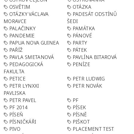
OSVĚTIM
OTÁZKA
OTÁZKY VÁCLAVA
PADESÁT ODSTÍNŮ
MORAVCE
ŠEDI
PALAČINKY
PAMÁTKA
PANDEMIE
PÁNOVÉ
PAPUA NOVA GUINEA
PARTY
PAŘÍŽ
PÁTEK
PAVLA SMETANOVÁ
PAVLÍNA BITAROVÁ
PEDAGOGICKÁ
PENÍZE
FAKULTA
PETICE
PETR LUDWIG
PETR LYNXXI
PETR NOVÁK
PAVLISKA
PETR PAVEL
PF
PF 2014
PÍSEK
PÍSEŇ
PÍSNĚ
PÍSNIČKÁŘI
PIŠKOT
PIVO
PLACEMENT TEST