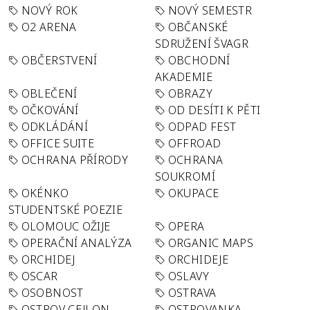
NOVÝ ROK
NOVÝ SEMESTR
O2 ARENA
OBČANSKÉ
SDRUŽENÍ ŠVAGR
OBČERSTVENÍ
OBCHODNÍ
AKADEMIE
OBLEČENÍ
OBRAZY
OČKOVÁNÍ
OD DESÍTI K PĚTI
ODKLÁDÁNÍ
ODPAD FEST
OFFICE SUITE
OFFROAD
OCHRANA PŘÍRODY
OCHRANA
SOUKROMÍ
OKÉNKO
OKUPACE
STUDENTSKÉ POEZIE
OLOMOUC OŽIJE
OPERA
OPERAČNÍ ANALÝZA
ORGANIC MAPS
ORCHIDEJ
ORCHIDEJE
OSCAR
OSLAVY
OSOBNOST
OSTRAVA
OSTROV CEJLON
OSTROVANKA