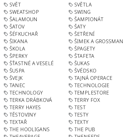
SVĚT
SVĚTLA
SWEATSHOP
SWING
ŠALAMOUN
ŠAMPIONÁT
ŠATOV
ŠATY
ŠÉFKUCHAŘ
ŠETŘENÍ
ŠIKANA
ŠIMEK A GROSSMAN
ŠKOLA
ŠPAGETY
ŠPERKY
ŠTAFETA
ŠŤASTNÉ A VESELÉ
ŠUKAS
ŠUSPA
ŠVÉDSKO
ŠVEJK
TAJNÁ OPERACE
TANEC
TECHNOLOGIE
TECHNOLOGY
TEMPLESTORE
TERKA DRÁBKOVÁ
TERRY FOX
TERRY HAYES
TEST
TĚSTOVINY
TESTY
TEXTAŘ
TEXTY
THE HOOLIGANS
THE PUB
THEAVERAGE
THENEEDS