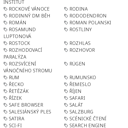
INSTITUT
ROCKOVÉ VÁNOCE
RODINA
RODINNÝ DM BĚH
RODODENDRON
ROMÁN
ROMAN POLANSKI
ROSAMUND
ROSTLINY
LUPTONOVÁ
ROSTOCK
ROZHLAS
ROZHODOVACÍ
ROZHOVOR
PARALÝZA
ROZSVÍCENÍ
RÜGEN
VÁNOČNÍHO STROMU
RUM
RUMUNSKO
ŘECKO
ŘEMESLO
ŘETĚZÁK
ŘÍJEN
ŘÍZEK
SAFARI
SAFE BROWSER
SALÁT
SALESIÁNSKÝ PLES
SALZBURG
SATIRA
SCÉNICKÉ ČTENÍ
SCI-FI
SEARCH ENGINE