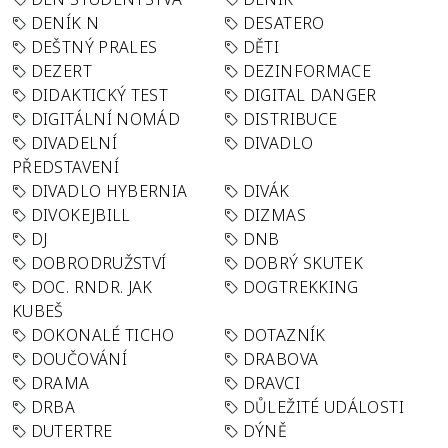
DENÍK N
DESATERO
DEŠTNÝ PRALES
DĚTI
DEZERT
DEZINFORMACE
DIDAKTICKÝ TEST
DIGITAL DANGER
DIGITÁLNÍ NOMÁD
DISTRIBUCE
DIVADELNÍ
DIVADLO
PŘEDSTAVENÍ
DIVADLO HYBERNIA
DIVÁK
DIVOKEJBILL
DIZMAS
DJ
DNB
DOBRODRUŽSTVÍ
DOBRÝ SKUTEK
DOC. RNDR. JAK
DOGTREKKING
KUBEŠ
DOKONALÉ TICHO
DOTAZNÍK
DOUČOVÁNÍ
DRABOVA
DRAMA
DRAVCI
DRBA
DŮLEŽITÉ UDÁLOSTI
DUTERTRE
DÝNĚ