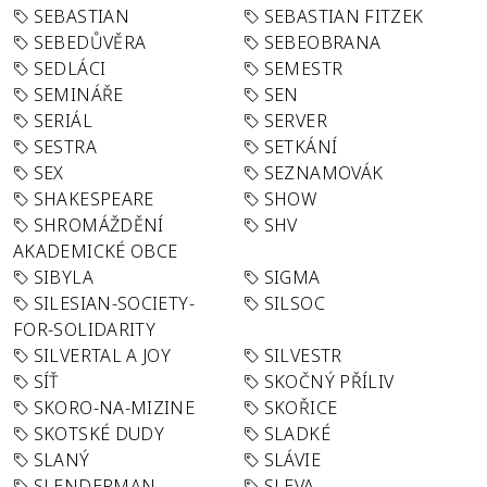
SEBASTIAN
SEBASTIAN FITZEK
SEBEDŮVĚRA
SEBEOBRANA
SEDLÁCI
SEMESTR
SEMINÁŘE
SEN
SERIÁL
SERVER
SESTRA
SETKÁNÍ
SEX
SEZNAMOVÁK
SHAKESPEARE
SHOW
SHROMÁŽDĚNÍ
SHV
AKADEMICKÉ OBCE
SIBYLA
SIGMA
SILESIAN-SOCIETY-
SILSOC
FOR-SOLIDARITY
SILVERTAL A JOY
SILVESTR
SÍŤ
SKOČNÝ PŘÍLIV
SKORO-NA-MIZINE
SKOŘICE
SKOTSKÉ DUDY
SLADKÉ
SLANÝ
SLÁVIE
SLENDERMAN
SLEVA