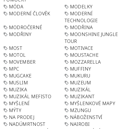
MÓDA
MODELKY
MODERNÍ ČLOVĚK
MODERNÍ
TECHNOLOGIE
MODROČERNÉ
MODŘINA
MODŘINY
MOONSHINE JUNGLE
TOUR
MOST
MOTIVACE
MOTOL
MOUSTACHE
MOVEMBER
MOZZARELLA
MPC
MUFFINY
MUGCAKE
MUKURU
MUSLIM
MUZEUM
MUZIKA
MUZIKÁL
MUZIKÁL MEFISTO
MUZIKANT
MYŠLENÍ
MYŠLENKOVÉ MAPY
MÝTY
MZUNGU
NA PRODEJ
NÁBOŽENSTVÍ
NADÚMRTNOST
NAIROBI