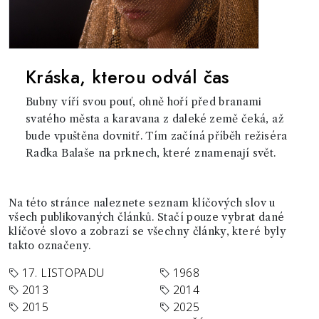
Kráska, kterou odvál čas
Bubny víří svou pouť, ohně hoří před branami
svatého města a karavana z daleké země čeká, až
bude vpuštěna dovnitř. Tím začíná příběh režiséra
Radka Balaše na prknech, které znamenají svět.
Na této stránce naleznete seznam klíčových slov u
všech publikovaných článků. Stačí pouze vybrat dané
klíčové slovo a zobrazí se všechny články, které byly
takto označeny.
17. LISTOPADU
1968
2013
2014
2015
2025