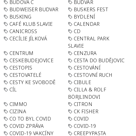
BUDOVA C
BUDVAR
BUDWEISER BUDVAR
BUSKERS FEST
BUSKING
BYDLENÍ
CAFÉ KLUB SLAVIE
CALENDAR
CANICROSS
CD
CECÍLIE JÍLKOVÁ
CENTRAL PARK
SLAVIE
CENTRUM
CENZURA
CESKEBUDEJOVICE
CESTA DO BUDĚJOVIC
CESTOPIS
CESTOVÁNÍ
CESTOVATELÉ
CESTOVNÍ RUCH
CESTY KE SVOBODĚ
CIBULE
CÍL
CILLA & ROLF
BÖRJLINDOVI
CIMMO
CITRON
CIZINA
CK FISHER
CO TO BYL COVID
COVID
COVID ZPRÁVA
COVID-19
COVID-19 VAKCÍNY
CREEPYPASTA