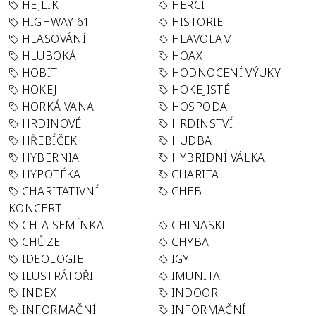
HEJLÍK
HERCI
HIGHWAY 61
HISTORIE
HLASOVÁNÍ
HLAVOLAM
HLUBOKÁ
HOAX
HOBIT
HODNOCENÍ VÝUKY
HOKEJ
HOKEJISTÉ
HORKÁ VANA
HOSPODA
HRDINOVÉ
HRDINSTVÍ
HŘEBÍČEK
HUDBA
HYBERNIA
HYBRIDNÍ VÁLKA
HYPOTÉKA
CHARITA
CHARITATIVNÍ
CHEB
KONCERT
CHIA SEMÍNKA
CHINASKI
CHŮZE
CHYBA
IDEOLOGIE
IGY
ILUSTRÁTOŘI
IMUNITA
INDEX
INDOOR
INFORMAČNÍ
INFORMAČNÍ