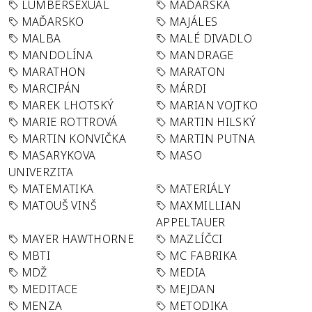
LUMBERSEXUAL
MAĎARSKA
MAĎARSKO
MAJÁLES
MALBA
MALÉ DIVADLO
MANDOLÍNA
MANDRAGE
MARATHON
MARATON
MARCIPÁN
MÁRDI
MAREK LHOTSKÝ
MARIAN VOJTKO
MARIE ROTTROVÁ
MARTIN HILSKÝ
MARTIN KONVIČKA
MARTIN PUTNA
MASARYKOVA
MASO
UNIVERZITA
MATEMATIKA
MATERIÁLY
MATOUŠ VINŠ
MAXMILLIAN
APPELTAUER
MAYER HAWTHORNE
MAZLÍČCI
MBTI
MC FABRIKA
MDŽ
MEDIA
MEDITACE
MEJDAN
MENZA
METODIKA