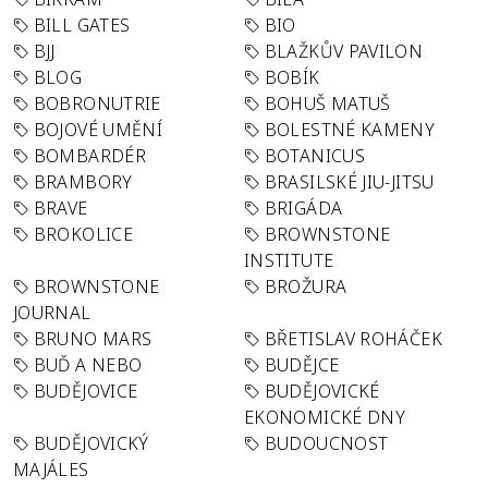
BILL GATES
BIO
BJJ
BLAŽKŮV PAVILON
BLOG
BOBÍK
BOBRONUTRIE
BOHUŠ MATUŠ
BOJOVÉ UMĚNÍ
BOLESTNÉ KAMENY
BOMBARDÉR
BOTANICUS
BRAMBORY
BRASILSKÉ JIU-JITSU
BRAVE
BRIGÁDA
BROKOLICE
BROWNSTONE
INSTITUTE
BROWNSTONE
BROŽURA
JOURNAL
BRUNO MARS
BŘETISLAV ROHÁČEK
BUĎ A NEBO
BUDĚJCE
BUDĚJOVICE
BUDĚJOVICKÉ
EKONOMICKÉ DNY
BUDĚJOVICKÝ
BUDOUCNOST
MAJÁLES