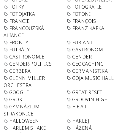
FOTKY
FOTOGRAFIE
FOTOJATKA
FOTONI
FRANCIE
FRANÇOIS
FRANCOUZSKÁ
FRANZ KAFKA
ALIANCE
FRONTY
FURIANT
FUTRÁLY
GASTRONOM
GASTRONOMIE
GENDER
GENDER-POLITICS
GEOCACHING
GERBERA
GERMANISTIKA
GLENN MILLER
GOJA MUSIC HALL
ORCHESTRA
GOOGLE
GREAT RESET
GROK
GROOVIN´HIGH
GYMNÁZIUM
H.E.A.T.
STRAKONICE
HALLOWEEN
HARLEJ
HARLEM SHAKE
HÁZENÁ