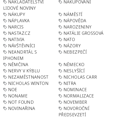
NAKLADATELSTVÍ
NAKUPOVÁNÍ
LIDOVÉ NOVINY
NÁKUPY
NÁMĚSTÍ
NÁPLAVKA
NÁPOVĚDA
NARCIS
NAROZENINY
NASTAZ.CZ
NATÁLIE GROSSOVÁ
NATIVIA
NATO
NÁVŠTĚVNÍCI
NÁZORY
NEANDRTÁL S
NEBEZPEČÍ
IPHONEM
NĚMČINA
NĚMECKO
NERVY V KÝBLU
NESLYŠÍCÍ
NEZAMĚSTNANOST
NICHOLAS CARR
NICHOLAS WINTON
NITRA
NOE
NOMINACE
NONAME
NORMALIZACE
NOT FOUND
NOVEMBER
NOVINAŘINA
NOVOROČNÍ
PŘEDSEVZETÍ