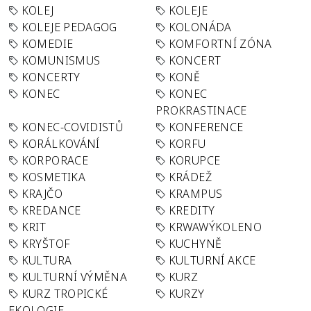
KOLEJ
KOLEJE
KOLEJE PEDAGOG
KOLONÁDA
KOMEDIE
KOMFORTNÍ ZÓNA
KOMUNISMUS
KONCERT
KONCERTY
KONĚ
KONEC
KONEC
PROKRASTINACE
KONEC-COVIDISTŮ
KONFERENCE
KORÁLKOVÁNÍ
KORFU
KORPORACE
KORUPCE
KOSMETIKA
KRÁDEŽ
KRAJČO
KRAMPUS
KREDANCE
KREDITY
KRIT
KRWAWÝKOLENO
KRYŠTOF
KUCHYNĚ
KULTURA
KULTURNÍ AKCE
KULTURNÍ VÝMĚNA
KURZ
KURZ TROPICKÉ
KURZY
EKOLOGIE