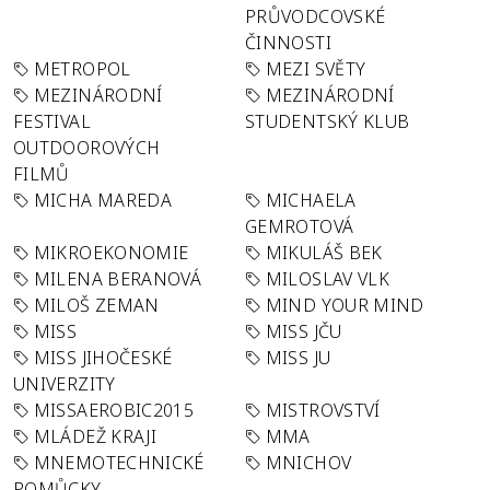
PRŮVODCOVSKÉ
ČINNOSTI
METROPOL
MEZI SVĚTY
MEZINÁRODNÍ
MEZINÁRODNÍ
FESTIVAL
STUDENTSKÝ KLUB
OUTDOOROVÝCH
FILMŮ
MICHA MAREDA
MICHAELA
GEMROTOVÁ
MIKROEKONOMIE
MIKULÁŠ BEK
MILENA BERANOVÁ
MILOSLAV VLK
MILOŠ ZEMAN
MIND YOUR MIND
MISS
MISS JČU
MISS JIHOČESKÉ
MISS JU
UNIVERZITY
MISSAEROBIC2015
MISTROVSTVÍ
MLÁDEŽ KRAJI
MMA
MNEMOTECHNICKÉ
MNICHOV
POMŮCKY