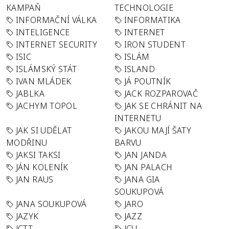
KAMPAŇ
TECHNOLOGIE
INFORMAČNÍ VÁLKA
INFORMATIKA
INTELIGENCE
INTERNET
INTERNET SECURITY
IRON STUDENT
ISIC
ISLÁM
ISLÁMSKÝ STÁT
ISLAND
IVAN MLÁDEK
JÁ POUTNÍK
JABLKA
JACK ROZPAROVAČ
JACHYM TOPOL
JAK SE CHRÁNIT NA
INTERNETU
JAK SI UDĚLAT
JAKOU MAJÍ ŠATY
MODŘINU
BARVU
JAKSI TAKSI
JAN JANDA
JÁN KOLENÍK
JAN PALACH
JAN RAUS
JANA GIA
SOUKUPOVÁ
JANA SOUKUPOVÁ
JARO
JAZYK
JAZZ
JCTT
JCU