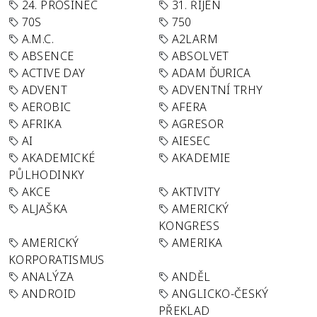
24. PROSINEC
31. ŘÍJEN
70S
750
A.M.C.
A2LARM
ABSENCE
ABSOLVET
ACTIVE DAY
ADAM ĎURICA
ADVENT
ADVENTNÍ TRHY
AEROBIC
AFERA
AFRIKA
AGRESOR
AI
AIESEC
AKADEMICKÉ
AKADEMIE
PŮLHODINKY
AKCE
AKTIVITY
ALJAŠKA
AMERICKÝ
KONGRESS
AMERICKÝ
AMERIKA
KORPORATISMUS
ANALÝZA
ANDĚL
ANDROID
ANGLICKO-ČESKÝ
PŘEKLAD