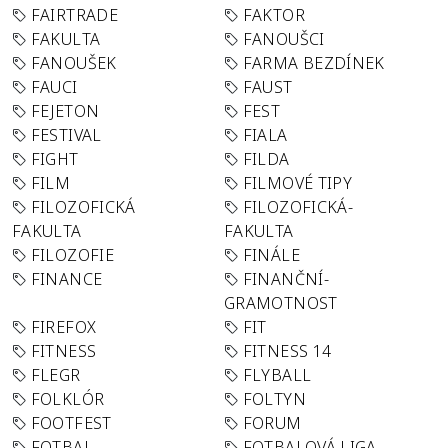
FAIRTRADE
FAKTOR
FAKULTA
FANOUŠCI
FANOUŠEK
FARMA BEZDÍNEK
FAUCI
FAUST
FEJETON
FEST
FESTIVAL
FIALA
FIGHT
FILDA
FILM
FILMOVÉ TIPY
FILOZOFICKÁ
FILOZOFICKÁ-
FAKULTA
FAKULTA
FILOZOFIE
FINÁLE
FINANCE
FINANČNÍ-
GRAMOTNOST
FIREFOX
FIT
FITNESS
FITNESS 14
FLEGR
FLYBALL
FOLKLÓR
FOLTYN
FOOTFEST
FORUM
FOTBAL
FOTBALOVÁ LIGA