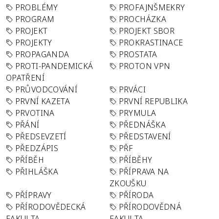
PROBLÉMY
PROFAJNŠMEKRY
PROGRAM
PROCHÁZKA
PROJEKT
PROJEKT SBOR
PROJEKTY
PROKRASTINACE
PROPAGANDA
PROSTATA
PROTI-PANDEMICKÁ
PROTON VPN
OPATŘENÍ
PRŮVODCOVÁNÍ
PRVÁCI
PRVNÍ KAZETA
PRVNÍ REPUBLIKA
PRVOTINA
PRYMULA
PŘÁNÍ
PŘEDNÁŠKA
PŘEDSEVZETÍ
PŘEDSTAVENÍ
PŘEDZÁPIS
PŘF
PŘÍBĚH
PŘÍBĚHY
PŘIHLÁŠKA
PŘÍPRAVA NA
ZKOUŠKU
PŘÍPRAVY
PŘÍRODA
PŘÍRODOVĚDECKÁ
PŘÍRODOVĚDNÁ
FAKULTA
FAKULTA