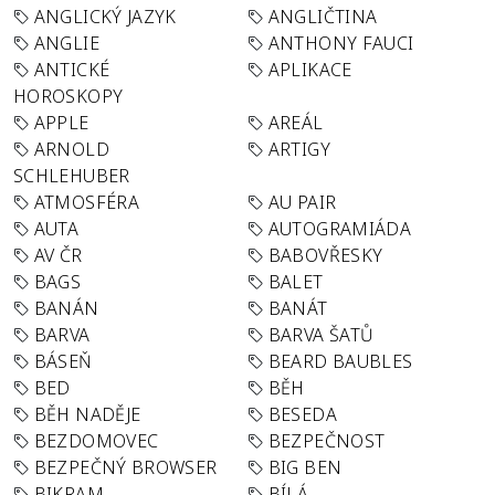
ANGLICKÝ JAZYK
ANGLIČTINA
ANGLIE
ANTHONY FAUCI
ANTICKÉ
APLIKACE
HOROSKOPY
APPLE
AREÁL
ARNOLD
ARTIGY
SCHLEHUBER
ATMOSFÉRA
AU PAIR
AUTA
AUTOGRAMIÁDA
AV ČR
BABOVŘESKY
BAGS
BALET
BANÁN
BANÁT
BARVA
BARVA ŠATŮ
BÁSEŇ
BEARD BAUBLES
BED
BĚH
BĚH NADĚJE
BESEDA
BEZDOMOVEC
BEZPEČNOST
BEZPEČNÝ BROWSER
BIG BEN
BIKRAM
BÍLÁ