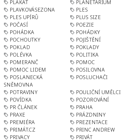
PLAKÁT
PLANETÁRIUM
PLAVKOVÁSEZONA
PLES
PLES UPÍRŮ
PLUS SIZE
POČASÍ
POEZIE
POHÁDKA
POHÁDKY
POCHOUTKY
POJIŠTĚNÍ
POKLAD
POKLADY
POLÉVKA
POLITIKA
POMERANČ
POMOC
POMOC LIDEM
POSILOVNA
POSLANECKÁ
POSLUCHAČI
SNĚMOVNA
POTRAVINY
POULIČNÍ UMĚLCI
POVÍDKA
POZOROVÁNÍ
PR ČLÁNEK
PRAHA
PRAXE
PRÁZDNINY
PREMIÉRA
PREZENTACE
PRIMÁT.CZ
PRINC ANDREW
PRIVACY
PRIVÁT