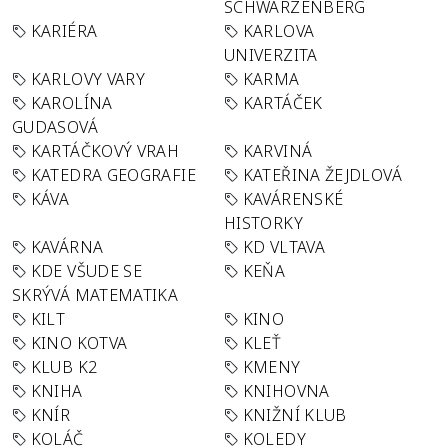
SCHWARZENBERG
KARIÉRA
KARLOVA
UNIVERZITA
KARLOVY VARY
KARMA
KAROLÍNA
KARTÁČEK
GUDASOVÁ
KARTÁČKOVÝ VRAH
KARVINÁ
KATEDRA GEOGRAFIE
KATEŘINA ŽEJDLOVÁ
KÁVA
KAVÁRENSKÉ
HISTORKY
KAVÁRNA
KD VLTAVA
KDE VŠUDE SE
KEŇA
SKRÝVÁ MATEMATIKA
KILT
KINO
KINO KOTVA
KLEŤ
KLUB K2
KMENY
KNIHA
KNIHOVNA
KNÍR
KNIŽNÍ KLUB
KOLÁČ
KOLEDY