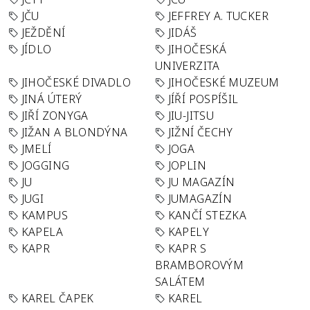
JČU
JEFFREY A. TUCKER
JEŽDĚNÍ
JIDÁŠ
JÍDLO
JIHOČESKÁ
UNIVERZITA
JIHOČESKÉ DIVADLO
JIHOČESKÉ MUZEUM
JINÁ ÚTERÝ
JÍŘÍ POSPÍŠIL
JIŘÍ ZONYGA
JIU-JITSU
JIŽAN A BLONDÝNA
JIŽNÍ ČECHY
JMELÍ
JOGA
JOGGING
JOPLIN
JU
JU MAGAZÍN
JUGI
JUMAGAZÍN
KAMPUS
KANČÍ STEZKA
KAPELA
KAPELY
KAPR
KAPR S
BRAMBOROVÝM
SALÁTEM
KAREL ČAPEK
KAREL