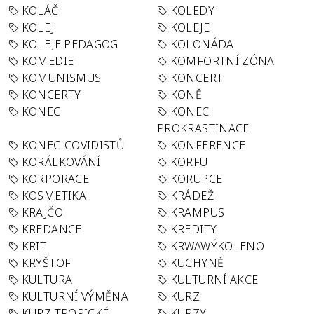
KOLÁČ
KOLEDY
KOLEJ
KOLEJE
KOLEJE PEDAGOG
KOLONÁDA
KOMEDIE
KOMFORTNÍ ZÓNA
KOMUNISMUS
KONCERT
KONCERTY
KONĚ
KONEC
KONEC
PROKRASTINACE
KONEC-COVIDISTŮ
KONFERENCE
KORÁLKOVÁNÍ
KORFU
KORPORACE
KORUPCE
KOSMETIKA
KRÁDEŽ
KRAJČO
KRAMPUS
KREDANCE
KREDITY
KRIT
KRWAWÝKOLENO
KRYŠTOF
KUCHYNĚ
KULTURA
KULTURNÍ AKCE
KULTURNÍ VÝMĚNA
KURZ
KURZ TROPICKÉ
KURZY