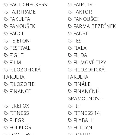
FACT-CHECKERS
FAIR LIST
FAIRTRADE
FAKTOR
FAKULTA
FANOUŠCI
FANOUŠEK
FARMA BEZDÍNEK
FAUCI
FAUST
FEJETON
FEST
FESTIVAL
FIALA
FIGHT
FILDA
FILM
FILMOVÉ TIPY
FILOZOFICKÁ
FILOZOFICKÁ-
FAKULTA
FAKULTA
FILOZOFIE
FINÁLE
FINANCE
FINANČNÍ-
GRAMOTNOST
FIREFOX
FIT
FITNESS
FITNESS 14
FLEGR
FLYBALL
FOLKLÓR
FOLTYN
FOOTFEST
FORUM