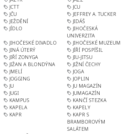
JCTT
JCU
JČU
JEFFREY A. TUCKER
JEŽDĚNÍ
JIDÁŠ
JÍDLO
JIHOČESKÁ
UNIVERZITA
JIHOČESKÉ DIVADLO
JIHOČESKÉ MUZEUM
JINÁ ÚTERÝ
JÍŘÍ POSPÍŠIL
JIŘÍ ZONYGA
JIU-JITSU
JIŽAN A BLONDÝNA
JIŽNÍ ČECHY
JMELÍ
JOGA
JOGGING
JOPLIN
JU
JU MAGAZÍN
JUGI
JUMAGAZÍN
KAMPUS
KANČÍ STEZKA
KAPELA
KAPELY
KAPR
KAPR S
BRAMBOROVÝM
SALÁTEM