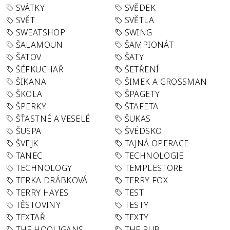
SVÁTKY
SVĚDEK
SVĚT
SVĚTLA
SWEATSHOP
SWING
ŠALAMOUN
ŠAMPIONÁT
ŠATOV
ŠATY
ŠÉFKUCHAŘ
ŠETŘENÍ
ŠIKANA
ŠIMEK A GROSSMAN
ŠKOLA
ŠPAGETY
ŠPERKY
ŠTAFETA
ŠŤASTNÉ A VESELÉ
ŠUKAS
ŠUSPA
ŠVÉDSKO
ŠVEJK
TAJNÁ OPERACE
TANEC
TECHNOLOGIE
TECHNOLOGY
TEMPLESTORE
TERKA DRÁBKOVÁ
TERRY FOX
TERRY HAYES
TEST
TĚSTOVINY
TESTY
TEXTAŘ
TEXTY
THE HOOLIGANS
THE PUB