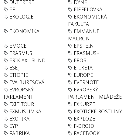
DUTERTRE
DÝNĚ
EF
EIFFELOVKA
EKOLOGIE
EKONOMICKÁ
FAKULTA
EKONOMIKA
EMMANUEL
MACRON
EMOCE
EPSTEIN
ERASMUS
ERASMUS+
ERIK AXL SUND
EROS
ESEJ
ETIKETA
ETIOPIE
EUROPE
EVA BUREŠOVÁ
EVERNOTE
EVROPSKÝ
EVROPSKÝ
PARLAMENT
PARLAMENT MLÁDEŽE
EXIT TOUR
EXKURZE
EXMUSLIMKA
EXOTICKÉ ROSTLINY
EXOTIKA
EXPLOZE
EYP
F-DROID
FABRIKA
FACEBOOK