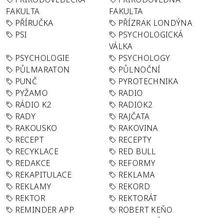
FAKULTA
FAKULTA
PŘÍRUČKA
PŘÍZRAK LONDÝNA
PSI
PSYCHOLOGICKÁ
VÁLKA
PSYCHOLOGIE
PSYCHOLOGY
PŮLMARATON
PŮLNOČNÍ
PUNČ
PYROTECHNIKA
PYŽAMO
RADIO
RÁDIO K2
RADIOK2
RADY
RAJČATA
RAKOUSKO
RAKOVINA
RECEPT
RECEPTY
RECYKLACE
RED BULL
REDAKCE
REFORMY
REKAPITULACE
REKLAMA
REKLAMY
REKORD
REKTOR
REKTORÁT
REMINDER APP
ROBERT KEŇO