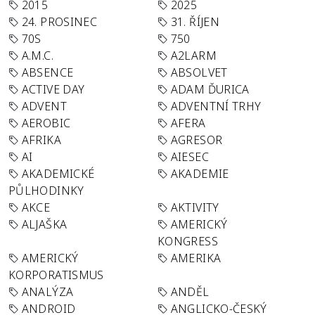
2015
2025
24. PROSINEC
31. ŘÍJEN
70S
750
A.M.C.
A2LARM
ABSENCE
ABSOLVET
ACTIVE DAY
ADAM ĎURICA
ADVENT
ADVENTNÍ TRHY
AEROBIC
AFERA
AFRIKA
AGRESOR
AI
AIESEC
AKADEMICKÉ
AKADEMIE
PŮLHODINKY
AKCE
AKTIVITY
ALJAŠKA
AMERICKÝ
KONGRESS
AMERICKÝ
AMERIKA
KORPORATISMUS
ANALÝZA
ANDĚL
ANDROID
ANGLICKO-ČESKÝ