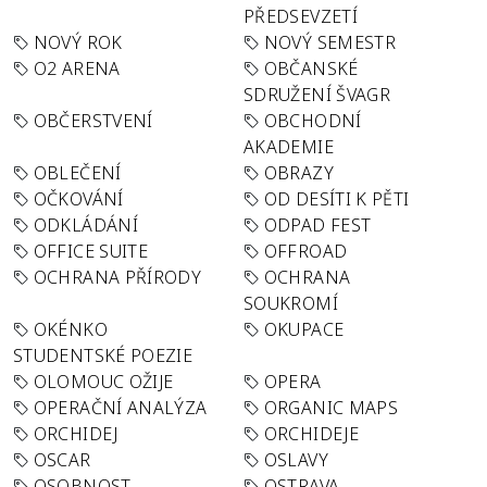
PŘEDSEVZETÍ
NOVÝ ROK
NOVÝ SEMESTR
O2 ARENA
OBČANSKÉ
SDRUŽENÍ ŠVAGR
OBČERSTVENÍ
OBCHODNÍ
AKADEMIE
OBLEČENÍ
OBRAZY
OČKOVÁNÍ
OD DESÍTI K PĚTI
ODKLÁDÁNÍ
ODPAD FEST
OFFICE SUITE
OFFROAD
OCHRANA PŘÍRODY
OCHRANA
SOUKROMÍ
OKÉNKO
OKUPACE
STUDENTSKÉ POEZIE
OLOMOUC OŽIJE
OPERA
OPERAČNÍ ANALÝZA
ORGANIC MAPS
ORCHIDEJ
ORCHIDEJE
OSCAR
OSLAVY
OSOBNOST
OSTRAVA