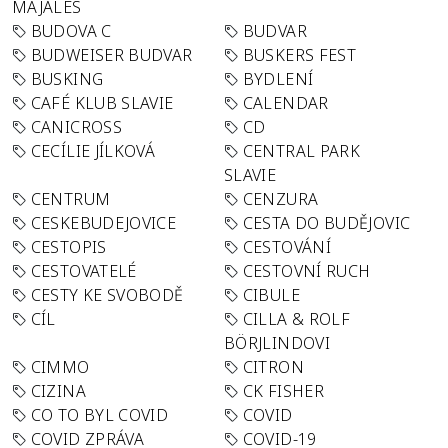
MAJÁLES
BUDOVA C
BUDVAR
BUDWEISER BUDVAR
BUSKERS FEST
BUSKING
BYDLENÍ
CAFÉ KLUB SLAVIE
CALENDAR
CANICROSS
CD
CECÍLIE JÍLKOVÁ
CENTRAL PARK
SLAVIE
CENTRUM
CENZURA
CESKEBUDEJOVICE
CESTA DO BUDĚJOVIC
CESTOPIS
CESTOVÁNÍ
CESTOVATELÉ
CESTOVNÍ RUCH
CESTY KE SVOBODĚ
CIBULE
CÍL
CILLA & ROLF
BÖRJLINDOVI
CIMMO
CITRON
CIZINA
CK FISHER
CO TO BYL COVID
COVID
COVID ZPRÁVA
COVID-19