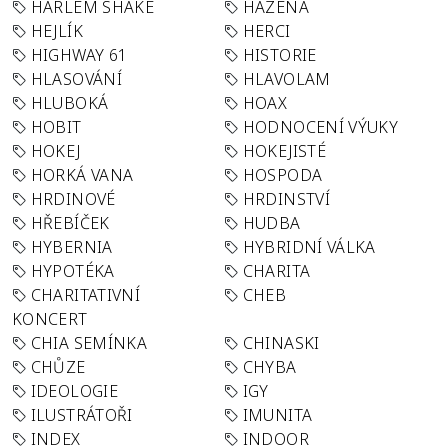
HARLEM SHAKE
HÁZENÁ
HEJLÍK
HERCI
HIGHWAY 61
HISTORIE
HLASOVÁNÍ
HLAVOLAM
HLUBOKÁ
HOAX
HOBIT
HODNOCENÍ VÝUKY
HOKEJ
HOKEJISTÉ
HORKÁ VANA
HOSPODA
HRDINOVÉ
HRDINSTVÍ
HŘEBÍČEK
HUDBA
HYBERNIA
HYBRIDNÍ VÁLKA
HYPOTÉKA
CHARITA
CHARITATIVNÍ
CHEB
KONCERT
CHIA SEMÍNKA
CHINASKI
CHŮZE
CHYBA
IDEOLOGIE
IGY
ILUSTRÁTOŘI
IMUNITA
INDEX
INDOOR