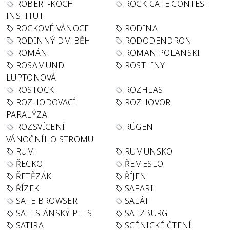
ROBERT-KOCH
ROCK CAFÉ CONTEST
INSTITUT
ROCKOVÉ VÁNOCE
RODINA
RODINNÝ DM BĚH
RODODENDRON
ROMÁN
ROMAN POLANSKI
ROSAMUND
ROSTLINY
LUPTONOVÁ
ROSTOCK
ROZHLAS
ROZHODOVACÍ
ROZHOVOR
PARALÝZA
ROZSVÍCENÍ
RÜGEN
VÁNOČNÍHO STROMU
RUM
RUMUNSKO
ŘECKO
ŘEMESLO
ŘETĚZÁK
ŘÍJEN
ŘÍZEK
SAFARI
SAFE BROWSER
SALÁT
SALESIÁNSKÝ PLES
SALZBURG
SATIRA
SCÉNICKÉ ČTENÍ