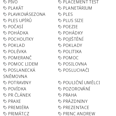
PIVO
PLACEMENT TEST
PLAKÁT
PLANETÁRIUM
PLAVKOVÁSEZONA
PLES
PLES UPÍRŮ
PLUS SIZE
POČASÍ
POEZIE
POHÁDKA
POHÁDKY
POCHOUTKY
POJIŠTĚNÍ
POKLAD
POKLADY
POLÉVKA
POLITIKA
POMERANČ
POMOC
POMOC LIDEM
POSILOVNA
POSLANECKÁ
POSLUCHAČI
SNĚMOVNA
POTRAVINY
POULIČNÍ UMĚLCI
POVÍDKA
POZOROVÁNÍ
PR ČLÁNEK
PRAHA
PRAXE
PRÁZDNINY
PREMIÉRA
PREZENTACE
PRIMÁT.CZ
PRINC ANDREW