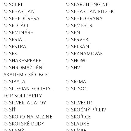
SCI-FI
SEARCH ENGINE
SEBASTIAN
SEBASTIAN FITZEK
SEBEDŮVĚRA
SEBEOBRANA
SEDLÁCI
SEMESTR
SEMINÁŘE
SEN
SERIÁL
SERVER
SESTRA
SETKÁNÍ
SEX
SEZNAMOVÁK
SHAKESPEARE
SHOW
SHROMÁŽDĚNÍ
SHV
AKADEMICKÉ OBCE
SIBYLA
SIGMA
SILESIAN-SOCIETY-
SILSOC
FOR-SOLIDARITY
SILVERTAL A JOY
SILVESTR
SÍŤ
SKOČNÝ PŘÍLIV
SKORO-NA-MIZINE
SKOŘICE
SKOTSKÉ DUDY
SLADKÉ
SLANÝ
SLÁVIE