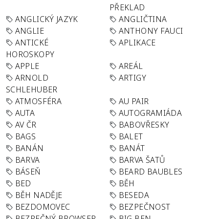
PŘEKLAD
ANGLICKÝ JAZYK
ANGLIČTINA
ANGLIE
ANTHONY FAUCI
ANTICKÉ
APLIKACE
HOROSKOPY
APPLE
AREÁL
ARNOLD
ARTIGY
SCHLEHUBER
ATMOSFÉRA
AU PAIR
AUTA
AUTOGRAMIÁDA
AV ČR
BABOVŘESKY
BAGS
BALET
BANÁN
BANÁT
BARVA
BARVA ŠATŮ
BÁSEŇ
BEARD BAUBLES
BED
BĚH
BĚH NADĚJE
BESEDA
BEZDOMOVEC
BEZPEČNOST
BEZPEČNÝ BROWSER
BIG BEN