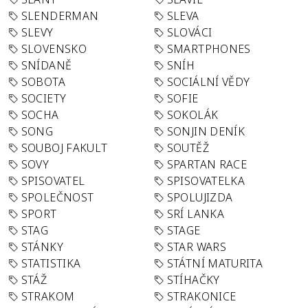
SLENDERMAN
SLEVA
SLEVY
SLOVÁCI
SLOVENSKO
SMARTPHONES
SNÍDANĚ
SNÍH
SOBOTA
SOCIÁLNÍ VĚDY
SOCIETY
SOFIE
SOCHA
SOKOLÁK
SONG
SONJIN DENÍK
SOUBOJ FAKULT
SOUTĚŽ
SOVY
SPARTAN RACE
SPISOVATEL
SPISOVATELKA
SPOLEČNOST
SPOLUJIZDA
SPORT
SRÍ LANKA
STAG
STAGE
STÁNKY
STAR WARS
STATISTIKA
STÁTNÍ MATURITA
STÁŽ
STÍHAČKY
STRAKOM
STRAKONICE