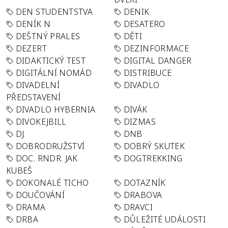
DEN STUDENTSTVA
DENIK
DENÍK N
DESATERO
DEŠTNÝ PRALES
DĚTI
DEZERT
DEZINFORMACE
DIDAKTICKÝ TEST
DIGITAL DANGER
DIGITÁLNÍ NOMÁD
DISTRIBUCE
DIVADELNÍ
DIVADLO
PŘEDSTAVENÍ
DIVADLO HYBERNIA
DIVÁK
DIVOKEJBILL
DIZMAS
DJ
DNB
DOBRODRUŽSTVÍ
DOBRÝ SKUTEK
DOC. RNDR. JAK
DOGTREKKING
KUBEŠ
DOKONALÉ TICHO
DOTAZNÍK
DOUČOVÁNÍ
DRABOVA
DRAMA
DRAVCI
DRBA
DŮLEŽITÉ UDÁLOSTI