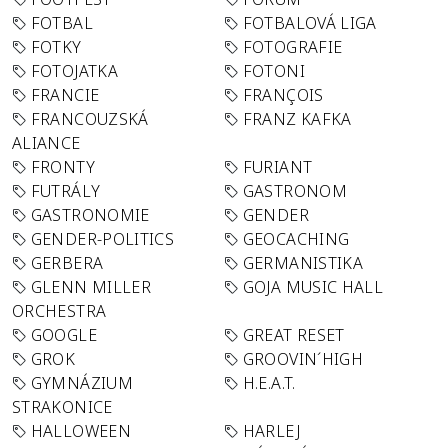
FOTBAL
FOTBALOVÁ LIGA
FOTKY
FOTOGRAFIE
FOTOJATKA
FOTONI
FRANCIE
FRANÇOIS
FRANCOUZSKÁ
FRANZ KAFKA
ALIANCE
FRONTY
FURIANT
FUTRÁLY
GASTRONOM
GASTRONOMIE
GENDER
GENDER-POLITICS
GEOCACHING
GERBERA
GERMANISTIKA
GLENN MILLER
GOJA MUSIC HALL
ORCHESTRA
GOOGLE
GREAT RESET
GROK
GROOVIN´HIGH
GYMNÁZIUM
H.E.A.T.
STRAKONICE
HALLOWEEN
HARLEJ