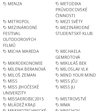
MENZA
METODIKA
PRŮVODCOVSKÉ
ČINNOSTI
METROPOL
MEZI SVĚTY
MEZINÁRODNÍ
MEZINÁRODNÍ
FESTIVAL
STUDENTSKÝ KLUB
OUTDOOROVÝCH
FILMŮ
MICHA MAREDA
MICHAELA
GEMROTOVÁ
MIKROEKONOMIE
MIKULÁŠ BEK
MILENA BERANOVÁ
MILOSLAV VLK
MILOŠ ZEMAN
MIND YOUR MIND
MISS
MISS JČU
MISS JIHOČESKÉ
MISS JU
UNIVERZITY
MISSAEROBIC2015
MISTROVSTVÍ
MLÁDEŽ KRAJI
MMA
MNEMOTECHNICKÉ
MNICHOV