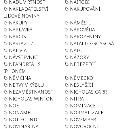
NADÚMRTNOST
NAIROBI
NAKLADATELSTVÍ
NAKUPOVÁNÍ
LIDOVÉ NOVINY
NÁKUPY
NÁMĚSTÍ
NÁPLAVKA
NÁPOVĚDA
NARCIS
NAROZENINY
NASTAZ.CZ
NATÁLIE GROSSOVÁ
NATIVIA
NATO
NÁVŠTĚVNÍCI
NÁZORY
NEANDRTÁL S
NEBEZPEČÍ
IPHONEM
NĚMČINA
NĚMECKO
NERVY V KÝBLU
NESLYŠÍCÍ
NEZAMĚSTNANOST
NICHOLAS CARR
NICHOLAS WINTON
NITRA
NOE
NOMINACE
NONAME
NORMALIZACE
NOT FOUND
NOVEMBER
NOVINAŘINA
NOVOROČNÍ