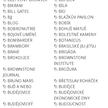
BIKRAM
BÍLÁ
BILL GATES
BIO
BJJ
BLAŽKŮV PAVILON
BLOG
BOBÍK
BOBRONUTRIE
BOHUŠ MATUŠ
BOJOVÉ UMĚNÍ
BOLESTNÉ KAMENY
BOMBARDÉR
BOTANICUS
BRAMBORY
BRASILSKÉ JIU-JITSU
BRAVE
BRIGÁDA
BROKOLICE
BROWNSTONE
INSTITUTE
BROWNSTONE
BROŽURA
JOURNAL
BRUNO MARS
BŘETISLAV ROHÁČEK
BUĎ A NEBO
BUDĚJCE
BUDĚJOVICE
BUDĚJOVICKÉ
EKONOMICKÉ DNY
BUDĚJOVICKÝ
BUDOUCNOST