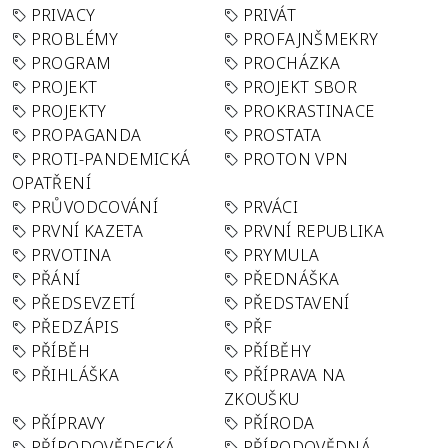
PRIVACY
PRIVÁT
PROBLÉMY
PROFAJNŠMEKRY
PROGRAM
PROCHÁZKA
PROJEKT
PROJEKT SBOR
PROJEKTY
PROKRASTINACE
PROPAGANDA
PROSTATA
PROTI-PANDEMICKÁ
PROTON VPN
OPATŘENÍ
PRŮVODCOVÁNÍ
PRVÁCI
PRVNÍ KAZETA
PRVNÍ REPUBLIKA
PRVOTINA
PRYMULA
PŘÁNÍ
PŘEDNÁŠKA
PŘEDSEVZETÍ
PŘEDSTAVENÍ
PŘEDZÁPIS
PŘF
PŘÍBĚH
PŘÍBĚHY
PŘIHLÁŠKA
PŘÍPRAVA NA
ZKOUŠKU
PŘÍPRAVY
PŘÍRODA
PŘÍRODOVĚDECKÁ
PŘÍRODOVĚDNÁ