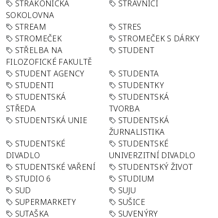
STRAKONICKÁ
STRÁVNÍCI
SOKOLOVNA
STREAM
STRES
STROMEČEK
STROMEČEK S DÁRKY
STŘELBA NA
STUDENT
FILOZOFICKÉ FAKULTĚ
STUDENT AGENCY
STUDENTA
STUDENTI
STUDENTKY
STUDENTSKÁ
STUDENTSKÁ
STŘEDA
TVORBA
STUDENTSKÁ UNIE
STUDENTSKÁ
ŽURNALISTIKA
STUDENTSKÉ
STUDENTSKÉ
DIVADLO
UNIVERZITNÍ DIVADLO
STUDENTSKÉ VAŘENÍ
STUDENTSKÝ ŽIVOT
STUDIO 6
STUDIUM
SUD
SUJU
SUPERMARKETY
SUŠICE
SUTAŠKA
SUVENÝRY