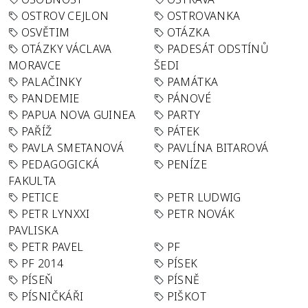
OSTROV CEJLON
OSTROVANKA
OSVĚTIM
OTÁZKA
OTÁZKY VÁCLAVA
PADESÁT ODSTÍNŮ
MORAVCE
ŠEDI
PALAČINKY
PAMÁTKA
PANDEMIE
PÁNOVÉ
PAPUA NOVA GUINEA
PARTY
PAŘÍŽ
PÁTEK
PAVLA SMETANOVÁ
PAVLÍNA BITAROVÁ
PEDAGOGICKÁ
PENÍZE
FAKULTA
PETICE
PETR LUDWIG
PETR LYNXXI
PETR NOVÁK
PAVLISKA
PETR PAVEL
PF
PF 2014
PÍSEK
PÍSEŇ
PÍSNĚ
PÍSNIČKÁŘI
PIŠKOT