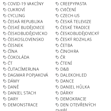
COVID-19 VAKCÍNY
CREEPYPASTA
CUKROVÍ
CVIČENÍ
CYCLING
CZECH-US
ČESKÁ REPUBLIKA
ČESKÁ TELEVIZE
ČESKÉ BUDĚJOVICE
ČESKÉ TRADICE
ČESKOBUDĚJOVICKO
ČESKOBUDĚJOVICKÝ
ČESKOSLOVENSKO
ČESKÝ ROZHLAS
ČESNEK
ČETBA
ČÍNA
ČINOHRA
ČOKOLÁDA
ČR
ČT
ČTENÍ
ČUTACÍMERUNA
D&B
DAGMAR POPJAKOVÁ
DALEKOHLED
DÁMY
DANCE
DANĚ
DANIEL HŮLKA
DANIEL STACH
DÁRKY
DARY
DEMOKRACIE
DEMONSTRACE
DEN OTEVŘENÝCH
DVEŘÍ