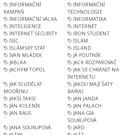
INFORMAČNÍ
INFORMAČNÍ
KAMPAŇ
TECHNOLOGIE
INFORMAČNÍ VÁLKA
INFORMATIKA
INTELIGENCE
INTERNET
INTERNET SECURITY
IRON STUDENT
ISIC
ISLÁM
ISLÁMSKÝ STÁT
ISLAND
IVAN MLÁDEK
JÁ POUTNÍK
JABLKA
JACK ROZPAROVAČ
JACHYM TOPOL
JAK SE CHRÁNIT NA
INTERNETU
JAK SI UDĚLAT
JAKOU MAJÍ ŠATY
MODŘINU
BARVU
JAKSI TAKSI
JAN JANDA
JÁN KOLENÍK
JAN PALACH
JAN RAUS
JANA GIA
SOUKUPOVÁ
JANA SOUKUPOVÁ
JARO
JAZYK
JAZZ