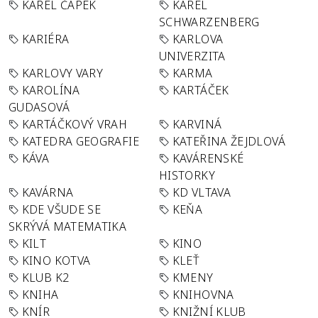
KAREL ČAPEK
KAREL
SCHWARZENBERG
KARIÉRA
KARLOVA
UNIVERZITA
KARLOVY VARY
KARMA
KAROLÍNA
KARTÁČEK
GUDASOVÁ
KARTÁČKOVÝ VRAH
KARVINÁ
KATEDRA GEOGRAFIE
KATEŘINA ŽEJDLOVÁ
KÁVA
KAVÁRENSKÉ
HISTORKY
KAVÁRNA
KD VLTAVA
KDE VŠUDE SE
KEŇA
SKRÝVÁ MATEMATIKA
KILT
KINO
KINO KOTVA
KLEŤ
KLUB K2
KMENY
KNIHA
KNIHOVNA
KNÍR
KNIŽNÍ KLUB