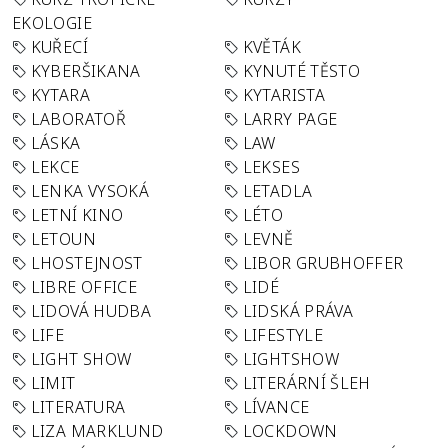
EKOLOGIE
KUŘECÍ
KVĚTÁK
KYBERŠIKANA
KYNUTÉ TĚSTO
KYTARA
KYTARISTA
LABORATOŘ
LARRY PAGE
LÁSKA
LAW
LEKCE
LEKSES
LENKA VYSOKÁ
LETADLA
LETNÍ KINO
LÉTO
LETOUN
LEVNĚ
LHOSTEJNOST
LIBOR GRUBHOFFER
LIBRE OFFICE
LIDÉ
LIDOVÁ HUDBA
LIDSKÁ PRÁVA
LIFE
LIFESTYLE
LIGHT SHOW
LIGHTSHOW
LIMIT
LITERÁRNÍ ŠLEH
LITERATURA
LÍVANCE
LIZA MARKLUND
LOCKDOWN