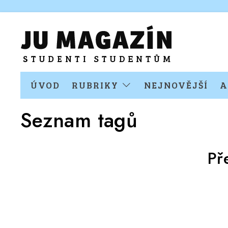
ÚVOD
RUBRIKY
NEJNOVĚJŠÍ
A
Seznam tagů
Př