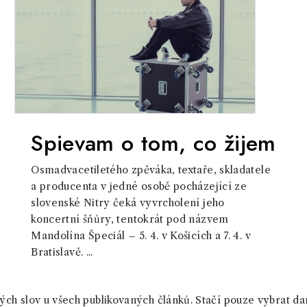
Spievam o tom, co žijem
Osmadvacetiletého zpěváka, textaře, skladatele
a producenta v jedné osobě pocházející ze
slovenské Nitry čeká vyvrcholení jeho
koncertní šňůry, tentokrát pod názvem
Mandolína Špeciál – 5. 4. v Košicích a 7. 4. v
Bratislavě. ...
ch slov u všech publikovaných článků. Stačí pouze vybrat da