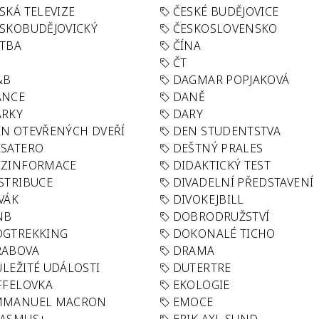
SKÁ TELEVIZE
ČESKÉ BUDĚJOVICE
SKOBUDĚJOVICKÝ
ČESKOSLOVENSKO
TBA
ČÍNA
R
ČT
&B
DAGMAR POPJAKOVÁ
ANCE
DANĚ
ÁRKY
DARY
N OTEVŘENÝCH DVEŘÍ
DEN STUDENTSTVA
SATERO
DEŠTNÝ PRALES
EZINFORMACE
DIDAKTICKÝ TEST
STRIBUCE
DIVADELNÍ PŘEDSTAVENÍ
VÁK
DIVOKEJBILL
NB
DOBRODRUŽSTVÍ
OGTREKKING
DOKONALÉ TICHO
RABOVA
DRAMA
LEŽITÉ UDÁLOSTI
DUTERTRE
FFELOVKA
EKOLOGIE
MMANUEL MACRON
EMOCE