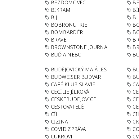
BEZDOMOVEC
B
BIKRAM
BÍ
BJJ
BL
BOBRONUTRIE
B
BOMBARDÉR
BO
BRAVE
BR
BROWNSTONE JOURNAL
B
BUĎ A NEBO
BU
BUDĚJOVICKÝ MAJÁLES
B
BUDWEISER BUDVAR
BU
CAFÉ KLUB SLAVIE
C
CECÍLIE JÍLKOVÁ
CE
CESKEBUDEJOVICE
CE
CESTOVATELÉ
CE
CÍL
CI
CIZINA
CK
COVID ZPRÁVA
CO
CUKROVÍ
CV