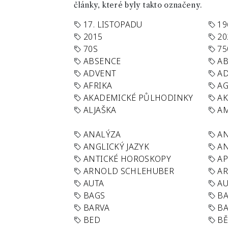
články, které byly takto označeny.
17. LISTOPADU
19
2015
20
70S
75
ABSENCE
AB
ADVENT
AD
AFRIKA
A
AKADEMICKÉ PŮLHODINKY
A
ALJAŠKA
AM
ANALÝZA
A
ANGLICKÝ JAZYK
AN
ANTICKÉ HOROSKOPY
AP
ARNOLD SCHLEHUBER
AR
AUTA
A
BAGS
BA
BARVA
BA
BED
B