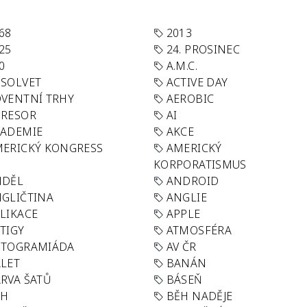
68
2013
25
24. PROSINEC
0
A.M.C.
SOLVET
ACTIVE DAY
VENTNÍ TRHY
AEROBIC
GRESOR
AI
KADEMIE
AKCE
ERICKÝ KONGRESS
AMERICKÝ
KORPORATISMUS
NDĚL
ANDROID
GLIČTINA
ANGLIE
LIKACE
APPLE
TIGY
ATMOSFÉRA
UTOGRAMIÁDA
AV ČR
LET
BANÁN
RVA ŠATŮ
BÁSEŇ
ĚH
BĚH NADĚJE