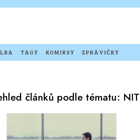
LBA
TAGY
KOMIKSY
ZPRÁVIČKY
ehled článků podle tématu:
NI