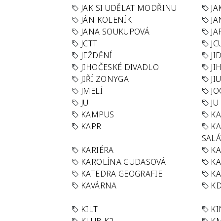
JAK SI UDĚLAT MODŘINU
JA
JÁN KOLENÍK
JA
JANA SOUKUPOVÁ
JA
JCTT
JC
JEŽDĚNÍ
JI
JIHOČESKÉ DIVADLO
JI
JIŘÍ ZONYGA
JI
JMELÍ
JO
JU
JU
KAMPUS
KA
KAPR
K
SAL
KARIÉRA
KA
KAROLÍNA GUDASOVÁ
KA
KATEDRA GEOGRAFIE
KA
KAVÁRNA
KD
KILT
K