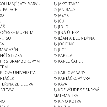
KOU MAJÍ ŠATY BARVU
JAKSI TAKSI
N PALACH
JAN RAUS
RO
JAZYK
U
JČU
DÁŠ
JÍDLO
HOČESKÉ MUZEUM
JINÁ ÚTERÝ
U-JITSU
JIŽAN A BLONDÝNA
GA
JOGGING
 MAGAZÍN
JUGI
NČÍ STEZKA
KAPELA
APR S BRAMBOROVÝM
KAREL ČAPEK
ÁTEM
RLOVA UNIVERZITA
KARLOVY VARY
RTÁČEK
KARTÁČKOVÝ VRAH
TEŘINA ŽEJDLOVÁ
KÁVA
 VLTAVA
KDE VŠUDE SE SKRÝVÁ
MATEMATIKA
INO
KINO KOTVA