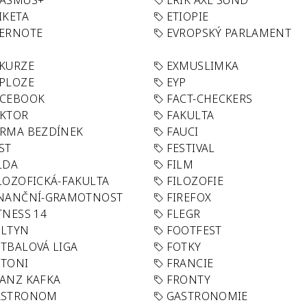
RASMUS+
ERIK AXL SUND
IKETA
ETIOPIE
VERNOTE
EVROPSKÝ PARLAMENT
KURZE
EXMUSLIMKA
PLOZE
EYP
ACEBOOK
FACT-CHECKERS
AKTOR
FAKULTA
RMA BEZDÍNEK
FAUCI
ST
FESTIVAL
LDA
FILM
LOZOFICKÁ-FAKULTA
FILOZOFIE
INANČNÍ-GRAMOTNOST
FIREFOX
TNESS 14
FLEGR
OLTYN
FOOTFEST
TBALOVÁ LIGA
FOTKY
OTONI
FRANCIE
ANZ KAFKA
FRONTY
ASTRONOM
GASTRONOMIE