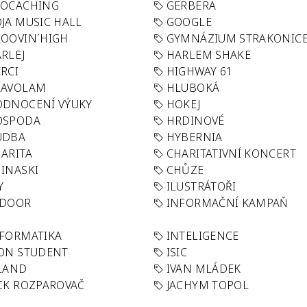
EOCACHING
GERBERA
JA MUSIC HALL
GOOGLE
OOVIN´HIGH
GYMNÁZIUM STRAKONIC
RLEJ
HARLEM SHAKE
RCI
HIGHWAY 61
LAVOLAM
HLUBOKÁ
ODNOCENÍ VÝUKY
HOKEJ
OSPODA
HRDINOVÉ
UDBA
HYBERNIA
ARITA
CHARITATIVNÍ KONCERT
INASKI
CHŮZE
Y
ILUSTRÁTOŘI
NDOOR
INFORMAČNÍ KAMPAŇ
FORMATIKA
INTELIGENCE
ON STUDENT
ISIC
LAND
IVAN MLÁDEK
CK ROZPAROVAČ
JACHYM TOPOL