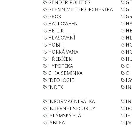
GENDER-POLITICS
G
GLENN MILLER ORCHESTRA
GO
GROK
GR
HALLOWEEN
HA
HEJLÍK
HE
HLASOVÁNÍ
H
HOBIT
H
HORKÁ VANA
H
HŘEBÍČEK
H
HYPOTÉKA
CH
CHIA SEMÍNKA
CH
IDEOLOGIE
IG
INDEX
I
INFORMAČNÍ VÁLKA
IN
INTERNET SECURITY
IR
ISLÁMSKÝ STÁT
IS
JABLKA
JA