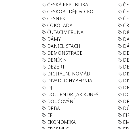
ČESKÁ REPUBLIKA
ČE
ČESKOBUDĚJOVICKO
ČE
ČESNEK
ČE
ČOKOLÁDA
Č
ČUTACÍMERUNA
D
DÁMY
D
DANIEL STACH
D
DEMONSTRACE
DE
DENÍK N
DE
DEZERT
D
DIGITÁLNÍ NOMÁD
DI
DIVADLO HYBERNIA
DI
DJ
D
DOC. RNDR. JAK KUBEŠ
D
DOUČOVÁNÍ
D
DRBA
DŮ
EF
EI
EKONOMIKA
E