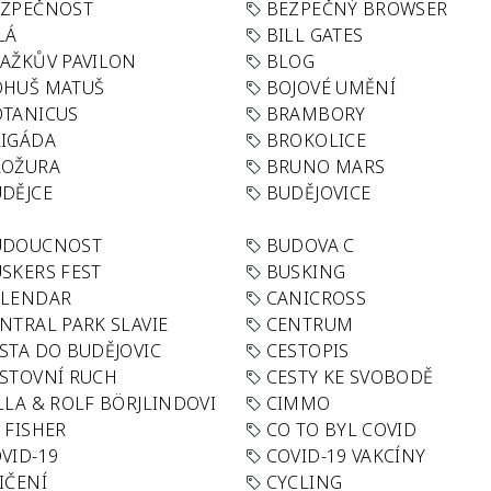
EZPEČNOST
BEZPEČNÝ BROWSER
LÁ
BILL GATES
AŽKŮV PAVILON
BLOG
OHUŠ MATUŠ
BOJOVÉ UMĚNÍ
TANICUS
BRAMBORY
IGÁDA
BROKOLICE
ROŽURA
BRUNO MARS
DĚJCE
BUDĚJOVICE
UDOUCNOST
BUDOVA C
SKERS FEST
BUSKING
ALENDAR
CANICROSS
NTRAL PARK SLAVIE
CENTRUM
STA DO BUDĚJOVIC
CESTOPIS
STOVNÍ RUCH
CESTY KE SVOBODĚ
LLA & ROLF BÖRJLINDOVI
CIMMO
 FISHER
CO TO BYL COVID
VID-19
COVID-19 VAKCÍNY
IČENÍ
CYCLING