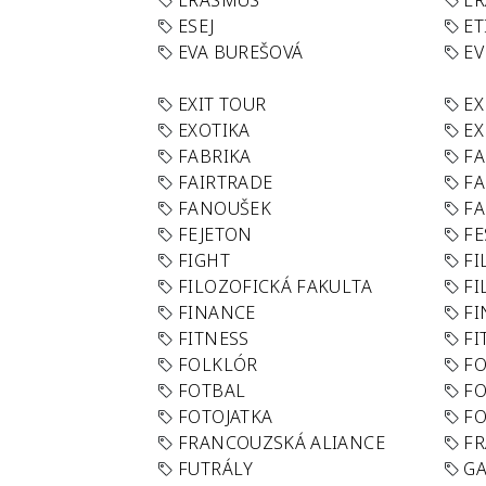
ERASMUS
E
ESEJ
ET
EVA BUREŠOVÁ
E
EXIT TOUR
EX
EXOTIKA
EX
FABRIKA
F
FAIRTRADE
F
FANOUŠEK
FA
FEJETON
FE
FIGHT
FI
FILOZOFICKÁ FAKULTA
FI
FINANCE
F
FITNESS
FI
FOLKLÓR
F
FOTBAL
FO
FOTOJATKA
F
FRANCOUZSKÁ ALIANCE
FR
FUTRÁLY
G