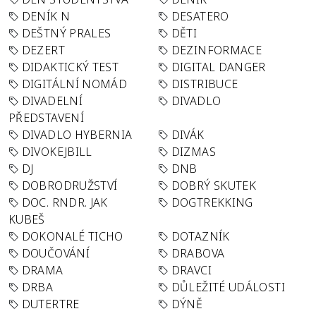
DENÍK N
DESATERO
DEŠTNÝ PRALES
DĚTI
DEZERT
DEZINFORMACE
DIDAKTICKÝ TEST
DIGITAL DANGER
DIGITÁLNÍ NOMÁD
DISTRIBUCE
DIVADELNÍ
DIVADLO
PŘEDSTAVENÍ
DIVADLO HYBERNIA
DIVÁK
DIVOKEJBILL
DIZMAS
DJ
DNB
DOBRODRUŽSTVÍ
DOBRÝ SKUTEK
DOC. RNDR. JAK
DOGTREKKING
KUBEŠ
DOKONALÉ TICHO
DOTAZNÍK
DOUČOVÁNÍ
DRABOVA
DRAMA
DRAVCI
DRBA
DŮLEŽITÉ UDÁLOSTI
DUTERTRE
DÝNĚ