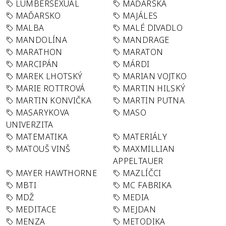
LUMBERSEXUAL
MAĎARSKA
MAĎARSKO
MAJÁLES
MALBA
MALÉ DIVADLO
MANDOLÍNA
MANDRAGE
MARATHON
MARATON
MARCIPÁN
MÁRDI
MAREK LHOTSKÝ
MARIAN VOJTKO
MARIE ROTTROVÁ
MARTIN HILSKÝ
MARTIN KONVIČKA
MARTIN PUTNA
MASARYKOVA
MASO
UNIVERZITA
MATEMATIKA
MATERIÁLY
MATOUŠ VINŠ
MAXMILLIAN
APPELTAUER
MAYER HAWTHORNE
MAZLÍČCI
MBTI
MC FABRIKA
MDŽ
MEDIA
MEDITACE
MEJDAN
MENZA
METODIKA