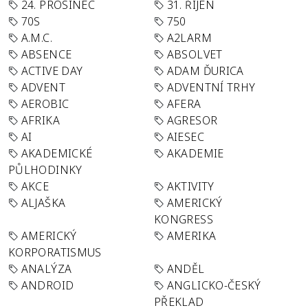
24. PROSINEC
31. ŘÍJEN
70S
750
A.M.C.
A2LARM
ABSENCE
ABSOLVET
ACTIVE DAY
ADAM ĎURICA
ADVENT
ADVENTNÍ TRHY
AEROBIC
AFERA
AFRIKA
AGRESOR
AI
AIESEC
AKADEMICKÉ
AKADEMIE
PŮLHODINKY
AKCE
AKTIVITY
ALJAŠKA
AMERICKÝ
KONGRESS
AMERICKÝ
AMERIKA
KORPORATISMUS
ANALÝZA
ANDĚL
ANDROID
ANGLICKO-ČESKÝ
PŘEKLAD