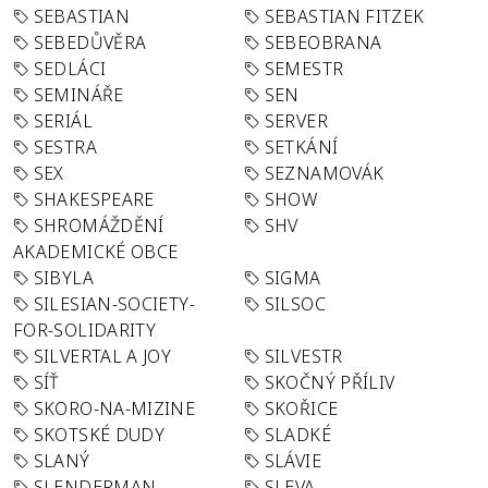
SEBASTIAN
SEBASTIAN FITZEK
SEBEDŮVĚRA
SEBEOBRANA
SEDLÁCI
SEMESTR
SEMINÁŘE
SEN
SERIÁL
SERVER
SESTRA
SETKÁNÍ
SEX
SEZNAMOVÁK
SHAKESPEARE
SHOW
SHROMÁŽDĚNÍ
SHV
AKADEMICKÉ OBCE
SIBYLA
SIGMA
SILESIAN-SOCIETY-
SILSOC
FOR-SOLIDARITY
SILVERTAL A JOY
SILVESTR
SÍŤ
SKOČNÝ PŘÍLIV
SKORO-NA-MIZINE
SKOŘICE
SKOTSKÉ DUDY
SLADKÉ
SLANÝ
SLÁVIE
SLENDERMAN
SLEVA