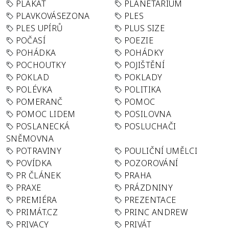
PLAKÁT
PLANETÁRIUM
PLAVKOVÁSEZONA
PLES
PLES UPÍRŮ
PLUS SIZE
POČASÍ
POEZIE
POHÁDKA
POHÁDKY
POCHOUTKY
POJIŠTĚNÍ
POKLAD
POKLADY
POLÉVKA
POLITIKA
POMERANČ
POMOC
POMOC LIDEM
POSILOVNA
POSLANECKÁ
POSLUCHAČI
SNĚMOVNA
POTRAVINY
POULIČNÍ UMĚLCI
POVÍDKA
POZOROVÁNÍ
PR ČLÁNEK
PRAHA
PRAXE
PRÁZDNINY
PREMIÉRA
PREZENTACE
PRIMÁT.CZ
PRINC ANDREW
PRIVACY
PRIVÁT