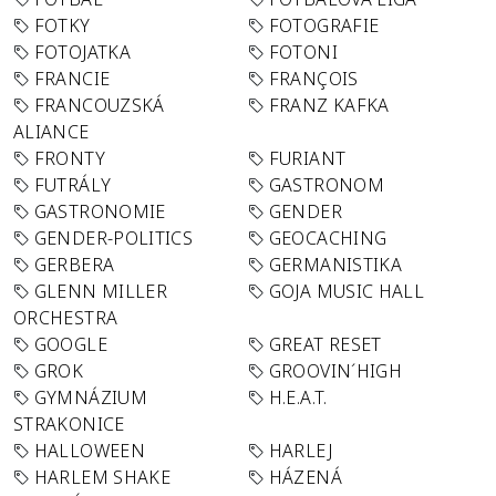
FOTKY
FOTOGRAFIE
FOTOJATKA
FOTONI
FRANCIE
FRANÇOIS
FRANCOUZSKÁ
FRANZ KAFKA
ALIANCE
FRONTY
FURIANT
FUTRÁLY
GASTRONOM
GASTRONOMIE
GENDER
GENDER-POLITICS
GEOCACHING
GERBERA
GERMANISTIKA
GLENN MILLER
GOJA MUSIC HALL
ORCHESTRA
GOOGLE
GREAT RESET
GROK
GROOVIN´HIGH
GYMNÁZIUM
H.E.A.T.
STRAKONICE
HALLOWEEN
HARLEJ
HARLEM SHAKE
HÁZENÁ