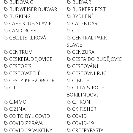
BUDOVA C
BUDVAR
BUDWEISER BUDVAR
BUSKERS FEST
BUSKING
BYDLENÍ
CAFÉ KLUB SLAVIE
CALENDAR
CANICROSS
CD
CECÍLIE JÍLKOVÁ
CENTRAL PARK
SLAVIE
CENTRUM
CENZURA
CESKEBUDEJOVICE
CESTA DO BUDĚJOVIC
CESTOPIS
CESTOVÁNÍ
CESTOVATELÉ
CESTOVNÍ RUCH
CESTY KE SVOBODĚ
CIBULE
CÍL
CILLA & ROLF
BÖRJLINDOVI
CIMMO
CITRON
CIZINA
CK FISHER
CO TO BYL COVID
COVID
COVID ZPRÁVA
COVID-19
COVID-19 VAKCÍNY
CREEPYPASTA