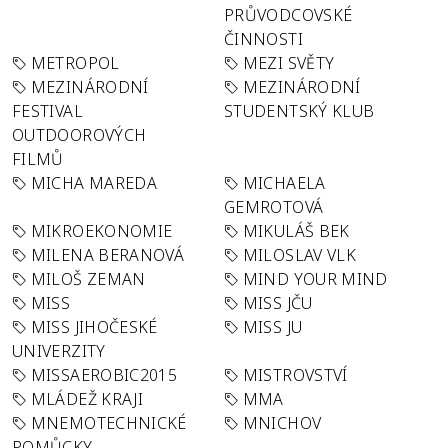
PRŮVODCOVSKÉ
ČINNOSTI
METROPOL
MEZI SVĚTY
MEZINÁRODNÍ
MEZINÁRODNÍ
FESTIVAL
STUDENTSKÝ KLUB
OUTDOOROVÝCH
FILMŮ
MICHA MAREDA
MICHAELA
GEMROTOVÁ
MIKROEKONOMIE
MIKULÁŠ BEK
MILENA BERANOVÁ
MILOSLAV VLK
MILOŠ ZEMAN
MIND YOUR MIND
MISS
MISS JČU
MISS JIHOČESKÉ
MISS JU
UNIVERZITY
MISSAEROBIC2015
MISTROVSTVÍ
MLÁDEŽ KRAJI
MMA
MNEMOTECHNICKÉ
MNICHOV
POMŮCKY