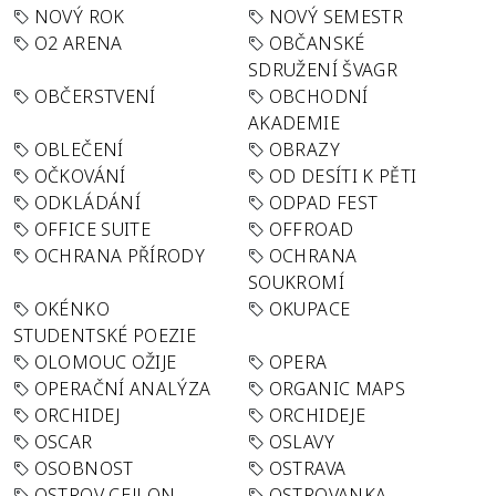
NOVÝ ROK
NOVÝ SEMESTR
O2 ARENA
OBČANSKÉ
SDRUŽENÍ ŠVAGR
OBČERSTVENÍ
OBCHODNÍ
AKADEMIE
OBLEČENÍ
OBRAZY
OČKOVÁNÍ
OD DESÍTI K PĚTI
ODKLÁDÁNÍ
ODPAD FEST
OFFICE SUITE
OFFROAD
OCHRANA PŘÍRODY
OCHRANA
SOUKROMÍ
OKÉNKO
OKUPACE
STUDENTSKÉ POEZIE
OLOMOUC OŽIJE
OPERA
OPERAČNÍ ANALÝZA
ORGANIC MAPS
ORCHIDEJ
ORCHIDEJE
OSCAR
OSLAVY
OSOBNOST
OSTRAVA
OSTROV CEJLON
OSTROVANKA