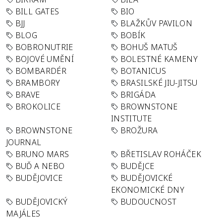
BILL GATES
BIO
BJJ
BLAŽKŮV PAVILON
BLOG
BOBÍK
BOBRONUTRIE
BOHUŠ MATUŠ
BOJOVÉ UMĚNÍ
BOLESTNÉ KAMENY
BOMBARDÉR
BOTANICUS
BRAMBORY
BRASILSKÉ JIU-JITSU
BRAVE
BRIGÁDA
BROKOLICE
BROWNSTONE
INSTITUTE
BROWNSTONE
BROŽURA
JOURNAL
BRUNO MARS
BŘETISLAV ROHÁČEK
BUĎ A NEBO
BUDĚJCE
BUDĚJOVICE
BUDĚJOVICKÉ
EKONOMICKÉ DNY
BUDĚJOVICKÝ
BUDOUCNOST
MAJÁLES