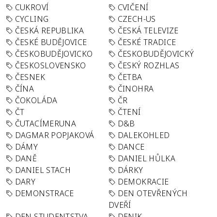
CUKROVÍ
CVIČENÍ
CYCLING
CZECH-US
ČESKÁ REPUBLIKA
ČESKÁ TELEVIZE
ČESKÉ BUDĚJOVICE
ČESKÉ TRADICE
ČESKOBUDĚJOVICKO
ČESKOBUDĚJOVICKÝ
ČESKOSLOVENSKO
ČESKÝ ROZHLAS
ČESNEK
ČETBA
ČÍNA
ČINOHRA
ČOKOLÁDA
ČR
ČT
ČTENÍ
ČUTACÍMERUNA
D&B
DAGMAR POPJAKOVÁ
DALEKOHLED
DÁMY
DANCE
DANĚ
DANIEL HŮLKA
DANIEL STACH
DÁRKY
DARY
DEMOKRACIE
DEMONSTRACE
DEN OTEVŘENÝCH
DVEŘÍ
DEN STUDENTSTVA
DENIK