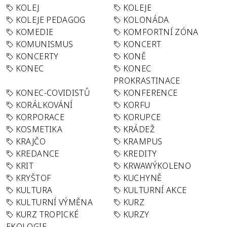
KOLEJ
KOLEJE
KOLEJE PEDAGOG
KOLONÁDA
KOMEDIE
KOMFORTNÍ ZÓNA
KOMUNISMUS
KONCERT
KONCERTY
KONĚ
KONEC
KONEC
PROKRASTINACE
KONEC-COVIDISTŮ
KONFERENCE
KORÁLKOVÁNÍ
KORFU
KORPORACE
KORUPCE
KOSMETIKA
KRÁDEŽ
KRAJČO
KRAMPUS
KREDANCE
KREDITY
KRIT
KRWAWÝKOLENO
KRYŠTOF
KUCHYNĚ
KULTURA
KULTURNÍ AKCE
KULTURNÍ VÝMĚNA
KURZ
KURZ TROPICKÉ
KURZY
EKOLOGIE