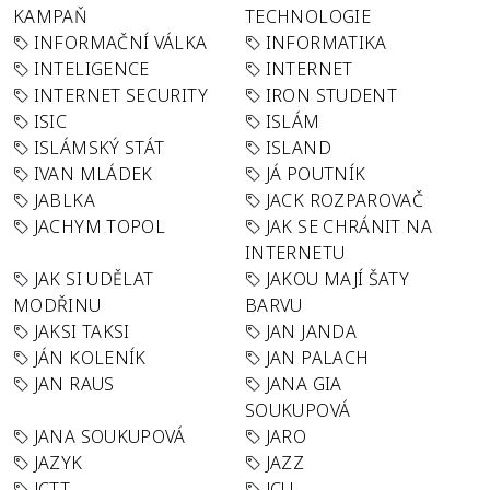
KAMPAŇ
TECHNOLOGIE
INFORMAČNÍ VÁLKA
INFORMATIKA
INTELIGENCE
INTERNET
INTERNET SECURITY
IRON STUDENT
ISIC
ISLÁM
ISLÁMSKÝ STÁT
ISLAND
IVAN MLÁDEK
JÁ POUTNÍK
JABLKA
JACK ROZPAROVAČ
JACHYM TOPOL
JAK SE CHRÁNIT NA
INTERNETU
JAK SI UDĚLAT
JAKOU MAJÍ ŠATY
MODŘINU
BARVU
JAKSI TAKSI
JAN JANDA
JÁN KOLENÍK
JAN PALACH
JAN RAUS
JANA GIA
SOUKUPOVÁ
JANA SOUKUPOVÁ
JARO
JAZYK
JAZZ
JCTT
JCU