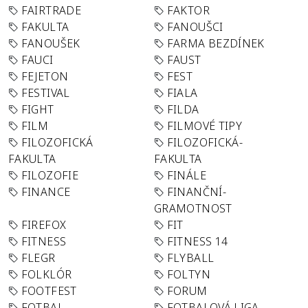
FAIRTRADE
FAKTOR
FAKULTA
FANOUŠCI
FANOUŠEK
FARMA BEZDÍNEK
FAUCI
FAUST
FEJETON
FEST
FESTIVAL
FIALA
FIGHT
FILDA
FILM
FILMOVÉ TIPY
FILOZOFICKÁ
FILOZOFICKÁ-
FAKULTA
FAKULTA
FILOZOFIE
FINÁLE
FINANCE
FINANČNÍ-
GRAMOTNOST
FIREFOX
FIT
FITNESS
FITNESS 14
FLEGR
FLYBALL
FOLKLÓR
FOLTYN
FOOTFEST
FORUM
FOTBAL
FOTBALOVÁ LIGA