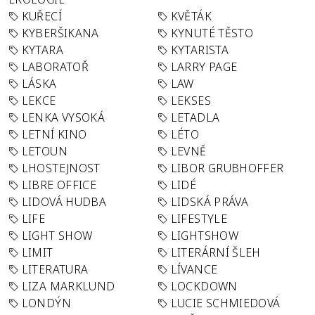
KUŘECÍ
KVĚTÁK
KYBERŠIKANA
KYNUTÉ TĚSTO
KYTARA
KYTARISTA
LABORATOŘ
LARRY PAGE
LÁSKA
LAW
LEKCE
LEKSES
LENKA VYSOKÁ
LETADLA
LETNÍ KINO
LÉTO
LETOUN
LEVNĚ
LHOSTEJNOST
LIBOR GRUBHOFFER
LIBRE OFFICE
LIDÉ
LIDOVÁ HUDBA
LIDSKÁ PRÁVA
LIFE
LIFESTYLE
LIGHT SHOW
LIGHTSHOW
LIMIT
LITERÁRNÍ ŠLEH
LITERATURA
LÍVANCE
LIZA MARKLUND
LOCKDOWN
LONDÝN
LUCIE SCHMIEDOVÁ