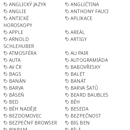
ANGLICKÝ JAZYK
ANGLIČTINA
ANGLIE
ANTHONY FAUCI
ANTICKÉ
APLIKACE
HOROSKOPY
APPLE
AREÁL
ARNOLD
ARTIGY
SCHLEHUBER
ATMOSFÉRA
AU PAIR
AUTA
AUTOGRAMIÁDA
AV ČR
BABOVŘESKY
BAGS
BALET
BANÁN
BANÁT
BARVA
BARVA ŠATŮ
BÁSEŇ
BEARD BAUBLES
BED
BĚH
BĚH NADĚJE
BESEDA
BEZDOMOVEC
BEZPEČNOST
BEZPEČNÝ BROWSER
BIG BEN
BIKRAM
BÍLÁ