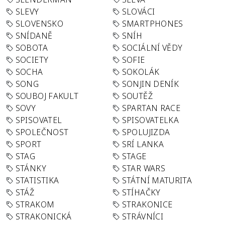
SLEVY
SLOVÁCI
SLOVENSKO
SMARTPHONES
SNÍDANĚ
SNÍH
SOBOTA
SOCIÁLNÍ VĚDY
SOCIETY
SOFIE
SOCHA
SOKOLÁK
SONG
SONJIN DENÍK
SOUBOJ FAKULT
SOUTĚŽ
SOVY
SPARTAN RACE
SPISOVATEL
SPISOVATELKA
SPOLEČNOST
SPOLUJIZDA
SPORT
SRÍ LANKA
STAG
STAGE
STÁNKY
STAR WARS
STATISTIKA
STÁTNÍ MATURITA
STÁŽ
STÍHAČKY
STRAKOM
STRAKONICE
STRAKONICKÁ
STRÁVNÍCI