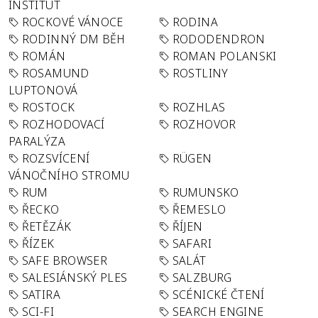
INSTITUT
ROCKOVÉ VÁNOCE
RODINA
RODINNÝ DM BĚH
RODODENDRON
ROMÁN
ROMAN POLANSKI
ROSAMUND
ROSTLINY
LUPTONOVÁ
ROSTOCK
ROZHLAS
ROZHODOVACÍ
ROZHOVOR
PARALÝZA
ROZSVÍCENÍ
RÜGEN
VÁNOČNÍHO STROMU
RUM
RUMUNSKO
ŘECKO
ŘEMESLO
ŘETĚZÁK
ŘÍJEN
ŘÍZEK
SAFARI
SAFE BROWSER
SALÁT
SALESIÁNSKÝ PLES
SALZBURG
SATIRA
SCÉNICKÉ ČTENÍ
SCI-FI
SEARCH ENGINE