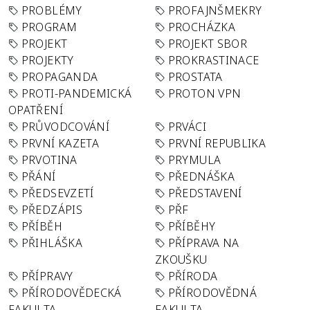
PROBLÉMY
PROFAJNŠMEKRY
PROGRAM
PROCHÁZKA
PROJEKT
PROJEKT SBOR
PROJEKTY
PROKRASTINACE
PROPAGANDA
PROSTATA
PROTI-PANDEMICKÁ
PROTON VPN
OPATŘENÍ
PRŮVODCOVÁNÍ
PRVÁCI
PRVNÍ KAZETA
PRVNÍ REPUBLIKA
PRVOTINA
PRYMULA
PŘÁNÍ
PŘEDNÁŠKA
PŘEDSEVZETÍ
PŘEDSTAVENÍ
PŘEDZÁPIS
PŘF
PŘÍBĚH
PŘÍBĚHY
PŘIHLÁŠKA
PŘÍPRAVA NA
ZKOUŠKU
PŘÍPRAVY
PŘÍRODA
PŘÍRODOVĚDECKÁ
PŘÍRODOVĚDNÁ
FAKULTA
FAKULTA