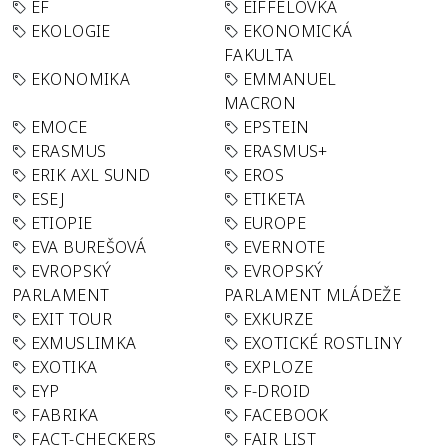
EF
EIFFELOVKA
EKOLOGIE
EKONOMICKÁ
FAKULTA
EKONOMIKA
EMMANUEL
MACRON
EMOCE
EPSTEIN
ERASMUS
ERASMUS+
ERIK AXL SUND
EROS
ESEJ
ETIKETA
ETIOPIE
EUROPE
EVA BUREŠOVÁ
EVERNOTE
EVROPSKÝ
EVROPSKÝ
PARLAMENT
PARLAMENT MLÁDEŽE
EXIT TOUR
EXKURZE
EXMUSLIMKA
EXOTICKÉ ROSTLINY
EXOTIKA
EXPLOZE
EYP
F-DROID
FABRIKA
FACEBOOK
FACT-CHECKERS
FAIR LIST