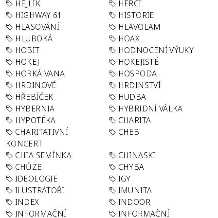
HEJLÍK
HERCI
HIGHWAY 61
HISTORIE
HLASOVÁNÍ
HLAVOLAM
HLUBOKÁ
HOAX
HOBIT
HODNOCENÍ VÝUKY
HOKEJ
HOKEJISTÉ
HORKÁ VANA
HOSPODA
HRDINOVÉ
HRDINSTVÍ
HŘEBÍČEK
HUDBA
HYBERNIA
HYBRIDNÍ VÁLKA
HYPOTÉKA
CHARITA
CHARITATIVNÍ
CHEB
KONCERT
CHIA SEMÍNKA
CHINASKI
CHŮZE
CHYBA
IDEOLOGIE
IGY
ILUSTRÁTOŘI
IMUNITA
INDEX
INDOOR
INFORMAČNÍ
INFORMAČNÍ