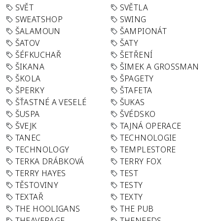
SVĚT
SVĚTLA
SWEATSHOP
SWING
ŠALAMOUN
ŠAMPIONÁT
ŠATOV
ŠATY
ŠÉFKUCHAŘ
ŠETŘENÍ
ŠIKANA
ŠIMEK A GROSSMAN
ŠKOLA
ŠPAGETY
ŠPERKY
ŠTAFETA
ŠŤASTNÉ A VESELÉ
ŠUKAS
ŠUSPA
ŠVÉDSKO
ŠVEJK
TAJNÁ OPERACE
TANEC
TECHNOLOGIE
TECHNOLOGY
TEMPLESTORE
TERKA DRÁBKOVÁ
TERRY FOX
TERRY HAYES
TEST
TĚSTOVINY
TESTY
TEXTAŘ
TEXTY
THE HOOLIGANS
THE PUB
THEAVERAGE
THENEEDS