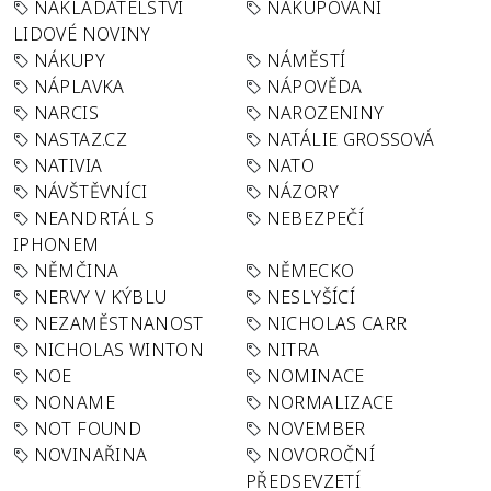
NAKLADATELSTVÍ
NAKUPOVÁNÍ
LIDOVÉ NOVINY
NÁKUPY
NÁMĚSTÍ
NÁPLAVKA
NÁPOVĚDA
NARCIS
NAROZENINY
NASTAZ.CZ
NATÁLIE GROSSOVÁ
NATIVIA
NATO
NÁVŠTĚVNÍCI
NÁZORY
NEANDRTÁL S
NEBEZPEČÍ
IPHONEM
NĚMČINA
NĚMECKO
NERVY V KÝBLU
NESLYŠÍCÍ
NEZAMĚSTNANOST
NICHOLAS CARR
NICHOLAS WINTON
NITRA
NOE
NOMINACE
NONAME
NORMALIZACE
NOT FOUND
NOVEMBER
NOVINAŘINA
NOVOROČNÍ
PŘEDSEVZETÍ