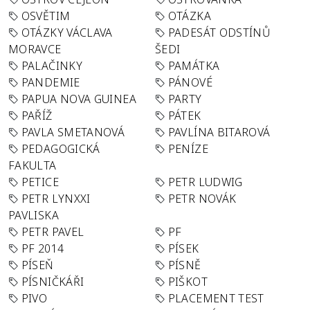
OSVĚTIM
OTÁZKA
OTÁZKY VÁCLAVA
PADESÁT ODSTÍNŮ
MORAVCE
ŠEDI
PALAČINKY
PAMÁTKA
PANDEMIE
PÁNOVÉ
PAPUA NOVA GUINEA
PARTY
PAŘÍŽ
PÁTEK
PAVLA SMETANOVÁ
PAVLÍNA BITAROVÁ
PEDAGOGICKÁ
PENÍZE
FAKULTA
PETICE
PETR LUDWIG
PETR LYNXXI
PETR NOVÁK
PAVLISKA
PETR PAVEL
PF
PF 2014
PÍSEK
PÍSEŇ
PÍSNĚ
PÍSNIČKÁŘI
PIŠKOT
PIVO
PLACEMENT TEST