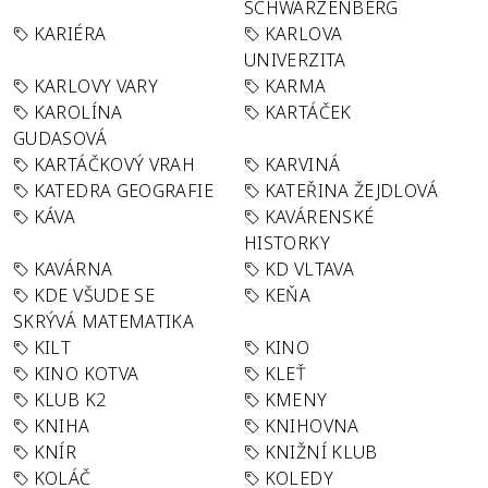
SCHWARZENBERG
KARIÉRA
KARLOVA
UNIVERZITA
KARLOVY VARY
KARMA
KAROLÍNA
KARTÁČEK
GUDASOVÁ
KARTÁČKOVÝ VRAH
KARVINÁ
KATEDRA GEOGRAFIE
KATEŘINA ŽEJDLOVÁ
KÁVA
KAVÁRENSKÉ
HISTORKY
KAVÁRNA
KD VLTAVA
KDE VŠUDE SE
KEŇA
SKRÝVÁ MATEMATIKA
KILT
KINO
KINO KOTVA
KLEŤ
KLUB K2
KMENY
KNIHA
KNIHOVNA
KNÍR
KNIŽNÍ KLUB
KOLÁČ
KOLEDY