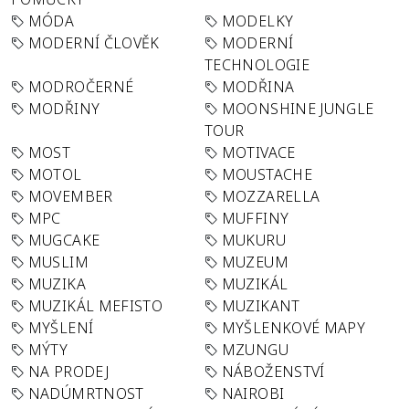
MÓDA
MODELKY
MODERNÍ ČLOVĚK
MODERNÍ
TECHNOLOGIE
MODROČERNÉ
MODŘINA
MODŘINY
MOONSHINE JUNGLE
TOUR
MOST
MOTIVACE
MOTOL
MOUSTACHE
MOVEMBER
MOZZARELLA
MPC
MUFFINY
MUGCAKE
MUKURU
MUSLIM
MUZEUM
MUZIKA
MUZIKÁL
MUZIKÁL MEFISTO
MUZIKANT
MYŠLENÍ
MYŠLENKOVÉ MAPY
MÝTY
MZUNGU
NA PRODEJ
NÁBOŽENSTVÍ
NADÚMRTNOST
NAIROBI