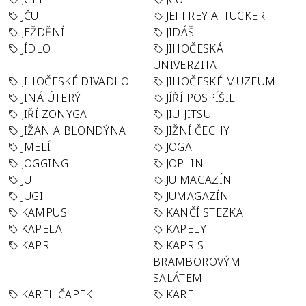
JČU
JEFFREY A. TUCKER
JEŽDĚNÍ
JIDÁŠ
JÍDLO
JIHOČESKÁ
UNIVERZITA
JIHOČESKÉ DIVADLO
JIHOČESKÉ MUZEUM
JINÁ ÚTERÝ
JÍŘÍ POSPÍŠIL
JIŘÍ ZONYGA
JIU-JITSU
JIŽAN A BLONDÝNA
JIŽNÍ ČECHY
JMELÍ
JOGA
JOGGING
JOPLIN
JU
JU MAGAZÍN
JUGI
JUMAGAZÍN
KAMPUS
KANČÍ STEZKA
KAPELA
KAPELY
KAPR
KAPR S
BRAMBOROVÝM
SALÁTEM
KAREL ČAPEK
KAREL