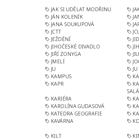
JAK SI UDĚLAT MODŘINU
JA
JÁN KOLENÍK
JA
JANA SOUKUPOVÁ
JA
JCTT
JC
JEŽDĚNÍ
JI
JIHOČESKÉ DIVADLO
JI
JIŘÍ ZONYGA
JI
JMELÍ
JO
JU
JU
KAMPUS
KA
KAPR
K
SAL
KARIÉRA
KA
KAROLÍNA GUDASOVÁ
KA
KATEDRA GEOGRAFIE
KA
KAVÁRNA
KD
KILT
K