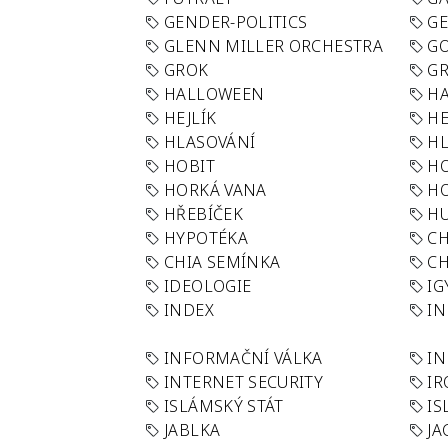
GENDER-POLITICS
G
GLENN MILLER ORCHESTRA
GO
GROK
GR
HALLOWEEN
HA
HEJLÍK
HE
HLASOVÁNÍ
H
HOBIT
H
HORKÁ VANA
H
HŘEBÍČEK
H
HYPOTÉKA
CH
CHIA SEMÍNKA
CH
IDEOLOGIE
IG
INDEX
I
INFORMAČNÍ VÁLKA
IN
INTERNET SECURITY
IR
ISLÁMSKÝ STÁT
IS
JABLKA
JA