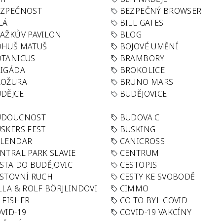
EZPEČNOST
BEZPEČNÝ BROWSER
LÁ
BILL GATES
AŽKŮV PAVILON
BLOG
OHUŠ MATUŠ
BOJOVÉ UMĚNÍ
TANICUS
BRAMBORY
IGÁDA
BROKOLICE
ROŽURA
BRUNO MARS
DĚJCE
BUDĚJOVICE
UDOUCNOST
BUDOVA C
SKERS FEST
BUSKING
ALENDAR
CANICROSS
NTRAL PARK SLAVIE
CENTRUM
STA DO BUDĚJOVIC
CESTOPIS
STOVNÍ RUCH
CESTY KE SVOBODĚ
LLA & ROLF BÖRJLINDOVI
CIMMO
 FISHER
CO TO BYL COVID
VID-19
COVID-19 VAKCÍNY