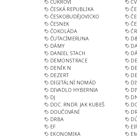
CUKROVÍ
CV
ČESKÁ REPUBLIKA
ČE
ČESKOBUDĚJOVICKO
ČE
ČESNEK
ČE
ČOKOLÁDA
Č
ČUTACÍMERUNA
D
DÁMY
D
DANIEL STACH
D
DEMONSTRACE
DE
DENÍK N
DE
DEZERT
D
DIGITÁLNÍ NOMÁD
DI
DIVADLO HYBERNIA
DI
DJ
D
DOC. RNDR. JAK KUBEŠ
D
DOUČOVÁNÍ
D
DRBA
DŮ
EF
EI
EKONOMIKA
E