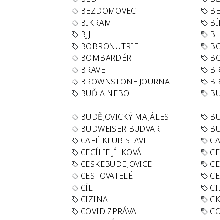
BEZDOMOVEC
B
BIKRAM
BÍ
BJJ
BL
BOBRONUTRIE
B
BOMBARDÉR
BO
BRAVE
BR
BROWNSTONE JOURNAL
B
BUĎ A NEBO
BU
BUDĚJOVICKÝ MAJÁLES
B
BUDWEISER BUDVAR
BU
CAFÉ KLUB SLAVIE
C
CECÍLIE JÍLKOVÁ
CE
CESKEBUDEJOVICE
CE
CESTOVATELÉ
CE
CÍL
CI
CIZINA
CK
COVID ZPRÁVA
CO