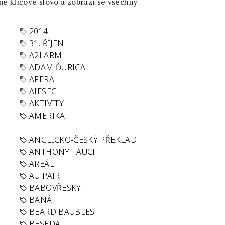
né klíčové slovo a zobrazí se všechny
2014
31. ŘÍJEN
A2LARM
ADAM ĎURICA
AFERA
AIESEC
AKTIVITY
AMERIKA
ANGLICKO-ČESKÝ PŘEKLAD
ANTHONY FAUCI
AREÁL
AU PAIR
BABOVŘESKY
BANÁT
BEARD BAUBLES
BESEDA