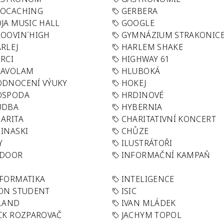
EOCACHING
GERBERA
JA MUSIC HALL
GOOGLE
OOVIN´HIGH
GYMNÁZIUM STRAKONIC
RLEJ
HARLEM SHAKE
RCI
HIGHWAY 61
LAVOLAM
HLUBOKÁ
ODNOCENÍ VÝUKY
HOKEJ
OSPODA
HRDINOVÉ
UDBA
HYBERNIA
ARITA
CHARITATIVNÍ KONCERT
INASKI
CHŮZE
Y
ILUSTRÁTOŘI
NDOOR
INFORMAČNÍ KAMPAŇ
FORMATIKA
INTELIGENCE
ON STUDENT
ISIC
LAND
IVAN MLÁDEK
CK ROZPAROVAČ
JACHYM TOPOL