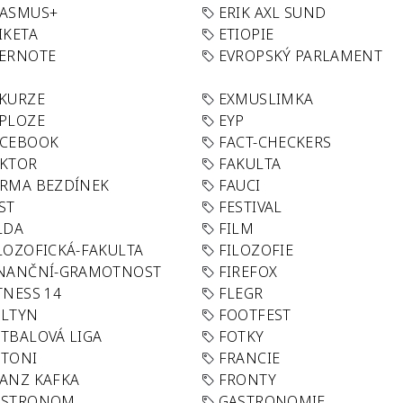
RASMUS+
ERIK AXL SUND
IKETA
ETIOPIE
VERNOTE
EVROPSKÝ PARLAMENT
KURZE
EXMUSLIMKA
PLOZE
EYP
ACEBOOK
FACT-CHECKERS
AKTOR
FAKULTA
RMA BEZDÍNEK
FAUCI
ST
FESTIVAL
LDA
FILM
LOZOFICKÁ-FAKULTA
FILOZOFIE
INANČNÍ-GRAMOTNOST
FIREFOX
TNESS 14
FLEGR
OLTYN
FOOTFEST
TBALOVÁ LIGA
FOTKY
OTONI
FRANCIE
ANZ KAFKA
FRONTY
ASTRONOM
GASTRONOMIE