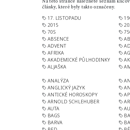
Na této stránce naleznete seznam klíčový
články, které byly takto označeny.
17. LISTOPADU
19
2015
20
70S
75
ABSENCE
AB
ADVENT
AD
AFRIKA
A
AKADEMICKÉ PŮLHODINKY
A
ALJAŠKA
AM
ANALÝZA
A
ANGLICKÝ JAZYK
AN
ANTICKÉ HOROSKOPY
AP
ARNOLD SCHLEHUBER
AR
AUTA
A
BAGS
BA
BARVA
BA
BED
B