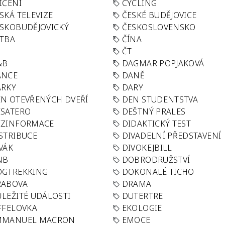
IČENÍ
CYCLING
SKÁ TELEVIZE
ČESKÉ BUDĚJOVICE
SKOBUDĚJOVICKÝ
ČESKOSLOVENSKO
TBA
ČÍNA
R
ČT
&B
DAGMAR POPJAKOVÁ
ANCE
DANĚ
ÁRKY
DARY
N OTEVŘENÝCH DVEŘÍ
DEN STUDENTSTVA
SATERO
DEŠTNÝ PRALES
EZINFORMACE
DIDAKTICKÝ TEST
STRIBUCE
DIVADELNÍ PŘEDSTAVENÍ
VÁK
DIVOKEJBILL
NB
DOBRODRUŽSTVÍ
OGTREKKING
DOKONALÉ TICHO
RABOVA
DRAMA
LEŽITÉ UDÁLOSTI
DUTERTRE
FFELOVKA
EKOLOGIE
MMANUEL MACRON
EMOCE