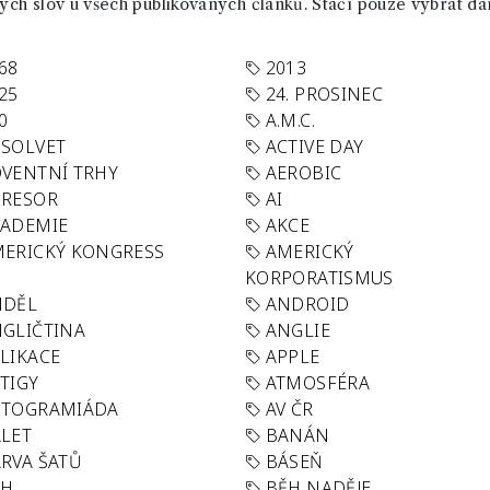
ch slov u všech publikovaných článků. Stačí pouze vybrat da
68
2013
25
24. PROSINEC
0
A.M.C.
SOLVET
ACTIVE DAY
VENTNÍ TRHY
AEROBIC
GRESOR
AI
KADEMIE
AKCE
ERICKÝ KONGRESS
AMERICKÝ
KORPORATISMUS
NDĚL
ANDROID
GLIČTINA
ANGLIE
LIKACE
APPLE
TIGY
ATMOSFÉRA
UTOGRAMIÁDA
AV ČR
LET
BANÁN
RVA ŠATŮ
BÁSEŇ
ĚH
BĚH NADĚJE