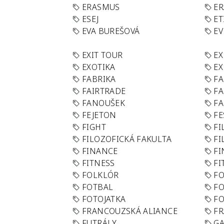
ERASMUS
E
ESEJ
ET
EVA BUREŠOVÁ
E
EXIT TOUR
EX
EXOTIKA
EX
FABRIKA
F
FAIRTRADE
F
FANOUŠEK
FA
FEJETON
FE
FIGHT
FI
FILOZOFICKÁ FAKULTA
FI
FINANCE
F
FITNESS
FI
FOLKLÓR
F
FOTBAL
FO
FOTOJATKA
F
FRANCOUZSKÁ ALIANCE
FR
FUTRÁLY
G