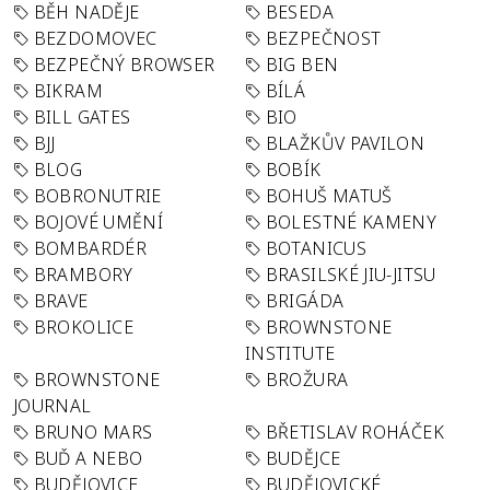
BĚH NADĚJE
BESEDA
BEZDOMOVEC
BEZPEČNOST
BEZPEČNÝ BROWSER
BIG BEN
BIKRAM
BÍLÁ
BILL GATES
BIO
BJJ
BLAŽKŮV PAVILON
BLOG
BOBÍK
BOBRONUTRIE
BOHUŠ MATUŠ
BOJOVÉ UMĚNÍ
BOLESTNÉ KAMENY
BOMBARDÉR
BOTANICUS
BRAMBORY
BRASILSKÉ JIU-JITSU
BRAVE
BRIGÁDA
BROKOLICE
BROWNSTONE
INSTITUTE
BROWNSTONE
BROŽURA
JOURNAL
BRUNO MARS
BŘETISLAV ROHÁČEK
BUĎ A NEBO
BUDĚJCE
BUDĚJOVICE
BUDĚJOVICKÉ