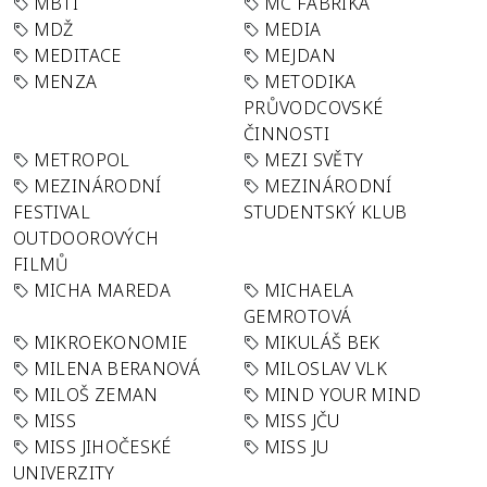
MBTI
MC FABRIKA
MDŽ
MEDIA
MEDITACE
MEJDAN
MENZA
METODIKA
PRŮVODCOVSKÉ
ČINNOSTI
METROPOL
MEZI SVĚTY
MEZINÁRODNÍ
MEZINÁRODNÍ
FESTIVAL
STUDENTSKÝ KLUB
OUTDOOROVÝCH
FILMŮ
MICHA MAREDA
MICHAELA
GEMROTOVÁ
MIKROEKONOMIE
MIKULÁŠ BEK
MILENA BERANOVÁ
MILOSLAV VLK
MILOŠ ZEMAN
MIND YOUR MIND
MISS
MISS JČU
MISS JIHOČESKÉ
MISS JU
UNIVERZITY