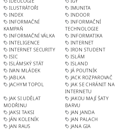
IDEOLOGIE
IGY
ILUSTRÁTOŘI
IMUNITA
INDEX
INDOOR
INFORMAČNÍ
INFORMAČNÍ
KAMPAŇ
TECHNOLOGIE
INFORMAČNÍ VÁLKA
INFORMATIKA
INTELIGENCE
INTERNET
INTERNET SECURITY
IRON STUDENT
ISIC
ISLÁM
ISLÁMSKÝ STÁT
ISLAND
IVAN MLÁDEK
JÁ POUTNÍK
JABLKA
JACK ROZPAROVAČ
JACHYM TOPOL
JAK SE CHRÁNIT NA
INTERNETU
JAK SI UDĚLAT
JAKOU MAJÍ ŠATY
MODŘINU
BARVU
JAKSI TAKSI
JAN JANDA
JÁN KOLENÍK
JAN PALACH
JAN RAUS
JANA GIA