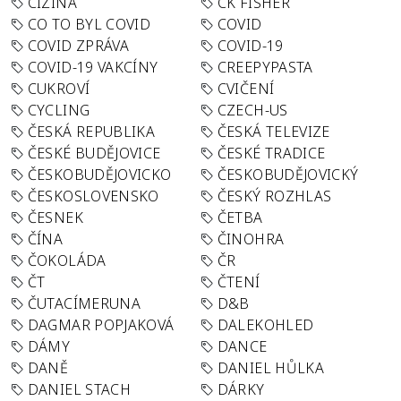
CIZINA
CK FISHER
CO TO BYL COVID
COVID
COVID ZPRÁVA
COVID-19
COVID-19 VAKCÍNY
CREEPYPASTA
CUKROVÍ
CVIČENÍ
CYCLING
CZECH-US
ČESKÁ REPUBLIKA
ČESKÁ TELEVIZE
ČESKÉ BUDĚJOVICE
ČESKÉ TRADICE
ČESKOBUDĚJOVICKO
ČESKOBUDĚJOVICKÝ
ČESKOSLOVENSKO
ČESKÝ ROZHLAS
ČESNEK
ČETBA
ČÍNA
ČINOHRA
ČOKOLÁDA
ČR
ČT
ČTENÍ
ČUTACÍMERUNA
D&B
DAGMAR POPJAKOVÁ
DALEKOHLED
DÁMY
DANCE
DANĚ
DANIEL HŮLKA
DANIEL STACH
DÁRKY