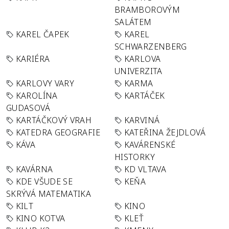
BRAMBOROVÝM
SALÁTEM
KAREL ČAPEK
KAREL
SCHWARZENBERG
KARIÉRA
KARLOVA
UNIVERZITA
KARLOVY VARY
KARMA
KAROLÍNA
KARTÁČEK
GUDASOVÁ
KARTÁČKOVÝ VRAH
KARVINÁ
KATEDRA GEOGRAFIE
KATEŘINA ŽEJDLOVÁ
KÁVA
KAVÁRENSKÉ
HISTORKY
KAVÁRNA
KD VLTAVA
KDE VŠUDE SE
KEŇA
SKRÝVÁ MATEMATIKA
KILT
KINO
KINO KOTVA
KLEŤ