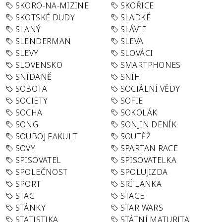
SKORO-NA-MIZINE
SKOŘICE
SKOTSKÉ DUDY
SLADKÉ
SLANÝ
SLÁVIE
SLENDERMAN
SLEVA
SLEVY
SLOVÁCI
SLOVENSKO
SMARTPHONES
SNÍDANĚ
SNÍH
SOBOTA
SOCIÁLNÍ VĚDY
SOCIETY
SOFIE
SOCHA
SOKOLÁK
SONG
SONJIN DENÍK
SOUBOJ FAKULT
SOUTĚŽ
SOVY
SPARTAN RACE
SPISOVATEL
SPISOVATELKA
SPOLEČNOST
SPOLUJIZDA
SPORT
SRÍ LANKA
STAG
STAGE
STÁNKY
STAR WARS
STATISTIKA
STÁTNÍ MATURITA