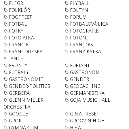
FLEGR
FLYBALL
FOLKLÓR
FOLTYN
FOOTFEST
FORUM
FOTBAL
FOTBALOVÁ LIGA
FOTKY
FOTOGRAFIE
FOTOJATKA
FOTONI
FRANCIE
FRANÇOIS
FRANCOUZSKÁ
FRANZ KAFKA
ALIANCE
FRONTY
FURIANT
FUTRÁLY
GASTRONOM
GASTRONOMIE
GENDER
GENDER-POLITICS
GEOCACHING
GERBERA
GERMANISTIKA
GLENN MILLER
GOJA MUSIC HALL
ORCHESTRA
GOOGLE
GREAT RESET
GROK
GROOVIN´HIGH
GYMNÁZIUM
H.E.A.T.