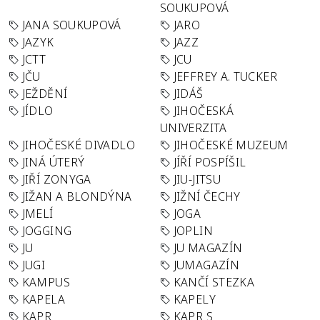
SOUKUPOVÁ
JANA SOUKUPOVÁ
JARO
JAZYK
JAZZ
JCTT
JCU
JČU
JEFFREY A. TUCKER
JEŽDĚNÍ
JIDÁŠ
JÍDLO
JIHOČESKÁ
UNIVERZITA
JIHOČESKÉ DIVADLO
JIHOČESKÉ MUZEUM
JINÁ ÚTERÝ
JÍŘÍ POSPÍŠIL
JIŘÍ ZONYGA
JIU-JITSU
JIŽAN A BLONDÝNA
JIŽNÍ ČECHY
JMELÍ
JOGA
JOGGING
JOPLIN
JU
JU MAGAZÍN
JUGI
JUMAGAZÍN
KAMPUS
KANČÍ STEZKA
KAPELA
KAPELY
KAPR
KAPR S