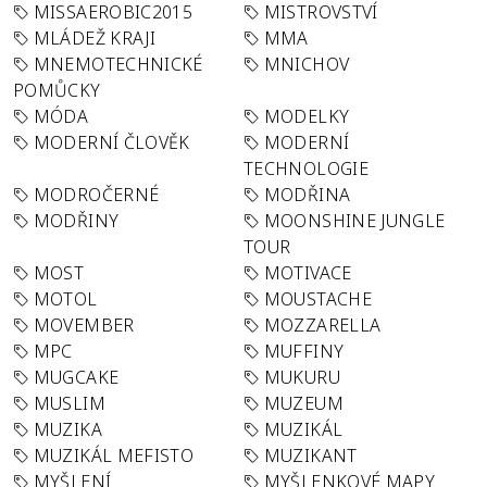
MISSAEROBIC2015
MISTROVSTVÍ
MLÁDEŽ KRAJI
MMA
MNEMOTECHNICKÉ
MNICHOV
POMŮCKY
MÓDA
MODELKY
MODERNÍ ČLOVĚK
MODERNÍ
TECHNOLOGIE
MODROČERNÉ
MODŘINA
MODŘINY
MOONSHINE JUNGLE
TOUR
MOST
MOTIVACE
MOTOL
MOUSTACHE
MOVEMBER
MOZZARELLA
MPC
MUFFINY
MUGCAKE
MUKURU
MUSLIM
MUZEUM
MUZIKA
MUZIKÁL
MUZIKÁL MEFISTO
MUZIKANT
MYŠLENÍ
MYŠLENKOVÉ MAPY