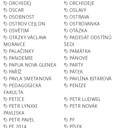
ORCHIDEJ
ORCHIDEJE
OSCAR
OSLAVY
OSOBNOST
OSTRAVA
OSTROV CEJLON
OSTROVANKA
OSVĚTIM
OTÁZKA
OTÁZKY VÁCLAVA
PADESÁT ODSTÍNŮ
MORAVCE
ŠEDI
PALAČINKY
PAMÁTKA
PANDEMIE
PÁNOVÉ
PAPUA NOVA GUINEA
PARTY
PAŘÍŽ
PÁTEK
PAVLA SMETANOVÁ
PAVLÍNA BITAROVÁ
PEDAGOGICKÁ
PENÍZE
FAKULTA
PETICE
PETR LUDWIG
PETR LYNXXI
PETR NOVÁK
PAVLISKA
PETR PAVEL
PF
PF 2014
PÍSEK