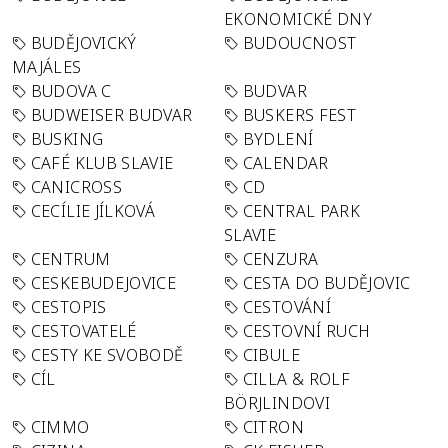
EKONOMICKÉ DNY
BUDĚJOVICKÝ
BUDOUCNOST
MAJÁLES
BUDOVA C
BUDVAR
BUDWEISER BUDVAR
BUSKERS FEST
BUSKING
BYDLENÍ
CAFÉ KLUB SLAVIE
CALENDAR
CANICROSS
CD
CECÍLIE JÍLKOVÁ
CENTRAL PARK
SLAVIE
CENTRUM
CENZURA
CESKEBUDEJOVICE
CESTA DO BUDĚJOVIC
CESTOPIS
CESTOVÁNÍ
CESTOVATELÉ
CESTOVNÍ RUCH
CESTY KE SVOBODĚ
CIBULE
CÍL
CILLA & ROLF
BÖRJLINDOVI
CIMMO
CITRON