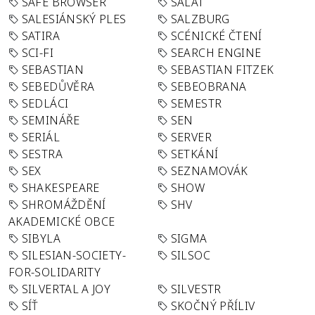
SAFE BROWSER
SALÁT
SALESIÁNSKÝ PLES
SALZBURG
SATIRA
SCÉNICKÉ ČTENÍ
SCI-FI
SEARCH ENGINE
SEBASTIAN
SEBASTIAN FITZEK
SEBEDŮVĚRA
SEBEOBRANA
SEDLÁCI
SEMESTR
SEMINÁŘE
SEN
SERIÁL
SERVER
SESTRA
SETKÁNÍ
SEX
SEZNAMOVÁK
SHAKESPEARE
SHOW
SHROMÁŽDĚNÍ
SHV
AKADEMICKÉ OBCE
SIBYLA
SIGMA
SILESIAN-SOCIETY-
SILSOC
FOR-SOLIDARITY
SILVERTAL A JOY
SILVESTR
SÍŤ
SKOČNÝ PŘÍLIV