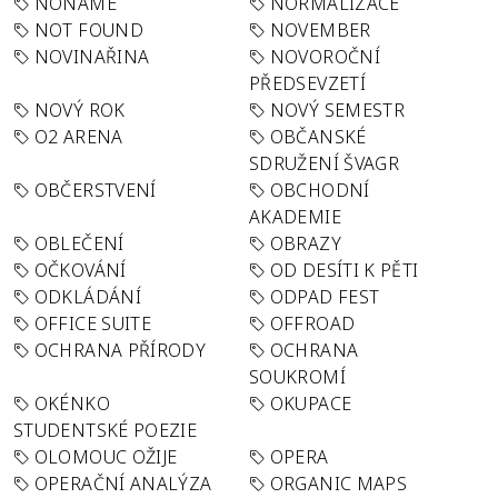
NONAME
NORMALIZACE
NOT FOUND
NOVEMBER
NOVINAŘINA
NOVOROČNÍ
PŘEDSEVZETÍ
NOVÝ ROK
NOVÝ SEMESTR
O2 ARENA
OBČANSKÉ
SDRUŽENÍ ŠVAGR
OBČERSTVENÍ
OBCHODNÍ
AKADEMIE
OBLEČENÍ
OBRAZY
OČKOVÁNÍ
OD DESÍTI K PĚTI
ODKLÁDÁNÍ
ODPAD FEST
OFFICE SUITE
OFFROAD
OCHRANA PŘÍRODY
OCHRANA
SOUKROMÍ
OKÉNKO
OKUPACE
STUDENTSKÉ POEZIE
OLOMOUC OŽIJE
OPERA
OPERAČNÍ ANALÝZA
ORGANIC MAPS