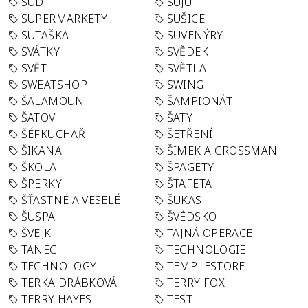
SUD
SUJU
SUPERMARKETY
SUŠICE
SUTAŠKA
SUVENÝRY
SVÁTKY
SVĚDEK
SVĚT
SVĚTLA
SWEATSHOP
SWING
ŠALAMOUN
ŠAMPIONÁT
ŠATOV
ŠATY
ŠÉFKUCHAŘ
ŠETŘENÍ
ŠIKANA
ŠIMEK A GROSSMAN
ŠKOLA
ŠPAGETY
ŠPERKY
ŠTAFETA
ŠŤASTNÉ A VESELÉ
ŠUKAS
ŠUSPA
ŠVÉDSKO
ŠVEJK
TAJNÁ OPERACE
TANEC
TECHNOLOGIE
TECHNOLOGY
TEMPLESTORE
TERKA DRÁBKOVÁ
TERRY FOX
TERRY HAYES
TEST