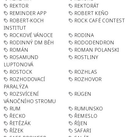
REKTOR
REKTORÁT
REMINDER APP
ROBERT KEŇO
ROBERT-KOCH
ROCK CAFÉ CONTEST
INSTITUT
ROCKOVÉ VÁNOCE
RODINA
RODINNÝ DM BĚH
RODODENDRON
ROMÁN
ROMAN POLANSKI
ROSAMUND
ROSTLINY
LUPTONOVÁ
ROSTOCK
ROZHLAS
ROZHODOVACÍ
ROZHOVOR
PARALÝZA
ROZSVÍCENÍ
RÜGEN
VÁNOČNÍHO STROMU
RUM
RUMUNSKO
ŘECKO
ŘEMESLO
ŘETĚZÁK
ŘÍJEN
ŘÍZEK
SAFARI