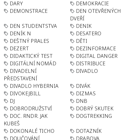
DARY
DEMOKRACIE
DEMONSTRACE
DEN OTEVŘENÝCH
DVEŘÍ
DEN STUDENTSTVA
DENIK
DENÍK N
DESATERO
DEŠTNÝ PRALES
DĚTI
DEZERT
DEZINFORMACE
DIDAKTICKÝ TEST
DIGITAL DANGER
DIGITÁLNÍ NOMÁD
DISTRIBUCE
DIVADELNÍ
DIVADLO
PŘEDSTAVENÍ
DIVADLO HYBERNIA
DIVÁK
DIVOKEJBILL
DIZMAS
DJ
DNB
DOBRODRUŽSTVÍ
DOBRÝ SKUTEK
DOC. RNDR. JAK
DOGTREKKING
KUBEŠ
DOKONALÉ TICHO
DOTAZNÍK
DOUČOVÁNÍ
DRABOVA