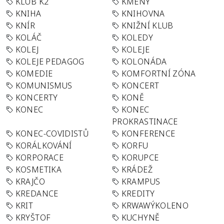
KLUB K2
KMENY
KNIHA
KNIHOVNA
KNÍR
KNIŽNÍ KLUB
KOLÁČ
KOLEDY
KOLEJ
KOLEJE
KOLEJE PEDAGOG
KOLONÁDA
KOMEDIE
KOMFORTNÍ ZÓNA
KOMUNISMUS
KONCERT
KONCERTY
KONĚ
KONEC
KONEC
PROKRASTINACE
KONEC-COVIDISTŮ
KONFERENCE
KORÁLKOVÁNÍ
KORFU
KORPORACE
KORUPCE
KOSMETIKA
KRÁDEŽ
KRAJČO
KRAMPUS
KREDANCE
KREDITY
KRIT
KRWAWÝKOLENO
KRYŠTOF
KUCHYNĚ