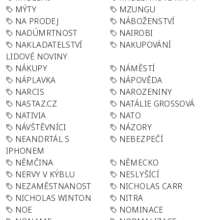
MÝTY
MZUNGU
NA PRODEJ
NÁBOŽENSTVÍ
NADÚMRTNOST
NAIROBI
NAKLADATELSTVÍ
NAKUPOVÁNÍ
LIDOVÉ NOVINY
NÁKUPY
NÁMĚSTÍ
NÁPLAVKA
NÁPOVĚDA
NARCIS
NAROZENINY
NASTAZ.CZ
NATÁLIE GROSSOVÁ
NATIVIA
NATO
NÁVŠTĚVNÍCI
NÁZORY
NEANDRTÁL S
NEBEZPEČÍ
IPHONEM
NĚMČINA
NĚMECKO
NERVY V KÝBLU
NESLYŠÍCÍ
NEZAMĚSTNANOST
NICHOLAS CARR
NICHOLAS WINTON
NITRA
NOE
NOMINACE