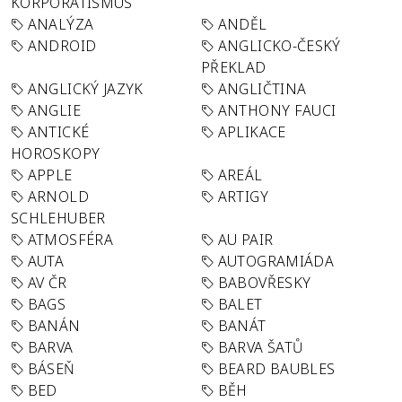
KORPORATISMUS
ANALÝZA
ANDĚL
ANDROID
ANGLICKO-ČESKÝ
PŘEKLAD
ANGLICKÝ JAZYK
ANGLIČTINA
ANGLIE
ANTHONY FAUCI
ANTICKÉ
APLIKACE
HOROSKOPY
APPLE
AREÁL
ARNOLD
ARTIGY
SCHLEHUBER
ATMOSFÉRA
AU PAIR
AUTA
AUTOGRAMIÁDA
AV ČR
BABOVŘESKY
BAGS
BALET
BANÁN
BANÁT
BARVA
BARVA ŠATŮ
BÁSEŇ
BEARD BAUBLES
BED
BĚH