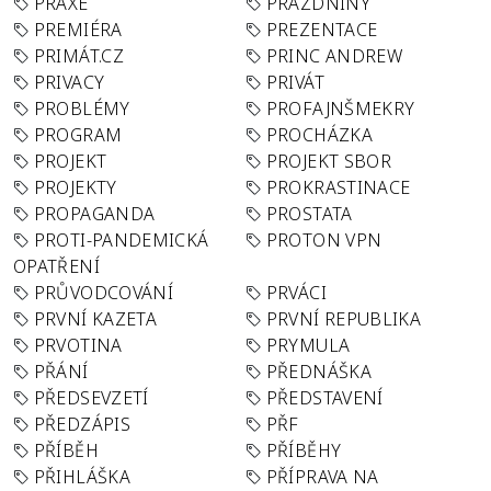
PRAXE
PRÁZDNINY
PREMIÉRA
PREZENTACE
PRIMÁT.CZ
PRINC ANDREW
PRIVACY
PRIVÁT
PROBLÉMY
PROFAJNŠMEKRY
PROGRAM
PROCHÁZKA
PROJEKT
PROJEKT SBOR
PROJEKTY
PROKRASTINACE
PROPAGANDA
PROSTATA
PROTI-PANDEMICKÁ
PROTON VPN
OPATŘENÍ
PRŮVODCOVÁNÍ
PRVÁCI
PRVNÍ KAZETA
PRVNÍ REPUBLIKA
PRVOTINA
PRYMULA
PŘÁNÍ
PŘEDNÁŠKA
PŘEDSEVZETÍ
PŘEDSTAVENÍ
PŘEDZÁPIS
PŘF
PŘÍBĚH
PŘÍBĚHY
PŘIHLÁŠKA
PŘÍPRAVA NA