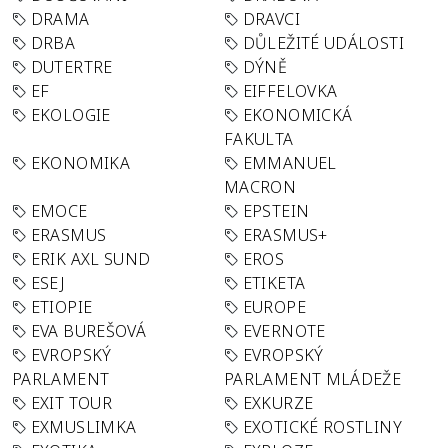
DRAMA
DRAVCI
DRBA
DŮLEŽITÉ UDÁLOSTI
DUTERTRE
DÝNĚ
EF
EIFFELOVKA
EKOLOGIE
EKONOMICKÁ
FAKULTA
EKONOMIKA
EMMANUEL
MACRON
EMOCE
EPSTEIN
ERASMUS
ERASMUS+
ERIK AXL SUND
EROS
ESEJ
ETIKETA
ETIOPIE
EUROPE
EVA BUREŠOVÁ
EVERNOTE
EVROPSKÝ
EVROPSKÝ
PARLAMENT
PARLAMENT MLÁDEŽE
EXIT TOUR
EXKURZE
EXMUSLIMKA
EXOTICKÉ ROSTLINY