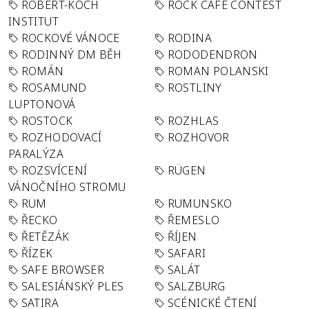
ROBERT-KOCH
ROCK CAFÉ CONTEST
INSTITUT
ROCKOVÉ VÁNOCE
RODINA
RODINNÝ DM BĚH
RODODENDRON
ROMÁN
ROMAN POLANSKI
ROSAMUND
ROSTLINY
LUPTONOVÁ
ROSTOCK
ROZHLAS
ROZHODOVACÍ
ROZHOVOR
PARALÝZA
ROZSVÍCENÍ
RÜGEN
VÁNOČNÍHO STROMU
RUM
RUMUNSKO
ŘECKO
ŘEMESLO
ŘETĚZÁK
ŘÍJEN
ŘÍZEK
SAFARI
SAFE BROWSER
SALÁT
SALESIÁNSKÝ PLES
SALZBURG
SATIRA
SCÉNICKÉ ČTENÍ