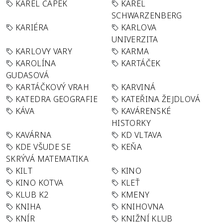
KAREL ČAPEK
KAREL
SCHWARZENBERG
KARIÉRA
KARLOVA
UNIVERZITA
KARLOVY VARY
KARMA
KAROLÍNA
KARTÁČEK
GUDASOVÁ
KARTÁČKOVÝ VRAH
KARVINÁ
KATEDRA GEOGRAFIE
KATEŘINA ŽEJDLOVÁ
KÁVA
KAVÁRENSKÉ
HISTORKY
KAVÁRNA
KD VLTAVA
KDE VŠUDE SE
KEŇA
SKRÝVÁ MATEMATIKA
KILT
KINO
KINO KOTVA
KLEŤ
KLUB K2
KMENY
KNIHA
KNIHOVNA
KNÍR
KNIŽNÍ KLUB