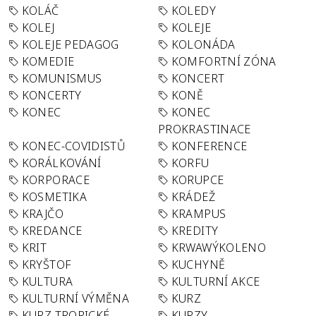
KOLÁČ
KOLEDY
KOLEJ
KOLEJE
KOLEJE PEDAGOG
KOLONÁDA
KOMEDIE
KOMFORTNÍ ZÓNA
KOMUNISMUS
KONCERT
KONCERTY
KONĚ
KONEC
KONEC
PROKRASTINACE
KONEC-COVIDISTŮ
KONFERENCE
KORÁLKOVÁNÍ
KORFU
KORPORACE
KORUPCE
KOSMETIKA
KRÁDEŽ
KRAJČO
KRAMPUS
KREDANCE
KREDITY
KRIT
KRWAWÝKOLENO
KRYŠTOF
KUCHYNĚ
KULTURA
KULTURNÍ AKCE
KULTURNÍ VÝMĚNA
KURZ
KURZ TROPICKÉ
KURZY