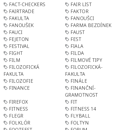
FACT-CHECKERS
FAIR LIST
FAIRTRADE
FAKTOR
FAKULTA
FANOUŠCI
FANOUŠEK
FARMA BEZDÍNEK
FAUCI
FAUST
FEJETON
FEST
FESTIVAL
FIALA
FIGHT
FILDA
FILM
FILMOVÉ TIPY
FILOZOFICKÁ
FILOZOFICKÁ-
FAKULTA
FAKULTA
FILOZOFIE
FINÁLE
FINANCE
FINANČNÍ-
GRAMOTNOST
FIREFOX
FIT
FITNESS
FITNESS 14
FLEGR
FLYBALL
FOLKLÓR
FOLTYN
FOOTFEST
FORUM