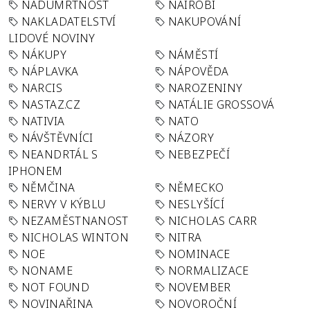
NADÚMRTNOST
NAIROBI
NAKLADATELSTVÍ
NAKUPOVÁNÍ
LIDOVÉ NOVINY
NÁKUPY
NÁMĚSTÍ
NÁPLAVKA
NÁPOVĚDA
NARCIS
NAROZENINY
NASTAZ.CZ
NATÁLIE GROSSOVÁ
NATIVIA
NATO
NÁVŠTĚVNÍCI
NÁZORY
NEANDRTÁL S
NEBEZPEČÍ
IPHONEM
NĚMČINA
NĚMECKO
NERVY V KÝBLU
NESLYŠÍCÍ
NEZAMĚSTNANOST
NICHOLAS CARR
NICHOLAS WINTON
NITRA
NOE
NOMINACE
NONAME
NORMALIZACE
NOT FOUND
NOVEMBER
NOVINAŘINA
NOVOROČNÍ