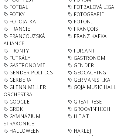
FOTBAL
FOTBALOVÁ LIGA
FOTKY
FOTOGRAFIE
FOTOJATKA
FOTONI
FRANCIE
FRANÇOIS
FRANCOUZSKÁ
FRANZ KAFKA
ALIANCE
FRONTY
FURIANT
FUTRÁLY
GASTRONOM
GASTRONOMIE
GENDER
GENDER-POLITICS
GEOCACHING
GERBERA
GERMANISTIKA
GLENN MILLER
GOJA MUSIC HALL
ORCHESTRA
GOOGLE
GREAT RESET
GROK
GROOVIN´HIGH
GYMNÁZIUM
H.E.A.T.
STRAKONICE
HALLOWEEN
HARLEJ