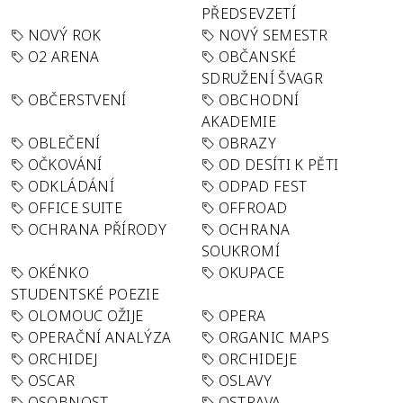
PŘEDSEVZETÍ
NOVÝ ROK
NOVÝ SEMESTR
O2 ARENA
OBČANSKÉ
SDRUŽENÍ ŠVAGR
OBČERSTVENÍ
OBCHODNÍ
AKADEMIE
OBLEČENÍ
OBRAZY
OČKOVÁNÍ
OD DESÍTI K PĚTI
ODKLÁDÁNÍ
ODPAD FEST
OFFICE SUITE
OFFROAD
OCHRANA PŘÍRODY
OCHRANA
SOUKROMÍ
OKÉNKO
OKUPACE
STUDENTSKÉ POEZIE
OLOMOUC OŽIJE
OPERA
OPERAČNÍ ANALÝZA
ORGANIC MAPS
ORCHIDEJ
ORCHIDEJE
OSCAR
OSLAVY
OSOBNOST
OSTRAVA