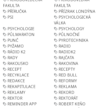
FAKULTA
FAKULTA
PŘÍRUČKA
PŘÍZRAK LONDÝNA
PSI
PSYCHOLOGICKÁ
VÁLKA
PSYCHOLOGIE
PSYCHOLOGY
PŮLMARATON
PŮLNOČNÍ
PUNČ
PYROTECHNIKA
PYŽAMO
RADIO
RÁDIO K2
RADIOK2
RADY
RAJČATA
RAKOUSKO
RAKOVINA
RECEPT
RECEPTY
RECYKLACE
RED BULL
REDAKCE
REFORMY
REKAPITULACE
REKLAMA
REKLAMY
REKORD
REKTOR
REKTORÁT
REMINDER APP
ROBERT KEŇO