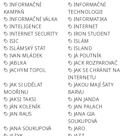
INFORMAČNÍ
INFORMAČNÍ
KAMPAŇ
TECHNOLOGIE
INFORMAČNÍ VÁLKA
INFORMATIKA
INTELIGENCE
INTERNET
INTERNET SECURITY
IRON STUDENT
ISIC
ISLÁM
ISLÁMSKÝ STÁT
ISLAND
IVAN MLÁDEK
JÁ POUTNÍK
JABLKA
JACK ROZPAROVAČ
JACHYM TOPOL
JAK SE CHRÁNIT NA
INTERNETU
JAK SI UDĚLAT
JAKOU MAJÍ ŠATY
MODŘINU
BARVU
JAKSI TAKSI
JAN JANDA
JÁN KOLENÍK
JAN PALACH
JAN RAUS
JANA GIA
SOUKUPOVÁ
JANA SOUKUPOVÁ
JARO
JAZYK
JAZZ