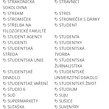
STRAKONICKÁ
STRÁVNÍCI
SOKOLOVNA
STREAM
STRES
STROMEČEK
STROMEČEK S DÁRKY
STŘELBA NA
STUDENT
FILOZOFICKÉ FAKULTĚ
STUDENT AGENCY
STUDENTA
STUDENTI
STUDENTKY
STUDENTSKÁ
STUDENTSKÁ
STŘEDA
TVORBA
STUDENTSKÁ UNIE
STUDENTSKÁ
ŽURNALISTIKA
STUDENTSKÉ
STUDENTSKÉ
DIVADLO
UNIVERZITNÍ DIVADLO
STUDENTSKÉ VAŘENÍ
STUDENTSKÝ ŽIVOT
STUDIO 6
STUDIUM
SUD
SUJU
SUPERMARKETY
SUŠICE
SUTAŠKA
SUVENÝRY