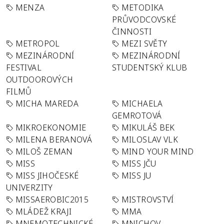
MENZA
METODIKA
PRŮVODCOVSKÉ
ČINNOSTI
METROPOL
MEZI SVĚTY
MEZINÁRODNÍ
MEZINÁRODNÍ
FESTIVAL
STUDENTSKÝ KLUB
OUTDOOROVÝCH
FILMŮ
MICHA MAREDA
MICHAELA
GEMROTOVÁ
MIKROEKONOMIE
MIKULÁŠ BEK
MILENA BERANOVÁ
MILOSLAV VLK
MILOŠ ZEMAN
MIND YOUR MIND
MISS
MISS JČU
MISS JIHOČESKÉ
MISS JU
UNIVERZITY
MISSAEROBIC2015
MISTROVSTVÍ
MLÁDEŽ KRAJI
MMA
MNEMOTECHNICKÉ
MNICHOV