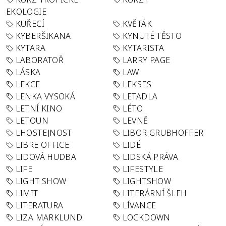
EKOLOGIE
KUŘECÍ
KVĚTÁK
KYBERŠIKANA
KYNUTÉ TĚSTO
KYTARA
KYTARISTA
LABORATOŘ
LARRY PAGE
LÁSKA
LAW
LEKCE
LEKSES
LENKA VYSOKÁ
LETADLA
LETNÍ KINO
LÉTO
LETOUN
LEVNĚ
LHOSTEJNOST
LIBOR GRUBHOFFER
LIBRE OFFICE
LIDÉ
LIDOVÁ HUDBA
LIDSKÁ PRÁVA
LIFE
LIFESTYLE
LIGHT SHOW
LIGHTSHOW
LIMIT
LITERÁRNÍ ŠLEH
LITERATURA
LÍVANCE
LIZA MARKLUND
LOCKDOWN