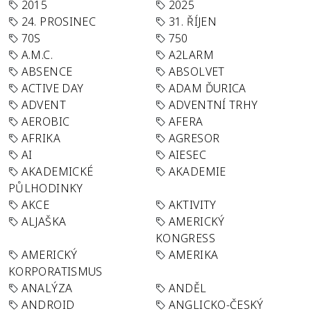
2015
2025
24. PROSINEC
31. ŘÍJEN
70S
750
A.M.C.
A2LARM
ABSENCE
ABSOLVET
ACTIVE DAY
ADAM ĎURICA
ADVENT
ADVENTNÍ TRHY
AEROBIC
AFERA
AFRIKA
AGRESOR
AI
AIESEC
AKADEMICKÉ
AKADEMIE
PŮLHODINKY
AKCE
AKTIVITY
ALJAŠKA
AMERICKÝ
KONGRESS
AMERICKÝ
AMERIKA
KORPORATISMUS
ANALÝZA
ANDĚL
ANDROID
ANGLICKO-ČESKÝ