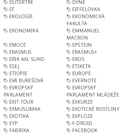
DUTERTRE
DÝNĚ
EF
EIFFELOVKA
EKOLOGIE
EKONOMICKÁ
FAKULTA
EKONOMIKA
EMMANUEL
MACRON
EMOCE
EPSTEIN
ERASMUS
ERASMUS+
ERIK AXL SUND
EROS
ESEJ
ETIKETA
ETIOPIE
EUROPE
EVA BUREŠOVÁ
EVERNOTE
EVROPSKÝ
EVROPSKÝ
PARLAMENT
PARLAMENT MLÁDEŽE
EXIT TOUR
EXKURZE
EXMUSLIMKA
EXOTICKÉ ROSTLINY
EXOTIKA
EXPLOZE
EYP
F-DROID
FABRIKA
FACEBOOK