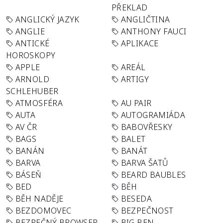
PŘEKLAD
ANGLICKÝ JAZYK
ANGLIČTINA
ANGLIE
ANTHONY FAUCI
ANTICKÉ
APLIKACE
HOROSKOPY
APPLE
AREÁL
ARNOLD
ARTIGY
SCHLEHUBER
ATMOSFÉRA
AU PAIR
AUTA
AUTOGRAMIÁDA
AV ČR
BABOVŘESKY
BAGS
BALET
BANÁN
BANÁT
BARVA
BARVA ŠATŮ
BÁSEŇ
BEARD BAUBLES
BED
BĚH
BĚH NADĚJE
BESEDA
BEZDOMOVEC
BEZPEČNOST
BEZPEČNÝ BROWSER
BIG BEN