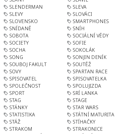
SLENDERMAN
SLEVA
SLEVY
SLOVÁCI
SLOVENSKO
SMARTPHONES
SNÍDANĚ
SNÍH
SOBOTA
SOCIÁLNÍ VĚDY
SOCIETY
SOFIE
SOCHA
SOKOLÁK
SONG
SONJIN DENÍK
SOUBOJ FAKULT
SOUTĚŽ
SOVY
SPARTAN RACE
SPISOVATEL
SPISOVATELKA
SPOLEČNOST
SPOLUJIZDA
SPORT
SRÍ LANKA
STAG
STAGE
STÁNKY
STAR WARS
STATISTIKA
STÁTNÍ MATURITA
STÁŽ
STÍHAČKY
STRAKOM
STRAKONICE