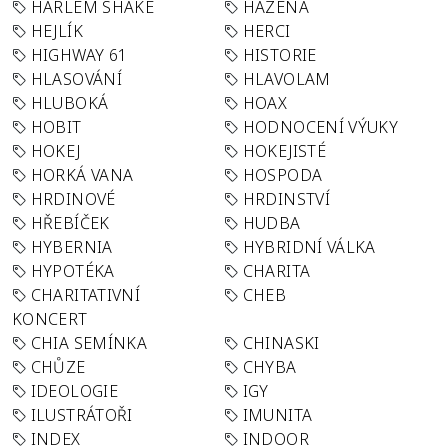
HARLEM SHAKE
HÁZENÁ
HEJLÍK
HERCI
HIGHWAY 61
HISTORIE
HLASOVÁNÍ
HLAVOLAM
HLUBOKÁ
HOAX
HOBIT
HODNOCENÍ VÝUKY
HOKEJ
HOKEJISTÉ
HORKÁ VANA
HOSPODA
HRDINOVÉ
HRDINSTVÍ
HŘEBÍČEK
HUDBA
HYBERNIA
HYBRIDNÍ VÁLKA
HYPOTÉKA
CHARITA
CHARITATIVNÍ
CHEB
KONCERT
CHIA SEMÍNKA
CHINASKI
CHŮZE
CHYBA
IDEOLOGIE
IGY
ILUSTRÁTOŘI
IMUNITA
INDEX
INDOOR