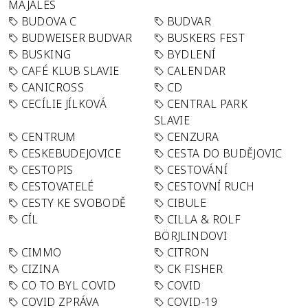
MAJÁLES
BUDOVA C
BUDVAR
BUDWEISER BUDVAR
BUSKERS FEST
BUSKING
BYDLENÍ
CAFÉ KLUB SLAVIE
CALENDAR
CANICROSS
CD
CECÍLIE JÍLKOVÁ
CENTRAL PARK
SLAVIE
CENTRUM
CENZURA
CESKEBUDEJOVICE
CESTA DO BUDĚJOVIC
CESTOPIS
CESTOVÁNÍ
CESTOVATELÉ
CESTOVNÍ RUCH
CESTY KE SVOBODĚ
CIBULE
CÍL
CILLA & ROLF
BÖRJLINDOVI
CIMMO
CITRON
CIZINA
CK FISHER
CO TO BYL COVID
COVID
COVID ZPRÁVA
COVID-19