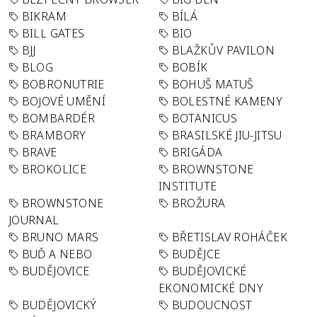
BIKRAM
BÍLÁ
BILL GATES
BIO
BJJ
BLAŽKŮV PAVILON
BLOG
BOBÍK
BOBRONUTRIE
BOHUŠ MATUŠ
BOJOVÉ UMĚNÍ
BOLESTNÉ KAMENY
BOMBARDÉR
BOTANICUS
BRAMBORY
BRASILSKÉ JIU-JITSU
BRAVE
BRIGÁDA
BROKOLICE
BROWNSTONE
INSTITUTE
BROWNSTONE
BROŽURA
JOURNAL
BRUNO MARS
BŘETISLAV ROHÁČEK
BUĎ A NEBO
BUDĚJCE
BUDĚJOVICE
BUDĚJOVICKÉ
EKONOMICKÉ DNY
BUDĚJOVICKÝ
BUDOUCNOST