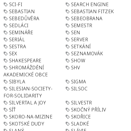
SCI-FI
SEARCH ENGINE
SEBASTIAN
SEBASTIAN FITZEK
SEBEDŮVĚRA
SEBEOBRANA
SEDLÁCI
SEMESTR
SEMINÁŘE
SEN
SERIÁL
SERVER
SESTRA
SETKÁNÍ
SEX
SEZNAMOVÁK
SHAKESPEARE
SHOW
SHROMÁŽDĚNÍ
SHV
AKADEMICKÉ OBCE
SIBYLA
SIGMA
SILESIAN-SOCIETY-
SILSOC
FOR-SOLIDARITY
SILVERTAL A JOY
SILVESTR
SÍŤ
SKOČNÝ PŘÍLIV
SKORO-NA-MIZINE
SKOŘICE
SKOTSKÉ DUDY
SLADKÉ
SLANÝ
SLÁVIE