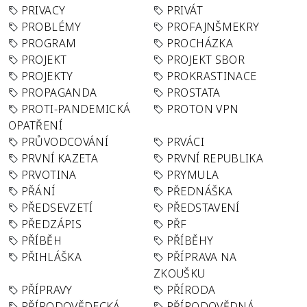
PRIVACY
PRIVÁT
PROBLÉMY
PROFAJNŠMEKRY
PROGRAM
PROCHÁZKA
PROJEKT
PROJEKT SBOR
PROJEKTY
PROKRASTINACE
PROPAGANDA
PROSTATA
PROTI-PANDEMICKÁ
PROTON VPN
OPATŘENÍ
PRŮVODCOVÁNÍ
PRVÁCI
PRVNÍ KAZETA
PRVNÍ REPUBLIKA
PRVOTINA
PRYMULA
PŘÁNÍ
PŘEDNÁŠKA
PŘEDSEVZETÍ
PŘEDSTAVENÍ
PŘEDZÁPIS
PŘF
PŘÍBĚH
PŘÍBĚHY
PŘIHLÁŠKA
PŘÍPRAVA NA
ZKOUŠKU
PŘÍPRAVY
PŘÍRODA
PŘÍRODOVĚDECKÁ
PŘÍRODOVĚDNÁ