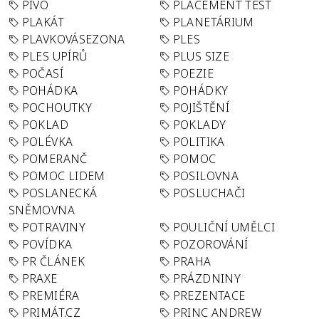
PIVO
PLACEMENT TEST
PLAKÁT
PLANETÁRIUM
PLAVKOVÁSEZONA
PLES
PLES UPÍRŮ
PLUS SIZE
POČASÍ
POEZIE
POHÁDKA
POHÁDKY
POCHOUTKY
POJIŠTĚNÍ
POKLAD
POKLADY
POLÉVKA
POLITIKA
POMERANČ
POMOC
POMOC LIDEM
POSILOVNA
POSLANECKÁ
POSLUCHAČI
SNĚMOVNA
POTRAVINY
POULIČNÍ UMĚLCI
POVÍDKA
POZOROVÁNÍ
PR ČLÁNEK
PRAHA
PRAXE
PRÁZDNINY
PREMIÉRA
PREZENTACE
PRIMÁT.CZ
PRINC ANDREW