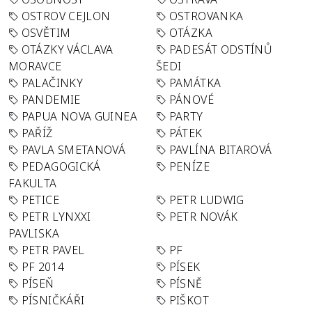
OSTROV CEJLON
OSTROVANKA
OSVĚTIM
OTÁZKA
OTÁZKY VÁCLAVA
PADESÁT ODSTÍNŮ
MORAVCE
ŠEDI
PALAČINKY
PAMÁTKA
PANDEMIE
PÁNOVÉ
PAPUA NOVA GUINEA
PARTY
PAŘÍŽ
PÁTEK
PAVLA SMETANOVÁ
PAVLÍNA BITAROVÁ
PEDAGOGICKÁ
PENÍZE
FAKULTA
PETICE
PETR LUDWIG
PETR LYNXXI
PETR NOVÁK
PAVLISKA
PETR PAVEL
PF
PF 2014
PÍSEK
PÍSEŇ
PÍSNĚ
PÍSNIČKÁŘI
PIŠKOT