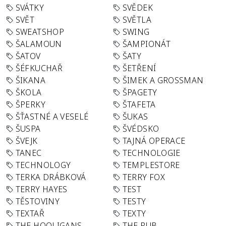
SVÁTKY
SVĚDEK
SVĚT
SVĚTLA
SWEATSHOP
SWING
ŠALAMOUN
ŠAMPIONÁT
ŠATOV
ŠATY
ŠÉFKUCHAŘ
ŠETŘENÍ
ŠIKANA
ŠIMEK A GROSSMAN
ŠKOLA
ŠPAGETY
ŠPERKY
ŠTAFETA
ŠŤASTNÉ A VESELÉ
ŠUKAS
ŠUSPA
ŠVÉDSKO
ŠVEJK
TAJNÁ OPERACE
TANEC
TECHNOLOGIE
TECHNOLOGY
TEMPLESTORE
TERKA DRÁBKOVÁ
TERRY FOX
TERRY HAYES
TEST
TĚSTOVINY
TESTY
TEXTAŘ
TEXTY
THE HOOLIGANS
THE PUB