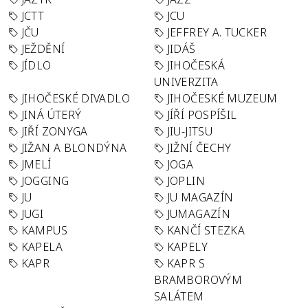
JCTT
JCU
JČU
JEFFREY A. TUCKER
JEŽDĚNÍ
JIDÁŠ
JÍDLO
JIHOČESKÁ
UNIVERZITA
JIHOČESKÉ DIVADLO
JIHOČESKÉ MUZEUM
JINÁ ÚTERÝ
JÍŘÍ POSPÍŠIL
JIŘÍ ZONYGA
JIU-JITSU
JIŽAN A BLONDÝNA
JIŽNÍ ČECHY
JMELÍ
JOGA
JOGGING
JOPLIN
JU
JU MAGAZÍN
JUGI
JUMAGAZÍN
KAMPUS
KANČÍ STEZKA
KAPELA
KAPELY
KAPR
KAPR S
BRAMBOROVÝM
SALÁTEM