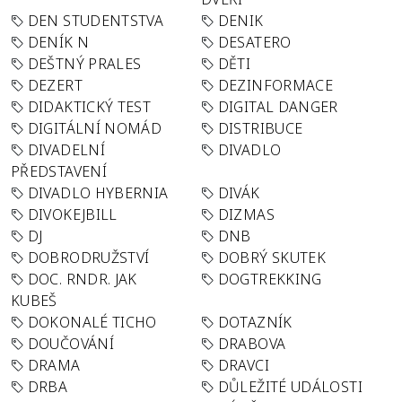
DEN STUDENTSTVA
DENIK
DENÍK N
DESATERO
DEŠTNÝ PRALES
DĚTI
DEZERT
DEZINFORMACE
DIDAKTICKÝ TEST
DIGITAL DANGER
DIGITÁLNÍ NOMÁD
DISTRIBUCE
DIVADELNÍ
DIVADLO
PŘEDSTAVENÍ
DIVADLO HYBERNIA
DIVÁK
DIVOKEJBILL
DIZMAS
DJ
DNB
DOBRODRUŽSTVÍ
DOBRÝ SKUTEK
DOC. RNDR. JAK
DOGTREKKING
KUBEŠ
DOKONALÉ TICHO
DOTAZNÍK
DOUČOVÁNÍ
DRABOVA
DRAMA
DRAVCI
DRBA
DŮLEŽITÉ UDÁLOSTI