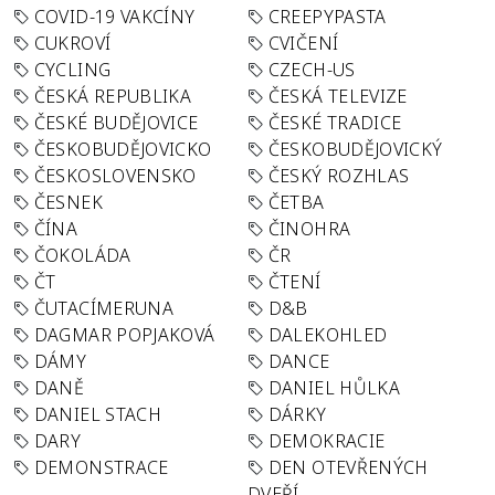
COVID-19 VAKCÍNY
CREEPYPASTA
CUKROVÍ
CVIČENÍ
CYCLING
CZECH-US
ČESKÁ REPUBLIKA
ČESKÁ TELEVIZE
ČESKÉ BUDĚJOVICE
ČESKÉ TRADICE
ČESKOBUDĚJOVICKO
ČESKOBUDĚJOVICKÝ
ČESKOSLOVENSKO
ČESKÝ ROZHLAS
ČESNEK
ČETBA
ČÍNA
ČINOHRA
ČOKOLÁDA
ČR
ČT
ČTENÍ
ČUTACÍMERUNA
D&B
DAGMAR POPJAKOVÁ
DALEKOHLED
DÁMY
DANCE
DANĚ
DANIEL HŮLKA
DANIEL STACH
DÁRKY
DARY
DEMOKRACIE
DEMONSTRACE
DEN OTEVŘENÝCH
DVEŘÍ