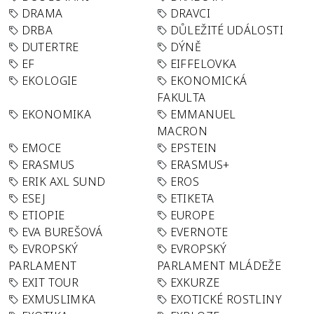
DRAMA
DRAVCI
DRBA
DŮLEŽITÉ UDÁLOSTI
DUTERTRE
DÝNĚ
EF
EIFFELOVKA
EKOLOGIE
EKONOMICKÁ
FAKULTA
EKONOMIKA
EMMANUEL
MACRON
EMOCE
EPSTEIN
ERASMUS
ERASMUS+
ERIK AXL SUND
EROS
ESEJ
ETIKETA
ETIOPIE
EUROPE
EVA BUREŠOVÁ
EVERNOTE
EVROPSKÝ
EVROPSKÝ
PARLAMENT
PARLAMENT MLÁDEŽE
EXIT TOUR
EXKURZE
EXMUSLIMKA
EXOTICKÉ ROSTLINY