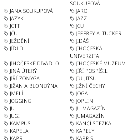
SOUKUPOVÁ
JANA SOUKUPOVÁ
JARO
JAZYK
JAZZ
JCTT
JCU
JČU
JEFFREY A. TUCKER
JEŽDĚNÍ
JIDÁŠ
JÍDLO
JIHOČESKÁ
UNIVERZITA
JIHOČESKÉ DIVADLO
JIHOČESKÉ MUZEUM
JINÁ ÚTERÝ
JÍŘÍ POSPÍŠIL
JIŘÍ ZONYGA
JIU-JITSU
JIŽAN A BLONDÝNA
JIŽNÍ ČECHY
JMELÍ
JOGA
JOGGING
JOPLIN
JU
JU MAGAZÍN
JUGI
JUMAGAZÍN
KAMPUS
KANČÍ STEZKA
KAPELA
KAPELY
KAPR
KAPR S