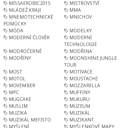
MISSAEROBIC2015
MISTROVSTVÍ
MLÁDEŽ KRAJI
MMA
MNEMOTECHNICKÉ
MNICHOV
POMŮCKY
MÓDA
MODELKY
MODERNÍ ČLOVĚK
MODERNÍ
TECHNOLOGIE
MODROČERNÉ
MODŘINA
MODŘINY
MOONSHINE JUNGLE
TOUR
MOST
MOTIVACE
MOTOL
MOUSTACHE
MOVEMBER
MOZZARELLA
MPC
MUFFINY
MUGCAKE
MUKURU
MUSLIM
MUZEUM
MUZIKA
MUZIKÁL
MUZIKÁL MEFISTO
MUZIKANT
MYŠLENÍ
MYŠLENKOVÉ MAPY