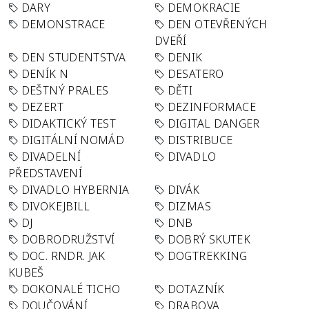
DARY
DEMOKRACIE
DEMONSTRACE
DEN OTEVŘENÝCH
DVEŘÍ
DEN STUDENTSTVA
DENIK
DENÍK N
DESATERO
DEŠTNÝ PRALES
DĚTI
DEZERT
DEZINFORMACE
DIDAKTICKÝ TEST
DIGITAL DANGER
DIGITÁLNÍ NOMÁD
DISTRIBUCE
DIVADELNÍ
DIVADLO
PŘEDSTAVENÍ
DIVADLO HYBERNIA
DIVÁK
DIVOKEJBILL
DIZMAS
DJ
DNB
DOBRODRUŽSTVÍ
DOBRÝ SKUTEK
DOC. RNDR. JAK
DOGTREKKING
KUBEŠ
DOKONALÉ TICHO
DOTAZNÍK
DOUČOVÁNÍ
DRABOVA