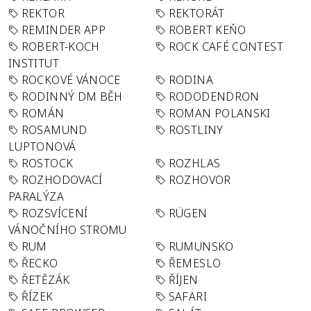
REKTOR
REKTORÁT
REMINDER APP
ROBERT KEŇO
ROBERT-KOCH
ROCK CAFÉ CONTEST
INSTITUT
ROCKOVÉ VÁNOCE
RODINA
RODINNÝ DM BĚH
RODODENDRON
ROMÁN
ROMAN POLANSKI
ROSAMUND
ROSTLINY
LUPTONOVÁ
ROSTOCK
ROZHLAS
ROZHODOVACÍ
ROZHOVOR
PARALÝZA
ROZSVÍCENÍ
RÜGEN
VÁNOČNÍHO STROMU
RUM
RUMUNSKO
ŘECKO
ŘEMESLO
ŘETĚZÁK
ŘÍJEN
ŘÍZEK
SAFARI