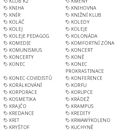
KLUB K2
KMENY
KNIHA
KNIHOVNA
KNÍR
KNIŽNÍ KLUB
KOLÁČ
KOLEDY
KOLEJ
KOLEJE
KOLEJE PEDAGOG
KOLONÁDA
KOMEDIE
KOMFORTNÍ ZÓNA
KOMUNISMUS
KONCERT
KONCERTY
KONĚ
KONEC
KONEC
PROKRASTINACE
KONEC-COVIDISTŮ
KONFERENCE
KORÁLKOVÁNÍ
KORFU
KORPORACE
KORUPCE
KOSMETIKA
KRÁDEŽ
KRAJČO
KRAMPUS
KREDANCE
KREDITY
KRIT
KRWAWÝKOLENO
KRYŠTOF
KUCHYNĚ