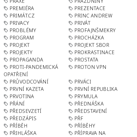
PRAXE
PRÁZDNINY
PREMIÉRA
PREZENTACE
PRIMÁT.CZ
PRINC ANDREW
PRIVACY
PRIVÁT
PROBLÉMY
PROFAJNŠMEKRY
PROGRAM
PROCHÁZKA
PROJEKT
PROJEKT SBOR
PROJEKTY
PROKRASTINACE
PROPAGANDA
PROSTATA
PROTI-PANDEMICKÁ
PROTON VPN
OPATŘENÍ
PRŮVODCOVÁNÍ
PRVÁCI
PRVNÍ KAZETA
PRVNÍ REPUBLIKA
PRVOTINA
PRYMULA
PŘÁNÍ
PŘEDNÁŠKA
PŘEDSEVZETÍ
PŘEDSTAVENÍ
PŘEDZÁPIS
PŘF
PŘÍBĚH
PŘÍBĚHY
PŘIHLÁŠKA
PŘÍPRAVA NA