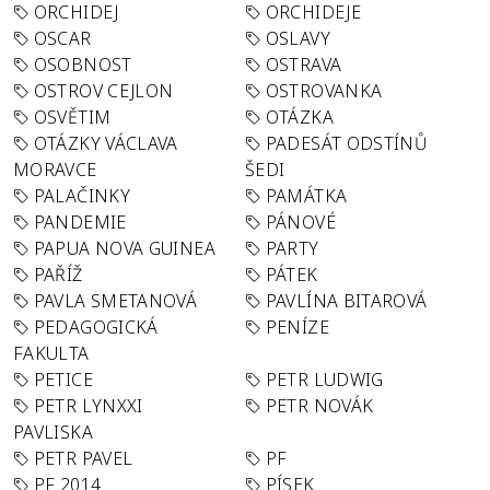
ORCHIDEJ
ORCHIDEJE
OSCAR
OSLAVY
OSOBNOST
OSTRAVA
OSTROV CEJLON
OSTROVANKA
OSVĚTIM
OTÁZKA
OTÁZKY VÁCLAVA
PADESÁT ODSTÍNŮ
MORAVCE
ŠEDI
PALAČINKY
PAMÁTKA
PANDEMIE
PÁNOVÉ
PAPUA NOVA GUINEA
PARTY
PAŘÍŽ
PÁTEK
PAVLA SMETANOVÁ
PAVLÍNA BITAROVÁ
PEDAGOGICKÁ
PENÍZE
FAKULTA
PETICE
PETR LUDWIG
PETR LYNXXI
PETR NOVÁK
PAVLISKA
PETR PAVEL
PF
PF 2014
PÍSEK