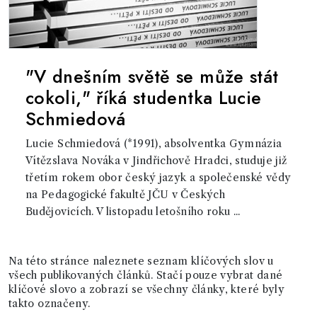
"V dnešním světě se může stát
cokoli," říká studentka Lucie
Schmiedová
Lucie Schmiedová (*1991), absolventka Gymnázia
Vítězslava Nováka v Jindřichově Hradci, studuje již
třetím rokem obor český jazyk a společenské vědy
na Pedagogické fakultě JČU v Českých
Budějovicích. V listopadu letošního roku ...
Na této stránce naleznete seznam klíčových slov u
všech publikovaných článků. Stačí pouze vybrat dané
klíčové slovo a zobrazí se všechny články, které byly
takto označeny.