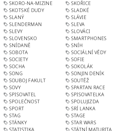
SKORO-NA-MIZINE
SKOŘICE
SKOTSKÉ DUDY
SLADKÉ
SLANÝ
SLÁVIE
SLENDERMAN
SLEVA
SLEVY
SLOVÁCI
SLOVENSKO
SMARTPHONES
SNÍDANĚ
SNÍH
SOBOTA
SOCIÁLNÍ VĚDY
SOCIETY
SOFIE
SOCHA
SOKOLÁK
SONG
SONJIN DENÍK
SOUBOJ FAKULT
SOUTĚŽ
SOVY
SPARTAN RACE
SPISOVATEL
SPISOVATELKA
SPOLEČNOST
SPOLUJIZDA
SPORT
SRÍ LANKA
STAG
STAGE
STÁNKY
STAR WARS
STATISTIKA
STÁTNÍ MATURITA