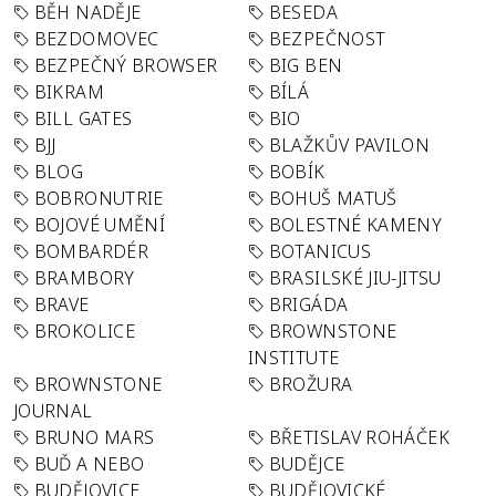
BĚH NADĚJE
BESEDA
BEZDOMOVEC
BEZPEČNOST
BEZPEČNÝ BROWSER
BIG BEN
BIKRAM
BÍLÁ
BILL GATES
BIO
BJJ
BLAŽKŮV PAVILON
BLOG
BOBÍK
BOBRONUTRIE
BOHUŠ MATUŠ
BOJOVÉ UMĚNÍ
BOLESTNÉ KAMENY
BOMBARDÉR
BOTANICUS
BRAMBORY
BRASILSKÉ JIU-JITSU
BRAVE
BRIGÁDA
BROKOLICE
BROWNSTONE
INSTITUTE
BROWNSTONE
BROŽURA
JOURNAL
BRUNO MARS
BŘETISLAV ROHÁČEK
BUĎ A NEBO
BUDĚJCE
BUDĚJOVICE
BUDĚJOVICKÉ