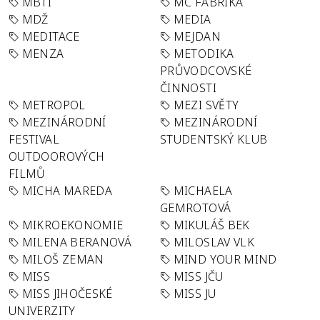
MBTI
MC FABRIKA
MDŽ
MEDIA
MEDITACE
MEJDAN
MENZA
METODIKA
PRŮVODCOVSKÉ
ČINNOSTI
METROPOL
MEZI SVĚTY
MEZINÁRODNÍ
MEZINÁRODNÍ
FESTIVAL
STUDENTSKÝ KLUB
OUTDOOROVÝCH
FILMŮ
MICHA MAREDA
MICHAELA
GEMROTOVÁ
MIKROEKONOMIE
MIKULÁŠ BEK
MILENA BERANOVÁ
MILOSLAV VLK
MILOŠ ZEMAN
MIND YOUR MIND
MISS
MISS JČU
MISS JIHOČESKÉ
MISS JU
UNIVERZITY