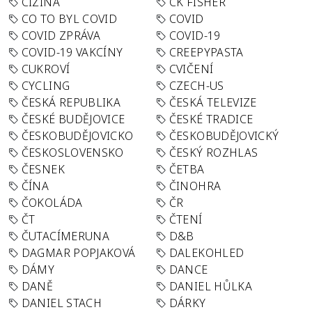
CIZINA
CK FISHER
CO TO BYL COVID
COVID
COVID ZPRÁVA
COVID-19
COVID-19 VAKCÍNY
CREEPYPASTA
CUKROVÍ
CVIČENÍ
CYCLING
CZECH-US
ČESKÁ REPUBLIKA
ČESKÁ TELEVIZE
ČESKÉ BUDĚJOVICE
ČESKÉ TRADICE
ČESKOBUDĚJOVICKO
ČESKOBUDĚJOVICKÝ
ČESKOSLOVENSKO
ČESKÝ ROZHLAS
ČESNEK
ČETBA
ČÍNA
ČINOHRA
ČOKOLÁDA
ČR
ČT
ČTENÍ
ČUTACÍMERUNA
D&B
DAGMAR POPJAKOVÁ
DALEKOHLED
DÁMY
DANCE
DANĚ
DANIEL HŮLKA
DANIEL STACH
DÁRKY