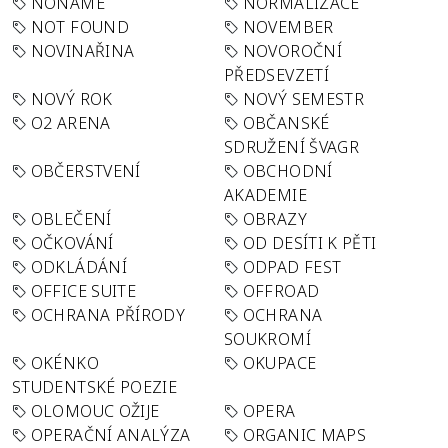
NONAME
NORMALIZACE
NOT FOUND
NOVEMBER
NOVINAŘINA
NOVOROČNÍ
PŘEDSEVZETÍ
NOVÝ ROK
NOVÝ SEMESTR
O2 ARENA
OBČANSKÉ
SDRUŽENÍ ŠVAGR
OBČERSTVENÍ
OBCHODNÍ
AKADEMIE
OBLEČENÍ
OBRAZY
OČKOVÁNÍ
OD DESÍTI K PĚTI
ODKLÁDÁNÍ
ODPAD FEST
OFFICE SUITE
OFFROAD
OCHRANA PŘÍRODY
OCHRANA
SOUKROMÍ
OKÉNKO
OKUPACE
STUDENTSKÉ POEZIE
OLOMOUC OŽIJE
OPERA
OPERAČNÍ ANALÝZA
ORGANIC MAPS