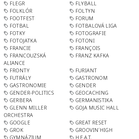
FLEGR
FLYBALL
FOLKLÓR
FOLTYN
FOOTFEST
FORUM
FOTBAL
FOTBALOVÁ LIGA
FOTKY
FOTOGRAFIE
FOTOJATKA
FOTONI
FRANCIE
FRANÇOIS
FRANCOUZSKÁ
FRANZ KAFKA
ALIANCE
FRONTY
FURIANT
FUTRÁLY
GASTRONOM
GASTRONOMIE
GENDER
GENDER-POLITICS
GEOCACHING
GERBERA
GERMANISTIKA
GLENN MILLER
GOJA MUSIC HALL
ORCHESTRA
GOOGLE
GREAT RESET
GROK
GROOVIN´HIGH
GYMNÁZIUM
H.E.A.T.