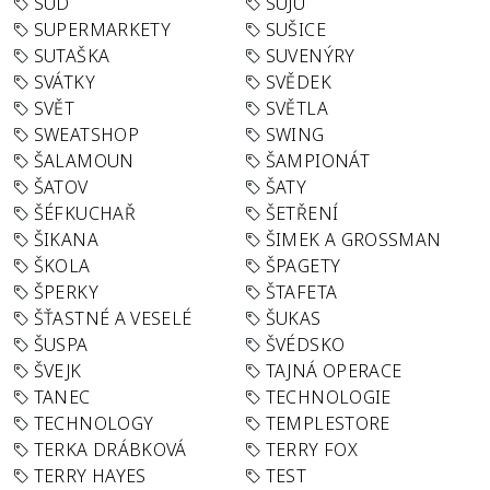
SUD
SUJU
SUPERMARKETY
SUŠICE
SUTAŠKA
SUVENÝRY
SVÁTKY
SVĚDEK
SVĚT
SVĚTLA
SWEATSHOP
SWING
ŠALAMOUN
ŠAMPIONÁT
ŠATOV
ŠATY
ŠÉFKUCHAŘ
ŠETŘENÍ
ŠIKANA
ŠIMEK A GROSSMAN
ŠKOLA
ŠPAGETY
ŠPERKY
ŠTAFETA
ŠŤASTNÉ A VESELÉ
ŠUKAS
ŠUSPA
ŠVÉDSKO
ŠVEJK
TAJNÁ OPERACE
TANEC
TECHNOLOGIE
TECHNOLOGY
TEMPLESTORE
TERKA DRÁBKOVÁ
TERRY FOX
TERRY HAYES
TEST