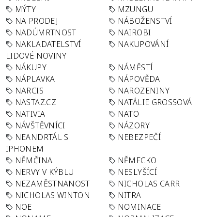
MÝTY
MZUNGU
NA PRODEJ
NÁBOŽENSTVÍ
NADÚMRTNOST
NAIROBI
NAKLADATELSTVÍ
NAKUPOVÁNÍ
LIDOVÉ NOVINY
NÁKUPY
NÁMĚSTÍ
NÁPLAVKA
NÁPOVĚDA
NARCIS
NAROZENINY
NASTAZ.CZ
NATÁLIE GROSSOVÁ
NATIVIA
NATO
NÁVŠTĚVNÍCI
NÁZORY
NEANDRTÁL S
NEBEZPEČÍ
IPHONEM
NĚMČINA
NĚMECKO
NERVY V KÝBLU
NESLYŠÍCÍ
NEZAMĚSTNANOST
NICHOLAS CARR
NICHOLAS WINTON
NITRA
NOE
NOMINACE