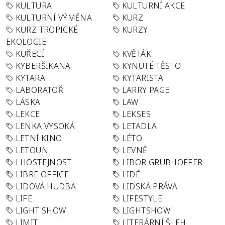
KULTURA
KULTURNÍ AKCE
KULTURNÍ VÝMĚNA
KURZ
KURZ TROPICKÉ
KURZY
EKOLOGIE
KUŘECÍ
KVĚTÁK
KYBERŠIKANA
KYNUTÉ TĚSTO
KYTARA
KYTARISTA
LABORATOŘ
LARRY PAGE
LÁSKA
LAW
LEKCE
LEKSES
LENKA VYSOKÁ
LETADLA
LETNÍ KINO
LÉTO
LETOUN
LEVNĚ
LHOSTEJNOST
LIBOR GRUBHOFFER
LIBRE OFFICE
LIDÉ
LIDOVÁ HUDBA
LIDSKÁ PRÁVA
LIFE
LIFESTYLE
LIGHT SHOW
LIGHTSHOW
LIMIT
LITERÁRNÍ ŠLEH