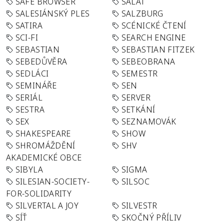
SAFE BROWSER
SALÁT
SALESIÁNSKÝ PLES
SALZBURG
SATIRA
SCÉNICKÉ ČTENÍ
SCI-FI
SEARCH ENGINE
SEBASTIAN
SEBASTIAN FITZEK
SEBEDŮVĚRA
SEBEOBRANA
SEDLÁCI
SEMESTR
SEMINÁŘE
SEN
SERIÁL
SERVER
SESTRA
SETKÁNÍ
SEX
SEZNAMOVÁK
SHAKESPEARE
SHOW
SHROMÁŽDĚNÍ
SHV
AKADEMICKÉ OBCE
SIBYLA
SIGMA
SILESIAN-SOCIETY-
SILSOC
FOR-SOLIDARITY
SILVERTAL A JOY
SILVESTR
SÍŤ
SKOČNÝ PŘÍLIV