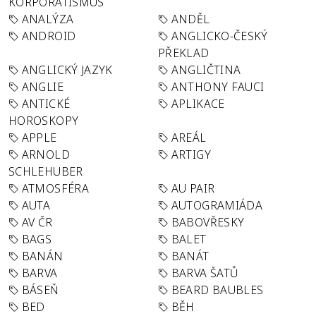
KORPORATISMUS
ANALÝZA
ANDĚL
ANDROID
ANGLICKO-ČESKÝ
PŘEKLAD
ANGLICKÝ JAZYK
ANGLIČTINA
ANGLIE
ANTHONY FAUCI
ANTICKÉ
APLIKACE
HOROSKOPY
APPLE
AREÁL
ARNOLD
ARTIGY
SCHLEHUBER
ATMOSFÉRA
AU PAIR
AUTA
AUTOGRAMIÁDA
AV ČR
BABOVŘESKY
BAGS
BALET
BANÁN
BANÁT
BARVA
BARVA ŠATŮ
BÁSEŇ
BEARD BAUBLES
BED
BĚH