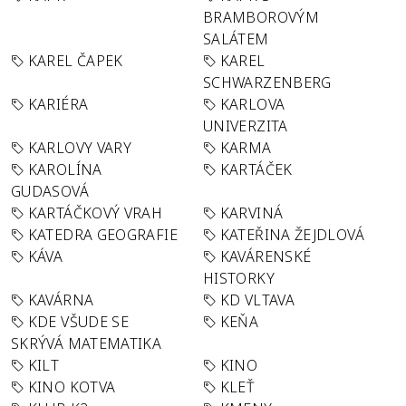
BRAMBOROVÝM
SALÁTEM
KAREL ČAPEK
KAREL
SCHWARZENBERG
KARIÉRA
KARLOVA
UNIVERZITA
KARLOVY VARY
KARMA
KAROLÍNA
KARTÁČEK
GUDASOVÁ
KARTÁČKOVÝ VRAH
KARVINÁ
KATEDRA GEOGRAFIE
KATEŘINA ŽEJDLOVÁ
KÁVA
KAVÁRENSKÉ
HISTORKY
KAVÁRNA
KD VLTAVA
KDE VŠUDE SE
KEŇA
SKRÝVÁ MATEMATIKA
KILT
KINO
KINO KOTVA
KLEŤ