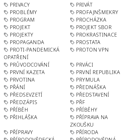
PRIVACY
PRIVÁT
PROBLÉMY
PROFAJNŠMEKRY
PROGRAM
PROCHÁZKA
PROJEKT
PROJEKT SBOR
PROJEKTY
PROKRASTINACE
PROPAGANDA
PROSTATA
PROTI-PANDEMICKÁ
PROTON VPN
OPATŘENÍ
PRŮVODCOVÁNÍ
PRVÁCI
PRVNÍ KAZETA
PRVNÍ REPUBLIKA
PRVOTINA
PRYMULA
PŘÁNÍ
PŘEDNÁŠKA
PŘEDSEVZETÍ
PŘEDSTAVENÍ
PŘEDZÁPIS
PŘF
PŘÍBĚH
PŘÍBĚHY
PŘIHLÁŠKA
PŘÍPRAVA NA
ZKOUŠKU
PŘÍPRAVY
PŘÍRODA
PŘÍRODOVĚDECKÁ
PŘÍRODOVĚDNÁ