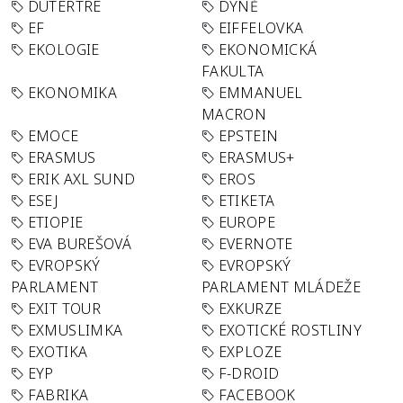
DUTERTRE
DÝNĚ
EF
EIFFELOVKA
EKOLOGIE
EKONOMICKÁ
FAKULTA
EKONOMIKA
EMMANUEL
MACRON
EMOCE
EPSTEIN
ERASMUS
ERASMUS+
ERIK AXL SUND
EROS
ESEJ
ETIKETA
ETIOPIE
EUROPE
EVA BUREŠOVÁ
EVERNOTE
EVROPSKÝ
EVROPSKÝ
PARLAMENT
PARLAMENT MLÁDEŽE
EXIT TOUR
EXKURZE
EXMUSLIMKA
EXOTICKÉ ROSTLINY
EXOTIKA
EXPLOZE
EYP
F-DROID
FABRIKA
FACEBOOK