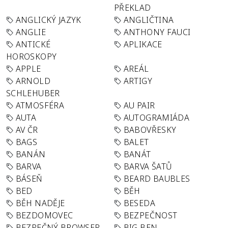
PŘEKLAD
ANGLICKÝ JAZYK
ANGLIČTINA
ANGLIE
ANTHONY FAUCI
ANTICKÉ
APLIKACE
HOROSKOPY
APPLE
AREÁL
ARNOLD
ARTIGY
SCHLEHUBER
ATMOSFÉRA
AU PAIR
AUTA
AUTOGRAMIÁDA
AV ČR
BABOVŘESKY
BAGS
BALET
BANÁN
BANÁT
BARVA
BARVA ŠATŮ
BÁSEŇ
BEARD BAUBLES
BED
BĚH
BĚH NADĚJE
BESEDA
BEZDOMOVEC
BEZPEČNOST
BEZPEČNÝ BROWSER
BIG BEN