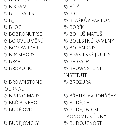
BIKRAM
BÍLÁ
BILL GATES
BIO
BJJ
BLAŽKŮV PAVILON
BLOG
BOBÍK
BOBRONUTRIE
BOHUŠ MATUŠ
BOJOVÉ UMĚNÍ
BOLESTNÉ KAMENY
BOMBARDÉR
BOTANICUS
BRAMBORY
BRASILSKÉ JIU-JITSU
BRAVE
BRIGÁDA
BROKOLICE
BROWNSTONE
INSTITUTE
BROWNSTONE
BROŽURA
JOURNAL
BRUNO MARS
BŘETISLAV ROHÁČEK
BUĎ A NEBO
BUDĚJCE
BUDĚJOVICE
BUDĚJOVICKÉ
EKONOMICKÉ DNY
BUDĚJOVICKÝ
BUDOUCNOST