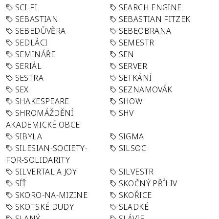
SCI-FI
SEARCH ENGINE
SEBASTIAN
SEBASTIAN FITZEK
SEBEDŮVĚRA
SEBEOBRANA
SEDLÁCI
SEMESTR
SEMINÁŘE
SEN
SERIÁL
SERVER
SESTRA
SETKÁNÍ
SEX
SEZNAMOVÁK
SHAKESPEARE
SHOW
SHROMÁŽDĚNÍ
SHV
AKADEMICKÉ OBCE
SIBYLA
SIGMA
SILESIAN-SOCIETY-
SILSOC
FOR-SOLIDARITY
SILVERTAL A JOY
SILVESTR
SÍŤ
SKOČNÝ PŘÍLIV
SKORO-NA-MIZINE
SKOŘICE
SKOTSKÉ DUDY
SLADKÉ
SLANÝ
SLÁVIE