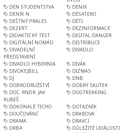
DEN STUDENTSTVA
DENIK
DENÍK N
DESATERO
DEŠTNÝ PRALES
DĚTI
DEZERT
DEZINFORMACE
DIDAKTICKÝ TEST
DIGITAL DANGER
DIGITÁLNÍ NOMÁD
DISTRIBUCE
DIVADELNÍ
DIVADLO
PŘEDSTAVENÍ
DIVADLO HYBERNIA
DIVÁK
DIVOKEJBILL
DIZMAS
DJ
DNB
DOBRODRUŽSTVÍ
DOBRÝ SKUTEK
DOC. RNDR. JAK
DOGTREKKING
KUBEŠ
DOKONALÉ TICHO
DOTAZNÍK
DOUČOVÁNÍ
DRABOVA
DRAMA
DRAVCI
DRBA
DŮLEŽITÉ UDÁLOSTI