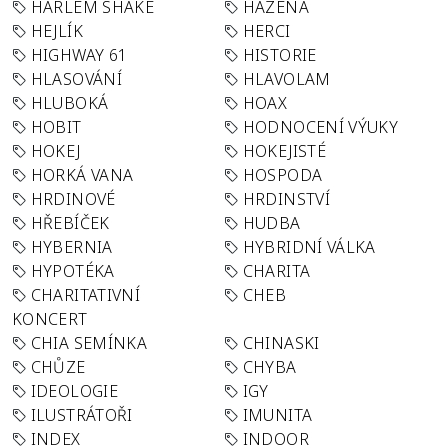
HARLEM SHAKE
HÁZENÁ
HEJLÍK
HERCI
HIGHWAY 61
HISTORIE
HLASOVÁNÍ
HLAVOLAM
HLUBOKÁ
HOAX
HOBIT
HODNOCENÍ VÝUKY
HOKEJ
HOKEJISTÉ
HORKÁ VANA
HOSPODA
HRDINOVÉ
HRDINSTVÍ
HŘEBÍČEK
HUDBA
HYBERNIA
HYBRIDNÍ VÁLKA
HYPOTÉKA
CHARITA
CHARITATIVNÍ
CHEB
KONCERT
CHIA SEMÍNKA
CHINASKI
CHŮZE
CHYBA
IDEOLOGIE
IGY
ILUSTRÁTOŘI
IMUNITA
INDEX
INDOOR