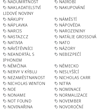
NADÚMRTNOST
NAIROBI
NAKLADATELSTVÍ
NAKUPOVÁNÍ
LIDOVÉ NOVINY
NÁKUPY
NÁMĚSTÍ
NÁPLAVKA
NÁPOVĚDA
NARCIS
NAROZENINY
NASTAZ.CZ
NATÁLIE GROSSOVÁ
NATIVIA
NATO
NÁVŠTĚVNÍCI
NÁZORY
NEANDRTÁL S
NEBEZPEČÍ
IPHONEM
NĚMČINA
NĚMECKO
NERVY V KÝBLU
NESLYŠÍCÍ
NEZAMĚSTNANOST
NICHOLAS CARR
NICHOLAS WINTON
NITRA
NOE
NOMINACE
NONAME
NORMALIZACE
NOT FOUND
NOVEMBER
NOVINAŘINA
NOVOROČNÍ