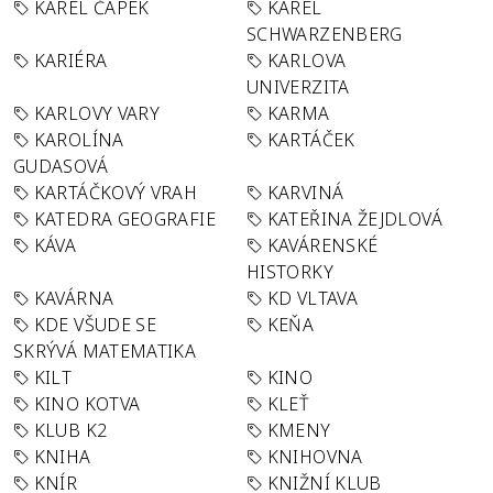
KAREL ČAPEK
KAREL
SCHWARZENBERG
KARIÉRA
KARLOVA
UNIVERZITA
KARLOVY VARY
KARMA
KAROLÍNA
KARTÁČEK
GUDASOVÁ
KARTÁČKOVÝ VRAH
KARVINÁ
KATEDRA GEOGRAFIE
KATEŘINA ŽEJDLOVÁ
KÁVA
KAVÁRENSKÉ
HISTORKY
KAVÁRNA
KD VLTAVA
KDE VŠUDE SE
KEŇA
SKRÝVÁ MATEMATIKA
KILT
KINO
KINO KOTVA
KLEŤ
KLUB K2
KMENY
KNIHA
KNIHOVNA
KNÍR
KNIŽNÍ KLUB