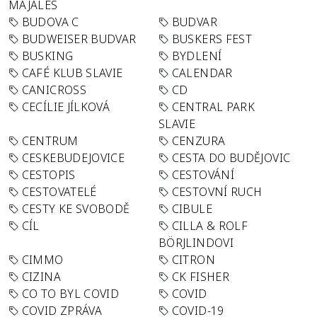
MAJÁLES
BUDOVA C
BUDVAR
BUDWEISER BUDVAR
BUSKERS FEST
BUSKING
BYDLENÍ
CAFÉ KLUB SLAVIE
CALENDAR
CANICROSS
CD
CECÍLIE JÍLKOVÁ
CENTRAL PARK
SLAVIE
CENTRUM
CENZURA
CESKEBUDEJOVICE
CESTA DO BUDĚJOVIC
CESTOPIS
CESTOVÁNÍ
CESTOVATELÉ
CESTOVNÍ RUCH
CESTY KE SVOBODĚ
CIBULE
CÍL
CILLA & ROLF
BÖRJLINDOVI
CIMMO
CITRON
CIZINA
CK FISHER
CO TO BYL COVID
COVID
COVID ZPRÁVA
COVID-19