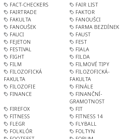
FACT-CHECKERS
FAIR LIST
FAIRTRADE
FAKTOR
FAKULTA
FANOUŠCI
FANOUŠEK
FARMA BEZDÍNEK
FAUCI
FAUST
FEJETON
FEST
FESTIVAL
FIALA
FIGHT
FILDA
FILM
FILMOVÉ TIPY
FILOZOFICKÁ
FILOZOFICKÁ-
FAKULTA
FAKULTA
FILOZOFIE
FINÁLE
FINANCE
FINANČNÍ-
GRAMOTNOST
FIREFOX
FIT
FITNESS
FITNESS 14
FLEGR
FLYBALL
FOLKLÓR
FOLTYN
FOOTFEST
FORUM