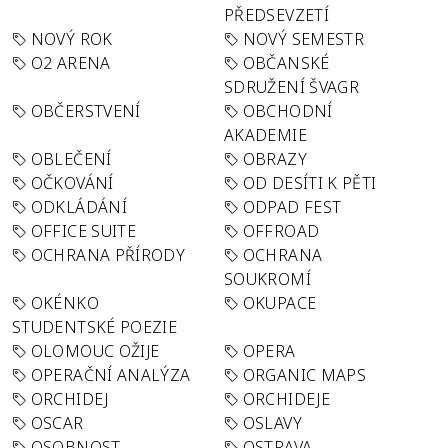
PŘEDSEVZETÍ
NOVÝ ROK
NOVÝ SEMESTR
O2 ARENA
OBČANSKÉ
SDRUŽENÍ ŠVAGR
OBČERSTVENÍ
OBCHODNÍ
AKADEMIE
OBLEČENÍ
OBRAZY
OČKOVÁNÍ
OD DESÍTI K PĚTI
ODKLÁDÁNÍ
ODPAD FEST
OFFICE SUITE
OFFROAD
OCHRANA PŘÍRODY
OCHRANA
SOUKROMÍ
OKÉNKO
OKUPACE
STUDENTSKÉ POEZIE
OLOMOUC OŽIJE
OPERA
OPERAČNÍ ANALÝZA
ORGANIC MAPS
ORCHIDEJ
ORCHIDEJE
OSCAR
OSLAVY
OSOBNOST
OSTRAVA