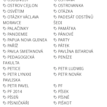
OSTROV CEJLON
OSTROVANKA
OSVĚTIM
OTÁZKA
OTÁZKY VÁCLAVA
PADESÁT ODSTÍNŮ
MORAVCE
ŠEDI
PALAČINKY
PAMÁTKA
PANDEMIE
PÁNOVÉ
PAPUA NOVA GUINEA
PARTY
PAŘÍŽ
PÁTEK
PAVLA SMETANOVÁ
PAVLÍNA BITAROVÁ
PEDAGOGICKÁ
PENÍZE
FAKULTA
PETICE
PETR LUDWIG
PETR LYNXXI
PETR NOVÁK
PAVLISKA
PETR PAVEL
PF
PF 2014
PÍSEK
PÍSEŇ
PÍSNĚ
PÍSNIČKÁŘI
PIŠKOT