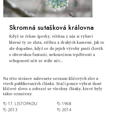
Skromná sutašková královna
Když se řekne šperky, většina z nás si vybaví
hlavně ty ze zlata, stříbra a drahých kamenů. Jak to
ale dopadne, když se do jejich výroby pustí člověk
s obrovskou fantazií, nekonečnou trpělivostí a
schopností učit se stále něc...
Na této stránce naleznete seznam klíčových slov u
všech publikovaných článků. Stačí pouze vybrat dané
klíčové slovo a zobrazí se všechny články, které byly
takto označeny.
17. LISTOPADU
1968
2013
2014