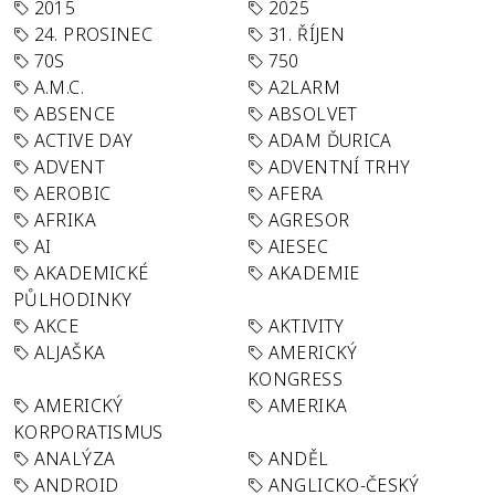
2015
2025
24. PROSINEC
31. ŘÍJEN
70S
750
A.M.C.
A2LARM
ABSENCE
ABSOLVET
ACTIVE DAY
ADAM ĎURICA
ADVENT
ADVENTNÍ TRHY
AEROBIC
AFERA
AFRIKA
AGRESOR
AI
AIESEC
AKADEMICKÉ
AKADEMIE
PŮLHODINKY
AKCE
AKTIVITY
ALJAŠKA
AMERICKÝ
KONGRESS
AMERICKÝ
AMERIKA
KORPORATISMUS
ANALÝZA
ANDĚL
ANDROID
ANGLICKO-ČESKÝ