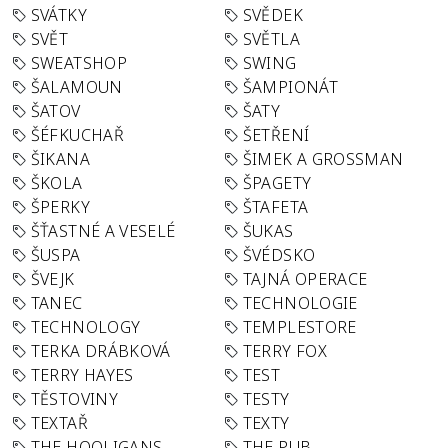
SVÁTKY
SVĚDEK
SVĚT
SVĚTLA
SWEATSHOP
SWING
ŠALAMOUN
ŠAMPIONÁT
ŠATOV
ŠATY
ŠÉFKUCHAŘ
ŠETŘENÍ
ŠIKANA
ŠIMEK A GROSSMAN
ŠKOLA
ŠPAGETY
ŠPERKY
ŠTAFETA
ŠŤASTNÉ A VESELÉ
ŠUKAS
ŠUSPA
ŠVÉDSKO
ŠVEJK
TAJNÁ OPERACE
TANEC
TECHNOLOGIE
TECHNOLOGY
TEMPLESTORE
TERKA DRÁBKOVÁ
TERRY FOX
TERRY HAYES
TEST
TĚSTOVINY
TESTY
TEXTAŘ
TEXTY
THE HOOLIGANS
THE PUB