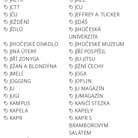
JCTT
JCU
JČU
JEFFREY A. TUCKER
JEŽDĚNÍ
JIDÁŠ
JÍDLO
JIHOČESKÁ
UNIVERZITA
JIHOČESKÉ DIVADLO
JIHOČESKÉ MUZEUM
JINÁ ÚTERÝ
JÍŘÍ POSPÍŠIL
JIŘÍ ZONYGA
JIU-JITSU
JIŽAN A BLONDÝNA
JIŽNÍ ČECHY
JMELÍ
JOGA
JOGGING
JOPLIN
JU
JU MAGAZÍN
JUGI
JUMAGAZÍN
KAMPUS
KANČÍ STEZKA
KAPELA
KAPELY
KAPR
KAPR S
BRAMBOROVÝM
SALÁTEM