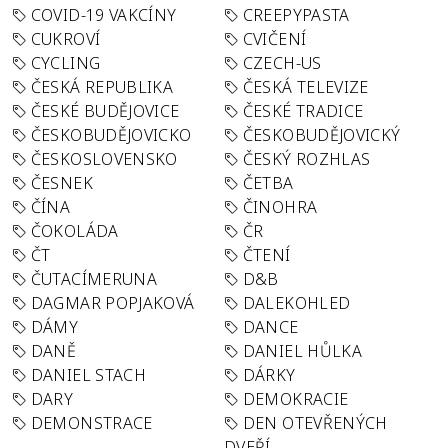
COVID-19 VAKCÍNY
CREEPYPASTA
CUKROVÍ
CVIČENÍ
CYCLING
CZECH-US
ČESKÁ REPUBLIKA
ČESKÁ TELEVIZE
ČESKÉ BUDĚJOVICE
ČESKÉ TRADICE
ČESKOBUDĚJOVICKO
ČESKOBUDĚJOVICKÝ
ČESKOSLOVENSKO
ČESKÝ ROZHLAS
ČESNEK
ČETBA
ČÍNA
ČINOHRA
ČOKOLÁDA
ČR
ČT
ČTENÍ
ČUTACÍMERUNA
D&B
DAGMAR POPJAKOVÁ
DALEKOHLED
DÁMY
DANCE
DANĚ
DANIEL HŮLKA
DANIEL STACH
DÁRKY
DARY
DEMOKRACIE
DEMONSTRACE
DEN OTEVŘENÝCH
DVEŘÍ