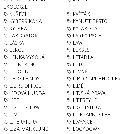
EKOLOGIE
KUŘECÍ
KVĚTÁK
KYBERŠIKANA
KYNUTÉ TĚSTO
KYTARA
KYTARISTA
LABORATOŘ
LARRY PAGE
LÁSKA
LAW
LEKCE
LEKSES
LENKA VYSOKÁ
LETADLA
LETNÍ KINO
LÉTO
LETOUN
LEVNĚ
LHOSTEJNOST
LIBOR GRUBHOFFER
LIBRE OFFICE
LIDÉ
LIDOVÁ HUDBA
LIDSKÁ PRÁVA
LIFE
LIFESTYLE
LIGHT SHOW
LIGHTSHOW
LIMIT
LITERÁRNÍ ŠLEH
LITERATURA
LÍVANCE
LIZA MARKLUND
LOCKDOWN