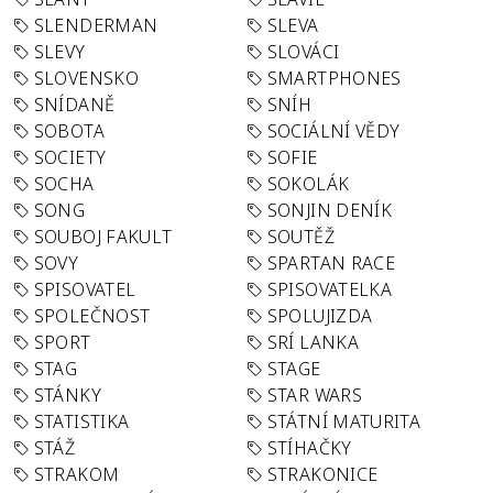
SLENDERMAN
SLEVA
SLEVY
SLOVÁCI
SLOVENSKO
SMARTPHONES
SNÍDANĚ
SNÍH
SOBOTA
SOCIÁLNÍ VĚDY
SOCIETY
SOFIE
SOCHA
SOKOLÁK
SONG
SONJIN DENÍK
SOUBOJ FAKULT
SOUTĚŽ
SOVY
SPARTAN RACE
SPISOVATEL
SPISOVATELKA
SPOLEČNOST
SPOLUJIZDA
SPORT
SRÍ LANKA
STAG
STAGE
STÁNKY
STAR WARS
STATISTIKA
STÁTNÍ MATURITA
STÁŽ
STÍHAČKY
STRAKOM
STRAKONICE