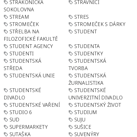
STRAKONICKÁ
STRÁVNÍCI
SOKOLOVNA
STREAM
STRES
STROMEČEK
STROMEČEK S DÁRKY
STŘELBA NA
STUDENT
FILOZOFICKÉ FAKULTĚ
STUDENT AGENCY
STUDENTA
STUDENTI
STUDENTKY
STUDENTSKÁ
STUDENTSKÁ
STŘEDA
TVORBA
STUDENTSKÁ UNIE
STUDENTSKÁ
ŽURNALISTIKA
STUDENTSKÉ
STUDENTSKÉ
DIVADLO
UNIVERZITNÍ DIVADLO
STUDENTSKÉ VAŘENÍ
STUDENTSKÝ ŽIVOT
STUDIO 6
STUDIUM
SUD
SUJU
SUPERMARKETY
SUŠICE
SUTAŠKA
SUVENÝRY