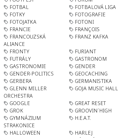
FOTBAL
FOTBALOVÁ LIGA
FOTKY
FOTOGRAFIE
FOTOJATKA
FOTONI
FRANCIE
FRANÇOIS
FRANCOUZSKÁ
FRANZ KAFKA
ALIANCE
FRONTY
FURIANT
FUTRÁLY
GASTRONOM
GASTRONOMIE
GENDER
GENDER-POLITICS
GEOCACHING
GERBERA
GERMANISTIKA
GLENN MILLER
GOJA MUSIC HALL
ORCHESTRA
GOOGLE
GREAT RESET
GROK
GROOVIN´HIGH
GYMNÁZIUM
H.E.A.T.
STRAKONICE
HALLOWEEN
HARLEJ