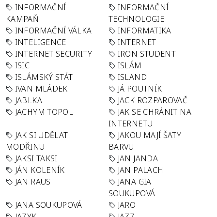
INFORMAČNÍ
INFORMAČNÍ
KAMPAŇ
TECHNOLOGIE
INFORMAČNÍ VÁLKA
INFORMATIKA
INTELIGENCE
INTERNET
INTERNET SECURITY
IRON STUDENT
ISIC
ISLÁM
ISLÁMSKÝ STÁT
ISLAND
IVAN MLÁDEK
JÁ POUTNÍK
JABLKA
JACK ROZPAROVAČ
JACHYM TOPOL
JAK SE CHRÁNIT NA
INTERNETU
JAK SI UDĚLAT
JAKOU MAJÍ ŠATY
MODŘINU
BARVU
JAKSI TAKSI
JAN JANDA
JÁN KOLENÍK
JAN PALACH
JAN RAUS
JANA GIA
SOUKUPOVÁ
JANA SOUKUPOVÁ
JARO
JAZYK
JAZZ