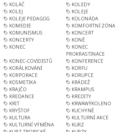
KOLÁČ
KOLEDY
KOLEJ
KOLEJE
KOLEJE PEDAGOG
KOLONÁDA
KOMEDIE
KOMFORTNÍ ZÓNA
KOMUNISMUS
KONCERT
KONCERTY
KONĚ
KONEC
KONEC
PROKRASTINACE
KONEC-COVIDISTŮ
KONFERENCE
KORÁLKOVÁNÍ
KORFU
KORPORACE
KORUPCE
KOSMETIKA
KRÁDEŽ
KRAJČO
KRAMPUS
KREDANCE
KREDITY
KRIT
KRWAWÝKOLENO
KRYŠTOF
KUCHYNĚ
KULTURA
KULTURNÍ AKCE
KULTURNÍ VÝMĚNA
KURZ
KURZ TROPICKÉ
KURZY