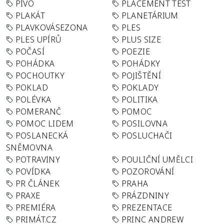
PIVO
PLACEMENT TEST
PLAKÁT
PLANETÁRIUM
PLAVKOVÁSEZONA
PLES
PLES UPÍRŮ
PLUS SIZE
POČASÍ
POEZIE
POHÁDKA
POHÁDKY
POCHOUTKY
POJIŠTĚNÍ
POKLAD
POKLADY
POLÉVKA
POLITIKA
POMERANČ
POMOC
POMOC LIDEM
POSILOVNA
POSLANECKÁ
POSLUCHAČI
SNĚMOVNA
POTRAVINY
POULIČNÍ UMĚLCI
POVÍDKA
POZOROVÁNÍ
PR ČLÁNEK
PRAHA
PRAXE
PRÁZDNINY
PREMIÉRA
PREZENTACE
PRIMÁT.CZ
PRINC ANDREW