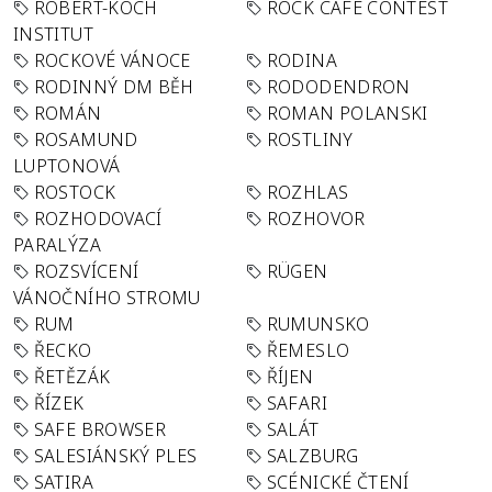
ROBERT-KOCH
ROCK CAFÉ CONTEST
INSTITUT
ROCKOVÉ VÁNOCE
RODINA
RODINNÝ DM BĚH
RODODENDRON
ROMÁN
ROMAN POLANSKI
ROSAMUND
ROSTLINY
LUPTONOVÁ
ROSTOCK
ROZHLAS
ROZHODOVACÍ
ROZHOVOR
PARALÝZA
ROZSVÍCENÍ
RÜGEN
VÁNOČNÍHO STROMU
RUM
RUMUNSKO
ŘECKO
ŘEMESLO
ŘETĚZÁK
ŘÍJEN
ŘÍZEK
SAFARI
SAFE BROWSER
SALÁT
SALESIÁNSKÝ PLES
SALZBURG
SATIRA
SCÉNICKÉ ČTENÍ