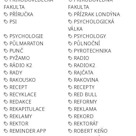
FAKULTA
FAKULTA
PŘÍRUČKA
PŘÍZRAK LONDÝNA
PSI
PSYCHOLOGICKÁ
VÁLKA
PSYCHOLOGIE
PSYCHOLOGY
PŮLMARATON
PŮLNOČNÍ
PUNČ
PYROTECHNIKA
PYŽAMO
RADIO
RÁDIO K2
RADIOK2
RADY
RAJČATA
RAKOUSKO
RAKOVINA
RECEPT
RECEPTY
RECYKLACE
RED BULL
REDAKCE
REFORMY
REKAPITULACE
REKLAMA
REKLAMY
REKORD
REKTOR
REKTORÁT
REMINDER APP
ROBERT KEŇO