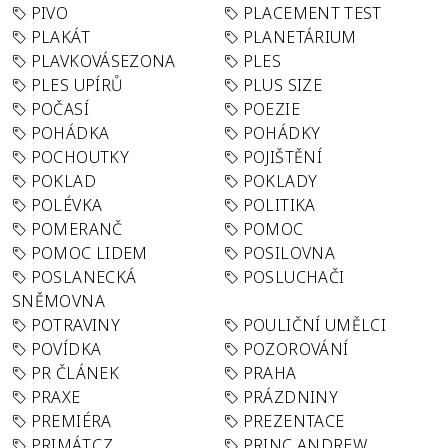
PIVO
PLACEMENT TEST
PLAKÁT
PLANETÁRIUM
PLAVKOVÁSEZONA
PLES
PLES UPÍRŮ
PLUS SIZE
POČASÍ
POEZIE
POHÁDKA
POHÁDKY
POCHOUTKY
POJIŠTĚNÍ
POKLAD
POKLADY
POLÉVKA
POLITIKA
POMERANČ
POMOC
POMOC LIDEM
POSILOVNA
POSLANECKÁ
POSLUCHAČI
SNĚMOVNA
POTRAVINY
POULIČNÍ UMĚLCI
POVÍDKA
POZOROVÁNÍ
PR ČLÁNEK
PRAHA
PRAXE
PRÁZDNINY
PREMIÉRA
PREZENTACE
PRIMÁT.CZ
PRINC ANDREW