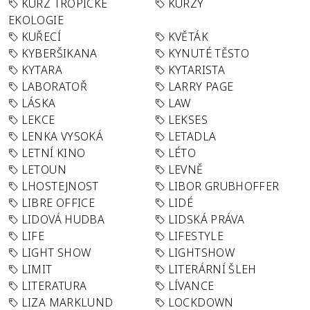
KURZ TROPICKÉ
KURZY
EKOLOGIE
KUŘECÍ
KVĚTÁK
KYBERŠIKANA
KYNUTÉ TĚSTO
KYTARA
KYTARISTA
LABORATOŘ
LARRY PAGE
LÁSKA
LAW
LEKCE
LEKSES
LENKA VYSOKÁ
LETADLA
LETNÍ KINO
LÉTO
LETOUN
LEVNĚ
LHOSTEJNOST
LIBOR GRUBHOFFER
LIBRE OFFICE
LIDÉ
LIDOVÁ HUDBA
LIDSKÁ PRÁVA
LIFE
LIFESTYLE
LIGHT SHOW
LIGHTSHOW
LIMIT
LITERÁRNÍ ŠLEH
LITERATURA
LÍVANCE
LIZA MARKLUND
LOCKDOWN