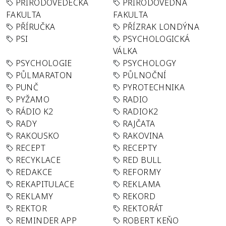
PŘÍRODOVĚDECKÁ
PŘÍRODOVĚDNÁ
FAKULTA
FAKULTA
PŘÍRUČKA
PŘÍZRAK LONDÝNA
PSI
PSYCHOLOGICKÁ
VÁLKA
PSYCHOLOGIE
PSYCHOLOGY
PŮLMARATON
PŮLNOČNÍ
PUNČ
PYROTECHNIKA
PYŽAMO
RADIO
RÁDIO K2
RADIOK2
RADY
RAJČATA
RAKOUSKO
RAKOVINA
RECEPT
RECEPTY
RECYKLACE
RED BULL
REDAKCE
REFORMY
REKAPITULACE
REKLAMA
REKLAMY
REKORD
REKTOR
REKTORÁT
REMINDER APP
ROBERT KEŇO