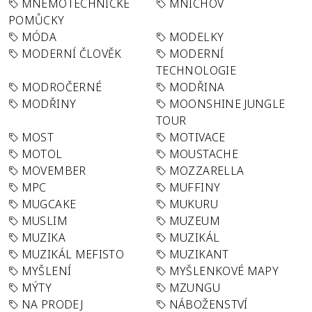
MNEMOTECHNICKÉ
MNICHOV
POMŮCKY
MÓDA
MODELKY
MODERNÍ ČLOVĚK
MODERNÍ
TECHNOLOGIE
MODROČERNÉ
MODŘINA
MODŘINY
MOONSHINE JUNGLE
TOUR
MOST
MOTIVACE
MOTOL
MOUSTACHE
MOVEMBER
MOZZARELLA
MPC
MUFFINY
MUGCAKE
MUKURU
MUSLIM
MUZEUM
MUZIKA
MUZIKÁL
MUZIKÁL MEFISTO
MUZIKANT
MYŠLENÍ
MYŠLENKOVÉ MAPY
MÝTY
MZUNGU
NA PRODEJ
NÁBOŽENSTVÍ