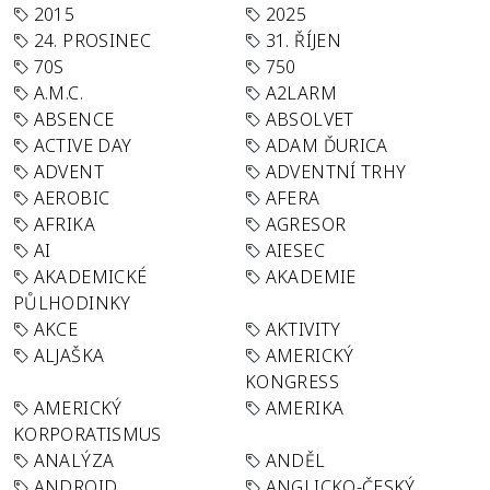
2015
2025
24. PROSINEC
31. ŘÍJEN
70S
750
A.M.C.
A2LARM
ABSENCE
ABSOLVET
ACTIVE DAY
ADAM ĎURICA
ADVENT
ADVENTNÍ TRHY
AEROBIC
AFERA
AFRIKA
AGRESOR
AI
AIESEC
AKADEMICKÉ
AKADEMIE
PŮLHODINKY
AKCE
AKTIVITY
ALJAŠKA
AMERICKÝ
KONGRESS
AMERICKÝ
AMERIKA
KORPORATISMUS
ANALÝZA
ANDĚL
ANDROID
ANGLICKO-ČESKÝ