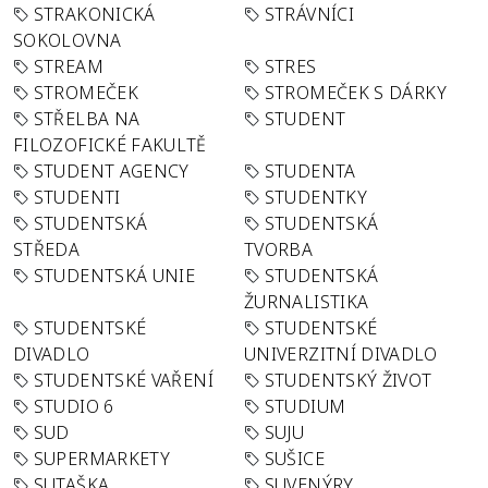
STRAKONICKÁ
STRÁVNÍCI
SOKOLOVNA
STREAM
STRES
STROMEČEK
STROMEČEK S DÁRKY
STŘELBA NA
STUDENT
FILOZOFICKÉ FAKULTĚ
STUDENT AGENCY
STUDENTA
STUDENTI
STUDENTKY
STUDENTSKÁ
STUDENTSKÁ
STŘEDA
TVORBA
STUDENTSKÁ UNIE
STUDENTSKÁ
ŽURNALISTIKA
STUDENTSKÉ
STUDENTSKÉ
DIVADLO
UNIVERZITNÍ DIVADLO
STUDENTSKÉ VAŘENÍ
STUDENTSKÝ ŽIVOT
STUDIO 6
STUDIUM
SUD
SUJU
SUPERMARKETY
SUŠICE
SUTAŠKA
SUVENÝRY