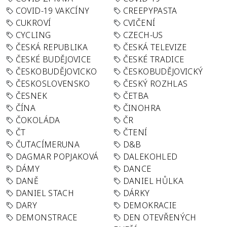
COVID-19 VAKCÍNY
CREEPYPASTA
CUKROVÍ
CVIČENÍ
CYCLING
CZECH-US
ČESKÁ REPUBLIKA
ČESKÁ TELEVIZE
ČESKÉ BUDĚJOVICE
ČESKÉ TRADICE
ČESKOBUDĚJOVICKO
ČESKOBUDĚJOVICKÝ
ČESKOSLOVENSKO
ČESKÝ ROZHLAS
ČESNEK
ČETBA
ČÍNA
ČINOHRA
ČOKOLÁDA
ČR
ČT
ČTENÍ
ČUTACÍMERUNA
D&B
DAGMAR POPJAKOVÁ
DALEKOHLED
DÁMY
DANCE
DANĚ
DANIEL HŮLKA
DANIEL STACH
DÁRKY
DARY
DEMOKRACIE
DEMONSTRACE
DEN OTEVŘENÝCH