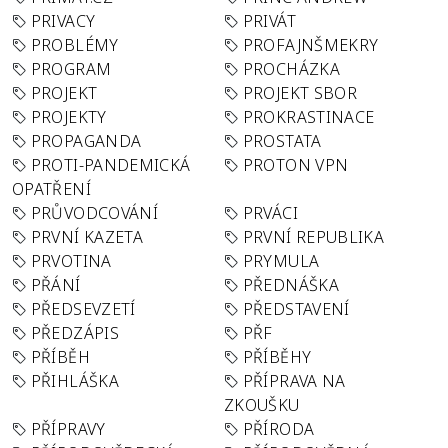
PRIVACY
PRIVÁT
PROBLÉMY
PROFAJNŠMEKRY
PROGRAM
PROCHÁZKA
PROJEKT
PROJEKT SBOR
PROJEKTY
PROKRASTINACE
PROPAGANDA
PROSTATA
PROTI-PANDEMICKÁ
PROTON VPN
OPATŘENÍ
PRŮVODCOVÁNÍ
PRVÁCI
PRVNÍ KAZETA
PRVNÍ REPUBLIKA
PRVOTINA
PRYMULA
PŘÁNÍ
PŘEDNÁŠKA
PŘEDSEVZETÍ
PŘEDSTAVENÍ
PŘEDZÁPIS
PŘF
PŘÍBĚH
PŘÍBĚHY
PŘIHLÁŠKA
PŘÍPRAVA NA
ZKOUŠKU
PŘÍPRAVY
PŘÍRODA