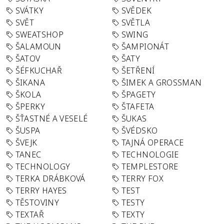
SVÁTKY
SVĚDEK
SVĚT
SVĚTLA
SWEATSHOP
SWING
ŠALAMOUN
ŠAMPIONÁT
ŠATOV
ŠATY
ŠÉFKUCHAŘ
ŠETŘENÍ
ŠIKANA
ŠIMEK A GROSSMAN
ŠKOLA
ŠPAGETY
ŠPERKY
ŠTAFETA
ŠŤASTNÉ A VESELÉ
ŠUKAS
ŠUSPA
ŠVÉDSKO
ŠVEJK
TAJNÁ OPERACE
TANEC
TECHNOLOGIE
TECHNOLOGY
TEMPLESTORE
TERKA DRÁBKOVÁ
TERRY FOX
TERRY HAYES
TEST
TĚSTOVINY
TESTY
TEXTAŘ
TEXTY