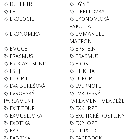
DUTERTRE
DÝNĚ
EF
EIFFELOVKA
EKOLOGIE
EKONOMICKÁ
FAKULTA
EKONOMIKA
EMMANUEL
MACRON
EMOCE
EPSTEIN
ERASMUS
ERASMUS+
ERIK AXL SUND
EROS
ESEJ
ETIKETA
ETIOPIE
EUROPE
EVA BUREŠOVÁ
EVERNOTE
EVROPSKÝ
EVROPSKÝ
PARLAMENT
PARLAMENT MLÁDEŽE
EXIT TOUR
EXKURZE
EXMUSLIMKA
EXOTICKÉ ROSTLINY
EXOTIKA
EXPLOZE
EYP
F-DROID
FABRIKA
FACEBOOK