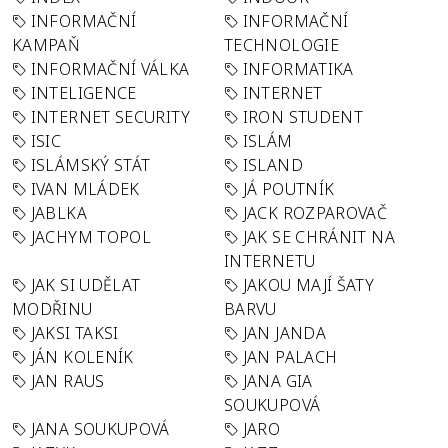
INFORMAČNÍ
INFORMAČNÍ
KAMPAŇ
TECHNOLOGIE
INFORMAČNÍ VÁLKA
INFORMATIKA
INTELIGENCE
INTERNET
INTERNET SECURITY
IRON STUDENT
ISIC
ISLÁM
ISLÁMSKÝ STÁT
ISLAND
IVAN MLÁDEK
JÁ POUTNÍK
JABLKA
JACK ROZPAROVAČ
JACHYM TOPOL
JAK SE CHRÁNIT NA
INTERNETU
JAK SI UDĚLAT
JAKOU MAJÍ ŠATY
MODŘINU
BARVU
JAKSI TAKSI
JAN JANDA
JÁN KOLENÍK
JAN PALACH
JAN RAUS
JANA GIA
SOUKUPOVÁ
JANA SOUKUPOVÁ
JARO