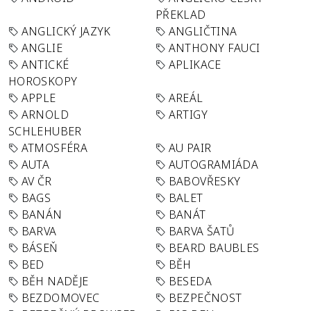
PŘEKLAD
ANGLICKÝ JAZYK
ANGLIČTINA
ANGLIE
ANTHONY FAUCI
ANTICKÉ
APLIKACE
HOROSKOPY
APPLE
AREÁL
ARNOLD
ARTIGY
SCHLEHUBER
ATMOSFÉRA
AU PAIR
AUTA
AUTOGRAMIÁDA
AV ČR
BABOVŘESKY
BAGS
BALET
BANÁN
BANÁT
BARVA
BARVA ŠATŮ
BÁSEŇ
BEARD BAUBLES
BED
BĚH
BĚH NADĚJE
BESEDA
BEZDOMOVEC
BEZPEČNOST