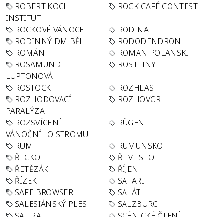
ROBERT-KOCH
ROCK CAFÉ CONTEST
INSTITUT
ROCKOVÉ VÁNOCE
RODINA
RODINNÝ DM BĚH
RODODENDRON
ROMÁN
ROMAN POLANSKI
ROSAMUND
ROSTLINY
LUPTONOVÁ
ROSTOCK
ROZHLAS
ROZHODOVACÍ
ROZHOVOR
PARALÝZA
ROZSVÍCENÍ
RÜGEN
VÁNOČNÍHO STROMU
RUM
RUMUNSKO
ŘECKO
ŘEMESLO
ŘETĚZÁK
ŘÍJEN
ŘÍZEK
SAFARI
SAFE BROWSER
SALÁT
SALESIÁNSKÝ PLES
SALZBURG
SATIRA
SCÉNICKÉ ČTENÍ