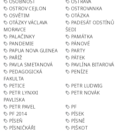
OSOBNOST
OSTRAVA
OSTROV CEJLON
OSTROVANKA
OSVĚTIM
OTÁZKA
OTÁZKY VÁCLAVA
PADESÁT ODSTÍNŮ
MORAVCE
ŠEDI
PALAČINKY
PAMÁTKA
PANDEMIE
PÁNOVÉ
PAPUA NOVA GUINEA
PARTY
PAŘÍŽ
PÁTEK
PAVLA SMETANOVÁ
PAVLÍNA BITAROVÁ
PEDAGOGICKÁ
PENÍZE
FAKULTA
PETICE
PETR LUDWIG
PETR LYNXXI
PETR NOVÁK
PAVLISKA
PETR PAVEL
PF
PF 2014
PÍSEK
PÍSEŇ
PÍSNĚ
PÍSNIČKÁŘI
PIŠKOT