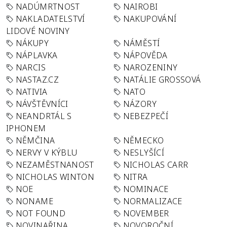
NADÚMRTNOST
NAIROBI
NAKLADATELSTVÍ
NAKUPOVÁNÍ
LIDOVÉ NOVINY
NÁKUPY
NÁMĚSTÍ
NÁPLAVKA
NÁPOVĚDA
NARCIS
NAROZENINY
NASTAZ.CZ
NATÁLIE GROSSOVÁ
NATIVIA
NATO
NÁVŠTĚVNÍCI
NÁZORY
NEANDRTÁL S
NEBEZPEČÍ
IPHONEM
NĚMČINA
NĚMECKO
NERVY V KÝBLU
NESLYŠÍCÍ
NEZAMĚSTNANOST
NICHOLAS CARR
NICHOLAS WINTON
NITRA
NOE
NOMINACE
NONAME
NORMALIZACE
NOT FOUND
NOVEMBER
NOVINAŘINA
NOVOROČNÍ