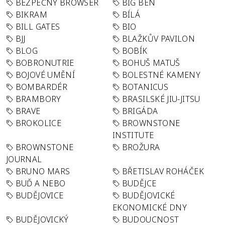
BEZPEČNÝ BROWSER
BIG BEN
BIKRAM
BÍLÁ
BILL GATES
BIO
BJJ
BLAŽKŮV PAVILON
BLOG
BOBÍK
BOBRONUTRIE
BOHUŠ MATUŠ
BOJOVÉ UMĚNÍ
BOLESTNÉ KAMENY
BOMBARDÉR
BOTANICUS
BRAMBORY
BRASILSKÉ JIU-JITSU
BRAVE
BRIGÁDA
BROKOLICE
BROWNSTONE
INSTITUTE
BROWNSTONE
BROŽURA
JOURNAL
BRUNO MARS
BŘETISLAV ROHÁČEK
BUĎ A NEBO
BUDĚJCE
BUDĚJOVICE
BUDĚJOVICKÉ
EKONOMICKÉ DNY
BUDĚJOVICKÝ
BUDOUCNOST