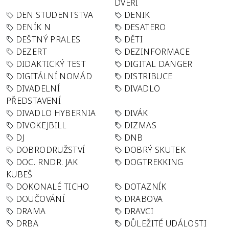
DVEŘÍ
DEN STUDENTSTVA
DENIK
DENÍK N
DESATERO
DEŠTNÝ PRALES
DĚTI
DEZERT
DEZINFORMACE
DIDAKTICKÝ TEST
DIGITAL DANGER
DIGITÁLNÍ NOMÁD
DISTRIBUCE
DIVADELNÍ
DIVADLO
PŘEDSTAVENÍ
DIVADLO HYBERNIA
DIVÁK
DIVOKEJBILL
DIZMAS
DJ
DNB
DOBRODRUŽSTVÍ
DOBRÝ SKUTEK
DOC. RNDR. JAK
DOGTREKKING
KUBEŠ
DOKONALÉ TICHO
DOTAZNÍK
DOUČOVÁNÍ
DRABOVA
DRAMA
DRAVCI
DRBA
DŮLEŽITÉ UDÁLOSTI