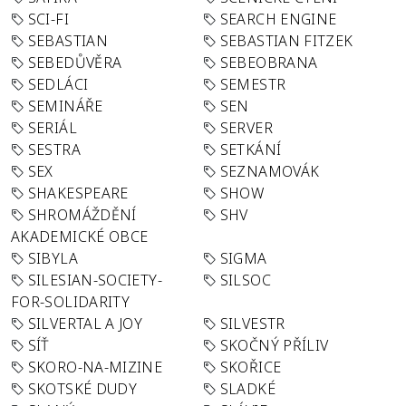
SCI-FI
SEARCH ENGINE
SEBASTIAN
SEBASTIAN FITZEK
SEBEDŮVĚRA
SEBEOBRANA
SEDLÁCI
SEMESTR
SEMINÁŘE
SEN
SERIÁL
SERVER
SESTRA
SETKÁNÍ
SEX
SEZNAMOVÁK
SHAKESPEARE
SHOW
SHROMÁŽDĚNÍ
SHV
AKADEMICKÉ OBCE
SIBYLA
SIGMA
SILESIAN-SOCIETY-
SILSOC
FOR-SOLIDARITY
SILVERTAL A JOY
SILVESTR
SÍŤ
SKOČNÝ PŘÍLIV
SKORO-NA-MIZINE
SKOŘICE
SKOTSKÉ DUDY
SLADKÉ