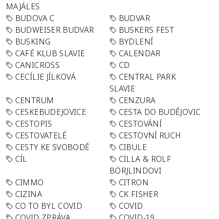
MAJÁLES
BUDOVA C
BUDVAR
BUDWEISER BUDVAR
BUSKERS FEST
BUSKING
BYDLENÍ
CAFÉ KLUB SLAVIE
CALENDAR
CANICROSS
CD
CECÍLIE JÍLKOVÁ
CENTRAL PARK
SLAVIE
CENTRUM
CENZURA
CESKEBUDEJOVICE
CESTA DO BUDĚJOVIC
CESTOPIS
CESTOVÁNÍ
CESTOVATELÉ
CESTOVNÍ RUCH
CESTY KE SVOBODĚ
CIBULE
CÍL
CILLA & ROLF
BÖRJLINDOVI
CIMMO
CITRON
CIZINA
CK FISHER
CO TO BYL COVID
COVID
COVID ZPRÁVA
COVID-19