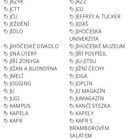
JAZYK
JAZZ
JCTT
JCU
JČU
JEFFREY A. TUCKER
JEŽDĚNÍ
JIDÁŠ
JÍDLO
JIHOČESKÁ
UNIVERZITA
JIHOČESKÉ DIVADLO
JIHOČESKÉ MUZEUM
JINÁ ÚTERÝ
JÍŘÍ POSPÍŠIL
JIŘÍ ZONYGA
JIU-JITSU
JIŽAN A BLONDÝNA
JIŽNÍ ČECHY
JMELÍ
JOGA
JOGGING
JOPLIN
JU
JU MAGAZÍN
JUGI
JUMAGAZÍN
KAMPUS
KANČÍ STEZKA
KAPELA
KAPELY
KAPR
KAPR S
BRAMBOROVÝM
SALÁTEM