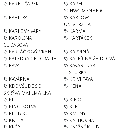
KAREL ČAPEK
KAREL
SCHWARZENBERG
KARIÉRA
KARLOVA
UNIVERZITA
KARLOVY VARY
KARMA
KAROLÍNA
KARTÁČEK
GUDASOVÁ
KARTÁČKOVÝ VRAH
KARVINÁ
KATEDRA GEOGRAFIE
KATEŘINA ŽEJDLOVÁ
KÁVA
KAVÁRENSKÉ
HISTORKY
KAVÁRNA
KD VLTAVA
KDE VŠUDE SE
KEŇA
SKRÝVÁ MATEMATIKA
KILT
KINO
KINO KOTVA
KLEŤ
KLUB K2
KMENY
KNIHA
KNIHOVNA
KNÍR
KNIŽNÍ KLUB