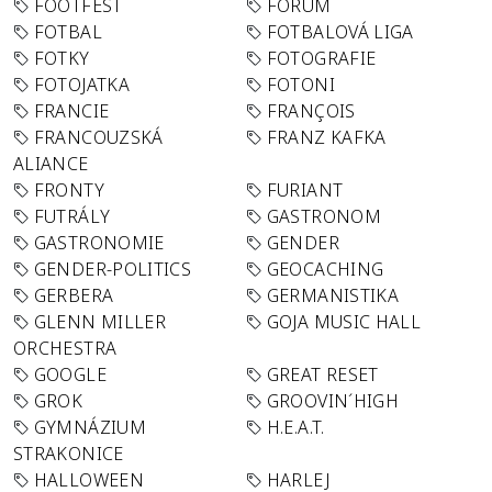
FOOTFEST
FORUM
FOTBAL
FOTBALOVÁ LIGA
FOTKY
FOTOGRAFIE
FOTOJATKA
FOTONI
FRANCIE
FRANÇOIS
FRANCOUZSKÁ
FRANZ KAFKA
ALIANCE
FRONTY
FURIANT
FUTRÁLY
GASTRONOM
GASTRONOMIE
GENDER
GENDER-POLITICS
GEOCACHING
GERBERA
GERMANISTIKA
GLENN MILLER
GOJA MUSIC HALL
ORCHESTRA
GOOGLE
GREAT RESET
GROK
GROOVIN´HIGH
GYMNÁZIUM
H.E.A.T.
STRAKONICE
HALLOWEEN
HARLEJ