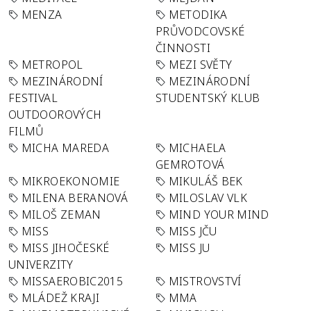
MENZA
METODIKA
PRŮVODCOVSKÉ
ČINNOSTI
METROPOL
MEZI SVĚTY
MEZINÁRODNÍ
MEZINÁRODNÍ
FESTIVAL
STUDENTSKÝ KLUB
OUTDOOROVÝCH
FILMŮ
MICHA MAREDA
MICHAELA
GEMROTOVÁ
MIKROEKONOMIE
MIKULÁŠ BEK
MILENA BERANOVÁ
MILOSLAV VLK
MILOŠ ZEMAN
MIND YOUR MIND
MISS
MISS JČU
MISS JIHOČESKÉ
MISS JU
UNIVERZITY
MISSAEROBIC2015
MISTROVSTVÍ
MLÁDEŽ KRAJI
MMA