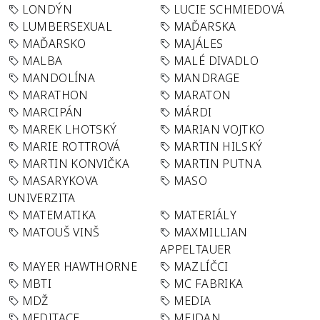
LONDÝN
LUCIE SCHMIEDOVÁ
LUMBERSEXUAL
MAĎARSKA
MAĎARSKO
MAJÁLES
MALBA
MALÉ DIVADLO
MANDOLÍNA
MANDRAGE
MARATHON
MARATON
MARCIPÁN
MÁRDI
MAREK LHOTSKÝ
MARIAN VOJTKO
MARIE ROTTROVÁ
MARTIN HILSKÝ
MARTIN KONVIČKA
MARTIN PUTNA
MASARYKOVA
MASO
UNIVERZITA
MATEMATIKA
MATERIÁLY
MATOUŠ VINŠ
MAXMILLIAN
APPELTAUER
MAYER HAWTHORNE
MAZLÍČCI
MBTI
MC FABRIKA
MDŽ
MEDIA
MEDITACE
MEJDAN