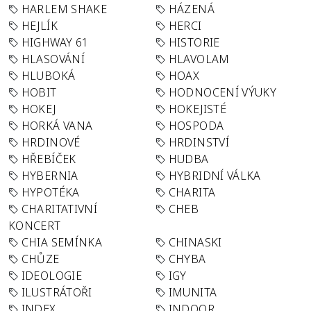
HARLEM SHAKE
HÁZENÁ
HEJLÍK
HERCI
HIGHWAY 61
HISTORIE
HLASOVÁNÍ
HLAVOLAM
HLUBOKÁ
HOAX
HOBIT
HODNOCENÍ VÝUKY
HOKEJ
HOKEJISTÉ
HORKÁ VANA
HOSPODA
HRDINOVÉ
HRDINSTVÍ
HŘEBÍČEK
HUDBA
HYBERNIA
HYBRIDNÍ VÁLKA
HYPOTÉKA
CHARITA
CHARITATIVNÍ
CHEB
KONCERT
CHIA SEMÍNKA
CHINASKI
CHŮZE
CHYBA
IDEOLOGIE
IGY
ILUSTRÁTOŘI
IMUNITA
INDEX
INDOOR