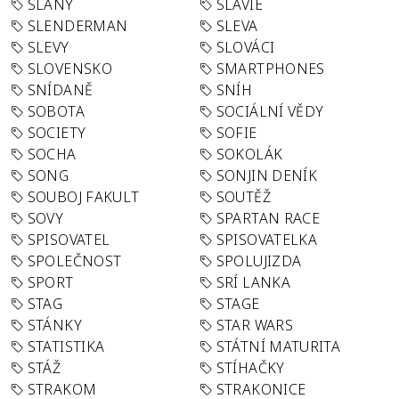
SLANÝ
SLÁVIE
SLENDERMAN
SLEVA
SLEVY
SLOVÁCI
SLOVENSKO
SMARTPHONES
SNÍDANĚ
SNÍH
SOBOTA
SOCIÁLNÍ VĚDY
SOCIETY
SOFIE
SOCHA
SOKOLÁK
SONG
SONJIN DENÍK
SOUBOJ FAKULT
SOUTĚŽ
SOVY
SPARTAN RACE
SPISOVATEL
SPISOVATELKA
SPOLEČNOST
SPOLUJIZDA
SPORT
SRÍ LANKA
STAG
STAGE
STÁNKY
STAR WARS
STATISTIKA
STÁTNÍ MATURITA
STÁŽ
STÍHAČKY
STRAKOM
STRAKONICE