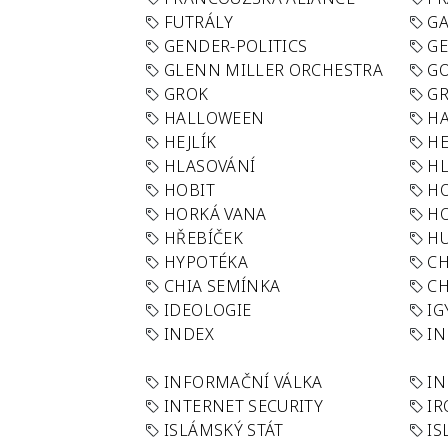
FUTRÁLY
G
GENDER-POLITICS
G
GLENN MILLER ORCHESTRA
GO
GROK
GR
HALLOWEEN
HA
HEJLÍK
HE
HLASOVÁNÍ
H
HOBIT
H
HORKÁ VANA
H
HŘEBÍČEK
H
HYPOTÉKA
CH
CHIA SEMÍNKA
CH
IDEOLOGIE
IG
INDEX
I
INFORMAČNÍ VÁLKA
IN
INTERNET SECURITY
IR
ISLÁMSKÝ STÁT
IS