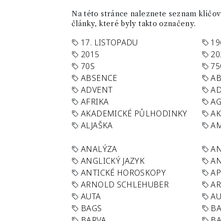
Na této stránce naleznete seznam klíčový
články, které byly takto označeny.
17. LISTOPADU
19
2015
20
70S
75
ABSENCE
AB
ADVENT
AD
AFRIKA
A
AKADEMICKÉ PŮLHODINKY
A
ALJAŠKA
AM
ANALÝZA
A
ANGLICKÝ JAZYK
AN
ANTICKÉ HOROSKOPY
AP
ARNOLD SCHLEHUBER
AR
AUTA
A
BAGS
BA
BARVA
BA