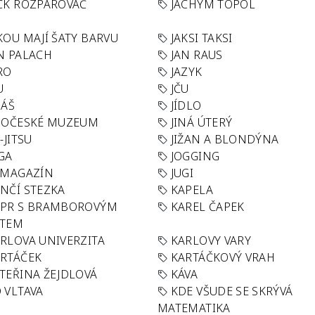
CK ROZPAROVAČ
JACHYM TOPOL
KOU MAJÍ ŠATY BARVU
JAKSI TAKSI
N PALACH
JAN RAUS
RO
JAZYK
U
JČU
DÁŠ
JÍDLO
HOČESKÉ MUZEUM
JINÁ ÚTERÝ
U-JITSU
JIŽAN A BLONDÝNA
GA
JOGGING
 MAGAZÍN
JUGI
NČÍ STEZKA
KAPELA
APR S BRAMBOROVÝM
KAREL ČAPEK
ÁTEM
RLOVA UNIVERZITA
KARLOVY VARY
RTÁČEK
KARTÁČKOVÝ VRAH
TEŘINA ŽEJDLOVÁ
KÁVA
 VLTAVA
KDE VŠUDE SE SKRÝVÁ
MATEMATIKA