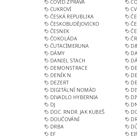
COVID ZPRÁVA
CO
CUKROVÍ
CV
ČESKÁ REPUBLIKA
ČE
ČESKOBUDĚJOVICKO
ČE
ČESNEK
ČE
ČOKOLÁDA
Č
ČUTACÍMERUNA
D
DÁMY
D
DANIEL STACH
D
DEMONSTRACE
DE
DENÍK N
DE
DEZERT
D
DIGITÁLNÍ NOMÁD
DI
DIVADLO HYBERNIA
DI
DJ
D
DOC. RNDR. JAK KUBEŠ
D
DOUČOVÁNÍ
D
DRBA
DŮ
EF
EI