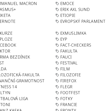
MMANUEL MACRON
EMOCE
RASMUS+
ERIK AXL SUND
IKETA
ETIOPIE
VERNOTE
EVROPSKÝ PARLAMENT
KURZE
EXMUSLIMKA
PLOZE
EYP
ACEBOOK
FACT-CHECKERS
AKTOR
FAKULTA
RMA BEZDÍNEK
FAUCI
ST
FESTIVAL
LDA
FILM
LOZOFICKÁ-FAKULTA
FILOZOFIE
INANČNÍ-GRAMOTNOST
FIREFOX
TNESS 14
FLEGR
OLTYN
FOOTFEST
TBALOVÁ LIGA
FOTKY
OTONI
FRANCIE
ANZ KAFKA
FRONTY