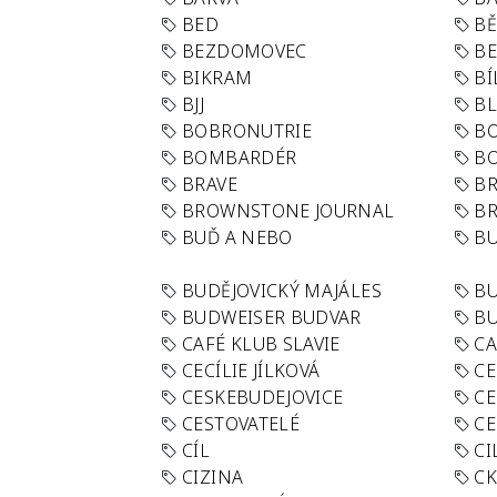
BED
B
BEZDOMOVEC
B
BIKRAM
BÍ
BJJ
BL
BOBRONUTRIE
B
BOMBARDÉR
BO
BRAVE
BR
BROWNSTONE JOURNAL
B
BUĎ A NEBO
BU
BUDĚJOVICKÝ MAJÁLES
B
BUDWEISER BUDVAR
BU
CAFÉ KLUB SLAVIE
C
CECÍLIE JÍLKOVÁ
CE
CESKEBUDEJOVICE
CE
CESTOVATELÉ
CE
CÍL
CI
CIZINA
CK