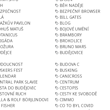
ĚH
BĚH NADĚJE
EZPEČNOST
BEZPEČNÝ BROWSER
LÁ
BILL GATES
AŽKŮV PAVILON
BLOG
OHUŠ MATUŠ
BOJOVÉ UMĚNÍ
TANICUS
BRAMBORY
IGÁDA
BROKOLICE
ROŽURA
BRUNO MARS
DĚJCE
BUDĚJOVICE
UDOUCNOST
BUDOVA C
SKERS FEST
BUSKING
ALENDAR
CANICROSS
NTRAL PARK SLAVIE
CENTRUM
STA DO BUDĚJOVIC
CESTOPIS
STOVNÍ RUCH
CESTY KE SVOBODĚ
LLA & ROLF BÖRJLINDOVI
CIMMO
 FISHER
CO TO BYL COVID