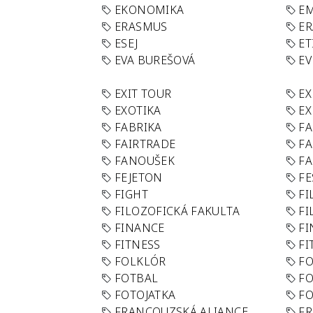
EKONOMIKA
E
ERASMUS
E
ESEJ
ET
EVA BUREŠOVÁ
E
EXIT TOUR
EX
EXOTIKA
EX
FABRIKA
F
FAIRTRADE
F
FANOUŠEK
FA
FEJETON
FE
FIGHT
FI
FILOZOFICKÁ FAKULTA
FI
FINANCE
F
FITNESS
FI
FOLKLÓR
F
FOTBAL
FO
FOTOJATKA
F
FRANCOUZSKÁ ALIANCE
FR