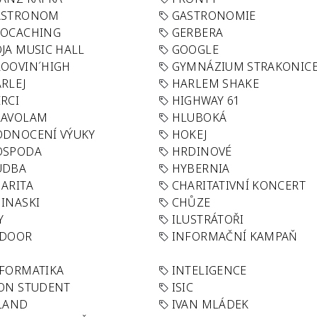
ASTRONOM
GASTRONOMIE
EOCACHING
GERBERA
JA MUSIC HALL
GOOGLE
OOVIN´HIGH
GYMNÁZIUM STRAKONIC
RLEJ
HARLEM SHAKE
RCI
HIGHWAY 61
LAVOLAM
HLUBOKÁ
ODNOCENÍ VÝUKY
HOKEJ
OSPODA
HRDINOVÉ
UDBA
HYBERNIA
ARITA
CHARITATIVNÍ KONCERT
INASKI
CHŮZE
Y
ILUSTRÁTOŘI
NDOOR
INFORMAČNÍ KAMPAŇ
FORMATIKA
INTELIGENCE
ON STUDENT
ISIC
LAND
IVAN MLÁDEK