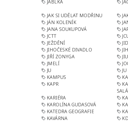
JABLKA
JA
JAK SI UDĚLAT MODŘINU
JA
JÁN KOLENÍK
JA
JANA SOUKUPOVÁ
JA
JCTT
JC
JEŽDĚNÍ
JI
JIHOČESKÉ DIVADLO
JI
JIŘÍ ZONYGA
JI
JMELÍ
JO
JU
JU
KAMPUS
KA
KAPR
K
SAL
KARIÉRA
KA
KAROLÍNA GUDASOVÁ
KA
KATEDRA GEOGRAFIE
KA
KAVÁRNA
KD