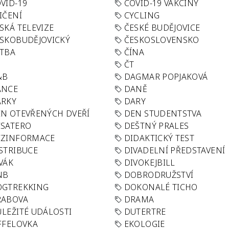
VID-19
COVID-19 VAKCÍNY
IČENÍ
CYCLING
SKÁ TELEVIZE
ČESKÉ BUDĚJOVICE
SKOBUDĚJOVICKÝ
ČESKOSLOVENSKO
TBA
ČÍNA
R
ČT
&B
DAGMAR POPJAKOVÁ
ANCE
DANĚ
ÁRKY
DARY
N OTEVŘENÝCH DVEŘÍ
DEN STUDENTSTVA
SATERO
DEŠTNÝ PRALES
EZINFORMACE
DIDAKTICKÝ TEST
STRIBUCE
DIVADELNÍ PŘEDSTAVENÍ
VÁK
DIVOKEJBILL
NB
DOBRODRUŽSTVÍ
OGTREKKING
DOKONALÉ TICHO
RABOVA
DRAMA
LEŽITÉ UDÁLOSTI
DUTERTRE
FFELOVKA
EKOLOGIE