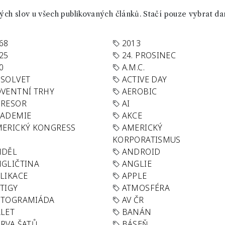
ch slov u všech publikovaných článků. Stačí pouze vybrat da
68
2013
25
24. PROSINEC
0
A.M.C.
SOLVET
ACTIVE DAY
VENTNÍ TRHY
AEROBIC
GRESOR
AI
KADEMIE
AKCE
ERICKÝ KONGRESS
AMERICKÝ
KORPORATISMUS
NDĚL
ANDROID
GLIČTINA
ANGLIE
LIKACE
APPLE
TIGY
ATMOSFÉRA
UTOGRAMIÁDA
AV ČR
LET
BANÁN
RVA ŠATŮ
BÁSEŇ