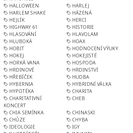
HALLOWEEN
HARLEJ
HARLEM SHAKE
HÁZENÁ
HEJLÍK
HERCI
HIGHWAY 61
HISTORIE
HLASOVÁNÍ
HLAVOLAM
HLUBOKÁ
HOAX
HOBIT
HODNOCENÍ VÝUKY
HOKEJ
HOKEJISTÉ
HORKÁ VANA
HOSPODA
HRDINOVÉ
HRDINSTVÍ
HŘEBÍČEK
HUDBA
HYBERNIA
HYBRIDNÍ VÁLKA
HYPOTÉKA
CHARITA
CHARITATIVNÍ
CHEB
KONCERT
CHIA SEMÍNKA
CHINASKI
CHŮZE
CHYBA
IDEOLOGIE
IGY