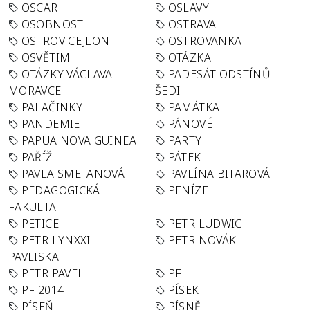
OSCAR
OSLAVY
OSOBNOST
OSTRAVA
OSTROV CEJLON
OSTROVANKA
OSVĚTIM
OTÁZKA
OTÁZKY VÁCLAVA
PADESÁT ODSTÍNŮ
MORAVCE
ŠEDI
PALAČINKY
PAMÁTKA
PANDEMIE
PÁNOVÉ
PAPUA NOVA GUINEA
PARTY
PAŘÍŽ
PÁTEK
PAVLA SMETANOVÁ
PAVLÍNA BITAROVÁ
PEDAGOGICKÁ
PENÍZE
FAKULTA
PETICE
PETR LUDWIG
PETR LYNXXI
PETR NOVÁK
PAVLISKA
PETR PAVEL
PF
PF 2014
PÍSEK
PÍSEŇ
PÍSNĚ