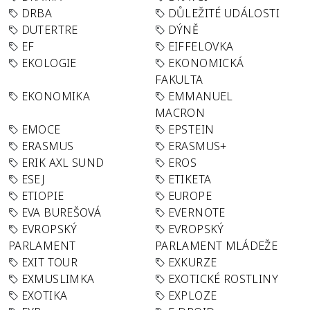
DRBA
DŮLEŽITÉ UDÁLOSTI
DUTERTRE
DÝNĚ
EF
EIFFELOVKA
EKOLOGIE
EKONOMICKÁ
FAKULTA
EKONOMIKA
EMMANUEL
MACRON
EMOCE
EPSTEIN
ERASMUS
ERASMUS+
ERIK AXL SUND
EROS
ESEJ
ETIKETA
ETIOPIE
EUROPE
EVA BUREŠOVÁ
EVERNOTE
EVROPSKÝ
EVROPSKÝ
PARLAMENT
PARLAMENT MLÁDEŽE
EXIT TOUR
EXKURZE
EXMUSLIMKA
EXOTICKÉ ROSTLINY
EXOTIKA
EXPLOZE