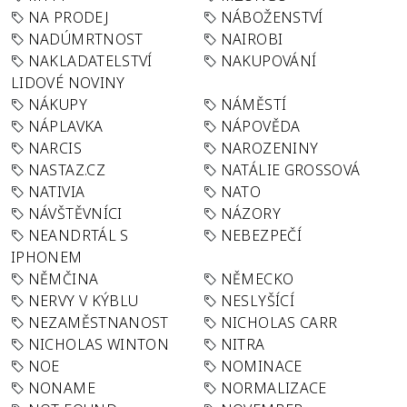
NA PRODEJ
NÁBOŽENSTVÍ
NADÚMRTNOST
NAIROBI
NAKLADATELSTVÍ
NAKUPOVÁNÍ
LIDOVÉ NOVINY
NÁKUPY
NÁMĚSTÍ
NÁPLAVKA
NÁPOVĚDA
NARCIS
NAROZENINY
NASTAZ.CZ
NATÁLIE GROSSOVÁ
NATIVIA
NATO
NÁVŠTĚVNÍCI
NÁZORY
NEANDRTÁL S
NEBEZPEČÍ
IPHONEM
NĚMČINA
NĚMECKO
NERVY V KÝBLU
NESLYŠÍCÍ
NEZAMĚSTNANOST
NICHOLAS CARR
NICHOLAS WINTON
NITRA
NOE
NOMINACE
NONAME
NORMALIZACE