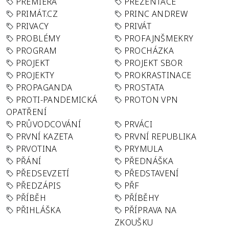
PREMIÉRA
PREZENTACE
PRIMÁT.CZ
PRINC ANDREW
PRIVACY
PRIVÁT
PROBLÉMY
PROFAJNŠMEKRY
PROGRAM
PROCHÁZKA
PROJEKT
PROJEKT SBOR
PROJEKTY
PROKRASTINACE
PROPAGANDA
PROSTATA
PROTI-PANDEMICKÁ
PROTON VPN
OPATŘENÍ
PRŮVODCOVÁNÍ
PRVÁCI
PRVNÍ KAZETA
PRVNÍ REPUBLIKA
PRVOTINA
PRYMULA
PŘÁNÍ
PŘEDNÁŠKA
PŘEDSEVZETÍ
PŘEDSTAVENÍ
PŘEDZÁPIS
PŘF
PŘÍBĚH
PŘÍBĚHY
PŘIHLÁŠKA
PŘÍPRAVA NA
ZKOUŠKU