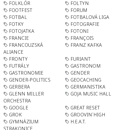
FOLKLÓR
FOLTYN
FOOTFEST
FORUM
FOTBAL
FOTBALOVÁ LIGA
FOTKY
FOTOGRAFIE
FOTOJATKA
FOTONI
FRANCIE
FRANÇOIS
FRANCOUZSKÁ
FRANZ KAFKA
ALIANCE
FRONTY
FURIANT
FUTRÁLY
GASTRONOM
GASTRONOMIE
GENDER
GENDER-POLITICS
GEOCACHING
GERBERA
GERMANISTIKA
GLENN MILLER
GOJA MUSIC HALL
ORCHESTRA
GOOGLE
GREAT RESET
GROK
GROOVIN´HIGH
GYMNÁZIUM
H.E.A.T.
STRAKONICE