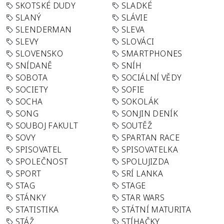
SKOTSKÉ DUDY
SLADKÉ
SLANÝ
SLÁVIE
SLENDERMAN
SLEVA
SLEVY
SLOVÁCI
SLOVENSKO
SMARTPHONES
SNÍDANĚ
SNÍH
SOBOTA
SOCIÁLNÍ VĚDY
SOCIETY
SOFIE
SOCHA
SOKOLÁK
SONG
SONJIN DENÍK
SOUBOJ FAKULT
SOUTĚŽ
SOVY
SPARTAN RACE
SPISOVATEL
SPISOVATELKA
SPOLEČNOST
SPOLUJIZDA
SPORT
SRÍ LANKA
STAG
STAGE
STÁNKY
STAR WARS
STATISTIKA
STÁTNÍ MATURITA
STÁŽ
STÍHAČKY