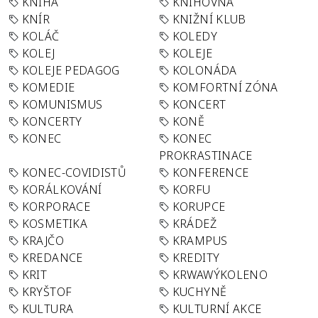
KNIHA
KNIHOVNA
KNÍR
KNIŽNÍ KLUB
KOLÁČ
KOLEDY
KOLEJ
KOLEJE
KOLEJE PEDAGOG
KOLONÁDA
KOMEDIE
KOMFORTNÍ ZÓNA
KOMUNISMUS
KONCERT
KONCERTY
KONĚ
KONEC
KONEC
PROKRASTINACE
KONEC-COVIDISTŮ
KONFERENCE
KORÁLKOVÁNÍ
KORFU
KORPORACE
KORUPCE
KOSMETIKA
KRÁDEŽ
KRAJČO
KRAMPUS
KREDANCE
KREDITY
KRIT
KRWAWÝKOLENO
KRYŠTOF
KUCHYNĚ
KULTURA
KULTURNÍ AKCE