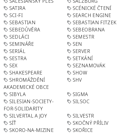
SALESIÁNSKÝ PLES
SALZBURG
SATIRA
SCÉNICKÉ ČTENÍ
SCI-FI
SEARCH ENGINE
SEBASTIAN
SEBASTIAN FITZEK
SEBEDŮVĚRA
SEBEOBRANA
SEDLÁCI
SEMESTR
SEMINÁŘE
SEN
SERIÁL
SERVER
SESTRA
SETKÁNÍ
SEX
SEZNAMOVÁK
SHAKESPEARE
SHOW
SHROMÁŽDĚNÍ
SHV
AKADEMICKÉ OBCE
SIBYLA
SIGMA
SILESIAN-SOCIETY-
SILSOC
FOR-SOLIDARITY
SILVERTAL A JOY
SILVESTR
SÍŤ
SKOČNÝ PŘÍLIV
SKORO-NA-MIZINE
SKOŘICE