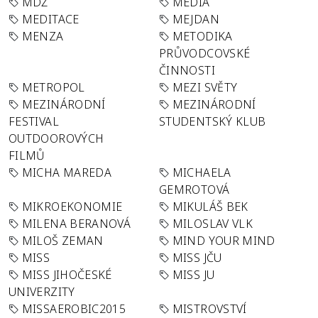
MDŽ
MEDIA
MEDITACE
MEJDAN
MENZA
METODIKA
PRŮVODCOVSKÉ
ČINNOSTI
METROPOL
MEZI SVĚTY
MEZINÁRODNÍ
MEZINÁRODNÍ
FESTIVAL
STUDENTSKÝ KLUB
OUTDOOROVÝCH
FILMŮ
MICHA MAREDA
MICHAELA
GEMROTOVÁ
MIKROEKONOMIE
MIKULÁŠ BEK
MILENA BERANOVÁ
MILOSLAV VLK
MILOŠ ZEMAN
MIND YOUR MIND
MISS
MISS JČU
MISS JIHOČESKÉ
MISS JU
UNIVERZITY
MISSAEROBIC2015
MISTROVSTVÍ