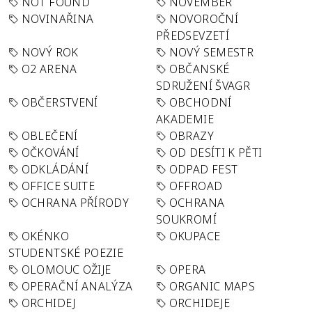
NOT FOUND
NOVEMBER
NOVINAŘINA
NOVOROČNÍ
PŘEDSEVZETÍ
NOVÝ ROK
NOVÝ SEMESTR
O2 ARENA
OBČANSKÉ
SDRUŽENÍ ŠVAGR
OBČERSTVENÍ
OBCHODNÍ
AKADEMIE
OBLEČENÍ
OBRAZY
OČKOVÁNÍ
OD DESÍTI K PĚTI
ODKLÁDÁNÍ
ODPAD FEST
OFFICE SUITE
OFFROAD
OCHRANA PŘÍRODY
OCHRANA
SOUKROMÍ
OKÉNKO
OKUPACE
STUDENTSKÉ POEZIE
OLOMOUC OŽIJE
OPERA
OPERAČNÍ ANALÝZA
ORGANIC MAPS
ORCHIDEJ
ORCHIDEJE