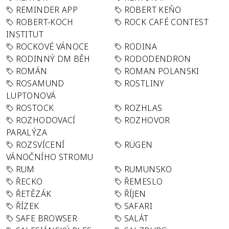
REMINDER APP
ROBERT KEŇO
ROBERT-KOCH
ROCK CAFÉ CONTEST
INSTITUT
ROCKOVÉ VÁNOCE
RODINA
RODINNÝ DM BĚH
RODODENDRON
ROMÁN
ROMAN POLANSKI
ROSAMUND
ROSTLINY
LUPTONOVÁ
ROSTOCK
ROZHLAS
ROZHODOVACÍ
ROZHOVOR
PARALÝZA
ROZSVÍCENÍ
RÜGEN
VÁNOČNÍHO STROMU
RUM
RUMUNSKO
ŘECKO
ŘEMESLO
ŘETĚZÁK
ŘÍJEN
ŘÍZEK
SAFARI
SAFE BROWSER
SALÁT