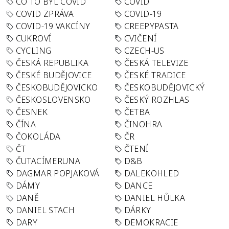
CO TO BYL COVID
COVID
COVID ZPRÁVA
COVID-19
COVID-19 VAKCÍNY
CREEPYPASTA
CUKROVÍ
CVIČENÍ
CYCLING
CZECH-US
ČESKÁ REPUBLIKA
ČESKÁ TELEVIZE
ČESKÉ BUDĚJOVICE
ČESKÉ TRADICE
ČESKOBUDĚJOVICKO
ČESKOBUDĚJOVICKÝ
ČESKOSLOVENSKO
ČESKÝ ROZHLAS
ČESNEK
ČETBA
ČÍNA
ČINOHRA
ČOKOLÁDA
ČR
ČT
ČTENÍ
ČUTACÍMERUNA
D&B
DAGMAR POPJAKOVÁ
DALEKOHLED
DÁMY
DANCE
DANĚ
DANIEL HŮLKA
DANIEL STACH
DÁRKY
DARY
DEMOKRACIE