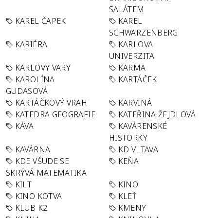
SALÁTEM
KAREL ČAPEK
KAREL
SCHWARZENBERG
KARIÉRA
KARLOVA
UNIVERZITA
KARLOVY VARY
KARMA
KAROLÍNA
KARTÁČEK
GUDASOVÁ
KARTÁČKOVÝ VRAH
KARVINÁ
KATEDRA GEOGRAFIE
KATEŘINA ŽEJDLOVÁ
KÁVA
KAVÁRENSKÉ
HISTORKY
KAVÁRNA
KD VLTAVA
KDE VŠUDE SE
KEŇA
SKRÝVÁ MATEMATIKA
KILT
KINO
KINO KOTVA
KLEŤ
KLUB K2
KMENY