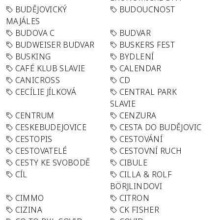
BUDĚJOVICKÝ
BUDOUCNOST
MAJÁLES
BUDOVA C
BUDVAR
BUDWEISER BUDVAR
BUSKERS FEST
BUSKING
BYDLENÍ
CAFÉ KLUB SLAVIE
CALENDAR
CANICROSS
CD
CECÍLIE JÍLKOVÁ
CENTRAL PARK
SLAVIE
CENTRUM
CENZURA
CESKEBUDEJOVICE
CESTA DO BUDĚJOVIC
CESTOPIS
CESTOVÁNÍ
CESTOVATELÉ
CESTOVNÍ RUCH
CESTY KE SVOBODĚ
CIBULE
CÍL
CILLA & ROLF
BÖRJLINDOVI
CIMMO
CITRON
CIZINA
CK FISHER