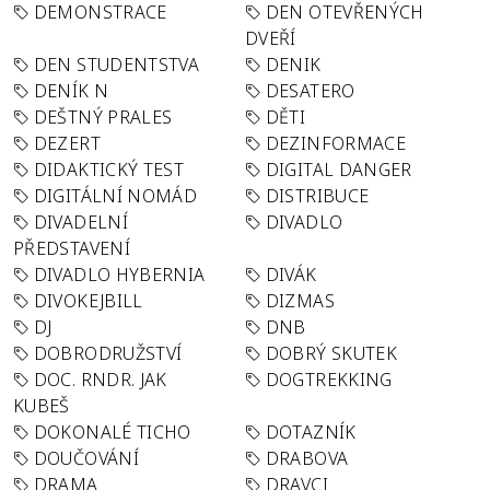
DEMONSTRACE
DEN OTEVŘENÝCH
DVEŘÍ
DEN STUDENTSTVA
DENIK
DENÍK N
DESATERO
DEŠTNÝ PRALES
DĚTI
DEZERT
DEZINFORMACE
DIDAKTICKÝ TEST
DIGITAL DANGER
DIGITÁLNÍ NOMÁD
DISTRIBUCE
DIVADELNÍ
DIVADLO
PŘEDSTAVENÍ
DIVADLO HYBERNIA
DIVÁK
DIVOKEJBILL
DIZMAS
DJ
DNB
DOBRODRUŽSTVÍ
DOBRÝ SKUTEK
DOC. RNDR. JAK
DOGTREKKING
KUBEŠ
DOKONALÉ TICHO
DOTAZNÍK
DOUČOVÁNÍ
DRABOVA
DRAMA
DRAVCI