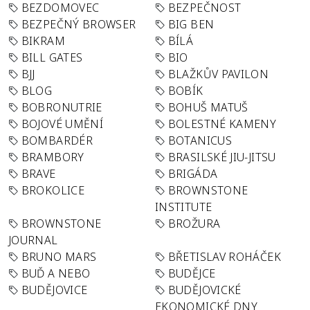
BEZDOMOVEC
BEZPEČNOST
BEZPEČNÝ BROWSER
BIG BEN
BIKRAM
BÍLÁ
BILL GATES
BIO
BJJ
BLAŽKŮV PAVILON
BLOG
BOBÍK
BOBRONUTRIE
BOHUŠ MATUŠ
BOJOVÉ UMĚNÍ
BOLESTNÉ KAMENY
BOMBARDÉR
BOTANICUS
BRAMBORY
BRASILSKÉ JIU-JITSU
BRAVE
BRIGÁDA
BROKOLICE
BROWNSTONE
INSTITUTE
BROWNSTONE
BROŽURA
JOURNAL
BRUNO MARS
BŘETISLAV ROHÁČEK
BUĎ A NEBO
BUDĚJCE
BUDĚJOVICE
BUDĚJOVICKÉ
EKONOMICKÉ DNY