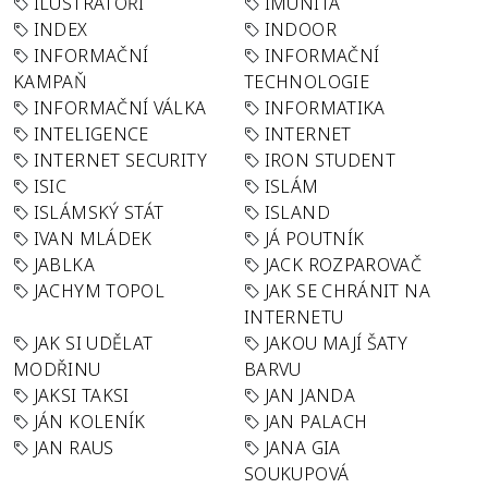
ILUSTRÁTOŘI
IMUNITA
INDEX
INDOOR
INFORMAČNÍ
INFORMAČNÍ
KAMPAŇ
TECHNOLOGIE
INFORMAČNÍ VÁLKA
INFORMATIKA
INTELIGENCE
INTERNET
INTERNET SECURITY
IRON STUDENT
ISIC
ISLÁM
ISLÁMSKÝ STÁT
ISLAND
IVAN MLÁDEK
JÁ POUTNÍK
JABLKA
JACK ROZPAROVAČ
JACHYM TOPOL
JAK SE CHRÁNIT NA
INTERNETU
JAK SI UDĚLAT
JAKOU MAJÍ ŠATY
MODŘINU
BARVU
JAKSI TAKSI
JAN JANDA
JÁN KOLENÍK
JAN PALACH
JAN RAUS
JANA GIA
SOUKUPOVÁ