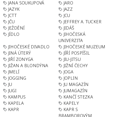
JANA SOUKUPOVÁ
JARO
JAZYK
JAZZ
JCTT
JCU
JČU
JEFFREY A. TUCKER
JEŽDĚNÍ
JIDÁŠ
JÍDLO
JIHOČESKÁ
UNIVERZITA
JIHOČESKÉ DIVADLO
JIHOČESKÉ MUZEUM
JINÁ ÚTERÝ
JÍŘÍ POSPÍŠIL
JIŘÍ ZONYGA
JIU-JITSU
JIŽAN A BLONDÝNA
JIŽNÍ ČECHY
JMELÍ
JOGA
JOGGING
JOPLIN
JU
JU MAGAZÍN
JUGI
JUMAGAZÍN
KAMPUS
KANČÍ STEZKA
KAPELA
KAPELY
KAPR
KAPR S
BRAMBOROVÝM