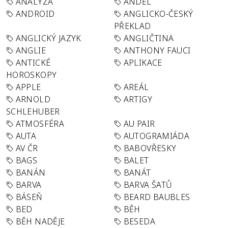
ANALÝZA
ANDĚL
ANDROID
ANGLICKO-ČESKÝ
PŘEKLAD
ANGLICKÝ JAZYK
ANGLIČTINA
ANGLIE
ANTHONY FAUCI
ANTICKÉ
APLIKACE
HOROSKOPY
APPLE
AREÁL
ARNOLD
ARTIGY
SCHLEHUBER
ATMOSFÉRA
AU PAIR
AUTA
AUTOGRAMIÁDA
AV ČR
BABOVŘESKY
BAGS
BALET
BANÁN
BANÁT
BARVA
BARVA ŠATŮ
BÁSEŇ
BEARD BAUBLES
BED
BĚH
BĚH NADĚJE
BESEDA