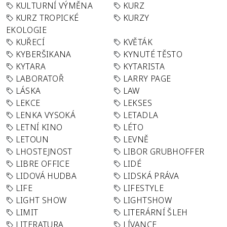
KULTURNÍ VÝMĚNA
KURZ
KURZ TROPICKÉ
KURZY
EKOLOGIE
KUŘECÍ
KVĚTÁK
KYBERŠIKANA
KYNUTÉ TĚSTO
KYTARA
KYTARISTA
LABORATOŘ
LARRY PAGE
LÁSKA
LAW
LEKCE
LEKSES
LENKA VYSOKÁ
LETADLA
LETNÍ KINO
LÉTO
LETOUN
LEVNĚ
LHOSTEJNOST
LIBOR GRUBHOFFER
LIBRE OFFICE
LIDÉ
LIDOVÁ HUDBA
LIDSKÁ PRÁVA
LIFE
LIFESTYLE
LIGHT SHOW
LIGHTSHOW
LIMIT
LITERÁRNÍ ŠLEH
LITERATURA
LÍVANCE