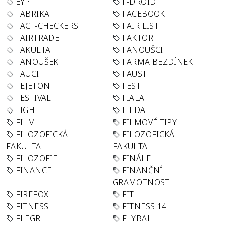
EYP
F-DROID
FABRIKA
FACEBOOK
FACT-CHECKERS
FAIR LIST
FAIRTRADE
FAKTOR
FAKULTA
FANOUŠCI
FANOUŠEK
FARMA BEZDÍNEK
FAUCI
FAUST
FEJETON
FEST
FESTIVAL
FIALA
FIGHT
FILDA
FILM
FILMOVÉ TIPY
FILOZOFICKÁ
FILOZOFICKÁ-
FAKULTA
FAKULTA
FILOZOFIE
FINÁLE
FINANCE
FINANČNÍ-
GRAMOTNOST
FIREFOX
FIT
FITNESS
FITNESS 14
FLEGR
FLYBALL