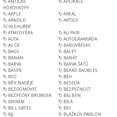
ANTICKÉ
APLIKACE
HOROSKOPY
APPLE
AREÁL
ARNOLD
ARTIGY
SCHLEHUBER
ATMOSFÉRA
AU PAIR
AUTA
AUTOGRAMIÁDA
AV ČR
BABOVŘESKY
BAGS
BALET
BANÁN
BANÁT
BARVA
BARVA ŠATŮ
BÁSEŇ
BEARD BAUBLES
BED
BĚH
BĚH NADĚJE
BESEDA
BEZDOMOVEC
BEZPEČNOST
BEZPEČNÝ BROWSER
BIG BEN
BIKRAM
BÍLÁ
BILL GATES
BIO
BJJ
BLAŽKŮV PAVILON