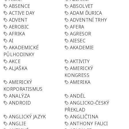
ABSENCE
ABSOLVET
ACTIVE DAY
ADAM ĎURICA
ADVENT
ADVENTNÍ TRHY
AEROBIC
AFERA
AFRIKA
AGRESOR
AI
AIESEC
AKADEMICKÉ
AKADEMIE
PŮLHODINKY
AKCE
AKTIVITY
ALJAŠKA
AMERICKÝ
KONGRESS
AMERICKÝ
AMERIKA
KORPORATISMUS
ANALÝZA
ANDĚL
ANDROID
ANGLICKO-ČESKÝ
PŘEKLAD
ANGLICKÝ JAZYK
ANGLIČTINA
ANGLIE
ANTHONY FAUCI