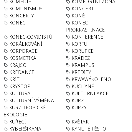
KOMEDIE
KOMFORTNÍ ZÓNA
KOMUNISMUS
KONCERT
KONCERTY
KONĚ
KONEC
KONEC
PROKRASTINACE
KONEC-COVIDISTŮ
KONFERENCE
KORÁLKOVÁNÍ
KORFU
KORPORACE
KORUPCE
KOSMETIKA
KRÁDEŽ
KRAJČO
KRAMPUS
KREDANCE
KREDITY
KRIT
KRWAWÝKOLENO
KRYŠTOF
KUCHYNĚ
KULTURA
KULTURNÍ AKCE
KULTURNÍ VÝMĚNA
KURZ
KURZ TROPICKÉ
KURZY
EKOLOGIE
KUŘECÍ
KVĚTÁK
KYBERŠIKANA
KYNUTÉ TĚSTO