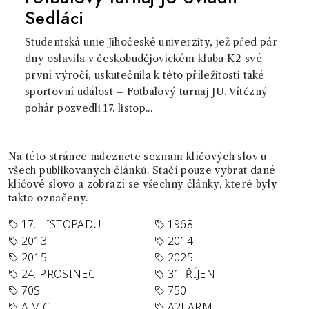
Sedláci
Studentská unie Jihočeské univerzity, jež před pár
dny oslavila v českobudějovickém klubu K2 své
první výročí, uskutečnila k této příležitosti také
sportovní událost – Fotbalový turnaj JU. Vítězný
pohár pozvedli 17. listop...
Na této stránce naleznete seznam klíčových slov u
všech publikovaných článků. Stačí pouze vybrat dané
klíčové slovo a zobrazí se všechny články, které byly
takto označeny.
17. LISTOPADU
1968
2013
2014
2015
2025
24. PROSINEC
31. ŘÍJEN
70S
750
A.M.C.
A2LARM