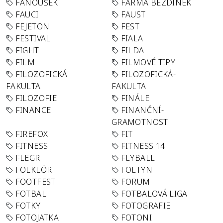
FANOUŠEK
FARMA BEZDÍNEK
FAUCI
FAUST
FEJETON
FEST
FESTIVAL
FIALA
FIGHT
FILDA
FILM
FILMOVÉ TIPY
FILOZOFICKÁ
FILOZOFICKÁ-
FAKULTA
FAKULTA
FILOZOFIE
FINÁLE
FINANCE
FINANČNÍ-
GRAMOTNOST
FIREFOX
FIT
FITNESS
FITNESS 14
FLEGR
FLYBALL
FOLKLÓR
FOLTYN
FOOTFEST
FORUM
FOTBAL
FOTBALOVÁ LIGA
FOTKY
FOTOGRAFIE
FOTOJATKA
FOTONI