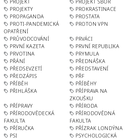
PROJEKT
PROJEKT SBOR
PROJEKTY
PROKRASTINACE
PROPAGANDA
PROSTATA
PROTI-PANDEMICKÁ
PROTON VPN
OPATŘENÍ
PRŮVODCOVÁNÍ
PRVÁCI
PRVNÍ KAZETA
PRVNÍ REPUBLIKA
PRVOTINA
PRYMULA
PŘÁNÍ
PŘEDNÁŠKA
PŘEDSEVZETÍ
PŘEDSTAVENÍ
PŘEDZÁPIS
PŘF
PŘÍBĚH
PŘÍBĚHY
PŘIHLÁŠKA
PŘÍPRAVA NA
ZKOUŠKU
PŘÍPRAVY
PŘÍRODA
PŘÍRODOVĚDECKÁ
PŘÍRODOVĚDNÁ
FAKULTA
FAKULTA
PŘÍRUČKA
PŘÍZRAK LONDÝNA
PSI
PSYCHOLOGICKÁ