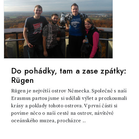
Do pohádky, tam a zase zpátky:
Rügen
Rügen je největší ostrov Německa. Společně s naší
Erasmus partou jsme si udělali výlet a prozkoumali
krásy a poklady tohoto ostrova. V první části si
povíme něco o naší cestě na ostrov, návštěvě
oceánského muzea, procházce ...