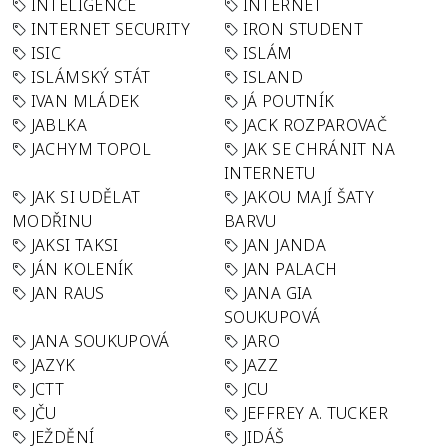
INTELIGENCE
INTERNET
INTERNET SECURITY
IRON STUDENT
ISIC
ISLÁM
ISLÁMSKÝ STÁT
ISLAND
IVAN MLÁDEK
JÁ POUTNÍK
JABLKA
JACK ROZPAROVAČ
JACHYM TOPOL
JAK SE CHRÁNIT NA
INTERNETU
JAK SI UDĚLAT
JAKOU MAJÍ ŠATY
MODŘINU
BARVU
JAKSI TAKSI
JAN JANDA
JÁN KOLENÍK
JAN PALACH
JAN RAUS
JANA GIA
SOUKUPOVÁ
JANA SOUKUPOVÁ
JARO
JAZYK
JAZZ
JCTT
JCU
JČU
JEFFREY A. TUCKER
JEŽDĚNÍ
JIDÁŠ