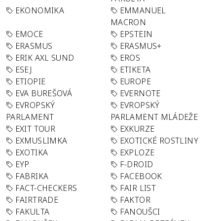
EKONOMIKA
EMMANUEL
MACRON
EMOCE
EPSTEIN
ERASMUS
ERASMUS+
ERIK AXL SUND
EROS
ESEJ
ETIKETA
ETIOPIE
EUROPE
EVA BUREŠOVÁ
EVERNOTE
EVROPSKÝ
EVROPSKÝ
PARLAMENT
PARLAMENT MLÁDEŽE
EXIT TOUR
EXKURZE
EXMUSLIMKA
EXOTICKÉ ROSTLINY
EXOTIKA
EXPLOZE
EYP
F-DROID
FABRIKA
FACEBOOK
FACT-CHECKERS
FAIR LIST
FAIRTRADE
FAKTOR
FAKULTA
FANOUŠCI