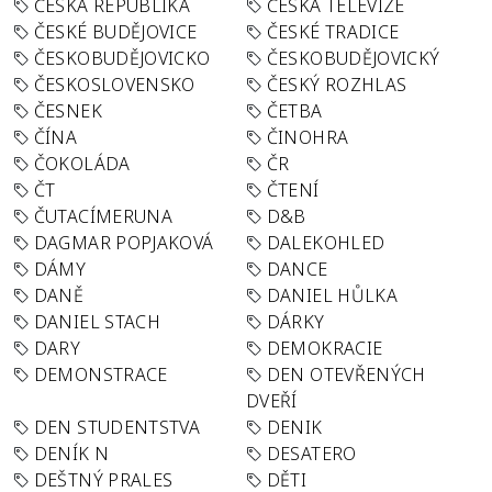
ČESKÁ REPUBLIKA
ČESKÁ TELEVIZE
ČESKÉ BUDĚJOVICE
ČESKÉ TRADICE
ČESKOBUDĚJOVICKO
ČESKOBUDĚJOVICKÝ
ČESKOSLOVENSKO
ČESKÝ ROZHLAS
ČESNEK
ČETBA
ČÍNA
ČINOHRA
ČOKOLÁDA
ČR
ČT
ČTENÍ
ČUTACÍMERUNA
D&B
DAGMAR POPJAKOVÁ
DALEKOHLED
DÁMY
DANCE
DANĚ
DANIEL HŮLKA
DANIEL STACH
DÁRKY
DARY
DEMOKRACIE
DEMONSTRACE
DEN OTEVŘENÝCH
DVEŘÍ
DEN STUDENTSTVA
DENIK
DENÍK N
DESATERO
DEŠTNÝ PRALES
DĚTI