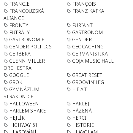
FRANCIE
FRANÇOIS
FRANCOUZSKÁ
FRANZ KAFKA
ALIANCE
FRONTY
FURIANT
FUTRÁLY
GASTRONOM
GASTRONOMIE
GENDER
GENDER-POLITICS
GEOCACHING
GERBERA
GERMANISTIKA
GLENN MILLER
GOJA MUSIC HALL
ORCHESTRA
GOOGLE
GREAT RESET
GROK
GROOVIN´HIGH
GYMNÁZIUM
H.E.A.T.
STRAKONICE
HALLOWEEN
HARLEJ
HARLEM SHAKE
HÁZENÁ
HEJLÍK
HERCI
HIGHWAY 61
HISTORIE
HLASOVÁNÍ
HLAVOLAM