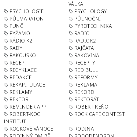
VÁLKA
PSYCHOLOGIE
PSYCHOLOGY
PŮLMARATON
PŮLNOČNÍ
PUNČ
PYROTECHNIKA
PYŽAMO
RADIO
RÁDIO K2
RADIOK2
RADY
RAJČATA
RAKOUSKO
RAKOVINA
RECEPT
RECEPTY
RECYKLACE
RED BULL
REDAKCE
REFORMY
REKAPITULACE
REKLAMA
REKLAMY
REKORD
REKTOR
REKTORÁT
REMINDER APP
ROBERT KEŇO
ROBERT-KOCH
ROCK CAFÉ CONTEST
INSTITUT
ROCKOVÉ VÁNOCE
RODINA
RODINNÝ DM BĚH
RODODENDRON