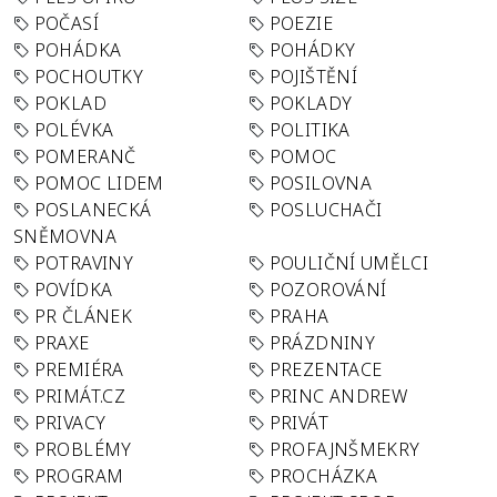
POČASÍ
POEZIE
POHÁDKA
POHÁDKY
POCHOUTKY
POJIŠTĚNÍ
POKLAD
POKLADY
POLÉVKA
POLITIKA
POMERANČ
POMOC
POMOC LIDEM
POSILOVNA
POSLANECKÁ
POSLUCHAČI
SNĚMOVNA
POTRAVINY
POULIČNÍ UMĚLCI
POVÍDKA
POZOROVÁNÍ
PR ČLÁNEK
PRAHA
PRAXE
PRÁZDNINY
PREMIÉRA
PREZENTACE
PRIMÁT.CZ
PRINC ANDREW
PRIVACY
PRIVÁT
PROBLÉMY
PROFAJNŠMEKRY
PROGRAM
PROCHÁZKA