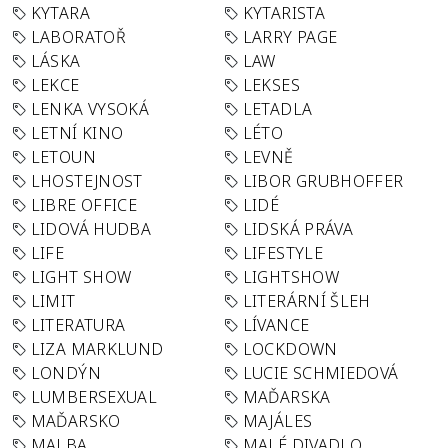
KYTARA
KYTARISTA
LABORATOŘ
LARRY PAGE
LÁSKA
LAW
LEKCE
LEKSES
LENKA VYSOKÁ
LETADLA
LETNÍ KINO
LÉTO
LETOUN
LEVNĚ
LHOSTEJNOST
LIBOR GRUBHOFFER
LIBRE OFFICE
LIDÉ
LIDOVÁ HUDBA
LIDSKÁ PRÁVA
LIFE
LIFESTYLE
LIGHT SHOW
LIGHTSHOW
LIMIT
LITERÁRNÍ ŠLEH
LITERATURA
LÍVANCE
LIZA MARKLUND
LOCKDOWN
LONDÝN
LUCIE SCHMIEDOVÁ
LUMBERSEXUAL
MAĎARSKA
MAĎARSKO
MAJÁLES
MALBA
MALÉ DIVADLO