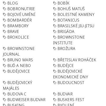
BLOG
BOBÍK
BOBRONUTRIE
BOHUŠ MATUŠ
BOJOVÉ UMĚNÍ
BOLESTNÉ KAMENY
BOMBARDÉR
BOTANICUS
BRAMBORY
BRASILSKÉ JIU-JITSU
BRAVE
BRIGÁDA
BROKOLICE
BROWNSTONE
INSTITUTE
BROWNSTONE
BROŽURA
JOURNAL
BRUNO MARS
BŘETISLAV ROHÁČEK
BUĎ A NEBO
BUDĚJCE
BUDĚJOVICE
BUDĚJOVICKÉ
EKONOMICKÉ DNY
BUDĚJOVICKÝ
BUDOUCNOST
MAJÁLES
BUDOVA C
BUDVAR
BUDWEISER BUDVAR
BUSKERS FEST
BUSKING
BYDLENÍ