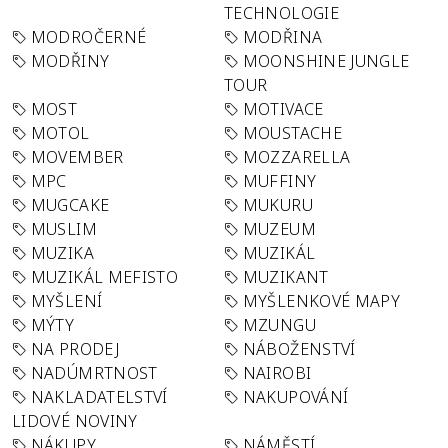
TECHNOLOGIE
MODROČERNÉ
MODŘINA
MODŘINY
MOONSHINE JUNGLE
TOUR
MOST
MOTIVACE
MOTOL
MOUSTACHE
MOVEMBER
MOZZARELLA
MPC
MUFFINY
MUGCAKE
MUKURU
MUSLIM
MUZEUM
MUZIKA
MUZIKÁL
MUZIKÁL MEFISTO
MUZIKANT
MYŠLENÍ
MYŠLENKOVÉ MAPY
MÝTY
MZUNGU
NA PRODEJ
NÁBOŽENSTVÍ
NADÚMRTNOST
NAIROBI
NAKLADATELSTVÍ
NAKUPOVÁNÍ
LIDOVÉ NOVINY
NÁKUPY
NÁMĚSTÍ