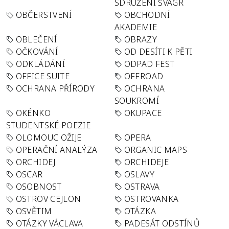
SDRUŽENÍ ŠVAGR
OBČERSTVENÍ
OBCHODNÍ
AKADEMIE
OBLEČENÍ
OBRAZY
OČKOVÁNÍ
OD DESÍTI K PĚTI
ODKLÁDÁNÍ
ODPAD FEST
OFFICE SUITE
OFFROAD
OCHRANA PŘÍRODY
OCHRANA
SOUKROMÍ
OKÉNKO
OKUPACE
STUDENTSKÉ POEZIE
OLOMOUC OŽIJE
OPERA
OPERAČNÍ ANALÝZA
ORGANIC MAPS
ORCHIDEJ
ORCHIDEJE
OSCAR
OSLAVY
OSOBNOST
OSTRAVA
OSTROV CEJLON
OSTROVANKA
OSVĚTIM
OTÁZKA
OTÁZKY VÁCLAVA
PADESÁT ODSTÍNŮ