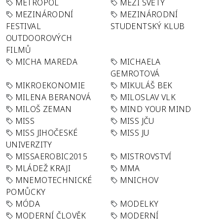
METROPOL
MEZI SVĚTY
MEZINÁRODNÍ
MEZINÁRODNÍ
FESTIVAL
STUDENTSKÝ KLUB
OUTDOOROVÝCH
FILMŮ
MICHA MAREDA
MICHAELA
GEMROTOVÁ
MIKROEKONOMIE
MIKULÁŠ BEK
MILENA BERANOVÁ
MILOSLAV VLK
MILOŠ ZEMAN
MIND YOUR MIND
MISS
MISS JČU
MISS JIHOČESKÉ
MISS JU
UNIVERZITY
MISSAEROBIC2015
MISTROVSTVÍ
MLÁDEŽ KRAJI
MMA
MNEMOTECHNICKÉ
MNICHOV
POMŮCKY
MÓDA
MODELKY
MODERNÍ ČLOVĚK
MODERNÍ