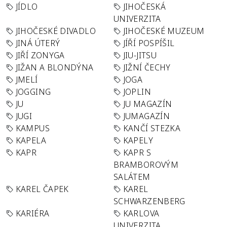
JÍDLO
JIHOČESKÁ
UNIVERZITA
JIHOČESKÉ DIVADLO
JIHOČESKÉ MUZEUM
JINÁ ÚTERÝ
JÍŘÍ POSPÍŠIL
JIŘÍ ZONYGA
JIU-JITSU
JIŽAN A BLONDÝNA
JIŽNÍ ČECHY
JMELÍ
JOGA
JOGGING
JOPLIN
JU
JU MAGAZÍN
JUGI
JUMAGAZÍN
KAMPUS
KANČÍ STEZKA
KAPELA
KAPELY
KAPR
KAPR S
BRAMBOROVÝM
SALÁTEM
KAREL ČAPEK
KAREL
SCHWARZENBERG
KARIÉRA
KARLOVA
UNIVERZITA