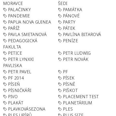
MORAVCE
ŠEDI
PALAČINKY
PAMÁTKA
PANDEMIE
PÁNOVÉ
PAPUA NOVA GUINEA
PARTY
PAŘÍŽ
PÁTEK
PAVLA SMETANOVÁ
PAVLÍNA BITAROVÁ
PEDAGOGICKÁ
PENÍZE
FAKULTA
PETICE
PETR LUDWIG
PETR LYNXXI
PETR NOVÁK
PAVLISKA
PETR PAVEL
PF
PF 2014
PÍSEK
PÍSEŇ
PÍSNĚ
PÍSNIČKÁŘI
PIŠKOT
PIVO
PLACEMENT TEST
PLAKÁT
PLANETÁRIUM
PLAVKOVÁSEZONA
PLES
PLES UPÍRŮ
PLUS SIZE