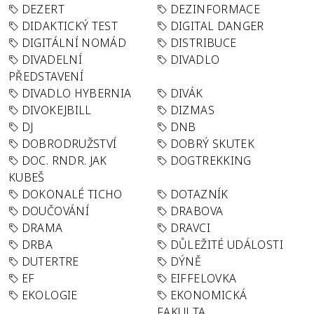
DEZERT
DEZINFORMACE
DIDAKTICKÝ TEST
DIGITAL DANGER
DIGITÁLNÍ NOMÁD
DISTRIBUCE
DIVADELNÍ
DIVADLO
PŘEDSTAVENÍ
DIVADLO HYBERNIA
DIVÁK
DIVOKEJBILL
DIZMAS
DJ
DNB
DOBRODRUŽSTVÍ
DOBRÝ SKUTEK
DOC. RNDR. JAK
DOGTREKKING
KUBEŠ
DOKONALÉ TICHO
DOTAZNÍK
DOUČOVÁNÍ
DRABOVA
DRAMA
DRAVCI
DRBA
DŮLEŽITÉ UDÁLOSTI
DUTERTRE
DÝNĚ
EF
EIFFELOVKA
EKOLOGIE
EKONOMICKÁ
FAKULTA