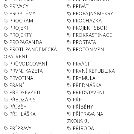
PRIVACY
PRIVÁT
PROBLÉMY
PROFAJNŠMEKRY
PROGRAM
PROCHÁZKA
PROJEKT
PROJEKT SBOR
PROJEKTY
PROKRASTINACE
PROPAGANDA
PROSTATA
PROTI-PANDEMICKÁ
PROTON VPN
OPATŘENÍ
PRŮVODCOVÁNÍ
PRVÁCI
PRVNÍ KAZETA
PRVNÍ REPUBLIKA
PRVOTINA
PRYMULA
PŘÁNÍ
PŘEDNÁŠKA
PŘEDSEVZETÍ
PŘEDSTAVENÍ
PŘEDZÁPIS
PŘF
PŘÍBĚH
PŘÍBĚHY
PŘIHLÁŠKA
PŘÍPRAVA NA
ZKOUŠKU
PŘÍPRAVY
PŘÍRODA