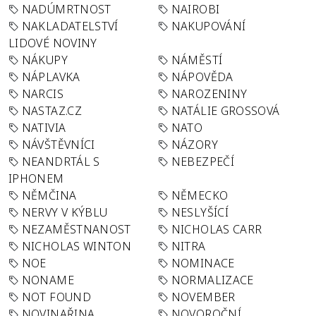
NADÚMRTNOST
NAIROBI
NAKLADATELSTVÍ
NAKUPOVÁNÍ
LIDOVÉ NOVINY
NÁKUPY
NÁMĚSTÍ
NÁPLAVKA
NÁPOVĚDA
NARCIS
NAROZENINY
NASTAZ.CZ
NATÁLIE GROSSOVÁ
NATIVIA
NATO
NÁVŠTĚVNÍCI
NÁZORY
NEANDRTÁL S
NEBEZPEČÍ
IPHONEM
NĚMČINA
NĚMECKO
NERVY V KÝBLU
NESLYŠÍCÍ
NEZAMĚSTNANOST
NICHOLAS CARR
NICHOLAS WINTON
NITRA
NOE
NOMINACE
NONAME
NORMALIZACE
NOT FOUND
NOVEMBER
NOVINAŘINA
NOVOROČNÍ