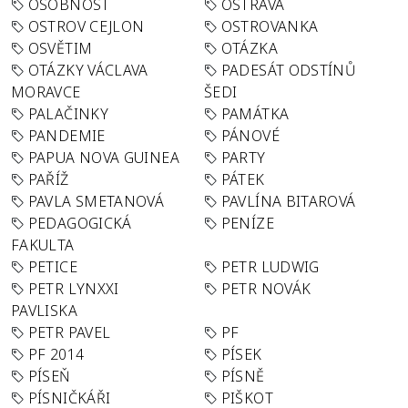
OSOBNOST
OSTRAVA
OSTROV CEJLON
OSTROVANKA
OSVĚTIM
OTÁZKA
OTÁZKY VÁCLAVA
PADESÁT ODSTÍNŮ
MORAVCE
ŠEDI
PALAČINKY
PAMÁTKA
PANDEMIE
PÁNOVÉ
PAPUA NOVA GUINEA
PARTY
PAŘÍŽ
PÁTEK
PAVLA SMETANOVÁ
PAVLÍNA BITAROVÁ
PEDAGOGICKÁ
PENÍZE
FAKULTA
PETICE
PETR LUDWIG
PETR LYNXXI
PETR NOVÁK
PAVLISKA
PETR PAVEL
PF
PF 2014
PÍSEK
PÍSEŇ
PÍSNĚ
PÍSNIČKÁŘI
PIŠKOT