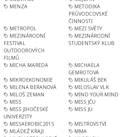
MENZA
METODIKA
PRŮVODCOVSKÉ
ČINNOSTI
METROPOL
MEZI SVĚTY
MEZINÁRODNÍ
MEZINÁRODNÍ
FESTIVAL
STUDENTSKÝ KLUB
OUTDOOROVÝCH
FILMŮ
MICHA MAREDA
MICHAELA
GEMROTOVÁ
MIKROEKONOMIE
MIKULÁŠ BEK
MILENA BERANOVÁ
MILOSLAV VLK
MILOŠ ZEMAN
MIND YOUR MIND
MISS
MISS JČU
MISS JIHOČESKÉ
MISS JU
UNIVERZITY
MISSAEROBIC2015
MISTROVSTVÍ
MLÁDEŽ KRAJI
MMA