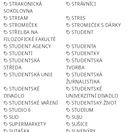
STRAKONICKÁ
STRÁVNÍCI
SOKOLOVNA
STREAM
STRES
STROMEČEK
STROMEČEK S DÁRKY
STŘELBA NA
STUDENT
FILOZOFICKÉ FAKULTĚ
STUDENT AGENCY
STUDENTA
STUDENTI
STUDENTKY
STUDENTSKÁ
STUDENTSKÁ
STŘEDA
TVORBA
STUDENTSKÁ UNIE
STUDENTSKÁ
ŽURNALISTIKA
STUDENTSKÉ
STUDENTSKÉ
DIVADLO
UNIVERZITNÍ DIVADLO
STUDENTSKÉ VAŘENÍ
STUDENTSKÝ ŽIVOT
STUDIO 6
STUDIUM
SUD
SUJU
SUPERMARKETY
SUŠICE
SUTAŠKA
SUVENÝRY