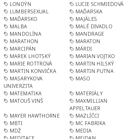
LONDÝN
LUCIE SCHMIEDOVÁ
LUMBERSEXUAL
MAĎARSKA
MAĎARSKO
MAJÁLES
MALBA
MALÉ DIVADLO
MANDOLÍNA
MANDRAGE
MARATHON
MARATON
MARCIPÁN
MÁRDI
MAREK LHOTSKÝ
MARIAN VOJTKO
MARIE ROTTROVÁ
MARTIN HILSKÝ
MARTIN KONVIČKA
MARTIN PUTNA
MASARYKOVA
MASO
UNIVERZITA
MATEMATIKA
MATERIÁLY
MATOUŠ VINŠ
MAXMILLIAN
APPELTAUER
MAYER HAWTHORNE
MAZLÍČCI
MBTI
MC FABRIKA
MDŽ
MEDIA
MEDITACE
MEJDAN