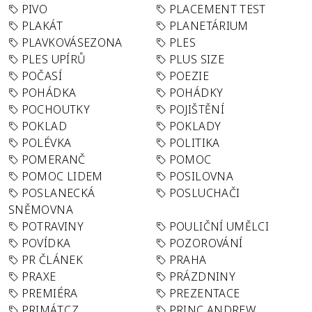
PIVO
PLACEMENT TEST
PLAKÁT
PLANETÁRIUM
PLAVKOVÁSEZONA
PLES
PLES UPÍRŮ
PLUS SIZE
POČASÍ
POEZIE
POHÁDKA
POHÁDKY
POCHOUTKY
POJIŠTĚNÍ
POKLAD
POKLADY
POLÉVKA
POLITIKA
POMERANČ
POMOC
POMOC LIDEM
POSILOVNA
POSLANECKÁ
POSLUCHAČI
SNĚMOVNA
POTRAVINY
POULIČNÍ UMĚLCI
POVÍDKA
POZOROVÁNÍ
PR ČLÁNEK
PRAHA
PRAXE
PRÁZDNINY
PREMIÉRA
PREZENTACE
PRIMÁT.CZ
PRINC ANDREW