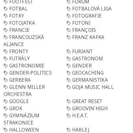
FOOTFEST
FORUM
FOTBAL
FOTBALOVÁ LIGA
FOTKY
FOTOGRAFIE
FOTOJATKA
FOTONI
FRANCIE
FRANÇOIS
FRANCOUZSKÁ
FRANZ KAFKA
ALIANCE
FRONTY
FURIANT
FUTRÁLY
GASTRONOM
GASTRONOMIE
GENDER
GENDER-POLITICS
GEOCACHING
GERBERA
GERMANISTIKA
GLENN MILLER
GOJA MUSIC HALL
ORCHESTRA
GOOGLE
GREAT RESET
GROK
GROOVIN´HIGH
GYMNÁZIUM
H.E.A.T.
STRAKONICE
HALLOWEEN
HARLEJ