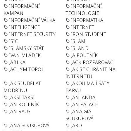
INFORMAČNÍ
INFORMAČNÍ
KAMPAŇ
TECHNOLOGIE
INFORMAČNÍ VÁLKA
INFORMATIKA
INTELIGENCE
INTERNET
INTERNET SECURITY
IRON STUDENT
ISIC
ISLÁM
ISLÁMSKÝ STÁT
ISLAND
IVAN MLÁDEK
JÁ POUTNÍK
JABLKA
JACK ROZPAROVAČ
JACHYM TOPOL
JAK SE CHRÁNIT NA
INTERNETU
JAK SI UDĚLAT
JAKOU MAJÍ ŠATY
MODŘINU
BARVU
JAKSI TAKSI
JAN JANDA
JÁN KOLENÍK
JAN PALACH
JAN RAUS
JANA GIA
SOUKUPOVÁ
JANA SOUKUPOVÁ
JARO