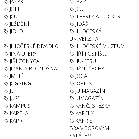
JAZYK
JAZZ
JCTT
JCU
JČU
JEFFREY A. TUCKER
JEŽDĚNÍ
JIDÁŠ
JÍDLO
JIHOČESKÁ
UNIVERZITA
JIHOČESKÉ DIVADLO
JIHOČESKÉ MUZEUM
JINÁ ÚTERÝ
JÍŘÍ POSPÍŠIL
JIŘÍ ZONYGA
JIU-JITSU
JIŽAN A BLONDÝNA
JIŽNÍ ČECHY
JMELÍ
JOGA
JOGGING
JOPLIN
JU
JU MAGAZÍN
JUGI
JUMAGAZÍN
KAMPUS
KANČÍ STEZKA
KAPELA
KAPELY
KAPR
KAPR S
BRAMBOROVÝM
SALÁTEM