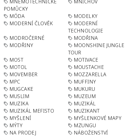
MNEMOTECHNICKÉ
MNICHOV
POMŮCKY
MÓDA
MODELKY
MODERNÍ ČLOVĚK
MODERNÍ
TECHNOLOGIE
MODROČERNÉ
MODŘINA
MODŘINY
MOONSHINE JUNGLE
TOUR
MOST
MOTIVACE
MOTOL
MOUSTACHE
MOVEMBER
MOZZARELLA
MPC
MUFFINY
MUGCAKE
MUKURU
MUSLIM
MUZEUM
MUZIKA
MUZIKÁL
MUZIKÁL MEFISTO
MUZIKANT
MYŠLENÍ
MYŠLENKOVÉ MAPY
MÝTY
MZUNGU
NA PRODEJ
NÁBOŽENSTVÍ