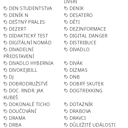
DVEŘÍ
DEN STUDENTSTVA
DENIK
DENÍK N
DESATERO
DEŠTNÝ PRALES
DĚTI
DEZERT
DEZINFORMACE
DIDAKTICKÝ TEST
DIGITAL DANGER
DIGITÁLNÍ NOMÁD
DISTRIBUCE
DIVADELNÍ
DIVADLO
PŘEDSTAVENÍ
DIVADLO HYBERNIA
DIVÁK
DIVOKEJBILL
DIZMAS
DJ
DNB
DOBRODRUŽSTVÍ
DOBRÝ SKUTEK
DOC. RNDR. JAK
DOGTREKKING
KUBEŠ
DOKONALÉ TICHO
DOTAZNÍK
DOUČOVÁNÍ
DRABOVA
DRAMA
DRAVCI
DRBA
DŮLEŽITÉ UDÁLOSTI