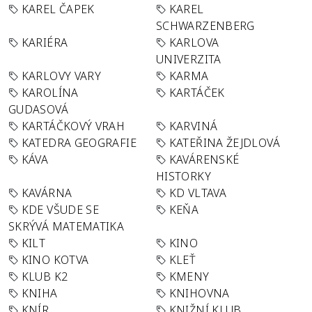
KAREL ČAPEK
KAREL
SCHWARZENBERG
KARIÉRA
KARLOVA
UNIVERZITA
KARLOVY VARY
KARMA
KAROLÍNA
KARTÁČEK
GUDASOVÁ
KARTÁČKOVÝ VRAH
KARVINÁ
KATEDRA GEOGRAFIE
KATEŘINA ŽEJDLOVÁ
KÁVA
KAVÁRENSKÉ
HISTORKY
KAVÁRNA
KD VLTAVA
KDE VŠUDE SE
KEŇA
SKRÝVÁ MATEMATIKA
KILT
KINO
KINO KOTVA
KLEŤ
KLUB K2
KMENY
KNIHA
KNIHOVNA
KNÍR
KNIŽNÍ KLUB