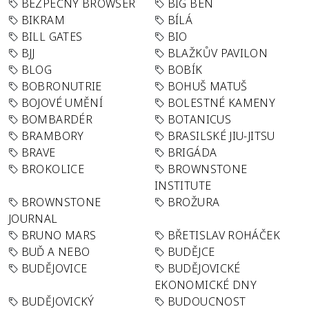
BEZPEČNÝ BROWSER
BIG BEN
BIKRAM
BÍLÁ
BILL GATES
BIO
BJJ
BLAŽKŮV PAVILON
BLOG
BOBÍK
BOBRONUTRIE
BOHUŠ MATUŠ
BOJOVÉ UMĚNÍ
BOLESTNÉ KAMENY
BOMBARDÉR
BOTANICUS
BRAMBORY
BRASILSKÉ JIU-JITSU
BRAVE
BRIGÁDA
BROKOLICE
BROWNSTONE
INSTITUTE
BROWNSTONE
BROŽURA
JOURNAL
BRUNO MARS
BŘETISLAV ROHÁČEK
BUĎ A NEBO
BUDĚJCE
BUDĚJOVICE
BUDĚJOVICKÉ
EKONOMICKÉ DNY
BUDĚJOVICKÝ
BUDOUCNOST