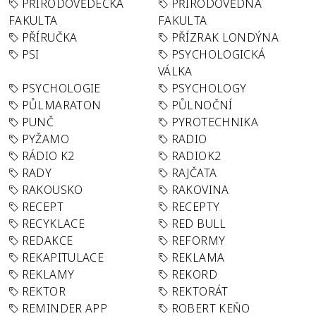
PŘÍRODOVĚDECKÁ
PŘÍRODOVĚDNÁ
FAKULTA
FAKULTA
PŘÍRUČKA
PŘÍZRAK LONDÝNA
PSI
PSYCHOLOGICKÁ
VÁLKA
PSYCHOLOGIE
PSYCHOLOGY
PŮLMARATON
PŮLNOČNÍ
PUNČ
PYROTECHNIKA
PYŽAMO
RADIO
RÁDIO K2
RADIOK2
RADY
RAJČATA
RAKOUSKO
RAKOVINA
RECEPT
RECEPTY
RECYKLACE
RED BULL
REDAKCE
REFORMY
REKAPITULACE
REKLAMA
REKLAMY
REKORD
REKTOR
REKTORÁT
REMINDER APP
ROBERT KEŇO