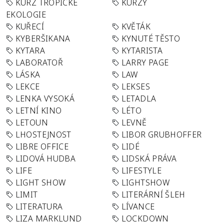
KURZ TROPICKÉ
KURZY
EKOLOGIE
KUŘECÍ
KVĚTÁK
KYBERŠIKANA
KYNUTÉ TĚSTO
KYTARA
KYTARISTA
LABORATOŘ
LARRY PAGE
LÁSKA
LAW
LEKCE
LEKSES
LENKA VYSOKÁ
LETADLA
LETNÍ KINO
LÉTO
LETOUN
LEVNĚ
LHOSTEJNOST
LIBOR GRUBHOFFER
LIBRE OFFICE
LIDÉ
LIDOVÁ HUDBA
LIDSKÁ PRÁVA
LIFE
LIFESTYLE
LIGHT SHOW
LIGHTSHOW
LIMIT
LITERÁRNÍ ŠLEH
LITERATURA
LÍVANCE
LIZA MARKLUND
LOCKDOWN