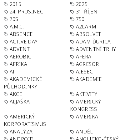
2015
2025
24. PROSINEC
31. ŘÍJEN
70S
750
A.M.C.
A2LARM
ABSENCE
ABSOLVET
ACTIVE DAY
ADAM ĎURICA
ADVENT
ADVENTNÍ TRHY
AEROBIC
AFERA
AFRIKA
AGRESOR
AI
AIESEC
AKADEMICKÉ
AKADEMIE
PŮLHODINKY
AKCE
AKTIVITY
ALJAŠKA
AMERICKÝ
KONGRESS
AMERICKÝ
AMERIKA
KORPORATISMUS
ANALÝZA
ANDĚL
ANDROID
ANGLICKO-ČESKÝ