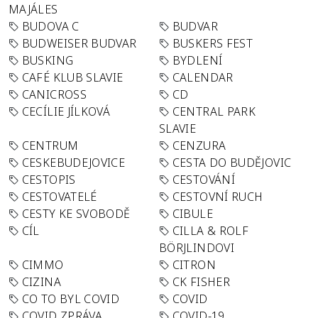
MAJÁLES
BUDOVA C
BUDVAR
BUDWEISER BUDVAR
BUSKERS FEST
BUSKING
BYDLENÍ
CAFÉ KLUB SLAVIE
CALENDAR
CANICROSS
CD
CECÍLIE JÍLKOVÁ
CENTRAL PARK
SLAVIE
CENTRUM
CENZURA
CESKEBUDEJOVICE
CESTA DO BUDĚJOVIC
CESTOPIS
CESTOVÁNÍ
CESTOVATELÉ
CESTOVNÍ RUCH
CESTY KE SVOBODĚ
CIBULE
CÍL
CILLA & ROLF
BÖRJLINDOVI
CIMMO
CITRON
CIZINA
CK FISHER
CO TO BYL COVID
COVID
COVID ZPRÁVA
COVID-19