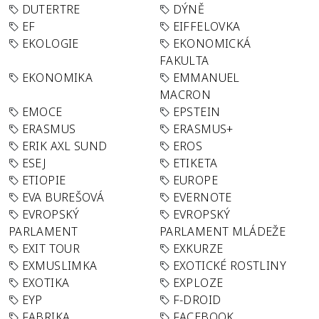
DUTERTRE
DÝNĚ
EF
EIFFELOVKA
EKOLOGIE
EKONOMICKÁ
FAKULTA
EKONOMIKA
EMMANUEL
MACRON
EMOCE
EPSTEIN
ERASMUS
ERASMUS+
ERIK AXL SUND
EROS
ESEJ
ETIKETA
ETIOPIE
EUROPE
EVA BUREŠOVÁ
EVERNOTE
EVROPSKÝ
EVROPSKÝ
PARLAMENT
PARLAMENT MLÁDEŽE
EXIT TOUR
EXKURZE
EXMUSLIMKA
EXOTICKÉ ROSTLINY
EXOTIKA
EXPLOZE
EYP
F-DROID
FABRIKA
FACEBOOK