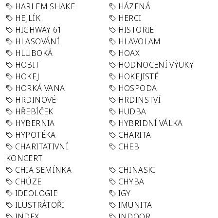
HARLEM SHAKE
HÁZENÁ
HEJLÍK
HERCI
HIGHWAY 61
HISTORIE
HLASOVÁNÍ
HLAVOLAM
HLUBOKÁ
HOAX
HOBIT
HODNOCENÍ VÝUKY
HOKEJ
HOKEJISTÉ
HORKÁ VANA
HOSPODA
HRDINOVÉ
HRDINSTVÍ
HŘEBÍČEK
HUDBA
HYBERNIA
HYBRIDNÍ VÁLKA
HYPOTÉKA
CHARITA
CHARITATIVNÍ
CHEB
KONCERT
CHIA SEMÍNKA
CHINASKI
CHŮZE
CHYBA
IDEOLOGIE
IGY
ILUSTRÁTOŘI
IMUNITA
INDEX
INDOOR