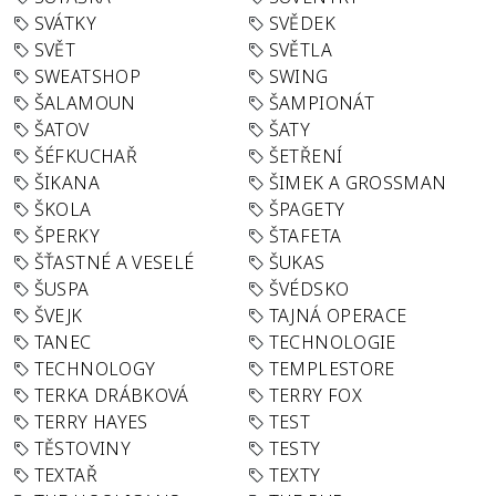
SVÁTKY
SVĚDEK
SVĚT
SVĚTLA
SWEATSHOP
SWING
ŠALAMOUN
ŠAMPIONÁT
ŠATOV
ŠATY
ŠÉFKUCHAŘ
ŠETŘENÍ
ŠIKANA
ŠIMEK A GROSSMAN
ŠKOLA
ŠPAGETY
ŠPERKY
ŠTAFETA
ŠŤASTNÉ A VESELÉ
ŠUKAS
ŠUSPA
ŠVÉDSKO
ŠVEJK
TAJNÁ OPERACE
TANEC
TECHNOLOGIE
TECHNOLOGY
TEMPLESTORE
TERKA DRÁBKOVÁ
TERRY FOX
TERRY HAYES
TEST
TĚSTOVINY
TESTY
TEXTAŘ
TEXTY