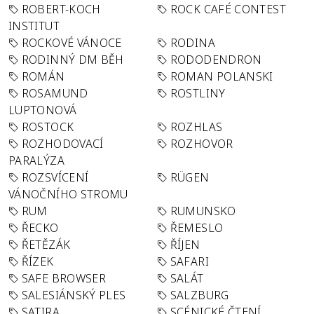
ROBERT-KOCH
ROCK CAFÉ CONTEST
INSTITUT
ROCKOVÉ VÁNOCE
RODINA
RODINNÝ DM BĚH
RODODENDRON
ROMÁN
ROMAN POLANSKI
ROSAMUND
ROSTLINY
LUPTONOVÁ
ROSTOCK
ROZHLAS
ROZHODOVACÍ
ROZHOVOR
PARALÝZA
ROZSVÍCENÍ
RÜGEN
VÁNOČNÍHO STROMU
RUM
RUMUNSKO
ŘECKO
ŘEMESLO
ŘETĚZÁK
ŘÍJEN
ŘÍZEK
SAFARI
SAFE BROWSER
SALÁT
SALESIÁNSKÝ PLES
SALZBURG
SATIRA
SCÉNICKÉ ČTENÍ