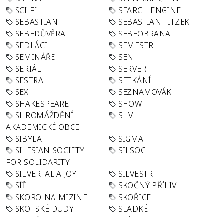
SCI-FI
SEARCH ENGINE
SEBASTIAN
SEBASTIAN FITZEK
SEBEDŮVĚRA
SEBEOBRANA
SEDLÁCI
SEMESTR
SEMINÁŘE
SEN
SERIÁL
SERVER
SESTRA
SETKÁNÍ
SEX
SEZNAMOVÁK
SHAKESPEARE
SHOW
SHROMÁŽDĚNÍ
SHV
AKADEMICKÉ OBCE
SIBYLA
SIGMA
SILESIAN-SOCIETY-
SILSOC
FOR-SOLIDARITY
SILVERTAL A JOY
SILVESTR
SÍŤ
SKOČNÝ PŘÍLIV
SKORO-NA-MIZINE
SKOŘICE
SKOTSKÉ DUDY
SLADKÉ