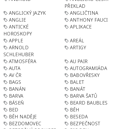
PŘEKLAD
ANGLICKÝ JAZYK
ANGLIČTINA
ANGLIE
ANTHONY FAUCI
ANTICKÉ
APLIKACE
HOROSKOPY
APPLE
AREÁL
ARNOLD
ARTIGY
SCHLEHUBER
ATMOSFÉRA
AU PAIR
AUTA
AUTOGRAMIÁDA
AV ČR
BABOVŘESKY
BAGS
BALET
BANÁN
BANÁT
BARVA
BARVA ŠATŮ
BÁSEŇ
BEARD BAUBLES
BED
BĚH
BĚH NADĚJE
BESEDA
BEZDOMOVEC
BEZPEČNOST