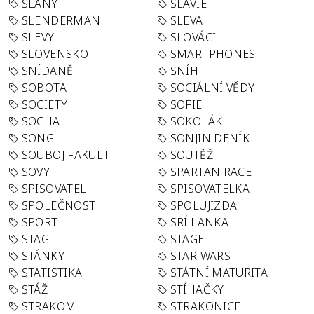
SLANÝ
SLÁVIE
SLENDERMAN
SLEVA
SLEVY
SLOVÁCI
SLOVENSKO
SMARTPHONES
SNÍDANĚ
SNÍH
SOBOTA
SOCIÁLNÍ VĚDY
SOCIETY
SOFIE
SOCHA
SOKOLÁK
SONG
SONJIN DENÍK
SOUBOJ FAKULT
SOUTĚŽ
SOVY
SPARTAN RACE
SPISOVATEL
SPISOVATELKA
SPOLEČNOST
SPOLUJIZDA
SPORT
SRÍ LANKA
STAG
STAGE
STÁNKY
STAR WARS
STATISTIKA
STÁTNÍ MATURITA
STÁŽ
STÍHAČKY
STRAKOM
STRAKONICE