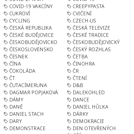
COVID-19 VAKCÍNY
CREEPYPASTA
CUKROVÍ
CVIČENÍ
CYCLING
CZECH-US
ČESKÁ REPUBLIKA
ČESKÁ TELEVIZE
ČESKÉ BUDĚJOVICE
ČESKÉ TRADICE
ČESKOBUDĚJOVICKO
ČESKOBUDĚJOVICKÝ
ČESKOSLOVENSKO
ČESKÝ ROZHLAS
ČESNEK
ČETBA
ČÍNA
ČINOHRA
ČOKOLÁDA
ČR
ČT
ČTENÍ
ČUTACÍMERUNA
D&B
DAGMAR POPJAKOVÁ
DALEKOHLED
DÁMY
DANCE
DANĚ
DANIEL HŮLKA
DANIEL STACH
DÁRKY
DARY
DEMOKRACIE
DEMONSTRACE
DEN OTEVŘENÝCH