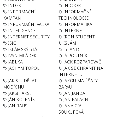
INDEX
INDOOR
INFORMAČNÍ
INFORMAČNÍ
KAMPAŇ
TECHNOLOGIE
INFORMAČNÍ VÁLKA
INFORMATIKA
INTELIGENCE
INTERNET
INTERNET SECURITY
IRON STUDENT
ISIC
ISLÁM
ISLÁMSKÝ STÁT
ISLAND
IVAN MLÁDEK
JÁ POUTNÍK
JABLKA
JACK ROZPAROVAČ
JACHYM TOPOL
JAK SE CHRÁNIT NA
INTERNETU
JAK SI UDĚLAT
JAKOU MAJÍ ŠATY
MODŘINU
BARVU
JAKSI TAKSI
JAN JANDA
JÁN KOLENÍK
JAN PALACH
JAN RAUS
JANA GIA
SOUKUPOVÁ