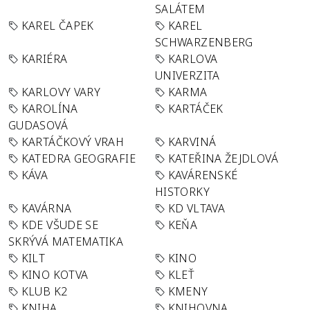
SALÁTEM
KAREL ČAPEK
KAREL
SCHWARZENBERG
KARIÉRA
KARLOVA
UNIVERZITA
KARLOVY VARY
KARMA
KAROLÍNA
KARTÁČEK
GUDASOVÁ
KARTÁČKOVÝ VRAH
KARVINÁ
KATEDRA GEOGRAFIE
KATEŘINA ŽEJDLOVÁ
KÁVA
KAVÁRENSKÉ
HISTORKY
KAVÁRNA
KD VLTAVA
KDE VŠUDE SE
KEŇA
SKRÝVÁ MATEMATIKA
KILT
KINO
KINO KOTVA
KLEŤ
KLUB K2
KMENY
KNIHA
KNIHOVNA