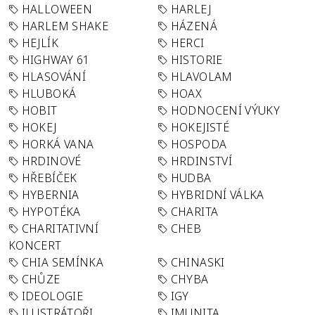
HALLOWEEN
HARLEJ
HARLEM SHAKE
HÁZENÁ
HEJLÍK
HERCI
HIGHWAY 61
HISTORIE
HLASOVÁNÍ
HLAVOLAM
HLUBOKÁ
HOAX
HOBIT
HODNOCENÍ VÝUKY
HOKEJ
HOKEJISTÉ
HORKÁ VANA
HOSPODA
HRDINOVÉ
HRDINSTVÍ
HŘEBÍČEK
HUDBA
HYBERNIA
HYBRIDNÍ VÁLKA
HYPOTÉKA
CHARITA
CHARITATIVNÍ
CHEB
KONCERT
CHIA SEMÍNKA
CHINASKI
CHŮZE
CHYBA
IDEOLOGIE
IGY
ILUSTRÁTOŘI
IMUNITA