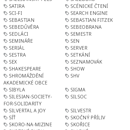
SATIRA
SCÉNICKÉ ČTENÍ
SCI-FI
SEARCH ENGINE
SEBASTIAN
SEBASTIAN FITZEK
SEBEDŮVĚRA
SEBEOBRANA
SEDLÁCI
SEMESTR
SEMINÁŘE
SEN
SERIÁL
SERVER
SESTRA
SETKÁNÍ
SEX
SEZNAMOVÁK
SHAKESPEARE
SHOW
SHROMÁŽDĚNÍ
SHV
AKADEMICKÉ OBCE
SIBYLA
SIGMA
SILESIAN-SOCIETY-
SILSOC
FOR-SOLIDARITY
SILVERTAL A JOY
SILVESTR
SÍŤ
SKOČNÝ PŘÍLIV
SKORO-NA-MIZINE
SKOŘICE