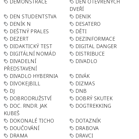
DEMONSTRACE
DEN OTEVŘENÝCH
DVEŘÍ
DEN STUDENTSTVA
DENIK
DENÍK N
DESATERO
DEŠTNÝ PRALES
DĚTI
DEZERT
DEZINFORMACE
DIDAKTICKÝ TEST
DIGITAL DANGER
DIGITÁLNÍ NOMÁD
DISTRIBUCE
DIVADELNÍ
DIVADLO
PŘEDSTAVENÍ
DIVADLO HYBERNIA
DIVÁK
DIVOKEJBILL
DIZMAS
DJ
DNB
DOBRODRUŽSTVÍ
DOBRÝ SKUTEK
DOC. RNDR. JAK
DOGTREKKING
KUBEŠ
DOKONALÉ TICHO
DOTAZNÍK
DOUČOVÁNÍ
DRABOVA
DRAMA
DRAVCI