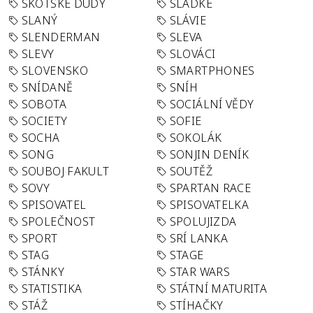
SKOTSKÉ DUDY
SLADKÉ
SLANÝ
SLÁVIE
SLENDERMAN
SLEVA
SLEVY
SLOVÁCI
SLOVENSKO
SMARTPHONES
SNÍDANĚ
SNÍH
SOBOTA
SOCIÁLNÍ VĚDY
SOCIETY
SOFIE
SOCHA
SOKOLÁK
SONG
SONJIN DENÍK
SOUBOJ FAKULT
SOUTĚŽ
SOVY
SPARTAN RACE
SPISOVATEL
SPISOVATELKA
SPOLEČNOST
SPOLUJIZDA
SPORT
SRÍ LANKA
STAG
STAGE
STÁNKY
STAR WARS
STATISTIKA
STÁTNÍ MATURITA
STÁŽ
STÍHAČKY