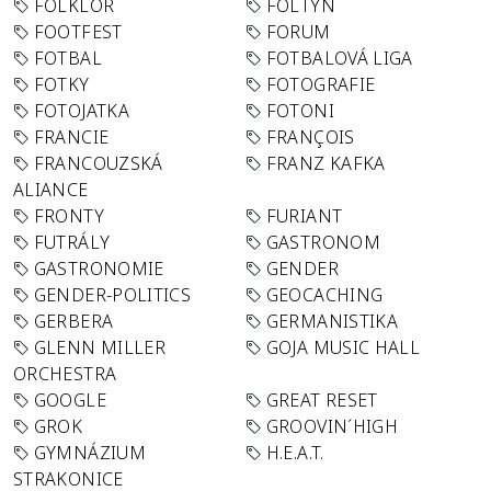
FOLKLÓR
FOLTYN
FOOTFEST
FORUM
FOTBAL
FOTBALOVÁ LIGA
FOTKY
FOTOGRAFIE
FOTOJATKA
FOTONI
FRANCIE
FRANÇOIS
FRANCOUZSKÁ
FRANZ KAFKA
ALIANCE
FRONTY
FURIANT
FUTRÁLY
GASTRONOM
GASTRONOMIE
GENDER
GENDER-POLITICS
GEOCACHING
GERBERA
GERMANISTIKA
GLENN MILLER
GOJA MUSIC HALL
ORCHESTRA
GOOGLE
GREAT RESET
GROK
GROOVIN´HIGH
GYMNÁZIUM
H.E.A.T.
STRAKONICE