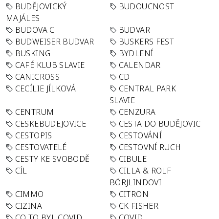
BUDĚJOVICKÝ
BUDOUCNOST
MAJÁLES
BUDOVA C
BUDVAR
BUDWEISER BUDVAR
BUSKERS FEST
BUSKING
BYDLENÍ
CAFÉ KLUB SLAVIE
CALENDAR
CANICROSS
CD
CECÍLIE JÍLKOVÁ
CENTRAL PARK
SLAVIE
CENTRUM
CENZURA
CESKEBUDEJOVICE
CESTA DO BUDĚJOVIC
CESTOPIS
CESTOVÁNÍ
CESTOVATELÉ
CESTOVNÍ RUCH
CESTY KE SVOBODĚ
CIBULE
CÍL
CILLA & ROLF
BÖRJLINDOVI
CIMMO
CITRON
CIZINA
CK FISHER
CO TO BYL COVID
COVID