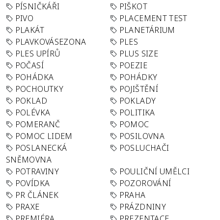
PÍSNIČKÁŘI
PIŠKOT
PIVO
PLACEMENT TEST
PLAKÁT
PLANETÁRIUM
PLAVKOVÁSEZONA
PLES
PLES UPÍRŮ
PLUS SIZE
POČASÍ
POEZIE
POHÁDKA
POHÁDKY
POCHOUTKY
POJIŠTĚNÍ
POKLAD
POKLADY
POLÉVKA
POLITIKA
POMERANČ
POMOC
POMOC LIDEM
POSILOVNA
POSLANECKÁ
POSLUCHAČI
SNĚMOVNA
POTRAVINY
POULIČNÍ UMĚLCI
POVÍDKA
POZOROVÁNÍ
PR ČLÁNEK
PRAHA
PRAXE
PRÁZDNINY
PREMIÉRA
PREZENTACE