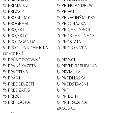
PRIMÁT.CZ
PRINC ANDREW
PRIVACY
PRIVÁT
PROBLÉMY
PROFAJNŠMEKRY
PROGRAM
PROCHÁZKA
PROJEKT
PROJEKT SBOR
PROJEKTY
PROKRASTINACE
PROPAGANDA
PROSTATA
PROTI-PANDEMICKÁ
PROTON VPN
OPATŘENÍ
PRŮVODCOVÁNÍ
PRVÁCI
PRVNÍ KAZETA
PRVNÍ REPUBLIKA
PRVOTINA
PRYMULA
PŘÁNÍ
PŘEDNÁŠKA
PŘEDSEVZETÍ
PŘEDSTAVENÍ
PŘEDZÁPIS
PŘF
PŘÍBĚH
PŘÍBĚHY
PŘIHLÁŠKA
PŘÍPRAVA NA
ZKOUŠKU