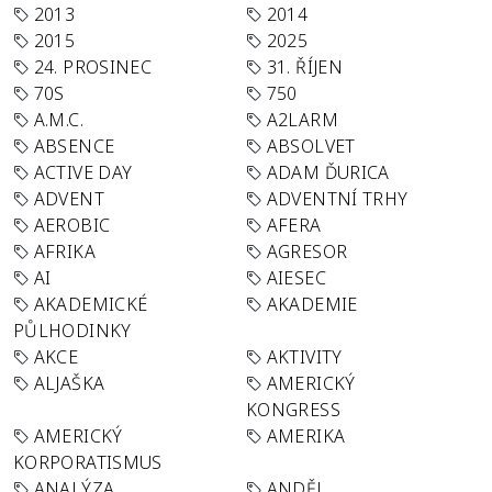
2013
2014
2015
2025
24. PROSINEC
31. ŘÍJEN
70S
750
A.M.C.
A2LARM
ABSENCE
ABSOLVET
ACTIVE DAY
ADAM ĎURICA
ADVENT
ADVENTNÍ TRHY
AEROBIC
AFERA
AFRIKA
AGRESOR
AI
AIESEC
AKADEMICKÉ
AKADEMIE
PŮLHODINKY
AKCE
AKTIVITY
ALJAŠKA
AMERICKÝ
KONGRESS
AMERICKÝ
AMERIKA
KORPORATISMUS
ANALÝZA
ANDĚL