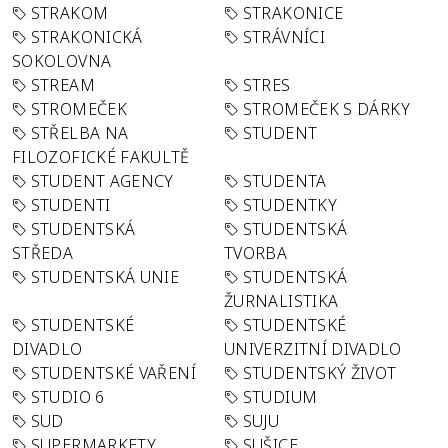
STRAKOM
STRAKONICE
STRAKONICKÁ
STRÁVNÍCI
SOKOLOVNA
STREAM
STRES
STROMEČEK
STROMEČEK S DÁRKY
STŘELBA NA
STUDENT
FILOZOFICKÉ FAKULTĚ
STUDENT AGENCY
STUDENTA
STUDENTI
STUDENTKY
STUDENTSKÁ
STUDENTSKÁ
STŘEDA
TVORBA
STUDENTSKÁ UNIE
STUDENTSKÁ
ŽURNALISTIKA
STUDENTSKÉ
STUDENTSKÉ
DIVADLO
UNIVERZITNÍ DIVADLO
STUDENTSKÉ VAŘENÍ
STUDENTSKÝ ŽIVOT
STUDIO 6
STUDIUM
SUD
SUJU
SUPERMARKETY
SUŠICE