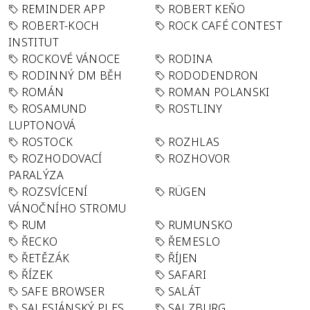
REMINDER APP
ROBERT KEŇO
ROBERT-KOCH
ROCK CAFÉ CONTEST
INSTITUT
ROCKOVÉ VÁNOCE
RODINA
RODINNÝ DM BĚH
RODODENDRON
ROMÁN
ROMAN POLANSKI
ROSAMUND
ROSTLINY
LUPTONOVÁ
ROSTOCK
ROZHLAS
ROZHODOVACÍ
ROZHOVOR
PARALÝZA
ROZSVÍCENÍ
RÜGEN
VÁNOČNÍHO STROMU
RUM
RUMUNSKO
ŘECKO
ŘEMESLO
ŘETĚZÁK
ŘÍJEN
ŘÍZEK
SAFARI
SAFE BROWSER
SALÁT
SALESIÁNSKÝ PLES
SALZBURG