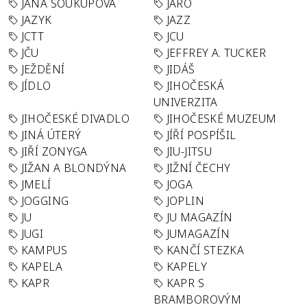
JANA SOUKUPOVÁ
JARO
JAZYK
JAZZ
JCTT
JCU
JČU
JEFFREY A. TUCKER
JEŽDĚNÍ
JIDÁŠ
JÍDLO
JIHOČESKÁ
UNIVERZITA
JIHOČESKÉ DIVADLO
JIHOČESKÉ MUZEUM
JINÁ ÚTERÝ
JÍŘÍ POSPÍŠIL
JIŘÍ ZONYGA
JIU-JITSU
JIŽAN A BLONDÝNA
JIŽNÍ ČECHY
JMELÍ
JOGA
JOGGING
JOPLIN
JU
JU MAGAZÍN
JUGI
JUMAGAZÍN
KAMPUS
KANČÍ STEZKA
KAPELA
KAPELY
KAPR
KAPR S
BRAMBOROVÝM