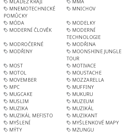
MLÁDEŽ KRAJI
MMA
MNEMOTECHNICKÉ
MNICHOV
POMŮCKY
MÓDA
MODELKY
MODERNÍ ČLOVĚK
MODERNÍ
TECHNOLOGIE
MODROČERNÉ
MODŘINA
MODŘINY
MOONSHINE JUNGLE
TOUR
MOST
MOTIVACE
MOTOL
MOUSTACHE
MOVEMBER
MOZZARELLA
MPC
MUFFINY
MUGCAKE
MUKURU
MUSLIM
MUZEUM
MUZIKA
MUZIKÁL
MUZIKÁL MEFISTO
MUZIKANT
MYŠLENÍ
MYŠLENKOVÉ MAPY
MÝTY
MZUNGU