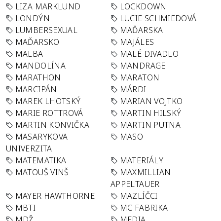
LIZA MARKLUND
LOCKDOWN
LONDÝN
LUCIE SCHMIEDOVÁ
LUMBERSEXUAL
MAĎARSKA
MAĎARSKO
MAJÁLES
MALBA
MALÉ DIVADLO
MANDOLÍNA
MANDRAGE
MARATHON
MARATON
MARCIPÁN
MÁRDI
MAREK LHOTSKÝ
MARIAN VOJTKO
MARIE ROTTROVÁ
MARTIN HILSKÝ
MARTIN KONVIČKA
MARTIN PUTNA
MASARYKOVA
MASO
UNIVERZITA
MATEMATIKA
MATERIÁLY
MATOUŠ VINŠ
MAXMILLIAN
APPELTAUER
MAYER HAWTHORNE
MAZLÍČCI
MBTI
MC FABRIKA
MDŽ
MEDIA