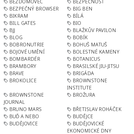
BEZDOMOVEC
BEZPEČNOST
BEZPEČNÝ BROWSER
BIG BEN
BIKRAM
BÍLÁ
BILL GATES
BIO
BJJ
BLAŽKŮV PAVILON
BLOG
BOBÍK
BOBRONUTRIE
BOHUŠ MATUŠ
BOJOVÉ UMĚNÍ
BOLESTNÉ KAMENY
BOMBARDÉR
BOTANICUS
BRAMBORY
BRASILSKÉ JIU-JITSU
BRAVE
BRIGÁDA
BROKOLICE
BROWNSTONE
INSTITUTE
BROWNSTONE
BROŽURA
JOURNAL
BRUNO MARS
BŘETISLAV ROHÁČEK
BUĎ A NEBO
BUDĚJCE
BUDĚJOVICE
BUDĚJOVICKÉ
EKONOMICKÉ DNY