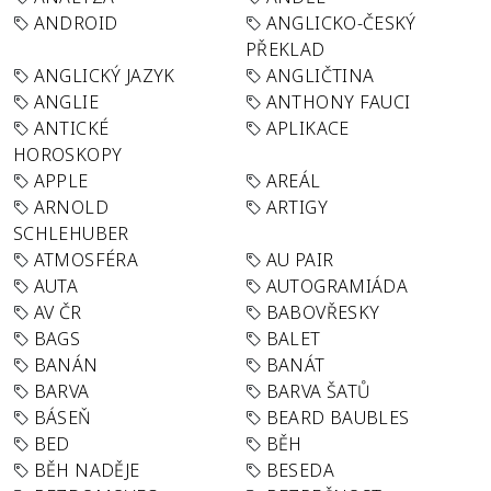
ANDROID
ANGLICKO-ČESKÝ
PŘEKLAD
ANGLICKÝ JAZYK
ANGLIČTINA
ANGLIE
ANTHONY FAUCI
ANTICKÉ
APLIKACE
HOROSKOPY
APPLE
AREÁL
ARNOLD
ARTIGY
SCHLEHUBER
ATMOSFÉRA
AU PAIR
AUTA
AUTOGRAMIÁDA
AV ČR
BABOVŘESKY
BAGS
BALET
BANÁN
BANÁT
BARVA
BARVA ŠATŮ
BÁSEŇ
BEARD BAUBLES
BED
BĚH
BĚH NADĚJE
BESEDA