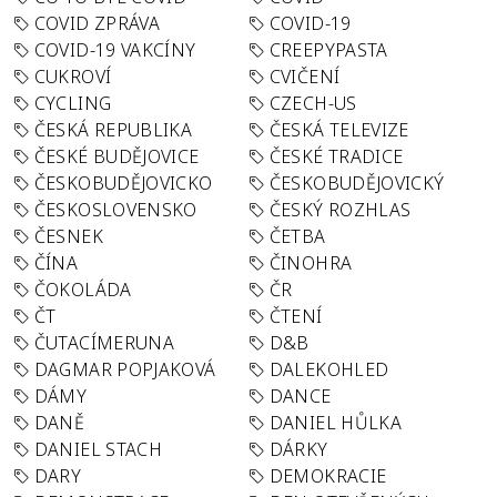
COVID ZPRÁVA
COVID-19
COVID-19 VAKCÍNY
CREEPYPASTA
CUKROVÍ
CVIČENÍ
CYCLING
CZECH-US
ČESKÁ REPUBLIKA
ČESKÁ TELEVIZE
ČESKÉ BUDĚJOVICE
ČESKÉ TRADICE
ČESKOBUDĚJOVICKO
ČESKOBUDĚJOVICKÝ
ČESKOSLOVENSKO
ČESKÝ ROZHLAS
ČESNEK
ČETBA
ČÍNA
ČINOHRA
ČOKOLÁDA
ČR
ČT
ČTENÍ
ČUTACÍMERUNA
D&B
DAGMAR POPJAKOVÁ
DALEKOHLED
DÁMY
DANCE
DANĚ
DANIEL HŮLKA
DANIEL STACH
DÁRKY
DARY
DEMOKRACIE