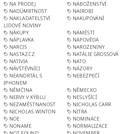
NA PRODEJ
NÁBOŽENSTVÍ
NADÚMRTNOST
NAIROBI
NAKLADATELSTVÍ
NAKUPOVÁNÍ
LIDOVÉ NOVINY
NÁKUPY
NÁMĚSTÍ
NÁPLAVKA
NÁPOVĚDA
NARCIS
NAROZENINY
NASTAZ.CZ
NATÁLIE GROSSOVÁ
NATIVIA
NATO
NÁVŠTĚVNÍCI
NÁZORY
NEANDRTÁL S
NEBEZPEČÍ
IPHONEM
NĚMČINA
NĚMECKO
NERVY V KÝBLU
NESLYŠÍCÍ
NEZAMĚSTNANOST
NICHOLAS CARR
NICHOLAS WINTON
NITRA
NOE
NOMINACE
NONAME
NORMALIZACE
NOT FOUND
NOVEMBER