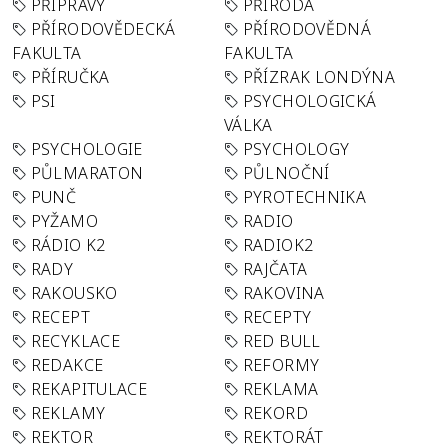
PŘÍPRAVY
PŘÍRODA
PŘÍRODOVĚDECKÁ
PŘÍRODOVĚDNÁ
FAKULTA
FAKULTA
PŘÍRUČKA
PŘÍZRAK LONDÝNA
PSI
PSYCHOLOGICKÁ
VÁLKA
PSYCHOLOGIE
PSYCHOLOGY
PŮLMARATON
PŮLNOČNÍ
PUNČ
PYROTECHNIKA
PYŽAMO
RADIO
RÁDIO K2
RADIOK2
RADY
RAJČATA
RAKOUSKO
RAKOVINA
RECEPT
RECEPTY
RECYKLACE
RED BULL
REDAKCE
REFORMY
REKAPITULACE
REKLAMA
REKLAMY
REKORD
REKTOR
REKTORÁT