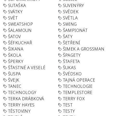
SUTAŠKA
SUVENÝRY
SVÁTKY
SVĚDEK
SVĚT
SVĚTLA
SWEATSHOP
SWING
ŠALAMOUN
ŠAMPIONÁT
ŠATOV
ŠATY
ŠÉFKUCHAŘ
ŠETŘENÍ
ŠIKANA
ŠIMEK A GROSSMAN
ŠKOLA
ŠPAGETY
ŠPERKY
ŠTAFETA
ŠŤASTNÉ A VESELÉ
ŠUKAS
ŠUSPA
ŠVÉDSKO
ŠVEJK
TAJNÁ OPERACE
TANEC
TECHNOLOGIE
TECHNOLOGY
TEMPLESTORE
TERKA DRÁBKOVÁ
TERRY FOX
TERRY HAYES
TEST
TĚSTOVINY
TESTY