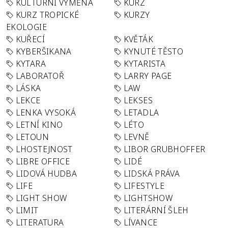
KULTURNÍ VÝMĚNA
KURZ
KURZ TROPICKÉ
KURZY
EKOLOGIE
KUŘECÍ
KVĚTÁK
KYBERŠIKANA
KYNUTÉ TĚSTO
KYTARA
KYTARISTA
LABORATOŘ
LARRY PAGE
LÁSKA
LAW
LEKCE
LEKSES
LENKA VYSOKÁ
LETADLA
LETNÍ KINO
LÉTO
LETOUN
LEVNĚ
LHOSTEJNOST
LIBOR GRUBHOFFER
LIBRE OFFICE
LIDÉ
LIDOVÁ HUDBA
LIDSKÁ PRÁVA
LIFE
LIFESTYLE
LIGHT SHOW
LIGHTSHOW
LIMIT
LITERÁRNÍ ŠLEH
LITERATURA
LÍVANCE