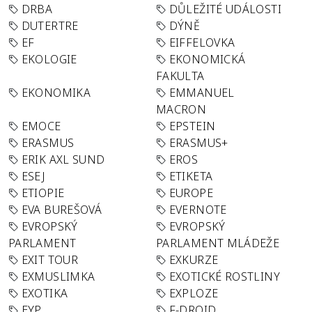
DRBA
DŮLEŽITÉ UDÁLOSTI
DUTERTRE
DÝNĚ
EF
EIFFELOVKA
EKOLOGIE
EKONOMICKÁ
FAKULTA
EKONOMIKA
EMMANUEL
MACRON
EMOCE
EPSTEIN
ERASMUS
ERASMUS+
ERIK AXL SUND
EROS
ESEJ
ETIKETA
ETIOPIE
EUROPE
EVA BUREŠOVÁ
EVERNOTE
EVROPSKÝ
EVROPSKÝ
PARLAMENT
PARLAMENT MLÁDEŽE
EXIT TOUR
EXKURZE
EXMUSLIMKA
EXOTICKÉ ROSTLINY
EXOTIKA
EXPLOZE
EYP
F-DROID