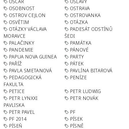
OSCAR
OSLAVY
OSOBNOST
OSTRAVA
OSTROV CEJLON
OSTROVANKA
OSVĚTIM
OTÁZKA
OTÁZKY VÁCLAVA
PADESÁT ODSTÍNŮ
MORAVCE
ŠEDI
PALAČINKY
PAMÁTKA
PANDEMIE
PÁNOVÉ
PAPUA NOVA GUINEA
PARTY
PAŘÍŽ
PÁTEK
PAVLA SMETANOVÁ
PAVLÍNA BITAROVÁ
PEDAGOGICKÁ
PENÍZE
FAKULTA
PETICE
PETR LUDWIG
PETR LYNXXI
PETR NOVÁK
PAVLISKA
PETR PAVEL
PF
PF 2014
PÍSEK
PÍSEŇ
PÍSNĚ