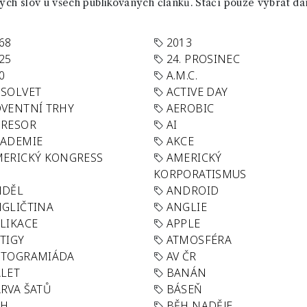
ch slov u všech publikovaných článků. Stačí pouze vybrat da
68
2013
25
24. PROSINEC
0
A.M.C.
SOLVET
ACTIVE DAY
VENTNÍ TRHY
AEROBIC
GRESOR
AI
KADEMIE
AKCE
ERICKÝ KONGRESS
AMERICKÝ
KORPORATISMUS
NDĚL
ANDROID
GLIČTINA
ANGLIE
LIKACE
APPLE
TIGY
ATMOSFÉRA
UTOGRAMIÁDA
AV ČR
LET
BANÁN
RVA ŠATŮ
BÁSEŇ
ĚH
BĚH NADĚJE