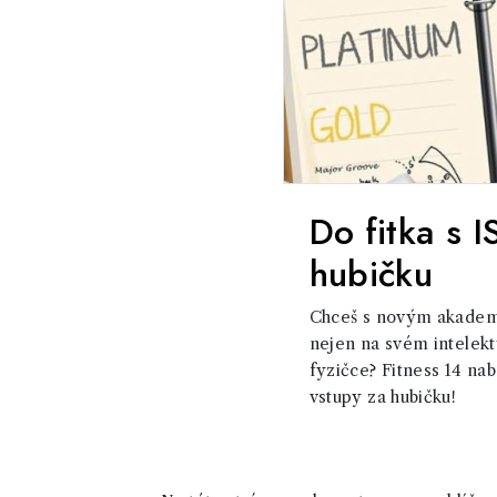
Do fitka s 
hubičku
Chceš s novým akade
nejen na svém intelektu
fyzičce? Fitness 14 na
vstupy za hubičku!