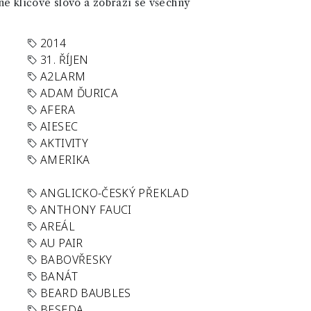
né klíčové slovo a zobrazí se všechny
2014
31. ŘÍJEN
A2LARM
ADAM ĎURICA
AFERA
AIESEC
AKTIVITY
AMERIKA
ANGLICKO-ČESKÝ PŘEKLAD
ANTHONY FAUCI
AREÁL
AU PAIR
BABOVŘESKY
BANÁT
BEARD BAUBLES
BESEDA