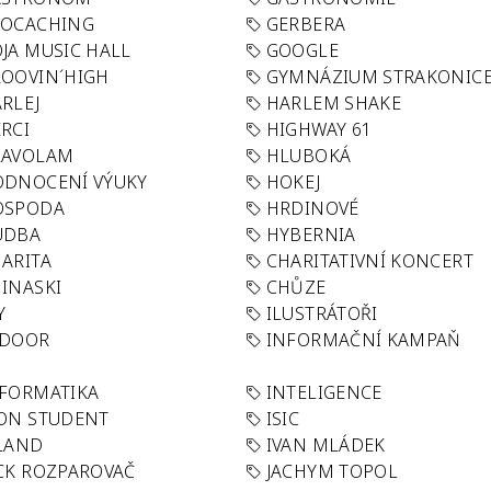
EOCACHING
GERBERA
JA MUSIC HALL
GOOGLE
OOVIN´HIGH
GYMNÁZIUM STRAKONIC
RLEJ
HARLEM SHAKE
RCI
HIGHWAY 61
LAVOLAM
HLUBOKÁ
ODNOCENÍ VÝUKY
HOKEJ
OSPODA
HRDINOVÉ
UDBA
HYBERNIA
ARITA
CHARITATIVNÍ KONCERT
INASKI
CHŮZE
Y
ILUSTRÁTOŘI
NDOOR
INFORMAČNÍ KAMPAŇ
FORMATIKA
INTELIGENCE
ON STUDENT
ISIC
LAND
IVAN MLÁDEK
CK ROZPAROVAČ
JACHYM TOPOL