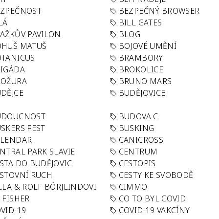
EZPEČNOST
BEZPEČNÝ BROWSER
LÁ
BILL GATES
AŽKŮV PAVILON
BLOG
OHUŠ MATUŠ
BOJOVÉ UMĚNÍ
TANICUS
BRAMBORY
IGÁDA
BROKOLICE
ROŽURA
BRUNO MARS
DĚJCE
BUDĚJOVICE
UDOUCNOST
BUDOVA C
SKERS FEST
BUSKING
ALENDAR
CANICROSS
NTRAL PARK SLAVIE
CENTRUM
STA DO BUDĚJOVIC
CESTOPIS
STOVNÍ RUCH
CESTY KE SVOBODĚ
LLA & ROLF BÖRJLINDOVI
CIMMO
 FISHER
CO TO BYL COVID
VID-19
COVID-19 VAKCÍNY