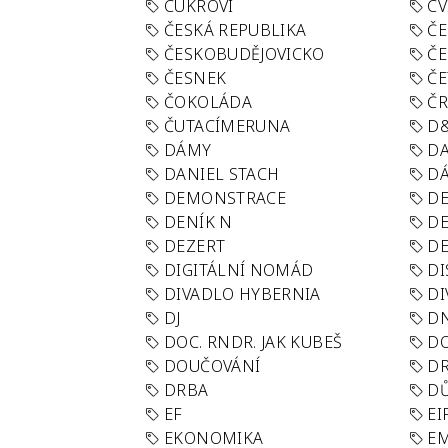
CUKROVÍ
CV
ČESKÁ REPUBLIKA
ČE
ČESKOBUDĚJOVICKO
ČE
ČESNEK
ČE
ČOKOLÁDA
Č
ČUTACÍMERUNA
D
DÁMY
D
DANIEL STACH
D
DEMONSTRACE
DE
DENÍK N
DE
DEZERT
D
DIGITÁLNÍ NOMÁD
DI
DIVADLO HYBERNIA
DI
DJ
D
DOC. RNDR. JAK KUBEŠ
D
DOUČOVÁNÍ
D
DRBA
DŮ
EF
EI
EKONOMIKA
E