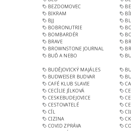
BEZDOMOVEC
B
BIKRAM
BÍ
BJJ
BL
BOBRONUTRIE
B
BOMBARDÉR
BO
BRAVE
BR
BROWNSTONE JOURNAL
B
BUĎ A NEBO
BU
BUDĚJOVICKÝ MAJÁLES
B
BUDWEISER BUDVAR
BU
CAFÉ KLUB SLAVIE
C
CECÍLIE JÍLKOVÁ
CE
CESKEBUDEJOVICE
CE
CESTOVATELÉ
CE
CÍL
CI
CIZINA
CK
COVID ZPRÁVA
CO