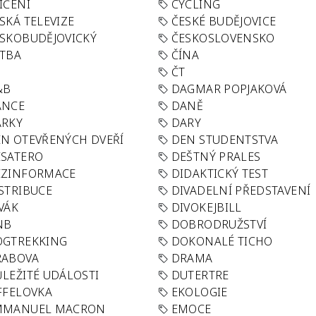
IČENÍ
CYCLING
SKÁ TELEVIZE
ČESKÉ BUDĚJOVICE
SKOBUDĚJOVICKÝ
ČESKOSLOVENSKO
TBA
ČÍNA
R
ČT
&B
DAGMAR POPJAKOVÁ
ANCE
DANĚ
ÁRKY
DARY
N OTEVŘENÝCH DVEŘÍ
DEN STUDENTSTVA
SATERO
DEŠTNÝ PRALES
EZINFORMACE
DIDAKTICKÝ TEST
STRIBUCE
DIVADELNÍ PŘEDSTAVENÍ
VÁK
DIVOKEJBILL
NB
DOBRODRUŽSTVÍ
OGTREKKING
DOKONALÉ TICHO
RABOVA
DRAMA
LEŽITÉ UDÁLOSTI
DUTERTRE
FFELOVKA
EKOLOGIE
MMANUEL MACRON
EMOCE