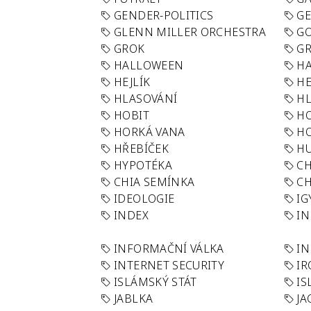
GENDER-POLITICS
G
GLENN MILLER ORCHESTRA
GO
GROK
GR
HALLOWEEN
HA
HEJLÍK
HE
HLASOVÁNÍ
H
HOBIT
H
HORKÁ VANA
H
HŘEBÍČEK
H
HYPOTÉKA
CH
CHIA SEMÍNKA
CH
IDEOLOGIE
IG
INDEX
I
INFORMAČNÍ VÁLKA
IN
INTERNET SECURITY
IR
ISLÁMSKÝ STÁT
IS
JABLKA
JA