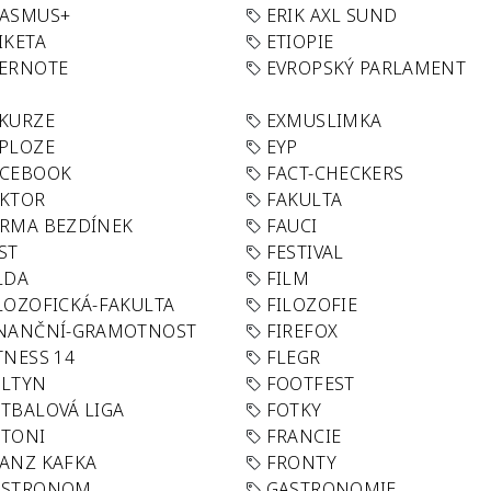
RASMUS+
ERIK AXL SUND
IKETA
ETIOPIE
VERNOTE
EVROPSKÝ PARLAMENT
KURZE
EXMUSLIMKA
PLOZE
EYP
ACEBOOK
FACT-CHECKERS
AKTOR
FAKULTA
RMA BEZDÍNEK
FAUCI
ST
FESTIVAL
LDA
FILM
LOZOFICKÁ-FAKULTA
FILOZOFIE
INANČNÍ-GRAMOTNOST
FIREFOX
TNESS 14
FLEGR
OLTYN
FOOTFEST
TBALOVÁ LIGA
FOTKY
OTONI
FRANCIE
ANZ KAFKA
FRONTY
ASTRONOM
GASTRONOMIE