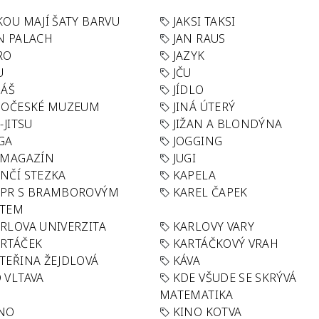
KOU MAJÍ ŠATY BARVU
JAKSI TAKSI
N PALACH
JAN RAUS
RO
JAZYK
U
JČU
DÁŠ
JÍDLO
HOČESKÉ MUZEUM
JINÁ ÚTERÝ
U-JITSU
JIŽAN A BLONDÝNA
GA
JOGGING
 MAGAZÍN
JUGI
NČÍ STEZKA
KAPELA
APR S BRAMBOROVÝM
KAREL ČAPEK
ÁTEM
RLOVA UNIVERZITA
KARLOVY VARY
RTÁČEK
KARTÁČKOVÝ VRAH
TEŘINA ŽEJDLOVÁ
KÁVA
 VLTAVA
KDE VŠUDE SE SKRÝVÁ
MATEMATIKA
INO
KINO KOTVA