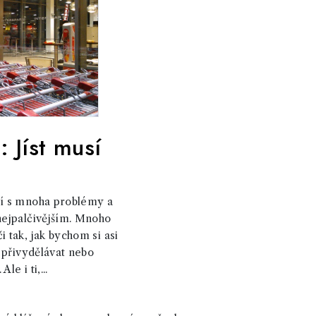
i: Jíst musí
jí s mnoha problémy a
nejpalčivějším. Mnoho
i tak, jak bychom si asi
i přivydělávat nebo
le i ti,...