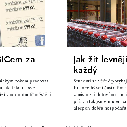
ISICem za
Jak žít levněj
každý
mickým rokem pracovat
Studenti se věčně potýka
, ale také na své
finance bývají často tím 
bízí studentům tříměsíční
z nás není dotováno rodič
přáli, a tak jsme nuceni s
alespoň dobře hospodařit. A