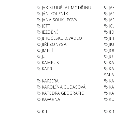
JAK SI UDĚLAT MODŘINU
JA
JÁN KOLENÍK
JA
JANA SOUKUPOVÁ
JA
JCTT
JC
JEŽDĚNÍ
JI
JIHOČESKÉ DIVADLO
JI
JIŘÍ ZONYGA
JI
JMELÍ
JO
JU
JU
KAMPUS
KA
KAPR
K
SAL
KARIÉRA
KA
KAROLÍNA GUDASOVÁ
KA
KATEDRA GEOGRAFIE
KA
KAVÁRNA
KD
KILT
K