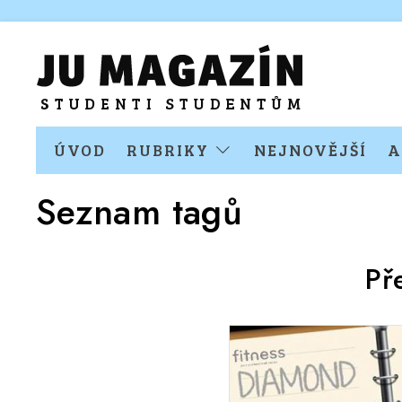
ÚVOD
RUBRIKY
NEJNOVĚJŠÍ
A
Seznam tagů
Př