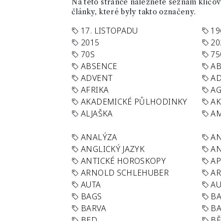
Na této stránce naleznete seznam klíčový
články, které byly takto označeny.
17. LISTOPADU
19
2015
20
70S
75
ABSENCE
AB
ADVENT
AD
AFRIKA
A
AKADEMICKÉ PŮLHODINKY
A
ALJAŠKA
AM
ANALÝZA
A
ANGLICKÝ JAZYK
AN
ANTICKÉ HOROSKOPY
AP
ARNOLD SCHLEHUBER
AR
AUTA
A
BAGS
BA
BARVA
BA
BED
B