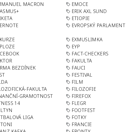
MMANUEL MACRON
EMOCE
RASMUS+
ERIK AXL SUND
IKETA
ETIOPIE
VERNOTE
EVROPSKÝ PARLAMENT
KURZE
EXMUSLIMKA
PLOZE
EYP
ACEBOOK
FACT-CHECKERS
AKTOR
FAKULTA
RMA BEZDÍNEK
FAUCI
ST
FESTIVAL
LDA
FILM
LOZOFICKÁ-FAKULTA
FILOZOFIE
INANČNÍ-GRAMOTNOST
FIREFOX
TNESS 14
FLEGR
OLTYN
FOOTFEST
TBALOVÁ LIGA
FOTKY
OTONI
FRANCIE
ANZ KAFKA
FRONTY