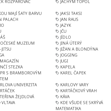
CK ROZPAROVAČ
JACHYM TOPOL
KOU MAJÍ ŠATY BARVU
JAKSI TAKSI
N PALACH
JAN RAUS
RO
JAZYK
U
JČU
DÁŠ
JÍDLO
HOČESKÉ MUZEUM
JINÁ ÚTERÝ
U-JITSU
JIŽAN A BLONDÝNA
GA
JOGGING
 MAGAZÍN
JUGI
NČÍ STEZKA
KAPELA
APR S BRAMBOROVÝM
KAREL ČAPEK
ÁTEM
RLOVA UNIVERZITA
KARLOVY VARY
RTÁČEK
KARTÁČKOVÝ VRAH
TEŘINA ŽEJDLOVÁ
KÁVA
 VLTAVA
KDE VŠUDE SE SKRÝVÁ
MATEMATIKA