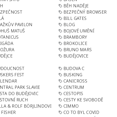
ĚH
BĚH NADĚJE
EZPEČNOST
BEZPEČNÝ BROWSER
LÁ
BILL GATES
AŽKŮV PAVILON
BLOG
OHUŠ MATUŠ
BOJOVÉ UMĚNÍ
TANICUS
BRAMBORY
IGÁDA
BROKOLICE
ROŽURA
BRUNO MARS
DĚJCE
BUDĚJOVICE
UDOUCNOST
BUDOVA C
SKERS FEST
BUSKING
ALENDAR
CANICROSS
NTRAL PARK SLAVIE
CENTRUM
STA DO BUDĚJOVIC
CESTOPIS
STOVNÍ RUCH
CESTY KE SVOBODĚ
LLA & ROLF BÖRJLINDOVI
CIMMO
 FISHER
CO TO BYL COVID