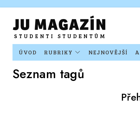
ÚVOD
RUBRIKY
NEJNOVĚJŠÍ
A
Seznam tagů
Pře