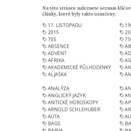
Na této stránce naleznete seznam klíčový
články, které byly takto označeny.
17. LISTOPADU
19
2015
20
70S
75
ABSENCE
AB
ADVENT
AD
AFRIKA
A
AKADEMICKÉ PŮLHODINKY
A
ALJAŠKA
AM
ANALÝZA
A
ANGLICKÝ JAZYK
AN
ANTICKÉ HOROSKOPY
AP
ARNOLD SCHLEHUBER
AR
AUTA
A
BAGS
BA
BARVA
BA