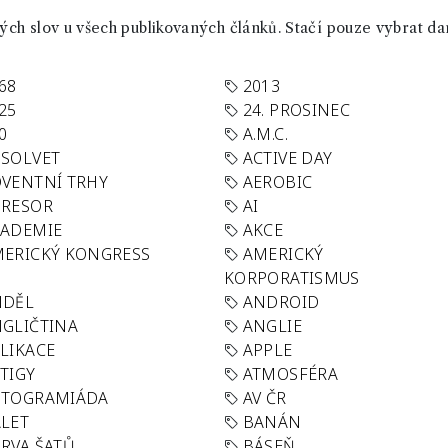
ch slov u všech publikovaných článků. Stačí pouze vybrat da
68
2013
25
24. PROSINEC
0
A.M.C.
SOLVET
ACTIVE DAY
VENTNÍ TRHY
AEROBIC
GRESOR
AI
KADEMIE
AKCE
ERICKÝ KONGRESS
AMERICKÝ
KORPORATISMUS
NDĚL
ANDROID
GLIČTINA
ANGLIE
LIKACE
APPLE
TIGY
ATMOSFÉRA
UTOGRAMIÁDA
AV ČR
LET
BANÁN
RVA ŠATŮ
BÁSEŇ