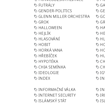
FUTRÁLY
G
GENDER-POLITICS
G
GLENN MILLER ORCHESTRA
GO
GROK
GR
HALLOWEEN
HA
HEJLÍK
HE
HLASOVÁNÍ
H
HOBIT
H
HORKÁ VANA
H
HŘEBÍČEK
H
HYPOTÉKA
CH
CHIA SEMÍNKA
CH
IDEOLOGIE
IG
INDEX
I
INFORMAČNÍ VÁLKA
IN
INTERNET SECURITY
IR
ISLÁMSKÝ STÁT
IS