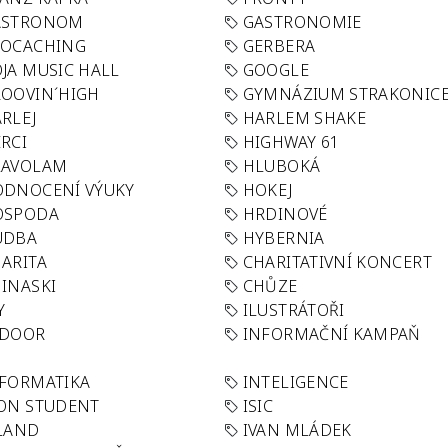
ASTRONOM
GASTRONOMIE
EOCACHING
GERBERA
JA MUSIC HALL
GOOGLE
OOVIN´HIGH
GYMNÁZIUM STRAKONIC
RLEJ
HARLEM SHAKE
RCI
HIGHWAY 61
LAVOLAM
HLUBOKÁ
ODNOCENÍ VÝUKY
HOKEJ
OSPODA
HRDINOVÉ
UDBA
HYBERNIA
ARITA
CHARITATIVNÍ KONCERT
INASKI
CHŮZE
Y
ILUSTRÁTOŘI
NDOOR
INFORMAČNÍ KAMPAŇ
FORMATIKA
INTELIGENCE
ON STUDENT
ISIC
LAND
IVAN MLÁDEK