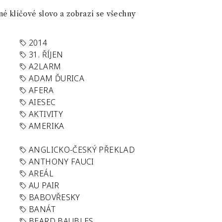
né klíčové slovo a zobrazí se všechny
2014
31. ŘÍJEN
A2LARM
ADAM ĎURICA
AFERA
AIESEC
AKTIVITY
AMERIKA
ANGLICKO-ČESKÝ PŘEKLAD
ANTHONY FAUCI
AREÁL
AU PAIR
BABOVŘESKY
BANÁT
BEARD BAUBLES