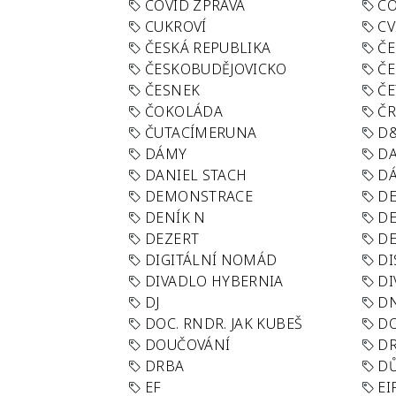
COVID ZPRÁVA
CO
CUKROVÍ
CV
ČESKÁ REPUBLIKA
ČE
ČESKOBUDĚJOVICKO
ČE
ČESNEK
ČE
ČOKOLÁDA
Č
ČUTACÍMERUNA
D
DÁMY
D
DANIEL STACH
D
DEMONSTRACE
DE
DENÍK N
DE
DEZERT
D
DIGITÁLNÍ NOMÁD
DI
DIVADLO HYBERNIA
DI
DJ
D
DOC. RNDR. JAK KUBEŠ
D
DOUČOVÁNÍ
D
DRBA
DŮ
EF
EI