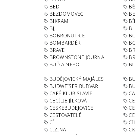
BED
B
BEZDOMOVEC
B
BIKRAM
BÍ
BJJ
BL
BOBRONUTRIE
B
BOMBARDÉR
BO
BRAVE
BR
BROWNSTONE JOURNAL
B
BUĎ A NEBO
BU
BUDĚJOVICKÝ MAJÁLES
B
BUDWEISER BUDVAR
BU
CAFÉ KLUB SLAVIE
C
CECÍLIE JÍLKOVÁ
CE
CESKEBUDEJOVICE
CE
CESTOVATELÉ
CE
CÍL
CI
CIZINA
CK