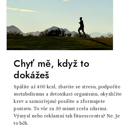
Chyť mě, když to
dokážeš
Spálíte až 400 kcal, zbavíte se stresu, podpoříte
metabolismus a detoxikaci organismu, okysličíte
krev a samozřejmě posílíte a zformujete
postavu. To vše za 30 minut zcela zdarma.
Výmysl nebo reklamní tah fitnesscentra? Ne. Je
to běh.