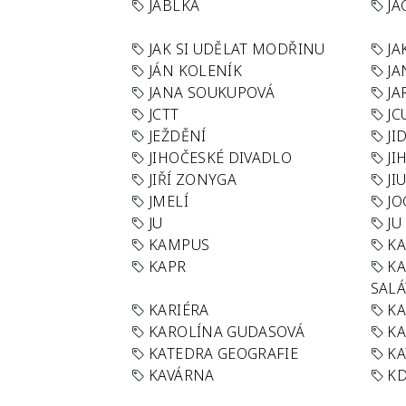
JABLKA
JA
JAK SI UDĚLAT MODŘINU
JA
JÁN KOLENÍK
JA
JANA SOUKUPOVÁ
JA
JCTT
JC
JEŽDĚNÍ
JI
JIHOČESKÉ DIVADLO
JI
JIŘÍ ZONYGA
JI
JMELÍ
JO
JU
JU
KAMPUS
KA
KAPR
K
SAL
KARIÉRA
KA
KAROLÍNA GUDASOVÁ
KA
KATEDRA GEOGRAFIE
KA
KAVÁRNA
KD