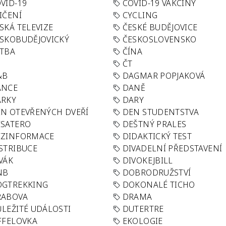
VID-19
COVID-19 VAKCÍNY
IČENÍ
CYCLING
SKÁ TELEVIZE
ČESKÉ BUDĚJOVICE
SKOBUDĚJOVICKÝ
ČESKOSLOVENSKO
TBA
ČÍNA
R
ČT
&B
DAGMAR POPJAKOVÁ
ANCE
DANĚ
ÁRKY
DARY
N OTEVŘENÝCH DVEŘÍ
DEN STUDENTSTVA
SATERO
DEŠTNÝ PRALES
EZINFORMACE
DIDAKTICKÝ TEST
STRIBUCE
DIVADELNÍ PŘEDSTAVENÍ
VÁK
DIVOKEJBILL
NB
DOBRODRUŽSTVÍ
OGTREKKING
DOKONALÉ TICHO
RABOVA
DRAMA
LEŽITÉ UDÁLOSTI
DUTERTRE
FFELOVKA
EKOLOGIE