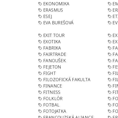
EKONOMIKA
E
ERASMUS
E
ESEJ
ET
EVA BUREŠOVÁ
E
EXIT TOUR
EX
EXOTIKA
EX
FABRIKA
F
FAIRTRADE
F
FANOUŠEK
FA
FEJETON
FE
FIGHT
FI
FILOZOFICKÁ FAKULTA
FI
FINANCE
F
FITNESS
FI
FOLKLÓR
F
FOTBAL
FO
FOTOJATKA
F
FRANCOUZSKÁ ALIANCE
FR