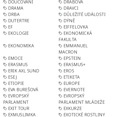
DOUČOVÁNÍ
DRABOVA
DRAMA
DRAVCI
DRBA
DŮLEŽITÉ UDÁLOSTI
DUTERTRE
DÝNĚ
EF
EIFFELOVKA
EKOLOGIE
EKONOMICKÁ
FAKULTA
EKONOMIKA
EMMANUEL
MACRON
EMOCE
EPSTEIN
ERASMUS
ERASMUS+
ERIK AXL SUND
EROS
ESEJ
ETIKETA
ETIOPIE
EUROPE
EVA BUREŠOVÁ
EVERNOTE
EVROPSKÝ
EVROPSKÝ
PARLAMENT
PARLAMENT MLÁDEŽE
EXIT TOUR
EXKURZE
EXMUSLIMKA
EXOTICKÉ ROSTLINY