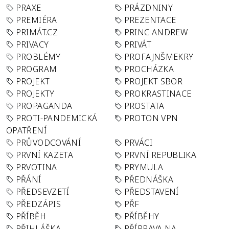
PRAXE
PRÁZDNINY
PREMIÉRA
PREZENTACE
PRIMÁT.CZ
PRINC ANDREW
PRIVACY
PRIVÁT
PROBLÉMY
PROFAJNŠMEKRY
PROGRAM
PROCHÁZKA
PROJEKT
PROJEKT SBOR
PROJEKTY
PROKRASTINACE
PROPAGANDA
PROSTATA
PROTI-PANDEMICKÁ
PROTON VPN
OPATŘENÍ
PRŮVODCOVÁNÍ
PRVÁCI
PRVNÍ KAZETA
PRVNÍ REPUBLIKA
PRVOTINA
PRYMULA
PŘÁNÍ
PŘEDNÁŠKA
PŘEDSEVZETÍ
PŘEDSTAVENÍ
PŘEDZÁPIS
PŘF
PŘÍBĚH
PŘÍBĚHY
PŘIHLÁŠKA
PŘÍPRAVA NA