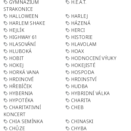
GYMNÁZIUM
H.E.A.T.
STRAKONICE
HALLOWEEN
HARLEJ
HARLEM SHAKE
HÁZENÁ
HEJLÍK
HERCI
HIGHWAY 61
HISTORIE
HLASOVÁNÍ
HLAVOLAM
HLUBOKÁ
HOAX
HOBIT
HODNOCENÍ VÝUKY
HOKEJ
HOKEJISTÉ
HORKÁ VANA
HOSPODA
HRDINOVÉ
HRDINSTVÍ
HŘEBÍČEK
HUDBA
HYBERNIA
HYBRIDNÍ VÁLKA
HYPOTÉKA
CHARITA
CHARITATIVNÍ
CHEB
KONCERT
CHIA SEMÍNKA
CHINASKI
CHŮZE
CHYBA