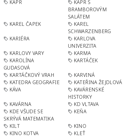
KAPR
KAPR S
BRAMBOROVÝM
SALÁTEM
KAREL ČAPEK
KAREL
SCHWARZENBERG
KARIÉRA
KARLOVA
UNIVERZITA
KARLOVY VARY
KARMA
KAROLÍNA
KARTÁČEK
GUDASOVÁ
KARTÁČKOVÝ VRAH
KARVINÁ
KATEDRA GEOGRAFIE
KATEŘINA ŽEJDLOVÁ
KÁVA
KAVÁRENSKÉ
HISTORKY
KAVÁRNA
KD VLTAVA
KDE VŠUDE SE
KEŇA
SKRÝVÁ MATEMATIKA
KILT
KINO
KINO KOTVA
KLEŤ