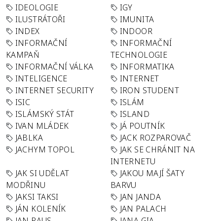
IDEOLOGIE
IGY
ILUSTRÁTOŘI
IMUNITA
INDEX
INDOOR
INFORMAČNÍ
INFORMAČNÍ
KAMPAŇ
TECHNOLOGIE
INFORMAČNÍ VÁLKA
INFORMATIKA
INTELIGENCE
INTERNET
INTERNET SECURITY
IRON STUDENT
ISIC
ISLÁM
ISLÁMSKÝ STÁT
ISLAND
IVAN MLÁDEK
JÁ POUTNÍK
JABLKA
JACK ROZPAROVAČ
JACHYM TOPOL
JAK SE CHRÁNIT NA
INTERNETU
JAK SI UDĚLAT
JAKOU MAJÍ ŠATY
MODŘINU
BARVU
JAKSI TAKSI
JAN JANDA
JÁN KOLENÍK
JAN PALACH
JAN RAUS
JANA GIA