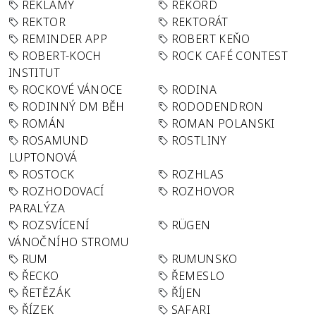
REKLAMY
REKORD
REKTOR
REKTORÁT
REMINDER APP
ROBERT KEŇO
ROBERT-KOCH
ROCK CAFÉ CONTEST
INSTITUT
ROCKOVÉ VÁNOCE
RODINA
RODINNÝ DM BĚH
RODODENDRON
ROMÁN
ROMAN POLANSKI
ROSAMUND
ROSTLINY
LUPTONOVÁ
ROSTOCK
ROZHLAS
ROZHODOVACÍ
ROZHOVOR
PARALÝZA
ROZSVÍCENÍ
RÜGEN
VÁNOČNÍHO STROMU
RUM
RUMUNSKO
ŘECKO
ŘEMESLO
ŘETĚZÁK
ŘÍJEN
ŘÍZEK
SAFARI