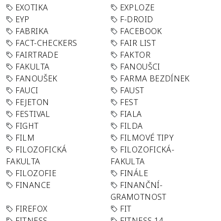
EXOTIKA
EXPLOZE
EYP
F-DROID
FABRIKA
FACEBOOK
FACT-CHECKERS
FAIR LIST
FAIRTRADE
FAKTOR
FAKULTA
FANOUŠCI
FANOUŠEK
FARMA BEZDÍNEK
FAUCI
FAUST
FEJETON
FEST
FESTIVAL
FIALA
FIGHT
FILDA
FILM
FILMOVÉ TIPY
FILOZOFICKÁ
FILOZOFICKÁ-
FAKULTA
FAKULTA
FILOZOFIE
FINÁLE
FINANCE
FINANČNÍ-
GRAMOTNOST
FIREFOX
FIT
FITNESS
FITNESS 14