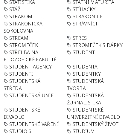
STATISTIKA
STÁTNÍ MATURITA
STÁŽ
STÍHAČKY
STRAKOM
STRAKONICE
STRAKONICKÁ
STRÁVNÍCI
SOKOLOVNA
STREAM
STRES
STROMEČEK
STROMEČEK S DÁRKY
STŘELBA NA
STUDENT
FILOZOFICKÉ FAKULTĚ
STUDENT AGENCY
STUDENTA
STUDENTI
STUDENTKY
STUDENTSKÁ
STUDENTSKÁ
STŘEDA
TVORBA
STUDENTSKÁ UNIE
STUDENTSKÁ
ŽURNALISTIKA
STUDENTSKÉ
STUDENTSKÉ
DIVADLO
UNIVERZITNÍ DIVADLO
STUDENTSKÉ VAŘENÍ
STUDENTSKÝ ŽIVOT
STUDIO 6
STUDIUM