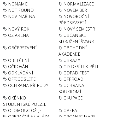
NONAME
NORMALIZACE
NOT FOUND
NOVEMBER
NOVINAŘINA
NOVOROČNÍ
PŘEDSEVZETÍ
NOVÝ ROK
NOVÝ SEMESTR
O2 ARENA
OBČANSKÉ
SDRUŽENÍ ŠVAGR
OBČERSTVENÍ
OBCHODNÍ
AKADEMIE
OBLEČENÍ
OBRAZY
OČKOVÁNÍ
OD DESÍTI K PĚTI
ODKLÁDÁNÍ
ODPAD FEST
OFFICE SUITE
OFFROAD
OCHRANA PŘÍRODY
OCHRANA
SOUKROMÍ
OKÉNKO
OKUPACE
STUDENTSKÉ POEZIE
OLOMOUC OŽIJE
OPERA
OPERAČNÍ ANALÝZA
ORGANIC MAPS