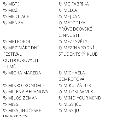
MBTI
MC FABRIKA
MDŽ
MEDIA
MEDITACE
MEJDAN
MENZA
METODIKA
PRŮVODCOVSKÉ
ČINNOSTI
METROPOL
MEZI SVĚTY
MEZINÁRODNÍ
MEZINÁRODNÍ
FESTIVAL
STUDENTSKÝ KLUB
OUTDOOROVÝCH
FILMŮ
MICHA MAREDA
MICHAELA
GEMROTOVÁ
MIKROEKONOMIE
MIKULÁŠ BEK
MILENA BERANOVÁ
MILOSLAV VLK
MILOŠ ZEMAN
MIND YOUR MIND
MISS
MISS JČU
MISS JIHOČESKÉ
MISS JU
UNIVERZITY