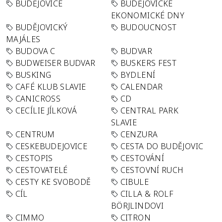
BUDĚJOVICE
BUDĚJOVICKÉ
EKONOMICKÉ DNY
BUDĚJOVICKÝ
BUDOUCNOST
MAJÁLES
BUDOVA C
BUDVAR
BUDWEISER BUDVAR
BUSKERS FEST
BUSKING
BYDLENÍ
CAFÉ KLUB SLAVIE
CALENDAR
CANICROSS
CD
CECÍLIE JÍLKOVÁ
CENTRAL PARK
SLAVIE
CENTRUM
CENZURA
CESKEBUDEJOVICE
CESTA DO BUDĚJOVIC
CESTOPIS
CESTOVÁNÍ
CESTOVATELÉ
CESTOVNÍ RUCH
CESTY KE SVOBODĚ
CIBULE
CÍL
CILLA & ROLF
BÖRJLINDOVI
CIMMO
CITRON