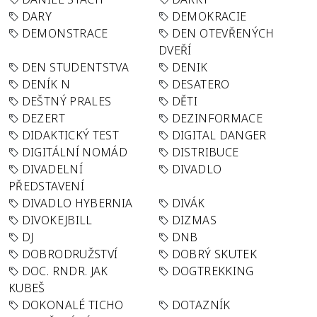
DARY
DEMOKRACIE
DEMONSTRACE
DEN OTEVŘENÝCH
DVEŘÍ
DEN STUDENTSTVA
DENIK
DENÍK N
DESATERO
DEŠTNÝ PRALES
DĚTI
DEZERT
DEZINFORMACE
DIDAKTICKÝ TEST
DIGITAL DANGER
DIGITÁLNÍ NOMÁD
DISTRIBUCE
DIVADELNÍ
DIVADLO
PŘEDSTAVENÍ
DIVADLO HYBERNIA
DIVÁK
DIVOKEJBILL
DIZMAS
DJ
DNB
DOBRODRUŽSTVÍ
DOBRÝ SKUTEK
DOC. RNDR. JAK
DOGTREKKING
KUBEŠ
DOKONALÉ TICHO
DOTAZNÍK