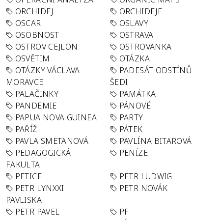
ORCHIDEJ
ORCHIDEJE
OSCAR
OSLAVY
OSOBNOST
OSTRAVA
OSTROV CEJLON
OSTROVANKA
OSVĚTIM
OTÁZKA
OTÁZKY VÁCLAVA
PADESÁT ODSTÍNŮ
MORAVCE
ŠEDI
PALAČINKY
PAMÁTKA
PANDEMIE
PÁNOVÉ
PAPUA NOVA GUINEA
PARTY
PAŘÍŽ
PÁTEK
PAVLA SMETANOVÁ
PAVLÍNA BITAROVÁ
PEDAGOGICKÁ
PENÍZE
FAKULTA
PETICE
PETR LUDWIG
PETR LYNXXI
PETR NOVÁK
PAVLISKA
PETR PAVEL
PF