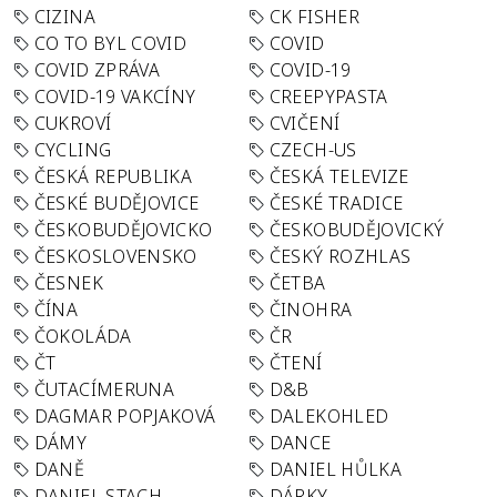
CIZINA
CK FISHER
CO TO BYL COVID
COVID
COVID ZPRÁVA
COVID-19
COVID-19 VAKCÍNY
CREEPYPASTA
CUKROVÍ
CVIČENÍ
CYCLING
CZECH-US
ČESKÁ REPUBLIKA
ČESKÁ TELEVIZE
ČESKÉ BUDĚJOVICE
ČESKÉ TRADICE
ČESKOBUDĚJOVICKO
ČESKOBUDĚJOVICKÝ
ČESKOSLOVENSKO
ČESKÝ ROZHLAS
ČESNEK
ČETBA
ČÍNA
ČINOHRA
ČOKOLÁDA
ČR
ČT
ČTENÍ
ČUTACÍMERUNA
D&B
DAGMAR POPJAKOVÁ
DALEKOHLED
DÁMY
DANCE
DANĚ
DANIEL HŮLKA
DANIEL STACH
DÁRKY