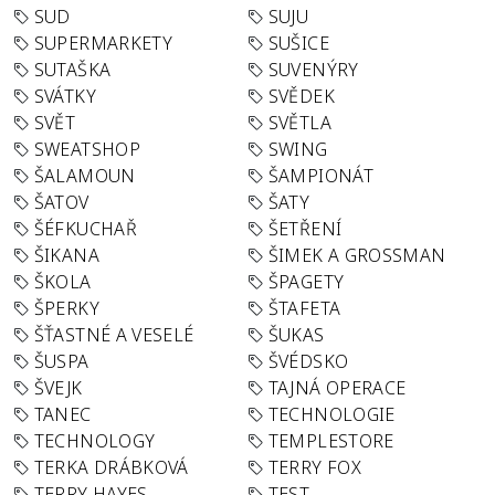
SUD
SUJU
SUPERMARKETY
SUŠICE
SUTAŠKA
SUVENÝRY
SVÁTKY
SVĚDEK
SVĚT
SVĚTLA
SWEATSHOP
SWING
ŠALAMOUN
ŠAMPIONÁT
ŠATOV
ŠATY
ŠÉFKUCHAŘ
ŠETŘENÍ
ŠIKANA
ŠIMEK A GROSSMAN
ŠKOLA
ŠPAGETY
ŠPERKY
ŠTAFETA
ŠŤASTNÉ A VESELÉ
ŠUKAS
ŠUSPA
ŠVÉDSKO
ŠVEJK
TAJNÁ OPERACE
TANEC
TECHNOLOGIE
TECHNOLOGY
TEMPLESTORE
TERKA DRÁBKOVÁ
TERRY FOX
TERRY HAYES
TEST