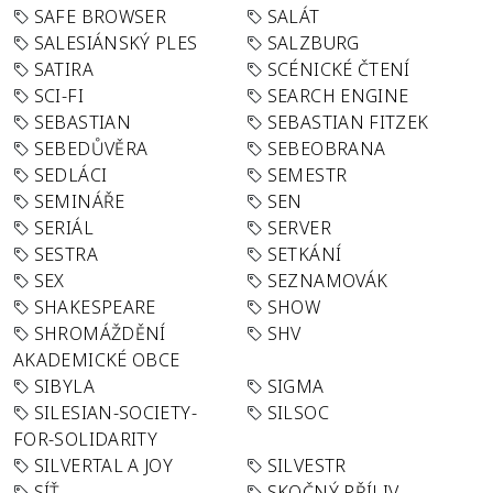
SAFE BROWSER
SALÁT
SALESIÁNSKÝ PLES
SALZBURG
SATIRA
SCÉNICKÉ ČTENÍ
SCI-FI
SEARCH ENGINE
SEBASTIAN
SEBASTIAN FITZEK
SEBEDŮVĚRA
SEBEOBRANA
SEDLÁCI
SEMESTR
SEMINÁŘE
SEN
SERIÁL
SERVER
SESTRA
SETKÁNÍ
SEX
SEZNAMOVÁK
SHAKESPEARE
SHOW
SHROMÁŽDĚNÍ
SHV
AKADEMICKÉ OBCE
SIBYLA
SIGMA
SILESIAN-SOCIETY-
SILSOC
FOR-SOLIDARITY
SILVERTAL A JOY
SILVESTR
SÍŤ
SKOČNÝ PŘÍLIV