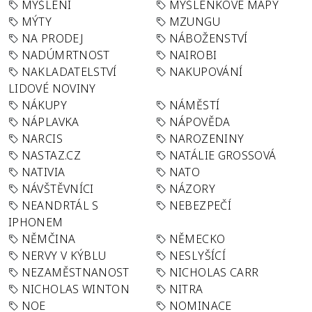
MYŠLENÍ
MYŠLENKOVÉ MAPY
MÝTY
MZUNGU
NA PRODEJ
NÁBOŽENSTVÍ
NADÚMRTNOST
NAIROBI
NAKLADATELSTVÍ
NAKUPOVÁNÍ
LIDOVÉ NOVINY
NÁKUPY
NÁMĚSTÍ
NÁPLAVKA
NÁPOVĚDA
NARCIS
NAROZENINY
NASTAZ.CZ
NATÁLIE GROSSOVÁ
NATIVIA
NATO
NÁVŠTĚVNÍCI
NÁZORY
NEANDRTÁL S
NEBEZPEČÍ
IPHONEM
NĚMČINA
NĚMECKO
NERVY V KÝBLU
NESLYŠÍCÍ
NEZAMĚSTNANOST
NICHOLAS CARR
NICHOLAS WINTON
NITRA
NOE
NOMINACE