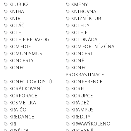
KLUB K2
KMENY
KNIHA
KNIHOVNA
KNÍR
KNIŽNÍ KLUB
KOLÁČ
KOLEDY
KOLEJ
KOLEJE
KOLEJE PEDAGOG
KOLONÁDA
KOMEDIE
KOMFORTNÍ ZÓNA
KOMUNISMUS
KONCERT
KONCERTY
KONĚ
KONEC
KONEC
PROKRASTINACE
KONEC-COVIDISTŮ
KONFERENCE
KORÁLKOVÁNÍ
KORFU
KORPORACE
KORUPCE
KOSMETIKA
KRÁDEŽ
KRAJČO
KRAMPUS
KREDANCE
KREDITY
KRIT
KRWAWÝKOLENO
KRYŠTOF
KUCHYNĚ