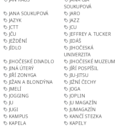
SOUKUPOVÁ
JANA SOUKUPOVÁ
JARO
JAZYK
JAZZ
JCTT
JCU
JČU
JEFFREY A. TUCKER
JEŽDĚNÍ
JIDÁŠ
JÍDLO
JIHOČESKÁ
UNIVERZITA
JIHOČESKÉ DIVADLO
JIHOČESKÉ MUZEUM
JINÁ ÚTERÝ
JÍŘÍ POSPÍŠIL
JIŘÍ ZONYGA
JIU-JITSU
JIŽAN A BLONDÝNA
JIŽNÍ ČECHY
JMELÍ
JOGA
JOGGING
JOPLIN
JU
JU MAGAZÍN
JUGI
JUMAGAZÍN
KAMPUS
KANČÍ STEZKA
KAPELA
KAPELY