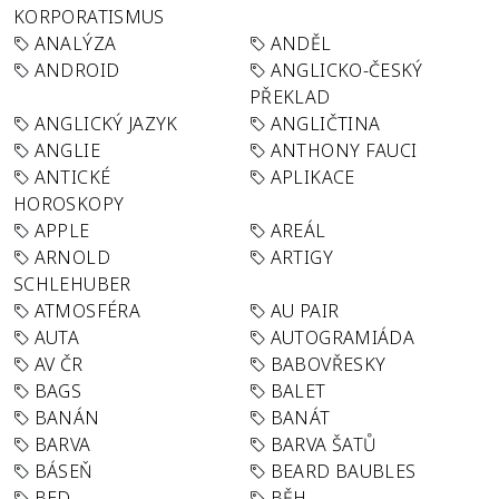
KORPORATISMUS
ANALÝZA
ANDĚL
ANDROID
ANGLICKO-ČESKÝ
PŘEKLAD
ANGLICKÝ JAZYK
ANGLIČTINA
ANGLIE
ANTHONY FAUCI
ANTICKÉ
APLIKACE
HOROSKOPY
APPLE
AREÁL
ARNOLD
ARTIGY
SCHLEHUBER
ATMOSFÉRA
AU PAIR
AUTA
AUTOGRAMIÁDA
AV ČR
BABOVŘESKY
BAGS
BALET
BANÁN
BANÁT
BARVA
BARVA ŠATŮ
BÁSEŇ
BEARD BAUBLES
BED
BĚH