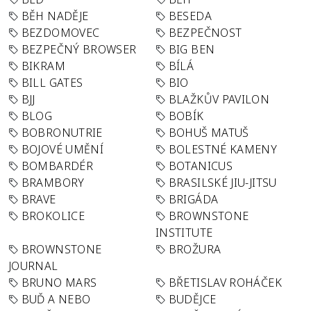
BĚH NADĚJE
BESEDA
BEZDOMOVEC
BEZPEČNOST
BEZPEČNÝ BROWSER
BIG BEN
BIKRAM
BÍLÁ
BILL GATES
BIO
BJJ
BLAŽKŮV PAVILON
BLOG
BOBÍK
BOBRONUTRIE
BOHUŠ MATUŠ
BOJOVÉ UMĚNÍ
BOLESTNÉ KAMENY
BOMBARDÉR
BOTANICUS
BRAMBORY
BRASILSKÉ JIU-JITSU
BRAVE
BRIGÁDA
BROKOLICE
BROWNSTONE
INSTITUTE
BROWNSTONE
BROŽURA
JOURNAL
BRUNO MARS
BŘETISLAV ROHÁČEK
BUĎ A NEBO
BUDĚJCE