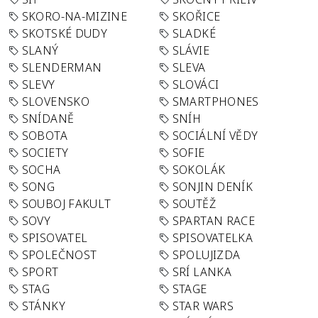
SKORO-NA-MIZINE
SKOŘICE
SKOTSKÉ DUDY
SLADKÉ
SLANÝ
SLÁVIE
SLENDERMAN
SLEVA
SLEVY
SLOVÁCI
SLOVENSKO
SMARTPHONES
SNÍDANĚ
SNÍH
SOBOTA
SOCIÁLNÍ VĚDY
SOCIETY
SOFIE
SOCHA
SOKOLÁK
SONG
SONJIN DENÍK
SOUBOJ FAKULT
SOUTĚŽ
SOVY
SPARTAN RACE
SPISOVATEL
SPISOVATELKA
SPOLEČNOST
SPOLUJIZDA
SPORT
SRÍ LANKA
STAG
STAGE
STÁNKY
STAR WARS