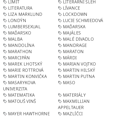
LIMIT
LITERÁRNÍ ŠLEH
LITERATURA
LÍVANCE
LIZA MARKLUND
LOCKDOWN
LONDÝN
LUCIE SCHMIEDOVÁ
LUMBERSEXUAL
MAĎARSKA
MAĎARSKO
MAJÁLES
MALBA
MALÉ DIVADLO
MANDOLÍNA
MANDRAGE
MARATHON
MARATON
MARCIPÁN
MÁRDI
MAREK LHOTSKÝ
MARIAN VOJTKO
MARIE ROTTROVÁ
MARTIN HILSKÝ
MARTIN KONVIČKA
MARTIN PUTNA
MASARYKOVA
MASO
UNIVERZITA
MATEMATIKA
MATERIÁLY
MATOUŠ VINŠ
MAXMILLIAN
APPELTAUER
MAYER HAWTHORNE
MAZLÍČCI