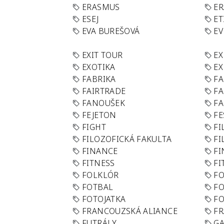
ERASMUS
E
ESEJ
ET
EVA BUREŠOVÁ
E
EXIT TOUR
EX
EXOTIKA
EX
FABRIKA
F
FAIRTRADE
F
FANOUŠEK
FA
FEJETON
FE
FIGHT
FI
FILOZOFICKÁ FAKULTA
FI
FINANCE
F
FITNESS
FI
FOLKLÓR
F
FOTBAL
FO
FOTOJATKA
F
FRANCOUZSKÁ ALIANCE
FR
FUTRÁLY
G