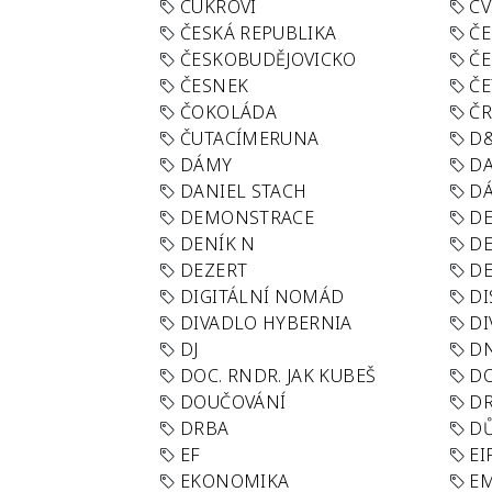
CUKROVÍ
CV
ČESKÁ REPUBLIKA
ČE
ČESKOBUDĚJOVICKO
ČE
ČESNEK
ČE
ČOKOLÁDA
Č
ČUTACÍMERUNA
D
DÁMY
D
DANIEL STACH
D
DEMONSTRACE
DE
DENÍK N
DE
DEZERT
D
DIGITÁLNÍ NOMÁD
DI
DIVADLO HYBERNIA
DI
DJ
D
DOC. RNDR. JAK KUBEŠ
D
DOUČOVÁNÍ
D
DRBA
DŮ
EF
EI
EKONOMIKA
E