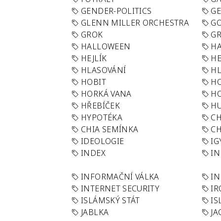
GENDER-POLITICS
G
GLENN MILLER ORCHESTRA
GO
GROK
GR
HALLOWEEN
HA
HEJLÍK
HE
HLASOVÁNÍ
H
HOBIT
H
HORKÁ VANA
H
HŘEBÍČEK
H
HYPOTÉKA
CH
CHIA SEMÍNKA
CH
IDEOLOGIE
IG
INDEX
I
INFORMAČNÍ VÁLKA
IN
INTERNET SECURITY
IR
ISLÁMSKÝ STÁT
IS
JABLKA
JA