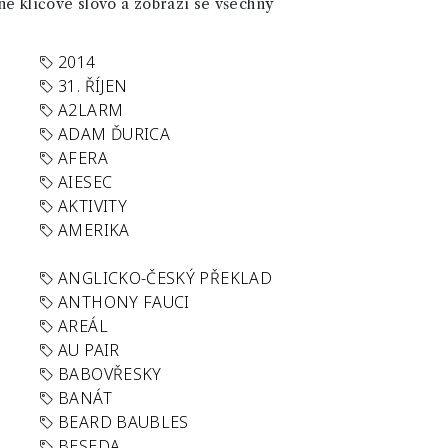
né klíčové slovo a zobrazí se všechny
2014
31. ŘÍJEN
A2LARM
ADAM ĎURICA
AFERA
AIESEC
AKTIVITY
AMERIKA
ANGLICKO-ČESKÝ PŘEKLAD
ANTHONY FAUCI
AREÁL
AU PAIR
BABOVŘESKY
BANÁT
BEARD BAUBLES
BESEDA