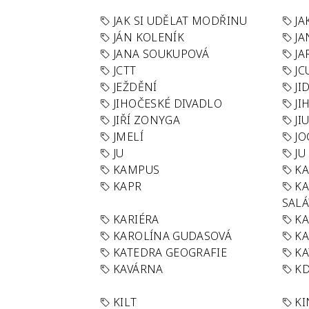
JAK SI UDĚLAT MODŘINU
JA
JÁN KOLENÍK
JA
JANA SOUKUPOVÁ
JA
JCTT
JC
JEŽDĚNÍ
JI
JIHOČESKÉ DIVADLO
JI
JIŘÍ ZONYGA
JI
JMELÍ
JO
JU
JU
KAMPUS
KA
KAPR
K
SAL
KARIÉRA
KA
KAROLÍNA GUDASOVÁ
KA
KATEDRA GEOGRAFIE
KA
KAVÁRNA
KD
KILT
K