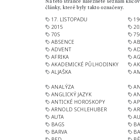
Na této stránce naleznete seznam klíčový
články, které byly takto označeny.
17. LISTOPADU
19
2015
20
70S
75
ABSENCE
AB
ADVENT
AD
AFRIKA
A
AKADEMICKÉ PŮLHODINKY
A
ALJAŠKA
AM
ANALÝZA
A
ANGLICKÝ JAZYK
AN
ANTICKÉ HOROSKOPY
AP
ARNOLD SCHLEHUBER
AR
AUTA
A
BAGS
BA
BARVA
BA
BED
B