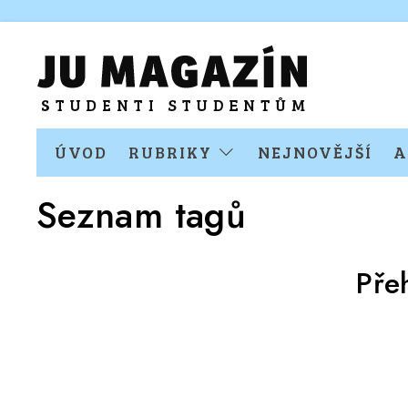
ÚVOD
RUBRIKY
NEJNOVĚJŠÍ
A
Seznam tagů
Pře