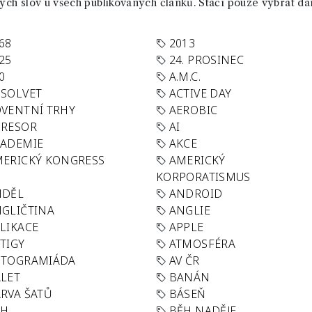
ch slov u všech publikovaných článků. Stačí pouze vybrat da
68
2013
25
24. PROSINEC
0
A.M.C.
SOLVET
ACTIVE DAY
VENTNÍ TRHY
AEROBIC
GRESOR
AI
KADEMIE
AKCE
ERICKÝ KONGRESS
AMERICKÝ
KORPORATISMUS
NDĚL
ANDROID
GLIČTINA
ANGLIE
LIKACE
APPLE
TIGY
ATMOSFÉRA
UTOGRAMIÁDA
AV ČR
LET
BANÁN
RVA ŠATŮ
BÁSEŇ
ĚH
BĚH NADĚJE