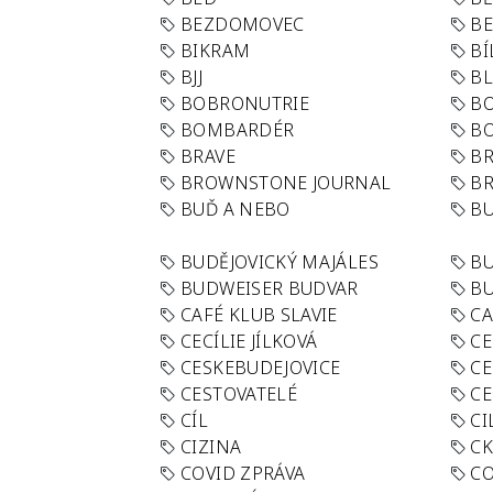
BEZDOMOVEC
B
BIKRAM
BÍ
BJJ
BL
BOBRONUTRIE
B
BOMBARDÉR
BO
BRAVE
BR
BROWNSTONE JOURNAL
B
BUĎ A NEBO
BU
BUDĚJOVICKÝ MAJÁLES
B
BUDWEISER BUDVAR
BU
CAFÉ KLUB SLAVIE
C
CECÍLIE JÍLKOVÁ
CE
CESKEBUDEJOVICE
CE
CESTOVATELÉ
CE
CÍL
CI
CIZINA
CK
COVID ZPRÁVA
CO