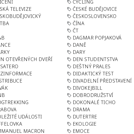
IČENÍ
CYCLING
SKÁ TELEVIZE
ČESKÉ BUDĚJOVICE
SKOBUDĚJOVICKÝ
ČESKOSLOVENSKO
TBA
ČÍNA
R
ČT
&B
DAGMAR POPJAKOVÁ
ANCE
DANĚ
ÁRKY
DARY
N OTEVŘENÝCH DVEŘÍ
DEN STUDENTSTVA
SATERO
DEŠTNÝ PRALES
EZINFORMACE
DIDAKTICKÝ TEST
STRIBUCE
DIVADELNÍ PŘEDSTAVENÍ
VÁK
DIVOKEJBILL
NB
DOBRODRUŽSTVÍ
OGTREKKING
DOKONALÉ TICHO
RABOVA
DRAMA
LEŽITÉ UDÁLOSTI
DUTERTRE
FFELOVKA
EKOLOGIE
MMANUEL MACRON
EMOCE