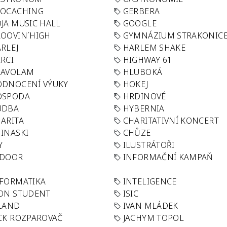
EOCACHING
GERBERA
JA MUSIC HALL
GOOGLE
OOVIN´HIGH
GYMNÁZIUM STRAKONIC
RLEJ
HARLEM SHAKE
RCI
HIGHWAY 61
LAVOLAM
HLUBOKÁ
ODNOCENÍ VÝUKY
HOKEJ
OSPODA
HRDINOVÉ
UDBA
HYBERNIA
ARITA
CHARITATIVNÍ KONCERT
INASKI
CHŮZE
Y
ILUSTRÁTOŘI
NDOOR
INFORMAČNÍ KAMPAŇ
FORMATIKA
INTELIGENCE
ON STUDENT
ISIC
LAND
IVAN MLÁDEK
CK ROZPAROVAČ
JACHYM TOPOL