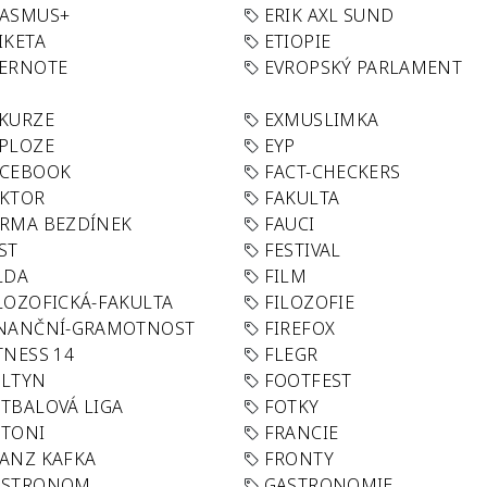
RASMUS+
ERIK AXL SUND
IKETA
ETIOPIE
VERNOTE
EVROPSKÝ PARLAMENT
KURZE
EXMUSLIMKA
PLOZE
EYP
ACEBOOK
FACT-CHECKERS
AKTOR
FAKULTA
RMA BEZDÍNEK
FAUCI
ST
FESTIVAL
LDA
FILM
LOZOFICKÁ-FAKULTA
FILOZOFIE
INANČNÍ-GRAMOTNOST
FIREFOX
TNESS 14
FLEGR
OLTYN
FOOTFEST
TBALOVÁ LIGA
FOTKY
OTONI
FRANCIE
ANZ KAFKA
FRONTY
ASTRONOM
GASTRONOMIE