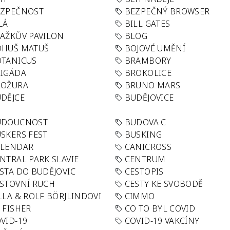
EZPEČNOST
BEZPEČNÝ BROWSER
LÁ
BILL GATES
AŽKŮV PAVILON
BLOG
OHUŠ MATUŠ
BOJOVÉ UMĚNÍ
TANICUS
BRAMBORY
IGÁDA
BROKOLICE
ROŽURA
BRUNO MARS
DĚJCE
BUDĚJOVICE
UDOUCNOST
BUDOVA C
SKERS FEST
BUSKING
ALENDAR
CANICROSS
NTRAL PARK SLAVIE
CENTRUM
STA DO BUDĚJOVIC
CESTOPIS
STOVNÍ RUCH
CESTY KE SVOBODĚ
LLA & ROLF BÖRJLINDOVI
CIMMO
 FISHER
CO TO BYL COVID
VID-19
COVID-19 VAKCÍNY