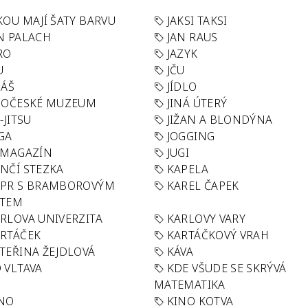
KOU MAJÍ ŠATY BARVU
JAKSI TAKSI
N PALACH
JAN RAUS
RO
JAZYK
U
JČU
DÁŠ
JÍDLO
HOČESKÉ MUZEUM
JINÁ ÚTERÝ
U-JITSU
JIŽAN A BLONDÝNA
GA
JOGGING
 MAGAZÍN
JUGI
NČÍ STEZKA
KAPELA
APR S BRAMBOROVÝM
KAREL ČAPEK
ÁTEM
RLOVA UNIVERZITA
KARLOVY VARY
RTÁČEK
KARTÁČKOVÝ VRAH
TEŘINA ŽEJDLOVÁ
KÁVA
 VLTAVA
KDE VŠUDE SE SKRÝVÁ
MATEMATIKA
INO
KINO KOTVA