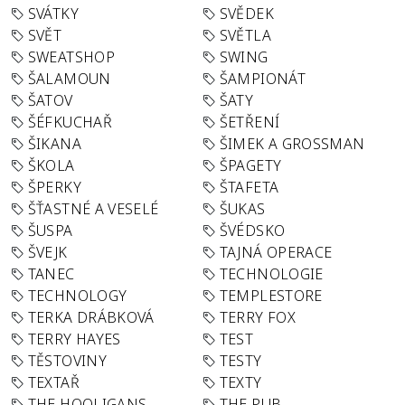
SVÁTKY
SVĚDEK
SVĚT
SVĚTLA
SWEATSHOP
SWING
ŠALAMOUN
ŠAMPIONÁT
ŠATOV
ŠATY
ŠÉFKUCHAŘ
ŠETŘENÍ
ŠIKANA
ŠIMEK A GROSSMAN
ŠKOLA
ŠPAGETY
ŠPERKY
ŠTAFETA
ŠŤASTNÉ A VESELÉ
ŠUKAS
ŠUSPA
ŠVÉDSKO
ŠVEJK
TAJNÁ OPERACE
TANEC
TECHNOLOGIE
TECHNOLOGY
TEMPLESTORE
TERKA DRÁBKOVÁ
TERRY FOX
TERRY HAYES
TEST
TĚSTOVINY
TESTY
TEXTAŘ
TEXTY
THE HOOLIGANS
THE PUB