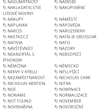
NADÚMRTNOST
NAIROBI
NAKLADATELSTVÍ
NAKUPOVÁNÍ
LIDOVÉ NOVINY
NÁKUPY
NÁMĚSTÍ
NÁPLAVKA
NÁPOVĚDA
NARCIS
NAROZENINY
NASTAZ.CZ
NATÁLIE GROSSOVÁ
NATIVIA
NATO
NÁVŠTĚVNÍCI
NÁZORY
NEANDRTÁL S
NEBEZPEČÍ
IPHONEM
NĚMČINA
NĚMECKO
NERVY V KÝBLU
NESLYŠÍCÍ
NEZAMĚSTNANOST
NICHOLAS CARR
NICHOLAS WINTON
NITRA
NOE
NOMINACE
NONAME
NORMALIZACE
NOT FOUND
NOVEMBER
NOVINAŘINA
NOVOROČNÍ