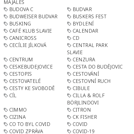
MAJÁLES
BUDOVA C
BUDVAR
BUDWEISER BUDVAR
BUSKERS FEST
BUSKING
BYDLENÍ
CAFÉ KLUB SLAVIE
CALENDAR
CANICROSS
CD
CECÍLIE JÍLKOVÁ
CENTRAL PARK
SLAVIE
CENTRUM
CENZURA
CESKEBUDEJOVICE
CESTA DO BUDĚJOVIC
CESTOPIS
CESTOVÁNÍ
CESTOVATELÉ
CESTOVNÍ RUCH
CESTY KE SVOBODĚ
CIBULE
CÍL
CILLA & ROLF
BÖRJLINDOVI
CIMMO
CITRON
CIZINA
CK FISHER
CO TO BYL COVID
COVID
COVID ZPRÁVA
COVID-19