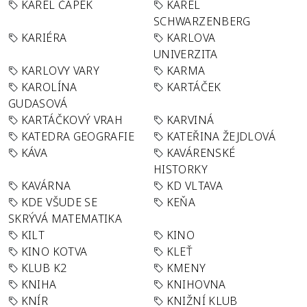
KAREL ČAPEK
KAREL
SCHWARZENBERG
KARIÉRA
KARLOVA
UNIVERZITA
KARLOVY VARY
KARMA
KAROLÍNA
KARTÁČEK
GUDASOVÁ
KARTÁČKOVÝ VRAH
KARVINÁ
KATEDRA GEOGRAFIE
KATEŘINA ŽEJDLOVÁ
KÁVA
KAVÁRENSKÉ
HISTORKY
KAVÁRNA
KD VLTAVA
KDE VŠUDE SE
KEŇA
SKRÝVÁ MATEMATIKA
KILT
KINO
KINO KOTVA
KLEŤ
KLUB K2
KMENY
KNIHA
KNIHOVNA
KNÍR
KNIŽNÍ KLUB