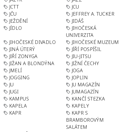
JCTT
JCU
JČU
JEFFREY A. TUCKER
JEŽDĚNÍ
JIDÁŠ
JÍDLO
JIHOČESKÁ
UNIVERZITA
JIHOČESKÉ DIVADLO
JIHOČESKÉ MUZEUM
JINÁ ÚTERÝ
JÍŘÍ POSPÍŠIL
JIŘÍ ZONYGA
JIU-JITSU
JIŽAN A BLONDÝNA
JIŽNÍ ČECHY
JMELÍ
JOGA
JOGGING
JOPLIN
JU
JU MAGAZÍN
JUGI
JUMAGAZÍN
KAMPUS
KANČÍ STEZKA
KAPELA
KAPELY
KAPR
KAPR S
BRAMBOROVÝM
SALÁTEM