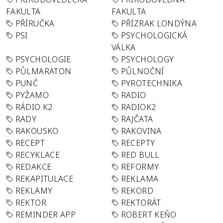
FAKULTA
FAKULTA
PŘÍRUČKA
PŘÍZRAK LONDÝNA
PSI
PSYCHOLOGICKÁ
VÁLKA
PSYCHOLOGIE
PSYCHOLOGY
PŮLMARATON
PŮLNOČNÍ
PUNČ
PYROTECHNIKA
PYŽAMO
RADIO
RÁDIO K2
RADIOK2
RADY
RAJČATA
RAKOUSKO
RAKOVINA
RECEPT
RECEPTY
RECYKLACE
RED BULL
REDAKCE
REFORMY
REKAPITULACE
REKLAMA
REKLAMY
REKORD
REKTOR
REKTORÁT
REMINDER APP
ROBERT KEŇO