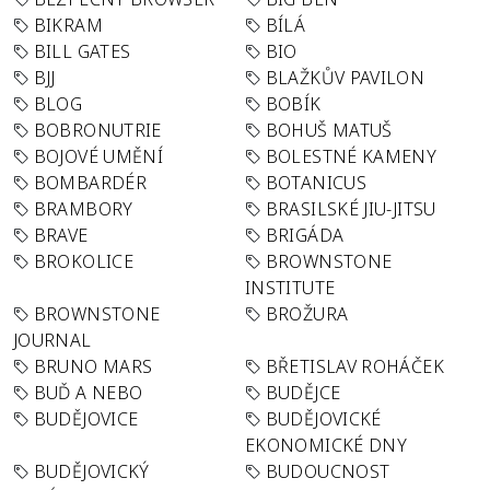
BIKRAM
BÍLÁ
BILL GATES
BIO
BJJ
BLAŽKŮV PAVILON
BLOG
BOBÍK
BOBRONUTRIE
BOHUŠ MATUŠ
BOJOVÉ UMĚNÍ
BOLESTNÉ KAMENY
BOMBARDÉR
BOTANICUS
BRAMBORY
BRASILSKÉ JIU-JITSU
BRAVE
BRIGÁDA
BROKOLICE
BROWNSTONE
INSTITUTE
BROWNSTONE
BROŽURA
JOURNAL
BRUNO MARS
BŘETISLAV ROHÁČEK
BUĎ A NEBO
BUDĚJCE
BUDĚJOVICE
BUDĚJOVICKÉ
EKONOMICKÉ DNY
BUDĚJOVICKÝ
BUDOUCNOST