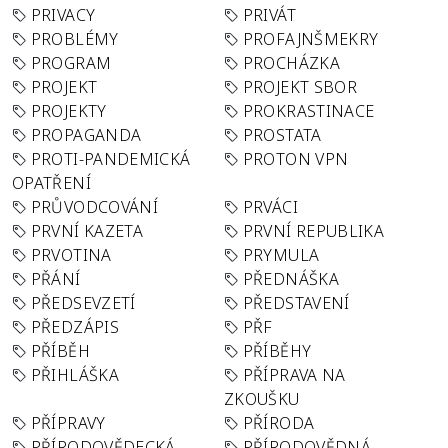
PRIVACY
PRIVÁT
PROBLÉMY
PROFAJNŠMEKRY
PROGRAM
PROCHÁZKA
PROJEKT
PROJEKT SBOR
PROJEKTY
PROKRASTINACE
PROPAGANDA
PROSTATA
PROTI-PANDEMICKÁ
PROTON VPN
OPATŘENÍ
PRŮVODCOVÁNÍ
PRVÁCI
PRVNÍ KAZETA
PRVNÍ REPUBLIKA
PRVOTINA
PRYMULA
PŘÁNÍ
PŘEDNÁŠKA
PŘEDSEVZETÍ
PŘEDSTAVENÍ
PŘEDZÁPIS
PŘF
PŘÍBĚH
PŘÍBĚHY
PŘIHLÁŠKA
PŘÍPRAVA NA
ZKOUŠKU
PŘÍPRAVY
PŘÍRODA
PŘÍRODOVĚDECKÁ
PŘÍRODOVĚDNÁ