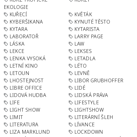
EKOLOGIE
KUŘECÍ
KVĚTÁK
KYBERŠIKANA
KYNUTÉ TĚSTO
KYTARA
KYTARISTA
LABORATOŘ
LARRY PAGE
LÁSKA
LAW
LEKCE
LEKSES
LENKA VYSOKÁ
LETADLA
LETNÍ KINO
LÉTO
LETOUN
LEVNĚ
LHOSTEJNOST
LIBOR GRUBHOFFER
LIBRE OFFICE
LIDÉ
LIDOVÁ HUDBA
LIDSKÁ PRÁVA
LIFE
LIFESTYLE
LIGHT SHOW
LIGHTSHOW
LIMIT
LITERÁRNÍ ŠLEH
LITERATURA
LÍVANCE
LIZA MARKLUND
LOCKDOWN