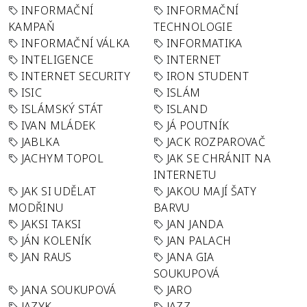
INFORMAČNÍ
INFORMAČNÍ
KAMPAŇ
TECHNOLOGIE
INFORMAČNÍ VÁLKA
INFORMATIKA
INTELIGENCE
INTERNET
INTERNET SECURITY
IRON STUDENT
ISIC
ISLÁM
ISLÁMSKÝ STÁT
ISLAND
IVAN MLÁDEK
JÁ POUTNÍK
JABLKA
JACK ROZPAROVAČ
JACHYM TOPOL
JAK SE CHRÁNIT NA
INTERNETU
JAK SI UDĚLAT
JAKOU MAJÍ ŠATY
MODŘINU
BARVU
JAKSI TAKSI
JAN JANDA
JÁN KOLENÍK
JAN PALACH
JAN RAUS
JANA GIA
SOUKUPOVÁ
JANA SOUKUPOVÁ
JARO
JAZYK
JAZZ