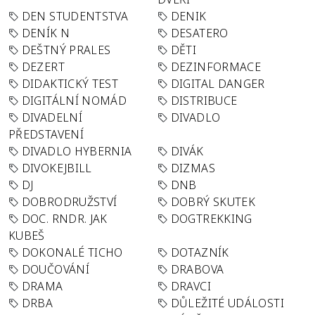
DEN STUDENTSTVA
DENIK
DENÍK N
DESATERO
DEŠTNÝ PRALES
DĚTI
DEZERT
DEZINFORMACE
DIDAKTICKÝ TEST
DIGITAL DANGER
DIGITÁLNÍ NOMÁD
DISTRIBUCE
DIVADELNÍ
DIVADLO
PŘEDSTAVENÍ
DIVADLO HYBERNIA
DIVÁK
DIVOKEJBILL
DIZMAS
DJ
DNB
DOBRODRUŽSTVÍ
DOBRÝ SKUTEK
DOC. RNDR. JAK
DOGTREKKING
KUBEŠ
DOKONALÉ TICHO
DOTAZNÍK
DOUČOVÁNÍ
DRABOVA
DRAMA
DRAVCI
DRBA
DŮLEŽITÉ UDÁLOSTI