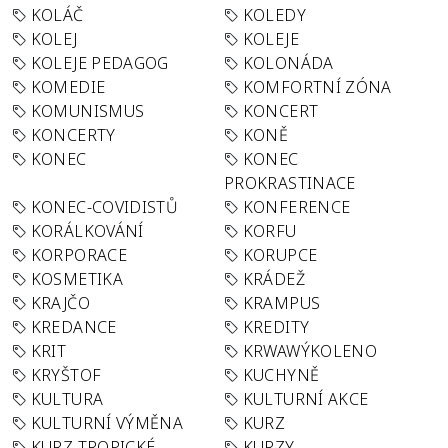
KOLÁČ
KOLEDY
KOLEJ
KOLEJE
KOLEJE PEDAGOG
KOLONÁDA
KOMEDIE
KOMFORTNÍ ZÓNA
KOMUNISMUS
KONCERT
KONCERTY
KONĚ
KONEC
KONEC
PROKRASTINACE
KONEC-COVIDISTŮ
KONFERENCE
KORÁLKOVÁNÍ
KORFU
KORPORACE
KORUPCE
KOSMETIKA
KRÁDEŽ
KRAJČO
KRAMPUS
KREDANCE
KREDITY
KRIT
KRWAWÝKOLENO
KRYŠTOF
KUCHYNĚ
KULTURA
KULTURNÍ AKCE
KULTURNÍ VÝMĚNA
KURZ
KURZ TROPICKÉ
KURZY