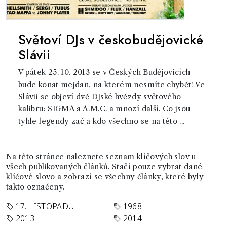
Světoví DJs v českobudějovické
Slávii
V pátek 25. 10. 2013 se v Českých Budějovicích
bude konat mejdan, na kterém nesmíte chybět! Ve
Slávii se objeví dvě DJské hvězdy světového
kalibru: SIGMA a A.M.C. a mnozí další. Co jsou
tyhle legendy zač a kdo všechno se na této ...
Na této stránce naleznete seznam klíčových slov u
všech publikovaných článků. Stačí pouze vybrat dané
klíčové slovo a zobrazí se všechny články, které byly
takto označeny.
17. LISTOPADU
1968
2013
2014