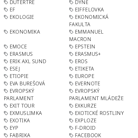
DUTERTRE
DÝNĚ
EF
EIFFELOVKA
EKOLOGIE
EKONOMICKÁ
FAKULTA
EKONOMIKA
EMMANUEL
MACRON
EMOCE
EPSTEIN
ERASMUS
ERASMUS+
ERIK AXL SUND
EROS
ESEJ
ETIKETA
ETIOPIE
EUROPE
EVA BUREŠOVÁ
EVERNOTE
EVROPSKÝ
EVROPSKÝ
PARLAMENT
PARLAMENT MLÁDEŽE
EXIT TOUR
EXKURZE
EXMUSLIMKA
EXOTICKÉ ROSTLINY
EXOTIKA
EXPLOZE
EYP
F-DROID
FABRIKA
FACEBOOK