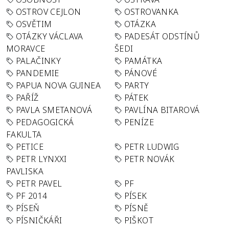
OSTROV CEJLON
OSTROVANKA
OSVĚTIM
OTÁZKA
OTÁZKY VÁCLAVA
PADESÁT ODSTÍNŮ
MORAVCE
ŠEDI
PALAČINKY
PAMÁTKA
PANDEMIE
PÁNOVÉ
PAPUA NOVA GUINEA
PARTY
PAŘÍŽ
PÁTEK
PAVLA SMETANOVÁ
PAVLÍNA BITAROVÁ
PEDAGOGICKÁ
PENÍZE
FAKULTA
PETICE
PETR LUDWIG
PETR LYNXXI
PETR NOVÁK
PAVLISKA
PETR PAVEL
PF
PF 2014
PÍSEK
PÍSEŇ
PÍSNĚ
PÍSNIČKÁŘI
PIŠKOT