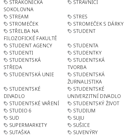
STRAKONICKÁ
STRÁVNÍCI
SOKOLOVNA
STREAM
STRES
STROMEČEK
STROMEČEK S DÁRKY
STŘELBA NA
STUDENT
FILOZOFICKÉ FAKULTĚ
STUDENT AGENCY
STUDENTA
STUDENTI
STUDENTKY
STUDENTSKÁ
STUDENTSKÁ
STŘEDA
TVORBA
STUDENTSKÁ UNIE
STUDENTSKÁ
ŽURNALISTIKA
STUDENTSKÉ
STUDENTSKÉ
DIVADLO
UNIVERZITNÍ DIVADLO
STUDENTSKÉ VAŘENÍ
STUDENTSKÝ ŽIVOT
STUDIO 6
STUDIUM
SUD
SUJU
SUPERMARKETY
SUŠICE
SUTAŠKA
SUVENÝRY