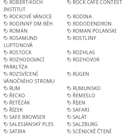
ROBERT-KOCH
ROCK CAFÉ CONTEST
INSTITUT
ROCKOVÉ VÁNOCE
RODINA
RODINNÝ DM BĚH
RODODENDRON
ROMÁN
ROMAN POLANSKI
ROSAMUND
ROSTLINY
LUPTONOVÁ
ROSTOCK
ROZHLAS
ROZHODOVACÍ
ROZHOVOR
PARALÝZA
ROZSVÍCENÍ
RÜGEN
VÁNOČNÍHO STROMU
RUM
RUMUNSKO
ŘECKO
ŘEMESLO
ŘETĚZÁK
ŘÍJEN
ŘÍZEK
SAFARI
SAFE BROWSER
SALÁT
SALESIÁNSKÝ PLES
SALZBURG
SATIRA
SCÉNICKÉ ČTENÍ