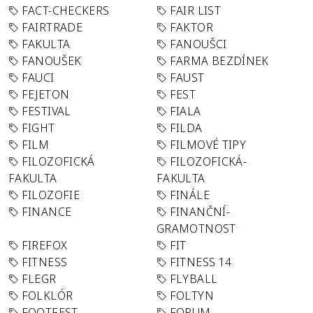
FACT-CHECKERS
FAIR LIST
FAIRTRADE
FAKTOR
FAKULTA
FANOUŠCI
FANOUŠEK
FARMA BEZDÍNEK
FAUCI
FAUST
FEJETON
FEST
FESTIVAL
FIALA
FIGHT
FILDA
FILM
FILMOVÉ TIPY
FILOZOFICKÁ
FILOZOFICKÁ-
FAKULTA
FAKULTA
FILOZOFIE
FINÁLE
FINANCE
FINANČNÍ-
GRAMOTNOST
FIREFOX
FIT
FITNESS
FITNESS 14
FLEGR
FLYBALL
FOLKLÓR
FOLTYN
FOOTFEST
FORUM