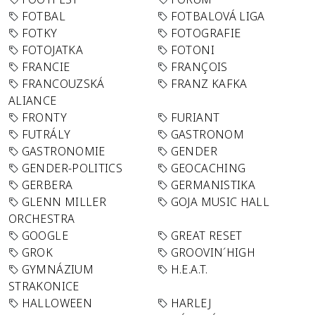
FOTBAL
FOTBALOVÁ LIGA
FOTKY
FOTOGRAFIE
FOTOJATKA
FOTONI
FRANCIE
FRANÇOIS
FRANCOUZSKÁ
FRANZ KAFKA
ALIANCE
FRONTY
FURIANT
FUTRÁLY
GASTRONOM
GASTRONOMIE
GENDER
GENDER-POLITICS
GEOCACHING
GERBERA
GERMANISTIKA
GLENN MILLER
GOJA MUSIC HALL
ORCHESTRA
GOOGLE
GREAT RESET
GROK
GROOVIN´HIGH
GYMNÁZIUM
H.E.A.T.
STRAKONICE
HALLOWEEN
HARLEJ