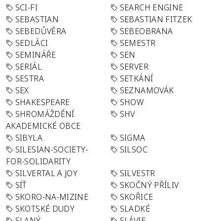
SCI-FI
SEARCH ENGINE
SEBASTIAN
SEBASTIAN FITZEK
SEBEDŮVĚRA
SEBEOBRANA
SEDLÁCI
SEMESTR
SEMINÁŘE
SEN
SERIÁL
SERVER
SESTRA
SETKÁNÍ
SEX
SEZNAMOVÁK
SHAKESPEARE
SHOW
SHROMÁŽDĚNÍ
SHV
AKADEMICKÉ OBCE
SIBYLA
SIGMA
SILESIAN-SOCIETY-
SILSOC
FOR-SOLIDARITY
SILVERTAL A JOY
SILVESTR
SÍŤ
SKOČNÝ PŘÍLIV
SKORO-NA-MIZINE
SKOŘICE
SKOTSKÉ DUDY
SLADKÉ
SLANÝ
SLÁVIE