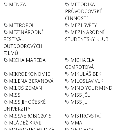
MENZA
METODIKA
PRŮVODCOVSKÉ
ČINNOSTI
METROPOL
MEZI SVĚTY
MEZINÁRODNÍ
MEZINÁRODNÍ
FESTIVAL
STUDENTSKÝ KLUB
OUTDOOROVÝCH
FILMŮ
MICHA MAREDA
MICHAELA
GEMROTOVÁ
MIKROEKONOMIE
MIKULÁŠ BEK
MILENA BERANOVÁ
MILOSLAV VLK
MILOŠ ZEMAN
MIND YOUR MIND
MISS
MISS JČU
MISS JIHOČESKÉ
MISS JU
UNIVERZITY
MISSAEROBIC2015
MISTROVSTVÍ
MLÁDEŽ KRAJI
MMA
MNEMOTECHNICKÉ
MNICHOV