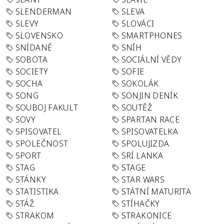
SLENDERMAN
SLEVA
SLEVY
SLOVÁCI
SLOVENSKO
SMARTPHONES
SNÍDANĚ
SNÍH
SOBOTA
SOCIÁLNÍ VĚDY
SOCIETY
SOFIE
SOCHA
SOKOLÁK
SONG
SONJIN DENÍK
SOUBOJ FAKULT
SOUTĚŽ
SOVY
SPARTAN RACE
SPISOVATEL
SPISOVATELKA
SPOLEČNOST
SPOLUJIZDA
SPORT
SRÍ LANKA
STAG
STAGE
STÁNKY
STAR WARS
STATISTIKA
STÁTNÍ MATURITA
STÁŽ
STÍHAČKY
STRAKOM
STRAKONICE