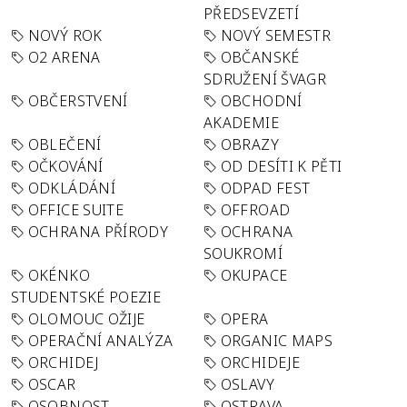
PŘEDSEVZETÍ
NOVÝ ROK
NOVÝ SEMESTR
O2 ARENA
OBČANSKÉ
SDRUŽENÍ ŠVAGR
OBČERSTVENÍ
OBCHODNÍ
AKADEMIE
OBLEČENÍ
OBRAZY
OČKOVÁNÍ
OD DESÍTI K PĚTI
ODKLÁDÁNÍ
ODPAD FEST
OFFICE SUITE
OFFROAD
OCHRANA PŘÍRODY
OCHRANA
SOUKROMÍ
OKÉNKO
OKUPACE
STUDENTSKÉ POEZIE
OLOMOUC OŽIJE
OPERA
OPERAČNÍ ANALÝZA
ORGANIC MAPS
ORCHIDEJ
ORCHIDEJE
OSCAR
OSLAVY
OSOBNOST
OSTRAVA