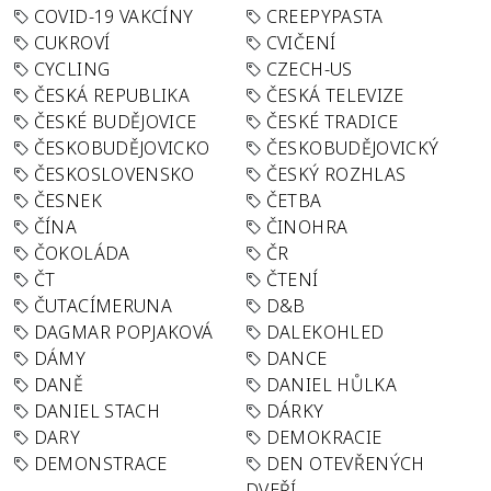
COVID-19 VAKCÍNY
CREEPYPASTA
CUKROVÍ
CVIČENÍ
CYCLING
CZECH-US
ČESKÁ REPUBLIKA
ČESKÁ TELEVIZE
ČESKÉ BUDĚJOVICE
ČESKÉ TRADICE
ČESKOBUDĚJOVICKO
ČESKOBUDĚJOVICKÝ
ČESKOSLOVENSKO
ČESKÝ ROZHLAS
ČESNEK
ČETBA
ČÍNA
ČINOHRA
ČOKOLÁDA
ČR
ČT
ČTENÍ
ČUTACÍMERUNA
D&B
DAGMAR POPJAKOVÁ
DALEKOHLED
DÁMY
DANCE
DANĚ
DANIEL HŮLKA
DANIEL STACH
DÁRKY
DARY
DEMOKRACIE
DEMONSTRACE
DEN OTEVŘENÝCH
DVEŘÍ