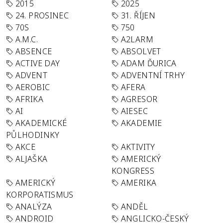
2015
2025
24. PROSINEC
31. ŘÍJEN
70S
750
A.M.C.
A2LARM
ABSENCE
ABSOLVET
ACTIVE DAY
ADAM ĎURICA
ADVENT
ADVENTNÍ TRHY
AEROBIC
AFERA
AFRIKA
AGRESOR
AI
AIESEC
AKADEMICKÉ
AKADEMIE
PŮLHODINKY
AKCE
AKTIVITY
ALJAŠKA
AMERICKÝ
KONGRESS
AMERICKÝ
AMERIKA
KORPORATISMUS
ANALÝZA
ANDĚL
ANDROID
ANGLICKO-ČESKÝ