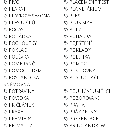
PIVO
PLACEMENT TEST
PLAKÁT
PLANETÁRIUM
PLAVKOVÁSEZONA
PLES
PLES UPÍRŮ
PLUS SIZE
POČASÍ
POEZIE
POHÁDKA
POHÁDKY
POCHOUTKY
POJIŠTĚNÍ
POKLAD
POKLADY
POLÉVKA
POLITIKA
POMERANČ
POMOC
POMOC LIDEM
POSILOVNA
POSLANECKÁ
POSLUCHAČI
SNĚMOVNA
POTRAVINY
POULIČNÍ UMĚLCI
POVÍDKA
POZOROVÁNÍ
PR ČLÁNEK
PRAHA
PRAXE
PRÁZDNINY
PREMIÉRA
PREZENTACE
PRIMÁT.CZ
PRINC ANDREW