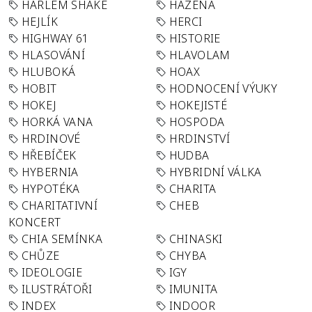
HARLEM SHAKE
HÁZENÁ
HEJLÍK
HERCI
HIGHWAY 61
HISTORIE
HLASOVÁNÍ
HLAVOLAM
HLUBOKÁ
HOAX
HOBIT
HODNOCENÍ VÝUKY
HOKEJ
HOKEJISTÉ
HORKÁ VANA
HOSPODA
HRDINOVÉ
HRDINSTVÍ
HŘEBÍČEK
HUDBA
HYBERNIA
HYBRIDNÍ VÁLKA
HYPOTÉKA
CHARITA
CHARITATIVNÍ
CHEB
KONCERT
CHIA SEMÍNKA
CHINASKI
CHŮZE
CHYBA
IDEOLOGIE
IGY
ILUSTRÁTOŘI
IMUNITA
INDEX
INDOOR