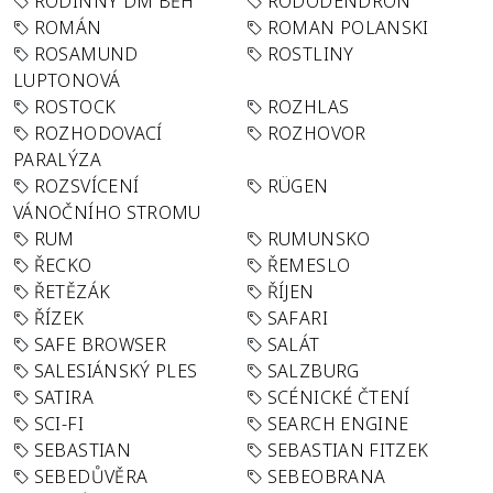
RODINNÝ DM BĚH
RODODENDRON
ROMÁN
ROMAN POLANSKI
ROSAMUND
ROSTLINY
LUPTONOVÁ
ROSTOCK
ROZHLAS
ROZHODOVACÍ
ROZHOVOR
PARALÝZA
ROZSVÍCENÍ
RÜGEN
VÁNOČNÍHO STROMU
RUM
RUMUNSKO
ŘECKO
ŘEMESLO
ŘETĚZÁK
ŘÍJEN
ŘÍZEK
SAFARI
SAFE BROWSER
SALÁT
SALESIÁNSKÝ PLES
SALZBURG
SATIRA
SCÉNICKÉ ČTENÍ
SCI-FI
SEARCH ENGINE
SEBASTIAN
SEBASTIAN FITZEK
SEBEDŮVĚRA
SEBEOBRANA