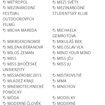
METROPOL
MEZI SVĚTY
MEZINÁRODNÍ
MEZINÁRODNÍ
FESTIVAL
STUDENTSKÝ KLUB
OUTDOOROVÝCH
FILMŮ
MICHA MAREDA
MICHAELA
GEMROTOVÁ
MIKROEKONOMIE
MIKULÁŠ BEK
MILENA BERANOVÁ
MILOSLAV VLK
MILOŠ ZEMAN
MIND YOUR MIND
MISS
MISS JČU
MISS JIHOČESKÉ
MISS JU
UNIVERZITY
MISSAEROBIC2015
MISTROVSTVÍ
MLÁDEŽ KRAJI
MMA
MNEMOTECHNICKÉ
MNICHOV
POMŮCKY
MÓDA
MODELKY
MODERNÍ ČLOVĚK
MODERNÍ