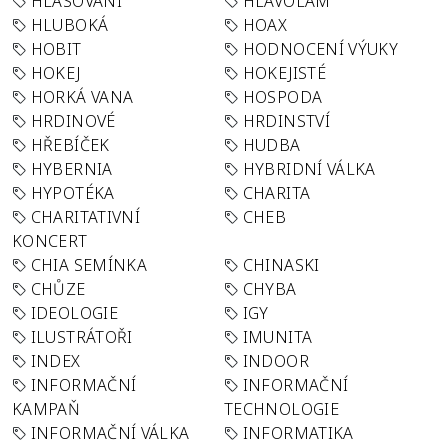
HLASOVÁNÍ
HLAVOLAM
HLUBOKÁ
HOAX
HOBIT
HODNOCENÍ VÝUKY
HOKEJ
HOKEJISTÉ
HORKÁ VANA
HOSPODA
HRDINOVÉ
HRDINSTVÍ
HŘEBÍČEK
HUDBA
HYBERNIA
HYBRIDNÍ VÁLKA
HYPOTÉKA
CHARITA
CHARITATIVNÍ
CHEB
KONCERT
CHIA SEMÍNKA
CHINASKI
CHŮZE
CHYBA
IDEOLOGIE
IGY
ILUSTRÁTOŘI
IMUNITA
INDEX
INDOOR
INFORMAČNÍ
INFORMAČNÍ
KAMPAŇ
TECHNOLOGIE
INFORMAČNÍ VÁLKA
INFORMATIKA