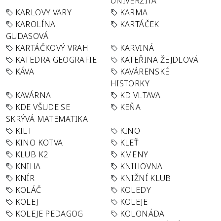
UNIVERZITA
KARLOVY VARY
KARMA
KAROLÍNA
KARTÁČEK
GUDASOVÁ
KARTÁČKOVÝ VRAH
KARVINÁ
KATEDRA GEOGRAFIE
KATEŘINA ŽEJDLOVÁ
KÁVA
KAVÁRENSKÉ
HISTORKY
KAVÁRNA
KD VLTAVA
KDE VŠUDE SE
KEŇA
SKRÝVÁ MATEMATIKA
KILT
KINO
KINO KOTVA
KLEŤ
KLUB K2
KMENY
KNIHA
KNIHOVNA
KNÍR
KNIŽNÍ KLUB
KOLÁČ
KOLEDY
KOLEJ
KOLEJE
KOLEJE PEDAGOG
KOLONÁDA