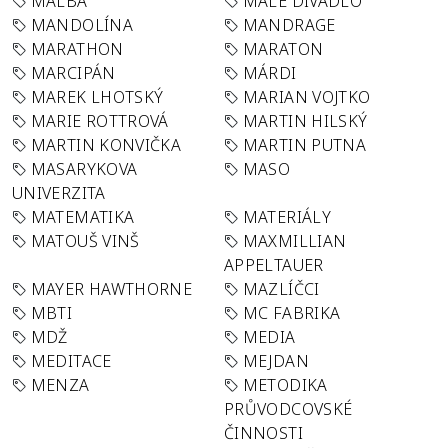
MALBA
MALÉ DIVADLO
MANDOLÍNA
MANDRAGE
MARATHON
MARATON
MARCIPÁN
MÁRDI
MAREK LHOTSKÝ
MARIAN VOJTKO
MARIE ROTTROVÁ
MARTIN HILSKÝ
MARTIN KONVIČKA
MARTIN PUTNA
MASARYKOVA
MASO
UNIVERZITA
MATEMATIKA
MATERIÁLY
MATOUŠ VINŠ
MAXMILLIAN
APPELTAUER
MAYER HAWTHORNE
MAZLÍČCI
MBTI
MC FABRIKA
MDŽ
MEDIA
MEDITACE
MEJDAN
MENZA
METODIKA
PRŮVODCOVSKÉ
ČINNOSTI