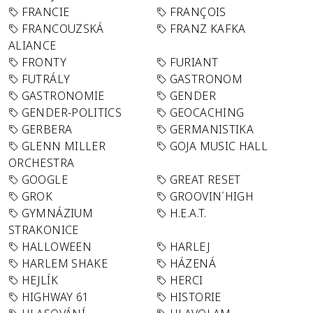
FRANCIE
FRANÇOIS
FRANCOUZSKÁ
FRANZ KAFKA
ALIANCE
FRONTY
FURIANT
FUTRÁLY
GASTRONOM
GASTRONOMIE
GENDER
GENDER-POLITICS
GEOCACHING
GERBERA
GERMANISTIKA
GLENN MILLER
GOJA MUSIC HALL
ORCHESTRA
GOOGLE
GREAT RESET
GROK
GROOVIN´HIGH
GYMNÁZIUM
H.E.A.T.
STRAKONICE
HALLOWEEN
HARLEJ
HARLEM SHAKE
HÁZENÁ
HEJLÍK
HERCI
HIGHWAY 61
HISTORIE