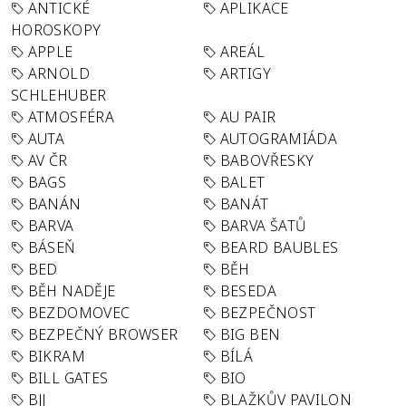
ANTICKÉ
APLIKACE
HOROSKOPY
APPLE
AREÁL
ARNOLD
ARTIGY
SCHLEHUBER
ATMOSFÉRA
AU PAIR
AUTA
AUTOGRAMIÁDA
AV ČR
BABOVŘESKY
BAGS
BALET
BANÁN
BANÁT
BARVA
BARVA ŠATŮ
BÁSEŇ
BEARD BAUBLES
BED
BĚH
BĚH NADĚJE
BESEDA
BEZDOMOVEC
BEZPEČNOST
BEZPEČNÝ BROWSER
BIG BEN
BIKRAM
BÍLÁ
BILL GATES
BIO
BJJ
BLAŽKŮV PAVILON