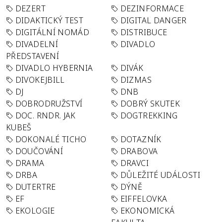
DEZERT
DEZINFORMACE
DIDAKTICKÝ TEST
DIGITAL DANGER
DIGITÁLNÍ NOMÁD
DISTRIBUCE
DIVADELNÍ
DIVADLO
PŘEDSTAVENÍ
DIVADLO HYBERNIA
DIVÁK
DIVOKEJBILL
DIZMAS
DJ
DNB
DOBRODRUŽSTVÍ
DOBRÝ SKUTEK
DOC. RNDR. JAK
DOGTREKKING
KUBEŠ
DOKONALÉ TICHO
DOTAZNÍK
DOUČOVÁNÍ
DRABOVA
DRAMA
DRAVCI
DRBA
DŮLEŽITÉ UDÁLOSTI
DUTERTRE
DÝNĚ
EF
EIFFELOVKA
EKOLOGIE
EKONOMICKÁ