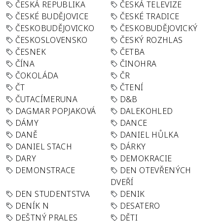
ČESKÁ REPUBLIKA
ČESKÁ TELEVIZE
ČESKÉ BUDĚJOVICE
ČESKÉ TRADICE
ČESKOBUDĚJOVICKO
ČESKOBUDĚJOVICKÝ
ČESKOSLOVENSKO
ČESKÝ ROZHLAS
ČESNEK
ČETBA
ČÍNA
ČINOHRA
ČOKOLÁDA
ČR
ČT
ČTENÍ
ČUTACÍMERUNA
D&B
DAGMAR POPJAKOVÁ
DALEKOHLED
DÁMY
DANCE
DANĚ
DANIEL HŮLKA
DANIEL STACH
DÁRKY
DARY
DEMOKRACIE
DEMONSTRACE
DEN OTEVŘENÝCH
DVEŘÍ
DEN STUDENTSTVA
DENIK
DENÍK N
DESATERO
DEŠTNÝ PRALES
DĚTI