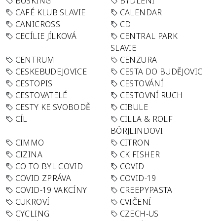
BUSKING
BYDLENÍ
CAFÉ KLUB SLAVIE
CALENDAR
CANICROSS
CD
CECÍLIE JÍLKOVÁ
CENTRAL PARK
SLAVIE
CENTRUM
CENZURA
CESKEBUDEJOVICE
CESTA DO BUDĚJOVIC
CESTOPIS
CESTOVÁNÍ
CESTOVATELÉ
CESTOVNÍ RUCH
CESTY KE SVOBODĚ
CIBULE
CÍL
CILLA & ROLF
BÖRJLINDOVI
CIMMO
CITRON
CIZINA
CK FISHER
CO TO BYL COVID
COVID
COVID ZPRÁVA
COVID-19
COVID-19 VAKCÍNY
CREEPYPASTA
CUKROVÍ
CVIČENÍ
CYCLING
CZECH-US