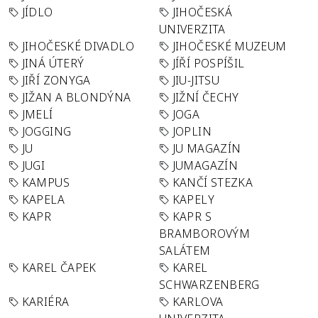
JÍDLO
JIHOČESKÁ
UNIVERZITA
JIHOČESKÉ DIVADLO
JIHOČESKÉ MUZEUM
JINÁ ÚTERÝ
JÍŘÍ POSPÍŠIL
JIŘÍ ZONYGA
JIU-JITSU
JIŽAN A BLONDÝNA
JIŽNÍ ČECHY
JMELÍ
JOGA
JOGGING
JOPLIN
JU
JU MAGAZÍN
JUGI
JUMAGAZÍN
KAMPUS
KANČÍ STEZKA
KAPELA
KAPELY
KAPR
KAPR S
BRAMBOROVÝM
SALÁTEM
KAREL ČAPEK
KAREL
SCHWARZENBERG
KARIÉRA
KARLOVA