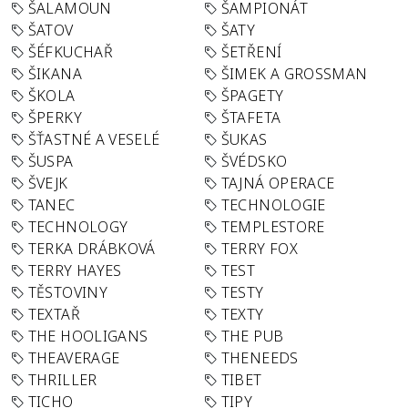
ŠALAMOUN
ŠAMPIONÁT
ŠATOV
ŠATY
ŠÉFKUCHAŘ
ŠETŘENÍ
ŠIKANA
ŠIMEK A GROSSMAN
ŠKOLA
ŠPAGETY
ŠPERKY
ŠTAFETA
ŠŤASTNÉ A VESELÉ
ŠUKAS
ŠUSPA
ŠVÉDSKO
ŠVEJK
TAJNÁ OPERACE
TANEC
TECHNOLOGIE
TECHNOLOGY
TEMPLESTORE
TERKA DRÁBKOVÁ
TERRY FOX
TERRY HAYES
TEST
TĚSTOVINY
TESTY
TEXTAŘ
TEXTY
THE HOOLIGANS
THE PUB
THEAVERAGE
THENEEDS
THRILLER
TIBET
TICHO
TIPY