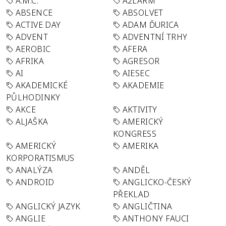
A.M.C.
A2LARM
ABSENCE
ABSOLVET
ACTIVE DAY
ADAM ĎURICA
ADVENT
ADVENTNÍ TRHY
AEROBIC
AFERA
AFRIKA
AGRESOR
AI
AIESEC
AKADEMICKÉ
AKADEMIE
PŮLHODINKY
AKCE
AKTIVITY
ALJAŠKA
AMERICKÝ
KONGRESS
AMERICKÝ
AMERIKA
KORPORATISMUS
ANALÝZA
ANDĚL
ANDROID
ANGLICKO-ČESKÝ
PŘEKLAD
ANGLICKÝ JAZYK
ANGLIČTINA
ANGLIE
ANTHONY FAUCI