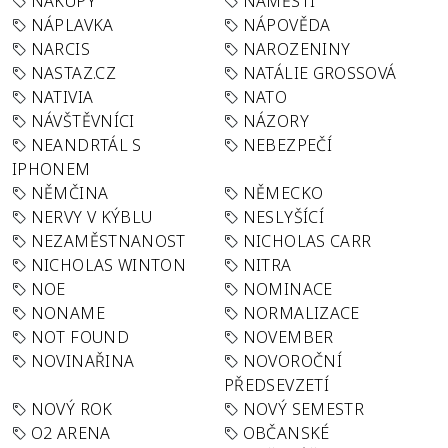
NÁKUPY
NÁMĚSTÍ
NÁPLAVKA
NÁPOVĚDA
NARCIS
NAROZENINY
NASTAZ.CZ
NATÁLIE GROSSOVÁ
NATIVIA
NATO
NÁVŠTĚVNÍCI
NÁZORY
NEANDRTÁL S
NEBEZPEČÍ
IPHONEM
NĚMČINA
NĚMECKO
NERVY V KÝBLU
NESLYŠÍCÍ
NEZAMĚSTNANOST
NICHOLAS CARR
NICHOLAS WINTON
NITRA
NOE
NOMINACE
NONAME
NORMALIZACE
NOT FOUND
NOVEMBER
NOVINAŘINA
NOVOROČNÍ
PŘEDSEVZETÍ
NOVÝ ROK
NOVÝ SEMESTR
O2 ARENA
OBČANSKÉ