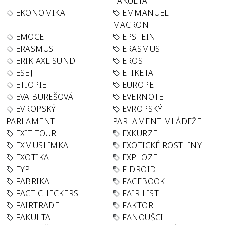
FAKULTA
EKONOMIKA
EMMANUEL
MACRON
EMOCE
EPSTEIN
ERASMUS
ERASMUS+
ERIK AXL SUND
EROS
ESEJ
ETIKETA
ETIOPIE
EUROPE
EVA BUREŠOVÁ
EVERNOTE
EVROPSKÝ
EVROPSKÝ
PARLAMENT
PARLAMENT MLÁDEŽE
EXIT TOUR
EXKURZE
EXMUSLIMKA
EXOTICKÉ ROSTLINY
EXOTIKA
EXPLOZE
EYP
F-DROID
FABRIKA
FACEBOOK
FACT-CHECKERS
FAIR LIST
FAIRTRADE
FAKTOR
FAKULTA
FANOUŠCI