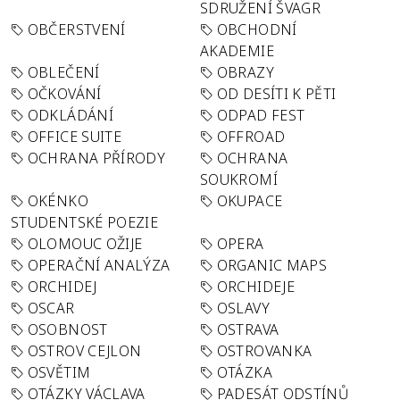
SDRUŽENÍ ŠVAGR
OBČERSTVENÍ
OBCHODNÍ
AKADEMIE
OBLEČENÍ
OBRAZY
OČKOVÁNÍ
OD DESÍTI K PĚTI
ODKLÁDÁNÍ
ODPAD FEST
OFFICE SUITE
OFFROAD
OCHRANA PŘÍRODY
OCHRANA
SOUKROMÍ
OKÉNKO
OKUPACE
STUDENTSKÉ POEZIE
OLOMOUC OŽIJE
OPERA
OPERAČNÍ ANALÝZA
ORGANIC MAPS
ORCHIDEJ
ORCHIDEJE
OSCAR
OSLAVY
OSOBNOST
OSTRAVA
OSTROV CEJLON
OSTROVANKA
OSVĚTIM
OTÁZKA
OTÁZKY VÁCLAVA
PADESÁT ODSTÍNŮ