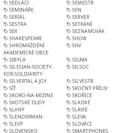
SEDLÁCI
SEMESTR
SEMINÁŘE
SEN
SERIÁL
SERVER
SESTRA
SETKÁNÍ
SEX
SEZNAMOVÁK
SHAKESPEARE
SHOW
SHROMÁŽDĚNÍ
SHV
AKADEMICKÉ OBCE
SIBYLA
SIGMA
SILESIAN-SOCIETY-
SILSOC
FOR-SOLIDARITY
SILVERTAL A JOY
SILVESTR
SÍŤ
SKOČNÝ PŘÍLIV
SKORO-NA-MIZINE
SKOŘICE
SKOTSKÉ DUDY
SLADKÉ
SLANÝ
SLÁVIE
SLENDERMAN
SLEVA
SLEVY
SLOVÁCI
SLOVENSKO
SMARTPHONES