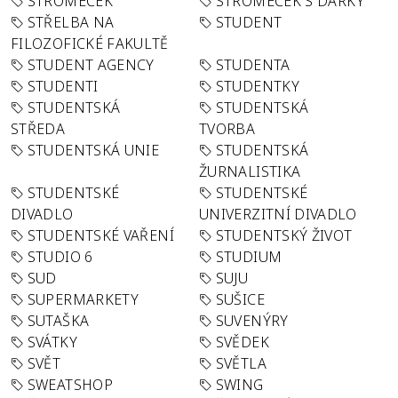
STROMEČEK
STROMEČEK S DÁRKY
STŘELBA NA
STUDENT
FILOZOFICKÉ FAKULTĚ
STUDENT AGENCY
STUDENTA
STUDENTI
STUDENTKY
STUDENTSKÁ
STUDENTSKÁ
STŘEDA
TVORBA
STUDENTSKÁ UNIE
STUDENTSKÁ
ŽURNALISTIKA
STUDENTSKÉ
STUDENTSKÉ
DIVADLO
UNIVERZITNÍ DIVADLO
STUDENTSKÉ VAŘENÍ
STUDENTSKÝ ŽIVOT
STUDIO 6
STUDIUM
SUD
SUJU
SUPERMARKETY
SUŠICE
SUTAŠKA
SUVENÝRY
SVÁTKY
SVĚDEK
SVĚT
SVĚTLA
SWEATSHOP
SWING