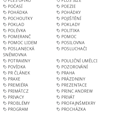
PLES UPÍRŮ
PLUS SIZE
POČASÍ
POEZIE
POHÁDKA
POHÁDKY
POCHOUTKY
POJIŠTĚNÍ
POKLAD
POKLADY
POLÉVKA
POLITIKA
POMERANČ
POMOC
POMOC LIDEM
POSILOVNA
POSLANECKÁ
POSLUCHAČI
SNĚMOVNA
POTRAVINY
POULIČNÍ UMĚLCI
POVÍDKA
POZOROVÁNÍ
PR ČLÁNEK
PRAHA
PRAXE
PRÁZDNINY
PREMIÉRA
PREZENTACE
PRIMÁT.CZ
PRINC ANDREW
PRIVACY
PRIVÁT
PROBLÉMY
PROFAJNŠMEKRY
PROGRAM
PROCHÁZKA