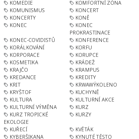
KOMEDIE
KOMFORTNÍ ZÓNA
KOMUNISMUS
KONCERT
KONCERTY
KONĚ
KONEC
KONEC
PROKRASTINACE
KONEC-COVIDISTŮ
KONFERENCE
KORÁLKOVÁNÍ
KORFU
KORPORACE
KORUPCE
KOSMETIKA
KRÁDEŽ
KRAJČO
KRAMPUS
KREDANCE
KREDITY
KRIT
KRWAWÝKOLENO
KRYŠTOF
KUCHYNĚ
KULTURA
KULTURNÍ AKCE
KULTURNÍ VÝMĚNA
KURZ
KURZ TROPICKÉ
KURZY
EKOLOGIE
KUŘECÍ
KVĚTÁK
KYBERŠIKANA
KYNUTÉ TĚSTO