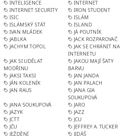
INTELIGENCE
INTERNET
INTERNET SECURITY
IRON STUDENT
ISIC
ISLÁM
ISLÁMSKÝ STÁT
ISLAND
IVAN MLÁDEK
JÁ POUTNÍK
JABLKA
JACK ROZPAROVAČ
JACHYM TOPOL
JAK SE CHRÁNIT NA
INTERNETU
JAK SI UDĚLAT
JAKOU MAJÍ ŠATY
MODŘINU
BARVU
JAKSI TAKSI
JAN JANDA
JÁN KOLENÍK
JAN PALACH
JAN RAUS
JANA GIA
SOUKUPOVÁ
JANA SOUKUPOVÁ
JARO
JAZYK
JAZZ
JCTT
JCU
JČU
JEFFREY A. TUCKER
JEŽDĚNÍ
JIDÁŠ