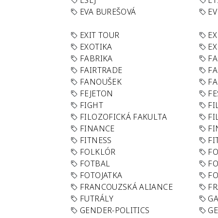
ESEJ
ET
EVA BUREŠOVÁ
E
EXIT TOUR
EX
EXOTIKA
EX
FABRIKA
F
FAIRTRADE
F
FANOUŠEK
FA
FEJETON
FE
FIGHT
FI
FILOZOFICKÁ FAKULTA
FI
FINANCE
F
FITNESS
FI
FOLKLÓR
F
FOTBAL
FO
FOTOJATKA
F
FRANCOUZSKÁ ALIANCE
FR
FUTRÁLY
G
GENDER-POLITICS
G