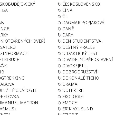
SKOBUDĚJOVICKÝ
ČESKOSLOVENSKO
TBA
ČÍNA
R
ČT
&B
DAGMAR POPJAKOVÁ
ANCE
DANĚ
ÁRKY
DARY
N OTEVŘENÝCH DVEŘÍ
DEN STUDENTSTVA
SATERO
DEŠTNÝ PRALES
EZINFORMACE
DIDAKTICKÝ TEST
STRIBUCE
DIVADELNÍ PŘEDSTAVENÍ
VÁK
DIVOKEJBILL
NB
DOBRODRUŽSTVÍ
OGTREKKING
DOKONALÉ TICHO
RABOVA
DRAMA
LEŽITÉ UDÁLOSTI
DUTERTRE
FFELOVKA
EKOLOGIE
MMANUEL MACRON
EMOCE
RASMUS+
ERIK AXL SUND