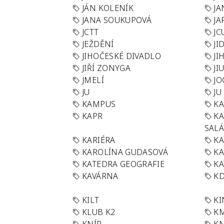
JÁN KOLENÍK
JA
JANA SOUKUPOVÁ
JA
JCTT
JC
JEŽDĚNÍ
JI
JIHOČESKÉ DIVADLO
JI
JIŘÍ ZONYGA
JI
JMELÍ
JO
JU
JU
KAMPUS
KA
KAPR
K
SAL
KARIÉRA
KA
KAROLÍNA GUDASOVÁ
KA
KATEDRA GEOGRAFIE
KA
KAVÁRNA
KD
KILT
K
KLUB K2
K