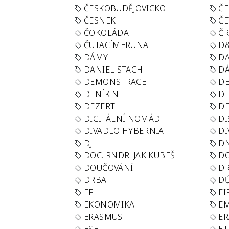
ČESKOBUDĚJOVICKO
ČE
ČESNEK
ČE
ČOKOLÁDA
Č
ČUTACÍMERUNA
D
DÁMY
D
DANIEL STACH
D
DEMONSTRACE
DE
DENÍK N
DE
DEZERT
D
DIGITÁLNÍ NOMÁD
DI
DIVADLO HYBERNIA
DI
DJ
D
DOC. RNDR. JAK KUBEŠ
D
DOUČOVÁNÍ
D
DRBA
DŮ
EF
EI
EKONOMIKA
E
ERASMUS
E