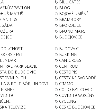
LÁ
BILL GATES
AŽKŮV PAVILON
BLOG
OHUŠ MATUŠ
BOJOVÉ UMĚNÍ
TANICUS
BRAMBORY
IGÁDA
BROKOLICE
ROŽURA
BRUNO MARS
DĚJCE
BUDĚJOVICE
UDOUCNOST
BUDOVA C
SKERS FEST
BUSKING
ALENDAR
CANICROSS
NTRAL PARK SLAVIE
CENTRUM
STA DO BUDĚJOVIC
CESTOPIS
STOVNÍ RUCH
CESTY KE SVOBODĚ
LLA & ROLF BÖRJLINDOVI
CIMMO
 FISHER
CO TO BYL COVID
VID-19
COVID-19 VAKCÍNY
IČENÍ
CYCLING
SKÁ TELEVIZE
ČESKÉ BUDĚJOVICE