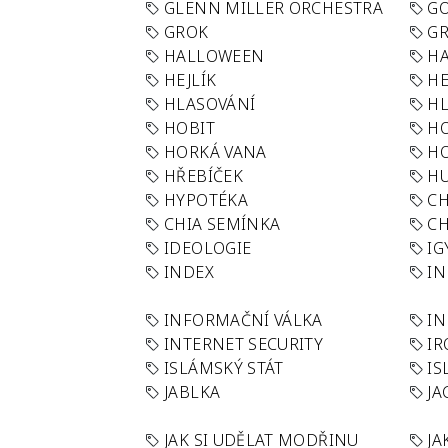
GLENN MILLER ORCHESTRA
GO
GROK
GR
HALLOWEEN
HA
HEJLÍK
HE
HLASOVÁNÍ
H
HOBIT
H
HORKÁ VANA
H
HŘEBÍČEK
H
HYPOTÉKA
CH
CHIA SEMÍNKA
CH
IDEOLOGIE
IG
INDEX
I
INFORMAČNÍ VÁLKA
IN
INTERNET SECURITY
IR
ISLÁMSKÝ STÁT
IS
JABLKA
JA
JAK SI UDĚLAT MODŘINU
JA