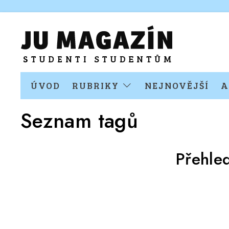
ÚVOD
RUBRIKY
NEJNOVĚJŠÍ
A
Seznam tagů
Přehle