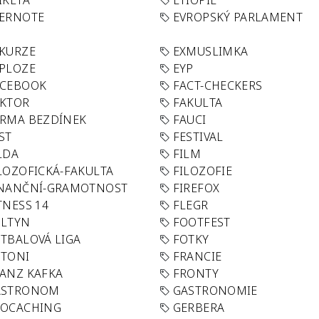
IKETA
ETIOPIE
VERNOTE
EVROPSKÝ PARLAMENT
KURZE
EXMUSLIMKA
PLOZE
EYP
ACEBOOK
FACT-CHECKERS
AKTOR
FAKULTA
RMA BEZDÍNEK
FAUCI
ST
FESTIVAL
LDA
FILM
LOZOFICKÁ-FAKULTA
FILOZOFIE
INANČNÍ-GRAMOTNOST
FIREFOX
TNESS 14
FLEGR
OLTYN
FOOTFEST
TBALOVÁ LIGA
FOTKY
OTONI
FRANCIE
ANZ KAFKA
FRONTY
ASTRONOM
GASTRONOMIE
EOCACHING
GERBERA