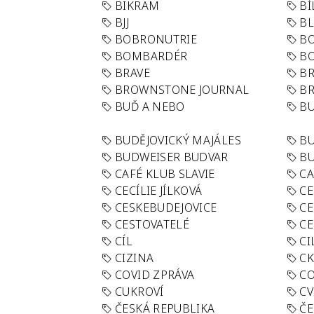
BIKRAM
BÍ
BJJ
BL
BOBRONUTRIE
B
BOMBARDÉR
BO
BRAVE
BR
BROWNSTONE JOURNAL
B
BUĎ A NEBO
BU
BUDĚJOVICKÝ MAJÁLES
B
BUDWEISER BUDVAR
BU
CAFÉ KLUB SLAVIE
C
CECÍLIE JÍLKOVÁ
CE
CESKEBUDEJOVICE
CE
CESTOVATELÉ
CE
CÍL
CI
CIZINA
CK
COVID ZPRÁVA
CO
CUKROVÍ
CV
ČESKÁ REPUBLIKA
ČE