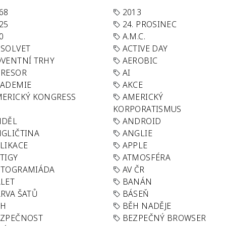
68
2013
25
24. PROSINEC
0
A.M.C.
SOLVET
ACTIVE DAY
VENTNÍ TRHY
AEROBIC
GRESOR
AI
KADEMIE
AKCE
ERICKÝ KONGRESS
AMERICKÝ
KORPORATISMUS
NDĚL
ANDROID
GLIČTINA
ANGLIE
LIKACE
APPLE
TIGY
ATMOSFÉRA
UTOGRAMIÁDA
AV ČR
LET
BANÁN
RVA ŠATŮ
BÁSEŇ
ĚH
BĚH NADĚJE
EZPEČNOST
BEZPEČNÝ BROWSER