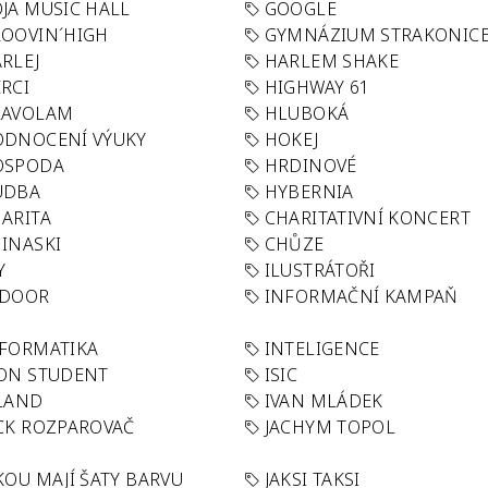
JA MUSIC HALL
GOOGLE
OOVIN´HIGH
GYMNÁZIUM STRAKONIC
RLEJ
HARLEM SHAKE
RCI
HIGHWAY 61
LAVOLAM
HLUBOKÁ
ODNOCENÍ VÝUKY
HOKEJ
OSPODA
HRDINOVÉ
UDBA
HYBERNIA
ARITA
CHARITATIVNÍ KONCERT
INASKI
CHŮZE
Y
ILUSTRÁTOŘI
NDOOR
INFORMAČNÍ KAMPAŇ
FORMATIKA
INTELIGENCE
ON STUDENT
ISIC
LAND
IVAN MLÁDEK
CK ROZPAROVAČ
JACHYM TOPOL
KOU MAJÍ ŠATY BARVU
JAKSI TAKSI