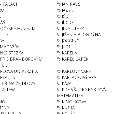
N PALACH
JAN RAUS
RO
JAZYK
U
JČU
DÁŠ
JÍDLO
HOČESKÉ MUZEUM
JINÁ ÚTERÝ
U-JITSU
JIŽAN A BLONDÝNA
GA
JOGGING
 MAGAZÍN
JUGI
NČÍ STEZKA
KAPELA
APR S BRAMBOROVÝM
KAREL ČAPEK
ÁTEM
RLOVA UNIVERZITA
KARLOVY VARY
RTÁČEK
KARTÁČKOVÝ VRAH
TEŘINA ŽEJDLOVÁ
KÁVA
 VLTAVA
KDE VŠUDE SE SKRÝVÁ
MATEMATIKA
INO
KINO KOTVA
MENY
KNIHA