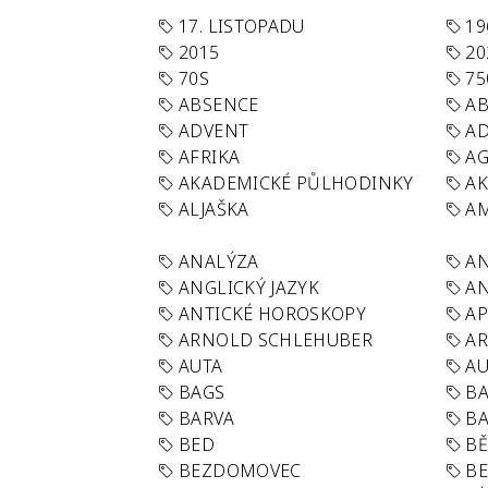
17. LISTOPADU
19
2015
20
70S
75
ABSENCE
AB
ADVENT
AD
AFRIKA
A
AKADEMICKÉ PŮLHODINKY
A
ALJAŠKA
AM
ANALÝZA
A
ANGLICKÝ JAZYK
AN
ANTICKÉ HOROSKOPY
AP
ARNOLD SCHLEHUBER
AR
AUTA
A
BAGS
BA
BARVA
BA
BED
B
BEZDOMOVEC
B