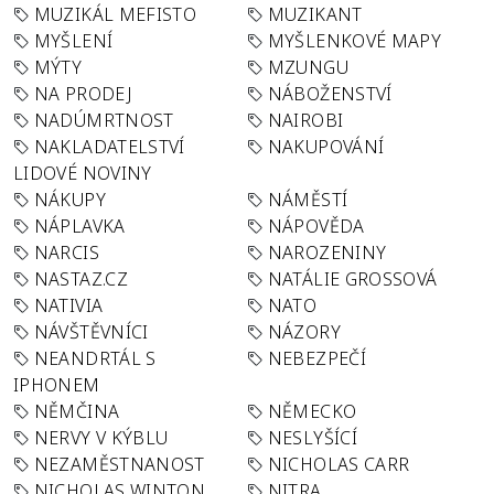
MUZIKÁL MEFISTO
MUZIKANT
MYŠLENÍ
MYŠLENKOVÉ MAPY
MÝTY
MZUNGU
NA PRODEJ
NÁBOŽENSTVÍ
NADÚMRTNOST
NAIROBI
NAKLADATELSTVÍ
NAKUPOVÁNÍ
LIDOVÉ NOVINY
NÁKUPY
NÁMĚSTÍ
NÁPLAVKA
NÁPOVĚDA
NARCIS
NAROZENINY
NASTAZ.CZ
NATÁLIE GROSSOVÁ
NATIVIA
NATO
NÁVŠTĚVNÍCI
NÁZORY
NEANDRTÁL S
NEBEZPEČÍ
IPHONEM
NĚMČINA
NĚMECKO
NERVY V KÝBLU
NESLYŠÍCÍ
NEZAMĚSTNANOST
NICHOLAS CARR
NICHOLAS WINTON
NITRA