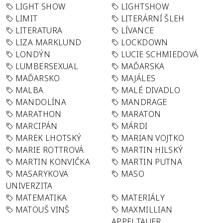
LIGHT SHOW
LIGHTSHOW
LIMIT
LITERÁRNÍ ŠLEH
LITERATURA
LÍVANCE
LIZA MARKLUND
LOCKDOWN
LONDÝN
LUCIE SCHMIEDOVÁ
LUMBERSEXUAL
MAĎARSKA
MAĎARSKO
MAJÁLES
MALBA
MALÉ DIVADLO
MANDOLÍNA
MANDRAGE
MARATHON
MARATON
MARCIPÁN
MÁRDI
MAREK LHOTSKÝ
MARIAN VOJTKO
MARIE ROTTROVÁ
MARTIN HILSKÝ
MARTIN KONVIČKA
MARTIN PUTNA
MASARYKOVA
MASO
UNIVERZITA
MATEMATIKA
MATERIÁLY
MATOUŠ VINŠ
MAXMILLIAN
APPELTAUER