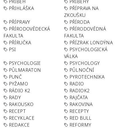
PŘÍBĚH
PŘÍBĚHY
PŘIHLÁŠKA
PŘÍPRAVA NA
ZKOUŠKU
PŘÍPRAVY
PŘÍRODA
PŘÍRODOVĚDECKÁ
PŘÍRODOVĚDNÁ
FAKULTA
FAKULTA
PŘÍRUČKA
PŘÍZRAK LONDÝNA
PSI
PSYCHOLOGICKÁ
VÁLKA
PSYCHOLOGIE
PSYCHOLOGY
PŮLMARATON
PŮLNOČNÍ
PUNČ
PYROTECHNIKA
PYŽAMO
RADIO
RÁDIO K2
RADIOK2
RADY
RAJČATA
RAKOUSKO
RAKOVINA
RECEPT
RECEPTY
RECYKLACE
RED BULL
REDAKCE
REFORMY