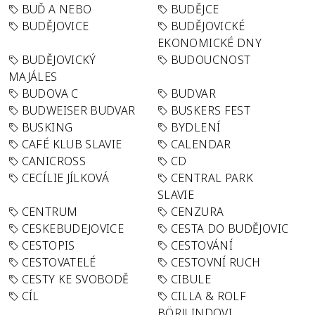
BUĎ A NEBO
BUDĚJCE
BUDĚJOVICE
BUDĚJOVICKÉ
EKONOMICKÉ DNY
BUDĚJOVICKÝ
BUDOUCNOST
MAJÁLES
BUDOVA C
BUDVAR
BUDWEISER BUDVAR
BUSKERS FEST
BUSKING
BYDLENÍ
CAFÉ KLUB SLAVIE
CALENDAR
CANICROSS
CD
CECÍLIE JÍLKOVÁ
CENTRAL PARK
SLAVIE
CENTRUM
CENZURA
CESKEBUDEJOVICE
CESTA DO BUDĚJOVIC
CESTOPIS
CESTOVÁNÍ
CESTOVATELÉ
CESTOVNÍ RUCH
CESTY KE SVOBODĚ
CIBULE
CÍL
CILLA & ROLF
BÖRJLINDOVI