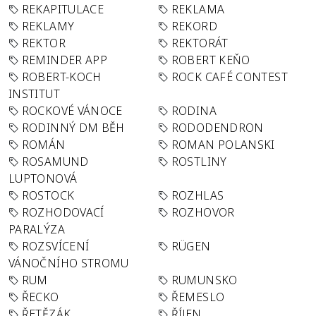
REKAPITULACE
REKLAMA
REKLAMY
REKORD
REKTOR
REKTORÁT
REMINDER APP
ROBERT KEŇO
ROBERT-KOCH
ROCK CAFÉ CONTEST
INSTITUT
ROCKOVÉ VÁNOCE
RODINA
RODINNÝ DM BĚH
RODODENDRON
ROMÁN
ROMAN POLANSKI
ROSAMUND
ROSTLINY
LUPTONOVÁ
ROSTOCK
ROZHLAS
ROZHODOVACÍ
ROZHOVOR
PARALÝZA
ROZSVÍCENÍ
RÜGEN
VÁNOČNÍHO STROMU
RUM
RUMUNSKO
ŘECKO
ŘEMESLO
ŘETĚZÁK
ŘÍJEN