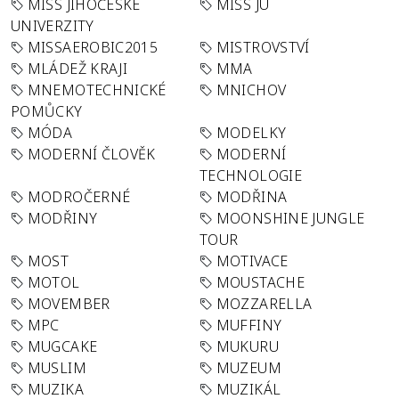
MISS JIHOČESKÉ
MISS JU
UNIVERZITY
MISSAEROBIC2015
MISTROVSTVÍ
MLÁDEŽ KRAJI
MMA
MNEMOTECHNICKÉ
MNICHOV
POMŮCKY
MÓDA
MODELKY
MODERNÍ ČLOVĚK
MODERNÍ
TECHNOLOGIE
MODROČERNÉ
MODŘINA
MODŘINY
MOONSHINE JUNGLE
TOUR
MOST
MOTIVACE
MOTOL
MOUSTACHE
MOVEMBER
MOZZARELLA
MPC
MUFFINY
MUGCAKE
MUKURU
MUSLIM
MUZEUM
MUZIKA
MUZIKÁL