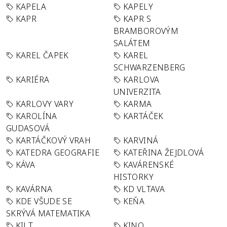
KAPELA
KAPELY
KAPR
KAPR S
BRAMBOROVÝM
SALÁTEM
KAREL ČAPEK
KAREL
SCHWARZENBERG
KARIÉRA
KARLOVA
UNIVERZITA
KARLOVY VARY
KARMA
KAROLÍNA
KARTÁČEK
GUDASOVÁ
KARTÁČKOVÝ VRAH
KARVINÁ
KATEDRA GEOGRAFIE
KATEŘINA ŽEJDLOVÁ
KÁVA
KAVÁRENSKÉ
HISTORKY
KAVÁRNA
KD VLTAVA
KDE VŠUDE SE
KEŇA
SKRÝVÁ MATEMATIKA
KILT
KINO