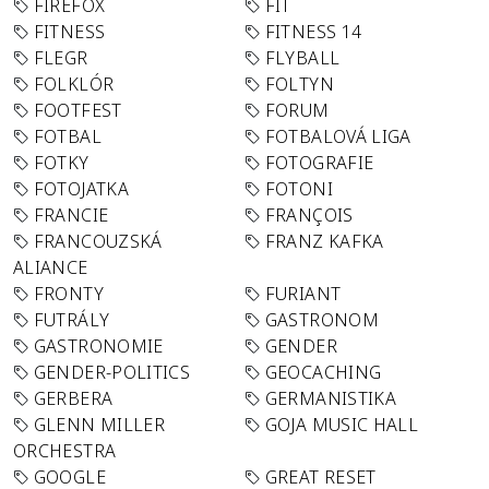
FIREFOX
FIT
FITNESS
FITNESS 14
FLEGR
FLYBALL
FOLKLÓR
FOLTYN
FOOTFEST
FORUM
FOTBAL
FOTBALOVÁ LIGA
FOTKY
FOTOGRAFIE
FOTOJATKA
FOTONI
FRANCIE
FRANÇOIS
FRANCOUZSKÁ
FRANZ KAFKA
ALIANCE
FRONTY
FURIANT
FUTRÁLY
GASTRONOM
GASTRONOMIE
GENDER
GENDER-POLITICS
GEOCACHING
GERBERA
GERMANISTIKA
GLENN MILLER
GOJA MUSIC HALL
ORCHESTRA
GOOGLE
GREAT RESET