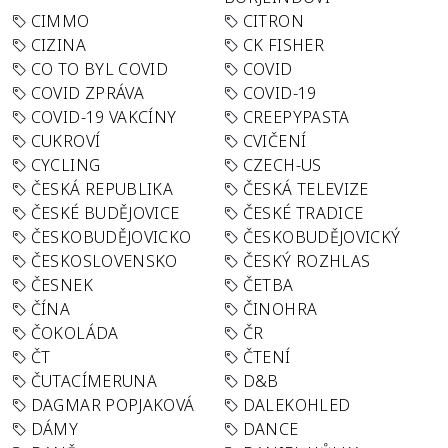
CIMMO
CITRON
CIZINA
CK FISHER
CO TO BYL COVID
COVID
COVID ZPRÁVA
COVID-19
COVID-19 VAKCÍNY
CREEPYPASTA
CUKROVÍ
CVIČENÍ
CYCLING
CZECH-US
ČESKÁ REPUBLIKA
ČESKÁ TELEVIZE
ČESKÉ BUDĚJOVICE
ČESKÉ TRADICE
ČESKOBUDĚJOVICKO
ČESKOBUDĚJOVICKÝ
ČESKOSLOVENSKO
ČESKÝ ROZHLAS
ČESNEK
ČETBA
ČÍNA
ČINOHRA
ČOKOLÁDA
ČR
ČT
ČTENÍ
ČUTACÍMERUNA
D&B
DAGMAR POPJAKOVÁ
DALEKOHLED
DÁMY
DANCE