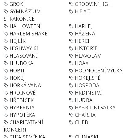
GROK
GROOVIN´HIGH
GYMNÁZIUM
H.E.A.T.
STRAKONICE
HALLOWEEN
HARLEJ
HARLEM SHAKE
HÁZENÁ
HEJLÍK
HERCI
HIGHWAY 61
HISTORIE
HLASOVÁNÍ
HLAVOLAM
HLUBOKÁ
HOAX
HOBIT
HODNOCENÍ VÝUKY
HOKEJ
HOKEJISTÉ
HORKÁ VANA
HOSPODA
HRDINOVÉ
HRDINSTVÍ
HŘEBÍČEK
HUDBA
HYBERNIA
HYBRIDNÍ VÁLKA
HYPOTÉKA
CHARITA
CHARITATIVNÍ
CHEB
KONCERT
CHIA SEMÍNKA
CHINASKI