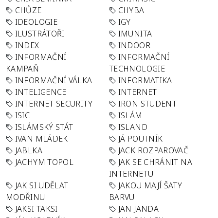
CHŮZE
CHYBA
IDEOLOGIE
IGY
ILUSTRÁTOŘI
IMUNITA
INDEX
INDOOR
INFORMAČNÍ
INFORMAČNÍ
KAMPAŇ
TECHNOLOGIE
INFORMAČNÍ VÁLKA
INFORMATIKA
INTELIGENCE
INTERNET
INTERNET SECURITY
IRON STUDENT
ISIC
ISLÁM
ISLÁMSKÝ STÁT
ISLAND
IVAN MLÁDEK
JÁ POUTNÍK
JABLKA
JACK ROZPAROVAČ
JACHYM TOPOL
JAK SE CHRÁNIT NA
INTERNETU
JAK SI UDĚLAT
JAKOU MAJÍ ŠATY
MODŘINU
BARVU
JAKSI TAKSI
JAN JANDA