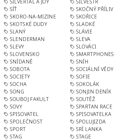
SILVERTAL A JOY
SILVESTR
SÍŤ
SKOČNÝ PŘÍLIV
SKORO-NA-MIZINE
SKOŘICE
SKOTSKÉ DUDY
SLADKÉ
SLANÝ
SLÁVIE
SLENDERMAN
SLEVA
SLEVY
SLOVÁCI
SLOVENSKO
SMARTPHONES
SNÍDANĚ
SNÍH
SOBOTA
SOCIÁLNÍ VĚDY
SOCIETY
SOFIE
SOCHA
SOKOLÁK
SONG
SONJIN DENÍK
SOUBOJ FAKULT
SOUTĚŽ
SOVY
SPARTAN RACE
SPISOVATEL
SPISOVATELKA
SPOLEČNOST
SPOLUJIZDA
SPORT
SRÍ LANKA
STAG
STAGE