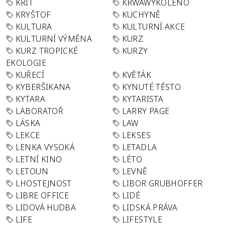
KRIT
KRWAWÝKOLENO
KRYŠTOF
KUCHYNĚ
KULTURA
KULTURNÍ AKCE
KULTURNÍ VÝMĚNA
KURZ
KURZ TROPICKÉ
KURZY
EKOLOGIE
KUŘECÍ
KVĚTÁK
KYBERŠIKANA
KYNUTÉ TĚSTO
KYTARA
KYTARISTA
LABORATOŘ
LARRY PAGE
LÁSKA
LAW
LEKCE
LEKSES
LENKA VYSOKÁ
LETADLA
LETNÍ KINO
LÉTO
LETOUN
LEVNĚ
LHOSTEJNOST
LIBOR GRUBHOFFER
LIBRE OFFICE
LIDÉ
LIDOVÁ HUDBA
LIDSKÁ PRÁVA
LIFE
LIFESTYLE