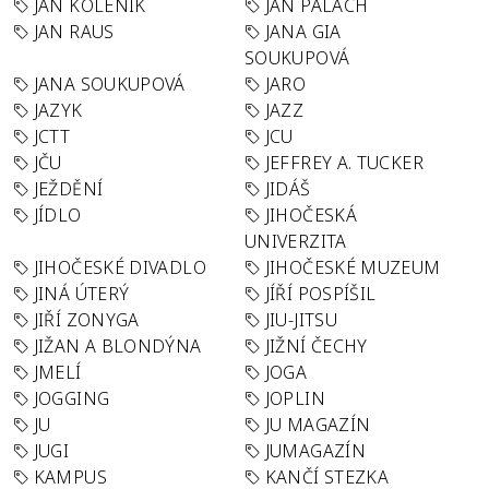
JÁN KOLENÍK
JAN PALACH
JAN RAUS
JANA GIA
SOUKUPOVÁ
JANA SOUKUPOVÁ
JARO
JAZYK
JAZZ
JCTT
JCU
JČU
JEFFREY A. TUCKER
JEŽDĚNÍ
JIDÁŠ
JÍDLO
JIHOČESKÁ
UNIVERZITA
JIHOČESKÉ DIVADLO
JIHOČESKÉ MUZEUM
JINÁ ÚTERÝ
JÍŘÍ POSPÍŠIL
JIŘÍ ZONYGA
JIU-JITSU
JIŽAN A BLONDÝNA
JIŽNÍ ČECHY
JMELÍ
JOGA
JOGGING
JOPLIN
JU
JU MAGAZÍN
JUGI
JUMAGAZÍN
KAMPUS
KANČÍ STEZKA