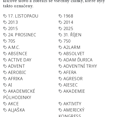
klíčové slovo a zobrazí se všechny články, které byly
takto označeny.
17. LISTOPADU
1968
2013
2014
2015
2025
24. PROSINEC
31. ŘÍJEN
70S
750
A.M.C.
A2LARM
ABSENCE
ABSOLVET
ACTIVE DAY
ADAM ĎURICA
ADVENT
ADVENTNÍ TRHY
AEROBIC
AFERA
AFRIKA
AGRESOR
AI
AIESEC
AKADEMICKÉ
AKADEMIE
PŮLHODINKY
AKCE
AKTIVITY
ALJAŠKA
AMERICKÝ
KONGRESS