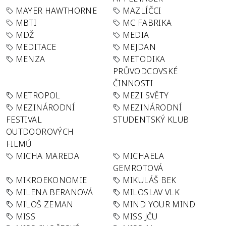
MAYER HAWTHORNE
MAZLÍČCI
MBTI
MC FABRIKA
MDŽ
MEDIA
MEDITACE
MEJDAN
MENZA
METODIKA
PRŮVODCOVSKÉ
ČINNOSTI
METROPOL
MEZI SVĚTY
MEZINÁRODNÍ
MEZINÁRODNÍ
FESTIVAL
STUDENTSKÝ KLUB
OUTDOOROVÝCH
FILMŮ
MICHA MAREDA
MICHAELA
GEMROTOVÁ
MIKROEKONOMIE
MIKULÁŠ BEK
MILENA BERANOVÁ
MILOSLAV VLK
MILOŠ ZEMAN
MIND YOUR MIND
MISS
MISS JČU