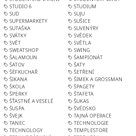
STUDIO 6
STUDIUM
SUD
SUJU
SUPERMARKETY
SUŠICE
SUTAŠKA
SUVENÝRY
SVÁTKY
SVĚDEK
SVĚT
SVĚTLA
SWEATSHOP
SWING
ŠALAMOUN
ŠAMPIONÁT
ŠATOV
ŠATY
ŠÉFKUCHAŘ
ŠETŘENÍ
ŠIKANA
ŠIMEK A GROSSMAN
ŠKOLA
ŠPAGETY
ŠPERKY
ŠTAFETA
ŠŤASTNÉ A VESELÉ
ŠUKAS
ŠUSPA
ŠVÉDSKO
ŠVEJK
TAJNÁ OPERACE
TANEC
TECHNOLOGIE
TECHNOLOGY
TEMPLESTORE