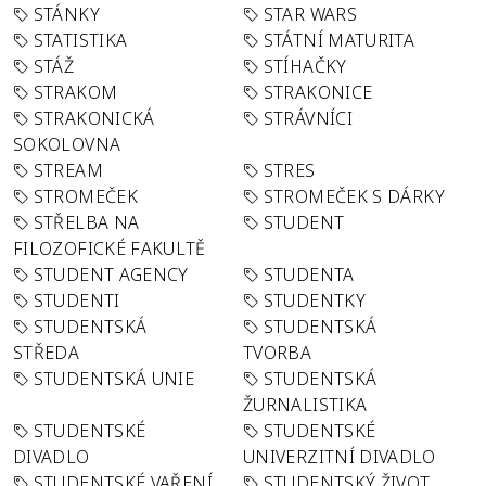
STÁNKY
STAR WARS
STATISTIKA
STÁTNÍ MATURITA
STÁŽ
STÍHAČKY
STRAKOM
STRAKONICE
STRAKONICKÁ
STRÁVNÍCI
SOKOLOVNA
STREAM
STRES
STROMEČEK
STROMEČEK S DÁRKY
STŘELBA NA
STUDENT
FILOZOFICKÉ FAKULTĚ
STUDENT AGENCY
STUDENTA
STUDENTI
STUDENTKY
STUDENTSKÁ
STUDENTSKÁ
STŘEDA
TVORBA
STUDENTSKÁ UNIE
STUDENTSKÁ
ŽURNALISTIKA
STUDENTSKÉ
STUDENTSKÉ
DIVADLO
UNIVERZITNÍ DIVADLO
STUDENTSKÉ VAŘENÍ
STUDENTSKÝ ŽIVOT