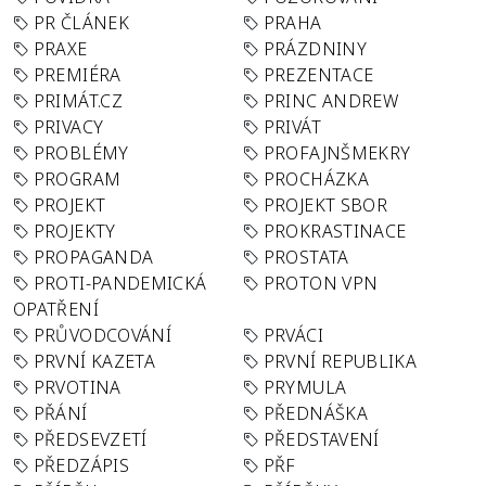
PR ČLÁNEK
PRAHA
PRAXE
PRÁZDNINY
PREMIÉRA
PREZENTACE
PRIMÁT.CZ
PRINC ANDREW
PRIVACY
PRIVÁT
PROBLÉMY
PROFAJNŠMEKRY
PROGRAM
PROCHÁZKA
PROJEKT
PROJEKT SBOR
PROJEKTY
PROKRASTINACE
PROPAGANDA
PROSTATA
PROTI-PANDEMICKÁ
PROTON VPN
OPATŘENÍ
PRŮVODCOVÁNÍ
PRVÁCI
PRVNÍ KAZETA
PRVNÍ REPUBLIKA
PRVOTINA
PRYMULA
PŘÁNÍ
PŘEDNÁŠKA
PŘEDSEVZETÍ
PŘEDSTAVENÍ
PŘEDZÁPIS
PŘF