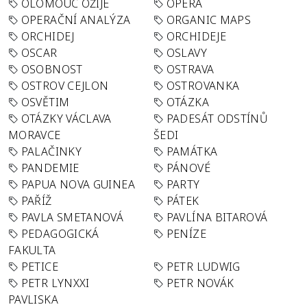
OLOMOUC OŽIJE
OPERA
OPERAČNÍ ANALÝZA
ORGANIC MAPS
ORCHIDEJ
ORCHIDEJE
OSCAR
OSLAVY
OSOBNOST
OSTRAVA
OSTROV CEJLON
OSTROVANKA
OSVĚTIM
OTÁZKA
OTÁZKY VÁCLAVA
PADESÁT ODSTÍNŮ
MORAVCE
ŠEDI
PALAČINKY
PAMÁTKA
PANDEMIE
PÁNOVÉ
PAPUA NOVA GUINEA
PARTY
PAŘÍŽ
PÁTEK
PAVLA SMETANOVÁ
PAVLÍNA BITAROVÁ
PEDAGOGICKÁ
PENÍZE
FAKULTA
PETICE
PETR LUDWIG
PETR LYNXXI
PETR NOVÁK
PAVLISKA