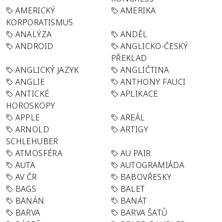
AMERICKÝ
AMERIKA
KORPORATISMUS
ANALÝZA
ANDĚL
ANDROID
ANGLICKO-ČESKÝ
PŘEKLAD
ANGLICKÝ JAZYK
ANGLIČTINA
ANGLIE
ANTHONY FAUCI
ANTICKÉ
APLIKACE
HOROSKOPY
APPLE
AREÁL
ARNOLD
ARTIGY
SCHLEHUBER
ATMOSFÉRA
AU PAIR
AUTA
AUTOGRAMIÁDA
AV ČR
BABOVŘESKY
BAGS
BALET
BANÁN
BANÁT
BARVA
BARVA ŠATŮ