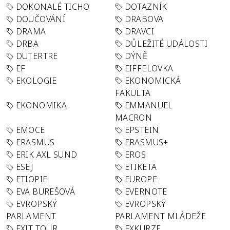
DOKONALÉ TICHO
DOTAZNÍK
DOUČOVÁNÍ
DRABOVA
DRAMA
DRAVCI
DRBA
DŮLEŽITÉ UDÁLOSTI
DUTERTRE
DÝNĚ
EF
EIFFELOVKA
EKOLOGIE
EKONOMICKÁ
FAKULTA
EKONOMIKA
EMMANUEL
MACRON
EMOCE
EPSTEIN
ERASMUS
ERASMUS+
ERIK AXL SUND
EROS
ESEJ
ETIKETA
ETIOPIE
EUROPE
EVA BUREŠOVÁ
EVERNOTE
EVROPSKÝ
EVROPSKÝ
PARLAMENT
PARLAMENT MLÁDEŽE
EXIT TOUR
EXKURZE