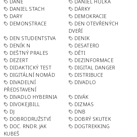
DANĚ
DANIEL HŮLKA
DANIEL STACH
DÁRKY
DARY
DEMOKRACIE
DEMONSTRACE
DEN OTEVŘENÝCH
DVEŘÍ
DEN STUDENTSTVA
DENIK
DENÍK N
DESATERO
DEŠTNÝ PRALES
DĚTI
DEZERT
DEZINFORMACE
DIDAKTICKÝ TEST
DIGITAL DANGER
DIGITÁLNÍ NOMÁD
DISTRIBUCE
DIVADELNÍ
DIVADLO
PŘEDSTAVENÍ
DIVADLO HYBERNIA
DIVÁK
DIVOKEJBILL
DIZMAS
DJ
DNB
DOBRODRUŽSTVÍ
DOBRÝ SKUTEK
DOC. RNDR. JAK
DOGTREKKING
KUBEŠ