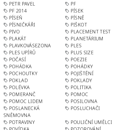
PETR PAVEL
PF
PF 2014
PÍSEK
PÍSEŇ
PÍSNĚ
PÍSNIČKÁŘI
PIŠKOT
PIVO
PLACEMENT TEST
PLAKÁT
PLANETÁRIUM
PLAVKOVÁSEZONA
PLES
PLES UPÍRŮ
PLUS SIZE
POČASÍ
POEZIE
POHÁDKA
POHÁDKY
POCHOUTKY
POJIŠTĚNÍ
POKLAD
POKLADY
POLÉVKA
POLITIKA
POMERANČ
POMOC
POMOC LIDEM
POSILOVNA
POSLANECKÁ
POSLUCHAČI
SNĚMOVNA
POTRAVINY
POULIČNÍ UMĚLCI
POVÍDKA
POZOROVÁNÍ