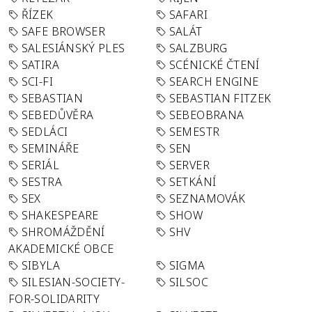
ŘÍZEK
SAFARI
SAFE BROWSER
SALÁT
SALESIÁNSKÝ PLES
SALZBURG
SATIRA
SCÉNICKÉ ČTENÍ
SCI-FI
SEARCH ENGINE
SEBASTIAN
SEBASTIAN FITZEK
SEBEDŮVĚRA
SEBEOBRANA
SEDLÁCI
SEMESTR
SEMINÁŘE
SEN
SERIÁL
SERVER
SESTRA
SETKÁNÍ
SEX
SEZNAMOVÁK
SHAKESPEARE
SHOW
SHROMÁŽDĚNÍ
SHV
AKADEMICKÉ OBCE
SIBYLA
SIGMA
SILESIAN-SOCIETY-
SILSOC
FOR-SOLIDARITY