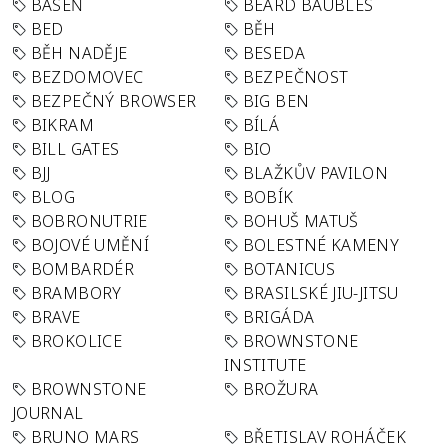
BÁSEŇ
BEARD BAUBLES
BED
BĚH
BĚH NADĚJE
BESEDA
BEZDOMOVEC
BEZPEČNOST
BEZPEČNÝ BROWSER
BIG BEN
BIKRAM
BÍLÁ
BILL GATES
BIO
BJJ
BLAŽKŮV PAVILON
BLOG
BOBÍK
BOBRONUTRIE
BOHUŠ MATUŠ
BOJOVÉ UMĚNÍ
BOLESTNÉ KAMENY
BOMBARDÉR
BOTANICUS
BRAMBORY
BRASILSKÉ JIU-JITSU
BRAVE
BRIGÁDA
BROKOLICE
BROWNSTONE
INSTITUTE
BROWNSTONE
BROŽURA
JOURNAL
BRUNO MARS
BŘETISLAV ROHÁČEK