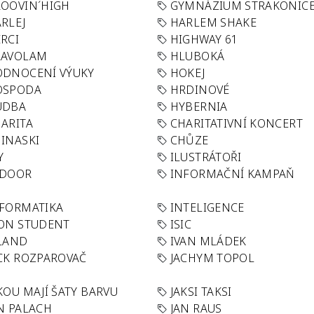
OOVIN´HIGH
GYMNÁZIUM STRAKONIC
RLEJ
HARLEM SHAKE
RCI
HIGHWAY 61
LAVOLAM
HLUBOKÁ
ODNOCENÍ VÝUKY
HOKEJ
OSPODA
HRDINOVÉ
UDBA
HYBERNIA
ARITA
CHARITATIVNÍ KONCERT
INASKI
CHŮZE
Y
ILUSTRÁTOŘI
NDOOR
INFORMAČNÍ KAMPAŇ
FORMATIKA
INTELIGENCE
ON STUDENT
ISIC
LAND
IVAN MLÁDEK
CK ROZPAROVAČ
JACHYM TOPOL
KOU MAJÍ ŠATY BARVU
JAKSI TAKSI
N PALACH
JAN RAUS