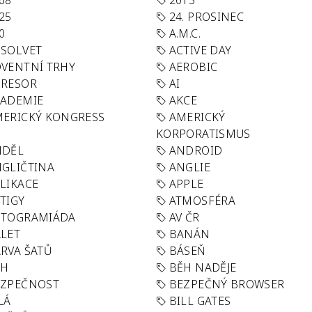
68
2013
25
24. PROSINEC
0
A.M.C.
SOLVET
ACTIVE DAY
VENTNÍ TRHY
AEROBIC
GRESOR
AI
KADEMIE
AKCE
ERICKÝ KONGRESS
AMERICKÝ
KORPORATISMUS
NDĚL
ANDROID
GLIČTINA
ANGLIE
LIKACE
APPLE
TIGY
ATMOSFÉRA
UTOGRAMIÁDA
AV ČR
LET
BANÁN
RVA ŠATŮ
BÁSEŇ
ĚH
BĚH NADĚJE
EZPEČNOST
BEZPEČNÝ BROWSER
LÁ
BILL GATES