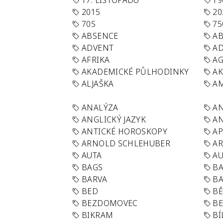
17. LISTOPADU
19
2015
20
70S
75
ABSENCE
AB
ADVENT
AD
AFRIKA
A
AKADEMICKÉ PŮLHODINKY
A
ALJAŠKA
AM
ANALÝZA
A
ANGLICKÝ JAZYK
AN
ANTICKÉ HOROSKOPY
AP
ARNOLD SCHLEHUBER
AR
AUTA
A
BAGS
BA
BARVA
BA
BED
B
BEZDOMOVEC
B
BIKRAM
BÍ