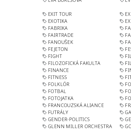
EVA BUREŠOVÁ
E
EXIT TOUR
EX
EXOTIKA
EX
FABRIKA
F
FAIRTRADE
F
FANOUŠEK
FA
FEJETON
FE
FIGHT
FI
FILOZOFICKÁ FAKULTA
FI
FINANCE
F
FITNESS
FI
FOLKLÓR
F
FOTBAL
FO
FOTOJATKA
F
FRANCOUZSKÁ ALIANCE
FR
FUTRÁLY
G
GENDER-POLITICS
G
GLENN MILLER ORCHESTRA
GO