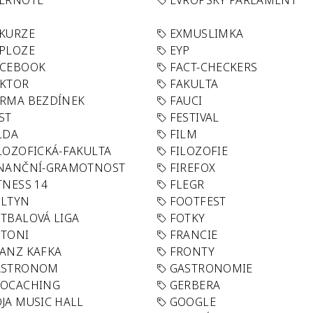
VERNOTE
EVROPSKÝ PARLAMENT
KURZE
EXMUSLIMKA
PLOZE
EYP
ACEBOOK
FACT-CHECKERS
AKTOR
FAKULTA
RMA BEZDÍNEK
FAUCI
ST
FESTIVAL
LDA
FILM
LOZOFICKÁ-FAKULTA
FILOZOFIE
INANČNÍ-GRAMOTNOST
FIREFOX
TNESS 14
FLEGR
OLTYN
FOOTFEST
TBALOVÁ LIGA
FOTKY
OTONI
FRANCIE
ANZ KAFKA
FRONTY
ASTRONOM
GASTRONOMIE
EOCACHING
GERBERA
JA MUSIC HALL
GOOGLE