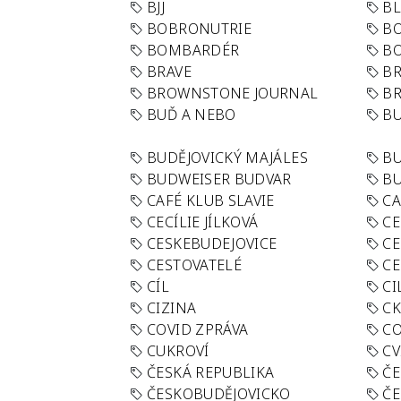
BJJ
BL
BOBRONUTRIE
B
BOMBARDÉR
BO
BRAVE
BR
BROWNSTONE JOURNAL
B
BUĎ A NEBO
BU
BUDĚJOVICKÝ MAJÁLES
B
BUDWEISER BUDVAR
BU
CAFÉ KLUB SLAVIE
C
CECÍLIE JÍLKOVÁ
CE
CESKEBUDEJOVICE
CE
CESTOVATELÉ
CE
CÍL
CI
CIZINA
CK
COVID ZPRÁVA
CO
CUKROVÍ
CV
ČESKÁ REPUBLIKA
ČE
ČESKOBUDĚJOVICKO
ČE