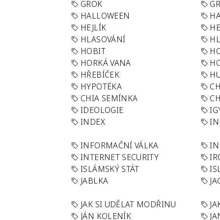
GROK
GR
HALLOWEEN
HA
HEJLÍK
HE
HLASOVÁNÍ
H
HOBIT
H
HORKÁ VANA
H
HŘEBÍČEK
H
HYPOTÉKA
CH
CHIA SEMÍNKA
CH
IDEOLOGIE
IG
INDEX
I
INFORMAČNÍ VÁLKA
IN
INTERNET SECURITY
IR
ISLÁMSKÝ STÁT
IS
JABLKA
JA
JAK SI UDĚLAT MODŘINU
JA
JÁN KOLENÍK
JA