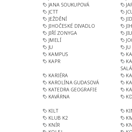
JANA SOUKUPOVÁ
JA
JCTT
JC
JEŽDĚNÍ
JI
JIHOČESKÉ DIVADLO
JI
JIŘÍ ZONYGA
JI
JMELÍ
JO
JU
JU
KAMPUS
KA
KAPR
K
SAL
KARIÉRA
KA
KAROLÍNA GUDASOVÁ
KA
KATEDRA GEOGRAFIE
KA
KAVÁRNA
KD
KILT
K
KLUB K2
K
KNÍR
KN