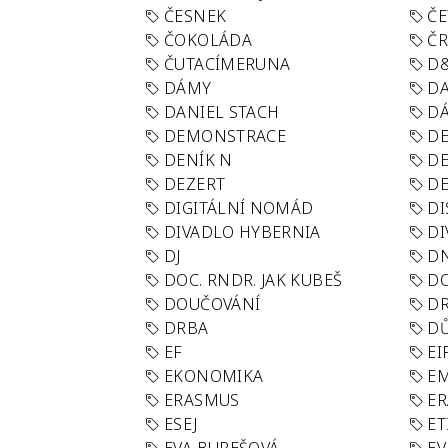
ČESNEK
ČE
ČOKOLÁDA
Č
ČUTACÍMERUNA
D
DÁMY
D
DANIEL STACH
D
DEMONSTRACE
DE
DENÍK N
DE
DEZERT
D
DIGITÁLNÍ NOMÁD
DI
DIVADLO HYBERNIA
DI
DJ
D
DOC. RNDR. JAK KUBEŠ
D
DOUČOVÁNÍ
D
DRBA
DŮ
EF
EI
EKONOMIKA
E
ERASMUS
E
ESEJ
ET