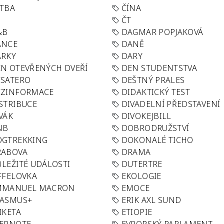
TBA
ČÍNA
R
ČT
&B
DAGMAR POPJAKOVÁ
ANCE
DANĚ
ÁRKY
DARY
N OTEVŘENÝCH DVEŘÍ
DEN STUDENTSTVA
SATERO
DEŠTNÝ PRALES
EZINFORMACE
DIDAKTICKÝ TEST
STRIBUCE
DIVADELNÍ PŘEDSTAVENÍ
VÁK
DIVOKEJBILL
NB
DOBRODRUŽSTVÍ
OGTREKKING
DOKONALÉ TICHO
RABOVA
DRAMA
LEŽITÉ UDÁLOSTI
DUTERTRE
FFELOVKA
EKOLOGIE
MMANUEL MACRON
EMOCE
RASMUS+
ERIK AXL SUND
IKETA
ETIOPIE