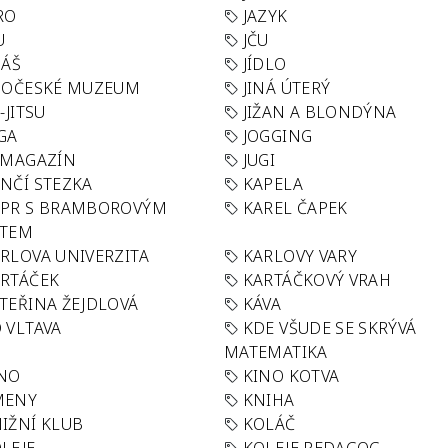
RO
JAZYK
U
JČU
DÁŠ
JÍDLO
HOČESKÉ MUZEUM
JINÁ ÚTERÝ
U-JITSU
JIŽAN A BLONDÝNA
GA
JOGGING
 MAGAZÍN
JUGI
NČÍ STEZKA
KAPELA
APR S BRAMBOROVÝM
KAREL ČAPEK
ÁTEM
RLOVA UNIVERZITA
KARLOVY VARY
RTÁČEK
KARTÁČKOVÝ VRAH
TEŘINA ŽEJDLOVÁ
KÁVA
 VLTAVA
KDE VŠUDE SE SKRÝVÁ
MATEMATIKA
INO
KINO KOTVA
MENY
KNIHA
IŽNÍ KLUB
KOLÁČ