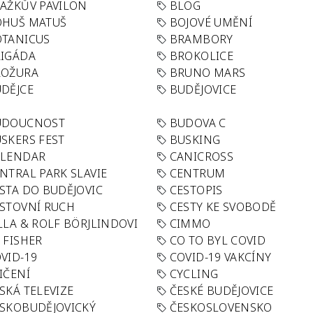
AŽKŮV PAVILON
BLOG
OHUŠ MATUŠ
BOJOVÉ UMĚNÍ
TANICUS
BRAMBORY
IGÁDA
BROKOLICE
ROŽURA
BRUNO MARS
DĚJCE
BUDĚJOVICE
UDOUCNOST
BUDOVA C
SKERS FEST
BUSKING
ALENDAR
CANICROSS
NTRAL PARK SLAVIE
CENTRUM
STA DO BUDĚJOVIC
CESTOPIS
STOVNÍ RUCH
CESTY KE SVOBODĚ
LLA & ROLF BÖRJLINDOVI
CIMMO
 FISHER
CO TO BYL COVID
VID-19
COVID-19 VAKCÍNY
IČENÍ
CYCLING
SKÁ TELEVIZE
ČESKÉ BUDĚJOVICE
SKOBUDĚJOVICKÝ
ČESKOSLOVENSKO