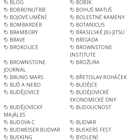
BLOG
BOBÍK
BOBRONUTRIE
BOHUŠ MATUŠ
BOJOVÉ UMĚNÍ
BOLESTNÉ KAMENY
BOMBARDÉR
BOTANICUS
BRAMBORY
BRASILSKÉ JIU-JITSU
BRAVE
BRIGÁDA
BROKOLICE
BROWNSTONE
INSTITUTE
BROWNSTONE
BROŽURA
JOURNAL
BRUNO MARS
BŘETISLAV ROHÁČEK
BUĎ A NEBO
BUDĚJCE
BUDĚJOVICE
BUDĚJOVICKÉ
EKONOMICKÉ DNY
BUDĚJOVICKÝ
BUDOUCNOST
MAJÁLES
BUDOVA C
BUDVAR
BUDWEISER BUDVAR
BUSKERS FEST
BUSKING
BYDLENÍ