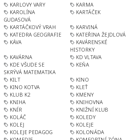
KARLOVY VARY
KARMA
KAROLÍNA
KARTÁČEK
GUDASOVÁ
KARTÁČKOVÝ VRAH
KARVINÁ
KATEDRA GEOGRAFIE
KATEŘINA ŽEJDLOVÁ
KÁVA
KAVÁRENSKÉ
HISTORKY
KAVÁRNA
KD VLTAVA
KDE VŠUDE SE
KEŇA
SKRÝVÁ MATEMATIKA
KILT
KINO
KINO KOTVA
KLEŤ
KLUB K2
KMENY
KNIHA
KNIHOVNA
KNÍR
KNIŽNÍ KLUB
KOLÁČ
KOLEDY
KOLEJ
KOLEJE
KOLEJE PEDAGOG
KOLONÁDA
KOMEDIE
KOMFORTNÍ ZÓNA