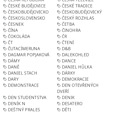
ČESKÉ BUDĚJOVICE
ČESKÉ TRADICE
ČESKOBUDĚJOVICKO
ČESKOBUDĚJOVICKÝ
ČESKOSLOVENSKO
ČESKÝ ROZHLAS
ČESNEK
ČETBA
ČÍNA
ČINOHRA
ČOKOLÁDA
ČR
ČT
ČTENÍ
ČUTACÍMERUNA
D&B
DAGMAR POPJAKOVÁ
DALEKOHLED
DÁMY
DANCE
DANĚ
DANIEL HŮLKA
DANIEL STACH
DÁRKY
DARY
DEMOKRACIE
DEMONSTRACE
DEN OTEVŘENÝCH
DVEŘÍ
DEN STUDENTSTVA
DENIK
DENÍK N
DESATERO
DEŠTNÝ PRALES
DĚTI