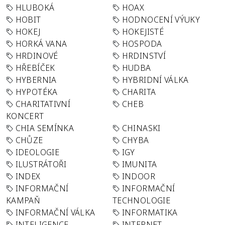
HLUBOKÁ
HOAX
HOBIT
HODNOCENÍ VÝUKY
HOKEJ
HOKEJISTÉ
HORKÁ VANA
HOSPODA
HRDINOVÉ
HRDINSTVÍ
HŘEBÍČEK
HUDBA
HYBERNIA
HYBRIDNÍ VÁLKA
HYPOTÉKA
CHARITA
CHARITATIVNÍ
CHEB
KONCERT
CHIA SEMÍNKA
CHINASKI
CHŮZE
CHYBA
IDEOLOGIE
IGY
ILUSTRÁTOŘI
IMUNITA
INDEX
INDOOR
INFORMAČNÍ
INFORMAČNÍ
KAMPAŇ
TECHNOLOGIE
INFORMAČNÍ VÁLKA
INFORMATIKA
INTELIGENCE
INTERNET