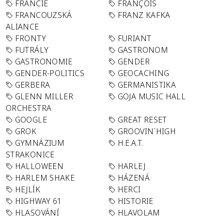
FRANCIE
FRANÇOIS
FRANCOUZSKÁ
FRANZ KAFKA
ALIANCE
FRONTY
FURIANT
FUTRÁLY
GASTRONOM
GASTRONOMIE
GENDER
GENDER-POLITICS
GEOCACHING
GERBERA
GERMANISTIKA
GLENN MILLER
GOJA MUSIC HALL
ORCHESTRA
GOOGLE
GREAT RESET
GROK
GROOVIN´HIGH
GYMNÁZIUM
H.E.A.T.
STRAKONICE
HALLOWEEN
HARLEJ
HARLEM SHAKE
HÁZENÁ
HEJLÍK
HERCI
HIGHWAY 61
HISTORIE
HLASOVÁNÍ
HLAVOLAM