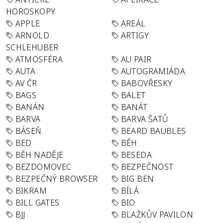
HOROSKOPY
APPLE
AREÁL
ARNOLD
ARTIGY
SCHLEHUBER
ATMOSFÉRA
AU PAIR
AUTA
AUTOGRAMIÁDA
AV ČR
BABOVŘESKY
BAGS
BALET
BANÁN
BANÁT
BARVA
BARVA ŠATŮ
BÁSEŇ
BEARD BAUBLES
BED
BĚH
BĚH NADĚJE
BESEDA
BEZDOMOVEC
BEZPEČNOST
BEZPEČNÝ BROWSER
BIG BEN
BIKRAM
BÍLÁ
BILL GATES
BIO
BJJ
BLAŽKŮV PAVILON