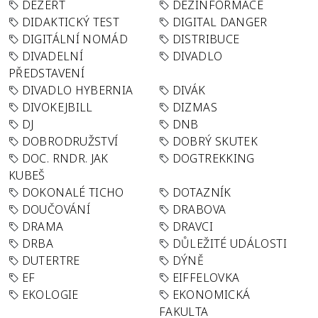
DEZERT
DEZINFORMACE
DIDAKTICKÝ TEST
DIGITAL DANGER
DIGITÁLNÍ NOMÁD
DISTRIBUCE
DIVADELNÍ
DIVADLO
PŘEDSTAVENÍ
DIVADLO HYBERNIA
DIVÁK
DIVOKEJBILL
DIZMAS
DJ
DNB
DOBRODRUŽSTVÍ
DOBRÝ SKUTEK
DOC. RNDR. JAK
DOGTREKKING
KUBEŠ
DOKONALÉ TICHO
DOTAZNÍK
DOUČOVÁNÍ
DRABOVA
DRAMA
DRAVCI
DRBA
DŮLEŽITÉ UDÁLOSTI
DUTERTRE
DÝNĚ
EF
EIFFELOVKA
EKOLOGIE
EKONOMICKÁ
FAKULTA