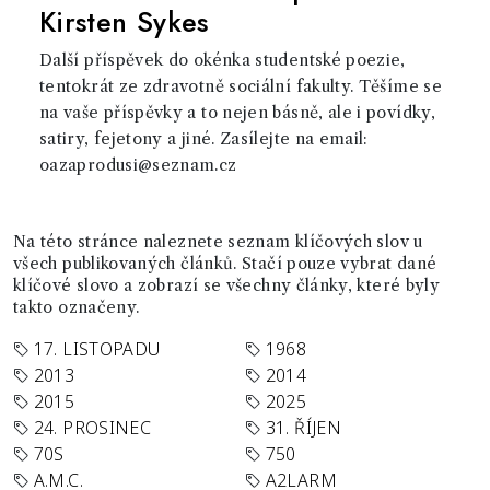
Kirsten Sykes
Další příspěvek do okénka studentské poezie,
tentokrát ze zdravotně sociální fakulty. Těšíme se
na vaše příspěvky a to nejen básně, ale i povídky,
satiry, fejetony a jiné. Zasílejte na email:
oazaprodusi@seznam.cz
Na této stránce naleznete seznam klíčových slov u
všech publikovaných článků. Stačí pouze vybrat dané
klíčové slovo a zobrazí se všechny články, které byly
takto označeny.
17. LISTOPADU
1968
2013
2014
2015
2025
24. PROSINEC
31. ŘÍJEN
70S
750
A.M.C.
A2LARM