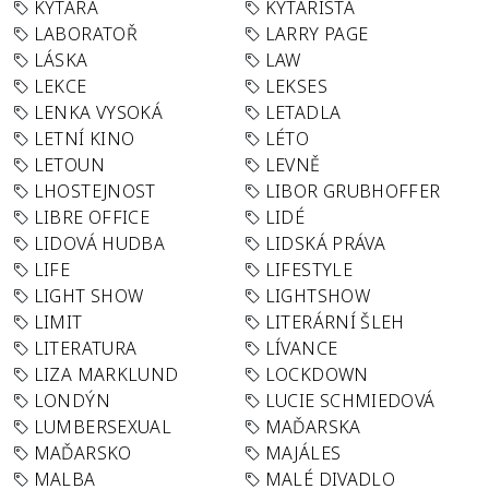
KYTARA
KYTARISTA
LABORATOŘ
LARRY PAGE
LÁSKA
LAW
LEKCE
LEKSES
LENKA VYSOKÁ
LETADLA
LETNÍ KINO
LÉTO
LETOUN
LEVNĚ
LHOSTEJNOST
LIBOR GRUBHOFFER
LIBRE OFFICE
LIDÉ
LIDOVÁ HUDBA
LIDSKÁ PRÁVA
LIFE
LIFESTYLE
LIGHT SHOW
LIGHTSHOW
LIMIT
LITERÁRNÍ ŠLEH
LITERATURA
LÍVANCE
LIZA MARKLUND
LOCKDOWN
LONDÝN
LUCIE SCHMIEDOVÁ
LUMBERSEXUAL
MAĎARSKA
MAĎARSKO
MAJÁLES
MALBA
MALÉ DIVADLO