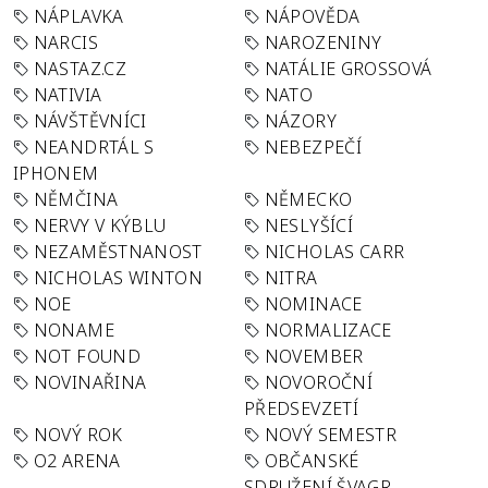
NÁPLAVKA
NÁPOVĚDA
NARCIS
NAROZENINY
NASTAZ.CZ
NATÁLIE GROSSOVÁ
NATIVIA
NATO
NÁVŠTĚVNÍCI
NÁZORY
NEANDRTÁL S
NEBEZPEČÍ
IPHONEM
NĚMČINA
NĚMECKO
NERVY V KÝBLU
NESLYŠÍCÍ
NEZAMĚSTNANOST
NICHOLAS CARR
NICHOLAS WINTON
NITRA
NOE
NOMINACE
NONAME
NORMALIZACE
NOT FOUND
NOVEMBER
NOVINAŘINA
NOVOROČNÍ
PŘEDSEVZETÍ
NOVÝ ROK
NOVÝ SEMESTR
O2 ARENA
OBČANSKÉ
SDRUŽENÍ ŠVAGR