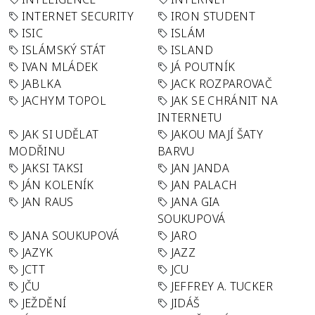
INTERNET SECURITY
IRON STUDENT
ISIC
ISLÁM
ISLÁMSKÝ STÁT
ISLAND
IVAN MLÁDEK
JÁ POUTNÍK
JABLKA
JACK ROZPAROVAČ
JACHYM TOPOL
JAK SE CHRÁNIT NA
INTERNETU
JAK SI UDĚLAT
JAKOU MAJÍ ŠATY
MODŘINU
BARVU
JAKSI TAKSI
JAN JANDA
JÁN KOLENÍK
JAN PALACH
JAN RAUS
JANA GIA
SOUKUPOVÁ
JANA SOUKUPOVÁ
JARO
JAZYK
JAZZ
JCTT
JCU
JČU
JEFFREY A. TUCKER
JEŽDĚNÍ
JIDÁŠ