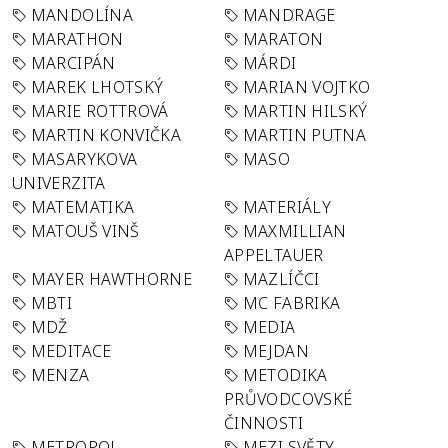
MANDOLÍNA
MANDRAGE
MARATHON
MARATON
MARCIPÁN
MÁRDI
MAREK LHOTSKÝ
MARIAN VOJTKO
MARIE ROTTROVÁ
MARTIN HILSKÝ
MARTIN KONVIČKA
MARTIN PUTNA
MASARYKOVA
MASO
UNIVERZITA
MATEMATIKA
MATERIÁLY
MATOUŠ VINŠ
MAXMILLIAN
APPELTAUER
MAYER HAWTHORNE
MAZLÍČCI
MBTI
MC FABRIKA
MDŽ
MEDIA
MEDITACE
MEJDAN
MENZA
METODIKA
PRŮVODCOVSKÉ
ČINNOSTI
METROPOL
MEZI SVĚTY