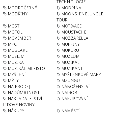
TECHNOLOGIE
MODROČERNÉ
MODŘINA
MODŘINY
MOONSHINE JUNGLE
TOUR
MOST
MOTIVACE
MOTOL
MOUSTACHE
MOVEMBER
MOZZARELLA
MPC
MUFFINY
MUGCAKE
MUKURU
MUSLIM
MUZEUM
MUZIKA
MUZIKÁL
MUZIKÁL MEFISTO
MUZIKANT
MYŠLENÍ
MYŠLENKOVÉ MAPY
MÝTY
MZUNGU
NA PRODEJ
NÁBOŽENSTVÍ
NADÚMRTNOST
NAIROBI
NAKLADATELSTVÍ
NAKUPOVÁNÍ
LIDOVÉ NOVINY
NÁKUPY
NÁMĚSTÍ