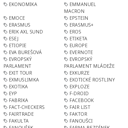
EKONOMIKA
EMMANUEL
MACRON
EMOCE
EPSTEIN
ERASMUS
ERASMUS+
ERIK AXL SUND
EROS
ESEJ
ETIKETA
ETIOPIE
EUROPE
EVA BUREŠOVÁ
EVERNOTE
EVROPSKÝ
EVROPSKÝ
PARLAMENT
PARLAMENT MLÁDEŽE
EXIT TOUR
EXKURZE
EXMUSLIMKA
EXOTICKÉ ROSTLINY
EXOTIKA
EXPLOZE
EYP
F-DROID
FABRIKA
FACEBOOK
FACT-CHECKERS
FAIR LIST
FAIRTRADE
FAKTOR
FAKULTA
FANOUŠCI
FANOUŠEK
FARMA BEZDÍNEK