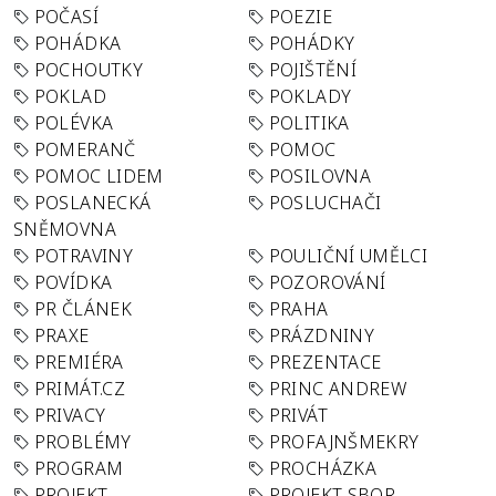
POČASÍ
POEZIE
POHÁDKA
POHÁDKY
POCHOUTKY
POJIŠTĚNÍ
POKLAD
POKLADY
POLÉVKA
POLITIKA
POMERANČ
POMOC
POMOC LIDEM
POSILOVNA
POSLANECKÁ
POSLUCHAČI
SNĚMOVNA
POTRAVINY
POULIČNÍ UMĚLCI
POVÍDKA
POZOROVÁNÍ
PR ČLÁNEK
PRAHA
PRAXE
PRÁZDNINY
PREMIÉRA
PREZENTACE
PRIMÁT.CZ
PRINC ANDREW
PRIVACY
PRIVÁT
PROBLÉMY
PROFAJNŠMEKRY
PROGRAM
PROCHÁZKA
PROJEKT
PROJEKT SBOR