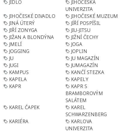
JÍDLO
JIHOČESKÁ
UNIVERZITA
JIHOČESKÉ DIVADLO
JIHOČESKÉ MUZEUM
JINÁ ÚTERÝ
JÍŘÍ POSPÍŠIL
JIŘÍ ZONYGA
JIU-JITSU
JIŽAN A BLONDÝNA
JIŽNÍ ČECHY
JMELÍ
JOGA
JOGGING
JOPLIN
JU
JU MAGAZÍN
JUGI
JUMAGAZÍN
KAMPUS
KANČÍ STEZKA
KAPELA
KAPELY
KAPR
KAPR S
BRAMBOROVÝM
SALÁTEM
KAREL ČAPEK
KAREL
SCHWARZENBERG
KARIÉRA
KARLOVA
UNIVERZITA