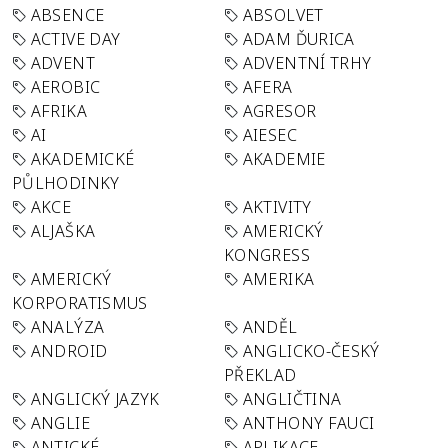
ABSENCE
ABSOLVET
ACTIVE DAY
ADAM ĎURICA
ADVENT
ADVENTNÍ TRHY
AEROBIC
AFERA
AFRIKA
AGRESOR
AI
AIESEC
AKADEMICKÉ
AKADEMIE
PŮLHODINKY
AKCE
AKTIVITY
ALJAŠKA
AMERICKÝ
KONGRESS
AMERICKÝ
AMERIKA
KORPORATISMUS
ANALÝZA
ANDĚL
ANDROID
ANGLICKO-ČESKÝ
PŘEKLAD
ANGLICKÝ JAZYK
ANGLIČTINA
ANGLIE
ANTHONY FAUCI
ANTICKÉ
APLIKACE