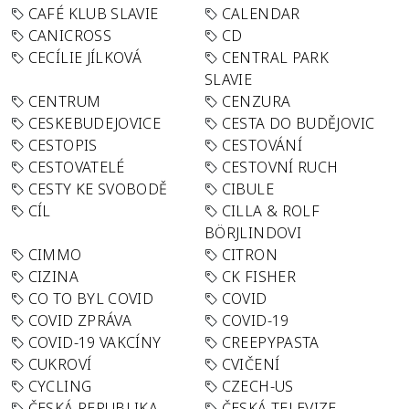
CAFÉ KLUB SLAVIE
CALENDAR
CANICROSS
CD
CECÍLIE JÍLKOVÁ
CENTRAL PARK
SLAVIE
CENTRUM
CENZURA
CESKEBUDEJOVICE
CESTA DO BUDĚJOVIC
CESTOPIS
CESTOVÁNÍ
CESTOVATELÉ
CESTOVNÍ RUCH
CESTY KE SVOBODĚ
CIBULE
CÍL
CILLA & ROLF
BÖRJLINDOVI
CIMMO
CITRON
CIZINA
CK FISHER
CO TO BYL COVID
COVID
COVID ZPRÁVA
COVID-19
COVID-19 VAKCÍNY
CREEPYPASTA
CUKROVÍ
CVIČENÍ
CYCLING
CZECH-US
ČESKÁ REPUBLIKA
ČESKÁ TELEVIZE