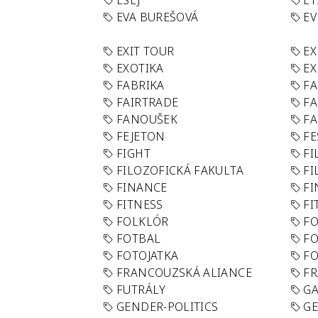
ESEJ
ET
EVA BUREŠOVÁ
E
EXIT TOUR
EX
EXOTIKA
EX
FABRIKA
F
FAIRTRADE
F
FANOUŠEK
FA
FEJETON
FE
FIGHT
FI
FILOZOFICKÁ FAKULTA
FI
FINANCE
F
FITNESS
FI
FOLKLÓR
F
FOTBAL
FO
FOTOJATKA
F
FRANCOUZSKÁ ALIANCE
FR
FUTRÁLY
G
GENDER-POLITICS
G