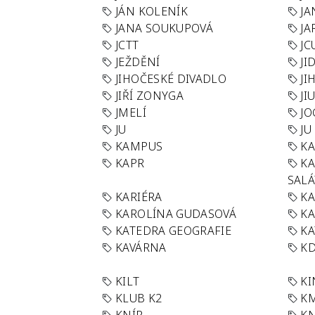
JÁN KOLENÍK
JA
JANA SOUKUPOVÁ
JA
JCTT
JC
JEŽDĚNÍ
JI
JIHOČESKÉ DIVADLO
JI
JIŘÍ ZONYGA
JI
JMELÍ
JO
JU
JU
KAMPUS
KA
KAPR
K
SAL
KARIÉRA
KA
KAROLÍNA GUDASOVÁ
KA
KATEDRA GEOGRAFIE
KA
KAVÁRNA
KD
KILT
K
KLUB K2
K