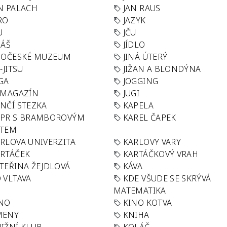
N PALACH
JAN RAUS
RO
JAZYK
U
JČU
DÁŠ
JÍDLO
HOČESKÉ MUZEUM
JINÁ ÚTERÝ
U-JITSU
JIŽAN A BLONDÝNA
GA
JOGGING
 MAGAZÍN
JUGI
NČÍ STEZKA
KAPELA
APR S BRAMBOROVÝM
KAREL ČAPEK
ÁTEM
RLOVA UNIVERZITA
KARLOVY VARY
RTÁČEK
KARTÁČKOVÝ VRAH
TEŘINA ŽEJDLOVÁ
KÁVA
 VLTAVA
KDE VŠUDE SE SKRÝVÁ
MATEMATIKA
INO
KINO KOTVA
MENY
KNIHA