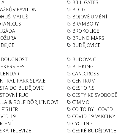
LÁ
BILL GATES
AŽKŮV PAVILON
BLOG
OHUŠ MATUŠ
BOJOVÉ UMĚNÍ
TANICUS
BRAMBORY
IGÁDA
BROKOLICE
ROŽURA
BRUNO MARS
DĚJCE
BUDĚJOVICE
UDOUCNOST
BUDOVA C
SKERS FEST
BUSKING
ALENDAR
CANICROSS
NTRAL PARK SLAVIE
CENTRUM
STA DO BUDĚJOVIC
CESTOPIS
STOVNÍ RUCH
CESTY KE SVOBODĚ
LLA & ROLF BÖRJLINDOVI
CIMMO
 FISHER
CO TO BYL COVID
VID-19
COVID-19 VAKCÍNY
IČENÍ
CYCLING
SKÁ TELEVIZE
ČESKÉ BUDĚJOVICE