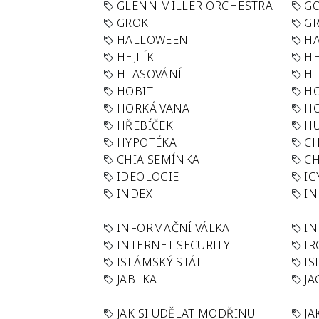
GLENN MILLER ORCHESTRA
GO
GROK
GR
HALLOWEEN
HA
HEJLÍK
HE
HLASOVÁNÍ
H
HOBIT
H
HORKÁ VANA
H
HŘEBÍČEK
H
HYPOTÉKA
CH
CHIA SEMÍNKA
CH
IDEOLOGIE
IG
INDEX
I
INFORMAČNÍ VÁLKA
IN
INTERNET SECURITY
IR
ISLÁMSKÝ STÁT
IS
JABLKA
JA
JAK SI UDĚLAT MODŘINU
JA