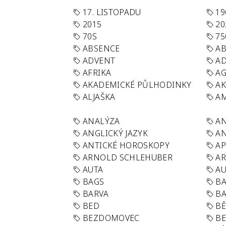
17. LISTOPADU
19
2015
20
70S
75
ABSENCE
AB
ADVENT
AD
AFRIKA
A
AKADEMICKÉ PŮLHODINKY
A
ALJAŠKA
AM
ANALÝZA
A
ANGLICKÝ JAZYK
AN
ANTICKÉ HOROSKOPY
AP
ARNOLD SCHLEHUBER
AR
AUTA
A
BAGS
BA
BARVA
BA
BED
B
BEZDOMOVEC
B