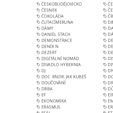
ČESKOBUDĚJOVICKO
ČE
ČESNEK
ČE
ČOKOLÁDA
Č
ČUTACÍMERUNA
D
DÁMY
D
DANIEL STACH
D
DEMONSTRACE
DE
DENÍK N
DE
DEZERT
D
DIGITÁLNÍ NOMÁD
DI
DIVADLO HYBERNIA
DI
DJ
D
DOC. RNDR. JAK KUBEŠ
D
DOUČOVÁNÍ
D
DRBA
DŮ
EF
EI
EKONOMIKA
E
ERASMUS
E