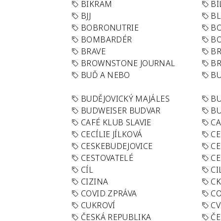
BIKRAM
BÍ
BJJ
BL
BOBRONUTRIE
B
BOMBARDÉR
BO
BRAVE
BR
BROWNSTONE JOURNAL
B
BUĎ A NEBO
BU
BUDĚJOVICKÝ MAJÁLES
B
BUDWEISER BUDVAR
BU
CAFÉ KLUB SLAVIE
C
CECÍLIE JÍLKOVÁ
CE
CESKEBUDEJOVICE
CE
CESTOVATELÉ
CE
CÍL
CI
CIZINA
CK
COVID ZPRÁVA
CO
CUKROVÍ
CV
ČESKÁ REPUBLIKA
ČE