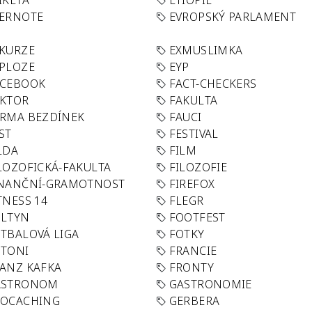
IKETA
ETIOPIE
VERNOTE
EVROPSKÝ PARLAMENT
KURZE
EXMUSLIMKA
PLOZE
EYP
ACEBOOK
FACT-CHECKERS
AKTOR
FAKULTA
RMA BEZDÍNEK
FAUCI
ST
FESTIVAL
LDA
FILM
LOZOFICKÁ-FAKULTA
FILOZOFIE
INANČNÍ-GRAMOTNOST
FIREFOX
TNESS 14
FLEGR
OLTYN
FOOTFEST
TBALOVÁ LIGA
FOTKY
OTONI
FRANCIE
ANZ KAFKA
FRONTY
ASTRONOM
GASTRONOMIE
EOCACHING
GERBERA