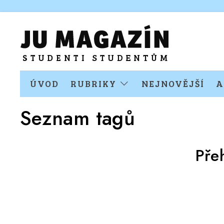
ÚVOD
RUBRIKY
NEJNOVĚJŠÍ
A
Seznam tagů
Pře