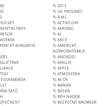
68
2013
25
24. PROSINEC
0
A.M.C.
SOLVET
ACTIVE DAY
VENTNÍ TRHY
AEROBIC
GRESOR
AI
KADEMIE
AKCE
ERICKÝ KONGRESS
AMERICKÝ
KORPORATISMUS
NDĚL
ANDROID
GLIČTINA
ANGLIE
LIKACE
APPLE
TIGY
ATMOSFÉRA
UTOGRAMIÁDA
AV ČR
LET
BANÁN
RVA ŠATŮ
BÁSEŇ
ĚH
BĚH NADĚJE
EZPEČNOST
BEZPEČNÝ BROWSER