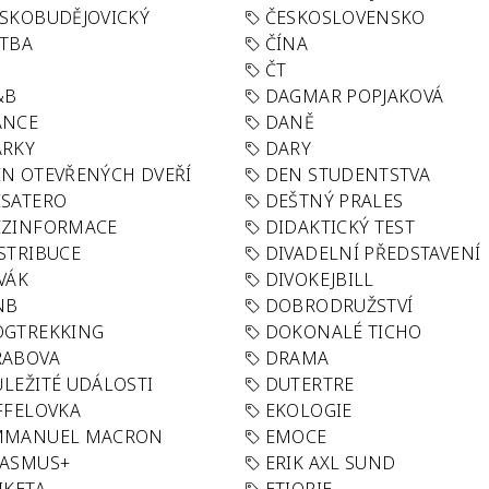
SKOBUDĚJOVICKÝ
ČESKOSLOVENSKO
TBA
ČÍNA
R
ČT
&B
DAGMAR POPJAKOVÁ
ANCE
DANĚ
ÁRKY
DARY
N OTEVŘENÝCH DVEŘÍ
DEN STUDENTSTVA
SATERO
DEŠTNÝ PRALES
EZINFORMACE
DIDAKTICKÝ TEST
STRIBUCE
DIVADELNÍ PŘEDSTAVENÍ
VÁK
DIVOKEJBILL
NB
DOBRODRUŽSTVÍ
OGTREKKING
DOKONALÉ TICHO
RABOVA
DRAMA
LEŽITÉ UDÁLOSTI
DUTERTRE
FFELOVKA
EKOLOGIE
MMANUEL MACRON
EMOCE
RASMUS+
ERIK AXL SUND