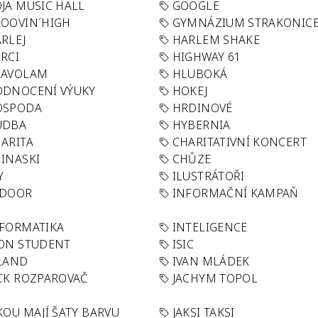
JA MUSIC HALL
GOOGLE
OOVIN´HIGH
GYMNÁZIUM STRAKONIC
RLEJ
HARLEM SHAKE
RCI
HIGHWAY 61
LAVOLAM
HLUBOKÁ
ODNOCENÍ VÝUKY
HOKEJ
OSPODA
HRDINOVÉ
UDBA
HYBERNIA
ARITA
CHARITATIVNÍ KONCERT
INASKI
CHŮZE
Y
ILUSTRÁTOŘI
NDOOR
INFORMAČNÍ KAMPAŇ
FORMATIKA
INTELIGENCE
ON STUDENT
ISIC
LAND
IVAN MLÁDEK
CK ROZPAROVAČ
JACHYM TOPOL
KOU MAJÍ ŠATY BARVU
JAKSI TAKSI