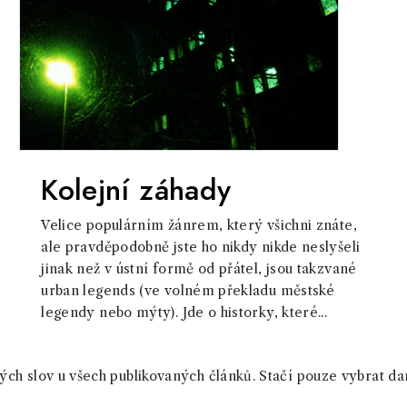
Kolejní záhady
Velice populárním žánrem, který všichni znáte,
ale pravděpodobně jste ho nikdy nikde neslyšeli
jinak než v ústní formě od přátel, jsou takzvané
urban legends (ve volném překladu městské
legendy nebo mýty). Jde o historky, které...
ch slov u všech publikovaných článků. Stačí pouze vybrat da