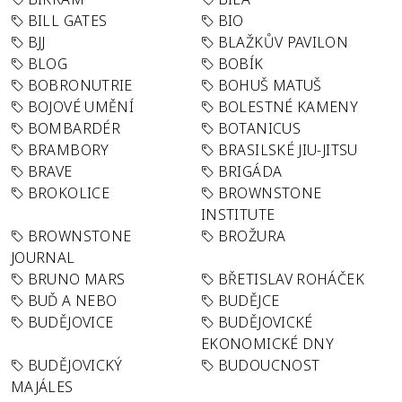
BILL GATES
BIO
BJJ
BLAŽKŮV PAVILON
BLOG
BOBÍK
BOBRONUTRIE
BOHUŠ MATUŠ
BOJOVÉ UMĚNÍ
BOLESTNÉ KAMENY
BOMBARDÉR
BOTANICUS
BRAMBORY
BRASILSKÉ JIU-JITSU
BRAVE
BRIGÁDA
BROKOLICE
BROWNSTONE
INSTITUTE
BROWNSTONE
BROŽURA
JOURNAL
BRUNO MARS
BŘETISLAV ROHÁČEK
BUĎ A NEBO
BUDĚJCE
BUDĚJOVICE
BUDĚJOVICKÉ
EKONOMICKÉ DNY
BUDĚJOVICKÝ
BUDOUCNOST
MAJÁLES