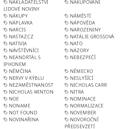
NAKLADATELSTVÍ
NAKUPOVÁNÍ
LIDOVÉ NOVINY
NÁKUPY
NÁMĚSTÍ
NÁPLAVKA
NÁPOVĚDA
NARCIS
NAROZENINY
NASTAZ.CZ
NATÁLIE GROSSOVÁ
NATIVIA
NATO
NÁVŠTĚVNÍCI
NÁZORY
NEANDRTÁL S
NEBEZPEČÍ
IPHONEM
NĚMČINA
NĚMECKO
NERVY V KÝBLU
NESLYŠÍCÍ
NEZAMĚSTNANOST
NICHOLAS CARR
NICHOLAS WINTON
NITRA
NOE
NOMINACE
NONAME
NORMALIZACE
NOT FOUND
NOVEMBER
NOVINAŘINA
NOVOROČNÍ
PŘEDSEVZETÍ