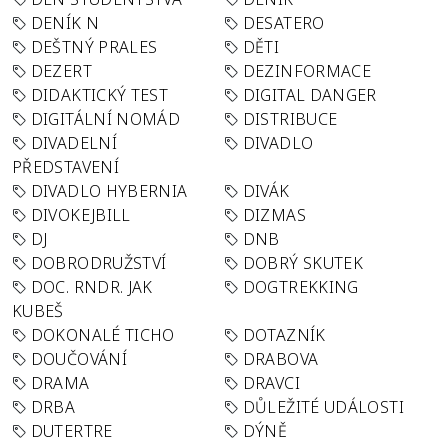
DENÍK N
DESATERO
DEŠTNÝ PRALES
DĚTI
DEZERT
DEZINFORMACE
DIDAKTICKÝ TEST
DIGITAL DANGER
DIGITÁLNÍ NOMÁD
DISTRIBUCE
DIVADELNÍ
DIVADLO
PŘEDSTAVENÍ
DIVADLO HYBERNIA
DIVÁK
DIVOKEJBILL
DIZMAS
DJ
DNB
DOBRODRUŽSTVÍ
DOBRÝ SKUTEK
DOC. RNDR. JAK
DOGTREKKING
KUBEŠ
DOKONALÉ TICHO
DOTAZNÍK
DOUČOVÁNÍ
DRABOVA
DRAMA
DRAVCI
DRBA
DŮLEŽITÉ UDÁLOSTI
DUTERTRE
DÝNĚ