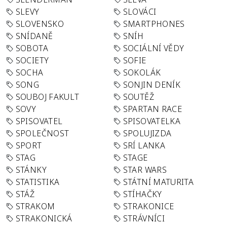
SLEVY
SLOVÁCI
SLOVENSKO
SMARTPHONES
SNÍDANĚ
SNÍH
SOBOTA
SOCIÁLNÍ VĚDY
SOCIETY
SOFIE
SOCHA
SOKOLÁK
SONG
SONJIN DENÍK
SOUBOJ FAKULT
SOUTĚŽ
SOVY
SPARTAN RACE
SPISOVATEL
SPISOVATELKA
SPOLEČNOST
SPOLUJIZDA
SPORT
SRÍ LANKA
STAG
STAGE
STÁNKY
STAR WARS
STATISTIKA
STÁTNÍ MATURITA
STÁŽ
STÍHAČKY
STRAKOM
STRAKONICE
STRAKONICKÁ
STRÁVNÍCI