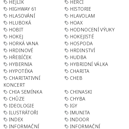
HEJLÍK
HERCI
HIGHWAY 61
HISTORIE
HLASOVÁNÍ
HLAVOLAM
HLUBOKÁ
HOAX
HOBIT
HODNOCENÍ VÝUKY
HOKEJ
HOKEJISTÉ
HORKÁ VANA
HOSPODA
HRDINOVÉ
HRDINSTVÍ
HŘEBÍČEK
HUDBA
HYBERNIA
HYBRIDNÍ VÁLKA
HYPOTÉKA
CHARITA
CHARITATIVNÍ
CHEB
KONCERT
CHIA SEMÍNKA
CHINASKI
CHŮZE
CHYBA
IDEOLOGIE
IGY
ILUSTRÁTOŘI
IMUNITA
INDEX
INDOOR
INFORMAČNÍ
INFORMAČNÍ