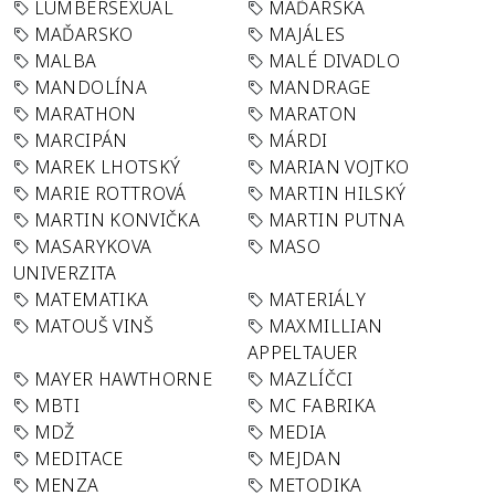
LUMBERSEXUAL
MAĎARSKA
MAĎARSKO
MAJÁLES
MALBA
MALÉ DIVADLO
MANDOLÍNA
MANDRAGE
MARATHON
MARATON
MARCIPÁN
MÁRDI
MAREK LHOTSKÝ
MARIAN VOJTKO
MARIE ROTTROVÁ
MARTIN HILSKÝ
MARTIN KONVIČKA
MARTIN PUTNA
MASARYKOVA
MASO
UNIVERZITA
MATEMATIKA
MATERIÁLY
MATOUŠ VINŠ
MAXMILLIAN
APPELTAUER
MAYER HAWTHORNE
MAZLÍČCI
MBTI
MC FABRIKA
MDŽ
MEDIA
MEDITACE
MEJDAN
MENZA
METODIKA