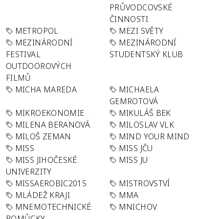
PRŮVODCOVSKÉ
ČINNOSTI
METROPOL
MEZI SVĚTY
MEZINÁRODNÍ
MEZINÁRODNÍ
FESTIVAL
STUDENTSKÝ KLUB
OUTDOOROVÝCH
FILMŮ
MICHA MAREDA
MICHAELA
GEMROTOVÁ
MIKROEKONOMIE
MIKULÁŠ BEK
MILENA BERANOVÁ
MILOSLAV VLK
MILOŠ ZEMAN
MIND YOUR MIND
MISS
MISS JČU
MISS JIHOČESKÉ
MISS JU
UNIVERZITY
MISSAEROBIC2015
MISTROVSTVÍ
MLÁDEŽ KRAJI
MMA
MNEMOTECHNICKÉ
MNICHOV
POMŮCKY