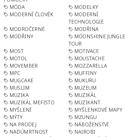
MÓDA
MODELKY
MODERNÍ ČLOVĚK
MODERNÍ
TECHNOLOGIE
MODROČERNÉ
MODŘINA
MODŘINY
MOONSHINE JUNGLE
TOUR
MOST
MOTIVACE
MOTOL
MOUSTACHE
MOVEMBER
MOZZARELLA
MPC
MUFFINY
MUGCAKE
MUKURU
MUSLIM
MUZEUM
MUZIKA
MUZIKÁL
MUZIKÁL MEFISTO
MUZIKANT
MYŠLENÍ
MYŠLENKOVÉ MAPY
MÝTY
MZUNGU
NA PRODEJ
NÁBOŽENSTVÍ
NADÚMRTNOST
NAIROBI