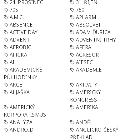
24. PROSINEC
31. ŘÍJEN
70S
750
A.M.C.
A2LARM
ABSENCE
ABSOLVET
ACTIVE DAY
ADAM ĎURICA
ADVENT
ADVENTNÍ TRHY
AEROBIC
AFERA
AFRIKA
AGRESOR
AI
AIESEC
AKADEMICKÉ
AKADEMIE
PŮLHODINKY
AKCE
AKTIVITY
ALJAŠKA
AMERICKÝ
KONGRESS
AMERICKÝ
AMERIKA
KORPORATISMUS
ANALÝZA
ANDĚL
ANDROID
ANGLICKO-ČESKÝ
PŘEKLAD