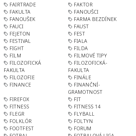
FAIRTRADE
FAKTOR
FAKULTA
FANOUŠCI
FANOUŠEK
FARMA BEZDÍNEK
FAUCI
FAUST
FEJETON
FEST
FESTIVAL
FIALA
FIGHT
FILDA
FILM
FILMOVÉ TIPY
FILOZOFICKÁ
FILOZOFICKÁ-
FAKULTA
FAKULTA
FILOZOFIE
FINÁLE
FINANCE
FINANČNÍ-
GRAMOTNOST
FIREFOX
FIT
FITNESS
FITNESS 14
FLEGR
FLYBALL
FOLKLÓR
FOLTYN
FOOTFEST
FORUM
FOTBAL
FOTBALOVÁ LIGA