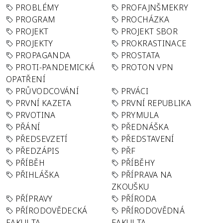
PROBLÉMY
PROFAJNŠMEKRY
PROGRAM
PROCHÁZKA
PROJEKT
PROJEKT SBOR
PROJEKTY
PROKRASTINACE
PROPAGANDA
PROSTATA
PROTI-PANDEMICKÁ
PROTON VPN
OPATŘENÍ
PRŮVODCOVÁNÍ
PRVÁCI
PRVNÍ KAZETA
PRVNÍ REPUBLIKA
PRVOTINA
PRYMULA
PŘÁNÍ
PŘEDNÁŠKA
PŘEDSEVZETÍ
PŘEDSTAVENÍ
PŘEDZÁPIS
PŘF
PŘÍBĚH
PŘÍBĚHY
PŘIHLÁŠKA
PŘÍPRAVA NA
ZKOUŠKU
PŘÍPRAVY
PŘÍRODA
PŘÍRODOVĚDECKÁ
PŘÍRODOVĚDNÁ
FAKULTA
FAKULTA