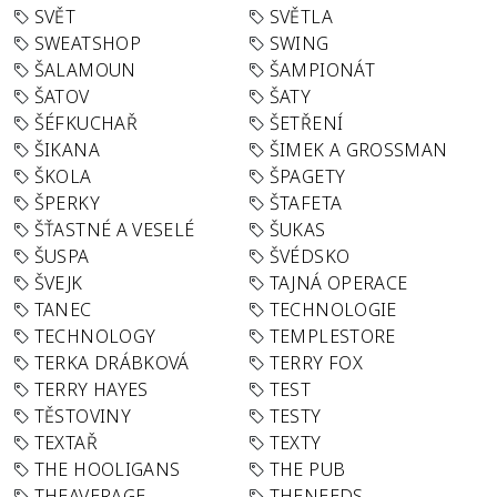
SVĚT
SVĚTLA
SWEATSHOP
SWING
ŠALAMOUN
ŠAMPIONÁT
ŠATOV
ŠATY
ŠÉFKUCHAŘ
ŠETŘENÍ
ŠIKANA
ŠIMEK A GROSSMAN
ŠKOLA
ŠPAGETY
ŠPERKY
ŠTAFETA
ŠŤASTNÉ A VESELÉ
ŠUKAS
ŠUSPA
ŠVÉDSKO
ŠVEJK
TAJNÁ OPERACE
TANEC
TECHNOLOGIE
TECHNOLOGY
TEMPLESTORE
TERKA DRÁBKOVÁ
TERRY FOX
TERRY HAYES
TEST
TĚSTOVINY
TESTY
TEXTAŘ
TEXTY
THE HOOLIGANS
THE PUB
THEAVERAGE
THENEEDS