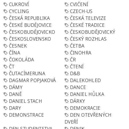
CUKROVÍ
CVIČENÍ
CYCLING
CZECH-US
ČESKÁ REPUBLIKA
ČESKÁ TELEVIZE
ČESKÉ BUDĚJOVICE
ČESKÉ TRADICE
ČESKOBUDĚJOVICKO
ČESKOBUDĚJOVICKÝ
ČESKOSLOVENSKO
ČESKÝ ROZHLAS
ČESNEK
ČETBA
ČÍNA
ČINOHRA
ČOKOLÁDA
ČR
ČT
ČTENÍ
ČUTACÍMERUNA
D&B
DAGMAR POPJAKOVÁ
DALEKOHLED
DÁMY
DANCE
DANĚ
DANIEL HŮLKA
DANIEL STACH
DÁRKY
DARY
DEMOKRACIE
DEMONSTRACE
DEN OTEVŘENÝCH
DVEŘÍ
DEN STUDENTSTVA
DENIK