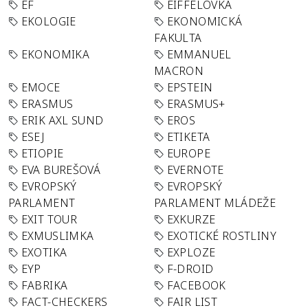
EF
EIFFELOVKA
EKOLOGIE
EKONOMICKÁ
FAKULTA
EKONOMIKA
EMMANUEL
MACRON
EMOCE
EPSTEIN
ERASMUS
ERASMUS+
ERIK AXL SUND
EROS
ESEJ
ETIKETA
ETIOPIE
EUROPE
EVA BUREŠOVÁ
EVERNOTE
EVROPSKÝ
EVROPSKÝ
PARLAMENT
PARLAMENT MLÁDEŽE
EXIT TOUR
EXKURZE
EXMUSLIMKA
EXOTICKÉ ROSTLINY
EXOTIKA
EXPLOZE
EYP
F-DROID
FABRIKA
FACEBOOK
FACT-CHECKERS
FAIR LIST