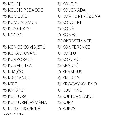
KOLEJ
KOLEJE
KOLEJE PEDAGOG
KOLONÁDA
KOMEDIE
KOMFORTNÍ ZÓNA
KOMUNISMUS
KONCERT
KONCERTY
KONĚ
KONEC
KONEC
PROKRASTINACE
KONEC-COVIDISTŮ
KONFERENCE
KORÁLKOVÁNÍ
KORFU
KORPORACE
KORUPCE
KOSMETIKA
KRÁDEŽ
KRAJČO
KRAMPUS
KREDANCE
KREDITY
KRIT
KRWAWÝKOLENO
KRYŠTOF
KUCHYNĚ
KULTURA
KULTURNÍ AKCE
KULTURNÍ VÝMĚNA
KURZ
KURZ TROPICKÉ
KURZY
EKOLOGIE