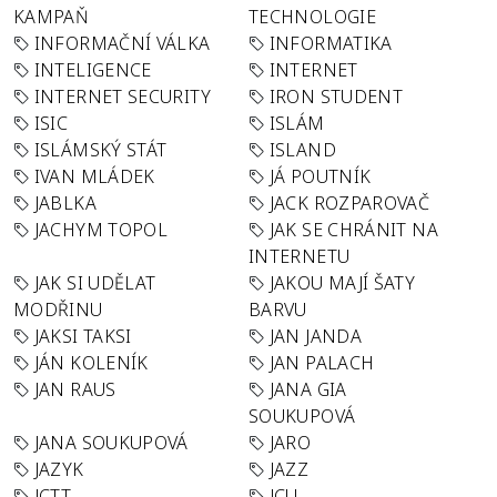
KAMPAŇ
TECHNOLOGIE
INFORMAČNÍ VÁLKA
INFORMATIKA
INTELIGENCE
INTERNET
INTERNET SECURITY
IRON STUDENT
ISIC
ISLÁM
ISLÁMSKÝ STÁT
ISLAND
IVAN MLÁDEK
JÁ POUTNÍK
JABLKA
JACK ROZPAROVAČ
JACHYM TOPOL
JAK SE CHRÁNIT NA
INTERNETU
JAK SI UDĚLAT
JAKOU MAJÍ ŠATY
MODŘINU
BARVU
JAKSI TAKSI
JAN JANDA
JÁN KOLENÍK
JAN PALACH
JAN RAUS
JANA GIA
SOUKUPOVÁ
JANA SOUKUPOVÁ
JARO
JAZYK
JAZZ
JCTT
JCU