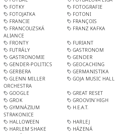
FOTKY
FOTOGRAFIE
FOTOJATKA
FOTONI
FRANCIE
FRANÇOIS
FRANCOUZSKÁ
FRANZ KAFKA
ALIANCE
FRONTY
FURIANT
FUTRÁLY
GASTRONOM
GASTRONOMIE
GENDER
GENDER-POLITICS
GEOCACHING
GERBERA
GERMANISTIKA
GLENN MILLER
GOJA MUSIC HALL
ORCHESTRA
GOOGLE
GREAT RESET
GROK
GROOVIN´HIGH
GYMNÁZIUM
H.E.A.T.
STRAKONICE
HALLOWEEN
HARLEJ
HARLEM SHAKE
HÁZENÁ