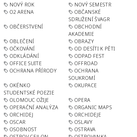
NOVÝ ROK
NOVÝ SEMESTR
O2 ARENA
OBČANSKÉ
SDRUŽENÍ ŠVAGR
OBČERSTVENÍ
OBCHODNÍ
AKADEMIE
OBLEČENÍ
OBRAZY
OČKOVÁNÍ
OD DESÍTI K PĚTI
ODKLÁDÁNÍ
ODPAD FEST
OFFICE SUITE
OFFROAD
OCHRANA PŘÍRODY
OCHRANA
SOUKROMÍ
OKÉNKO
OKUPACE
STUDENTSKÉ POEZIE
OLOMOUC OŽIJE
OPERA
OPERAČNÍ ANALÝZA
ORGANIC MAPS
ORCHIDEJ
ORCHIDEJE
OSCAR
OSLAVY
OSOBNOST
OSTRAVA
OSTROV CEJLON
OSTROVANKA