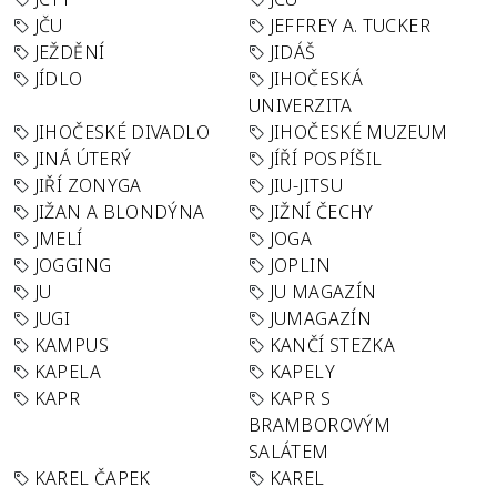
JČU
JEFFREY A. TUCKER
JEŽDĚNÍ
JIDÁŠ
JÍDLO
JIHOČESKÁ
UNIVERZITA
JIHOČESKÉ DIVADLO
JIHOČESKÉ MUZEUM
JINÁ ÚTERÝ
JÍŘÍ POSPÍŠIL
JIŘÍ ZONYGA
JIU-JITSU
JIŽAN A BLONDÝNA
JIŽNÍ ČECHY
JMELÍ
JOGA
JOGGING
JOPLIN
JU
JU MAGAZÍN
JUGI
JUMAGAZÍN
KAMPUS
KANČÍ STEZKA
KAPELA
KAPELY
KAPR
KAPR S
BRAMBOROVÝM
SALÁTEM
KAREL ČAPEK
KAREL