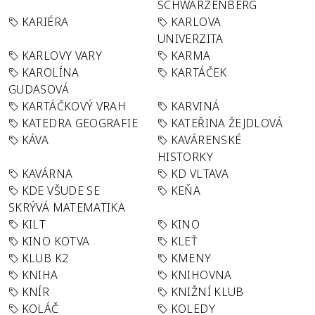
SCHWARZENBERG
KARIÉRA
KARLOVA
UNIVERZITA
KARLOVY VARY
KARMA
KAROLÍNA
KARTÁČEK
GUDASOVÁ
KARTÁČKOVÝ VRAH
KARVINÁ
KATEDRA GEOGRAFIE
KATEŘINA ŽEJDLOVÁ
KÁVA
KAVÁRENSKÉ
HISTORKY
KAVÁRNA
KD VLTAVA
KDE VŠUDE SE
KEŇA
SKRÝVÁ MATEMATIKA
KILT
KINO
KINO KOTVA
KLEŤ
KLUB K2
KMENY
KNIHA
KNIHOVNA
KNÍR
KNIŽNÍ KLUB
KOLÁČ
KOLEDY