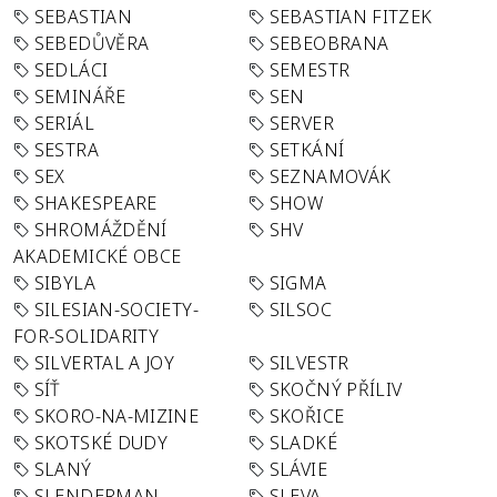
SEBASTIAN
SEBASTIAN FITZEK
SEBEDŮVĚRA
SEBEOBRANA
SEDLÁCI
SEMESTR
SEMINÁŘE
SEN
SERIÁL
SERVER
SESTRA
SETKÁNÍ
SEX
SEZNAMOVÁK
SHAKESPEARE
SHOW
SHROMÁŽDĚNÍ
SHV
AKADEMICKÉ OBCE
SIBYLA
SIGMA
SILESIAN-SOCIETY-
SILSOC
FOR-SOLIDARITY
SILVERTAL A JOY
SILVESTR
SÍŤ
SKOČNÝ PŘÍLIV
SKORO-NA-MIZINE
SKOŘICE
SKOTSKÉ DUDY
SLADKÉ
SLANÝ
SLÁVIE
SLENDERMAN
SLEVA