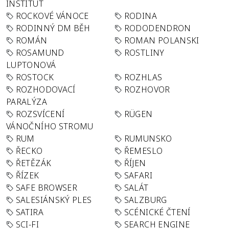
INSTITUT
ROCKOVÉ VÁNOCE
RODINA
RODINNÝ DM BĚH
RODODENDRON
ROMÁN
ROMAN POLANSKI
ROSAMUND
ROSTLINY
LUPTONOVÁ
ROSTOCK
ROZHLAS
ROZHODOVACÍ
ROZHOVOR
PARALÝZA
ROZSVÍCENÍ
RÜGEN
VÁNOČNÍHO STROMU
RUM
RUMUNSKO
ŘECKO
ŘEMESLO
ŘETĚZÁK
ŘÍJEN
ŘÍZEK
SAFARI
SAFE BROWSER
SALÁT
SALESIÁNSKÝ PLES
SALZBURG
SATIRA
SCÉNICKÉ ČTENÍ
SCI-FI
SEARCH ENGINE