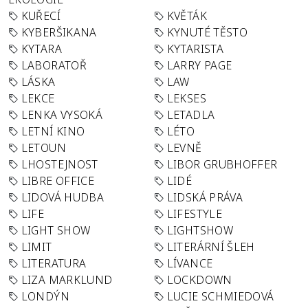
KUŘECÍ
KVĚTÁK
KYBERŠIKANA
KYNUTÉ TĚSTO
KYTARA
KYTARISTA
LABORATOŘ
LARRY PAGE
LÁSKA
LAW
LEKCE
LEKSES
LENKA VYSOKÁ
LETADLA
LETNÍ KINO
LÉTO
LETOUN
LEVNĚ
LHOSTEJNOST
LIBOR GRUBHOFFER
LIBRE OFFICE
LIDÉ
LIDOVÁ HUDBA
LIDSKÁ PRÁVA
LIFE
LIFESTYLE
LIGHT SHOW
LIGHTSHOW
LIMIT
LITERÁRNÍ ŠLEH
LITERATURA
LÍVANCE
LIZA MARKLUND
LOCKDOWN
LONDÝN
LUCIE SCHMIEDOVÁ