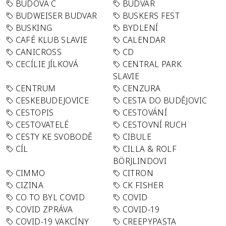
BUDOVA C
BUDVAR
BUDWEISER BUDVAR
BUSKERS FEST
BUSKING
BYDLENÍ
CAFÉ KLUB SLAVIE
CALENDAR
CANICROSS
CD
CECÍLIE JÍLKOVÁ
CENTRAL PARK
SLAVIE
CENTRUM
CENZURA
CESKEBUDEJOVICE
CESTA DO BUDĚJOVIC
CESTOPIS
CESTOVÁNÍ
CESTOVATELÉ
CESTOVNÍ RUCH
CESTY KE SVOBODĚ
CIBULE
CÍL
CILLA & ROLF
BÖRJLINDOVI
CIMMO
CITRON
CIZINA
CK FISHER
CO TO BYL COVID
COVID
COVID ZPRÁVA
COVID-19
COVID-19 VAKCÍNY
CREEPYPASTA