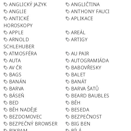
ANGLICKÝ JAZYK
ANGLIČTINA
ANGLIE
ANTHONY FAUCI
ANTICKÉ
APLIKACE
HOROSKOPY
APPLE
AREÁL
ARNOLD
ARTIGY
SCHLEHUBER
ATMOSFÉRA
AU PAIR
AUTA
AUTOGRAMIÁDA
AV ČR
BABOVŘESKY
BAGS
BALET
BANÁN
BANÁT
BARVA
BARVA ŠATŮ
BÁSEŇ
BEARD BAUBLES
BED
BĚH
BĚH NADĚJE
BESEDA
BEZDOMOVEC
BEZPEČNOST
BEZPEČNÝ BROWSER
BIG BEN
BIKRAM
BÍLÁ