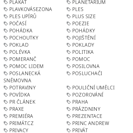
PLAKÁT
PLANETÁRIUM
PLAVKOVÁSEZONA
PLES
PLES UPÍRŮ
PLUS SIZE
POČASÍ
POEZIE
POHÁDKA
POHÁDKY
POCHOUTKY
POJIŠTĚNÍ
POKLAD
POKLADY
POLÉVKA
POLITIKA
POMERANČ
POMOC
POMOC LIDEM
POSILOVNA
POSLANECKÁ
POSLUCHAČI
SNĚMOVNA
POTRAVINY
POULIČNÍ UMĚLCI
POVÍDKA
POZOROVÁNÍ
PR ČLÁNEK
PRAHA
PRAXE
PRÁZDNINY
PREMIÉRA
PREZENTACE
PRIMÁT.CZ
PRINC ANDREW
PRIVACY
PRIVÁT