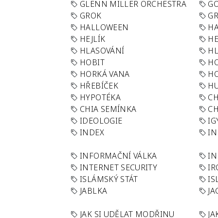
GLENN MILLER ORCHESTRA
GO
GROK
GR
HALLOWEEN
HA
HEJLÍK
HE
HLASOVÁNÍ
H
HOBIT
H
HORKÁ VANA
H
HŘEBÍČEK
H
HYPOTÉKA
CH
CHIA SEMÍNKA
CH
IDEOLOGIE
IG
INDEX
I
INFORMAČNÍ VÁLKA
IN
INTERNET SECURITY
IR
ISLÁMSKÝ STÁT
IS
JABLKA
JA
JAK SI UDĚLAT MODŘINU
JA