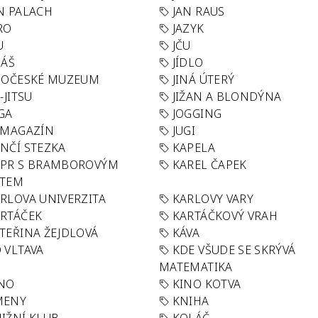
N PALACH
JAN RAUS
RO
JAZYK
U
JČU
DÁŠ
JÍDLO
HOČESKÉ MUZEUM
JINÁ ÚTERÝ
U-JITSU
JIŽAN A BLONDÝNA
GA
JOGGING
 MAGAZÍN
JUGI
NČÍ STEZKA
KAPELA
APR S BRAMBOROVÝM
KAREL ČAPEK
ÁTEM
RLOVA UNIVERZITA
KARLOVY VARY
RTÁČEK
KARTÁČKOVÝ VRAH
TEŘINA ŽEJDLOVÁ
KÁVA
 VLTAVA
KDE VŠUDE SE SKRÝVÁ
MATEMATIKA
INO
KINO KOTVA
MENY
KNIHA