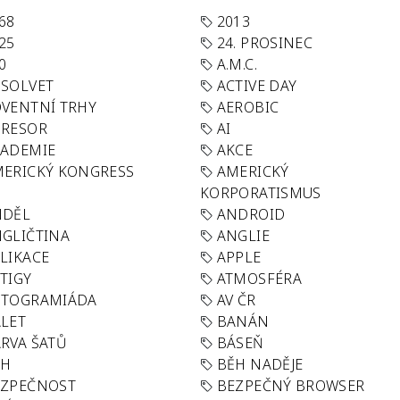
68
2013
25
24. PROSINEC
0
A.M.C.
SOLVET
ACTIVE DAY
VENTNÍ TRHY
AEROBIC
GRESOR
AI
KADEMIE
AKCE
ERICKÝ KONGRESS
AMERICKÝ
KORPORATISMUS
NDĚL
ANDROID
GLIČTINA
ANGLIE
LIKACE
APPLE
TIGY
ATMOSFÉRA
UTOGRAMIÁDA
AV ČR
LET
BANÁN
RVA ŠATŮ
BÁSEŇ
ĚH
BĚH NADĚJE
EZPEČNOST
BEZPEČNÝ BROWSER