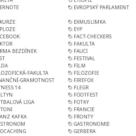
IKETA
ETIOPIE
VERNOTE
EVROPSKÝ PARLAMENT
KURZE
EXMUSLIMKA
PLOZE
EYP
ACEBOOK
FACT-CHECKERS
AKTOR
FAKULTA
RMA BEZDÍNEK
FAUCI
ST
FESTIVAL
LDA
FILM
LOZOFICKÁ-FAKULTA
FILOZOFIE
INANČNÍ-GRAMOTNOST
FIREFOX
TNESS 14
FLEGR
OLTYN
FOOTFEST
TBALOVÁ LIGA
FOTKY
OTONI
FRANCIE
ANZ KAFKA
FRONTY
ASTRONOM
GASTRONOMIE
EOCACHING
GERBERA