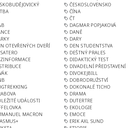
SKOBUDĚJOVICKÝ
ČESKOSLOVENSKO
TBA
ČÍNA
R
ČT
&B
DAGMAR POPJAKOVÁ
ANCE
DANĚ
ÁRKY
DARY
N OTEVŘENÝCH DVEŘÍ
DEN STUDENTSTVA
SATERO
DEŠTNÝ PRALES
EZINFORMACE
DIDAKTICKÝ TEST
STRIBUCE
DIVADELNÍ PŘEDSTAVENÍ
VÁK
DIVOKEJBILL
NB
DOBRODRUŽSTVÍ
OGTREKKING
DOKONALÉ TICHO
RABOVA
DRAMA
LEŽITÉ UDÁLOSTI
DUTERTRE
FFELOVKA
EKOLOGIE
MMANUEL MACRON
EMOCE
RASMUS+
ERIK AXL SUND