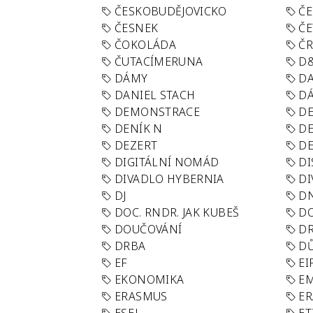
ČESKOBUDĚJOVICKO
ČE
ČESNEK
ČE
ČOKOLÁDA
Č
ČUTACÍMERUNA
D
DÁMY
D
DANIEL STACH
D
DEMONSTRACE
DE
DENÍK N
DE
DEZERT
D
DIGITÁLNÍ NOMÁD
DI
DIVADLO HYBERNIA
DI
DJ
D
DOC. RNDR. JAK KUBEŠ
D
DOUČOVÁNÍ
D
DRBA
DŮ
EF
EI
EKONOMIKA
E
ERASMUS
E