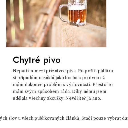
Chytré pivo
Nepatřím mezi příznivce piva. Po požití půllitru
si připadám nasáklá jako houba a po dvou už
mám dokonce problém s výslovností. Přesto ho
mám svým způsobem ráda. Díky němu jsem
udělala všechny zkoušky. Nevěříte? Já ano.
ch slov u všech publikovaných článků. Stačí pouze vybrat da