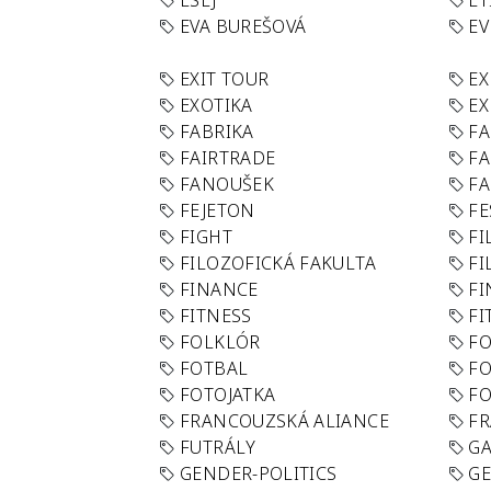
ESEJ
ET
EVA BUREŠOVÁ
E
EXIT TOUR
EX
EXOTIKA
EX
FABRIKA
F
FAIRTRADE
F
FANOUŠEK
FA
FEJETON
FE
FIGHT
FI
FILOZOFICKÁ FAKULTA
FI
FINANCE
F
FITNESS
FI
FOLKLÓR
F
FOTBAL
FO
FOTOJATKA
F
FRANCOUZSKÁ ALIANCE
FR
FUTRÁLY
G
GENDER-POLITICS
G