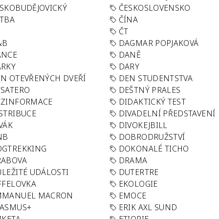
SKOBUDĚJOVICKÝ
ČESKOSLOVENSKO
TBA
ČÍNA
R
ČT
&B
DAGMAR POPJAKOVÁ
ANCE
DANĚ
ÁRKY
DARY
N OTEVŘENÝCH DVEŘÍ
DEN STUDENTSTVA
SATERO
DEŠTNÝ PRALES
EZINFORMACE
DIDAKTICKÝ TEST
STRIBUCE
DIVADELNÍ PŘEDSTAVENÍ
VÁK
DIVOKEJBILL
NB
DOBRODRUŽSTVÍ
OGTREKKING
DOKONALÉ TICHO
RABOVA
DRAMA
LEŽITÉ UDÁLOSTI
DUTERTRE
FFELOVKA
EKOLOGIE
MMANUEL MACRON
EMOCE
RASMUS+
ERIK AXL SUND