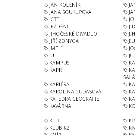
JÁN KOLENÍK
JA
JANA SOUKUPOVÁ
JA
JCTT
JC
JEŽDĚNÍ
JI
JIHOČESKÉ DIVADLO
JI
JIŘÍ ZONYGA
JI
JMELÍ
JO
JU
JU
KAMPUS
KA
KAPR
K
SAL
KARIÉRA
KA
KAROLÍNA GUDASOVÁ
KA
KATEDRA GEOGRAFIE
KA
KAVÁRNA
KD
KILT
K
KLUB K2
K