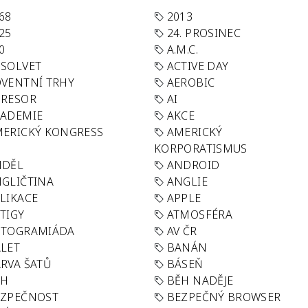
68
2013
25
24. PROSINEC
0
A.M.C.
SOLVET
ACTIVE DAY
VENTNÍ TRHY
AEROBIC
GRESOR
AI
KADEMIE
AKCE
ERICKÝ KONGRESS
AMERICKÝ
KORPORATISMUS
NDĚL
ANDROID
GLIČTINA
ANGLIE
LIKACE
APPLE
TIGY
ATMOSFÉRA
UTOGRAMIÁDA
AV ČR
LET
BANÁN
RVA ŠATŮ
BÁSEŇ
ĚH
BĚH NADĚJE
EZPEČNOST
BEZPEČNÝ BROWSER