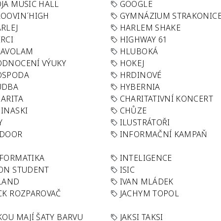
JA MUSIC HALL
GOOGLE
OOVIN´HIGH
GYMNÁZIUM STRAKONIC
RLEJ
HARLEM SHAKE
RCI
HIGHWAY 61
LAVOLAM
HLUBOKÁ
ODNOCENÍ VÝUKY
HOKEJ
OSPODA
HRDINOVÉ
UDBA
HYBERNIA
ARITA
CHARITATIVNÍ KONCERT
INASKI
CHŮZE
Y
ILUSTRÁTOŘI
NDOOR
INFORMAČNÍ KAMPAŇ
FORMATIKA
INTELIGENCE
ON STUDENT
ISIC
LAND
IVAN MLÁDEK
CK ROZPAROVAČ
JACHYM TOPOL
KOU MAJÍ ŠATY BARVU
JAKSI TAKSI