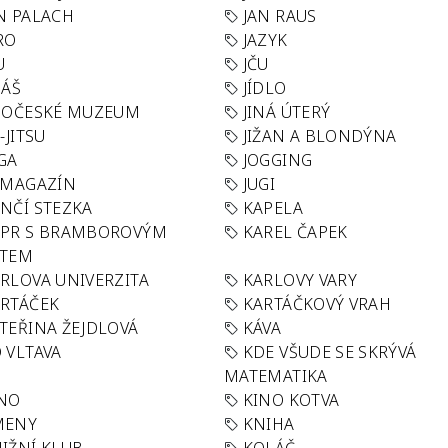
N PALACH
JAN RAUS
RO
JAZYK
U
JČU
DÁŠ
JÍDLO
HOČESKÉ MUZEUM
JINÁ ÚTERÝ
U-JITSU
JIŽAN A BLONDÝNA
GA
JOGGING
 MAGAZÍN
JUGI
NČÍ STEZKA
KAPELA
APR S BRAMBOROVÝM
KAREL ČAPEK
ÁTEM
RLOVA UNIVERZITA
KARLOVY VARY
RTÁČEK
KARTÁČKOVÝ VRAH
TEŘINA ŽEJDLOVÁ
KÁVA
 VLTAVA
KDE VŠUDE SE SKRÝVÁ
MATEMATIKA
INO
KINO KOTVA
MENY
KNIHA