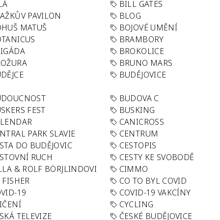
LÁ
BILL GATES
AŽKŮV PAVILON
BLOG
OHUŠ MATUŠ
BOJOVÉ UMĚNÍ
TANICUS
BRAMBORY
IGÁDA
BROKOLICE
ROŽURA
BRUNO MARS
DĚJCE
BUDĚJOVICE
UDOUCNOST
BUDOVA C
SKERS FEST
BUSKING
ALENDAR
CANICROSS
NTRAL PARK SLAVIE
CENTRUM
STA DO BUDĚJOVIC
CESTOPIS
STOVNÍ RUCH
CESTY KE SVOBODĚ
LLA & ROLF BÖRJLINDOVI
CIMMO
 FISHER
CO TO BYL COVID
VID-19
COVID-19 VAKCÍNY
IČENÍ
CYCLING
SKÁ TELEVIZE
ČESKÉ BUDĚJOVICE