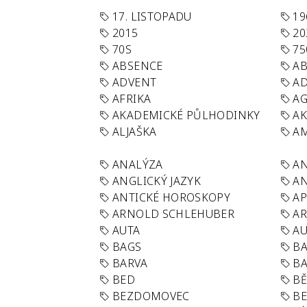
17. LISTOPADU
19
2015
20
70S
75
ABSENCE
AB
ADVENT
AD
AFRIKA
A
AKADEMICKÉ PŮLHODINKY
A
ALJAŠKA
AM
ANALÝZA
A
ANGLICKÝ JAZYK
AN
ANTICKÉ HOROSKOPY
AP
ARNOLD SCHLEHUBER
AR
AUTA
A
BAGS
BA
BARVA
BA
BED
B
BEZDOMOVEC
B