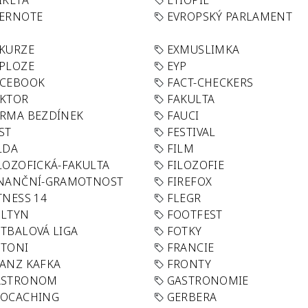
IKETA
ETIOPIE
VERNOTE
EVROPSKÝ PARLAMENT
KURZE
EXMUSLIMKA
PLOZE
EYP
ACEBOOK
FACT-CHECKERS
AKTOR
FAKULTA
RMA BEZDÍNEK
FAUCI
ST
FESTIVAL
LDA
FILM
LOZOFICKÁ-FAKULTA
FILOZOFIE
INANČNÍ-GRAMOTNOST
FIREFOX
TNESS 14
FLEGR
OLTYN
FOOTFEST
TBALOVÁ LIGA
FOTKY
OTONI
FRANCIE
ANZ KAFKA
FRONTY
ASTRONOM
GASTRONOMIE
EOCACHING
GERBERA