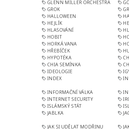
GLENN MILLER ORCHESTRA
GO
GROK
GR
HALLOWEEN
HA
HEJLÍK
HE
HLASOVÁNÍ
H
HOBIT
H
HORKÁ VANA
H
HŘEBÍČEK
H
HYPOTÉKA
CH
CHIA SEMÍNKA
CH
IDEOLOGIE
IG
INDEX
I
INFORMAČNÍ VÁLKA
IN
INTERNET SECURITY
IR
ISLÁMSKÝ STÁT
IS
JABLKA
JA
JAK SI UDĚLAT MODŘINU
JA