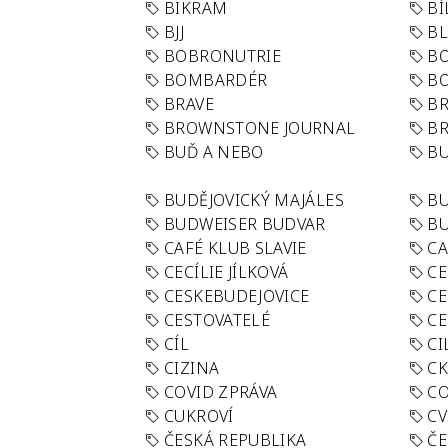
BIKRAM
BÍ
BJJ
BL
BOBRONUTRIE
B
BOMBARDÉR
BO
BRAVE
BR
BROWNSTONE JOURNAL
B
BUĎ A NEBO
BU
BUDĚJOVICKÝ MAJÁLES
B
BUDWEISER BUDVAR
BU
CAFÉ KLUB SLAVIE
C
CECÍLIE JÍLKOVÁ
CE
CESKEBUDEJOVICE
CE
CESTOVATELÉ
CE
CÍL
CI
CIZINA
CK
COVID ZPRÁVA
CO
CUKROVÍ
CV
ČESKÁ REPUBLIKA
ČE