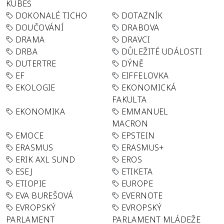
KUBEŠ
DOKONALÉ TICHO
DOTAZNÍK
DOUČOVÁNÍ
DRABOVA
DRAMA
DRAVCI
DRBA
DŮLEŽITÉ UDÁLOSTI
DUTERTRE
DÝNĚ
EF
EIFFELOVKA
EKOLOGIE
EKONOMICKÁ
FAKULTA
EKONOMIKA
EMMANUEL
MACRON
EMOCE
EPSTEIN
ERASMUS
ERASMUS+
ERIK AXL SUND
EROS
ESEJ
ETIKETA
ETIOPIE
EUROPE
EVA BUREŠOVÁ
EVERNOTE
EVROPSKÝ
EVROPSKÝ
PARLAMENT
PARLAMENT MLÁDEŽE