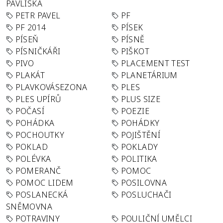
PAVLISKA
PETR PAVEL
PF
PF 2014
PÍSEK
PÍSEŇ
PÍSNĚ
PÍSNIČKÁŘI
PIŠKOT
PIVO
PLACEMENT TEST
PLAKÁT
PLANETÁRIUM
PLAVKOVÁSEZONA
PLES
PLES UPÍRŮ
PLUS SIZE
POČASÍ
POEZIE
POHÁDKA
POHÁDKY
POCHOUTKY
POJIŠTĚNÍ
POKLAD
POKLADY
POLÉVKA
POLITIKA
POMERANČ
POMOC
POMOC LIDEM
POSILOVNA
POSLANECKÁ
POSLUCHAČI
SNĚMOVNA
POTRAVINY
POULIČNÍ UMĚLCI