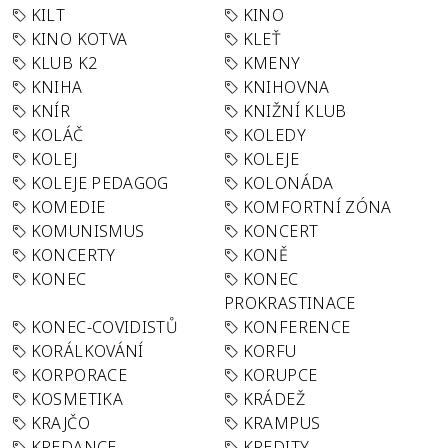
KILT
KINO
KINO KOTVA
KLEŤ
KLUB K2
KMENY
KNIHA
KNIHOVNA
KNÍR
KNIŽNÍ KLUB
KOLÁČ
KOLEDY
KOLEJ
KOLEJE
KOLEJE PEDAGOG
KOLONÁDA
KOMEDIE
KOMFORTNÍ ZÓNA
KOMUNISMUS
KONCERT
KONCERTY
KONĚ
KONEC
KONEC
PROKRASTINACE
KONEC-COVIDISTŮ
KONFERENCE
KORÁLKOVÁNÍ
KORFU
KORPORACE
KORUPCE
KOSMETIKA
KRÁDEŽ
KRAJČO
KRAMPUS
KREDANCE
KREDITY