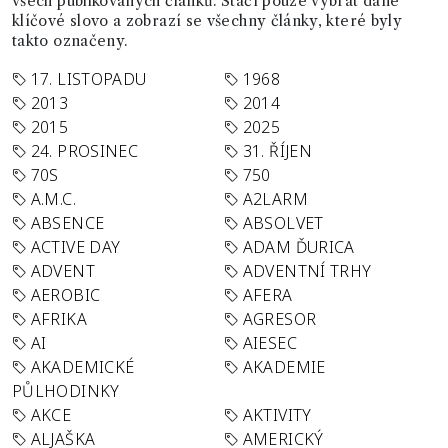
všech publikovaných článků. Stačí pouze vybrat dané
klíčové slovo a zobrazí se všechny články, které byly
takto označeny.
17. LISTOPADU
1968
2013
2014
2015
2025
24. PROSINEC
31. ŘÍJEN
70S
750
A.M.C.
A2LARM
ABSENCE
ABSOLVET
ACTIVE DAY
ADAM ĎURICA
ADVENT
ADVENTNÍ TRHY
AEROBIC
AFERA
AFRIKA
AGRESOR
AI
AIESEC
AKADEMICKÉ
AKADEMIE
PŮLHODINKY
AKCE
AKTIVITY
ALJAŠKA
AMERICKÝ