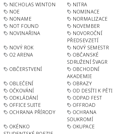
NICHOLAS WINTON
NITRA
NOE
NOMINACE
NONAME
NORMALIZACE
NOT FOUND
NOVEMBER
NOVINAŘINA
NOVOROČNÍ
PŘEDSEVZETÍ
NOVÝ ROK
NOVÝ SEMESTR
O2 ARENA
OBČANSKÉ
SDRUŽENÍ ŠVAGR
OBČERSTVENÍ
OBCHODNÍ
AKADEMIE
OBLEČENÍ
OBRAZY
OČKOVÁNÍ
OD DESÍTI K PĚTI
ODKLÁDÁNÍ
ODPAD FEST
OFFICE SUITE
OFFROAD
OCHRANA PŘÍRODY
OCHRANA
SOUKROMÍ
OKÉNKO
OKUPACE
STUDENTSKÉ POEZIE