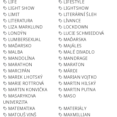
LIFE
LIFESTYLE
LIGHT SHOW
LIGHTSHOW
LIMIT
LITERÁRNÍ ŠLEH
LITERATURA
LÍVANCE
LIZA MARKLUND
LOCKDOWN
LONDÝN
LUCIE SCHMIEDOVÁ
LUMBERSEXUAL
MAĎARSKA
MAĎARSKO
MAJÁLES
MALBA
MALÉ DIVADLO
MANDOLÍNA
MANDRAGE
MARATHON
MARATON
MARCIPÁN
MÁRDI
MAREK LHOTSKÝ
MARIAN VOJTKO
MARIE ROTTROVÁ
MARTIN HILSKÝ
MARTIN KONVIČKA
MARTIN PUTNA
MASARYKOVA
MASO
UNIVERZITA
MATEMATIKA
MATERIÁLY
MATOUŠ VINŠ
MAXMILLIAN