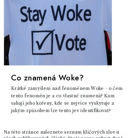
Co znamená Woke?
Krátké zamyšlení nad fenoménem Woke - o čem
tento fenomén je a co vlastně znamená? Kam
sahají jeho kořeny, kde se nejvíce vyskytuje a
jakým způsobem lze tento jev identifikovat?
Na této stránce naleznete seznam klíčových slov u