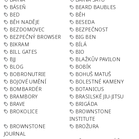
BÁSEŇ
BEARD BAUBLES
BED
BĚH
BĚH NADĚJE
BESEDA
BEZDOMOVEC
BEZPEČNOST
BEZPEČNÝ BROWSER
BIG BEN
BIKRAM
BÍLÁ
BILL GATES
BIO
BJJ
BLAŽKŮV PAVILON
BLOG
BOBÍK
BOBRONUTRIE
BOHUŠ MATUŠ
BOJOVÉ UMĚNÍ
BOLESTNÉ KAMENY
BOMBARDÉR
BOTANICUS
BRAMBORY
BRASILSKÉ JIU-JITSU
BRAVE
BRIGÁDA
BROKOLICE
BROWNSTONE
INSTITUTE
BROWNSTONE
BROŽURA
JOURNAL