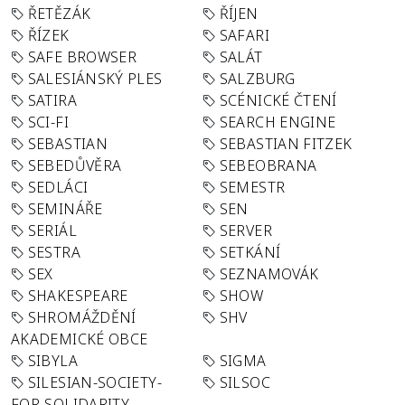
ŘETĚZÁK
ŘÍJEN
ŘÍZEK
SAFARI
SAFE BROWSER
SALÁT
SALESIÁNSKÝ PLES
SALZBURG
SATIRA
SCÉNICKÉ ČTENÍ
SCI-FI
SEARCH ENGINE
SEBASTIAN
SEBASTIAN FITZEK
SEBEDŮVĚRA
SEBEOBRANA
SEDLÁCI
SEMESTR
SEMINÁŘE
SEN
SERIÁL
SERVER
SESTRA
SETKÁNÍ
SEX
SEZNAMOVÁK
SHAKESPEARE
SHOW
SHROMÁŽDĚNÍ
SHV
AKADEMICKÉ OBCE
SIBYLA
SIGMA
SILESIAN-SOCIETY-
SILSOC
FOR-SOLIDARITY