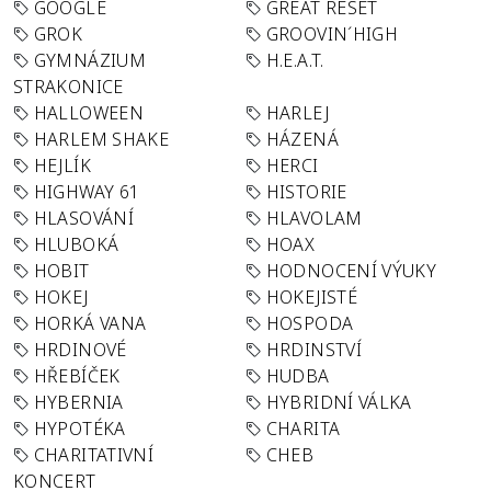
GOOGLE
GREAT RESET
GROK
GROOVIN´HIGH
GYMNÁZIUM
H.E.A.T.
STRAKONICE
HALLOWEEN
HARLEJ
HARLEM SHAKE
HÁZENÁ
HEJLÍK
HERCI
HIGHWAY 61
HISTORIE
HLASOVÁNÍ
HLAVOLAM
HLUBOKÁ
HOAX
HOBIT
HODNOCENÍ VÝUKY
HOKEJ
HOKEJISTÉ
HORKÁ VANA
HOSPODA
HRDINOVÉ
HRDINSTVÍ
HŘEBÍČEK
HUDBA
HYBERNIA
HYBRIDNÍ VÁLKA
HYPOTÉKA
CHARITA
CHARITATIVNÍ
CHEB
KONCERT