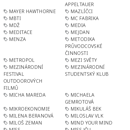
APPELTAUER
MAYER HAWTHORNE
MAZLÍČCI
MBTI
MC FABRIKA
MDŽ
MEDIA
MEDITACE
MEJDAN
MENZA
METODIKA
PRŮVODCOVSKÉ
ČINNOSTI
METROPOL
MEZI SVĚTY
MEZINÁRODNÍ
MEZINÁRODNÍ
FESTIVAL
STUDENTSKÝ KLUB
OUTDOOROVÝCH
FILMŮ
MICHA MAREDA
MICHAELA
GEMROTOVÁ
MIKROEKONOMIE
MIKULÁŠ BEK
MILENA BERANOVÁ
MILOSLAV VLK
MILOŠ ZEMAN
MIND YOUR MIND
MISS
MISS JČU