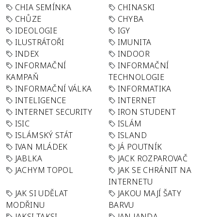
CHIA SEMÍNKA
CHINASKI
CHŮZE
CHYBA
IDEOLOGIE
IGY
ILUSTRÁTOŘI
IMUNITA
INDEX
INDOOR
INFORMAČNÍ
INFORMAČNÍ
KAMPAŇ
TECHNOLOGIE
INFORMAČNÍ VÁLKA
INFORMATIKA
INTELIGENCE
INTERNET
INTERNET SECURITY
IRON STUDENT
ISIC
ISLÁM
ISLÁMSKÝ STÁT
ISLAND
IVAN MLÁDEK
JÁ POUTNÍK
JABLKA
JACK ROZPAROVAČ
JACHYM TOPOL
JAK SE CHRÁNIT NA
INTERNETU
JAK SI UDĚLAT
JAKOU MAJÍ ŠATY
MODŘINU
BARVU
JAKSI TAKSI
JAN JANDA