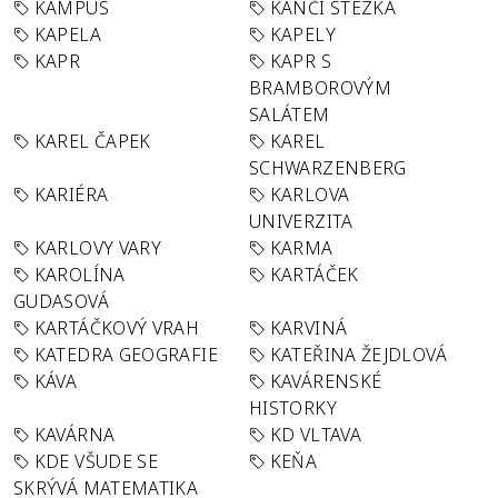
KAMPUS
KANČÍ STEZKA
KAPELA
KAPELY
KAPR
KAPR S
BRAMBOROVÝM
SALÁTEM
KAREL ČAPEK
KAREL
SCHWARZENBERG
KARIÉRA
KARLOVA
UNIVERZITA
KARLOVY VARY
KARMA
KAROLÍNA
KARTÁČEK
GUDASOVÁ
KARTÁČKOVÝ VRAH
KARVINÁ
KATEDRA GEOGRAFIE
KATEŘINA ŽEJDLOVÁ
KÁVA
KAVÁRENSKÉ
HISTORKY
KAVÁRNA
KD VLTAVA
KDE VŠUDE SE
KEŇA
SKRÝVÁ MATEMATIKA