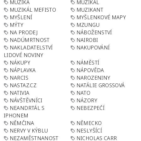
MUZIKA
MUZIKÁL
MUZIKÁL MEFISTO
MUZIKANT
MYŠLENÍ
MYŠLENKOVÉ MAPY
MÝTY
MZUNGU
NA PRODEJ
NÁBOŽENSTVÍ
NADÚMRTNOST
NAIROBI
NAKLADATELSTVÍ
NAKUPOVÁNÍ
LIDOVÉ NOVINY
NÁKUPY
NÁMĚSTÍ
NÁPLAVKA
NÁPOVĚDA
NARCIS
NAROZENINY
NASTAZ.CZ
NATÁLIE GROSSOVÁ
NATIVIA
NATO
NÁVŠTĚVNÍCI
NÁZORY
NEANDRTÁL S
NEBEZPEČÍ
IPHONEM
NĚMČINA
NĚMECKO
NERVY V KÝBLU
NESLYŠÍCÍ
NEZAMĚSTNANOST
NICHOLAS CARR