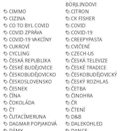
BÖRJLINDOVI
CIMMO
CITRON
CIZINA
CK FISHER
CO TO BYL COVID
COVID
COVID ZPRÁVA
COVID-19
COVID-19 VAKCÍNY
CREEPYPASTA
CUKROVÍ
CVIČENÍ
CYCLING
CZECH-US
ČESKÁ REPUBLIKA
ČESKÁ TELEVIZE
ČESKÉ BUDĚJOVICE
ČESKÉ TRADICE
ČESKOBUDĚJOVICKO
ČESKOBUDĚJOVICKÝ
ČESKOSLOVENSKO
ČESKÝ ROZHLAS
ČESNEK
ČETBA
ČÍNA
ČINOHRA
ČOKOLÁDA
ČR
ČT
ČTENÍ
ČUTACÍMERUNA
D&B
DAGMAR POPJAKOVÁ
DALEKOHLED
DÁMY
DANCE