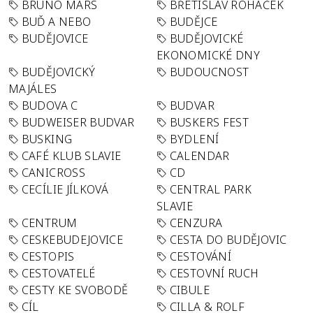
BRUNO MARS
BŘETISLAV ROHÁČEK
BUĎ A NEBO
BUDĚJCE
BUDĚJOVICE
BUDĚJOVICKÉ
EKONOMICKÉ DNY
BUDĚJOVICKÝ
BUDOUCNOST
MAJÁLES
BUDOVA C
BUDVAR
BUDWEISER BUDVAR
BUSKERS FEST
BUSKING
BYDLENÍ
CAFÉ KLUB SLAVIE
CALENDAR
CANICROSS
CD
CECÍLIE JÍLKOVÁ
CENTRAL PARK
SLAVIE
CENTRUM
CENZURA
CESKEBUDEJOVICE
CESTA DO BUDĚJOVIC
CESTOPIS
CESTOVÁNÍ
CESTOVATELÉ
CESTOVNÍ RUCH
CESTY KE SVOBODĚ
CIBULE
CÍL
CILLA & ROLF