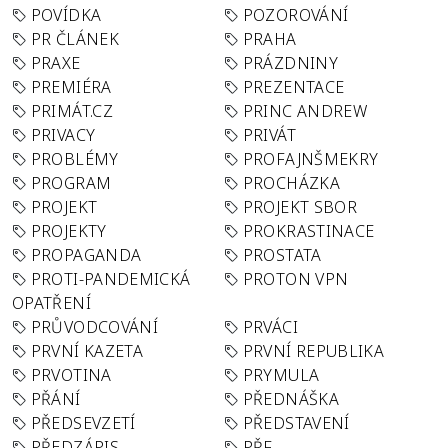
POVÍDKA
POZOROVÁNÍ
PR ČLÁNEK
PRAHA
PRAXE
PRÁZDNINY
PREMIÉRA
PREZENTACE
PRIMÁT.CZ
PRINC ANDREW
PRIVACY
PRIVÁT
PROBLÉMY
PROFAJNŠMEKRY
PROGRAM
PROCHÁZKA
PROJEKT
PROJEKT SBOR
PROJEKTY
PROKRASTINACE
PROPAGANDA
PROSTATA
PROTI-PANDEMICKÁ
PROTON VPN
OPATŘENÍ
PRŮVODCOVÁNÍ
PRVÁCI
PRVNÍ KAZETA
PRVNÍ REPUBLIKA
PRVOTINA
PRYMULA
PŘÁNÍ
PŘEDNÁŠKA
PŘEDSEVZETÍ
PŘEDSTAVENÍ
PŘEDZÁPIS
PŘF