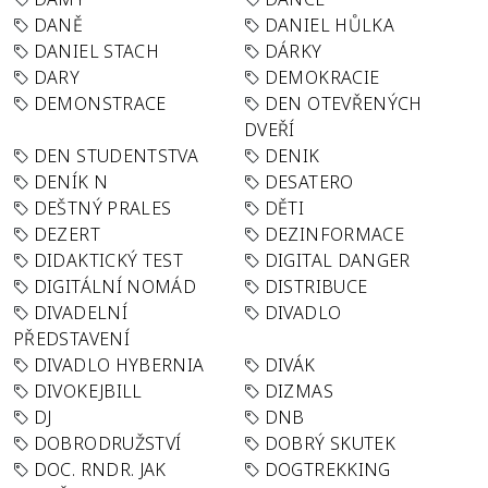
DANĚ
DANIEL HŮLKA
DANIEL STACH
DÁRKY
DARY
DEMOKRACIE
DEMONSTRACE
DEN OTEVŘENÝCH
DVEŘÍ
DEN STUDENTSTVA
DENIK
DENÍK N
DESATERO
DEŠTNÝ PRALES
DĚTI
DEZERT
DEZINFORMACE
DIDAKTICKÝ TEST
DIGITAL DANGER
DIGITÁLNÍ NOMÁD
DISTRIBUCE
DIVADELNÍ
DIVADLO
PŘEDSTAVENÍ
DIVADLO HYBERNIA
DIVÁK
DIVOKEJBILL
DIZMAS
DJ
DNB
DOBRODRUŽSTVÍ
DOBRÝ SKUTEK
DOC. RNDR. JAK
DOGTREKKING