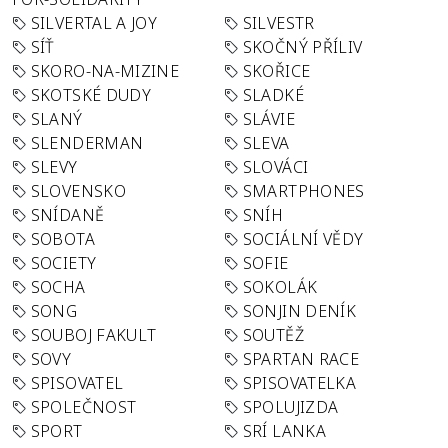
SILVERTAL A JOY
SILVESTR
SÍŤ
SKOČNÝ PŘÍLIV
SKORO-NA-MIZINE
SKOŘICE
SKOTSKÉ DUDY
SLADKÉ
SLANÝ
SLÁVIE
SLENDERMAN
SLEVA
SLEVY
SLOVÁCI
SLOVENSKO
SMARTPHONES
SNÍDANĚ
SNÍH
SOBOTA
SOCIÁLNÍ VĚDY
SOCIETY
SOFIE
SOCHA
SOKOLÁK
SONG
SONJIN DENÍK
SOUBOJ FAKULT
SOUTĚŽ
SOVY
SPARTAN RACE
SPISOVATEL
SPISOVATELKA
SPOLEČNOST
SPOLUJIZDA
SPORT
SRÍ LANKA