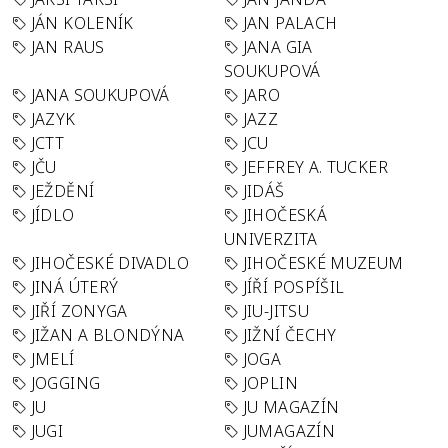
JÁN KOLENÍK
JAN PALACH
JAN RAUS
JANA GIA
SOUKUPOVÁ
JANA SOUKUPOVÁ
JARO
JAZYK
JAZZ
JCTT
JCU
JČU
JEFFREY A. TUCKER
JEŽDĚNÍ
JIDÁŠ
JÍDLO
JIHOČESKÁ
UNIVERZITA
JIHOČESKÉ DIVADLO
JIHOČESKÉ MUZEUM
JINÁ ÚTERÝ
JÍŘÍ POSPÍŠIL
JIŘÍ ZONYGA
JIU-JITSU
JIŽAN A BLONDÝNA
JIŽNÍ ČECHY
JMELÍ
JOGA
JOGGING
JOPLIN
JU
JU MAGAZÍN
JUGI
JUMAGAZÍN