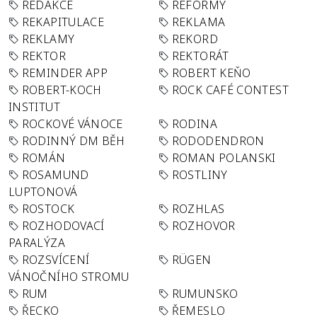
REDAKCE
REFORMY
REKAPITULACE
REKLAMA
REKLAMY
REKORD
REKTOR
REKTORÁT
REMINDER APP
ROBERT KEŇO
ROBERT-KOCH
ROCK CAFÉ CONTEST
INSTITUT
ROCKOVÉ VÁNOCE
RODINA
RODINNÝ DM BĚH
RODODENDRON
ROMÁN
ROMAN POLANSKI
ROSAMUND
ROSTLINY
LUPTONOVÁ
ROSTOCK
ROZHLAS
ROZHODOVACÍ
ROZHOVOR
PARALÝZA
ROZSVÍCENÍ
RÜGEN
VÁNOČNÍHO STROMU
RUM
RUMUNSKO
ŘECKO
ŘEMESLO