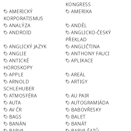
KONGRESS
AMERICKÝ
AMERIKA
KORPORATISMUS
ANALÝZA
ANDĚL
ANDROID
ANGLICKO-ČESKÝ
PŘEKLAD
ANGLICKÝ JAZYK
ANGLIČTINA
ANGLIE
ANTHONY FAUCI
ANTICKÉ
APLIKACE
HOROSKOPY
APPLE
AREÁL
ARNOLD
ARTIGY
SCHLEHUBER
ATMOSFÉRA
AU PAIR
AUTA
AUTOGRAMIÁDA
AV ČR
BABOVŘESKY
BAGS
BALET
BANÁN
BANÁT
BARVA
BARVA ŠATŮ