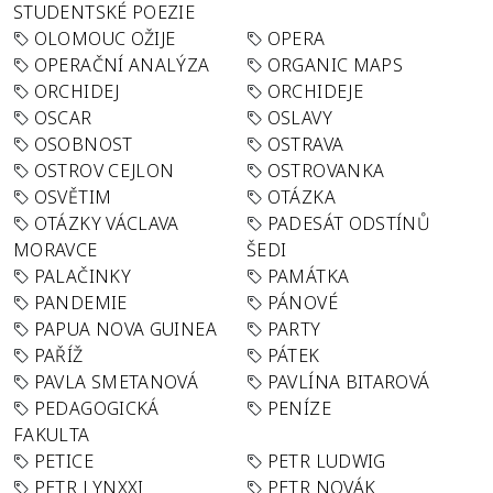
STUDENTSKÉ POEZIE
OLOMOUC OŽIJE
OPERA
OPERAČNÍ ANALÝZA
ORGANIC MAPS
ORCHIDEJ
ORCHIDEJE
OSCAR
OSLAVY
OSOBNOST
OSTRAVA
OSTROV CEJLON
OSTROVANKA
OSVĚTIM
OTÁZKA
OTÁZKY VÁCLAVA
PADESÁT ODSTÍNŮ
MORAVCE
ŠEDI
PALAČINKY
PAMÁTKA
PANDEMIE
PÁNOVÉ
PAPUA NOVA GUINEA
PARTY
PAŘÍŽ
PÁTEK
PAVLA SMETANOVÁ
PAVLÍNA BITAROVÁ
PEDAGOGICKÁ
PENÍZE
FAKULTA
PETICE
PETR LUDWIG
PETR LYNXXI
PETR NOVÁK