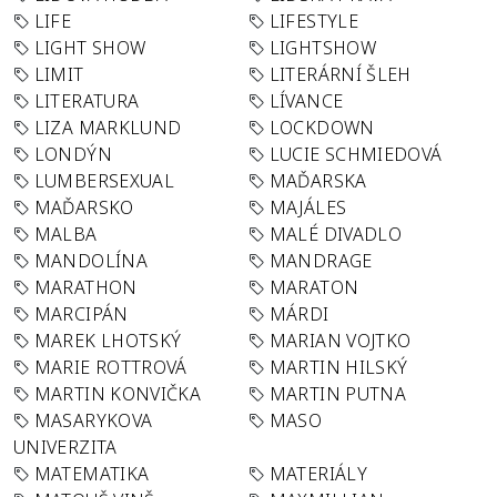
LIFE
LIFESTYLE
LIGHT SHOW
LIGHTSHOW
LIMIT
LITERÁRNÍ ŠLEH
LITERATURA
LÍVANCE
LIZA MARKLUND
LOCKDOWN
LONDÝN
LUCIE SCHMIEDOVÁ
LUMBERSEXUAL
MAĎARSKA
MAĎARSKO
MAJÁLES
MALBA
MALÉ DIVADLO
MANDOLÍNA
MANDRAGE
MARATHON
MARATON
MARCIPÁN
MÁRDI
MAREK LHOTSKÝ
MARIAN VOJTKO
MARIE ROTTROVÁ
MARTIN HILSKÝ
MARTIN KONVIČKA
MARTIN PUTNA
MASARYKOVA
MASO
UNIVERZITA
MATEMATIKA
MATERIÁLY