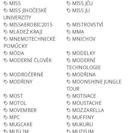
MISS
MISS JČU
MISS JIHOČESKÉ
MISS JU
UNIVERZITY
MISSAEROBIC2015
MISTROVSTVÍ
MLÁDEŽ KRAJI
MMA
MNEMOTECHNICKÉ
MNICHOV
POMŮCKY
MÓDA
MODELKY
MODERNÍ ČLOVĚK
MODERNÍ
TECHNOLOGIE
MODROČERNÉ
MODŘINA
MODŘINY
MOONSHINE JUNGLE
TOUR
MOST
MOTIVACE
MOTOL
MOUSTACHE
MOVEMBER
MOZZARELLA
MPC
MUFFINY
MUGCAKE
MUKURU
MUSLIM
MUZEUM