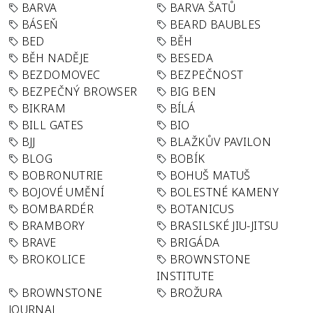
BARVA
BARVA ŠATŮ
BÁSEŇ
BEARD BAUBLES
BED
BĚH
BĚH NADĚJE
BESEDA
BEZDOMOVEC
BEZPEČNOST
BEZPEČNÝ BROWSER
BIG BEN
BIKRAM
BÍLÁ
BILL GATES
BIO
BJJ
BLAŽKŮV PAVILON
BLOG
BOBÍK
BOBRONUTRIE
BOHUŠ MATUŠ
BOJOVÉ UMĚNÍ
BOLESTNÉ KAMENY
BOMBARDÉR
BOTANICUS
BRAMBORY
BRASILSKÉ JIU-JITSU
BRAVE
BRIGÁDA
BROKOLICE
BROWNSTONE
INSTITUTE
BROWNSTONE
BROŽURA
JOURNAL