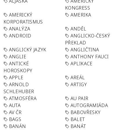
ALJAŠKA
AMERICKÝ
KONGRESS
AMERICKÝ
AMERIKA
KORPORATISMUS
ANALÝZA
ANDĚL
ANDROID
ANGLICKO-ČESKÝ
PŘEKLAD
ANGLICKÝ JAZYK
ANGLIČTINA
ANGLIE
ANTHONY FAUCI
ANTICKÉ
APLIKACE
HOROSKOPY
APPLE
AREÁL
ARNOLD
ARTIGY
SCHLEHUBER
ATMOSFÉRA
AU PAIR
AUTA
AUTOGRAMIÁDA
AV ČR
BABOVŘESKY
BAGS
BALET
BANÁN
BANÁT