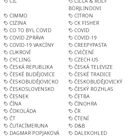
CÍL
CILLA & ROLF
BÖRJLINDOVI
CIMMO
CITRON
CIZINA
CK FISHER
CO TO BYL COVID
COVID
COVID ZPRÁVA
COVID-19
COVID-19 VAKCÍNY
CREEPYPASTA
CUKROVÍ
CVIČENÍ
CYCLING
CZECH-US
ČESKÁ REPUBLIKA
ČESKÁ TELEVIZE
ČESKÉ BUDĚJOVICE
ČESKÉ TRADICE
ČESKOBUDĚJOVICKO
ČESKOBUDĚJOVICKÝ
ČESKOSLOVENSKO
ČESKÝ ROZHLAS
ČESNEK
ČETBA
ČÍNA
ČINOHRA
ČOKOLÁDA
ČR
ČT
ČTENÍ
ČUTACÍMERUNA
D&B
DAGMAR POPJAKOVÁ
DALEKOHLED