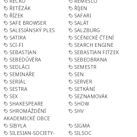
ŘECKO
ŘEMESLO
ŘETĚZÁK
ŘÍJEN
ŘÍZEK
SAFARI
SAFE BROWSER
SALÁT
SALESIÁNSKÝ PLES
SALZBURG
SATIRA
SCÉNICKÉ ČTENÍ
SCI-FI
SEARCH ENGINE
SEBASTIAN
SEBASTIAN FITZEK
SEBEDŮVĚRA
SEBEOBRANA
SEDLÁCI
SEMESTR
SEMINÁŘE
SEN
SERIÁL
SERVER
SESTRA
SETKÁNÍ
SEX
SEZNAMOVÁK
SHAKESPEARE
SHOW
SHROMÁŽDĚNÍ
SHV
AKADEMICKÉ OBCE
SIBYLA
SIGMA
SILESIAN-SOCIETY-
SILSOC