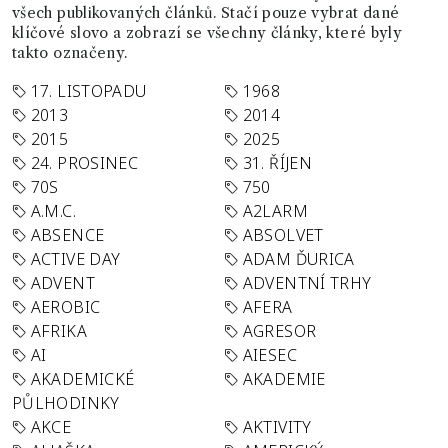
všech publikovaných článků. Stačí pouze vybrat dané
klíčové slovo a zobrazí se všechny články, které byly
takto označeny.
17. LISTOPADU
1968
2013
2014
2015
2025
24. PROSINEC
31. ŘÍJEN
70S
750
A.M.C.
A2LARM
ABSENCE
ABSOLVET
ACTIVE DAY
ADAM ĎURICA
ADVENT
ADVENTNÍ TRHY
AEROBIC
AFERA
AFRIKA
AGRESOR
AI
AIESEC
AKADEMICKÉ
AKADEMIE
PŮLHODINKY
AKCE
AKTIVITY