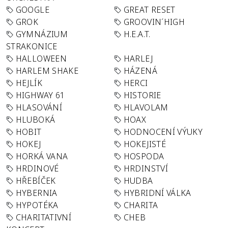
GOOGLE
GREAT RESET
GROK
GROOVIN´HIGH
GYMNÁZIUM
H.E.A.T.
STRAKONICE
HALLOWEEN
HARLEJ
HARLEM SHAKE
HÁZENÁ
HEJLÍK
HERCI
HIGHWAY 61
HISTORIE
HLASOVÁNÍ
HLAVOLAM
HLUBOKÁ
HOAX
HOBIT
HODNOCENÍ VÝUKY
HOKEJ
HOKEJISTÉ
HORKÁ VANA
HOSPODA
HRDINOVÉ
HRDINSTVÍ
HŘEBÍČEK
HUDBA
HYBERNIA
HYBRIDNÍ VÁLKA
HYPOTÉKA
CHARITA
CHARITATIVNÍ
CHEB