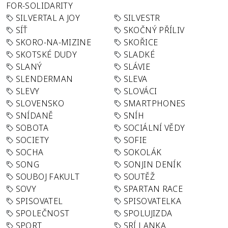
FOR-SOLIDARITY
SILVERTAL A JOY
SILVESTR
SÍŤ
SKOČNÝ PŘÍLIV
SKORO-NA-MIZINE
SKOŘICE
SKOTSKÉ DUDY
SLADKÉ
SLANÝ
SLÁVIE
SLENDERMAN
SLEVA
SLEVY
SLOVÁCI
SLOVENSKO
SMARTPHONES
SNÍDANĚ
SNÍH
SOBOTA
SOCIÁLNÍ VĚDY
SOCIETY
SOFIE
SOCHA
SOKOLÁK
SONG
SONJIN DENÍK
SOUBOJ FAKULT
SOUTĚŽ
SOVY
SPARTAN RACE
SPISOVATEL
SPISOVATELKA
SPOLEČNOST
SPOLUJIZDA
SPORT
SRÍ LANKA