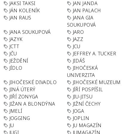
JAKSI TAKSI
JAN JANDA
JÁN KOLENÍK
JAN PALACH
JAN RAUS
JANA GIA
SOUKUPOVÁ
JANA SOUKUPOVÁ
JARO
JAZYK
JAZZ
JCTT
JCU
JČU
JEFFREY A. TUCKER
JEŽDĚNÍ
JIDÁŠ
JÍDLO
JIHOČESKÁ
UNIVERZITA
JIHOČESKÉ DIVADLO
JIHOČESKÉ MUZEUM
JINÁ ÚTERÝ
JÍŘÍ POSPÍŠIL
JIŘÍ ZONYGA
JIU-JITSU
JIŽAN A BLONDÝNA
JIŽNÍ ČECHY
JMELÍ
JOGA
JOGGING
JOPLIN
JU
JU MAGAZÍN
JUGI
JUMAGAZÍN