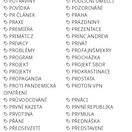
POTRAVINY
POULIČNÍ UMĚLCI
POVÍDKA
POZOROVÁNÍ
PR ČLÁNEK
PRAHA
PRAXE
PRÁZDNINY
PREMIÉRA
PREZENTACE
PRIMÁT.CZ
PRINC ANDREW
PRIVACY
PRIVÁT
PROBLÉMY
PROFAJNŠMEKRY
PROGRAM
PROCHÁZKA
PROJEKT
PROJEKT SBOR
PROJEKTY
PROKRASTINACE
PROPAGANDA
PROSTATA
PROTI-PANDEMICKÁ
PROTON VPN
OPATŘENÍ
PRŮVODCOVÁNÍ
PRVÁCI
PRVNÍ KAZETA
PRVNÍ REPUBLIKA
PRVOTINA
PRYMULA
PŘÁNÍ
PŘEDNÁŠKA
PŘEDSEVZETÍ
PŘEDSTAVENÍ