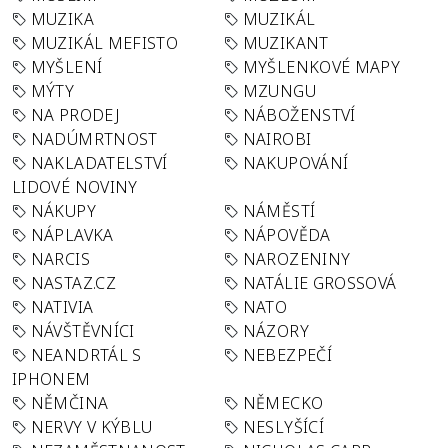
MUZIKA
MUZIKÁL
MUZIKÁL MEFISTO
MUZIKANT
MYŠLENÍ
MYŠLENKOVÉ MAPY
MÝTY
MZUNGU
NA PRODEJ
NÁBOŽENSTVÍ
NADÚMRTNOST
NAIROBI
NAKLADATELSTVÍ
NAKUPOVÁNÍ
LIDOVÉ NOVINY
NÁKUPY
NÁMĚSTÍ
NÁPLAVKA
NÁPOVĚDA
NARCIS
NAROZENINY
NASTAZ.CZ
NATÁLIE GROSSOVÁ
NATIVIA
NATO
NÁVŠTĚVNÍCI
NÁZORY
NEANDRTÁL S
NEBEZPEČÍ
IPHONEM
NĚMČINA
NĚMECKO
NERVY V KÝBLU
NESLYŠÍCÍ