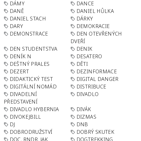
DÁMY
DANCE
DANĚ
DANIEL HŮLKA
DANIEL STACH
DÁRKY
DARY
DEMOKRACIE
DEMONSTRACE
DEN OTEVŘENÝCH
DVEŘÍ
DEN STUDENTSTVA
DENIK
DENÍK N
DESATERO
DEŠTNÝ PRALES
DĚTI
DEZERT
DEZINFORMACE
DIDAKTICKÝ TEST
DIGITAL DANGER
DIGITÁLNÍ NOMÁD
DISTRIBUCE
DIVADELNÍ
DIVADLO
PŘEDSTAVENÍ
DIVADLO HYBERNIA
DIVÁK
DIVOKEJBILL
DIZMAS
DJ
DNB
DOBRODRUŽSTVÍ
DOBRÝ SKUTEK
DOC. RNDR. JAK
DOGTREKKING