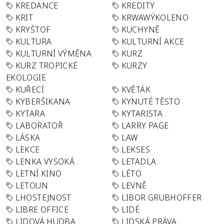
KREDANCE
KREDITY
KRIT
KRWAWÝKOLENO
KRYŠTOF
KUCHYNĚ
KULTURA
KULTURNÍ AKCE
KULTURNÍ VÝMĚNA
KURZ
KURZ TROPICKÉ
KURZY
EKOLOGIE
KUŘECÍ
KVĚTÁK
KYBERŠIKANA
KYNUTÉ TĚSTO
KYTARA
KYTARISTA
LABORATOŘ
LARRY PAGE
LÁSKA
LAW
LEKCE
LEKSES
LENKA VYSOKÁ
LETADLA
LETNÍ KINO
LÉTO
LETOUN
LEVNĚ
LHOSTEJNOST
LIBOR GRUBHOFFER
LIBRE OFFICE
LIDÉ
LIDOVÁ HUDBA
LIDSKÁ PRÁVA