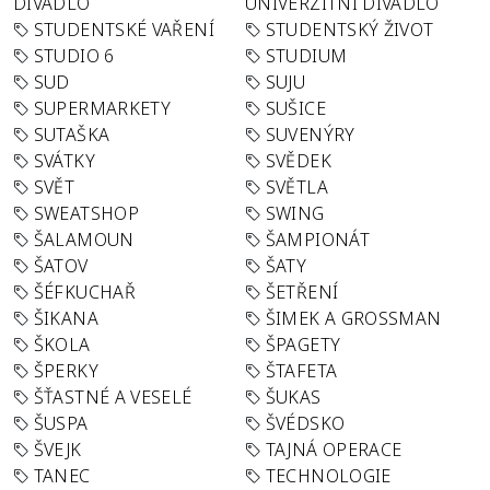
DIVADLO
UNIVERZITNÍ DIVADLO
STUDENTSKÉ VAŘENÍ
STUDENTSKÝ ŽIVOT
STUDIO 6
STUDIUM
SUD
SUJU
SUPERMARKETY
SUŠICE
SUTAŠKA
SUVENÝRY
SVÁTKY
SVĚDEK
SVĚT
SVĚTLA
SWEATSHOP
SWING
ŠALAMOUN
ŠAMPIONÁT
ŠATOV
ŠATY
ŠÉFKUCHAŘ
ŠETŘENÍ
ŠIKANA
ŠIMEK A GROSSMAN
ŠKOLA
ŠPAGETY
ŠPERKY
ŠTAFETA
ŠŤASTNÉ A VESELÉ
ŠUKAS
ŠUSPA
ŠVÉDSKO
ŠVEJK
TAJNÁ OPERACE
TANEC
TECHNOLOGIE