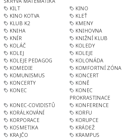
SKRÝVÁ MATEMATIKA
KILT
KINO
KINO KOTVA
KLEŤ
KLUB K2
KMENY
KNIHA
KNIHOVNA
KNÍR
KNIŽNÍ KLUB
KOLÁČ
KOLEDY
KOLEJ
KOLEJE
KOLEJE PEDAGOG
KOLONÁDA
KOMEDIE
KOMFORTNÍ ZÓNA
KOMUNISMUS
KONCERT
KONCERTY
KONĚ
KONEC
KONEC
PROKRASTINACE
KONEC-COVIDISTŮ
KONFERENCE
KORÁLKOVÁNÍ
KORFU
KORPORACE
KORUPCE
KOSMETIKA
KRÁDEŽ
KRAJČO
KRAMPUS