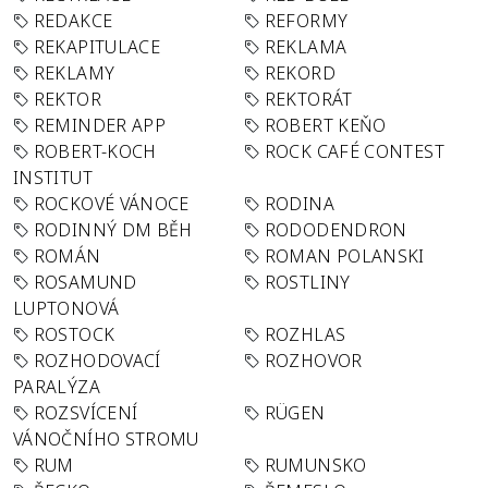
REDAKCE
REFORMY
REKAPITULACE
REKLAMA
REKLAMY
REKORD
REKTOR
REKTORÁT
REMINDER APP
ROBERT KEŇO
ROBERT-KOCH
ROCK CAFÉ CONTEST
INSTITUT
ROCKOVÉ VÁNOCE
RODINA
RODINNÝ DM BĚH
RODODENDRON
ROMÁN
ROMAN POLANSKI
ROSAMUND
ROSTLINY
LUPTONOVÁ
ROSTOCK
ROZHLAS
ROZHODOVACÍ
ROZHOVOR
PARALÝZA
ROZSVÍCENÍ
RÜGEN
VÁNOČNÍHO STROMU
RUM
RUMUNSKO