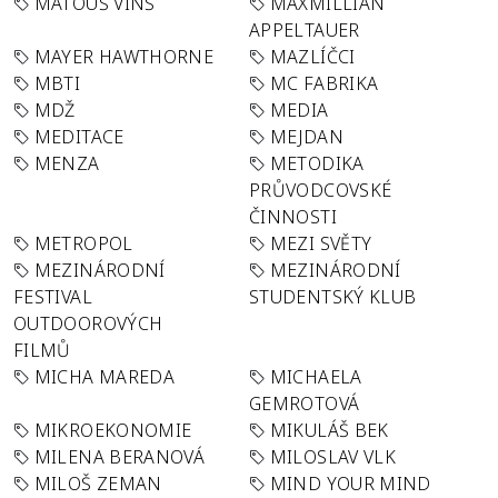
MATOUŠ VINŠ
MAXMILLIAN
APPELTAUER
MAYER HAWTHORNE
MAZLÍČCI
MBTI
MC FABRIKA
MDŽ
MEDIA
MEDITACE
MEJDAN
MENZA
METODIKA
PRŮVODCOVSKÉ
ČINNOSTI
METROPOL
MEZI SVĚTY
MEZINÁRODNÍ
MEZINÁRODNÍ
FESTIVAL
STUDENTSKÝ KLUB
OUTDOOROVÝCH
FILMŮ
MICHA MAREDA
MICHAELA
GEMROTOVÁ
MIKROEKONOMIE
MIKULÁŠ BEK
MILENA BERANOVÁ
MILOSLAV VLK
MILOŠ ZEMAN
MIND YOUR MIND