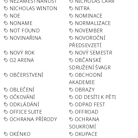
NEZAMĚSTNANOST
NICHOLAS CARR
NICHOLAS WINTON
NITRA
NOE
NOMINACE
NONAME
NORMALIZACE
NOT FOUND
NOVEMBER
NOVINAŘINA
NOVOROČNÍ
PŘEDSEVZETÍ
NOVÝ ROK
NOVÝ SEMESTR
O2 ARENA
OBČANSKÉ
SDRUŽENÍ ŠVAGR
OBČERSTVENÍ
OBCHODNÍ
AKADEMIE
OBLEČENÍ
OBRAZY
OČKOVÁNÍ
OD DESÍTI K PĚTI
ODKLÁDÁNÍ
ODPAD FEST
OFFICE SUITE
OFFROAD
OCHRANA PŘÍRODY
OCHRANA
SOUKROMÍ
OKÉNKO
OKUPACE