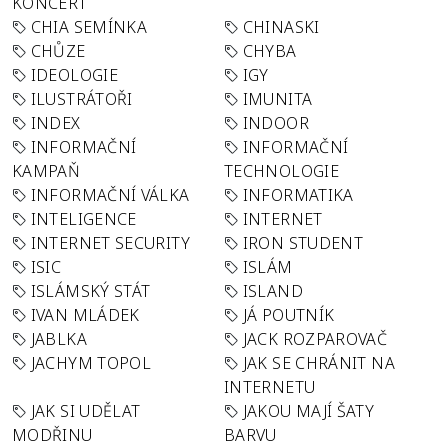
KONCERT
CHIA SEMÍNKA
CHINASKI
CHŮZE
CHYBA
IDEOLOGIE
IGY
ILUSTRÁTOŘI
IMUNITA
INDEX
INDOOR
INFORMAČNÍ
INFORMAČNÍ
KAMPAŇ
TECHNOLOGIE
INFORMAČNÍ VÁLKA
INFORMATIKA
INTELIGENCE
INTERNET
INTERNET SECURITY
IRON STUDENT
ISIC
ISLÁM
ISLÁMSKÝ STÁT
ISLAND
IVAN MLÁDEK
JÁ POUTNÍK
JABLKA
JACK ROZPAROVAČ
JACHYM TOPOL
JAK SE CHRÁNIT NA
INTERNETU
JAK SI UDĚLAT
JAKOU MAJÍ ŠATY
MODŘINU
BARVU