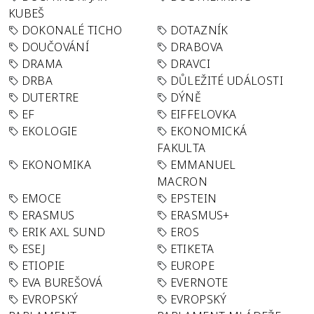
KUBEŠ
DOKONALÉ TICHO
DOTAZNÍK
DOUČOVÁNÍ
DRABOVA
DRAMA
DRAVCI
DRBA
DŮLEŽITÉ UDÁLOSTI
DUTERTRE
DÝNĚ
EF
EIFFELOVKA
EKOLOGIE
EKONOMICKÁ
FAKULTA
EKONOMIKA
EMMANUEL
MACRON
EMOCE
EPSTEIN
ERASMUS
ERASMUS+
ERIK AXL SUND
EROS
ESEJ
ETIKETA
ETIOPIE
EUROPE
EVA BUREŠOVÁ
EVERNOTE
EVROPSKÝ
EVROPSKÝ