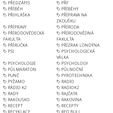
PŘEDZÁPIS
PŘF
PŘÍBĚH
PŘÍBĚHY
PŘIHLÁŠKA
PŘÍPRAVA NA
ZKOUŠKU
PŘÍPRAVY
PŘÍRODA
PŘÍRODOVĚDECKÁ
PŘÍRODOVĚDNÁ
FAKULTA
FAKULTA
PŘÍRUČKA
PŘÍZRAK LONDÝNA
PSI
PSYCHOLOGICKÁ
VÁLKA
PSYCHOLOGIE
PSYCHOLOGY
PŮLMARATON
PŮLNOČNÍ
PUNČ
PYROTECHNIKA
PYŽAMO
RADIO
RÁDIO K2
RADIOK2
RADY
RAJČATA
RAKOUSKO
RAKOVINA
RECEPT
RECEPTY
RECYKLACE
RED BULL