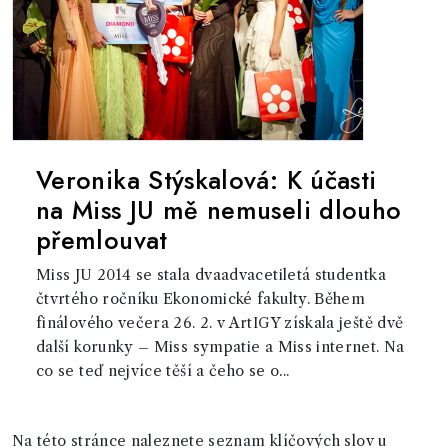
Veronika Stýskalová: K účasti
na Miss JU mě nemuseli dlouho
přemlouvat
Miss JU 2014 se stala dvaadvacetiletá studentka
čtvrtého ročníku Ekonomické fakulty. Během
finálového večera 26. 2. v ArtIGY získala ještě dvě
další korunky – Miss sympatie a Miss internet. Na
co se teď nejvíce těší a čeho se o...
Na této stránce naleznete seznam klíčových slov u