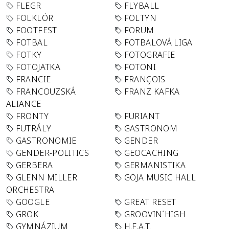
FLEGR
FLYBALL
FOLKLÓR
FOLTYN
FOOTFEST
FORUM
FOTBAL
FOTBALOVÁ LIGA
FOTKY
FOTOGRAFIE
FOTOJATKA
FOTONI
FRANCIE
FRANÇOIS
FRANCOUZSKÁ
FRANZ KAFKA
ALIANCE
FRONTY
FURIANT
FUTRÁLY
GASTRONOM
GASTRONOMIE
GENDER
GENDER-POLITICS
GEOCACHING
GERBERA
GERMANISTIKA
GLENN MILLER
GOJA MUSIC HALL
ORCHESTRA
GOOGLE
GREAT RESET
GROK
GROOVIN´HIGH
GYMNÁZIUM
H.E.A.T.