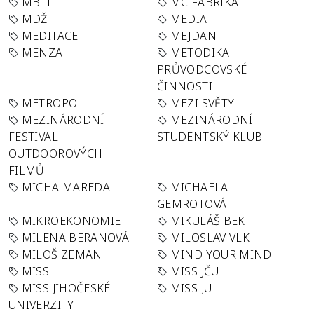
MBTI
MC FABRIKA
MDŽ
MEDIA
MEDITACE
MEJDAN
MENZA
METODIKA
PRŮVODCOVSKÉ
ČINNOSTI
METROPOL
MEZI SVĚTY
MEZINÁRODNÍ
MEZINÁRODNÍ
FESTIVAL
STUDENTSKÝ KLUB
OUTDOOROVÝCH
FILMŮ
MICHA MAREDA
MICHAELA
GEMROTOVÁ
MIKROEKONOMIE
MIKULÁŠ BEK
MILENA BERANOVÁ
MILOSLAV VLK
MILOŠ ZEMAN
MIND YOUR MIND
MISS
MISS JČU
MISS JIHOČESKÉ
MISS JU
UNIVERZITY