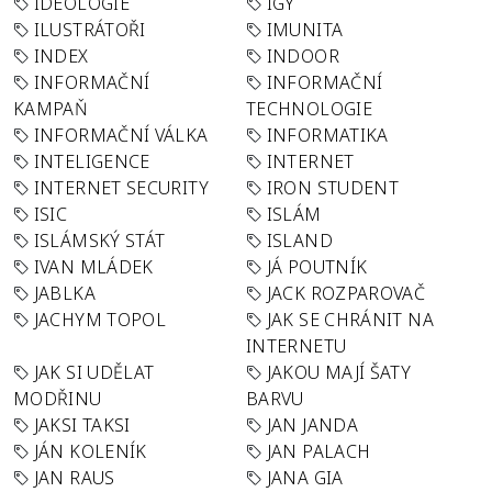
IDEOLOGIE
IGY
ILUSTRÁTOŘI
IMUNITA
INDEX
INDOOR
INFORMAČNÍ
INFORMAČNÍ
KAMPAŇ
TECHNOLOGIE
INFORMAČNÍ VÁLKA
INFORMATIKA
INTELIGENCE
INTERNET
INTERNET SECURITY
IRON STUDENT
ISIC
ISLÁM
ISLÁMSKÝ STÁT
ISLAND
IVAN MLÁDEK
JÁ POUTNÍK
JABLKA
JACK ROZPAROVAČ
JACHYM TOPOL
JAK SE CHRÁNIT NA
INTERNETU
JAK SI UDĚLAT
JAKOU MAJÍ ŠATY
MODŘINU
BARVU
JAKSI TAKSI
JAN JANDA
JÁN KOLENÍK
JAN PALACH
JAN RAUS
JANA GIA