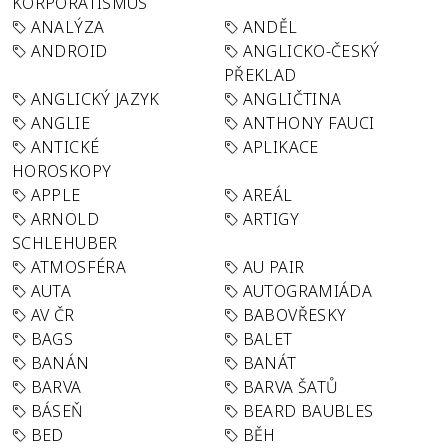
KORPORATISMUS
ANALÝZA
ANDĚL
ANDROID
ANGLICKO-ČESKÝ
PŘEKLAD
ANGLICKÝ JAZYK
ANGLIČTINA
ANGLIE
ANTHONY FAUCI
ANTICKÉ
APLIKACE
HOROSKOPY
APPLE
AREÁL
ARNOLD
ARTIGY
SCHLEHUBER
ATMOSFÉRA
AU PAIR
AUTA
AUTOGRAMIÁDA
AV ČR
BABOVŘESKY
BAGS
BALET
BANÁN
BANÁT
BARVA
BARVA ŠATŮ
BÁSEŇ
BEARD BAUBLES
BED
BĚH