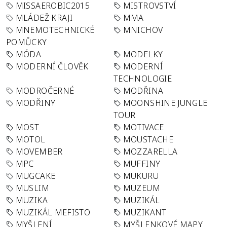
MISSAEROBIC2015
MISTROVSTVÍ
MLÁDEŽ KRAJI
MMA
MNEMOTECHNICKÉ
MNICHOV
POMŮCKY
MÓDA
MODELKY
MODERNÍ ČLOVĚK
MODERNÍ
TECHNOLOGIE
MODROČERNÉ
MODŘINA
MODŘINY
MOONSHINE JUNGLE
TOUR
MOST
MOTIVACE
MOTOL
MOUSTACHE
MOVEMBER
MOZZARELLA
MPC
MUFFINY
MUGCAKE
MUKURU
MUSLIM
MUZEUM
MUZIKA
MUZIKÁL
MUZIKÁL MEFISTO
MUZIKANT
MYŠLENÍ
MYŠLENKOVÉ MAPY