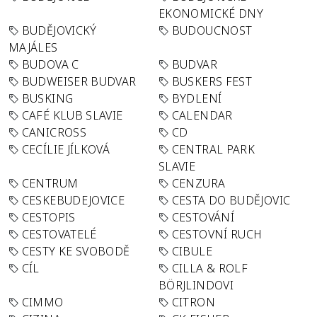
EKONOMICKÉ DNY
BUDĚJOVICKÝ
BUDOUCNOST
MAJÁLES
BUDOVA C
BUDVAR
BUDWEISER BUDVAR
BUSKERS FEST
BUSKING
BYDLENÍ
CAFÉ KLUB SLAVIE
CALENDAR
CANICROSS
CD
CECÍLIE JÍLKOVÁ
CENTRAL PARK
SLAVIE
CENTRUM
CENZURA
CESKEBUDEJOVICE
CESTA DO BUDĚJOVIC
CESTOPIS
CESTOVÁNÍ
CESTOVATELÉ
CESTOVNÍ RUCH
CESTY KE SVOBODĚ
CIBULE
CÍL
CILLA & ROLF
BÖRJLINDOVI
CIMMO
CITRON