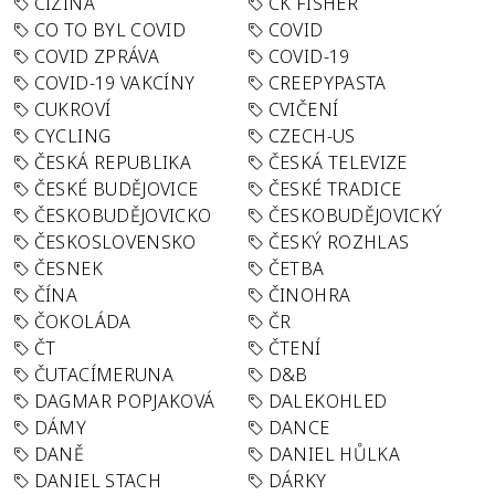
CIZINA
CK FISHER
CO TO BYL COVID
COVID
COVID ZPRÁVA
COVID-19
COVID-19 VAKCÍNY
CREEPYPASTA
CUKROVÍ
CVIČENÍ
CYCLING
CZECH-US
ČESKÁ REPUBLIKA
ČESKÁ TELEVIZE
ČESKÉ BUDĚJOVICE
ČESKÉ TRADICE
ČESKOBUDĚJOVICKO
ČESKOBUDĚJOVICKÝ
ČESKOSLOVENSKO
ČESKÝ ROZHLAS
ČESNEK
ČETBA
ČÍNA
ČINOHRA
ČOKOLÁDA
ČR
ČT
ČTENÍ
ČUTACÍMERUNA
D&B
DAGMAR POPJAKOVÁ
DALEKOHLED
DÁMY
DANCE
DANĚ
DANIEL HŮLKA
DANIEL STACH
DÁRKY