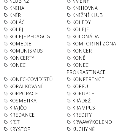
KLUB K2
KMENY
KNIHA
KNIHOVNA
KNÍR
KNIŽNÍ KLUB
KOLÁČ
KOLEDY
KOLEJ
KOLEJE
KOLEJE PEDAGOG
KOLONÁDA
KOMEDIE
KOMFORTNÍ ZÓNA
KOMUNISMUS
KONCERT
KONCERTY
KONĚ
KONEC
KONEC
PROKRASTINACE
KONEC-COVIDISTŮ
KONFERENCE
KORÁLKOVÁNÍ
KORFU
KORPORACE
KORUPCE
KOSMETIKA
KRÁDEŽ
KRAJČO
KRAMPUS
KREDANCE
KREDITY
KRIT
KRWAWÝKOLENO
KRYŠTOF
KUCHYNĚ