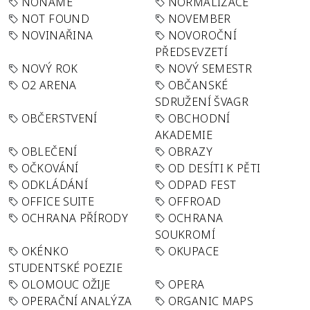
NONAME
NORMALIZACE
NOT FOUND
NOVEMBER
NOVINAŘINA
NOVOROČNÍ
PŘEDSEVZETÍ
NOVÝ ROK
NOVÝ SEMESTR
O2 ARENA
OBČANSKÉ
SDRUŽENÍ ŠVAGR
OBČERSTVENÍ
OBCHODNÍ
AKADEMIE
OBLEČENÍ
OBRAZY
OČKOVÁNÍ
OD DESÍTI K PĚTI
ODKLÁDÁNÍ
ODPAD FEST
OFFICE SUITE
OFFROAD
OCHRANA PŘÍRODY
OCHRANA
SOUKROMÍ
OKÉNKO
OKUPACE
STUDENTSKÉ POEZIE
OLOMOUC OŽIJE
OPERA
OPERAČNÍ ANALÝZA
ORGANIC MAPS