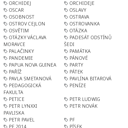
ORCHIDEJ
ORCHIDEJE
OSCAR
OSLAVY
OSOBNOST
OSTRAVA
OSTROV CEJLON
OSTROVANKA
OSVĚTIM
OTÁZKA
OTÁZKY VÁCLAVA
PADESÁT ODSTÍNŮ
MORAVCE
ŠEDI
PALAČINKY
PAMÁTKA
PANDEMIE
PÁNOVÉ
PAPUA NOVA GUINEA
PARTY
PAŘÍŽ
PÁTEK
PAVLA SMETANOVÁ
PAVLÍNA BITAROVÁ
PEDAGOGICKÁ
PENÍZE
FAKULTA
PETICE
PETR LUDWIG
PETR LYNXXI
PETR NOVÁK
PAVLISKA
PETR PAVEL
PF
PF 2014
PÍSEK