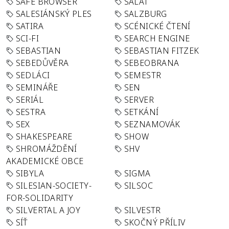
SAFE BROWSER
SALÁT
SALESIÁNSKÝ PLES
SALZBURG
SATIRA
SCÉNICKÉ ČTENÍ
SCI-FI
SEARCH ENGINE
SEBASTIAN
SEBASTIAN FITZEK
SEBEDŮVĚRA
SEBEOBRANA
SEDLÁCI
SEMESTR
SEMINÁŘE
SEN
SERIÁL
SERVER
SESTRA
SETKÁNÍ
SEX
SEZNAMOVÁK
SHAKESPEARE
SHOW
SHROMÁŽDĚNÍ
SHV
AKADEMICKÉ OBCE
SIBYLA
SIGMA
SILESIAN-SOCIETY-
SILSOC
FOR-SOLIDARITY
SILVERTAL A JOY
SILVESTR
SÍŤ
SKOČNÝ PŘÍLIV