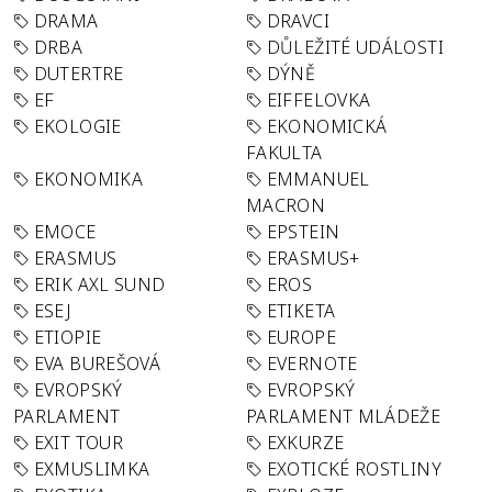
DRAMA
DRAVCI
DRBA
DŮLEŽITÉ UDÁLOSTI
DUTERTRE
DÝNĚ
EF
EIFFELOVKA
EKOLOGIE
EKONOMICKÁ
FAKULTA
EKONOMIKA
EMMANUEL
MACRON
EMOCE
EPSTEIN
ERASMUS
ERASMUS+
ERIK AXL SUND
EROS
ESEJ
ETIKETA
ETIOPIE
EUROPE
EVA BUREŠOVÁ
EVERNOTE
EVROPSKÝ
EVROPSKÝ
PARLAMENT
PARLAMENT MLÁDEŽE
EXIT TOUR
EXKURZE
EXMUSLIMKA
EXOTICKÉ ROSTLINY