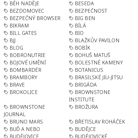
BĚH NADĚJE
BESEDA
BEZDOMOVEC
BEZPEČNOST
BEZPEČNÝ BROWSER
BIG BEN
BIKRAM
BÍLÁ
BILL GATES
BIO
BJJ
BLAŽKŮV PAVILON
BLOG
BOBÍK
BOBRONUTRIE
BOHUŠ MATUŠ
BOJOVÉ UMĚNÍ
BOLESTNÉ KAMENY
BOMBARDÉR
BOTANICUS
BRAMBORY
BRASILSKÉ JIU-JITSU
BRAVE
BRIGÁDA
BROKOLICE
BROWNSTONE
INSTITUTE
BROWNSTONE
BROŽURA
JOURNAL
BRUNO MARS
BŘETISLAV ROHÁČEK
BUĎ A NEBO
BUDĚJCE
BUDĚJOVICE
BUDĚJOVICKÉ