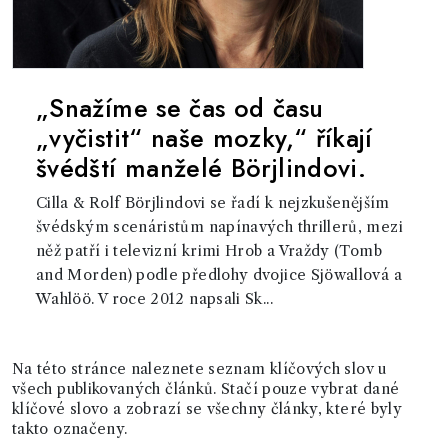
„Snažíme se čas od času
„vyčistit“ naše mozky,“ říkají
švédští manželé Börjlindovi.
Cilla & Rolf Börjlindovi se řadí k nejzkušenějším
švédským scenáristům napínavých thrillerů, mezi
něž patří i televizní krimi Hrob a Vraždy (Tomb
and Morden) podle předlohy dvojice Sjöwallová a
Wahlöö. V roce 2012 napsali Sk...
Na této stránce naleznete seznam klíčových slov u
všech publikovaných článků. Stačí pouze vybrat dané
klíčové slovo a zobrazí se všechny články, které byly
takto označeny.