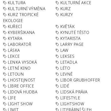
KULTURA
KULTURNÍ AKCE
KULTURNÍ VÝMĚNA
KURZ
KURZ TROPICKÉ
KURZY
EKOLOGIE
KUŘECÍ
KVĚTÁK
KYBERŠIKANA
KYNUTÉ TĚSTO
KYTARA
KYTARISTA
LABORATOŘ
LARRY PAGE
LÁSKA
LAW
LEKCE
LEKSES
LENKA VYSOKÁ
LETADLA
LETNÍ KINO
LÉTO
LETOUN
LEVNĚ
LHOSTEJNOST
LIBOR GRUBHOFFER
LIBRE OFFICE
LIDÉ
LIDOVÁ HUDBA
LIDSKÁ PRÁVA
LIFE
LIFESTYLE
LIGHT SHOW
LIGHTSHOW
LIMIT
LITERÁRNÍ ŠLEH