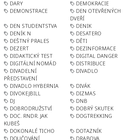
DARY
DEMOKRACIE
DEMONSTRACE
DEN OTEVŘENÝCH
DVEŘÍ
DEN STUDENTSTVA
DENIK
DENÍK N
DESATERO
DEŠTNÝ PRALES
DĚTI
DEZERT
DEZINFORMACE
DIDAKTICKÝ TEST
DIGITAL DANGER
DIGITÁLNÍ NOMÁD
DISTRIBUCE
DIVADELNÍ
DIVADLO
PŘEDSTAVENÍ
DIVADLO HYBERNIA
DIVÁK
DIVOKEJBILL
DIZMAS
DJ
DNB
DOBRODRUŽSTVÍ
DOBRÝ SKUTEK
DOC. RNDR. JAK
DOGTREKKING
KUBEŠ
DOKONALÉ TICHO
DOTAZNÍK
DOUČOVÁNÍ
DRABOVA