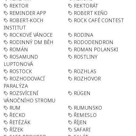
REKTOR
REKTORÁT
REMINDER APP
ROBERT KEŇO
ROBERT-KOCH
ROCK CAFÉ CONTEST
INSTITUT
ROCKOVÉ VÁNOCE
RODINA
RODINNÝ DM BĚH
RODODENDRON
ROMÁN
ROMAN POLANSKI
ROSAMUND
ROSTLINY
LUPTONOVÁ
ROSTOCK
ROZHLAS
ROZHODOVACÍ
ROZHOVOR
PARALÝZA
ROZSVÍCENÍ
RÜGEN
VÁNOČNÍHO STROMU
RUM
RUMUNSKO
ŘECKO
ŘEMESLO
ŘETĚZÁK
ŘÍJEN
ŘÍZEK
SAFARI