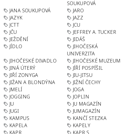
SOUKUPOVÁ
JANA SOUKUPOVÁ
JARO
JAZYK
JAZZ
JCTT
JCU
JČU
JEFFREY A. TUCKER
JEŽDĚNÍ
JIDÁŠ
JÍDLO
JIHOČESKÁ
UNIVERZITA
JIHOČESKÉ DIVADLO
JIHOČESKÉ MUZEUM
JINÁ ÚTERÝ
JÍŘÍ POSPÍŠIL
JIŘÍ ZONYGA
JIU-JITSU
JIŽAN A BLONDÝNA
JIŽNÍ ČECHY
JMELÍ
JOGA
JOGGING
JOPLIN
JU
JU MAGAZÍN
JUGI
JUMAGAZÍN
KAMPUS
KANČÍ STEZKA
KAPELA
KAPELY
KAPR
KAPR S