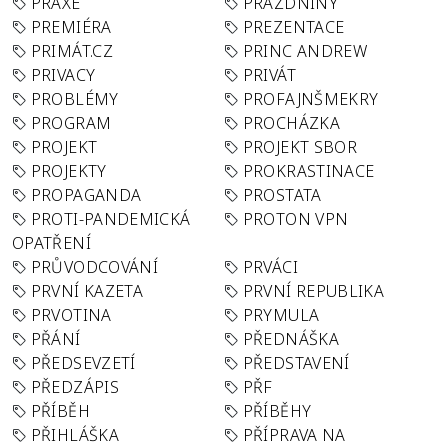
PRAXE
PRÁZDNINY
PREMIÉRA
PREZENTACE
PRIMÁT.CZ
PRINC ANDREW
PRIVACY
PRIVÁT
PROBLÉMY
PROFAJNŠMEKRY
PROGRAM
PROCHÁZKA
PROJEKT
PROJEKT SBOR
PROJEKTY
PROKRASTINACE
PROPAGANDA
PROSTATA
PROTI-PANDEMICKÁ
PROTON VPN
OPATŘENÍ
PRŮVODCOVÁNÍ
PRVÁCI
PRVNÍ KAZETA
PRVNÍ REPUBLIKA
PRVOTINA
PRYMULA
PŘÁNÍ
PŘEDNÁŠKA
PŘEDSEVZETÍ
PŘEDSTAVENÍ
PŘEDZÁPIS
PŘF
PŘÍBĚH
PŘÍBĚHY
PŘIHLÁŠKA
PŘÍPRAVA NA