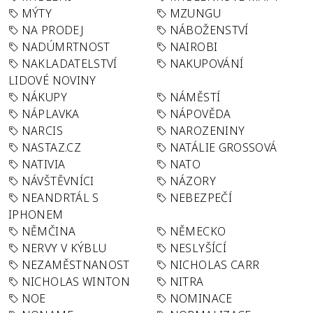
MÝTY
MZUNGU
NA PRODEJ
NÁBOŽENSTVÍ
NADÚMRTNOST
NAIROBI
NAKLADATELSTVÍ
NAKUPOVÁNÍ
LIDOVÉ NOVINY
NÁKUPY
NÁMĚSTÍ
NÁPLAVKA
NÁPOVĚDA
NARCIS
NAROZENINY
NASTAZ.CZ
NATÁLIE GROSSOVÁ
NATIVIA
NATO
NÁVŠTĚVNÍCI
NÁZORY
NEANDRTÁL S
NEBEZPEČÍ
IPHONEM
NĚMČINA
NĚMECKO
NERVY V KÝBLU
NESLYŠÍCÍ
NEZAMĚSTNANOST
NICHOLAS CARR
NICHOLAS WINTON
NITRA
NOE
NOMINACE