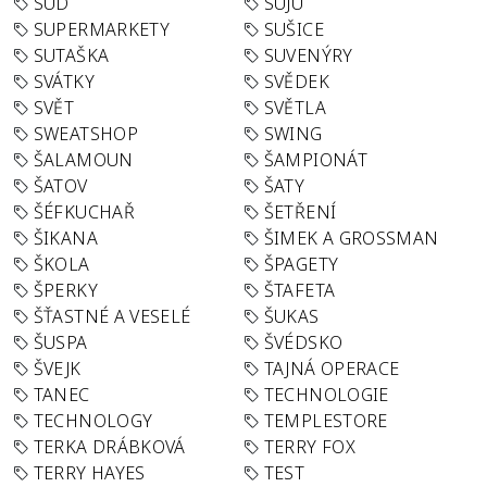
SUD
SUJU
SUPERMARKETY
SUŠICE
SUTAŠKA
SUVENÝRY
SVÁTKY
SVĚDEK
SVĚT
SVĚTLA
SWEATSHOP
SWING
ŠALAMOUN
ŠAMPIONÁT
ŠATOV
ŠATY
ŠÉFKUCHAŘ
ŠETŘENÍ
ŠIKANA
ŠIMEK A GROSSMAN
ŠKOLA
ŠPAGETY
ŠPERKY
ŠTAFETA
ŠŤASTNÉ A VESELÉ
ŠUKAS
ŠUSPA
ŠVÉDSKO
ŠVEJK
TAJNÁ OPERACE
TANEC
TECHNOLOGIE
TECHNOLOGY
TEMPLESTORE
TERKA DRÁBKOVÁ
TERRY FOX
TERRY HAYES
TEST