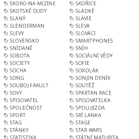
SKORO-NA-MIZINE
SKOŘICE
SKOTSKÉ DUDY
SLADKÉ
SLANÝ
SLÁVIE
SLENDERMAN
SLEVA
SLEVY
SLOVÁCI
SLOVENSKO
SMARTPHONES
SNÍDANĚ
SNÍH
SOBOTA
SOCIÁLNÍ VĚDY
SOCIETY
SOFIE
SOCHA
SOKOLÁK
SONG
SONJIN DENÍK
SOUBOJ FAKULT
SOUTĚŽ
SOVY
SPARTAN RACE
SPISOVATEL
SPISOVATELKA
SPOLEČNOST
SPOLUJIZDA
SPORT
SRÍ LANKA
STAG
STAGE
STÁNKY
STAR WARS
STATISTIKA
STÁTNÍ MATURITA