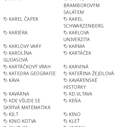
BRAMBOROVÝM
SALÁTEM
KAREL ČAPEK
KAREL
SCHWARZENBERG
KARIÉRA
KARLOVA
UNIVERZITA
KARLOVY VARY
KARMA
KAROLÍNA
KARTÁČEK
GUDASOVÁ
KARTÁČKOVÝ VRAH
KARVINÁ
KATEDRA GEOGRAFIE
KATEŘINA ŽEJDLOVÁ
KÁVA
KAVÁRENSKÉ
HISTORKY
KAVÁRNA
KD VLTAVA
KDE VŠUDE SE
KEŇA
SKRÝVÁ MATEMATIKA
KILT
KINO
KINO KOTVA
KLEŤ