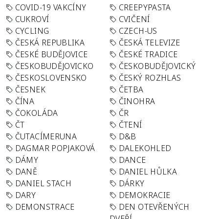
COVID-19 VAKCÍNY
CREEPYPASTA
CUKROVÍ
CVIČENÍ
CYCLING
CZECH-US
ČESKÁ REPUBLIKA
ČESKÁ TELEVIZE
ČESKÉ BUDĚJOVICE
ČESKÉ TRADICE
ČESKOBUDĚJOVICKO
ČESKOBUDĚJOVICKÝ
ČESKOSLOVENSKO
ČESKÝ ROZHLAS
ČESNEK
ČETBA
ČÍNA
ČINOHRA
ČOKOLÁDA
ČR
ČT
ČTENÍ
ČUTACÍMERUNA
D&B
DAGMAR POPJAKOVÁ
DALEKOHLED
DÁMY
DANCE
DANĚ
DANIEL HŮLKA
DANIEL STACH
DÁRKY
DARY
DEMOKRACIE
DEMONSTRACE
DEN OTEVŘENÝCH
DVEŘÍ