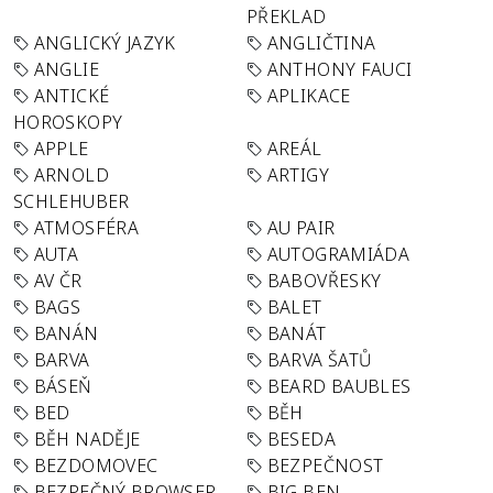
PŘEKLAD
ANGLICKÝ JAZYK
ANGLIČTINA
ANGLIE
ANTHONY FAUCI
ANTICKÉ
APLIKACE
HOROSKOPY
APPLE
AREÁL
ARNOLD
ARTIGY
SCHLEHUBER
ATMOSFÉRA
AU PAIR
AUTA
AUTOGRAMIÁDA
AV ČR
BABOVŘESKY
BAGS
BALET
BANÁN
BANÁT
BARVA
BARVA ŠATŮ
BÁSEŇ
BEARD BAUBLES
BED
BĚH
BĚH NADĚJE
BESEDA
BEZDOMOVEC
BEZPEČNOST
BEZPEČNÝ BROWSER
BIG BEN