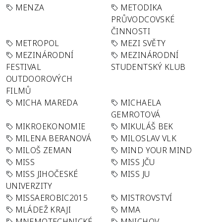
MENZA
METODIKA
PRŮVODCOVSKÉ
ČINNOSTI
METROPOL
MEZI SVĚTY
MEZINÁRODNÍ
MEZINÁRODNÍ
FESTIVAL
STUDENTSKÝ KLUB
OUTDOOROVÝCH
FILMŮ
MICHA MAREDA
MICHAELA
GEMROTOVÁ
MIKROEKONOMIE
MIKULÁŠ BEK
MILENA BERANOVÁ
MILOSLAV VLK
MILOŠ ZEMAN
MIND YOUR MIND
MISS
MISS JČU
MISS JIHOČESKÉ
MISS JU
UNIVERZITY
MISSAEROBIC2015
MISTROVSTVÍ
MLÁDEŽ KRAJI
MMA
MNEMOTECHNICKÉ
MNICHOV