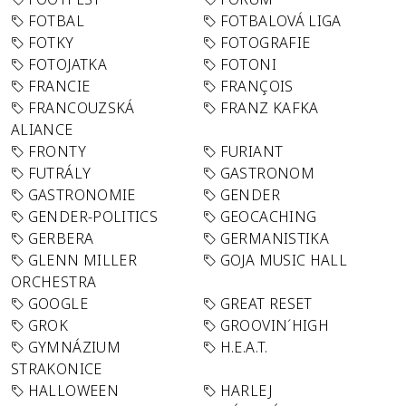
FOTBAL
FOTBALOVÁ LIGA
FOTKY
FOTOGRAFIE
FOTOJATKA
FOTONI
FRANCIE
FRANÇOIS
FRANCOUZSKÁ
FRANZ KAFKA
ALIANCE
FRONTY
FURIANT
FUTRÁLY
GASTRONOM
GASTRONOMIE
GENDER
GENDER-POLITICS
GEOCACHING
GERBERA
GERMANISTIKA
GLENN MILLER
GOJA MUSIC HALL
ORCHESTRA
GOOGLE
GREAT RESET
GROK
GROOVIN´HIGH
GYMNÁZIUM
H.E.A.T.
STRAKONICE
HALLOWEEN
HARLEJ