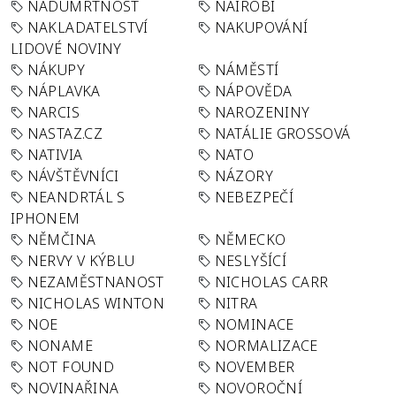
NADÚMRTNOST
NAIROBI
NAKLADATELSTVÍ
NAKUPOVÁNÍ
LIDOVÉ NOVINY
NÁKUPY
NÁMĚSTÍ
NÁPLAVKA
NÁPOVĚDA
NARCIS
NAROZENINY
NASTAZ.CZ
NATÁLIE GROSSOVÁ
NATIVIA
NATO
NÁVŠTĚVNÍCI
NÁZORY
NEANDRTÁL S
NEBEZPEČÍ
IPHONEM
NĚMČINA
NĚMECKO
NERVY V KÝBLU
NESLYŠÍCÍ
NEZAMĚSTNANOST
NICHOLAS CARR
NICHOLAS WINTON
NITRA
NOE
NOMINACE
NONAME
NORMALIZACE
NOT FOUND
NOVEMBER
NOVINAŘINA
NOVOROČNÍ