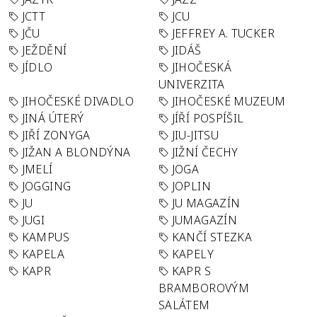
JCTT
JCU
JČU
JEFFREY A. TUCKER
JEŽDĚNÍ
JIDÁŠ
JÍDLO
JIHOČESKÁ
UNIVERZITA
JIHOČESKÉ DIVADLO
JIHOČESKÉ MUZEUM
JINÁ ÚTERÝ
JÍŘÍ POSPÍŠIL
JIŘÍ ZONYGA
JIU-JITSU
JIŽAN A BLONDÝNA
JIŽNÍ ČECHY
JMELÍ
JOGA
JOGGING
JOPLIN
JU
JU MAGAZÍN
JUGI
JUMAGAZÍN
KAMPUS
KANČÍ STEZKA
KAPELA
KAPELY
KAPR
KAPR S
BRAMBOROVÝM
SALÁTEM