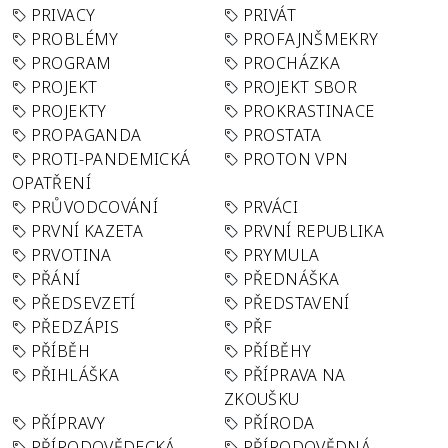
PRIVACY
PRIVÁT
PROBLÉMY
PROFAJNŠMEKRY
PROGRAM
PROCHÁZKA
PROJEKT
PROJEKT SBOR
PROJEKTY
PROKRASTINACE
PROPAGANDA
PROSTATA
PROTI-PANDEMICKÁ
PROTON VPN
OPATŘENÍ
PRŮVODCOVÁNÍ
PRVÁCI
PRVNÍ KAZETA
PRVNÍ REPUBLIKA
PRVOTINA
PRYMULA
PŘÁNÍ
PŘEDNÁŠKA
PŘEDSEVZETÍ
PŘEDSTAVENÍ
PŘEDZÁPIS
PŘF
PŘÍBĚH
PŘÍBĚHY
PŘIHLÁŠKA
PŘÍPRAVA NA
ZKOUŠKU
PŘÍPRAVY
PŘÍRODA
PŘÍRODOVĚDECKÁ
PŘÍRODOVĚDNÁ