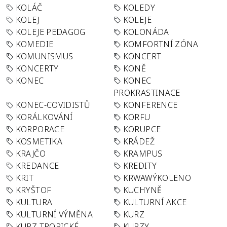
KOLÁČ
KOLEDY
KOLEJ
KOLEJE
KOLEJE PEDAGOG
KOLONÁDA
KOMEDIE
KOMFORTNÍ ZÓNA
KOMUNISMUS
KONCERT
KONCERTY
KONĚ
KONEC
KONEC
PROKRASTINACE
KONEC-COVIDISTŮ
KONFERENCE
KORÁLKOVÁNÍ
KORFU
KORPORACE
KORUPCE
KOSMETIKA
KRÁDEŽ
KRAJČO
KRAMPUS
KREDANCE
KREDITY
KRIT
KRWAWÝKOLENO
KRYŠTOF
KUCHYNĚ
KULTURA
KULTURNÍ AKCE
KULTURNÍ VÝMĚNA
KURZ
KURZ TROPICKÉ
KURZY