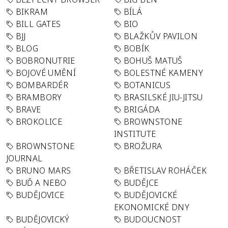
BIKRAM
BÍLÁ
BILL GATES
BIO
BJJ
BLAŽKŮV PAVILON
BLOG
BOBÍK
BOBRONUTRIE
BOHUŠ MATUŠ
BOJOVÉ UMĚNÍ
BOLESTNÉ KAMENY
BOMBARDÉR
BOTANICUS
BRAMBORY
BRASILSKÉ JIU-JITSU
BRAVE
BRIGÁDA
BROKOLICE
BROWNSTONE
INSTITUTE
BROWNSTONE
BROŽURA
JOURNAL
BRUNO MARS
BŘETISLAV ROHÁČEK
BUĎ A NEBO
BUDĚJCE
BUDĚJOVICE
BUDĚJOVICKÉ
EKONOMICKÉ DNY
BUDĚJOVICKÝ
BUDOUCNOST