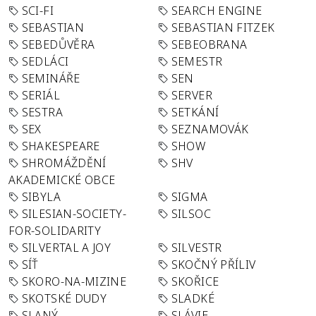
SCI-FI
SEARCH ENGINE
SEBASTIAN
SEBASTIAN FITZEK
SEBEDŮVĚRA
SEBEOBRANA
SEDLÁCI
SEMESTR
SEMINÁŘE
SEN
SERIÁL
SERVER
SESTRA
SETKÁNÍ
SEX
SEZNAMOVÁK
SHAKESPEARE
SHOW
SHROMÁŽDĚNÍ
SHV
AKADEMICKÉ OBCE
SIBYLA
SIGMA
SILESIAN-SOCIETY-
SILSOC
FOR-SOLIDARITY
SILVERTAL A JOY
SILVESTR
SÍŤ
SKOČNÝ PŘÍLIV
SKORO-NA-MIZINE
SKOŘICE
SKOTSKÉ DUDY
SLADKÉ
SLANÝ
SLÁVIE