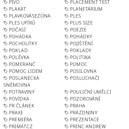
PIVO
PLACEMENT TEST
PLAKÁT
PLANETÁRIUM
PLAVKOVÁSEZONA
PLES
PLES UPÍRŮ
PLUS SIZE
POČASÍ
POEZIE
POHÁDKA
POHÁDKY
POCHOUTKY
POJIŠTĚNÍ
POKLAD
POKLADY
POLÉVKA
POLITIKA
POMERANČ
POMOC
POMOC LIDEM
POSILOVNA
POSLANECKÁ
POSLUCHAČI
SNĚMOVNA
POTRAVINY
POULIČNÍ UMĚLCI
POVÍDKA
POZOROVÁNÍ
PR ČLÁNEK
PRAHA
PRAXE
PRÁZDNINY
PREMIÉRA
PREZENTACE
PRIMÁT.CZ
PRINC ANDREW