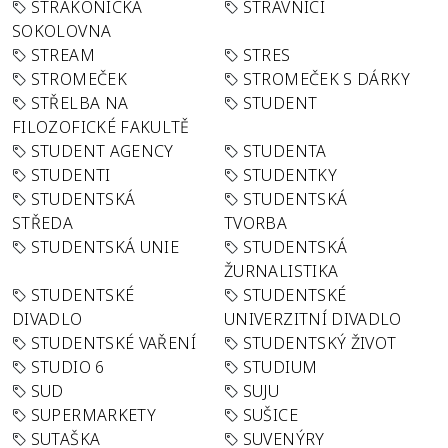
STRAKONICKÁ
STRÁVNÍCI
SOKOLOVNA
STREAM
STRES
STROMEČEK
STROMEČEK S DÁRKY
STŘELBA NA
STUDENT
FILOZOFICKÉ FAKULTĚ
STUDENT AGENCY
STUDENTA
STUDENTI
STUDENTKY
STUDENTSKÁ
STUDENTSKÁ
STŘEDA
TVORBA
STUDENTSKÁ UNIE
STUDENTSKÁ
ŽURNALISTIKA
STUDENTSKÉ
STUDENTSKÉ
DIVADLO
UNIVERZITNÍ DIVADLO
STUDENTSKÉ VAŘENÍ
STUDENTSKÝ ŽIVOT
STUDIO 6
STUDIUM
SUD
SUJU
SUPERMARKETY
SUŠICE
SUTAŠKA
SUVENÝRY