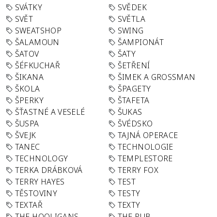
SVÁTKY
SVĚDEK
SVĚT
SVĚTLA
SWEATSHOP
SWING
ŠALAMOUN
ŠAMPIONÁT
ŠATOV
ŠATY
ŠÉFKUCHAŘ
ŠETŘENÍ
ŠIKANA
ŠIMEK A GROSSMAN
ŠKOLA
ŠPAGETY
ŠPERKY
ŠTAFETA
ŠŤASTNÉ A VESELÉ
ŠUKAS
ŠUSPA
ŠVÉDSKO
ŠVEJK
TAJNÁ OPERACE
TANEC
TECHNOLOGIE
TECHNOLOGY
TEMPLESTORE
TERKA DRÁBKOVÁ
TERRY FOX
TERRY HAYES
TEST
TĚSTOVINY
TESTY
TEXTAŘ
TEXTY
THE HOOLIGANS
THE PUB