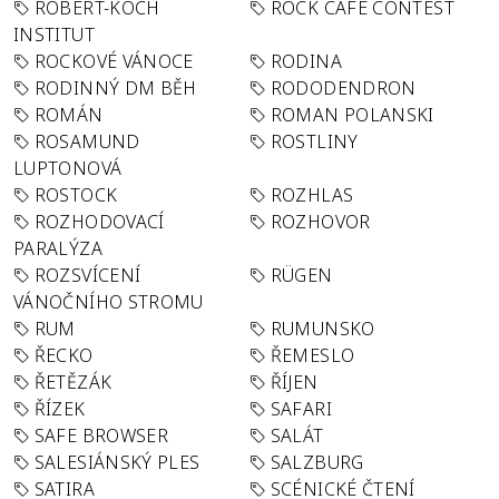
ROBERT-KOCH
ROCK CAFÉ CONTEST
INSTITUT
ROCKOVÉ VÁNOCE
RODINA
RODINNÝ DM BĚH
RODODENDRON
ROMÁN
ROMAN POLANSKI
ROSAMUND
ROSTLINY
LUPTONOVÁ
ROSTOCK
ROZHLAS
ROZHODOVACÍ
ROZHOVOR
PARALÝZA
ROZSVÍCENÍ
RÜGEN
VÁNOČNÍHO STROMU
RUM
RUMUNSKO
ŘECKO
ŘEMESLO
ŘETĚZÁK
ŘÍJEN
ŘÍZEK
SAFARI
SAFE BROWSER
SALÁT
SALESIÁNSKÝ PLES
SALZBURG
SATIRA
SCÉNICKÉ ČTENÍ