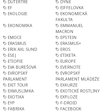
DUTERTRE
DÝNĚ
EF
EIFFELOVKA
EKOLOGIE
EKONOMICKÁ
FAKULTA
EKONOMIKA
EMMANUEL
MACRON
EMOCE
EPSTEIN
ERASMUS
ERASMUS+
ERIK AXL SUND
EROS
ESEJ
ETIKETA
ETIOPIE
EUROPE
EVA BUREŠOVÁ
EVERNOTE
EVROPSKÝ
EVROPSKÝ
PARLAMENT
PARLAMENT MLÁDEŽE
EXIT TOUR
EXKURZE
EXMUSLIMKA
EXOTICKÉ ROSTLINY
EXOTIKA
EXPLOZE
EYP
F-DROID
FABRIKA
FACEBOOK