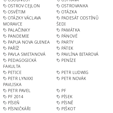
OSTROV CEJLON
OSTROVANKA
OSVĚTIM
OTÁZKA
OTÁZKY VÁCLAVA
PADESÁT ODSTÍNŮ
MORAVCE
ŠEDI
PALAČINKY
PAMÁTKA
PANDEMIE
PÁNOVÉ
PAPUA NOVA GUINEA
PARTY
PAŘÍŽ
PÁTEK
PAVLA SMETANOVÁ
PAVLÍNA BITAROVÁ
PEDAGOGICKÁ
PENÍZE
FAKULTA
PETICE
PETR LUDWIG
PETR LYNXXI
PETR NOVÁK
PAVLISKA
PETR PAVEL
PF
PF 2014
PÍSEK
PÍSEŇ
PÍSNĚ
PÍSNIČKÁŘI
PIŠKOT