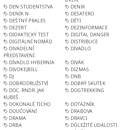
DEN STUDENTSTVA
DENIK
DENÍK N
DESATERO
DEŠTNÝ PRALES
DĚTI
DEZERT
DEZINFORMACE
DIDAKTICKÝ TEST
DIGITAL DANGER
DIGITÁLNÍ NOMÁD
DISTRIBUCE
DIVADELNÍ
DIVADLO
PŘEDSTAVENÍ
DIVADLO HYBERNIA
DIVÁK
DIVOKEJBILL
DIZMAS
DJ
DNB
DOBRODRUŽSTVÍ
DOBRÝ SKUTEK
DOC. RNDR. JAK
DOGTREKKING
KUBEŠ
DOKONALÉ TICHO
DOTAZNÍK
DOUČOVÁNÍ
DRABOVA
DRAMA
DRAVCI
DRBA
DŮLEŽITÉ UDÁLOSTI