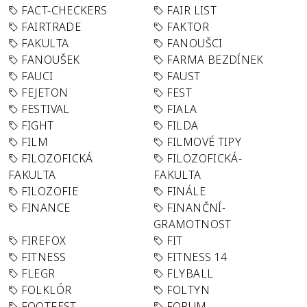
FACT-CHECKERS
FAIR LIST
FAIRTRADE
FAKTOR
FAKULTA
FANOUŠCI
FANOUŠEK
FARMA BEZDÍNEK
FAUCI
FAUST
FEJETON
FEST
FESTIVAL
FIALA
FIGHT
FILDA
FILM
FILMOVÉ TIPY
FILOZOFICKÁ
FILOZOFICKÁ-
FAKULTA
FAKULTA
FILOZOFIE
FINÁLE
FINANCE
FINANČNÍ-
GRAMOTNOST
FIREFOX
FIT
FITNESS
FITNESS 14
FLEGR
FLYBALL
FOLKLÓR
FOLTYN
FOOTFEST
FORUM