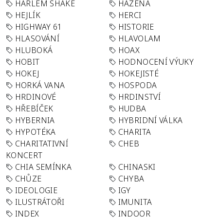
HARLEM SHAKE
HÁZENÁ
HEJLÍK
HERCI
HIGHWAY 61
HISTORIE
HLASOVÁNÍ
HLAVOLAM
HLUBOKÁ
HOAX
HOBIT
HODNOCENÍ VÝUKY
HOKEJ
HOKEJISTÉ
HORKÁ VANA
HOSPODA
HRDINOVÉ
HRDINSTVÍ
HŘEBÍČEK
HUDBA
HYBERNIA
HYBRIDNÍ VÁLKA
HYPOTÉKA
CHARITA
CHARITATIVNÍ
CHEB
KONCERT
CHIA SEMÍNKA
CHINASKI
CHŮZE
CHYBA
IDEOLOGIE
IGY
ILUSTRÁTOŘI
IMUNITA
INDEX
INDOOR