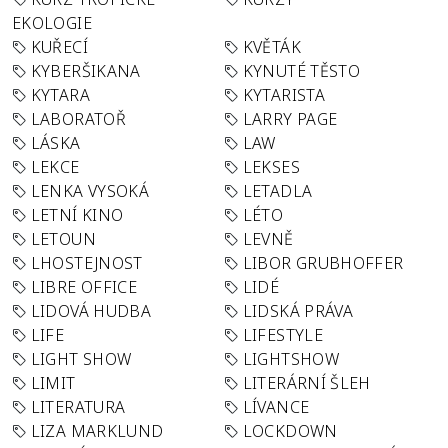
EKOLOGIE
KUŘECÍ
KVĚTÁK
KYBERŠIKANA
KYNUTÉ TĚSTO
KYTARA
KYTARISTA
LABORATOŘ
LARRY PAGE
LÁSKA
LAW
LEKCE
LEKSES
LENKA VYSOKÁ
LETADLA
LETNÍ KINO
LÉTO
LETOUN
LEVNĚ
LHOSTEJNOST
LIBOR GRUBHOFFER
LIBRE OFFICE
LIDÉ
LIDOVÁ HUDBA
LIDSKÁ PRÁVA
LIFE
LIFESTYLE
LIGHT SHOW
LIGHTSHOW
LIMIT
LITERÁRNÍ ŠLEH
LITERATURA
LÍVANCE
LIZA MARKLUND
LOCKDOWN