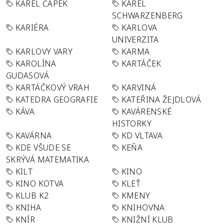
KAREL ČAPEK
KAREL
SCHWARZENBERG
KARIÉRA
KARLOVA
UNIVERZITA
KARLOVY VARY
KARMA
KAROLÍNA
KARTÁČEK
GUDASOVÁ
KARTÁČKOVÝ VRAH
KARVINÁ
KATEDRA GEOGRAFIE
KATEŘINA ŽEJDLOVÁ
KÁVA
KAVÁRENSKÉ
HISTORKY
KAVÁRNA
KD VLTAVA
KDE VŠUDE SE
KEŇA
SKRÝVÁ MATEMATIKA
KILT
KINO
KINO KOTVA
KLEŤ
KLUB K2
KMENY
KNIHA
KNIHOVNA
KNÍR
KNIŽNÍ KLUB