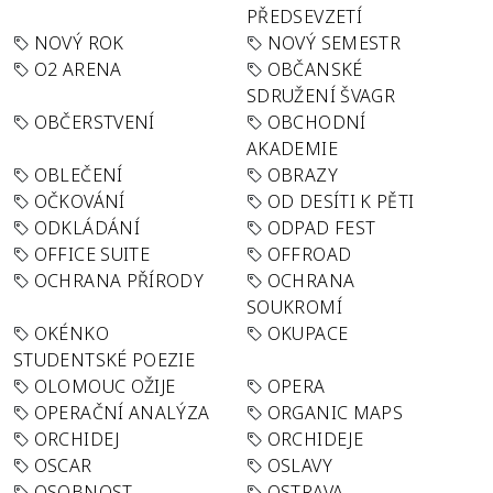
PŘEDSEVZETÍ
NOVÝ ROK
NOVÝ SEMESTR
O2 ARENA
OBČANSKÉ
SDRUŽENÍ ŠVAGR
OBČERSTVENÍ
OBCHODNÍ
AKADEMIE
OBLEČENÍ
OBRAZY
OČKOVÁNÍ
OD DESÍTI K PĚTI
ODKLÁDÁNÍ
ODPAD FEST
OFFICE SUITE
OFFROAD
OCHRANA PŘÍRODY
OCHRANA
SOUKROMÍ
OKÉNKO
OKUPACE
STUDENTSKÉ POEZIE
OLOMOUC OŽIJE
OPERA
OPERAČNÍ ANALÝZA
ORGANIC MAPS
ORCHIDEJ
ORCHIDEJE
OSCAR
OSLAVY
OSOBNOST
OSTRAVA