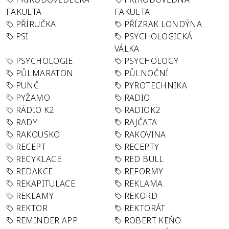
FAKULTA
FAKULTA
PŘÍRUČKA
PŘÍZRAK LONDÝNA
PSI
PSYCHOLOGICKÁ
VÁLKA
PSYCHOLOGIE
PSYCHOLOGY
PŮLMARATON
PŮLNOČNÍ
PUNČ
PYROTECHNIKA
PYŽAMO
RADIO
RÁDIO K2
RADIOK2
RADY
RAJČATA
RAKOUSKO
RAKOVINA
RECEPT
RECEPTY
RECYKLACE
RED BULL
REDAKCE
REFORMY
REKAPITULACE
REKLAMA
REKLAMY
REKORD
REKTOR
REKTORÁT
REMINDER APP
ROBERT KEŇO