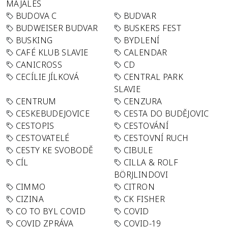
MAJÁLES
BUDOVA C
BUDVAR
BUDWEISER BUDVAR
BUSKERS FEST
BUSKING
BYDLENÍ
CAFÉ KLUB SLAVIE
CALENDAR
CANICROSS
CD
CECÍLIE JÍLKOVÁ
CENTRAL PARK
SLAVIE
CENTRUM
CENZURA
CESKEBUDEJOVICE
CESTA DO BUDĚJOVIC
CESTOPIS
CESTOVÁNÍ
CESTOVATELÉ
CESTOVNÍ RUCH
CESTY KE SVOBODĚ
CIBULE
CÍL
CILLA & ROLF
BÖRJLINDOVI
CIMMO
CITRON
CIZINA
CK FISHER
CO TO BYL COVID
COVID
COVID ZPRÁVA
COVID-19