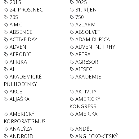
2015
2025
24. PROSINEC
31. ŘÍJEN
70S
750
A.M.C.
A2LARM
ABSENCE
ABSOLVET
ACTIVE DAY
ADAM ĎURICA
ADVENT
ADVENTNÍ TRHY
AEROBIC
AFERA
AFRIKA
AGRESOR
AI
AIESEC
AKADEMICKÉ
AKADEMIE
PŮLHODINKY
AKCE
AKTIVITY
ALJAŠKA
AMERICKÝ
KONGRESS
AMERICKÝ
AMERIKA
KORPORATISMUS
ANALÝZA
ANDĚL
ANDROID
ANGLICKO-ČESKÝ