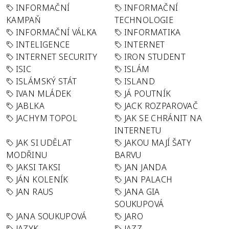
INFORMAČNÍ
INFORMAČNÍ
KAMPAŇ
TECHNOLOGIE
INFORMAČNÍ VÁLKA
INFORMATIKA
INTELIGENCE
INTERNET
INTERNET SECURITY
IRON STUDENT
ISIC
ISLÁM
ISLÁMSKÝ STÁT
ISLAND
IVAN MLÁDEK
JÁ POUTNÍK
JABLKA
JACK ROZPAROVAČ
JACHYM TOPOL
JAK SE CHRÁNIT NA
INTERNETU
JAK SI UDĚLAT
JAKOU MAJÍ ŠATY
MODŘINU
BARVU
JAKSI TAKSI
JAN JANDA
JÁN KOLENÍK
JAN PALACH
JAN RAUS
JANA GIA
SOUKUPOVÁ
JANA SOUKUPOVÁ
JARO
JAZYK
JAZZ