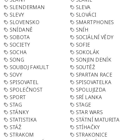
SLENDERMAN
SLEVA
SLEVY
SLOVÁCI
SLOVENSKO
SMARTPHONES
SNÍDANĚ
SNÍH
SOBOTA
SOCIÁLNÍ VĚDY
SOCIETY
SOFIE
SOCHA
SOKOLÁK
SONG
SONJIN DENÍK
SOUBOJ FAKULT
SOUTĚŽ
SOVY
SPARTAN RACE
SPISOVATEL
SPISOVATELKA
SPOLEČNOST
SPOLUJIZDA
SPORT
SRÍ LANKA
STAG
STAGE
STÁNKY
STAR WARS
STATISTIKA
STÁTNÍ MATURITA
STÁŽ
STÍHAČKY
STRAKOM
STRAKONICE