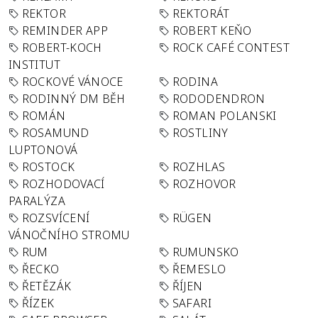
REKTOR
REKTORÁT
REMINDER APP
ROBERT KEŇO
ROBERT-KOCH
ROCK CAFÉ CONTEST
INSTITUT
ROCKOVÉ VÁNOCE
RODINA
RODINNÝ DM BĚH
RODODENDRON
ROMÁN
ROMAN POLANSKI
ROSAMUND
ROSTLINY
LUPTONOVÁ
ROSTOCK
ROZHLAS
ROZHODOVACÍ
ROZHOVOR
PARALÝZA
ROZSVÍCENÍ
RÜGEN
VÁNOČNÍHO STROMU
RUM
RUMUNSKO
ŘECKO
ŘEMESLO
ŘETĚZÁK
ŘÍJEN
ŘÍZEK
SAFARI