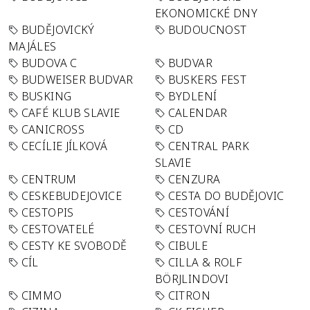
EKONOMICKÉ DNY
BUDĚJOVICKÝ
BUDOUCNOST
MAJÁLES
BUDOVA C
BUDVAR
BUDWEISER BUDVAR
BUSKERS FEST
BUSKING
BYDLENÍ
CAFÉ KLUB SLAVIE
CALENDAR
CANICROSS
CD
CECÍLIE JÍLKOVÁ
CENTRAL PARK
SLAVIE
CENTRUM
CENZURA
CESKEBUDEJOVICE
CESTA DO BUDĚJOVIC
CESTOPIS
CESTOVÁNÍ
CESTOVATELÉ
CESTOVNÍ RUCH
CESTY KE SVOBODĚ
CIBULE
CÍL
CILLA & ROLF
BÖRJLINDOVI
CIMMO
CITRON