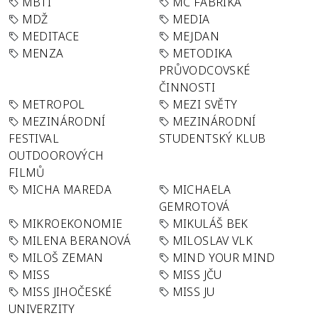
MBTI
MC FABRIKA
MDŽ
MEDIA
MEDITACE
MEJDAN
MENZA
METODIKA
PRŮVODCOVSKÉ
ČINNOSTI
METROPOL
MEZI SVĚTY
MEZINÁRODNÍ
MEZINÁRODNÍ
FESTIVAL
STUDENTSKÝ KLUB
OUTDOOROVÝCH
FILMŮ
MICHA MAREDA
MICHAELA
GEMROTOVÁ
MIKROEKONOMIE
MIKULÁŠ BEK
MILENA BERANOVÁ
MILOSLAV VLK
MILOŠ ZEMAN
MIND YOUR MIND
MISS
MISS JČU
MISS JIHOČESKÉ
MISS JU
UNIVERZITY