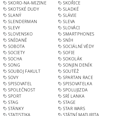
SKORO-NA-MIZINE
SKOŘICE
SKOTSKÉ DUDY
SLADKÉ
SLANÝ
SLÁVIE
SLENDERMAN
SLEVA
SLEVY
SLOVÁCI
SLOVENSKO
SMARTPHONES
SNÍDANĚ
SNÍH
SOBOTA
SOCIÁLNÍ VĚDY
SOCIETY
SOFIE
SOCHA
SOKOLÁK
SONG
SONJIN DENÍK
SOUBOJ FAKULT
SOUTĚŽ
SOVY
SPARTAN RACE
SPISOVATEL
SPISOVATELKA
SPOLEČNOST
SPOLUJIZDA
SPORT
SRÍ LANKA
STAG
STAGE
STÁNKY
STAR WARS
STATISTIKA
STÁTNÍ MATURITA