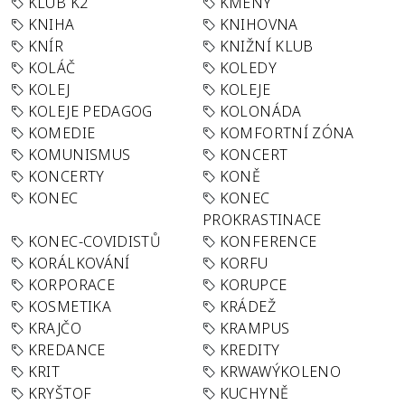
KLUB K2
KMENY
KNIHA
KNIHOVNA
KNÍR
KNIŽNÍ KLUB
KOLÁČ
KOLEDY
KOLEJ
KOLEJE
KOLEJE PEDAGOG
KOLONÁDA
KOMEDIE
KOMFORTNÍ ZÓNA
KOMUNISMUS
KONCERT
KONCERTY
KONĚ
KONEC
KONEC
PROKRASTINACE
KONEC-COVIDISTŮ
KONFERENCE
KORÁLKOVÁNÍ
KORFU
KORPORACE
KORUPCE
KOSMETIKA
KRÁDEŽ
KRAJČO
KRAMPUS
KREDANCE
KREDITY
KRIT
KRWAWÝKOLENO
KRYŠTOF
KUCHYNĚ