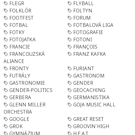
FLEGR
FLYBALL
FOLKLÓR
FOLTYN
FOOTFEST
FORUM
FOTBAL
FOTBALOVÁ LIGA
FOTKY
FOTOGRAFIE
FOTOJATKA
FOTONI
FRANCIE
FRANÇOIS
FRANCOUZSKÁ
FRANZ KAFKA
ALIANCE
FRONTY
FURIANT
FUTRÁLY
GASTRONOM
GASTRONOMIE
GENDER
GENDER-POLITICS
GEOCACHING
GERBERA
GERMANISTIKA
GLENN MILLER
GOJA MUSIC HALL
ORCHESTRA
GOOGLE
GREAT RESET
GROK
GROOVIN´HIGH
GYMNÁZIUM
H.E.A.T.