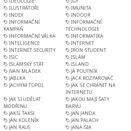
IDEOLOGIE
IGY
ILUSTRÁTOŘI
IMUNITA
INDEX
INDOOR
INFORMAČNÍ
INFORMAČNÍ
KAMPAŇ
TECHNOLOGIE
INFORMAČNÍ VÁLKA
INFORMATIKA
INTELIGENCE
INTERNET
INTERNET SECURITY
IRON STUDENT
ISIC
ISLÁM
ISLÁMSKÝ STÁT
ISLAND
IVAN MLÁDEK
JÁ POUTNÍK
JABLKA
JACK ROZPAROVAČ
JACHYM TOPOL
JAK SE CHRÁNIT NA
INTERNETU
JAK SI UDĚLAT
JAKOU MAJÍ ŠATY
MODŘINU
BARVU
JAKSI TAKSI
JAN JANDA
JÁN KOLENÍK
JAN PALACH
JAN RAUS
JANA GIA