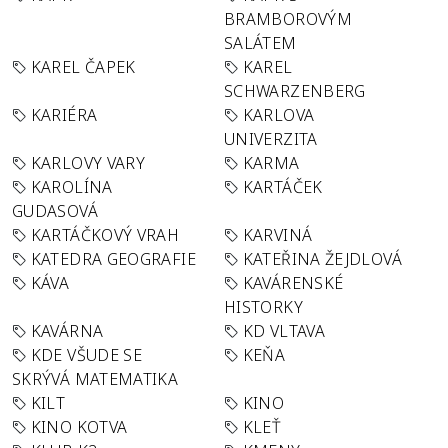
BRAMBOROVÝM
SALÁTEM
KAREL ČAPEK
KAREL
SCHWARZENBERG
KARIÉRA
KARLOVA
UNIVERZITA
KARLOVY VARY
KARMA
KAROLÍNA
KARTÁČEK
GUDASOVÁ
KARTÁČKOVÝ VRAH
KARVINÁ
KATEDRA GEOGRAFIE
KATEŘINA ŽEJDLOVÁ
KÁVA
KAVÁRENSKÉ
HISTORKY
KAVÁRNA
KD VLTAVA
KDE VŠUDE SE
KEŇA
SKRÝVÁ MATEMATIKA
KILT
KINO
KINO KOTVA
KLEŤ