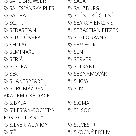
SAFE BROWSER
SALÁT
SALESIÁNSKÝ PLES
SALZBURG
SATIRA
SCÉNICKÉ ČTENÍ
SCI-FI
SEARCH ENGINE
SEBASTIAN
SEBASTIAN FITZEK
SEBEDŮVĚRA
SEBEOBRANA
SEDLÁCI
SEMESTR
SEMINÁŘE
SEN
SERIÁL
SERVER
SESTRA
SETKÁNÍ
SEX
SEZNAMOVÁK
SHAKESPEARE
SHOW
SHROMÁŽDĚNÍ
SHV
AKADEMICKÉ OBCE
SIBYLA
SIGMA
SILESIAN-SOCIETY-
SILSOC
FOR-SOLIDARITY
SILVERTAL A JOY
SILVESTR
SÍŤ
SKOČNÝ PŘÍLIV