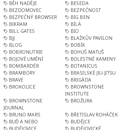
BĚH NADĚJE
BESEDA
BEZDOMOVEC
BEZPEČNOST
BEZPEČNÝ BROWSER
BIG BEN
BIKRAM
BÍLÁ
BILL GATES
BIO
BJJ
BLAŽKŮV PAVILON
BLOG
BOBÍK
BOBRONUTRIE
BOHUŠ MATUŠ
BOJOVÉ UMĚNÍ
BOLESTNÉ KAMENY
BOMBARDÉR
BOTANICUS
BRAMBORY
BRASILSKÉ JIU-JITSU
BRAVE
BRIGÁDA
BROKOLICE
BROWNSTONE
INSTITUTE
BROWNSTONE
BROŽURA
JOURNAL
BRUNO MARS
BŘETISLAV ROHÁČEK
BUĎ A NEBO
BUDĚJCE
BUDĚJOVICE
BUDĚJOVICKÉ