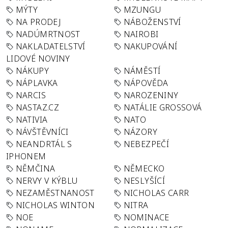
MÝTY
MZUNGU
NA PRODEJ
NÁBOŽENSTVÍ
NADÚMRTNOST
NAIROBI
NAKLADATELSTVÍ
NAKUPOVÁNÍ
LIDOVÉ NOVINY
NÁKUPY
NÁMĚSTÍ
NÁPLAVKA
NÁPOVĚDA
NARCIS
NAROZENINY
NASTAZ.CZ
NATÁLIE GROSSOVÁ
NATIVIA
NATO
NÁVŠTĚVNÍCI
NÁZORY
NEANDRTÁL S
NEBEZPEČÍ
IPHONEM
NĚMČINA
NĚMECKO
NERVY V KÝBLU
NESLYŠÍCÍ
NEZAMĚSTNANOST
NICHOLAS CARR
NICHOLAS WINTON
NITRA
NOE
NOMINACE