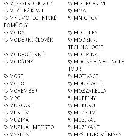
MISSAEROBIC2015
MISTROVSTVÍ
MLÁDEŽ KRAJI
MMA
MNEMOTECHNICKÉ
MNICHOV
POMŮCKY
MÓDA
MODELKY
MODERNÍ ČLOVĚK
MODERNÍ
TECHNOLOGIE
MODROČERNÉ
MODŘINA
MODŘINY
MOONSHINE JUNGLE
TOUR
MOST
MOTIVACE
MOTOL
MOUSTACHE
MOVEMBER
MOZZARELLA
MPC
MUFFINY
MUGCAKE
MUKURU
MUSLIM
MUZEUM
MUZIKA
MUZIKÁL
MUZIKÁL MEFISTO
MUZIKANT
MYŠLENÍ
MYŠLENKOVÉ MAPY