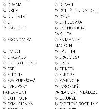
DRAMA
DRAVCI
DRBA
DŮLEŽITÉ UDÁLOSTI
DUTERTRE
DÝNĚ
EF
EIFFELOVKA
EKOLOGIE
EKONOMICKÁ
FAKULTA
EKONOMIKA
EMMANUEL
MACRON
EMOCE
EPSTEIN
ERASMUS
ERASMUS+
ERIK AXL SUND
EROS
ESEJ
ETIKETA
ETIOPIE
EUROPE
EVA BUREŠOVÁ
EVERNOTE
EVROPSKÝ
EVROPSKÝ
PARLAMENT
PARLAMENT MLÁDEŽE
EXIT TOUR
EXKURZE
EXMUSLIMKA
EXOTICKÉ ROSTLINY