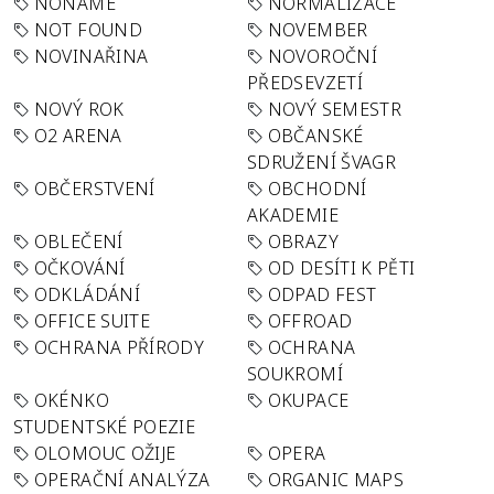
NONAME
NORMALIZACE
NOT FOUND
NOVEMBER
NOVINAŘINA
NOVOROČNÍ
PŘEDSEVZETÍ
NOVÝ ROK
NOVÝ SEMESTR
O2 ARENA
OBČANSKÉ
SDRUŽENÍ ŠVAGR
OBČERSTVENÍ
OBCHODNÍ
AKADEMIE
OBLEČENÍ
OBRAZY
OČKOVÁNÍ
OD DESÍTI K PĚTI
ODKLÁDÁNÍ
ODPAD FEST
OFFICE SUITE
OFFROAD
OCHRANA PŘÍRODY
OCHRANA
SOUKROMÍ
OKÉNKO
OKUPACE
STUDENTSKÉ POEZIE
OLOMOUC OŽIJE
OPERA
OPERAČNÍ ANALÝZA
ORGANIC MAPS