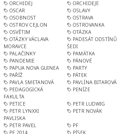
ORCHIDEJ
ORCHIDEJE
OSCAR
OSLAVY
OSOBNOST
OSTRAVA
OSTROV CEJLON
OSTROVANKA
OSVĚTIM
OTÁZKA
OTÁZKY VÁCLAVA
PADESÁT ODSTÍNŮ
MORAVCE
ŠEDI
PALAČINKY
PAMÁTKA
PANDEMIE
PÁNOVÉ
PAPUA NOVA GUINEA
PARTY
PAŘÍŽ
PÁTEK
PAVLA SMETANOVÁ
PAVLÍNA BITAROVÁ
PEDAGOGICKÁ
PENÍZE
FAKULTA
PETICE
PETR LUDWIG
PETR LYNXXI
PETR NOVÁK
PAVLISKA
PETR PAVEL
PF
PF 2014
PÍSEK