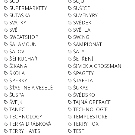
SUD
SUJU
SUPERMARKETY
SUŠICE
SUTAŠKA
SUVENÝRY
SVÁTKY
SVĚDEK
SVĚT
SVĚTLA
SWEATSHOP
SWING
ŠALAMOUN
ŠAMPIONÁT
ŠATOV
ŠATY
ŠÉFKUCHAŘ
ŠETŘENÍ
ŠIKANA
ŠIMEK A GROSSMAN
ŠKOLA
ŠPAGETY
ŠPERKY
ŠTAFETA
ŠŤASTNÉ A VESELÉ
ŠUKAS
ŠUSPA
ŠVÉDSKO
ŠVEJK
TAJNÁ OPERACE
TANEC
TECHNOLOGIE
TECHNOLOGY
TEMPLESTORE
TERKA DRÁBKOVÁ
TERRY FOX
TERRY HAYES
TEST