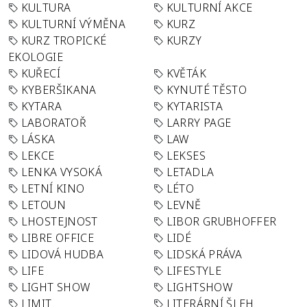
KULTURA
KULTURNÍ AKCE
KULTURNÍ VÝMĚNA
KURZ
KURZ TROPICKÉ
KURZY
EKOLOGIE
KUŘECÍ
KVĚTÁK
KYBERŠIKANA
KYNUTÉ TĚSTO
KYTARA
KYTARISTA
LABORATOŘ
LARRY PAGE
LÁSKA
LAW
LEKCE
LEKSES
LENKA VYSOKÁ
LETADLA
LETNÍ KINO
LÉTO
LETOUN
LEVNĚ
LHOSTEJNOST
LIBOR GRUBHOFFER
LIBRE OFFICE
LIDÉ
LIDOVÁ HUDBA
LIDSKÁ PRÁVA
LIFE
LIFESTYLE
LIGHT SHOW
LIGHTSHOW
LIMIT
LITERÁRNÍ ŠLEH