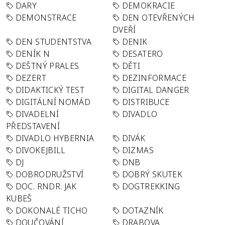
DARY
DEMOKRACIE
DEMONSTRACE
DEN OTEVŘENÝCH
DVEŘÍ
DEN STUDENTSTVA
DENIK
DENÍK N
DESATERO
DEŠTNÝ PRALES
DĚTI
DEZERT
DEZINFORMACE
DIDAKTICKÝ TEST
DIGITAL DANGER
DIGITÁLNÍ NOMÁD
DISTRIBUCE
DIVADELNÍ
DIVADLO
PŘEDSTAVENÍ
DIVADLO HYBERNIA
DIVÁK
DIVOKEJBILL
DIZMAS
DJ
DNB
DOBRODRUŽSTVÍ
DOBRÝ SKUTEK
DOC. RNDR. JAK
DOGTREKKING
KUBEŠ
DOKONALÉ TICHO
DOTAZNÍK
DOUČOVÁNÍ
DRABOVA