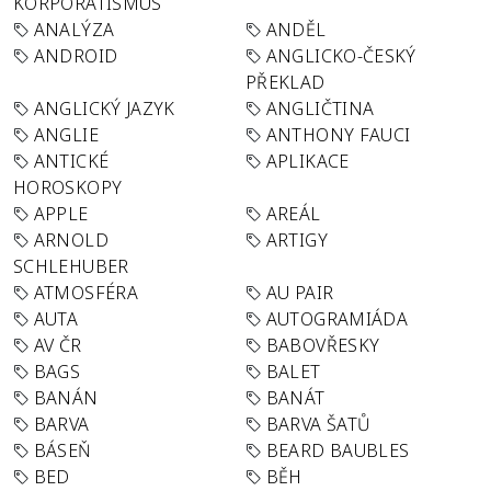
KORPORATISMUS
ANALÝZA
ANDĚL
ANDROID
ANGLICKO-ČESKÝ
PŘEKLAD
ANGLICKÝ JAZYK
ANGLIČTINA
ANGLIE
ANTHONY FAUCI
ANTICKÉ
APLIKACE
HOROSKOPY
APPLE
AREÁL
ARNOLD
ARTIGY
SCHLEHUBER
ATMOSFÉRA
AU PAIR
AUTA
AUTOGRAMIÁDA
AV ČR
BABOVŘESKY
BAGS
BALET
BANÁN
BANÁT
BARVA
BARVA ŠATŮ
BÁSEŇ
BEARD BAUBLES
BED
BĚH