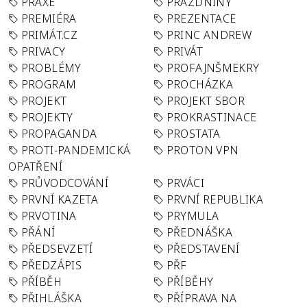
PRAXE
PRÁZDNINY
PREMIÉRA
PREZENTACE
PRIMÁT.CZ
PRINC ANDREW
PRIVACY
PRIVÁT
PROBLÉMY
PROFAJNŠMEKRY
PROGRAM
PROCHÁZKA
PROJEKT
PROJEKT SBOR
PROJEKTY
PROKRASTINACE
PROPAGANDA
PROSTATA
PROTI-PANDEMICKÁ
PROTON VPN
OPATŘENÍ
PRŮVODCOVÁNÍ
PRVÁCI
PRVNÍ KAZETA
PRVNÍ REPUBLIKA
PRVOTINA
PRYMULA
PŘÁNÍ
PŘEDNÁŠKA
PŘEDSEVZETÍ
PŘEDSTAVENÍ
PŘEDZÁPIS
PŘF
PŘÍBĚH
PŘÍBĚHY
PŘIHLÁŠKA
PŘÍPRAVA NA