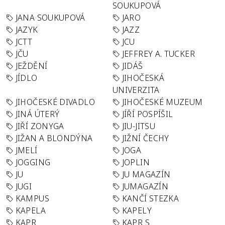
SOUKUPOVÁ
JANA SOUKUPOVÁ
JARO
JAZYK
JAZZ
JCTT
JCU
JČU
JEFFREY A. TUCKER
JEŽDĚNÍ
JIDÁŠ
JÍDLO
JIHOČESKÁ
UNIVERZITA
JIHOČESKÉ DIVADLO
JIHOČESKÉ MUZEUM
JINÁ ÚTERÝ
JÍŘÍ POSPÍŠIL
JIŘÍ ZONYGA
JIU-JITSU
JIŽAN A BLONDÝNA
JIŽNÍ ČECHY
JMELÍ
JOGA
JOGGING
JOPLIN
JU
JU MAGAZÍN
JUGI
JUMAGAZÍN
KAMPUS
KANČÍ STEZKA
KAPELA
KAPELY
KAPR
KAPR S