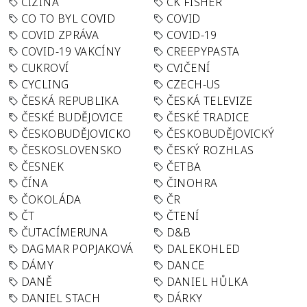
CIZINA
CK FISHER
CO TO BYL COVID
COVID
COVID ZPRÁVA
COVID-19
COVID-19 VAKCÍNY
CREEPYPASTA
CUKROVÍ
CVIČENÍ
CYCLING
CZECH-US
ČESKÁ REPUBLIKA
ČESKÁ TELEVIZE
ČESKÉ BUDĚJOVICE
ČESKÉ TRADICE
ČESKOBUDĚJOVICKO
ČESKOBUDĚJOVICKÝ
ČESKOSLOVENSKO
ČESKÝ ROZHLAS
ČESNEK
ČETBA
ČÍNA
ČINOHRA
ČOKOLÁDA
ČR
ČT
ČTENÍ
ČUTACÍMERUNA
D&B
DAGMAR POPJAKOVÁ
DALEKOHLED
DÁMY
DANCE
DANĚ
DANIEL HŮLKA
DANIEL STACH
DÁRKY