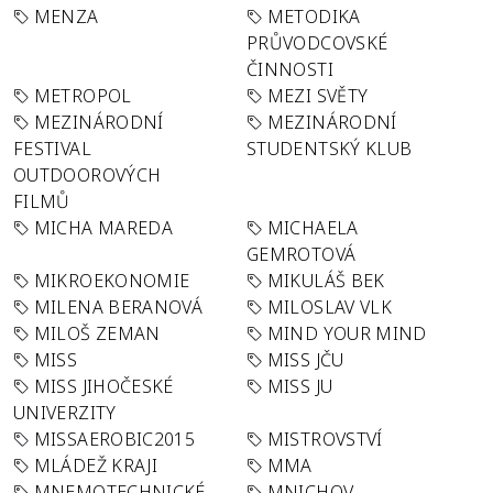
MENZA
METODIKA
PRŮVODCOVSKÉ
ČINNOSTI
METROPOL
MEZI SVĚTY
MEZINÁRODNÍ
MEZINÁRODNÍ
FESTIVAL
STUDENTSKÝ KLUB
OUTDOOROVÝCH
FILMŮ
MICHA MAREDA
MICHAELA
GEMROTOVÁ
MIKROEKONOMIE
MIKULÁŠ BEK
MILENA BERANOVÁ
MILOSLAV VLK
MILOŠ ZEMAN
MIND YOUR MIND
MISS
MISS JČU
MISS JIHOČESKÉ
MISS JU
UNIVERZITY
MISSAEROBIC2015
MISTROVSTVÍ
MLÁDEŽ KRAJI
MMA
MNEMOTECHNICKÉ
MNICHOV