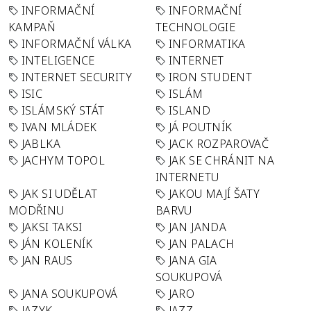
INFORMAČNÍ
INFORMAČNÍ
KAMPAŇ
TECHNOLOGIE
INFORMAČNÍ VÁLKA
INFORMATIKA
INTELIGENCE
INTERNET
INTERNET SECURITY
IRON STUDENT
ISIC
ISLÁM
ISLÁMSKÝ STÁT
ISLAND
IVAN MLÁDEK
JÁ POUTNÍK
JABLKA
JACK ROZPAROVAČ
JACHYM TOPOL
JAK SE CHRÁNIT NA
INTERNETU
JAK SI UDĚLAT
JAKOU MAJÍ ŠATY
MODŘINU
BARVU
JAKSI TAKSI
JAN JANDA
JÁN KOLENÍK
JAN PALACH
JAN RAUS
JANA GIA
SOUKUPOVÁ
JANA SOUKUPOVÁ
JARO
JAZYK
JAZZ