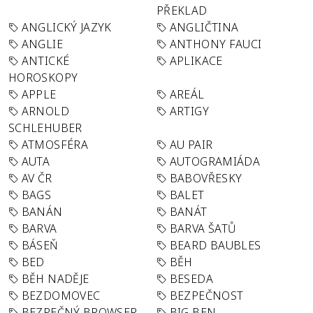
PŘEKLAD
ANGLICKÝ JAZYK
ANGLIČTINA
ANGLIE
ANTHONY FAUCI
ANTICKÉ
APLIKACE
HOROSKOPY
APPLE
AREÁL
ARNOLD
ARTIGY
SCHLEHUBER
ATMOSFÉRA
AU PAIR
AUTA
AUTOGRAMIÁDA
AV ČR
BABOVŘESKY
BAGS
BALET
BANÁN
BANÁT
BARVA
BARVA ŠATŮ
BÁSEŇ
BEARD BAUBLES
BED
BĚH
BĚH NADĚJE
BESEDA
BEZDOMOVEC
BEZPEČNOST
BEZPEČNÝ BROWSER
BIG BEN