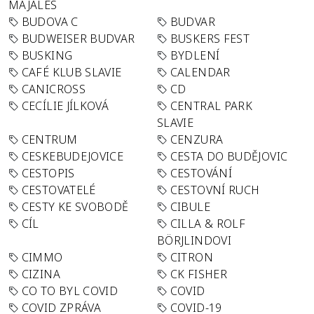
MAJÁLES
BUDOVA C
BUDVAR
BUDWEISER BUDVAR
BUSKERS FEST
BUSKING
BYDLENÍ
CAFÉ KLUB SLAVIE
CALENDAR
CANICROSS
CD
CECÍLIE JÍLKOVÁ
CENTRAL PARK
SLAVIE
CENTRUM
CENZURA
CESKEBUDEJOVICE
CESTA DO BUDĚJOVIC
CESTOPIS
CESTOVÁNÍ
CESTOVATELÉ
CESTOVNÍ RUCH
CESTY KE SVOBODĚ
CIBULE
CÍL
CILLA & ROLF
BÖRJLINDOVI
CIMMO
CITRON
CIZINA
CK FISHER
CO TO BYL COVID
COVID
COVID ZPRÁVA
COVID-19