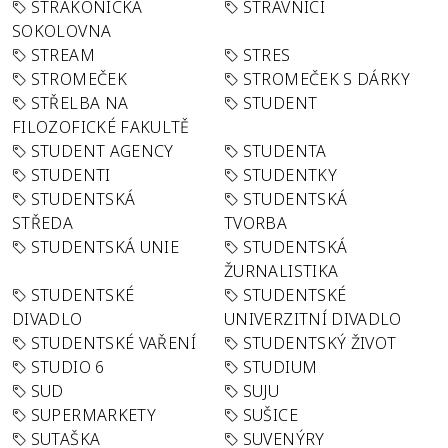
STRAKONICKÁ
STRÁVNÍCI
SOKOLOVNA
STREAM
STRES
STROMEČEK
STROMEČEK S DÁRKY
STŘELBA NA
STUDENT
FILOZOFICKÉ FAKULTĚ
STUDENT AGENCY
STUDENTA
STUDENTI
STUDENTKY
STUDENTSKÁ
STUDENTSKÁ
STŘEDA
TVORBA
STUDENTSKÁ UNIE
STUDENTSKÁ
ŽURNALISTIKA
STUDENTSKÉ
STUDENTSKÉ
DIVADLO
UNIVERZITNÍ DIVADLO
STUDENTSKÉ VAŘENÍ
STUDENTSKÝ ŽIVOT
STUDIO 6
STUDIUM
SUD
SUJU
SUPERMARKETY
SUŠICE
SUTAŠKA
SUVENÝRY