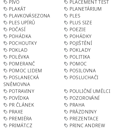
PIVO
PLACEMENT TEST
PLAKÁT
PLANETÁRIUM
PLAVKOVÁSEZONA
PLES
PLES UPÍRŮ
PLUS SIZE
POČASÍ
POEZIE
POHÁDKA
POHÁDKY
POCHOUTKY
POJIŠTĚNÍ
POKLAD
POKLADY
POLÉVKA
POLITIKA
POMERANČ
POMOC
POMOC LIDEM
POSILOVNA
POSLANECKÁ
POSLUCHAČI
SNĚMOVNA
POTRAVINY
POULIČNÍ UMĚLCI
POVÍDKA
POZOROVÁNÍ
PR ČLÁNEK
PRAHA
PRAXE
PRÁZDNINY
PREMIÉRA
PREZENTACE
PRIMÁT.CZ
PRINC ANDREW