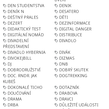
DEN STUDENTSTVA
DENIK
DENÍK N
DESATERO
DEŠTNÝ PRALES
DĚTI
DEZERT
DEZINFORMACE
DIDAKTICKÝ TEST
DIGITAL DANGER
DIGITÁLNÍ NOMÁD
DISTRIBUCE
DIVADELNÍ
DIVADLO
PŘEDSTAVENÍ
DIVADLO HYBERNIA
DIVÁK
DIVOKEJBILL
DIZMAS
DJ
DNB
DOBRODRUŽSTVÍ
DOBRÝ SKUTEK
DOC. RNDR. JAK
DOGTREKKING
KUBEŠ
DOKONALÉ TICHO
DOTAZNÍK
DOUČOVÁNÍ
DRABOVA
DRAMA
DRAVCI
DRBA
DŮLEŽITÉ UDÁLOSTI