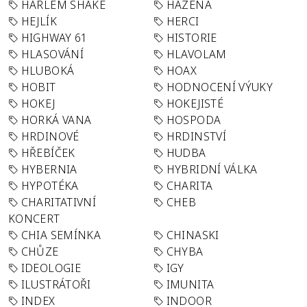
HARLEM SHAKE
HÁZENÁ
HEJLÍK
HERCI
HIGHWAY 61
HISTORIE
HLASOVÁNÍ
HLAVOLAM
HLUBOKÁ
HOAX
HOBIT
HODNOCENÍ VÝUKY
HOKEJ
HOKEJISTÉ
HORKÁ VANA
HOSPODA
HRDINOVÉ
HRDINSTVÍ
HŘEBÍČEK
HUDBA
HYBERNIA
HYBRIDNÍ VÁLKA
HYPOTÉKA
CHARITA
CHARITATIVNÍ
CHEB
KONCERT
CHIA SEMÍNKA
CHINASKI
CHŮZE
CHYBA
IDEOLOGIE
IGY
ILUSTRÁTOŘI
IMUNITA
INDEX
INDOOR