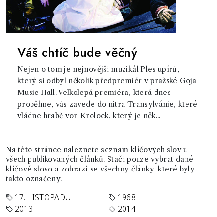
Váš chtíč bude věčný
Nejen o tom je nejnovější muzikál Ples upírů,
který si odbyl několik předpremiér v pražské Goja
Music Hall. Velkolepá premiéra, která dnes
proběhne, vás zavede do nitra Transylvánie, které
vládne hrabě von Krolock, který je něk...
Na této stránce naleznete seznam klíčových slov u
všech publikovaných článků. Stačí pouze vybrat dané
klíčové slovo a zobrazí se všechny články, které byly
takto označeny.
17. LISTOPADU
1968
2013
2014