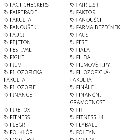
FACT-CHECKERS
FAIR LIST
FAIRTRADE
FAKTOR
FAKULTA
FANOUŠCI
FANOUŠEK
FARMA BEZDÍNEK
FAUCI
FAUST
FEJETON
FEST
FESTIVAL
FIALA
FIGHT
FILDA
FILM
FILMOVÉ TIPY
FILOZOFICKÁ
FILOZOFICKÁ-
FAKULTA
FAKULTA
FILOZOFIE
FINÁLE
FINANCE
FINANČNÍ-
GRAMOTNOST
FIREFOX
FIT
FITNESS
FITNESS 14
FLEGR
FLYBALL
FOLKLÓR
FOLTYN
FOOTFEST
FORUM