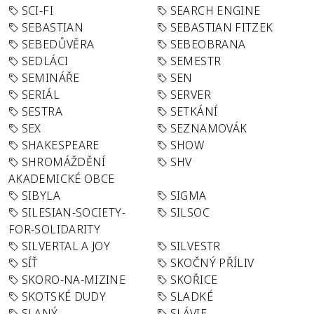
SCI-FI
SEARCH ENGINE
SEBASTIAN
SEBASTIAN FITZEK
SEBEDŮVĚRA
SEBEOBRANA
SEDLÁCI
SEMESTR
SEMINÁŘE
SEN
SERIÁL
SERVER
SESTRA
SETKÁNÍ
SEX
SEZNAMOVÁK
SHAKESPEARE
SHOW
SHROMÁŽDĚNÍ
SHV
AKADEMICKÉ OBCE
SIBYLA
SIGMA
SILESIAN-SOCIETY-
SILSOC
FOR-SOLIDARITY
SILVERTAL A JOY
SILVESTR
SÍŤ
SKOČNÝ PŘÍLIV
SKORO-NA-MIZINE
SKOŘICE
SKOTSKÉ DUDY
SLADKÉ
SLANÝ
SLÁVIE