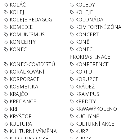
KOLÁČ
KOLEDY
KOLEJ
KOLEJE
KOLEJE PEDAGOG
KOLONÁDA
KOMEDIE
KOMFORTNÍ ZÓNA
KOMUNISMUS
KONCERT
KONCERTY
KONĚ
KONEC
KONEC
PROKRASTINACE
KONEC-COVIDISTŮ
KONFERENCE
KORÁLKOVÁNÍ
KORFU
KORPORACE
KORUPCE
KOSMETIKA
KRÁDEŽ
KRAJČO
KRAMPUS
KREDANCE
KREDITY
KRIT
KRWAWÝKOLENO
KRYŠTOF
KUCHYNĚ
KULTURA
KULTURNÍ AKCE
KULTURNÍ VÝMĚNA
KURZ
KURZ TROPICKÉ
KURZY