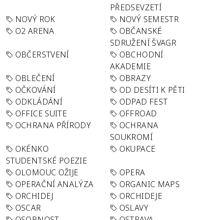
PŘEDSEVZETÍ
NOVÝ ROK
NOVÝ SEMESTR
O2 ARENA
OBČANSKÉ
SDRUŽENÍ ŠVAGR
OBČERSTVENÍ
OBCHODNÍ
AKADEMIE
OBLEČENÍ
OBRAZY
OČKOVÁNÍ
OD DESÍTI K PĚTI
ODKLÁDÁNÍ
ODPAD FEST
OFFICE SUITE
OFFROAD
OCHRANA PŘÍRODY
OCHRANA
SOUKROMÍ
OKÉNKO
OKUPACE
STUDENTSKÉ POEZIE
OLOMOUC OŽIJE
OPERA
OPERAČNÍ ANALÝZA
ORGANIC MAPS
ORCHIDEJ
ORCHIDEJE
OSCAR
OSLAVY
OSOBNOST
OSTRAVA