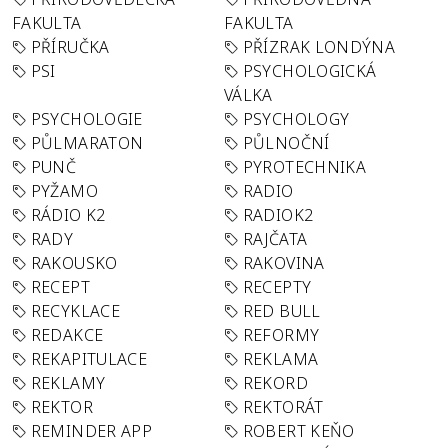
FAKULTA
FAKULTA
PŘÍRUČKA
PŘÍZRAK LONDÝNA
PSI
PSYCHOLOGICKÁ
VÁLKA
PSYCHOLOGIE
PSYCHOLOGY
PŮLMARATON
PŮLNOČNÍ
PUNČ
PYROTECHNIKA
PYŽAMO
RADIO
RÁDIO K2
RADIOK2
RADY
RAJČATA
RAKOUSKO
RAKOVINA
RECEPT
RECEPTY
RECYKLACE
RED BULL
REDAKCE
REFORMY
REKAPITULACE
REKLAMA
REKLAMY
REKORD
REKTOR
REKTORÁT
REMINDER APP
ROBERT KEŇO