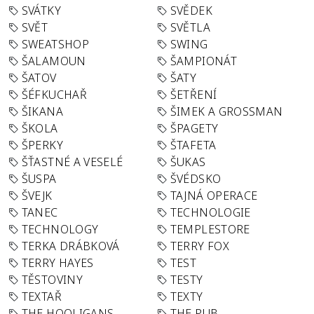
SVÁTKY
SVĚDEK
SVĚT
SVĚTLA
SWEATSHOP
SWING
ŠALAMOUN
ŠAMPIONÁT
ŠATOV
ŠATY
ŠÉFKUCHAŘ
ŠETŘENÍ
ŠIKANA
ŠIMEK A GROSSMAN
ŠKOLA
ŠPAGETY
ŠPERKY
ŠTAFETA
ŠŤASTNÉ A VESELÉ
ŠUKAS
ŠUSPA
ŠVÉDSKO
ŠVEJK
TAJNÁ OPERACE
TANEC
TECHNOLOGIE
TECHNOLOGY
TEMPLESTORE
TERKA DRÁBKOVÁ
TERRY FOX
TERRY HAYES
TEST
TĚSTOVINY
TESTY
TEXTAŘ
TEXTY
THE HOOLIGANS
THE PUB