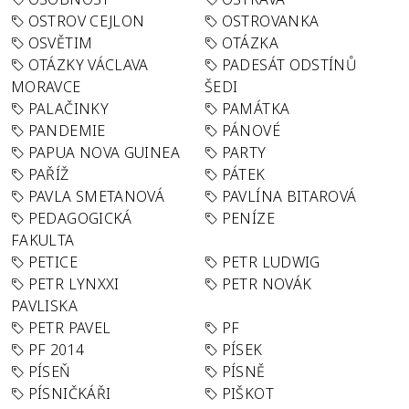
OSTROV CEJLON
OSTROVANKA
OSVĚTIM
OTÁZKA
OTÁZKY VÁCLAVA
PADESÁT ODSTÍNŮ
MORAVCE
ŠEDI
PALAČINKY
PAMÁTKA
PANDEMIE
PÁNOVÉ
PAPUA NOVA GUINEA
PARTY
PAŘÍŽ
PÁTEK
PAVLA SMETANOVÁ
PAVLÍNA BITAROVÁ
PEDAGOGICKÁ
PENÍZE
FAKULTA
PETICE
PETR LUDWIG
PETR LYNXXI
PETR NOVÁK
PAVLISKA
PETR PAVEL
PF
PF 2014
PÍSEK
PÍSEŇ
PÍSNĚ
PÍSNIČKÁŘI
PIŠKOT