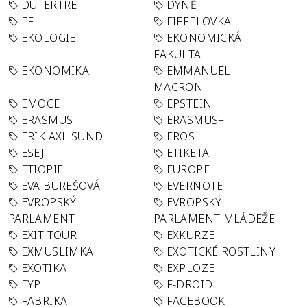
DUTERTRE
DÝNĚ
EF
EIFFELOVKA
EKOLOGIE
EKONOMICKÁ
FAKULTA
EKONOMIKA
EMMANUEL
MACRON
EMOCE
EPSTEIN
ERASMUS
ERASMUS+
ERIK AXL SUND
EROS
ESEJ
ETIKETA
ETIOPIE
EUROPE
EVA BUREŠOVÁ
EVERNOTE
EVROPSKÝ
EVROPSKÝ
PARLAMENT
PARLAMENT MLÁDEŽE
EXIT TOUR
EXKURZE
EXMUSLIMKA
EXOTICKÉ ROSTLINY
EXOTIKA
EXPLOZE
EYP
F-DROID
FABRIKA
FACEBOOK