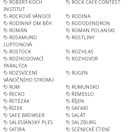
ROBERT-KOCH
ROCK CAFÉ CONTEST
INSTITUT
ROCKOVÉ VÁNOCE
RODINA
RODINNÝ DM BĚH
RODODENDRON
ROMÁN
ROMAN POLANSKI
ROSAMUND
ROSTLINY
LUPTONOVÁ
ROSTOCK
ROZHLAS
ROZHODOVACÍ
ROZHOVOR
PARALÝZA
ROZSVÍCENÍ
RÜGEN
VÁNOČNÍHO STROMU
RUM
RUMUNSKO
ŘECKO
ŘEMESLO
ŘETĚZÁK
ŘÍJEN
ŘÍZEK
SAFARI
SAFE BROWSER
SALÁT
SALESIÁNSKÝ PLES
SALZBURG
SATIRA
SCÉNICKÉ ČTENÍ