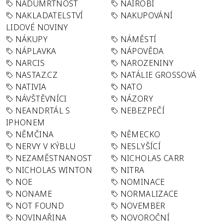
NADÚMRTNOST
NAIROBI
NAKLADATELSTVÍ
NAKUPOVÁNÍ
LIDOVÉ NOVINY
NÁKUPY
NÁMĚSTÍ
NÁPLAVKA
NÁPOVĚDA
NARCIS
NAROZENINY
NASTAZ.CZ
NATÁLIE GROSSOVÁ
NATIVIA
NATO
NÁVŠTĚVNÍCI
NÁZORY
NEANDRTÁL S
NEBEZPEČÍ
IPHONEM
NĚMČINA
NĚMECKO
NERVY V KÝBLU
NESLYŠÍCÍ
NEZAMĚSTNANOST
NICHOLAS CARR
NICHOLAS WINTON
NITRA
NOE
NOMINACE
NONAME
NORMALIZACE
NOT FOUND
NOVEMBER
NOVINAŘINA
NOVOROČNÍ