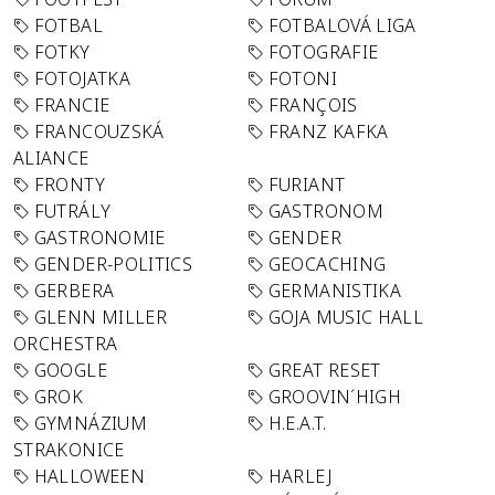
FOTBAL
FOTBALOVÁ LIGA
FOTKY
FOTOGRAFIE
FOTOJATKA
FOTONI
FRANCIE
FRANÇOIS
FRANCOUZSKÁ
FRANZ KAFKA
ALIANCE
FRONTY
FURIANT
FUTRÁLY
GASTRONOM
GASTRONOMIE
GENDER
GENDER-POLITICS
GEOCACHING
GERBERA
GERMANISTIKA
GLENN MILLER
GOJA MUSIC HALL
ORCHESTRA
GOOGLE
GREAT RESET
GROK
GROOVIN´HIGH
GYMNÁZIUM
H.E.A.T.
STRAKONICE
HALLOWEEN
HARLEJ