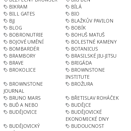
BIKRAM
BÍLÁ
BILL GATES
BIO
BJJ
BLAŽKŮV PAVILON
BLOG
BOBÍK
BOBRONUTRIE
BOHUŠ MATUŠ
BOJOVÉ UMĚNÍ
BOLESTNÉ KAMENY
BOMBARDÉR
BOTANICUS
BRAMBORY
BRASILSKÉ JIU-JITSU
BRAVE
BRIGÁDA
BROKOLICE
BROWNSTONE
INSTITUTE
BROWNSTONE
BROŽURA
JOURNAL
BRUNO MARS
BŘETISLAV ROHÁČEK
BUĎ A NEBO
BUDĚJCE
BUDĚJOVICE
BUDĚJOVICKÉ
EKONOMICKÉ DNY
BUDĚJOVICKÝ
BUDOUCNOST