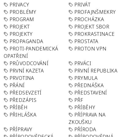
PRIVACY
PRIVÁT
PROBLÉMY
PROFAJNŠMEKRY
PROGRAM
PROCHÁZKA
PROJEKT
PROJEKT SBOR
PROJEKTY
PROKRASTINACE
PROPAGANDA
PROSTATA
PROTI-PANDEMICKÁ
PROTON VPN
OPATŘENÍ
PRŮVODCOVÁNÍ
PRVÁCI
PRVNÍ KAZETA
PRVNÍ REPUBLIKA
PRVOTINA
PRYMULA
PŘÁNÍ
PŘEDNÁŠKA
PŘEDSEVZETÍ
PŘEDSTAVENÍ
PŘEDZÁPIS
PŘF
PŘÍBĚH
PŘÍBĚHY
PŘIHLÁŠKA
PŘÍPRAVA NA
ZKOUŠKU
PŘÍPRAVY
PŘÍRODA
PŘÍRODOVĚDECKÁ
PŘÍRODOVĚDNÁ