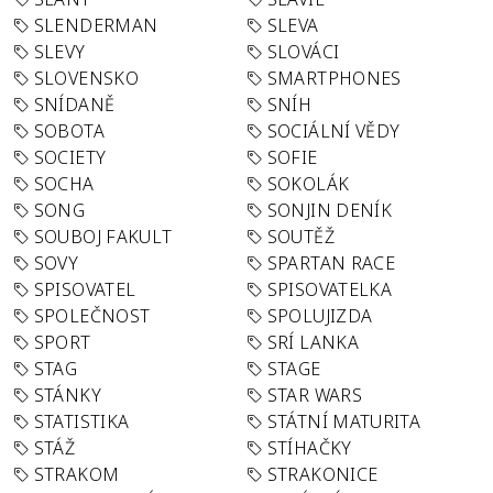
SLENDERMAN
SLEVA
SLEVY
SLOVÁCI
SLOVENSKO
SMARTPHONES
SNÍDANĚ
SNÍH
SOBOTA
SOCIÁLNÍ VĚDY
SOCIETY
SOFIE
SOCHA
SOKOLÁK
SONG
SONJIN DENÍK
SOUBOJ FAKULT
SOUTĚŽ
SOVY
SPARTAN RACE
SPISOVATEL
SPISOVATELKA
SPOLEČNOST
SPOLUJIZDA
SPORT
SRÍ LANKA
STAG
STAGE
STÁNKY
STAR WARS
STATISTIKA
STÁTNÍ MATURITA
STÁŽ
STÍHAČKY
STRAKOM
STRAKONICE