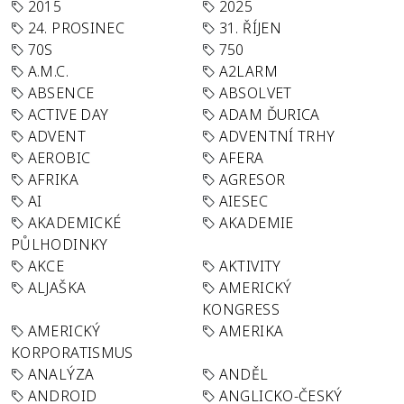
2015
2025
24. PROSINEC
31. ŘÍJEN
70S
750
A.M.C.
A2LARM
ABSENCE
ABSOLVET
ACTIVE DAY
ADAM ĎURICA
ADVENT
ADVENTNÍ TRHY
AEROBIC
AFERA
AFRIKA
AGRESOR
AI
AIESEC
AKADEMICKÉ
AKADEMIE
PŮLHODINKY
AKCE
AKTIVITY
ALJAŠKA
AMERICKÝ
KONGRESS
AMERICKÝ
AMERIKA
KORPORATISMUS
ANALÝZA
ANDĚL
ANDROID
ANGLICKO-ČESKÝ