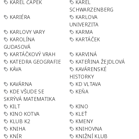
KAREL ČAPEK
KAREL
SCHWARZENBERG
KARIÉRA
KARLOVA
UNIVERZITA
KARLOVY VARY
KARMA
KAROLÍNA
KARTÁČEK
GUDASOVÁ
KARTÁČKOVÝ VRAH
KARVINÁ
KATEDRA GEOGRAFIE
KATEŘINA ŽEJDLOVÁ
KÁVA
KAVÁRENSKÉ
HISTORKY
KAVÁRNA
KD VLTAVA
KDE VŠUDE SE
KEŇA
SKRÝVÁ MATEMATIKA
KILT
KINO
KINO KOTVA
KLEŤ
KLUB K2
KMENY
KNIHA
KNIHOVNA
KNÍR
KNIŽNÍ KLUB