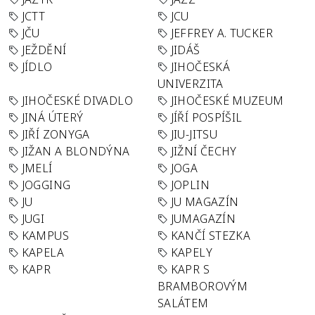
JCTT
JCU
JČU
JEFFREY A. TUCKER
JEŽDĚNÍ
JIDÁŠ
JÍDLO
JIHOČESKÁ
UNIVERZITA
JIHOČESKÉ DIVADLO
JIHOČESKÉ MUZEUM
JINÁ ÚTERÝ
JÍŘÍ POSPÍŠIL
JIŘÍ ZONYGA
JIU-JITSU
JIŽAN A BLONDÝNA
JIŽNÍ ČECHY
JMELÍ
JOGA
JOGGING
JOPLIN
JU
JU MAGAZÍN
JUGI
JUMAGAZÍN
KAMPUS
KANČÍ STEZKA
KAPELA
KAPELY
KAPR
KAPR S
BRAMBOROVÝM
SALÁTEM