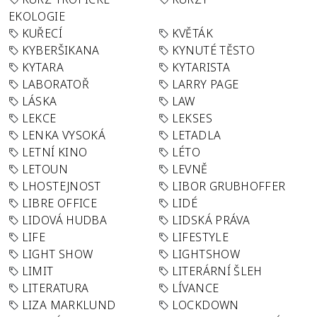
EKOLOGIE
KUŘECÍ
KVĚTÁK
KYBERŠIKANA
KYNUTÉ TĚSTO
KYTARA
KYTARISTA
LABORATOŘ
LARRY PAGE
LÁSKA
LAW
LEKCE
LEKSES
LENKA VYSOKÁ
LETADLA
LETNÍ KINO
LÉTO
LETOUN
LEVNĚ
LHOSTEJNOST
LIBOR GRUBHOFFER
LIBRE OFFICE
LIDÉ
LIDOVÁ HUDBA
LIDSKÁ PRÁVA
LIFE
LIFESTYLE
LIGHT SHOW
LIGHTSHOW
LIMIT
LITERÁRNÍ ŠLEH
LITERATURA
LÍVANCE
LIZA MARKLUND
LOCKDOWN