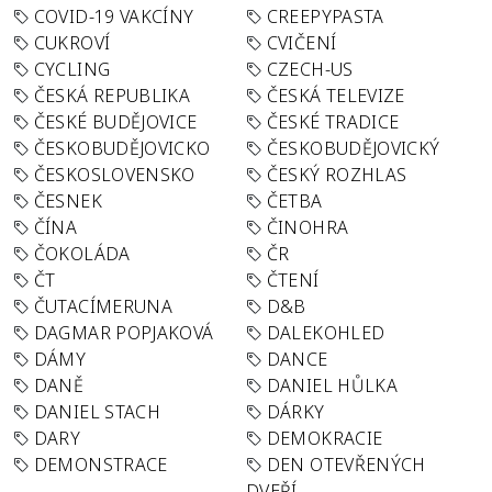
COVID-19 VAKCÍNY
CREEPYPASTA
CUKROVÍ
CVIČENÍ
CYCLING
CZECH-US
ČESKÁ REPUBLIKA
ČESKÁ TELEVIZE
ČESKÉ BUDĚJOVICE
ČESKÉ TRADICE
ČESKOBUDĚJOVICKO
ČESKOBUDĚJOVICKÝ
ČESKOSLOVENSKO
ČESKÝ ROZHLAS
ČESNEK
ČETBA
ČÍNA
ČINOHRA
ČOKOLÁDA
ČR
ČT
ČTENÍ
ČUTACÍMERUNA
D&B
DAGMAR POPJAKOVÁ
DALEKOHLED
DÁMY
DANCE
DANĚ
DANIEL HŮLKA
DANIEL STACH
DÁRKY
DARY
DEMOKRACIE
DEMONSTRACE
DEN OTEVŘENÝCH
DVEŘÍ