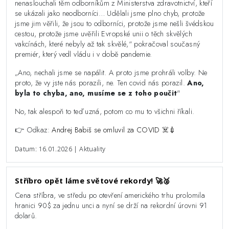
nenaslouchali těm odborníkům z Ministerstva zdravotnictví, kteří
se ukázali jako neodborníci… Udělali jsme plno chyb, protože
jsme jim věřili, že jsou to odborníci, protože jsme nešli švédskou
cestou, protože jsme uvěřili Evropské unii o těch skvělých
vakcínách, které nebyly až tak skvělé,“ pokračoval současný
premiér, který vedl vládu i v době pandemie.
„Ano, nechali jsme se napálit. A proto jsme prohráli volby. Ne
proto, že vy jste nás porazili, ne. Ten covid nás porazil.
Ano,
byla to chyba, ano, musíme se z toho poučit
"
No, tak alespoň to teď uzná, potom co mu to všichni říkali.
👉 Odkaz:
Andrej Babiš se omluvil za COVID ☠️💉
Datum: 16.01.2026 | Aktuality
Stříbro opět láme světové rekordy! 🚀🥈
Cena stříbra, ve středu po otevření amerického trhu prolomila
hranici 90$ za jednu unci a nyní se drží na rekordní úrovni 91
dolarů.