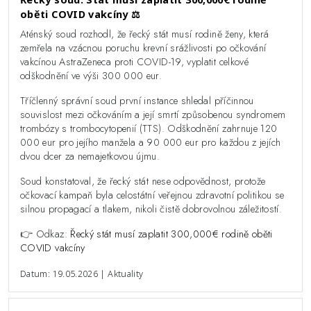
oběti COVID vakcíny ⚖️
Aténský soud rozhodl, že řecký stát musí rodině ženy, která
zemřela na vzácnou poruchu krevní srážlivosti po očkování
vakcínou AstraZeneca proti COVID-19, vyplatit celkové
odškodnění ve výši 300 000 eur.
Tříčlenný správní soud první instance shledal příčinnou
souvislost mezi očkováním a její smrtí způsobenou syndromem
trombózy s trombocytopenií (TTS). Odškodnění zahrnuje 120
000 eur pro jejího manžela a 90 000 eur pro každou z jejích
dvou dcer za nemajetkovou újmu.
Soud konstatoval, že řecký stát nese odpovědnost, protože
očkovací kampaň byla celostátní veřejnou zdravotní politikou se
silnou propagací a tlakem, nikoli čistě dobrovolnou záležitostí.
👉 Odkaz:
Řecký stát musí zaplatit 300,000€ rodině oběti
COVID vakcíny
Datum: 19.05.2026 | Aktuality