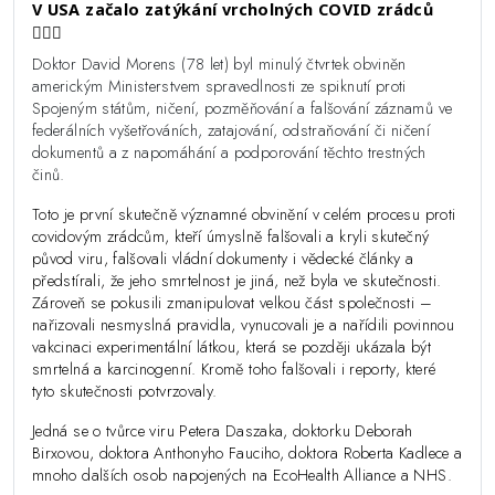
V USA začalo zatýkání vrcholných COVID zrádců
👮🏻‍♂️
Doktor David Morens (78 let) byl minulý čtvrtek obviněn
americkým Ministerstvem spravedlnosti ze spiknutí proti
Spojeným státům, ničení, pozměňování a falšování záznamů ve
federálních vyšetřováních, zatajování, odstraňování či ničení
dokumentů a z napomáhání a podporování těchto trestných
činů.
Toto je první skutečně významné obvinění v celém procesu proti
covidovým zrádcům, kteří úmyslně falšovali a kryli skutečný
původ viru, falšovali vládní dokumenty i vědecké články a
předstírali, že jeho smrtelnost je jiná, než byla ve skutečnosti.
Zároveň se pokusili zmanipulovat velkou část společnosti –
nařizovali nesmyslná pravidla, vynucovali je a nařídili povinnou
vakcinaci experimentální látkou, která se později ukázala být
smrtelná a karcinogenní. Kromě toho falšovali i reporty, které
tyto skutečnosti potvrzovaly.
Jedná se o tvůrce viru Petera Daszaka, doktorku Deborah
Birxovou, doktora Anthonyho Fauciho, doktora Roberta Kadlece a
mnoho dalších osob napojených na EcoHealth Alliance a NHS.