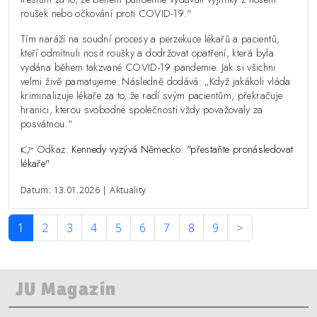
roušek nebo očkování proti COVID-19."
Tím naráží na soudní procesy a perzekuce lékařů a pacientů,
kteří odmítnuli nosit roušky a dodržovat opatření, která byla
vydána během takzvané COVID-19 pandemie. Jak si všichni
velmi živě pamatujeme. Následně dodává: „Když jakákoli vláda
kriminalizuje lékaře za to, že radí svým pacientům, překračuje
hranici, kterou svobodné společnosti vždy považovaly za
posvátnou.“
👉 Odkaz:
Kennedy vyzývá Německo: "přestaňte pronásledovat
lékaře"
Datum: 13.01.2026 | Aktuality
1
2
3
4
5
6
7
8
9
>