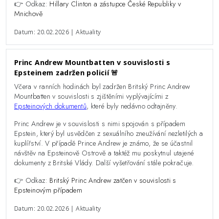
👉 Odkaz:
Hillary Clinton a zástupce České Republiky v
Mnichově
Datum: 20.02.2026 | Aktuality
Princ Andrew Mountbatten v souvislosti s
Epsteinem zadržen policií 🚨
Včera v ranních hodinách byl zadržen Britský Princ Andrew
Mountbatten v souvislosti s zjištěními vyplývajícími z
Epsteinových dokumentů
, které byly nedávno odtajněny.
Princ Andrew je v souvislosti s nimi spojován s případem
Epstein, který byl usvědčen z sexuálního zneužívání nezletilých a
kuplířství. V případě Prince Andrew je známo, že se účastnil
návštěv na Epsteinově Ostrově a taktéž mu poskytnul utajené
dokumenty z Britské Vlády. Další vyšetřování stále pokračuje.
👉 Odkaz:
Britský Princ Andrew zatčen v souvislosti s
Epsteinovým případem
Datum: 20.02.2026 | Aktuality