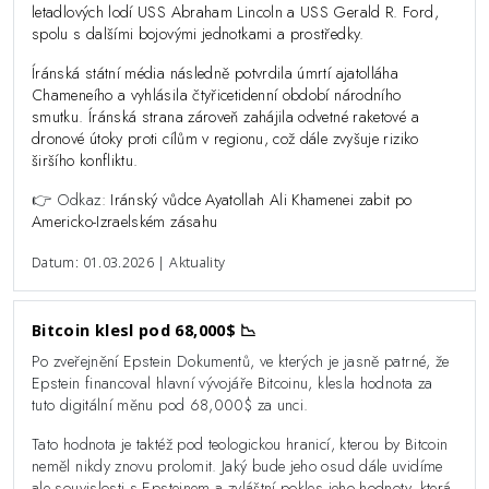
letadlových lodí USS Abraham Lincoln a USS Gerald R. Ford,
spolu s dalšími bojovými jednotkami a prostředky.
Íránská státní média následně potvrdila úmrtí ajatolláha
Chameneího a vyhlásila čtyřicetidenní období národního
smutku. Íránská strana zároveň zahájila odvetné raketové a
dronové útoky proti cílům v regionu, což dále zvyšuje riziko
širšího konfliktu.
👉 Odkaz:
Iránský vůdce Ayatollah Ali Khamenei zabit po
Americko-Izraelském zásahu
Datum: 01.03.2026 | Aktuality
Bitcoin klesl pod 68,000$ 📉
Po zveřejnění Epstein Dokumentů, ve kterých je jasně patrné, že
Epstein financoval hlavní vývojáře Bitcoinu, klesla hodnota za
tuto digitální měnu pod 68,000$ za unci.
Tato hodnota je taktéž pod teologickou hranicí, kterou by Bitcoin
neměl nikdy znovu prolomit. Jaký bude jeho osud dále uvidíme
ale souvislosti s Epsteinem a zvláštní pokles jeho hodnoty, která