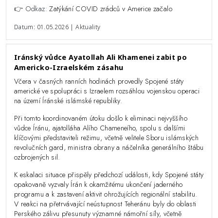
👉 Odkaz:
Zatýkání COVID zrádců v Americe začalo
Datum: 01.05.2026 | Aktuality
Iránský vůdce Ayatollah Ali Khamenei zabit po
Americko-Izraelském zásahu
Včera v časných ranních hodinách provedly Spojené státy
americké ve spolupráci s Izraelem rozsáhlou vojenskou operaci
na území Íránské islámské republiky.
Při tomto koordinovaném útoku došlo k eliminaci nejvyššího
vůdce Íránu, ajatolláha Alího Chameneího, spolu s dalšími
klíčovými představiteli režimu, včetně velitele Sboru islámských
revolučních gard, ministra obrany a náčelníka generálního štábu
ozbrojených sil.
K eskalaci situace přispěly předchozí události, kdy Spojené státy
opakovaně vyzvaly Írán k okamžitému ukončení jaderného
programu a k zastavení aktivit ohrožujících regionální stabilitu.
V reakci na přetrvávající neústupnost Teheránu byly do oblasti
Perského zálivu přesunuty významné námořní síly, včetně