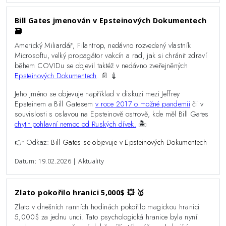
Bill Gates jmenován v Epsteinových Dokumentech
🗃️
Americký Miliardář, Filantrop, nedávno rozvedený vlastník
Microsoftu, velký propagátor vakcín a rad, jak si chránit zdraví
během COVIDu se objevil taktéž v nedávno zveřejněných
Epsteinových Dokumentech
. 📄 💉
Jeho jméno se objevuje například v diskuzi mezi Jeffrey
Epsteinem a Bill Gatesem
v roce 2017 o možné pandemii
či v
souvislosti s oslavou na Epsteinově ostrově, kde měl Bill Gates
chytit pohlavní nemoc od Ruských dívek.
🏝️
👉 Odkaz:
Bill Gates se objevuje v Epsteinových Dokumentech
Datum: 19.02.2026 | Aktuality
Zlato pokořilo hranici 5,000$ 💥 🥇
Zlato v dnešních ranních hodinách pokořilo magickou hranici
5,000$ za jednu unci. Tato psychologická hranice byla nyní