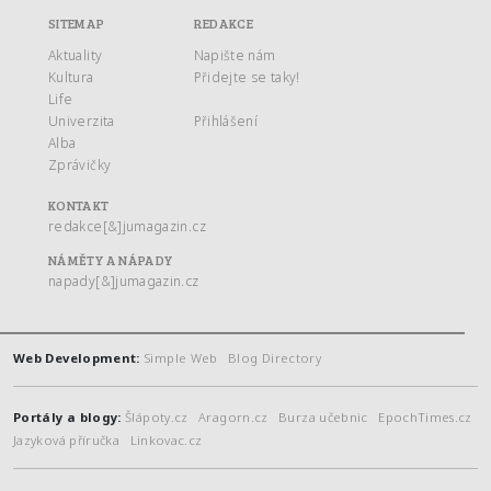
SITEMAP
REDAKCE
Aktuality
Napište nám
Kultura
Přidejte se taky!
Life
Univerzita
Přihlášení
Alba
Zprávičky
KONTAKT
redakce[&]jumagazin.cz
NÁMĚTY A NÁPADY
napady[&]jumagazin.cz
Web Development:
Simple Web
Blog Directory
Portály a blogy:
Šlápoty.cz
Aragorn.cz
Burza učebnic
EpochTimes.cz
Jazyková příručka
Linkovac.cz