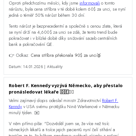
Oproti předchozímu měsíci, kdy jsme
informovali
o tomto
nárůstu, byla cena stříbra v té době kolem 60$ za unci, se nyní
jedná o téměř 50% nárůst během 30 dní.
Tento nárůst je bezprecedentní a společně s cenou zlata, která
se nyní drží na 4,600$ za unci se zdá, že tento trend bude
pokračovat i v blízké době díky snižování sazeb centrálních
bank a pokračování QE.
👉 Odkaz:
Cena stříbra překonala 90$ za unci🥈
Datum: 14.01.2026 | Aktuality
Robert F. Kennedy vyzývá Německo, aby přestalo
pronásledovat lékaře 🇩🇪👨‍⚕️
Velmi zajímavý dopis odeslal ministr Zdravotnictví
Robert F.
Kenndy
v USA svému protějšku
Nině Warkenové
v Německu
minulý týden. ✉️
V něm přímo píše: "Dozvěděl jsem se, že více než tisíc
německých lékařů a tisíce jejich pacientů nyní čelí stíhání a
trestům za to, že během pandemie vydávali výjimky z nošení