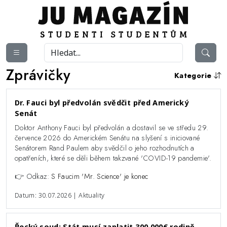
Zprávičky
Kategorie
Dr. Fauci byl předvolán svědčit před Americký
Senát
Doktor Anthony Fauci byl předvolán a dostavil se ve středu 29.
července 2026 do Americkém Senátu na slyšení s iniciované
Senátorem Rand Paulem aby svědčil o jeho rozhodnutích a
opatřeních, které se děli během takzvané 'COVID-19 pandemie'.
👉 Odkaz:
S Faucim 'Mr. Science' je konec
Datum: 30.07.2026 | Aktuality
Řecký soud: Stát musí zaplatit 300,000€ rodině