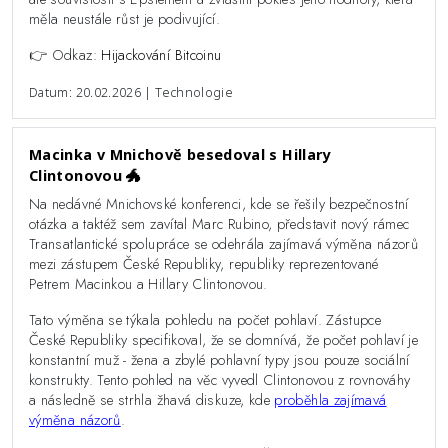
měla neustále růst je podivující.
👉 Odkaz:
Hijackování Bitcoinu
Datum: 20.02.2026 | Technologie
Macinka v Mnichově besedoval s Hillary
Clintonovou 🐲
Na nedávné Mnichovské konferenci, kde se řešily bezpečnostní
otázka a taktéž sem zavítal Marc Rubino, představit nový rámec
Transatlantické spolupráce se odehrála zajímavá výměna názorů
mezi zástupem České Republiky, republiky reprezentované
Petrem Macinkou a Hillary Clintonovou.
Tato výměna se týkala pohledu na počet pohlaví. Zástupce
České Republiky specifikoval, že se domnívá, že počet pohlaví je
konstantní muž - žena a zbylé pohlavní typy jsou pouze sociální
konstrukty. Tento pohled na věc vyvedl Clintonovou z rovnováhy
a následně se strhla žhavá diskuze, kde
proběhla zajímavá
výměna názorů
.