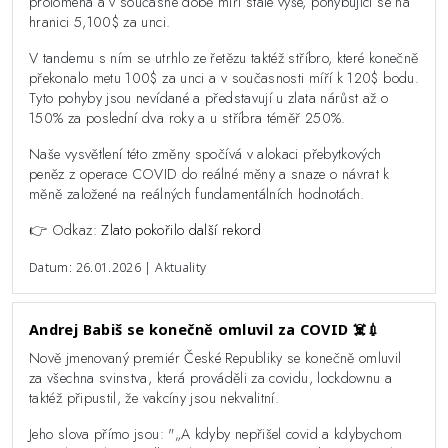
prolomena a v současné době míří stále výše, pohybující se na
hranici 5,100$ za unci.
V tandemu s ním se utrhlo ze řetězu taktéž stříbro, které konečně
překonalo metu 100$ za unci a v současnosti míří k 120$ bodu.
Tyto pohyby jsou nevídané a představují u zlata nárůst až o
150% za poslední dva roky a u stříbra téměř 250%.
Naše vysvětlení této změny spočívá v alokaci přebytkových
peněz z operace COVID do reálné měny a snaze o návrat k
měně založené na reálných fundamentálních hodnotách.
👉 Odkaz:
Zlato pokořilo další rekord
Datum: 26.01.2026 | Aktuality
Andrej Babiš se konečně omluvil za COVID ☠️💉
Nově jmenovaný premiér České Republiky se konečně omluvil
za všechna svinstva, která prováděli za covidu, lockdownu a
taktéž připustil, že vakcíny jsou nekvalitní.
Jeho slova přímo jsou: "„A kdyby nepřišel covid a kdybychom