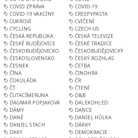
COVID ZPRÁVA
COVID-19
COVID-19 VAKCÍNY
CREEPYPASTA
CUKROVÍ
CVIČENÍ
CYCLING
CZECH-US
ČESKÁ REPUBLIKA
ČESKÁ TELEVIZE
ČESKÉ BUDĚJOVICE
ČESKÉ TRADICE
ČESKOBUDĚJOVICKO
ČESKOBUDĚJOVICKÝ
ČESKOSLOVENSKO
ČESKÝ ROZHLAS
ČESNEK
ČETBA
ČÍNA
ČINOHRA
ČOKOLÁDA
ČR
ČT
ČTENÍ
ČUTACÍMERUNA
D&B
DAGMAR POPJAKOVÁ
DALEKOHLED
DÁMY
DANCE
DANĚ
DANIEL HŮLKA
DANIEL STACH
DÁRKY
DARY
DEMOKRACIE