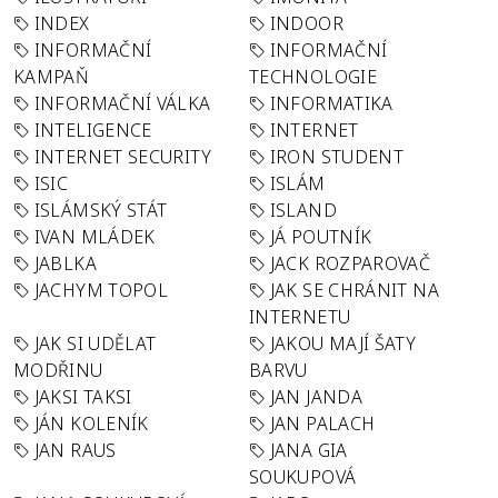
INDEX
INDOOR
INFORMAČNÍ
INFORMAČNÍ
KAMPAŇ
TECHNOLOGIE
INFORMAČNÍ VÁLKA
INFORMATIKA
INTELIGENCE
INTERNET
INTERNET SECURITY
IRON STUDENT
ISIC
ISLÁM
ISLÁMSKÝ STÁT
ISLAND
IVAN MLÁDEK
JÁ POUTNÍK
JABLKA
JACK ROZPAROVAČ
JACHYM TOPOL
JAK SE CHRÁNIT NA
INTERNETU
JAK SI UDĚLAT
JAKOU MAJÍ ŠATY
MODŘINU
BARVU
JAKSI TAKSI
JAN JANDA
JÁN KOLENÍK
JAN PALACH
JAN RAUS
JANA GIA
SOUKUPOVÁ