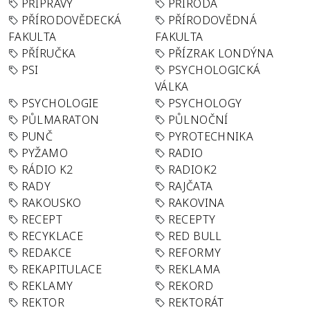
PŘÍPRAVY
PŘÍRODA
PŘÍRODOVĚDECKÁ
PŘÍRODOVĚDNÁ
FAKULTA
FAKULTA
PŘÍRUČKA
PŘÍZRAK LONDÝNA
PSI
PSYCHOLOGICKÁ
VÁLKA
PSYCHOLOGIE
PSYCHOLOGY
PŮLMARATON
PŮLNOČNÍ
PUNČ
PYROTECHNIKA
PYŽAMO
RADIO
RÁDIO K2
RADIOK2
RADY
RAJČATA
RAKOUSKO
RAKOVINA
RECEPT
RECEPTY
RECYKLACE
RED BULL
REDAKCE
REFORMY
REKAPITULACE
REKLAMA
REKLAMY
REKORD
REKTOR
REKTORÁT