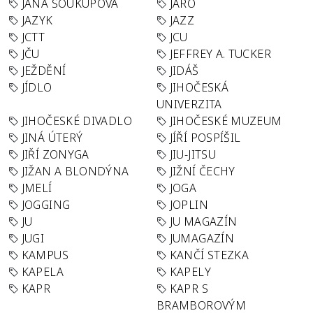
JANA SOUKUPOVÁ
JARO
JAZYK
JAZZ
JCTT
JCU
JČU
JEFFREY A. TUCKER
JEŽDĚNÍ
JIDÁŠ
JÍDLO
JIHOČESKÁ
UNIVERZITA
JIHOČESKÉ DIVADLO
JIHOČESKÉ MUZEUM
JINÁ ÚTERÝ
JÍŘÍ POSPÍŠIL
JIŘÍ ZONYGA
JIU-JITSU
JIŽAN A BLONDÝNA
JIŽNÍ ČECHY
JMELÍ
JOGA
JOGGING
JOPLIN
JU
JU MAGAZÍN
JUGI
JUMAGAZÍN
KAMPUS
KANČÍ STEZKA
KAPELA
KAPELY
KAPR
KAPR S
BRAMBOROVÝM