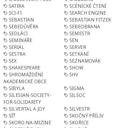
SATIRA
SCÉNICKÉ ČTENÍ
SCI-FI
SEARCH ENGINE
SEBASTIAN
SEBASTIAN FITZEK
SEBEDŮVĚRA
SEBEOBRANA
SEDLÁCI
SEMESTR
SEMINÁŘE
SEN
SERIÁL
SERVER
SESTRA
SETKÁNÍ
SEX
SEZNAMOVÁK
SHAKESPEARE
SHOW
SHROMÁŽDĚNÍ
SHV
AKADEMICKÉ OBCE
SIBYLA
SIGMA
SILESIAN-SOCIETY-
SILSOC
FOR-SOLIDARITY
SILVERTAL A JOY
SILVESTR
SÍŤ
SKOČNÝ PŘÍLIV
SKORO-NA-MIZINE
SKOŘICE