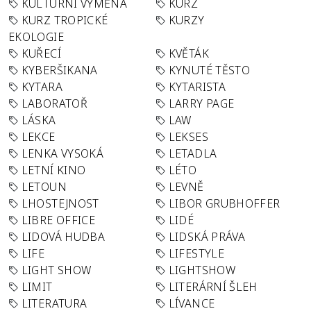
KULTURNÍ VÝMĚNA
KURZ
KURZ TROPICKÉ
KURZY
EKOLOGIE
KUŘECÍ
KVĚTÁK
KYBERŠIKANA
KYNUTÉ TĚSTO
KYTARA
KYTARISTA
LABORATOŘ
LARRY PAGE
LÁSKA
LAW
LEKCE
LEKSES
LENKA VYSOKÁ
LETADLA
LETNÍ KINO
LÉTO
LETOUN
LEVNĚ
LHOSTEJNOST
LIBOR GRUBHOFFER
LIBRE OFFICE
LIDÉ
LIDOVÁ HUDBA
LIDSKÁ PRÁVA
LIFE
LIFESTYLE
LIGHT SHOW
LIGHTSHOW
LIMIT
LITERÁRNÍ ŠLEH
LITERATURA
LÍVANCE