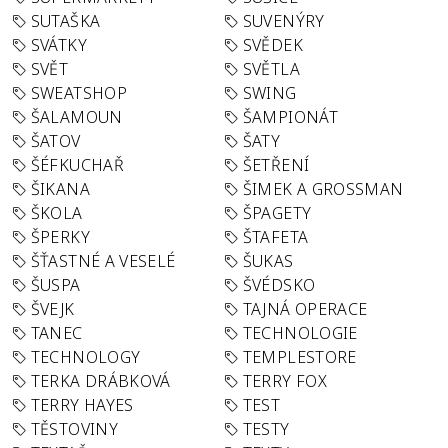
SUTAŠKA
SUVENÝRY
SVÁTKY
SVĚDEK
SVĚT
SVĚTLA
SWEATSHOP
SWING
ŠALAMOUN
ŠAMPIONÁT
ŠATOV
ŠATY
ŠÉFKUCHAŘ
ŠETŘENÍ
ŠIKANA
ŠIMEK A GROSSMAN
ŠKOLA
ŠPAGETY
ŠPERKY
ŠTAFETA
ŠŤASTNÉ A VESELÉ
ŠUKAS
ŠUSPA
ŠVÉDSKO
ŠVEJK
TAJNÁ OPERACE
TANEC
TECHNOLOGIE
TECHNOLOGY
TEMPLESTORE
TERKA DRÁBKOVÁ
TERRY FOX
TERRY HAYES
TEST
TĚSTOVINY
TESTY