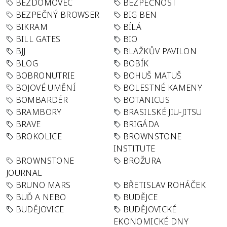
BEZDOMOVEC
BEZPEČNOST
BEZPEČNÝ BROWSER
BIG BEN
BIKRAM
BÍLÁ
BILL GATES
BIO
BJJ
BLAŽKŮV PAVILON
BLOG
BOBÍK
BOBRONUTRIE
BOHUŠ MATUŠ
BOJOVÉ UMĚNÍ
BOLESTNÉ KAMENY
BOMBARDÉR
BOTANICUS
BRAMBORY
BRASILSKÉ JIU-JITSU
BRAVE
BRIGÁDA
BROKOLICE
BROWNSTONE
INSTITUTE
BROWNSTONE
BROŽURA
JOURNAL
BRUNO MARS
BŘETISLAV ROHÁČEK
BUĎ A NEBO
BUDĚJCE
BUDĚJOVICE
BUDĚJOVICKÉ
EKONOMICKÉ DNY