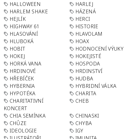
HALLOWEEN
HARLEJ
HARLEM SHAKE
HÁZENÁ
HEJLÍK
HERCI
HIGHWAY 61
HISTORIE
HLASOVÁNÍ
HLAVOLAM
HLUBOKÁ
HOAX
HOBIT
HODNOCENÍ VÝUKY
HOKEJ
HOKEJISTÉ
HORKÁ VANA
HOSPODA
HRDINOVÉ
HRDINSTVÍ
HŘEBÍČEK
HUDBA
HYBERNIA
HYBRIDNÍ VÁLKA
HYPOTÉKA
CHARITA
CHARITATIVNÍ
CHEB
KONCERT
CHIA SEMÍNKA
CHINASKI
CHŮZE
CHYBA
IDEOLOGIE
IGY
ILUSTRÁTOŘI
IMUNITA