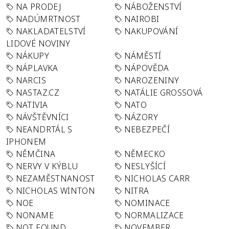
NA PRODEJ
NÁBOŽENSTVÍ
NADÚMRTNOST
NAIROBI
NAKLADATELSTVÍ
NAKUPOVÁNÍ
LIDOVÉ NOVINY
NÁKUPY
NÁMĚSTÍ
NÁPLAVKA
NÁPOVĚDA
NARCIS
NAROZENINY
NASTAZ.CZ
NATÁLIE GROSSOVÁ
NATIVIA
NATO
NÁVŠTĚVNÍCI
NÁZORY
NEANDRTÁL S
NEBEZPEČÍ
IPHONEM
NĚMČINA
NĚMECKO
NERVY V KÝBLU
NESLYŠÍCÍ
NEZAMĚSTNANOST
NICHOLAS CARR
NICHOLAS WINTON
NITRA
NOE
NOMINACE
NONAME
NORMALIZACE
NOT FOUND
NOVEMBER