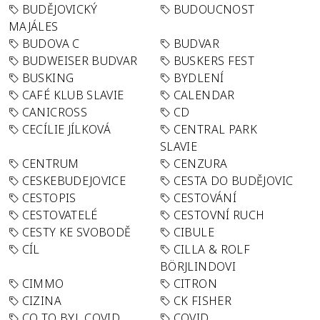
BUDĚJOVICKÝ
BUDOUCNOST
MAJÁLES
BUDOVA C
BUDVAR
BUDWEISER BUDVAR
BUSKERS FEST
BUSKING
BYDLENÍ
CAFÉ KLUB SLAVIE
CALENDAR
CANICROSS
CD
CECÍLIE JÍLKOVÁ
CENTRAL PARK
SLAVIE
CENTRUM
CENZURA
CESKEBUDEJOVICE
CESTA DO BUDĚJOVIC
CESTOPIS
CESTOVÁNÍ
CESTOVATELÉ
CESTOVNÍ RUCH
CESTY KE SVOBODĚ
CIBULE
CÍL
CILLA & ROLF
BÖRJLINDOVI
CIMMO
CITRON
CIZINA
CK FISHER
CO TO BYL COVID
COVID