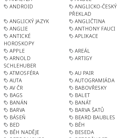
ANDROID
ANGLICKO-ČESKÝ
PŘEKLAD
ANGLICKÝ JAZYK
ANGLIČTINA
ANGLIE
ANTHONY FAUCI
ANTICKÉ
APLIKACE
HOROSKOPY
APPLE
AREÁL
ARNOLD
ARTIGY
SCHLEHUBER
ATMOSFÉRA
AU PAIR
AUTA
AUTOGRAMIÁDA
AV ČR
BABOVŘESKY
BAGS
BALET
BANÁN
BANÁT
BARVA
BARVA ŠATŮ
BÁSEŇ
BEARD BAUBLES
BED
BĚH
BĚH NADĚJE
BESEDA