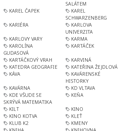
SALÁTEM
KAREL ČAPEK
KAREL
SCHWARZENBERG
KARIÉRA
KARLOVA
UNIVERZITA
KARLOVY VARY
KARMA
KAROLÍNA
KARTÁČEK
GUDASOVÁ
KARTÁČKOVÝ VRAH
KARVINÁ
KATEDRA GEOGRAFIE
KATEŘINA ŽEJDLOVÁ
KÁVA
KAVÁRENSKÉ
HISTORKY
KAVÁRNA
KD VLTAVA
KDE VŠUDE SE
KEŇA
SKRÝVÁ MATEMATIKA
KILT
KINO
KINO KOTVA
KLEŤ
KLUB K2
KMENY
KNIHA
KNIHOVNA