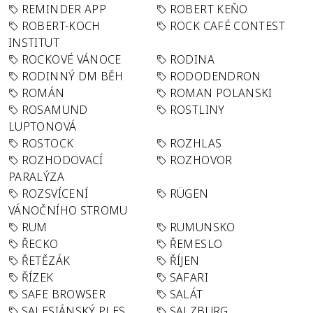
REMINDER APP
ROBERT KEŇO
ROBERT-KOCH
ROCK CAFÉ CONTEST
INSTITUT
ROCKOVÉ VÁNOCE
RODINA
RODINNÝ DM BĚH
RODODENDRON
ROMÁN
ROMAN POLANSKI
ROSAMUND
ROSTLINY
LUPTONOVÁ
ROSTOCK
ROZHLAS
ROZHODOVACÍ
ROZHOVOR
PARALÝZA
ROZSVÍCENÍ
RÜGEN
VÁNOČNÍHO STROMU
RUM
RUMUNSKO
ŘECKO
ŘEMESLO
ŘETĚZÁK
ŘÍJEN
ŘÍZEK
SAFARI
SAFE BROWSER
SALÁT
SALESIÁNSKÝ PLES
SALZBURG