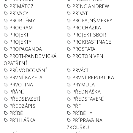
PRIMÁT.CZ
PRINC ANDREW
PRIVACY
PRIVÁT
PROBLÉMY
PROFAJNŠMEKRY
PROGRAM
PROCHÁZKA
PROJEKT
PROJEKT SBOR
PROJEKTY
PROKRASTINACE
PROPAGANDA
PROSTATA
PROTI-PANDEMICKÁ
PROTON VPN
OPATŘENÍ
PRŮVODCOVÁNÍ
PRVÁCI
PRVNÍ KAZETA
PRVNÍ REPUBLIKA
PRVOTINA
PRYMULA
PŘÁNÍ
PŘEDNÁŠKA
PŘEDSEVZETÍ
PŘEDSTAVENÍ
PŘEDZÁPIS
PŘF
PŘÍBĚH
PŘÍBĚHY
PŘIHLÁŠKA
PŘÍPRAVA NA
ZKOUŠKU