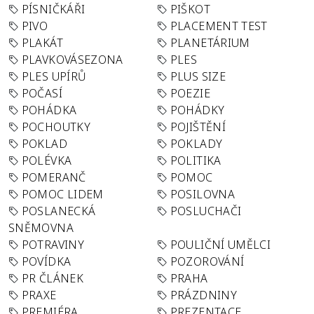
PÍSNIČKÁŘI
PIŠKOT
PIVO
PLACEMENT TEST
PLAKÁT
PLANETÁRIUM
PLAVKOVÁSEZONA
PLES
PLES UPÍRŮ
PLUS SIZE
POČASÍ
POEZIE
POHÁDKA
POHÁDKY
POCHOUTKY
POJIŠTĚNÍ
POKLAD
POKLADY
POLÉVKA
POLITIKA
POMERANČ
POMOC
POMOC LIDEM
POSILOVNA
POSLANECKÁ
POSLUCHAČI
SNĚMOVNA
POTRAVINY
POULIČNÍ UMĚLCI
POVÍDKA
POZOROVÁNÍ
PR ČLÁNEK
PRAHA
PRAXE
PRÁZDNINY
PREMIÉRA
PREZENTACE