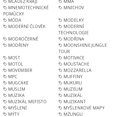
MLÁDEŽ KRAJI
MMA
MNEMOTECHNICKÉ
MNICHOV
POMŮCKY
MÓDA
MODELKY
MODERNÍ ČLOVĚK
MODERNÍ
TECHNOLOGIE
MODROČERNÉ
MODŘINA
MODŘINY
MOONSHINE JUNGLE
TOUR
MOST
MOTIVACE
MOTOL
MOUSTACHE
MOVEMBER
MOZZARELLA
MPC
MUFFINY
MUGCAKE
MUKURU
MUSLIM
MUZEUM
MUZIKA
MUZIKÁL
MUZIKÁL MEFISTO
MUZIKANT
MYŠLENÍ
MYŠLENKOVÉ MAPY
MÝTY
MZUNGU