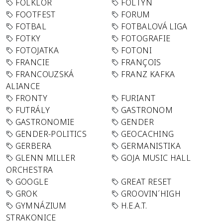
FOLKLÓR
FOLTYN
FOOTFEST
FORUM
FOTBAL
FOTBALOVÁ LIGA
FOTKY
FOTOGRAFIE
FOTOJATKA
FOTONI
FRANCIE
FRANÇOIS
FRANCOUZSKÁ
FRANZ KAFKA
ALIANCE
FRONTY
FURIANT
FUTRÁLY
GASTRONOM
GASTRONOMIE
GENDER
GENDER-POLITICS
GEOCACHING
GERBERA
GERMANISTIKA
GLENN MILLER
GOJA MUSIC HALL
ORCHESTRA
GOOGLE
GREAT RESET
GROK
GROOVIN´HIGH
GYMNÁZIUM
H.E.A.T.
STRAKONICE