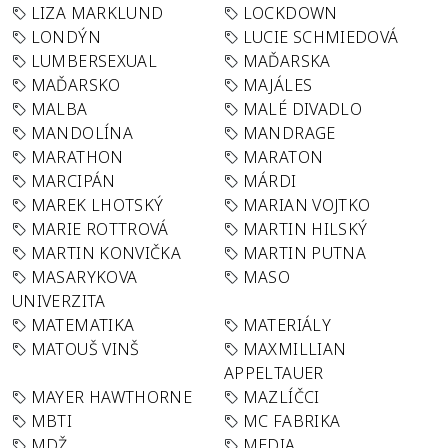
LIZA MARKLUND
LOCKDOWN
LONDÝN
LUCIE SCHMIEDOVÁ
LUMBERSEXUAL
MAĎARSKA
MAĎARSKO
MAJÁLES
MALBA
MALÉ DIVADLO
MANDOLÍNA
MANDRAGE
MARATHON
MARATON
MARCIPÁN
MÁRDI
MAREK LHOTSKÝ
MARIAN VOJTKO
MARIE ROTTROVÁ
MARTIN HILSKÝ
MARTIN KONVIČKA
MARTIN PUTNA
MASARYKOVA
MASO
UNIVERZITA
MATEMATIKA
MATERIÁLY
MATOUŠ VINŠ
MAXMILLIAN
APPELTAUER
MAYER HAWTHORNE
MAZLÍČCI
MBTI
MC FABRIKA
MDŽ
MEDIA