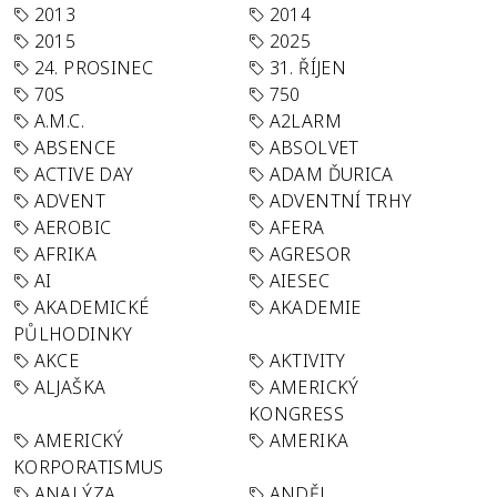
2013
2014
2015
2025
24. PROSINEC
31. ŘÍJEN
70S
750
A.M.C.
A2LARM
ABSENCE
ABSOLVET
ACTIVE DAY
ADAM ĎURICA
ADVENT
ADVENTNÍ TRHY
AEROBIC
AFERA
AFRIKA
AGRESOR
AI
AIESEC
AKADEMICKÉ
AKADEMIE
PŮLHODINKY
AKCE
AKTIVITY
ALJAŠKA
AMERICKÝ
KONGRESS
AMERICKÝ
AMERIKA
KORPORATISMUS
ANALÝZA
ANDĚL