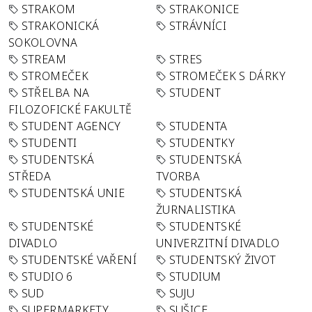
STRAKOM
STRAKONICE
STRAKONICKÁ
STRÁVNÍCI
SOKOLOVNA
STREAM
STRES
STROMEČEK
STROMEČEK S DÁRKY
STŘELBA NA
STUDENT
FILOZOFICKÉ FAKULTĚ
STUDENT AGENCY
STUDENTA
STUDENTI
STUDENTKY
STUDENTSKÁ
STUDENTSKÁ
STŘEDA
TVORBA
STUDENTSKÁ UNIE
STUDENTSKÁ
ŽURNALISTIKA
STUDENTSKÉ
STUDENTSKÉ
DIVADLO
UNIVERZITNÍ DIVADLO
STUDENTSKÉ VAŘENÍ
STUDENTSKÝ ŽIVOT
STUDIO 6
STUDIUM
SUD
SUJU
SUPERMARKETY
SUŠICE