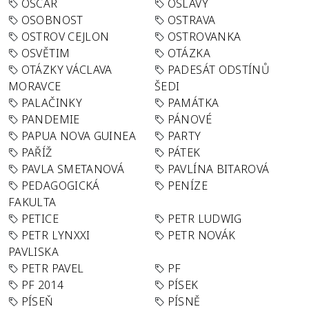
OSCAR
OSLAVY
OSOBNOST
OSTRAVA
OSTROV CEJLON
OSTROVANKA
OSVĚTIM
OTÁZKA
OTÁZKY VÁCLAVA
PADESÁT ODSTÍNŮ
MORAVCE
ŠEDI
PALAČINKY
PAMÁTKA
PANDEMIE
PÁNOVÉ
PAPUA NOVA GUINEA
PARTY
PAŘÍŽ
PÁTEK
PAVLA SMETANOVÁ
PAVLÍNA BITAROVÁ
PEDAGOGICKÁ
PENÍZE
FAKULTA
PETICE
PETR LUDWIG
PETR LYNXXI
PETR NOVÁK
PAVLISKA
PETR PAVEL
PF
PF 2014
PÍSEK
PÍSEŇ
PÍSNĚ