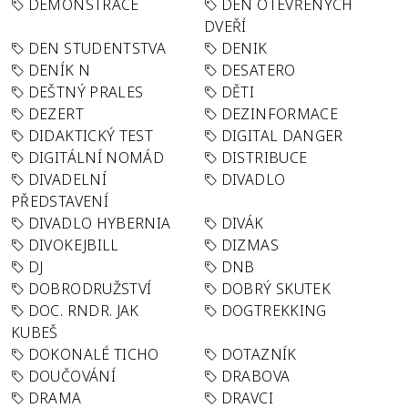
DEMONSTRACE
DEN OTEVŘENÝCH
DVEŘÍ
DEN STUDENTSTVA
DENIK
DENÍK N
DESATERO
DEŠTNÝ PRALES
DĚTI
DEZERT
DEZINFORMACE
DIDAKTICKÝ TEST
DIGITAL DANGER
DIGITÁLNÍ NOMÁD
DISTRIBUCE
DIVADELNÍ
DIVADLO
PŘEDSTAVENÍ
DIVADLO HYBERNIA
DIVÁK
DIVOKEJBILL
DIZMAS
DJ
DNB
DOBRODRUŽSTVÍ
DOBRÝ SKUTEK
DOC. RNDR. JAK
DOGTREKKING
KUBEŠ
DOKONALÉ TICHO
DOTAZNÍK
DOUČOVÁNÍ
DRABOVA
DRAMA
DRAVCI