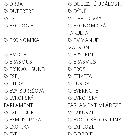
DRBA
DŮLEŽITÉ UDÁLOSTI
DUTERTRE
DÝNĚ
EF
EIFFELOVKA
EKOLOGIE
EKONOMICKÁ
FAKULTA
EKONOMIKA
EMMANUEL
MACRON
EMOCE
EPSTEIN
ERASMUS
ERASMUS+
ERIK AXL SUND
EROS
ESEJ
ETIKETA
ETIOPIE
EUROPE
EVA BUREŠOVÁ
EVERNOTE
EVROPSKÝ
EVROPSKÝ
PARLAMENT
PARLAMENT MLÁDEŽE
EXIT TOUR
EXKURZE
EXMUSLIMKA
EXOTICKÉ ROSTLINY
EXOTIKA
EXPLOZE
EYP
F-DROID