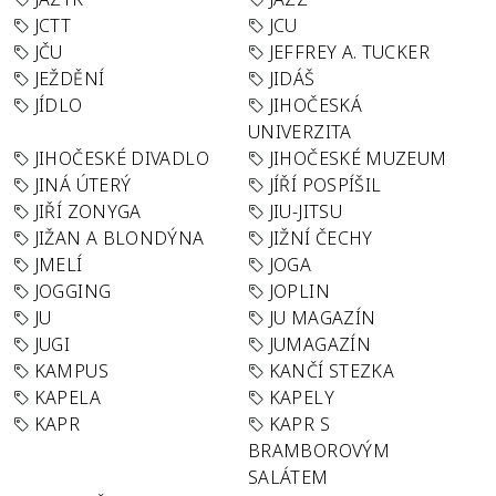
JCTT
JCU
JČU
JEFFREY A. TUCKER
JEŽDĚNÍ
JIDÁŠ
JÍDLO
JIHOČESKÁ
UNIVERZITA
JIHOČESKÉ DIVADLO
JIHOČESKÉ MUZEUM
JINÁ ÚTERÝ
JÍŘÍ POSPÍŠIL
JIŘÍ ZONYGA
JIU-JITSU
JIŽAN A BLONDÝNA
JIŽNÍ ČECHY
JMELÍ
JOGA
JOGGING
JOPLIN
JU
JU MAGAZÍN
JUGI
JUMAGAZÍN
KAMPUS
KANČÍ STEZKA
KAPELA
KAPELY
KAPR
KAPR S
BRAMBOROVÝM
SALÁTEM