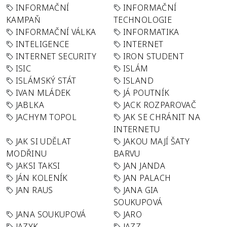
INFORMAČNÍ
INFORMAČNÍ
KAMPAŇ
TECHNOLOGIE
INFORMAČNÍ VÁLKA
INFORMATIKA
INTELIGENCE
INTERNET
INTERNET SECURITY
IRON STUDENT
ISIC
ISLÁM
ISLÁMSKÝ STÁT
ISLAND
IVAN MLÁDEK
JÁ POUTNÍK
JABLKA
JACK ROZPAROVAČ
JACHYM TOPOL
JAK SE CHRÁNIT NA
INTERNETU
JAK SI UDĚLAT
JAKOU MAJÍ ŠATY
MODŘINU
BARVU
JAKSI TAKSI
JAN JANDA
JÁN KOLENÍK
JAN PALACH
JAN RAUS
JANA GIA
SOUKUPOVÁ
JANA SOUKUPOVÁ
JARO
JAZYK
JAZZ