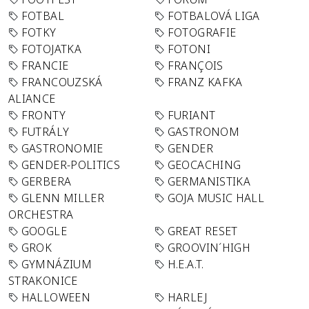
FOTBAL
FOTBALOVÁ LIGA
FOTKY
FOTOGRAFIE
FOTOJATKA
FOTONI
FRANCIE
FRANÇOIS
FRANCOUZSKÁ
FRANZ KAFKA
ALIANCE
FRONTY
FURIANT
FUTRÁLY
GASTRONOM
GASTRONOMIE
GENDER
GENDER-POLITICS
GEOCACHING
GERBERA
GERMANISTIKA
GLENN MILLER
GOJA MUSIC HALL
ORCHESTRA
GOOGLE
GREAT RESET
GROK
GROOVIN´HIGH
GYMNÁZIUM
H.E.A.T.
STRAKONICE
HALLOWEEN
HARLEJ