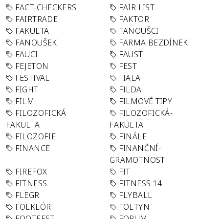
FACT-CHECKERS
FAIR LIST
FAIRTRADE
FAKTOR
FAKULTA
FANOUŠCI
FANOUŠEK
FARMA BEZDÍNEK
FAUCI
FAUST
FEJETON
FEST
FESTIVAL
FIALA
FIGHT
FILDA
FILM
FILMOVÉ TIPY
FILOZOFICKÁ
FILOZOFICKÁ-
FAKULTA
FAKULTA
FILOZOFIE
FINÁLE
FINANCE
FINANČNÍ-
GRAMOTNOST
FIREFOX
FIT
FITNESS
FITNESS 14
FLEGR
FLYBALL
FOLKLÓR
FOLTYN
FOOTFEST
FORUM