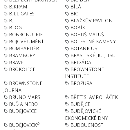
BIKRAM
BÍLÁ
BILL GATES
BIO
BJJ
BLAŽKŮV PAVILON
BLOG
BOBÍK
BOBRONUTRIE
BOHUŠ MATUŠ
BOJOVÉ UMĚNÍ
BOLESTNÉ KAMENY
BOMBARDÉR
BOTANICUS
BRAMBORY
BRASILSKÉ JIU-JITSU
BRAVE
BRIGÁDA
BROKOLICE
BROWNSTONE
INSTITUTE
BROWNSTONE
BROŽURA
JOURNAL
BRUNO MARS
BŘETISLAV ROHÁČEK
BUĎ A NEBO
BUDĚJCE
BUDĚJOVICE
BUDĚJOVICKÉ
EKONOMICKÉ DNY
BUDĚJOVICKÝ
BUDOUCNOST