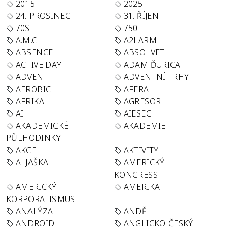
2015
2025
24. PROSINEC
31. ŘÍJEN
70S
750
A.M.C.
A2LARM
ABSENCE
ABSOLVET
ACTIVE DAY
ADAM ĎURICA
ADVENT
ADVENTNÍ TRHY
AEROBIC
AFERA
AFRIKA
AGRESOR
AI
AIESEC
AKADEMICKÉ
AKADEMIE
PŮLHODINKY
AKCE
AKTIVITY
ALJAŠKA
AMERICKÝ
KONGRESS
AMERICKÝ
AMERIKA
KORPORATISMUS
ANALÝZA
ANDĚL
ANDROID
ANGLICKO-ČESKÝ