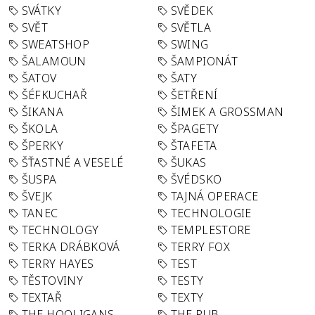
SVÁTKY
SVĚDEK
SVĚT
SVĚTLA
SWEATSHOP
SWING
ŠALAMOUN
ŠAMPIONÁT
ŠATOV
ŠATY
ŠÉFKUCHAŘ
ŠETŘENÍ
ŠIKANA
ŠIMEK A GROSSMAN
ŠKOLA
ŠPAGETY
ŠPERKY
ŠTAFETA
ŠŤASTNÉ A VESELÉ
ŠUKAS
ŠUSPA
ŠVÉDSKO
ŠVEJK
TAJNÁ OPERACE
TANEC
TECHNOLOGIE
TECHNOLOGY
TEMPLESTORE
TERKA DRÁBKOVÁ
TERRY FOX
TERRY HAYES
TEST
TĚSTOVINY
TESTY
TEXTAŘ
TEXTY
THE HOOLIGANS
THE PUB