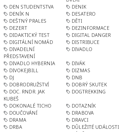
DEN STUDENTSTVA
DENIK
DENÍK N
DESATERO
DEŠTNÝ PRALES
DĚTI
DEZERT
DEZINFORMACE
DIDAKTICKÝ TEST
DIGITAL DANGER
DIGITÁLNÍ NOMÁD
DISTRIBUCE
DIVADELNÍ
DIVADLO
PŘEDSTAVENÍ
DIVADLO HYBERNIA
DIVÁK
DIVOKEJBILL
DIZMAS
DJ
DNB
DOBRODRUŽSTVÍ
DOBRÝ SKUTEK
DOC. RNDR. JAK
DOGTREKKING
KUBEŠ
DOKONALÉ TICHO
DOTAZNÍK
DOUČOVÁNÍ
DRABOVA
DRAMA
DRAVCI
DRBA
DŮLEŽITÉ UDÁLOSTI