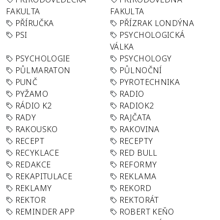
FAKULTA
FAKULTA
PŘÍRUČKA
PŘÍZRAK LONDÝNA
PSI
PSYCHOLOGICKÁ
VÁLKA
PSYCHOLOGIE
PSYCHOLOGY
PŮLMARATON
PŮLNOČNÍ
PUNČ
PYROTECHNIKA
PYŽAMO
RADIO
RÁDIO K2
RADIOK2
RADY
RAJČATA
RAKOUSKO
RAKOVINA
RECEPT
RECEPTY
RECYKLACE
RED BULL
REDAKCE
REFORMY
REKAPITULACE
REKLAMA
REKLAMY
REKORD
REKTOR
REKTORÁT
REMINDER APP
ROBERT KEŇO