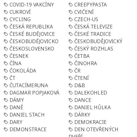
COVID-19 VAKCÍNY
CREEPYPASTA
CUKROVÍ
CVIČENÍ
CYCLING
CZECH-US
ČESKÁ REPUBLIKA
ČESKÁ TELEVIZE
ČESKÉ BUDĚJOVICE
ČESKÉ TRADICE
ČESKOBUDĚJOVICKO
ČESKOBUDĚJOVICKÝ
ČESKOSLOVENSKO
ČESKÝ ROZHLAS
ČESNEK
ČETBA
ČÍNA
ČINOHRA
ČOKOLÁDA
ČR
ČT
ČTENÍ
ČUTACÍMERUNA
D&B
DAGMAR POPJAKOVÁ
DALEKOHLED
DÁMY
DANCE
DANĚ
DANIEL HŮLKA
DANIEL STACH
DÁRKY
DARY
DEMOKRACIE
DEMONSTRACE
DEN OTEVŘENÝCH
DVEŘÍ