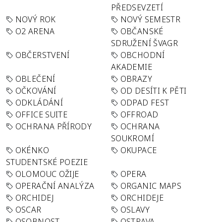
PŘEDSEVZETÍ
NOVÝ ROK
NOVÝ SEMESTR
O2 ARENA
OBČANSKÉ
SDRUŽENÍ ŠVAGR
OBČERSTVENÍ
OBCHODNÍ
AKADEMIE
OBLEČENÍ
OBRAZY
OČKOVÁNÍ
OD DESÍTI K PĚTI
ODKLÁDÁNÍ
ODPAD FEST
OFFICE SUITE
OFFROAD
OCHRANA PŘÍRODY
OCHRANA
SOUKROMÍ
OKÉNKO
OKUPACE
STUDENTSKÉ POEZIE
OLOMOUC OŽIJE
OPERA
OPERAČNÍ ANALÝZA
ORGANIC MAPS
ORCHIDEJ
ORCHIDEJE
OSCAR
OSLAVY
OSOBNOST
OSTRAVA