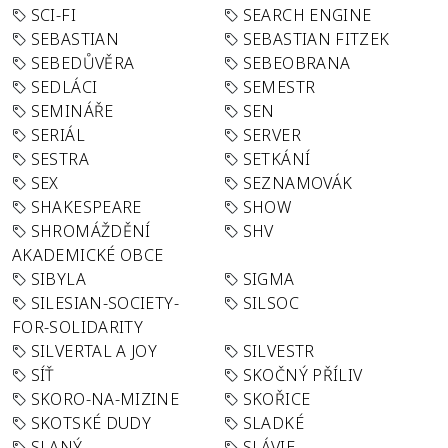
SCI-FI
SEARCH ENGINE
SEBASTIAN
SEBASTIAN FITZEK
SEBEDŮVĚRA
SEBEOBRANA
SEDLÁCI
SEMESTR
SEMINÁŘE
SEN
SERIÁL
SERVER
SESTRA
SETKÁNÍ
SEX
SEZNAMOVÁK
SHAKESPEARE
SHOW
SHROMÁŽDĚNÍ
SHV
AKADEMICKÉ OBCE
SIBYLA
SIGMA
SILESIAN-SOCIETY-
SILSOC
FOR-SOLIDARITY
SILVERTAL A JOY
SILVESTR
SÍŤ
SKOČNÝ PŘÍLIV
SKORO-NA-MIZINE
SKOŘICE
SKOTSKÉ DUDY
SLADKÉ
SLANÝ
SLÁVIE