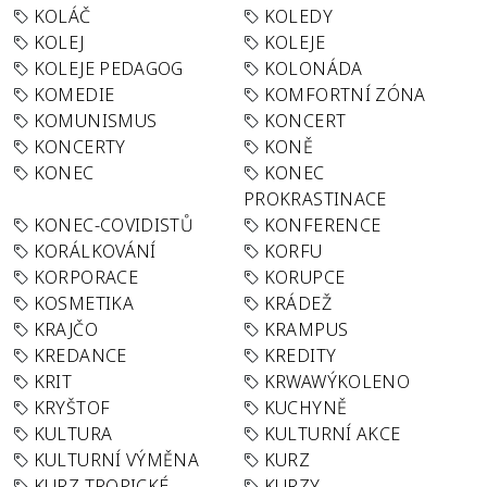
KOLÁČ
KOLEDY
KOLEJ
KOLEJE
KOLEJE PEDAGOG
KOLONÁDA
KOMEDIE
KOMFORTNÍ ZÓNA
KOMUNISMUS
KONCERT
KONCERTY
KONĚ
KONEC
KONEC
PROKRASTINACE
KONEC-COVIDISTŮ
KONFERENCE
KORÁLKOVÁNÍ
KORFU
KORPORACE
KORUPCE
KOSMETIKA
KRÁDEŽ
KRAJČO
KRAMPUS
KREDANCE
KREDITY
KRIT
KRWAWÝKOLENO
KRYŠTOF
KUCHYNĚ
KULTURA
KULTURNÍ AKCE
KULTURNÍ VÝMĚNA
KURZ
KURZ TROPICKÉ
KURZY