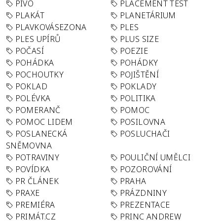
PIVO
PLACEMENT TEST
PLAKÁT
PLANETÁRIUM
PLAVKOVÁSEZONA
PLES
PLES UPÍRŮ
PLUS SIZE
POČASÍ
POEZIE
POHÁDKA
POHÁDKY
POCHOUTKY
POJIŠTĚNÍ
POKLAD
POKLADY
POLÉVKA
POLITIKA
POMERANČ
POMOC
POMOC LIDEM
POSILOVNA
POSLANECKÁ
POSLUCHAČI
SNĚMOVNA
POTRAVINY
POULIČNÍ UMĚLCI
POVÍDKA
POZOROVÁNÍ
PR ČLÁNEK
PRAHA
PRAXE
PRÁZDNINY
PREMIÉRA
PREZENTACE
PRIMÁT.CZ
PRINC ANDREW