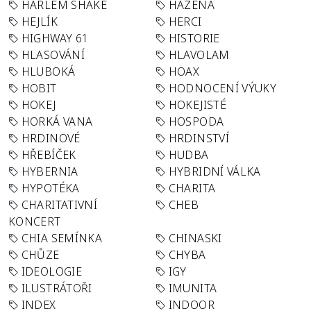
HARLEM SHAKE
HÁZENÁ
HEJLÍK
HERCI
HIGHWAY 61
HISTORIE
HLASOVÁNÍ
HLAVOLAM
HLUBOKÁ
HOAX
HOBIT
HODNOCENÍ VÝUKY
HOKEJ
HOKEJISTÉ
HORKÁ VANA
HOSPODA
HRDINOVÉ
HRDINSTVÍ
HŘEBÍČEK
HUDBA
HYBERNIA
HYBRIDNÍ VÁLKA
HYPOTÉKA
CHARITA
CHARITATIVNÍ
CHEB
KONCERT
CHIA SEMÍNKA
CHINASKI
CHŮZE
CHYBA
IDEOLOGIE
IGY
ILUSTRÁTOŘI
IMUNITA
INDEX
INDOOR