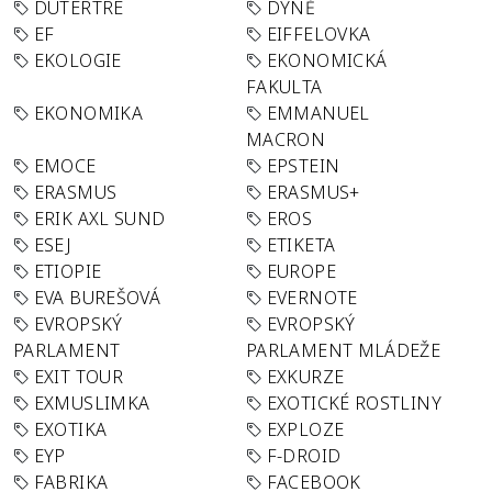
DUTERTRE
DÝNĚ
EF
EIFFELOVKA
EKOLOGIE
EKONOMICKÁ
FAKULTA
EKONOMIKA
EMMANUEL
MACRON
EMOCE
EPSTEIN
ERASMUS
ERASMUS+
ERIK AXL SUND
EROS
ESEJ
ETIKETA
ETIOPIE
EUROPE
EVA BUREŠOVÁ
EVERNOTE
EVROPSKÝ
EVROPSKÝ
PARLAMENT
PARLAMENT MLÁDEŽE
EXIT TOUR
EXKURZE
EXMUSLIMKA
EXOTICKÉ ROSTLINY
EXOTIKA
EXPLOZE
EYP
F-DROID
FABRIKA
FACEBOOK