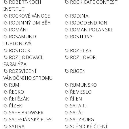
ROBERT-KOCH
ROCK CAFÉ CONTEST
INSTITUT
ROCKOVÉ VÁNOCE
RODINA
RODINNÝ DM BĚH
RODODENDRON
ROMÁN
ROMAN POLANSKI
ROSAMUND
ROSTLINY
LUPTONOVÁ
ROSTOCK
ROZHLAS
ROZHODOVACÍ
ROZHOVOR
PARALÝZA
ROZSVÍCENÍ
RÜGEN
VÁNOČNÍHO STROMU
RUM
RUMUNSKO
ŘECKO
ŘEMESLO
ŘETĚZÁK
ŘÍJEN
ŘÍZEK
SAFARI
SAFE BROWSER
SALÁT
SALESIÁNSKÝ PLES
SALZBURG
SATIRA
SCÉNICKÉ ČTENÍ