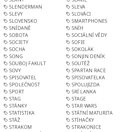
SLENDERMAN
SLEVA
SLEVY
SLOVÁCI
SLOVENSKO
SMARTPHONES
SNÍDANĚ
SNÍH
SOBOTA
SOCIÁLNÍ VĚDY
SOCIETY
SOFIE
SOCHA
SOKOLÁK
SONG
SONJIN DENÍK
SOUBOJ FAKULT
SOUTĚŽ
SOVY
SPARTAN RACE
SPISOVATEL
SPISOVATELKA
SPOLEČNOST
SPOLUJIZDA
SPORT
SRÍ LANKA
STAG
STAGE
STÁNKY
STAR WARS
STATISTIKA
STÁTNÍ MATURITA
STÁŽ
STÍHAČKY
STRAKOM
STRAKONICE