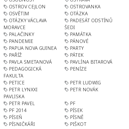
OSTROV CEJLON
OSTROVANKA
OSVĚTIM
OTÁZKA
OTÁZKY VÁCLAVA
PADESÁT ODSTÍNŮ
MORAVCE
ŠEDI
PALAČINKY
PAMÁTKA
PANDEMIE
PÁNOVÉ
PAPUA NOVA GUINEA
PARTY
PAŘÍŽ
PÁTEK
PAVLA SMETANOVÁ
PAVLÍNA BITAROVÁ
PEDAGOGICKÁ
PENÍZE
FAKULTA
PETICE
PETR LUDWIG
PETR LYNXXI
PETR NOVÁK
PAVLISKA
PETR PAVEL
PF
PF 2014
PÍSEK
PÍSEŇ
PÍSNĚ
PÍSNIČKÁŘI
PIŠKOT