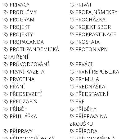
PRIVACY
PRIVÁT
PROBLÉMY
PROFAJNŠMEKRY
PROGRAM
PROCHÁZKA
PROJEKT
PROJEKT SBOR
PROJEKTY
PROKRASTINACE
PROPAGANDA
PROSTATA
PROTI-PANDEMICKÁ
PROTON VPN
OPATŘENÍ
PRŮVODCOVÁNÍ
PRVÁCI
PRVNÍ KAZETA
PRVNÍ REPUBLIKA
PRVOTINA
PRYMULA
PŘÁNÍ
PŘEDNÁŠKA
PŘEDSEVZETÍ
PŘEDSTAVENÍ
PŘEDZÁPIS
PŘF
PŘÍBĚH
PŘÍBĚHY
PŘIHLÁŠKA
PŘÍPRAVA NA
ZKOUŠKU
PŘÍPRAVY
PŘÍRODA
PŘÍRODOVĚDECKÁ
PŘÍRODOVĚDNÁ