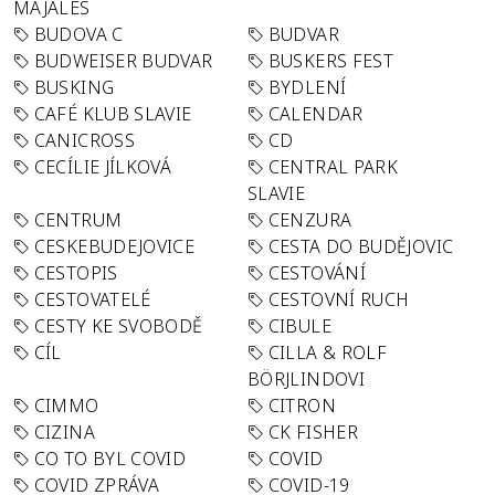
MAJÁLES
BUDOVA C
BUDVAR
BUDWEISER BUDVAR
BUSKERS FEST
BUSKING
BYDLENÍ
CAFÉ KLUB SLAVIE
CALENDAR
CANICROSS
CD
CECÍLIE JÍLKOVÁ
CENTRAL PARK
SLAVIE
CENTRUM
CENZURA
CESKEBUDEJOVICE
CESTA DO BUDĚJOVIC
CESTOPIS
CESTOVÁNÍ
CESTOVATELÉ
CESTOVNÍ RUCH
CESTY KE SVOBODĚ
CIBULE
CÍL
CILLA & ROLF
BÖRJLINDOVI
CIMMO
CITRON
CIZINA
CK FISHER
CO TO BYL COVID
COVID
COVID ZPRÁVA
COVID-19