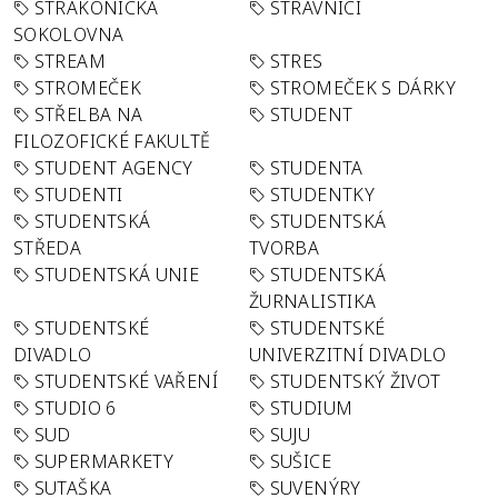
STRAKONICKÁ
STRÁVNÍCI
SOKOLOVNA
STREAM
STRES
STROMEČEK
STROMEČEK S DÁRKY
STŘELBA NA
STUDENT
FILOZOFICKÉ FAKULTĚ
STUDENT AGENCY
STUDENTA
STUDENTI
STUDENTKY
STUDENTSKÁ
STUDENTSKÁ
STŘEDA
TVORBA
STUDENTSKÁ UNIE
STUDENTSKÁ
ŽURNALISTIKA
STUDENTSKÉ
STUDENTSKÉ
DIVADLO
UNIVERZITNÍ DIVADLO
STUDENTSKÉ VAŘENÍ
STUDENTSKÝ ŽIVOT
STUDIO 6
STUDIUM
SUD
SUJU
SUPERMARKETY
SUŠICE
SUTAŠKA
SUVENÝRY