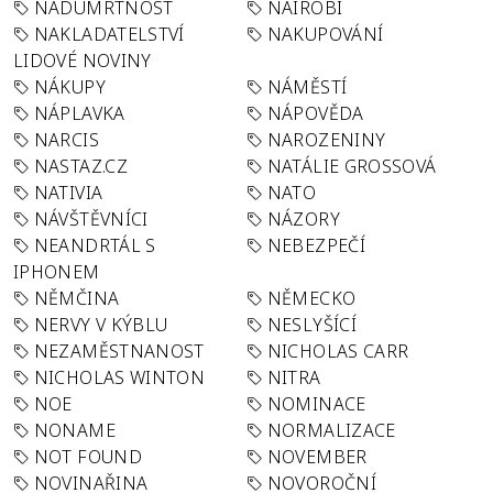
NADÚMRTNOST
NAIROBI
NAKLADATELSTVÍ
NAKUPOVÁNÍ
LIDOVÉ NOVINY
NÁKUPY
NÁMĚSTÍ
NÁPLAVKA
NÁPOVĚDA
NARCIS
NAROZENINY
NASTAZ.CZ
NATÁLIE GROSSOVÁ
NATIVIA
NATO
NÁVŠTĚVNÍCI
NÁZORY
NEANDRTÁL S
NEBEZPEČÍ
IPHONEM
NĚMČINA
NĚMECKO
NERVY V KÝBLU
NESLYŠÍCÍ
NEZAMĚSTNANOST
NICHOLAS CARR
NICHOLAS WINTON
NITRA
NOE
NOMINACE
NONAME
NORMALIZACE
NOT FOUND
NOVEMBER
NOVINAŘINA
NOVOROČNÍ