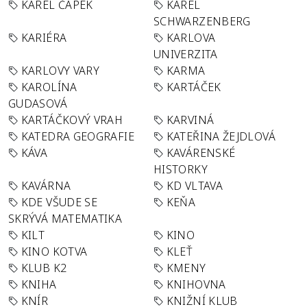
KAREL ČAPEK
KAREL
SCHWARZENBERG
KARIÉRA
KARLOVA
UNIVERZITA
KARLOVY VARY
KARMA
KAROLÍNA
KARTÁČEK
GUDASOVÁ
KARTÁČKOVÝ VRAH
KARVINÁ
KATEDRA GEOGRAFIE
KATEŘINA ŽEJDLOVÁ
KÁVA
KAVÁRENSKÉ
HISTORKY
KAVÁRNA
KD VLTAVA
KDE VŠUDE SE
KEŇA
SKRÝVÁ MATEMATIKA
KILT
KINO
KINO KOTVA
KLEŤ
KLUB K2
KMENY
KNIHA
KNIHOVNA
KNÍR
KNIŽNÍ KLUB