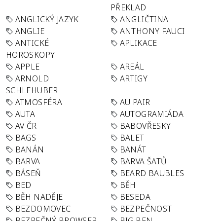
PŘEKLAD
ANGLICKÝ JAZYK
ANGLIČTINA
ANGLIE
ANTHONY FAUCI
ANTICKÉ
APLIKACE
HOROSKOPY
APPLE
AREÁL
ARNOLD
ARTIGY
SCHLEHUBER
ATMOSFÉRA
AU PAIR
AUTA
AUTOGRAMIÁDA
AV ČR
BABOVŘESKY
BAGS
BALET
BANÁN
BANÁT
BARVA
BARVA ŠATŮ
BÁSEŇ
BEARD BAUBLES
BED
BĚH
BĚH NADĚJE
BESEDA
BEZDOMOVEC
BEZPEČNOST
BEZPEČNÝ BROWSER
BIG BEN