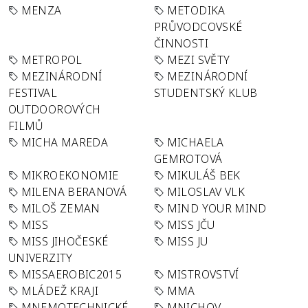
MENZA
METODIKA
PRŮVODCOVSKÉ
ČINNOSTI
METROPOL
MEZI SVĚTY
MEZINÁRODNÍ
MEZINÁRODNÍ
FESTIVAL
STUDENTSKÝ KLUB
OUTDOOROVÝCH
FILMŮ
MICHA MAREDA
MICHAELA
GEMROTOVÁ
MIKROEKONOMIE
MIKULÁŠ BEK
MILENA BERANOVÁ
MILOSLAV VLK
MILOŠ ZEMAN
MIND YOUR MIND
MISS
MISS JČU
MISS JIHOČESKÉ
MISS JU
UNIVERZITY
MISSAEROBIC2015
MISTROVSTVÍ
MLÁDEŽ KRAJI
MMA
MNEMOTECHNICKÉ
MNICHOV