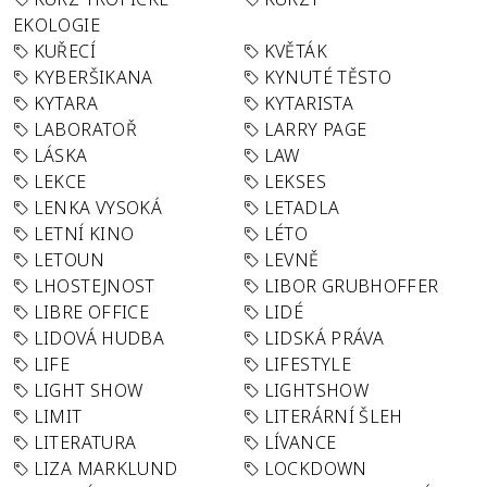
EKOLOGIE
KUŘECÍ
KVĚTÁK
KYBERŠIKANA
KYNUTÉ TĚSTO
KYTARA
KYTARISTA
LABORATOŘ
LARRY PAGE
LÁSKA
LAW
LEKCE
LEKSES
LENKA VYSOKÁ
LETADLA
LETNÍ KINO
LÉTO
LETOUN
LEVNĚ
LHOSTEJNOST
LIBOR GRUBHOFFER
LIBRE OFFICE
LIDÉ
LIDOVÁ HUDBA
LIDSKÁ PRÁVA
LIFE
LIFESTYLE
LIGHT SHOW
LIGHTSHOW
LIMIT
LITERÁRNÍ ŠLEH
LITERATURA
LÍVANCE
LIZA MARKLUND
LOCKDOWN