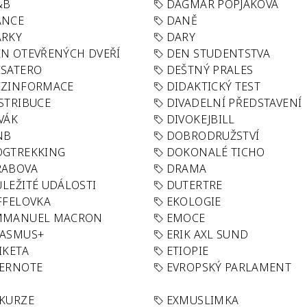
&B
DAGMAR POPJAKOVÁ
ANCE
DANĚ
ÁRKY
DARY
N OTEVŘENÝCH DVEŘÍ
DEN STUDENTSTVA
SATERO
DEŠTNÝ PRALES
EZINFORMACE
DIDAKTICKÝ TEST
STRIBUCE
DIVADELNÍ PŘEDSTAVENÍ
VÁK
DIVOKEJBILL
NB
DOBRODRUŽSTVÍ
OGTREKKING
DOKONALÉ TICHO
RABOVA
DRAMA
LEŽITÉ UDÁLOSTI
DUTERTRE
FFELOVKA
EKOLOGIE
MMANUEL MACRON
EMOCE
RASMUS+
ERIK AXL SUND
IKETA
ETIOPIE
VERNOTE
EVROPSKÝ PARLAMENT
KURZE
EXMUSLIMKA