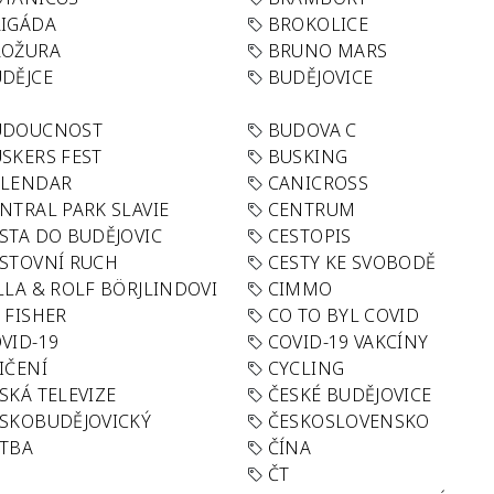
IGÁDA
BROKOLICE
ROŽURA
BRUNO MARS
DĚJCE
BUDĚJOVICE
UDOUCNOST
BUDOVA C
SKERS FEST
BUSKING
ALENDAR
CANICROSS
NTRAL PARK SLAVIE
CENTRUM
STA DO BUDĚJOVIC
CESTOPIS
STOVNÍ RUCH
CESTY KE SVOBODĚ
LLA & ROLF BÖRJLINDOVI
CIMMO
 FISHER
CO TO BYL COVID
VID-19
COVID-19 VAKCÍNY
IČENÍ
CYCLING
SKÁ TELEVIZE
ČESKÉ BUDĚJOVICE
SKOBUDĚJOVICKÝ
ČESKOSLOVENSKO
TBA
ČÍNA
R
ČT