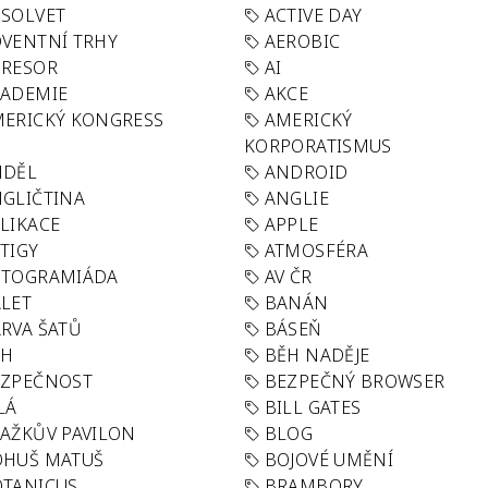
SOLVET
ACTIVE DAY
VENTNÍ TRHY
AEROBIC
GRESOR
AI
KADEMIE
AKCE
ERICKÝ KONGRESS
AMERICKÝ
KORPORATISMUS
NDĚL
ANDROID
GLIČTINA
ANGLIE
LIKACE
APPLE
TIGY
ATMOSFÉRA
UTOGRAMIÁDA
AV ČR
LET
BANÁN
RVA ŠATŮ
BÁSEŇ
ĚH
BĚH NADĚJE
EZPEČNOST
BEZPEČNÝ BROWSER
LÁ
BILL GATES
AŽKŮV PAVILON
BLOG
OHUŠ MATUŠ
BOJOVÉ UMĚNÍ
TANICUS
BRAMBORY