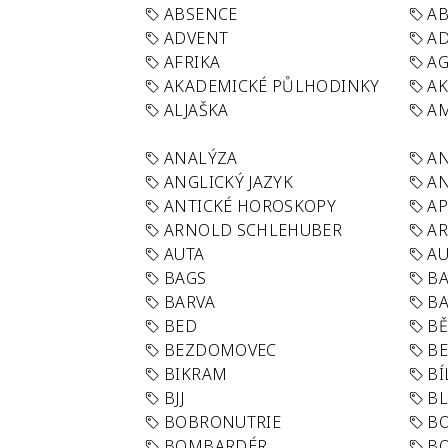
ABSENCE
AB
ADVENT
AD
AFRIKA
A
AKADEMICKÉ PŮLHODINKY
A
ALJAŠKA
AM
ANALÝZA
A
ANGLICKÝ JAZYK
AN
ANTICKÉ HOROSKOPY
AP
ARNOLD SCHLEHUBER
AR
AUTA
A
BAGS
BA
BARVA
BA
BED
B
BEZDOMOVEC
B
BIKRAM
BÍ
BJJ
BL
BOBRONUTRIE
B
BOMBARDÉR
BO