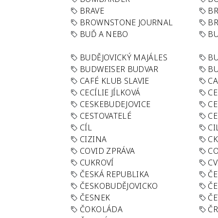
BRAVE
BR
BROWNSTONE JOURNAL
B
BUĎ A NEBO
BU
BUDĚJOVICKÝ MAJÁLES
B
BUDWEISER BUDVAR
BU
CAFÉ KLUB SLAVIE
C
CECÍLIE JÍLKOVÁ
CE
CESKEBUDEJOVICE
CE
CESTOVATELÉ
CE
CÍL
CI
CIZINA
CK
COVID ZPRÁVA
CO
CUKROVÍ
CV
ČESKÁ REPUBLIKA
ČE
ČESKOBUDĚJOVICKO
ČE
ČESNEK
ČE
ČOKOLÁDA
Č