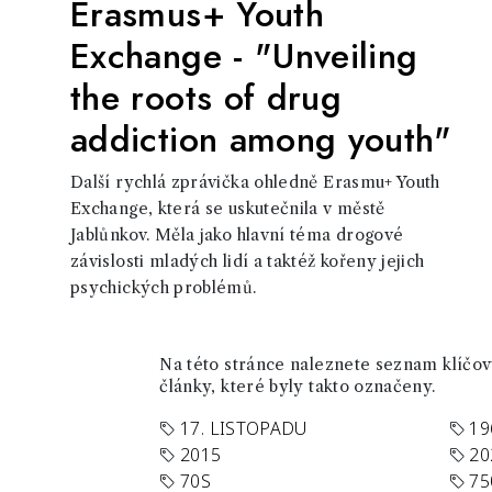
Erasmus+ Youth
Exchange - "Unveiling
the roots of drug
addiction among youth"
Další rychlá zprávička ohledně Erasmu+ Youth
Exchange, která se uskutečnila v městě
Jablůnkov. Měla jako hlavní téma drogové
závislosti mladých lidí a taktéž kořeny jejich
psychických problémů.
Na této stránce naleznete seznam klíčový
články, které byly takto označeny.
17. LISTOPADU
19
2015
20
70S
75