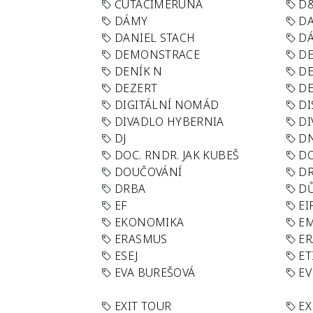
ČUTACÍMERUNA
D
DÁMY
D
DANIEL STACH
D
DEMONSTRACE
DE
DENÍK N
DE
DEZERT
D
DIGITÁLNÍ NOMÁD
DI
DIVADLO HYBERNIA
DI
DJ
D
DOC. RNDR. JAK KUBEŠ
D
DOUČOVÁNÍ
D
DRBA
DŮ
EF
EI
EKONOMIKA
E
ERASMUS
E
ESEJ
ET
EVA BUREŠOVÁ
E
EXIT TOUR
EX