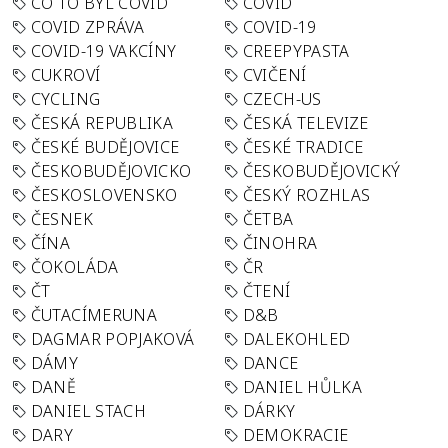
CO TO BYL COVID
COVID
COVID ZPRÁVA
COVID-19
COVID-19 VAKCÍNY
CREEPYPASTA
CUKROVÍ
CVIČENÍ
CYCLING
CZECH-US
ČESKÁ REPUBLIKA
ČESKÁ TELEVIZE
ČESKÉ BUDĚJOVICE
ČESKÉ TRADICE
ČESKOBUDĚJOVICKO
ČESKOBUDĚJOVICKÝ
ČESKOSLOVENSKO
ČESKÝ ROZHLAS
ČESNEK
ČETBA
ČÍNA
ČINOHRA
ČOKOLÁDA
ČR
ČT
ČTENÍ
ČUTACÍMERUNA
D&B
DAGMAR POPJAKOVÁ
DALEKOHLED
DÁMY
DANCE
DANĚ
DANIEL HŮLKA
DANIEL STACH
DÁRKY
DARY
DEMOKRACIE