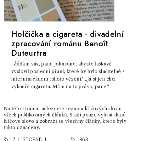
Holčička a cigareta - divadelní
zpracování románu Benoît
Duteurtra
„Žádám vás, pane Johnsone, abyste laskavě
vyslovil poslední přání, které by bylo slučitelné s
interním řádem tohoto vězení." „Já si jen chci
vykouřit cigaretu. Mám na to právo, pane.“
Na této stránce naleznete seznam klíčových slov u
všech publikovaných článků. Stačí pouze vybrat dané
klíčové slovo a zobrazí se všechny články, které byly
takto označeny.
17. LISTOPADU
1968