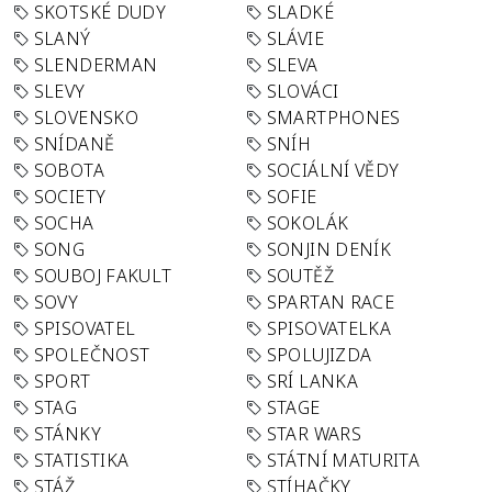
SKOTSKÉ DUDY
SLADKÉ
SLANÝ
SLÁVIE
SLENDERMAN
SLEVA
SLEVY
SLOVÁCI
SLOVENSKO
SMARTPHONES
SNÍDANĚ
SNÍH
SOBOTA
SOCIÁLNÍ VĚDY
SOCIETY
SOFIE
SOCHA
SOKOLÁK
SONG
SONJIN DENÍK
SOUBOJ FAKULT
SOUTĚŽ
SOVY
SPARTAN RACE
SPISOVATEL
SPISOVATELKA
SPOLEČNOST
SPOLUJIZDA
SPORT
SRÍ LANKA
STAG
STAGE
STÁNKY
STAR WARS
STATISTIKA
STÁTNÍ MATURITA
STÁŽ
STÍHAČKY