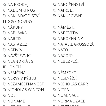
NA PRODEJ
NÁBOŽENSTVÍ
NADÚMRTNOST
NAIROBI
NAKLADATELSTVÍ
NAKUPOVÁNÍ
LIDOVÉ NOVINY
NÁKUPY
NÁMĚSTÍ
NÁPLAVKA
NÁPOVĚDA
NARCIS
NAROZENINY
NASTAZ.CZ
NATÁLIE GROSSOVÁ
NATIVIA
NATO
NÁVŠTĚVNÍCI
NÁZORY
NEANDRTÁL S
NEBEZPEČÍ
IPHONEM
NĚMČINA
NĚMECKO
NERVY V KÝBLU
NESLYŠÍCÍ
NEZAMĚSTNANOST
NICHOLAS CARR
NICHOLAS WINTON
NITRA
NOE
NOMINACE
NONAME
NORMALIZACE