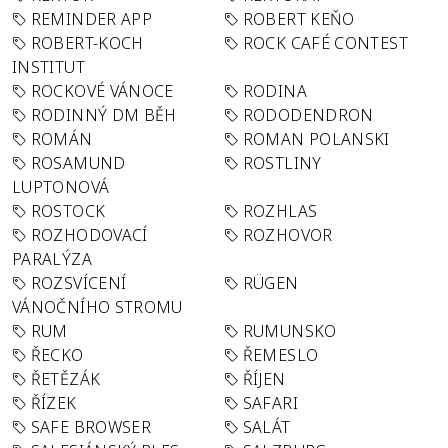
REMINDER APP
ROBERT KEŇO
ROBERT-KOCH
ROCK CAFÉ CONTEST
INSTITUT
ROCKOVÉ VÁNOCE
RODINA
RODINNÝ DM BĚH
RODODENDRON
ROMÁN
ROMAN POLANSKI
ROSAMUND
ROSTLINY
LUPTONOVÁ
ROSTOCK
ROZHLAS
ROZHODOVACÍ
ROZHOVOR
PARALÝZA
ROZSVÍCENÍ
RÜGEN
VÁNOČNÍHO STROMU
RUM
RUMUNSKO
ŘECKO
ŘEMESLO
ŘETĚZÁK
ŘÍJEN
ŘÍZEK
SAFARI
SAFE BROWSER
SALÁT