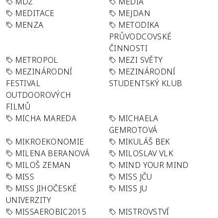
MDŽ
MEDIA
MEDITACE
MEJDAN
MENZA
METODIKA
PRŮVODCOVSKÉ
ČINNOSTI
METROPOL
MEZI SVĚTY
MEZINÁRODNÍ
MEZINÁRODNÍ
FESTIVAL
STUDENTSKÝ KLUB
OUTDOOROVÝCH
FILMŮ
MICHA MAREDA
MICHAELA
GEMROTOVÁ
MIKROEKONOMIE
MIKULÁŠ BEK
MILENA BERANOVÁ
MILOSLAV VLK
MILOŠ ZEMAN
MIND YOUR MIND
MISS
MISS JČU
MISS JIHOČESKÉ
MISS JU
UNIVERZITY
MISSAEROBIC2015
MISTROVSTVÍ