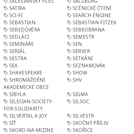
SALESIÁNSKÝ PLES
SALZBURG
SATIRA
SCÉNICKÉ ČTENÍ
SCI-FI
SEARCH ENGINE
SEBASTIAN
SEBASTIAN FITZEK
SEBEDŮVĚRA
SEBEOBRANA
SEDLÁCI
SEMESTR
SEMINÁŘE
SEN
SERIÁL
SERVER
SESTRA
SETKÁNÍ
SEX
SEZNAMOVÁK
SHAKESPEARE
SHOW
SHROMÁŽDĚNÍ
SHV
AKADEMICKÉ OBCE
SIBYLA
SIGMA
SILESIAN-SOCIETY-
SILSOC
FOR-SOLIDARITY
SILVERTAL A JOY
SILVESTR
SÍŤ
SKOČNÝ PŘÍLIV
SKORO-NA-MIZINE
SKOŘICE