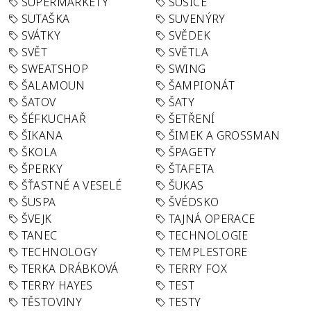
SUPERMARKETY
SUŠICE
SUTAŠKA
SUVENÝRY
SVÁTKY
SVĚDEK
SVĚT
SVĚTLA
SWEATSHOP
SWING
ŠALAMOUN
ŠAMPIONÁT
ŠATOV
ŠATY
ŠÉFKUCHAŘ
ŠETŘENÍ
ŠIKANA
ŠIMEK A GROSSMAN
ŠKOLA
ŠPAGETY
ŠPERKY
ŠTAFETA
ŠŤASTNÉ A VESELÉ
ŠUKAS
ŠUSPA
ŠVÉDSKO
ŠVEJK
TAJNÁ OPERACE
TANEC
TECHNOLOGIE
TECHNOLOGY
TEMPLESTORE
TERKA DRÁBKOVÁ
TERRY FOX
TERRY HAYES
TEST
TĚSTOVINY
TESTY