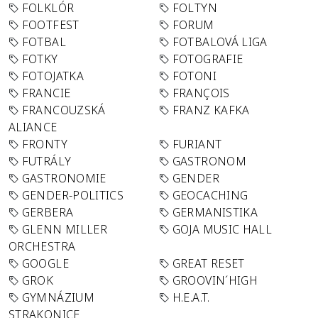
FOLKLÓR
FOLTYN
FOOTFEST
FORUM
FOTBAL
FOTBALOVÁ LIGA
FOTKY
FOTOGRAFIE
FOTOJATKA
FOTONI
FRANCIE
FRANÇOIS
FRANCOUZSKÁ
FRANZ KAFKA
ALIANCE
FRONTY
FURIANT
FUTRÁLY
GASTRONOM
GASTRONOMIE
GENDER
GENDER-POLITICS
GEOCACHING
GERBERA
GERMANISTIKA
GLENN MILLER
GOJA MUSIC HALL
ORCHESTRA
GOOGLE
GREAT RESET
GROK
GROOVIN´HIGH
GYMNÁZIUM
H.E.A.T.
STRAKONICE