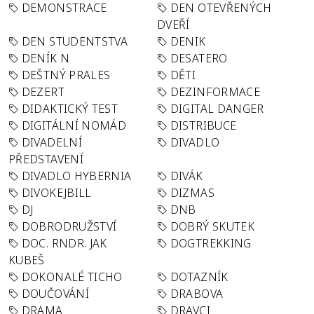
DEMONSTRACE
DEN OTEVŘENÝCH
DVEŘÍ
DEN STUDENTSTVA
DENIK
DENÍK N
DESATERO
DEŠTNÝ PRALES
DĚTI
DEZERT
DEZINFORMACE
DIDAKTICKÝ TEST
DIGITAL DANGER
DIGITÁLNÍ NOMÁD
DISTRIBUCE
DIVADELNÍ
DIVADLO
PŘEDSTAVENÍ
DIVADLO HYBERNIA
DIVÁK
DIVOKEJBILL
DIZMAS
DJ
DNB
DOBRODRUŽSTVÍ
DOBRÝ SKUTEK
DOC. RNDR. JAK
DOGTREKKING
KUBEŠ
DOKONALÉ TICHO
DOTAZNÍK
DOUČOVÁNÍ
DRABOVA
DRAMA
DRAVCI