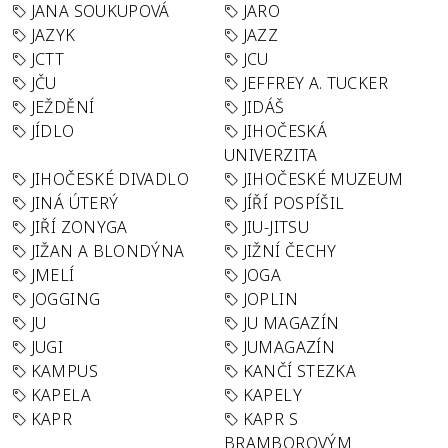
JANA SOUKUPOVÁ
JARO
JAZYK
JAZZ
JCTT
JCU
JČU
JEFFREY A. TUCKER
JEŽDĚNÍ
JIDÁŠ
JÍDLO
JIHOČESKÁ
UNIVERZITA
JIHOČESKÉ DIVADLO
JIHOČESKÉ MUZEUM
JINÁ ÚTERÝ
JÍŘÍ POSPÍŠIL
JIŘÍ ZONYGA
JIU-JITSU
JIŽAN A BLONDÝNA
JIŽNÍ ČECHY
JMELÍ
JOGA
JOGGING
JOPLIN
JU
JU MAGAZÍN
JUGI
JUMAGAZÍN
KAMPUS
KANČÍ STEZKA
KAPELA
KAPELY
KAPR
KAPR S
BRAMBOROVÝM