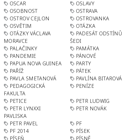
OSCAR
OSLAVY
OSOBNOST
OSTRAVA
OSTROV CEJLON
OSTROVANKA
OSVĚTIM
OTÁZKA
OTÁZKY VÁCLAVA
PADESÁT ODSTÍNŮ
MORAVCE
ŠEDI
PALAČINKY
PAMÁTKA
PANDEMIE
PÁNOVÉ
PAPUA NOVA GUINEA
PARTY
PAŘÍŽ
PÁTEK
PAVLA SMETANOVÁ
PAVLÍNA BITAROVÁ
PEDAGOGICKÁ
PENÍZE
FAKULTA
PETICE
PETR LUDWIG
PETR LYNXXI
PETR NOVÁK
PAVLISKA
PETR PAVEL
PF
PF 2014
PÍSEK
PÍSEŇ
PÍSNĚ