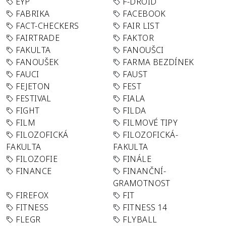
EYP
F-DROID
FABRIKA
FACEBOOK
FACT-CHECKERS
FAIR LIST
FAIRTRADE
FAKTOR
FAKULTA
FANOUŠCI
FANOUŠEK
FARMA BEZDÍNEK
FAUCI
FAUST
FEJETON
FEST
FESTIVAL
FIALA
FIGHT
FILDA
FILM
FILMOVÉ TIPY
FILOZOFICKÁ
FILOZOFICKÁ-
FAKULTA
FAKULTA
FILOZOFIE
FINÁLE
FINANCE
FINANČNÍ-
GRAMOTNOST
FIREFOX
FIT
FITNESS
FITNESS 14
FLEGR
FLYBALL