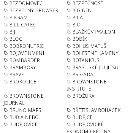
BEZDOMOVEC
BEZPEČNOST
BEZPEČNÝ BROWSER
BIG BEN
BIKRAM
BÍLÁ
BILL GATES
BIO
BJJ
BLAŽKŮV PAVILON
BLOG
BOBÍK
BOBRONUTRIE
BOHUŠ MATUŠ
BOJOVÉ UMĚNÍ
BOLESTNÉ KAMENY
BOMBARDÉR
BOTANICUS
BRAMBORY
BRASILSKÉ JIU-JITSU
BRAVE
BRIGÁDA
BROKOLICE
BROWNSTONE
INSTITUTE
BROWNSTONE
BROŽURA
JOURNAL
BRUNO MARS
BŘETISLAV ROHÁČEK
BUĎ A NEBO
BUDĚJCE
BUDĚJOVICE
BUDĚJOVICKÉ
EKONOMICKÉ DNY