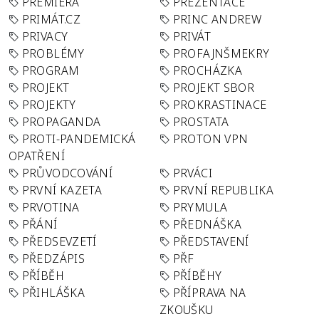
PREMIÉRA
PREZENTACE
PRIMÁT.CZ
PRINC ANDREW
PRIVACY
PRIVÁT
PROBLÉMY
PROFAJNŠMEKRY
PROGRAM
PROCHÁZKA
PROJEKT
PROJEKT SBOR
PROJEKTY
PROKRASTINACE
PROPAGANDA
PROSTATA
PROTI-PANDEMICKÁ
PROTON VPN
OPATŘENÍ
PRŮVODCOVÁNÍ
PRVÁCI
PRVNÍ KAZETA
PRVNÍ REPUBLIKA
PRVOTINA
PRYMULA
PŘÁNÍ
PŘEDNÁŠKA
PŘEDSEVZETÍ
PŘEDSTAVENÍ
PŘEDZÁPIS
PŘF
PŘÍBĚH
PŘÍBĚHY
PŘIHLÁŠKA
PŘÍPRAVA NA
ZKOUŠKU