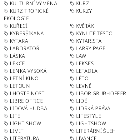
KULTURNÍ VÝMĚNA
KURZ
KURZ TROPICKÉ
KURZY
EKOLOGIE
KUŘECÍ
KVĚTÁK
KYBERŠIKANA
KYNUTÉ TĚSTO
KYTARA
KYTARISTA
LABORATOŘ
LARRY PAGE
LÁSKA
LAW
LEKCE
LEKSES
LENKA VYSOKÁ
LETADLA
LETNÍ KINO
LÉTO
LETOUN
LEVNĚ
LHOSTEJNOST
LIBOR GRUBHOFFER
LIBRE OFFICE
LIDÉ
LIDOVÁ HUDBA
LIDSKÁ PRÁVA
LIFE
LIFESTYLE
LIGHT SHOW
LIGHTSHOW
LIMIT
LITERÁRNÍ ŠLEH
LITERATURA
LÍVANCE