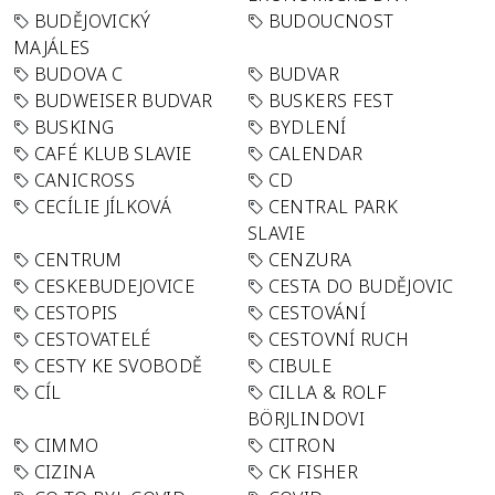
BUDĚJOVICKÝ
BUDOUCNOST
MAJÁLES
BUDOVA C
BUDVAR
BUDWEISER BUDVAR
BUSKERS FEST
BUSKING
BYDLENÍ
CAFÉ KLUB SLAVIE
CALENDAR
CANICROSS
CD
CECÍLIE JÍLKOVÁ
CENTRAL PARK
SLAVIE
CENTRUM
CENZURA
CESKEBUDEJOVICE
CESTA DO BUDĚJOVIC
CESTOPIS
CESTOVÁNÍ
CESTOVATELÉ
CESTOVNÍ RUCH
CESTY KE SVOBODĚ
CIBULE
CÍL
CILLA & ROLF
BÖRJLINDOVI
CIMMO
CITRON
CIZINA
CK FISHER