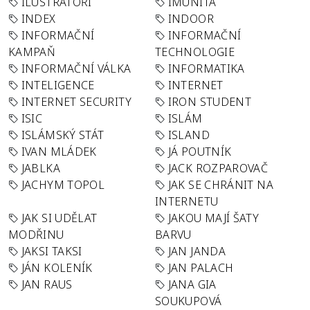
ILUSTRÁTOŘI
IMUNITA
INDEX
INDOOR
INFORMAČNÍ
INFORMAČNÍ
KAMPAŇ
TECHNOLOGIE
INFORMAČNÍ VÁLKA
INFORMATIKA
INTELIGENCE
INTERNET
INTERNET SECURITY
IRON STUDENT
ISIC
ISLÁM
ISLÁMSKÝ STÁT
ISLAND
IVAN MLÁDEK
JÁ POUTNÍK
JABLKA
JACK ROZPAROVAČ
JACHYM TOPOL
JAK SE CHRÁNIT NA
INTERNETU
JAK SI UDĚLAT
JAKOU MAJÍ ŠATY
MODŘINU
BARVU
JAKSI TAKSI
JAN JANDA
JÁN KOLENÍK
JAN PALACH
JAN RAUS
JANA GIA
SOUKUPOVÁ