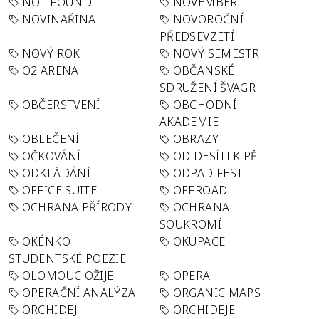
NOT FOUND
NOVEMBER
NOVINAŘINA
NOVOROČNÍ
PŘEDSEVZETÍ
NOVÝ ROK
NOVÝ SEMESTR
O2 ARENA
OBČANSKÉ
SDRUŽENÍ ŠVAGR
OBČERSTVENÍ
OBCHODNÍ
AKADEMIE
OBLEČENÍ
OBRAZY
OČKOVÁNÍ
OD DESÍTI K PĚTI
ODKLÁDÁNÍ
ODPAD FEST
OFFICE SUITE
OFFROAD
OCHRANA PŘÍRODY
OCHRANA
SOUKROMÍ
OKÉNKO
OKUPACE
STUDENTSKÉ POEZIE
OLOMOUC OŽIJE
OPERA
OPERAČNÍ ANALÝZA
ORGANIC MAPS
ORCHIDEJ
ORCHIDEJE