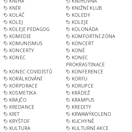
KNIHA
KNIHOVNA
KNÍR
KNIŽNÍ KLUB
KOLÁČ
KOLEDY
KOLEJ
KOLEJE
KOLEJE PEDAGOG
KOLONÁDA
KOMEDIE
KOMFORTNÍ ZÓNA
KOMUNISMUS
KONCERT
KONCERTY
KONĚ
KONEC
KONEC
PROKRASTINACE
KONEC-COVIDISTŮ
KONFERENCE
KORÁLKOVÁNÍ
KORFU
KORPORACE
KORUPCE
KOSMETIKA
KRÁDEŽ
KRAJČO
KRAMPUS
KREDANCE
KREDITY
KRIT
KRWAWÝKOLENO
KRYŠTOF
KUCHYNĚ
KULTURA
KULTURNÍ AKCE