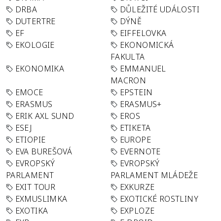
DRBA
DŮLEŽITÉ UDÁLOSTI
DUTERTRE
DÝNĚ
EF
EIFFELOVKA
EKOLOGIE
EKONOMICKÁ
FAKULTA
EKONOMIKA
EMMANUEL
MACRON
EMOCE
EPSTEIN
ERASMUS
ERASMUS+
ERIK AXL SUND
EROS
ESEJ
ETIKETA
ETIOPIE
EUROPE
EVA BUREŠOVÁ
EVERNOTE
EVROPSKÝ
EVROPSKÝ
PARLAMENT
PARLAMENT MLÁDEŽE
EXIT TOUR
EXKURZE
EXMUSLIMKA
EXOTICKÉ ROSTLINY
EXOTIKA
EXPLOZE