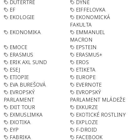
DUTERTRE
DÝNĚ
EF
EIFFELOVKA
EKOLOGIE
EKONOMICKÁ
FAKULTA
EKONOMIKA
EMMANUEL
MACRON
EMOCE
EPSTEIN
ERASMUS
ERASMUS+
ERIK AXL SUND
EROS
ESEJ
ETIKETA
ETIOPIE
EUROPE
EVA BUREŠOVÁ
EVERNOTE
EVROPSKÝ
EVROPSKÝ
PARLAMENT
PARLAMENT MLÁDEŽE
EXIT TOUR
EXKURZE
EXMUSLIMKA
EXOTICKÉ ROSTLINY
EXOTIKA
EXPLOZE
EYP
F-DROID
FABRIKA
FACEBOOK