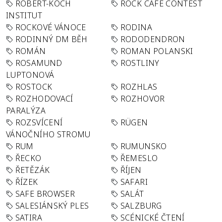
ROBERT-KOCH
ROCK CAFÉ CONTEST
INSTITUT
ROCKOVÉ VÁNOCE
RODINA
RODINNÝ DM BĚH
RODODENDRON
ROMÁN
ROMAN POLANSKI
ROSAMUND
ROSTLINY
LUPTONOVÁ
ROSTOCK
ROZHLAS
ROZHODOVACÍ
ROZHOVOR
PARALÝZA
ROZSVÍCENÍ
RÜGEN
VÁNOČNÍHO STROMU
RUM
RUMUNSKO
ŘECKO
ŘEMESLO
ŘETĚZÁK
ŘÍJEN
ŘÍZEK
SAFARI
SAFE BROWSER
SALÁT
SALESIÁNSKÝ PLES
SALZBURG
SATIRA
SCÉNICKÉ ČTENÍ