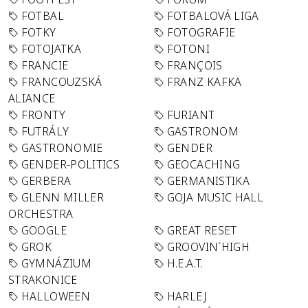
FOTBAL
FOTBALOVÁ LIGA
FOTKY
FOTOGRAFIE
FOTOJATKA
FOTONI
FRANCIE
FRANÇOIS
FRANCOUZSKÁ
FRANZ KAFKA
ALIANCE
FRONTY
FURIANT
FUTRÁLY
GASTRONOM
GASTRONOMIE
GENDER
GENDER-POLITICS
GEOCACHING
GERBERA
GERMANISTIKA
GLENN MILLER
GOJA MUSIC HALL
ORCHESTRA
GOOGLE
GREAT RESET
GROK
GROOVIN´HIGH
GYMNÁZIUM
H.E.A.T.
STRAKONICE
HALLOWEEN
HARLEJ