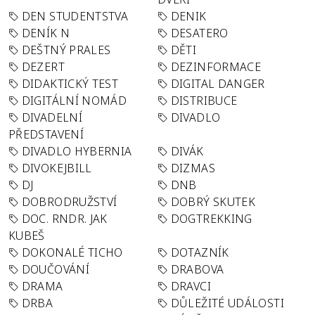
DEN STUDENTSTVA
DENIK
DENÍK N
DESATERO
DEŠTNÝ PRALES
DĚTI
DEZERT
DEZINFORMACE
DIDAKTICKÝ TEST
DIGITAL DANGER
DIGITÁLNÍ NOMÁD
DISTRIBUCE
DIVADELNÍ
DIVADLO
PŘEDSTAVENÍ
DIVADLO HYBERNIA
DIVÁK
DIVOKEJBILL
DIZMAS
DJ
DNB
DOBRODRUŽSTVÍ
DOBRÝ SKUTEK
DOC. RNDR. JAK
DOGTREKKING
KUBEŠ
DOKONALÉ TICHO
DOTAZNÍK
DOUČOVÁNÍ
DRABOVA
DRAMA
DRAVCI
DRBA
DŮLEŽITÉ UDÁLOSTI