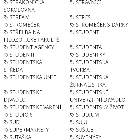
STRAKONICKÁ
STRÁVNÍCI
SOKOLOVNA
STREAM
STRES
STROMEČEK
STROMEČEK S DÁRKY
STŘELBA NA
STUDENT
FILOZOFICKÉ FAKULTĚ
STUDENT AGENCY
STUDENTA
STUDENTI
STUDENTKY
STUDENTSKÁ
STUDENTSKÁ
STŘEDA
TVORBA
STUDENTSKÁ UNIE
STUDENTSKÁ
ŽURNALISTIKA
STUDENTSKÉ
STUDENTSKÉ
DIVADLO
UNIVERZITNÍ DIVADLO
STUDENTSKÉ VAŘENÍ
STUDENTSKÝ ŽIVOT
STUDIO 6
STUDIUM
SUD
SUJU
SUPERMARKETY
SUŠICE
SUTAŠKA
SUVENÝRY