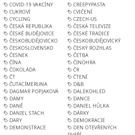
COVID-19 VAKCÍNY
CREEPYPASTA
CUKROVÍ
CVIČENÍ
CYCLING
CZECH-US
ČESKÁ REPUBLIKA
ČESKÁ TELEVIZE
ČESKÉ BUDĚJOVICE
ČESKÉ TRADICE
ČESKOBUDĚJOVICKO
ČESKOBUDĚJOVICKÝ
ČESKOSLOVENSKO
ČESKÝ ROZHLAS
ČESNEK
ČETBA
ČÍNA
ČINOHRA
ČOKOLÁDA
ČR
ČT
ČTENÍ
ČUTACÍMERUNA
D&B
DAGMAR POPJAKOVÁ
DALEKOHLED
DÁMY
DANCE
DANĚ
DANIEL HŮLKA
DANIEL STACH
DÁRKY
DARY
DEMOKRACIE
DEMONSTRACE
DEN OTEVŘENÝCH
DVEŘÍ