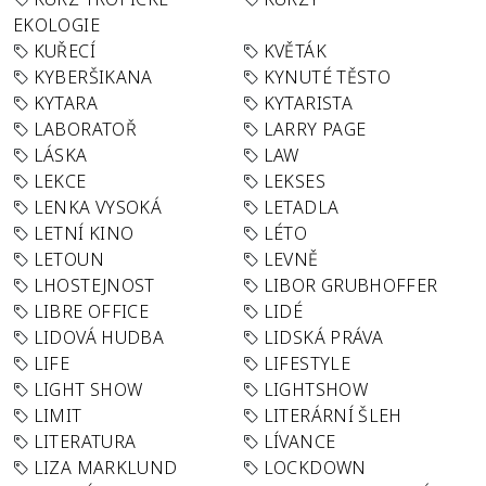
EKOLOGIE
KUŘECÍ
KVĚTÁK
KYBERŠIKANA
KYNUTÉ TĚSTO
KYTARA
KYTARISTA
LABORATOŘ
LARRY PAGE
LÁSKA
LAW
LEKCE
LEKSES
LENKA VYSOKÁ
LETADLA
LETNÍ KINO
LÉTO
LETOUN
LEVNĚ
LHOSTEJNOST
LIBOR GRUBHOFFER
LIBRE OFFICE
LIDÉ
LIDOVÁ HUDBA
LIDSKÁ PRÁVA
LIFE
LIFESTYLE
LIGHT SHOW
LIGHTSHOW
LIMIT
LITERÁRNÍ ŠLEH
LITERATURA
LÍVANCE
LIZA MARKLUND
LOCKDOWN