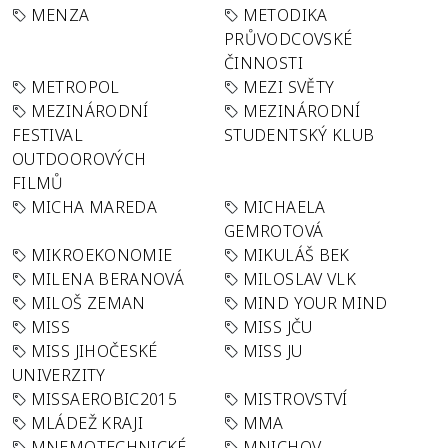
MENZA
METODIKA
PRŮVODCOVSKÉ
ČINNOSTI
METROPOL
MEZI SVĚTY
MEZINÁRODNÍ
MEZINÁRODNÍ
FESTIVAL
STUDENTSKÝ KLUB
OUTDOOROVÝCH
FILMŮ
MICHA MAREDA
MICHAELA
GEMROTOVÁ
MIKROEKONOMIE
MIKULÁŠ BEK
MILENA BERANOVÁ
MILOSLAV VLK
MILOŠ ZEMAN
MIND YOUR MIND
MISS
MISS JČU
MISS JIHOČESKÉ
MISS JU
UNIVERZITY
MISSAEROBIC2015
MISTROVSTVÍ
MLÁDEŽ KRAJI
MMA
MNEMOTECHNICKÉ
MNICHOV