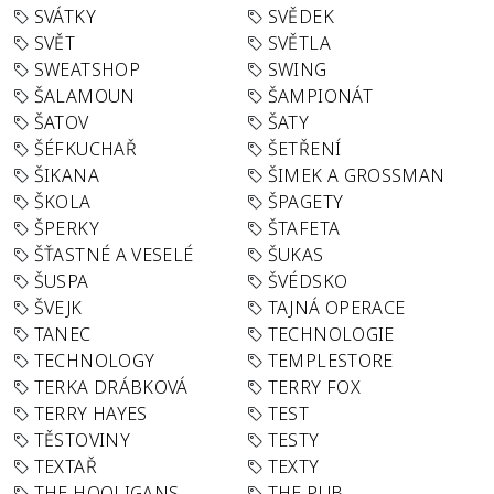
SVÁTKY
SVĚDEK
SVĚT
SVĚTLA
SWEATSHOP
SWING
ŠALAMOUN
ŠAMPIONÁT
ŠATOV
ŠATY
ŠÉFKUCHAŘ
ŠETŘENÍ
ŠIKANA
ŠIMEK A GROSSMAN
ŠKOLA
ŠPAGETY
ŠPERKY
ŠTAFETA
ŠŤASTNÉ A VESELÉ
ŠUKAS
ŠUSPA
ŠVÉDSKO
ŠVEJK
TAJNÁ OPERACE
TANEC
TECHNOLOGIE
TECHNOLOGY
TEMPLESTORE
TERKA DRÁBKOVÁ
TERRY FOX
TERRY HAYES
TEST
TĚSTOVINY
TESTY
TEXTAŘ
TEXTY
THE HOOLIGANS
THE PUB