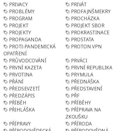
PRIVACY
PRIVÁT
PROBLÉMY
PROFAJNŠMEKRY
PROGRAM
PROCHÁZKA
PROJEKT
PROJEKT SBOR
PROJEKTY
PROKRASTINACE
PROPAGANDA
PROSTATA
PROTI-PANDEMICKÁ
PROTON VPN
OPATŘENÍ
PRŮVODCOVÁNÍ
PRVÁCI
PRVNÍ KAZETA
PRVNÍ REPUBLIKA
PRVOTINA
PRYMULA
PŘÁNÍ
PŘEDNÁŠKA
PŘEDSEVZETÍ
PŘEDSTAVENÍ
PŘEDZÁPIS
PŘF
PŘÍBĚH
PŘÍBĚHY
PŘIHLÁŠKA
PŘÍPRAVA NA
ZKOUŠKU
PŘÍPRAVY
PŘÍRODA
PŘÍRODOVĚDECKÁ
PŘÍRODOVĚDNÁ