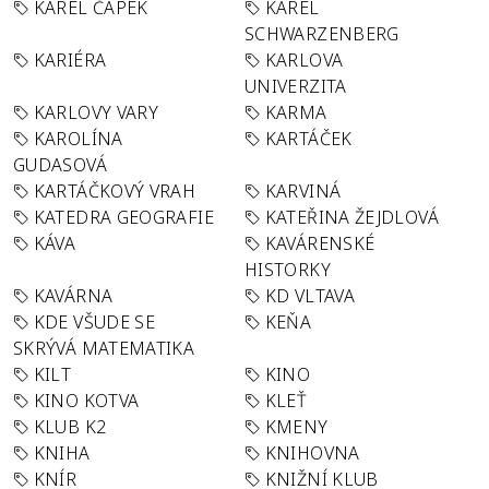
KAREL ČAPEK
KAREL
SCHWARZENBERG
KARIÉRA
KARLOVA
UNIVERZITA
KARLOVY VARY
KARMA
KAROLÍNA
KARTÁČEK
GUDASOVÁ
KARTÁČKOVÝ VRAH
KARVINÁ
KATEDRA GEOGRAFIE
KATEŘINA ŽEJDLOVÁ
KÁVA
KAVÁRENSKÉ
HISTORKY
KAVÁRNA
KD VLTAVA
KDE VŠUDE SE
KEŇA
SKRÝVÁ MATEMATIKA
KILT
KINO
KINO KOTVA
KLEŤ
KLUB K2
KMENY
KNIHA
KNIHOVNA
KNÍR
KNIŽNÍ KLUB