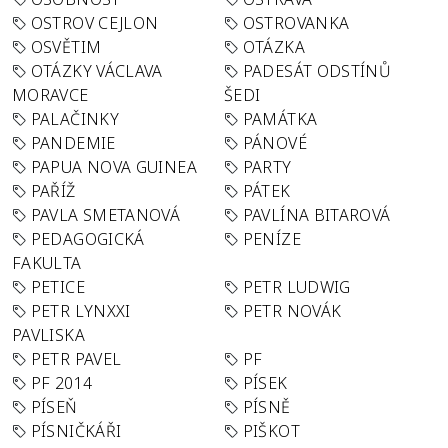
OSTROV CEJLON
OSTROVANKA
OSVĚTIM
OTÁZKA
OTÁZKY VÁCLAVA
PADESÁT ODSTÍNŮ
MORAVCE
ŠEDI
PALAČINKY
PAMÁTKA
PANDEMIE
PÁNOVÉ
PAPUA NOVA GUINEA
PARTY
PAŘÍŽ
PÁTEK
PAVLA SMETANOVÁ
PAVLÍNA BITAROVÁ
PEDAGOGICKÁ
PENÍZE
FAKULTA
PETICE
PETR LUDWIG
PETR LYNXXI
PETR NOVÁK
PAVLISKA
PETR PAVEL
PF
PF 2014
PÍSEK
PÍSEŇ
PÍSNĚ
PÍSNIČKÁŘI
PIŠKOT