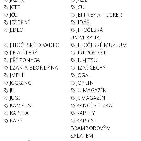
JCTT
JCU
JČU
JEFFREY A. TUCKER
JEŽDĚNÍ
JIDÁŠ
JÍDLO
JIHOČESKÁ
UNIVERZITA
JIHOČESKÉ DIVADLO
JIHOČESKÉ MUZEUM
JINÁ ÚTERÝ
JÍŘÍ POSPÍŠIL
JIŘÍ ZONYGA
JIU-JITSU
JIŽAN A BLONDÝNA
JIŽNÍ ČECHY
JMELÍ
JOGA
JOGGING
JOPLIN
JU
JU MAGAZÍN
JUGI
JUMAGAZÍN
KAMPUS
KANČÍ STEZKA
KAPELA
KAPELY
KAPR
KAPR S
BRAMBOROVÝM
SALÁTEM