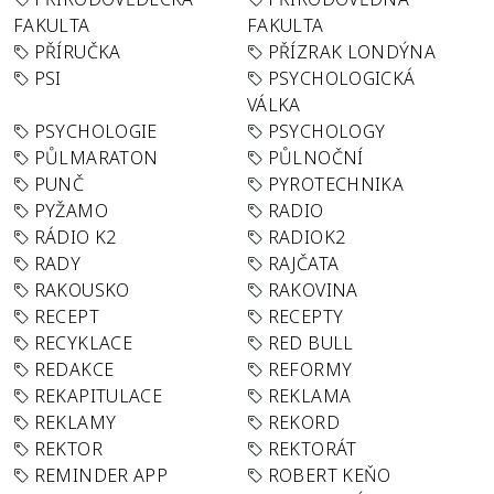
FAKULTA
FAKULTA
PŘÍRUČKA
PŘÍZRAK LONDÝNA
PSI
PSYCHOLOGICKÁ
VÁLKA
PSYCHOLOGIE
PSYCHOLOGY
PŮLMARATON
PŮLNOČNÍ
PUNČ
PYROTECHNIKA
PYŽAMO
RADIO
RÁDIO K2
RADIOK2
RADY
RAJČATA
RAKOUSKO
RAKOVINA
RECEPT
RECEPTY
RECYKLACE
RED BULL
REDAKCE
REFORMY
REKAPITULACE
REKLAMA
REKLAMY
REKORD
REKTOR
REKTORÁT
REMINDER APP
ROBERT KEŇO