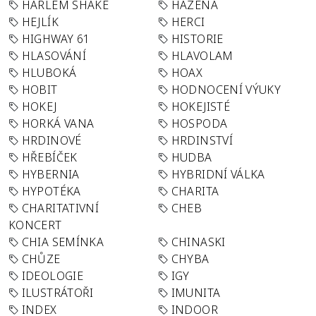
HARLEM SHAKE
HÁZENÁ
HEJLÍK
HERCI
HIGHWAY 61
HISTORIE
HLASOVÁNÍ
HLAVOLAM
HLUBOKÁ
HOAX
HOBIT
HODNOCENÍ VÝUKY
HOKEJ
HOKEJISTÉ
HORKÁ VANA
HOSPODA
HRDINOVÉ
HRDINSTVÍ
HŘEBÍČEK
HUDBA
HYBERNIA
HYBRIDNÍ VÁLKA
HYPOTÉKA
CHARITA
CHARITATIVNÍ
CHEB
KONCERT
CHIA SEMÍNKA
CHINASKI
CHŮZE
CHYBA
IDEOLOGIE
IGY
ILUSTRÁTOŘI
IMUNITA
INDEX
INDOOR