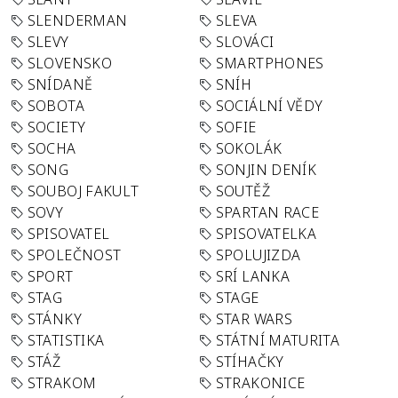
SLENDERMAN
SLEVA
SLEVY
SLOVÁCI
SLOVENSKO
SMARTPHONES
SNÍDANĚ
SNÍH
SOBOTA
SOCIÁLNÍ VĚDY
SOCIETY
SOFIE
SOCHA
SOKOLÁK
SONG
SONJIN DENÍK
SOUBOJ FAKULT
SOUTĚŽ
SOVY
SPARTAN RACE
SPISOVATEL
SPISOVATELKA
SPOLEČNOST
SPOLUJIZDA
SPORT
SRÍ LANKA
STAG
STAGE
STÁNKY
STAR WARS
STATISTIKA
STÁTNÍ MATURITA
STÁŽ
STÍHAČKY
STRAKOM
STRAKONICE