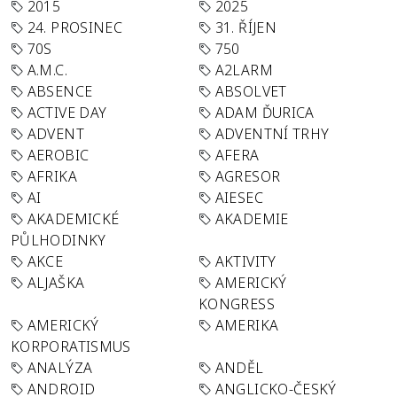
2015
2025
24. PROSINEC
31. ŘÍJEN
70S
750
A.M.C.
A2LARM
ABSENCE
ABSOLVET
ACTIVE DAY
ADAM ĎURICA
ADVENT
ADVENTNÍ TRHY
AEROBIC
AFERA
AFRIKA
AGRESOR
AI
AIESEC
AKADEMICKÉ
AKADEMIE
PŮLHODINKY
AKCE
AKTIVITY
ALJAŠKA
AMERICKÝ
KONGRESS
AMERICKÝ
AMERIKA
KORPORATISMUS
ANALÝZA
ANDĚL
ANDROID
ANGLICKO-ČESKÝ