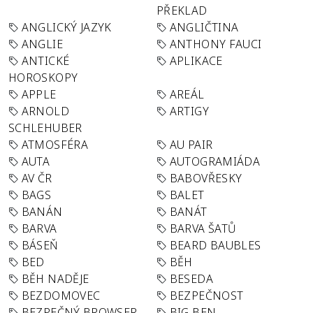
PŘEKLAD
ANGLICKÝ JAZYK
ANGLIČTINA
ANGLIE
ANTHONY FAUCI
ANTICKÉ
APLIKACE
HOROSKOPY
APPLE
AREÁL
ARNOLD
ARTIGY
SCHLEHUBER
ATMOSFÉRA
AU PAIR
AUTA
AUTOGRAMIÁDA
AV ČR
BABOVŘESKY
BAGS
BALET
BANÁN
BANÁT
BARVA
BARVA ŠATŮ
BÁSEŇ
BEARD BAUBLES
BED
BĚH
BĚH NADĚJE
BESEDA
BEZDOMOVEC
BEZPEČNOST
BEZPEČNÝ BROWSER
BIG BEN