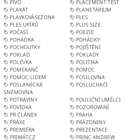
PIVO
PLACEMENT TEST
PLAKÁT
PLANETÁRIUM
PLAVKOVÁSEZONA
PLES
PLES UPÍRŮ
PLUS SIZE
POČASÍ
POEZIE
POHÁDKA
POHÁDKY
POCHOUTKY
POJIŠTĚNÍ
POKLAD
POKLADY
POLÉVKA
POLITIKA
POMERANČ
POMOC
POMOC LIDEM
POSILOVNA
POSLANECKÁ
POSLUCHAČI
SNĚMOVNA
POTRAVINY
POULIČNÍ UMĚLCI
POVÍDKA
POZOROVÁNÍ
PR ČLÁNEK
PRAHA
PRAXE
PRÁZDNINY
PREMIÉRA
PREZENTACE
PRIMÁT.CZ
PRINC ANDREW