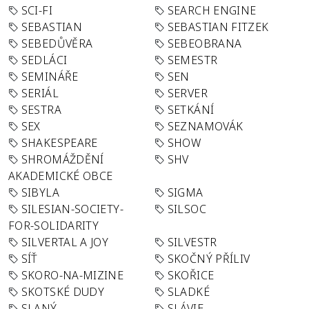
SCI-FI
SEARCH ENGINE
SEBASTIAN
SEBASTIAN FITZEK
SEBEDŮVĚRA
SEBEOBRANA
SEDLÁCI
SEMESTR
SEMINÁŘE
SEN
SERIÁL
SERVER
SESTRA
SETKÁNÍ
SEX
SEZNAMOVÁK
SHAKESPEARE
SHOW
SHROMÁŽDĚNÍ
SHV
AKADEMICKÉ OBCE
SIBYLA
SIGMA
SILESIAN-SOCIETY-
SILSOC
FOR-SOLIDARITY
SILVERTAL A JOY
SILVESTR
SÍŤ
SKOČNÝ PŘÍLIV
SKORO-NA-MIZINE
SKOŘICE
SKOTSKÉ DUDY
SLADKÉ
SLANÝ
SLÁVIE