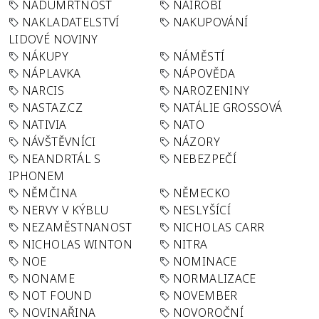
NADÚMRTNOST
NAIROBI
NAKLADATELSTVÍ
NAKUPOVÁNÍ
LIDOVÉ NOVINY
NÁKUPY
NÁMĚSTÍ
NÁPLAVKA
NÁPOVĚDA
NARCIS
NAROZENINY
NASTAZ.CZ
NATÁLIE GROSSOVÁ
NATIVIA
NATO
NÁVŠTĚVNÍCI
NÁZORY
NEANDRTÁL S
NEBEZPEČÍ
IPHONEM
NĚMČINA
NĚMECKO
NERVY V KÝBLU
NESLYŠÍCÍ
NEZAMĚSTNANOST
NICHOLAS CARR
NICHOLAS WINTON
NITRA
NOE
NOMINACE
NONAME
NORMALIZACE
NOT FOUND
NOVEMBER
NOVINAŘINA
NOVOROČNÍ