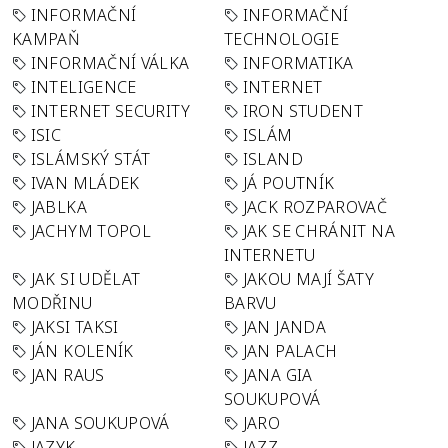
INFORMAČNÍ
INFORMAČNÍ
KAMPAŇ
TECHNOLOGIE
INFORMAČNÍ VÁLKA
INFORMATIKA
INTELIGENCE
INTERNET
INTERNET SECURITY
IRON STUDENT
ISIC
ISLÁM
ISLÁMSKÝ STÁT
ISLAND
IVAN MLÁDEK
JÁ POUTNÍK
JABLKA
JACK ROZPAROVAČ
JACHYM TOPOL
JAK SE CHRÁNIT NA
INTERNETU
JAK SI UDĚLAT
JAKOU MAJÍ ŠATY
MODŘINU
BARVU
JAKSI TAKSI
JAN JANDA
JÁN KOLENÍK
JAN PALACH
JAN RAUS
JANA GIA
SOUKUPOVÁ
JANA SOUKUPOVÁ
JARO
JAZYK
JAZZ