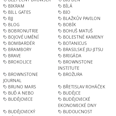
BIKRAM
BÍLÁ
BILL GATES
BIO
BJJ
BLAŽKŮV PAVILON
BLOG
BOBÍK
BOBRONUTRIE
BOHUŠ MATUŠ
BOJOVÉ UMĚNÍ
BOLESTNÉ KAMENY
BOMBARDÉR
BOTANICUS
BRAMBORY
BRASILSKÉ JIU-JITSU
BRAVE
BRIGÁDA
BROKOLICE
BROWNSTONE
INSTITUTE
BROWNSTONE
BROŽURA
JOURNAL
BRUNO MARS
BŘETISLAV ROHÁČEK
BUĎ A NEBO
BUDĚJCE
BUDĚJOVICE
BUDĚJOVICKÉ
EKONOMICKÉ DNY
BUDĚJOVICKÝ
BUDOUCNOST