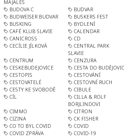
MAJÁLES
BUDOVA C
BUDVAR
BUDWEISER BUDVAR
BUSKERS FEST
BUSKING
BYDLENÍ
CAFÉ KLUB SLAVIE
CALENDAR
CANICROSS
CD
CECÍLIE JÍLKOVÁ
CENTRAL PARK
SLAVIE
CENTRUM
CENZURA
CESKEBUDEJOVICE
CESTA DO BUDĚJOVIC
CESTOPIS
CESTOVÁNÍ
CESTOVATELÉ
CESTOVNÍ RUCH
CESTY KE SVOBODĚ
CIBULE
CÍL
CILLA & ROLF
BÖRJLINDOVI
CIMMO
CITRON
CIZINA
CK FISHER
CO TO BYL COVID
COVID
COVID ZPRÁVA
COVID-19