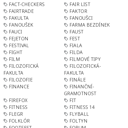
FACT-CHECKERS
FAIR LIST
FAIRTRADE
FAKTOR
FAKULTA
FANOUŠCI
FANOUŠEK
FARMA BEZDÍNEK
FAUCI
FAUST
FEJETON
FEST
FESTIVAL
FIALA
FIGHT
FILDA
FILM
FILMOVÉ TIPY
FILOZOFICKÁ
FILOZOFICKÁ-
FAKULTA
FAKULTA
FILOZOFIE
FINÁLE
FINANCE
FINANČNÍ-
GRAMOTNOST
FIREFOX
FIT
FITNESS
FITNESS 14
FLEGR
FLYBALL
FOLKLÓR
FOLTYN
FOOTFEST
FORUM