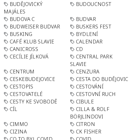
BUDĚJOVICKÝ
BUDOUCNOST
MAJÁLES
BUDOVA C
BUDVAR
BUDWEISER BUDVAR
BUSKERS FEST
BUSKING
BYDLENÍ
CAFÉ KLUB SLAVIE
CALENDAR
CANICROSS
CD
CECÍLIE JÍLKOVÁ
CENTRAL PARK
SLAVIE
CENTRUM
CENZURA
CESKEBUDEJOVICE
CESTA DO BUDĚJOVIC
CESTOPIS
CESTOVÁNÍ
CESTOVATELÉ
CESTOVNÍ RUCH
CESTY KE SVOBODĚ
CIBULE
CÍL
CILLA & ROLF
BÖRJLINDOVI
CIMMO
CITRON
CIZINA
CK FISHER
CO TO BYL COVID
COVID