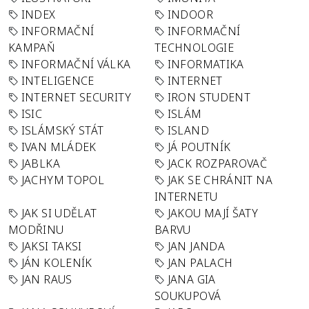
INDEX
INDOOR
INFORMAČNÍ
INFORMAČNÍ
KAMPAŇ
TECHNOLOGIE
INFORMAČNÍ VÁLKA
INFORMATIKA
INTELIGENCE
INTERNET
INTERNET SECURITY
IRON STUDENT
ISIC
ISLÁM
ISLÁMSKÝ STÁT
ISLAND
IVAN MLÁDEK
JÁ POUTNÍK
JABLKA
JACK ROZPAROVAČ
JACHYM TOPOL
JAK SE CHRÁNIT NA
INTERNETU
JAK SI UDĚLAT
JAKOU MAJÍ ŠATY
MODŘINU
BARVU
JAKSI TAKSI
JAN JANDA
JÁN KOLENÍK
JAN PALACH
JAN RAUS
JANA GIA
SOUKUPOVÁ