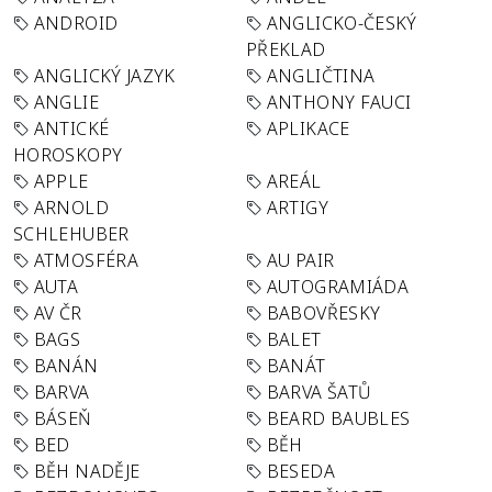
ANDROID
ANGLICKO-ČESKÝ
PŘEKLAD
ANGLICKÝ JAZYK
ANGLIČTINA
ANGLIE
ANTHONY FAUCI
ANTICKÉ
APLIKACE
HOROSKOPY
APPLE
AREÁL
ARNOLD
ARTIGY
SCHLEHUBER
ATMOSFÉRA
AU PAIR
AUTA
AUTOGRAMIÁDA
AV ČR
BABOVŘESKY
BAGS
BALET
BANÁN
BANÁT
BARVA
BARVA ŠATŮ
BÁSEŇ
BEARD BAUBLES
BED
BĚH
BĚH NADĚJE
BESEDA