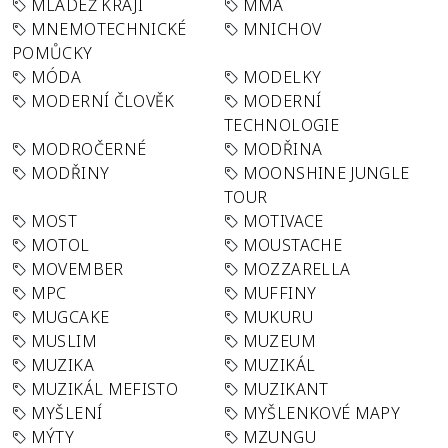
MLÁDEŽ KRAJI
MMA
MNEMOTECHNICKÉ
MNICHOV
POMŮCKY
MÓDA
MODELKY
MODERNÍ ČLOVĚK
MODERNÍ
TECHNOLOGIE
MODROČERNÉ
MODŘINA
MODŘINY
MOONSHINE JUNGLE
TOUR
MOST
MOTIVACE
MOTOL
MOUSTACHE
MOVEMBER
MOZZARELLA
MPC
MUFFINY
MUGCAKE
MUKURU
MUSLIM
MUZEUM
MUZIKA
MUZIKÁL
MUZIKÁL MEFISTO
MUZIKANT
MYŠLENÍ
MYŠLENKOVÉ MAPY
MÝTY
MZUNGU