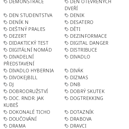
DEMONSTRACE
DEN OTEVŘENÝCH
DVEŘÍ
DEN STUDENTSTVA
DENIK
DENÍK N
DESATERO
DEŠTNÝ PRALES
DĚTI
DEZERT
DEZINFORMACE
DIDAKTICKÝ TEST
DIGITAL DANGER
DIGITÁLNÍ NOMÁD
DISTRIBUCE
DIVADELNÍ
DIVADLO
PŘEDSTAVENÍ
DIVADLO HYBERNIA
DIVÁK
DIVOKEJBILL
DIZMAS
DJ
DNB
DOBRODRUŽSTVÍ
DOBRÝ SKUTEK
DOC. RNDR. JAK
DOGTREKKING
KUBEŠ
DOKONALÉ TICHO
DOTAZNÍK
DOUČOVÁNÍ
DRABOVA
DRAMA
DRAVCI