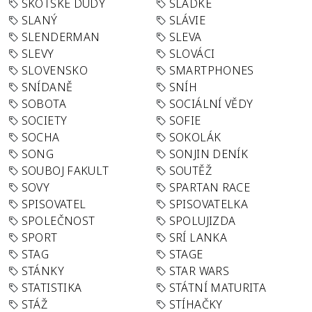
SKOTSKÉ DUDY
SLADKÉ
SLANÝ
SLÁVIE
SLENDERMAN
SLEVA
SLEVY
SLOVÁCI
SLOVENSKO
SMARTPHONES
SNÍDANĚ
SNÍH
SOBOTA
SOCIÁLNÍ VĚDY
SOCIETY
SOFIE
SOCHA
SOKOLÁK
SONG
SONJIN DENÍK
SOUBOJ FAKULT
SOUTĚŽ
SOVY
SPARTAN RACE
SPISOVATEL
SPISOVATELKA
SPOLEČNOST
SPOLUJIZDA
SPORT
SRÍ LANKA
STAG
STAGE
STÁNKY
STAR WARS
STATISTIKA
STÁTNÍ MATURITA
STÁŽ
STÍHAČKY