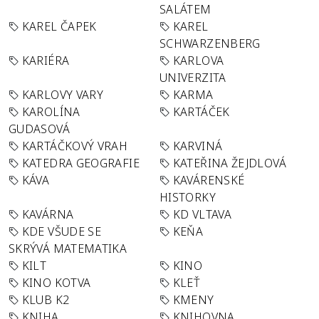
SALÁTEM
KAREL ČAPEK
KAREL
SCHWARZENBERG
KARIÉRA
KARLOVA
UNIVERZITA
KARLOVY VARY
KARMA
KAROLÍNA
KARTÁČEK
GUDASOVÁ
KARTÁČKOVÝ VRAH
KARVINÁ
KATEDRA GEOGRAFIE
KATEŘINA ŽEJDLOVÁ
KÁVA
KAVÁRENSKÉ
HISTORKY
KAVÁRNA
KD VLTAVA
KDE VŠUDE SE
KEŇA
SKRÝVÁ MATEMATIKA
KILT
KINO
KINO KOTVA
KLEŤ
KLUB K2
KMENY
KNIHA
KNIHOVNA