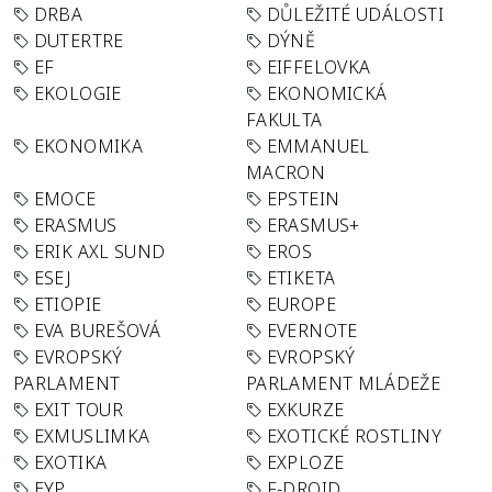
DRBA
DŮLEŽITÉ UDÁLOSTI
DUTERTRE
DÝNĚ
EF
EIFFELOVKA
EKOLOGIE
EKONOMICKÁ
FAKULTA
EKONOMIKA
EMMANUEL
MACRON
EMOCE
EPSTEIN
ERASMUS
ERASMUS+
ERIK AXL SUND
EROS
ESEJ
ETIKETA
ETIOPIE
EUROPE
EVA BUREŠOVÁ
EVERNOTE
EVROPSKÝ
EVROPSKÝ
PARLAMENT
PARLAMENT MLÁDEŽE
EXIT TOUR
EXKURZE
EXMUSLIMKA
EXOTICKÉ ROSTLINY
EXOTIKA
EXPLOZE
EYP
F-DROID