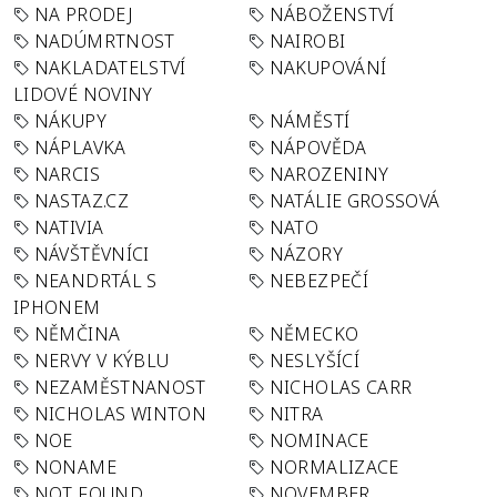
NA PRODEJ
NÁBOŽENSTVÍ
NADÚMRTNOST
NAIROBI
NAKLADATELSTVÍ
NAKUPOVÁNÍ
LIDOVÉ NOVINY
NÁKUPY
NÁMĚSTÍ
NÁPLAVKA
NÁPOVĚDA
NARCIS
NAROZENINY
NASTAZ.CZ
NATÁLIE GROSSOVÁ
NATIVIA
NATO
NÁVŠTĚVNÍCI
NÁZORY
NEANDRTÁL S
NEBEZPEČÍ
IPHONEM
NĚMČINA
NĚMECKO
NERVY V KÝBLU
NESLYŠÍCÍ
NEZAMĚSTNANOST
NICHOLAS CARR
NICHOLAS WINTON
NITRA
NOE
NOMINACE
NONAME
NORMALIZACE
NOT FOUND
NOVEMBER