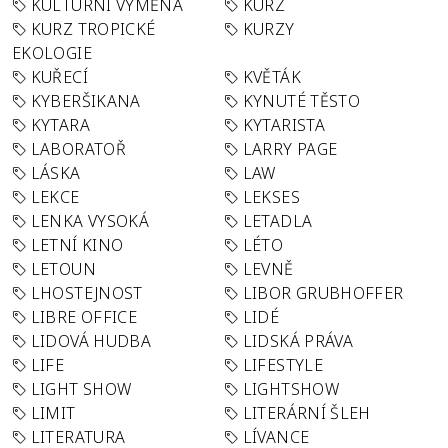
KULTURNÍ VÝMĚNA
KURZ
KURZ TROPICKÉ
KURZY
EKOLOGIE
KUŘECÍ
KVĚTÁK
KYBERŠIKANA
KYNUTÉ TĚSTO
KYTARA
KYTARISTA
LABORATOŘ
LARRY PAGE
LÁSKA
LAW
LEKCE
LEKSES
LENKA VYSOKÁ
LETADLA
LETNÍ KINO
LÉTO
LETOUN
LEVNĚ
LHOSTEJNOST
LIBOR GRUBHOFFER
LIBRE OFFICE
LIDÉ
LIDOVÁ HUDBA
LIDSKÁ PRÁVA
LIFE
LIFESTYLE
LIGHT SHOW
LIGHTSHOW
LIMIT
LITERÁRNÍ ŠLEH
LITERATURA
LÍVANCE