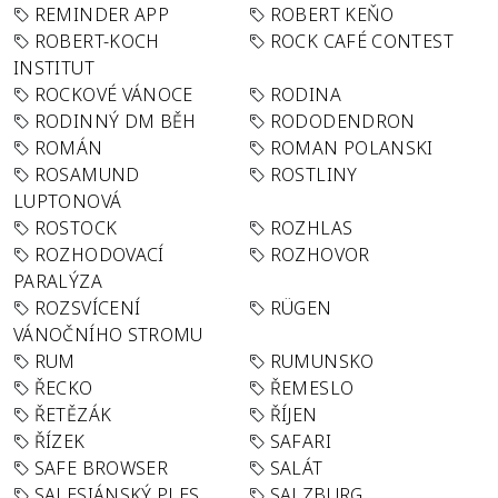
REMINDER APP
ROBERT KEŇO
ROBERT-KOCH
ROCK CAFÉ CONTEST
INSTITUT
ROCKOVÉ VÁNOCE
RODINA
RODINNÝ DM BĚH
RODODENDRON
ROMÁN
ROMAN POLANSKI
ROSAMUND
ROSTLINY
LUPTONOVÁ
ROSTOCK
ROZHLAS
ROZHODOVACÍ
ROZHOVOR
PARALÝZA
ROZSVÍCENÍ
RÜGEN
VÁNOČNÍHO STROMU
RUM
RUMUNSKO
ŘECKO
ŘEMESLO
ŘETĚZÁK
ŘÍJEN
ŘÍZEK
SAFARI
SAFE BROWSER
SALÁT
SALESIÁNSKÝ PLES
SALZBURG