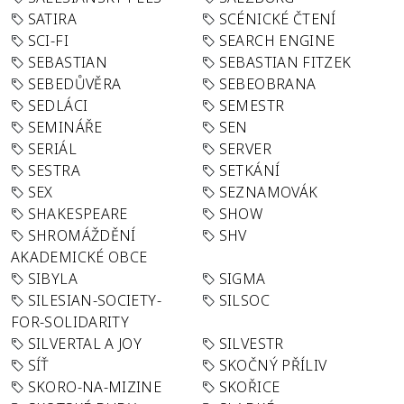
SATIRA
SCÉNICKÉ ČTENÍ
SCI-FI
SEARCH ENGINE
SEBASTIAN
SEBASTIAN FITZEK
SEBEDŮVĚRA
SEBEOBRANA
SEDLÁCI
SEMESTR
SEMINÁŘE
SEN
SERIÁL
SERVER
SESTRA
SETKÁNÍ
SEX
SEZNAMOVÁK
SHAKESPEARE
SHOW
SHROMÁŽDĚNÍ
SHV
AKADEMICKÉ OBCE
SIBYLA
SIGMA
SILESIAN-SOCIETY-
SILSOC
FOR-SOLIDARITY
SILVERTAL A JOY
SILVESTR
SÍŤ
SKOČNÝ PŘÍLIV
SKORO-NA-MIZINE
SKOŘICE