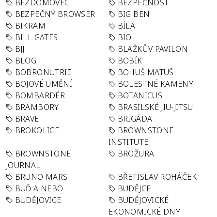
BEZDOMOVEC
BEZPEČNOST
BEZPEČNÝ BROWSER
BIG BEN
BIKRAM
BÍLÁ
BILL GATES
BIO
BJJ
BLAŽKŮV PAVILON
BLOG
BOBÍK
BOBRONUTRIE
BOHUŠ MATUŠ
BOJOVÉ UMĚNÍ
BOLESTNÉ KAMENY
BOMBARDÉR
BOTANICUS
BRAMBORY
BRASILSKÉ JIU-JITSU
BRAVE
BRIGÁDA
BROKOLICE
BROWNSTONE
INSTITUTE
BROWNSTONE
BROŽURA
JOURNAL
BRUNO MARS
BŘETISLAV ROHÁČEK
BUĎ A NEBO
BUDĚJCE
BUDĚJOVICE
BUDĚJOVICKÉ
EKONOMICKÉ DNY