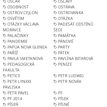
OSCAR
OSLAVY
OSOBNOST
OSTRAVA
OSTROV CEJLON
OSTROVANKA
OSVĚTIM
OTÁZKA
OTÁZKY VÁCLAVA
PADESÁT ODSTÍNŮ
MORAVCE
ŠEDI
PALAČINKY
PAMÁTKA
PANDEMIE
PÁNOVÉ
PAPUA NOVA GUINEA
PARTY
PAŘÍŽ
PÁTEK
PAVLA SMETANOVÁ
PAVLÍNA BITAROVÁ
PEDAGOGICKÁ
PENÍZE
FAKULTA
PETICE
PETR LUDWIG
PETR LYNXXI
PETR NOVÁK
PAVLISKA
PETR PAVEL
PF
PF 2014
PÍSEK
PÍSEŇ
PÍSNĚ