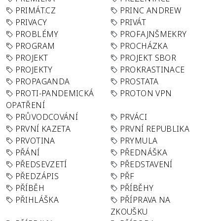
PRIMÁT.CZ
PRINC ANDREW
PRIVACY
PRIVÁT
PROBLÉMY
PROFAJNŠMEKRY
PROGRAM
PROCHÁZKA
PROJEKT
PROJEKT SBOR
PROJEKTY
PROKRASTINACE
PROPAGANDA
PROSTATA
PROTI-PANDEMICKÁ
PROTON VPN
OPATŘENÍ
PRŮVODCOVÁNÍ
PRVÁCI
PRVNÍ KAZETA
PRVNÍ REPUBLIKA
PRVOTINA
PRYMULA
PŘÁNÍ
PŘEDNÁŠKA
PŘEDSEVZETÍ
PŘEDSTAVENÍ
PŘEDZÁPIS
PŘF
PŘÍBĚH
PŘÍBĚHY
PŘIHLÁŠKA
PŘÍPRAVA NA
ZKOUŠKU