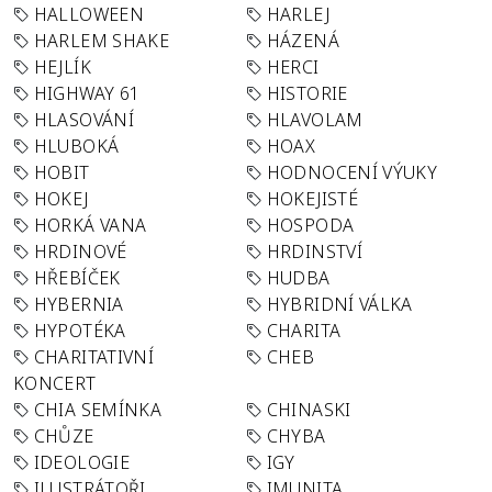
HALLOWEEN
HARLEJ
HARLEM SHAKE
HÁZENÁ
HEJLÍK
HERCI
HIGHWAY 61
HISTORIE
HLASOVÁNÍ
HLAVOLAM
HLUBOKÁ
HOAX
HOBIT
HODNOCENÍ VÝUKY
HOKEJ
HOKEJISTÉ
HORKÁ VANA
HOSPODA
HRDINOVÉ
HRDINSTVÍ
HŘEBÍČEK
HUDBA
HYBERNIA
HYBRIDNÍ VÁLKA
HYPOTÉKA
CHARITA
CHARITATIVNÍ
CHEB
KONCERT
CHIA SEMÍNKA
CHINASKI
CHŮZE
CHYBA
IDEOLOGIE
IGY
ILUSTRÁTOŘI
IMUNITA