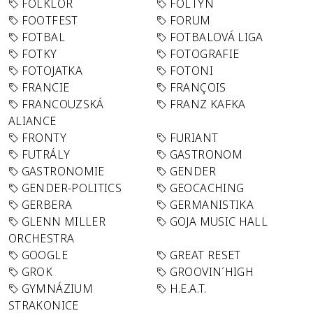
FOLKLÓR
FOLTYN
FOOTFEST
FORUM
FOTBAL
FOTBALOVÁ LIGA
FOTKY
FOTOGRAFIE
FOTOJATKA
FOTONI
FRANCIE
FRANÇOIS
FRANCOUZSKÁ
FRANZ KAFKA
ALIANCE
FRONTY
FURIANT
FUTRÁLY
GASTRONOM
GASTRONOMIE
GENDER
GENDER-POLITICS
GEOCACHING
GERBERA
GERMANISTIKA
GLENN MILLER
GOJA MUSIC HALL
ORCHESTRA
GOOGLE
GREAT RESET
GROK
GROOVIN´HIGH
GYMNÁZIUM
H.E.A.T.
STRAKONICE