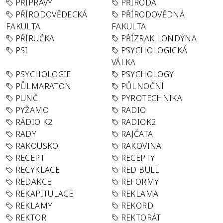
PŘÍPRAVY
PŘÍRODA
PŘÍRODOVĚDECKÁ
PŘÍRODOVĚDNÁ
FAKULTA
FAKULTA
PŘÍRUČKA
PŘÍZRAK LONDÝNA
PSI
PSYCHOLOGICKÁ
VÁLKA
PSYCHOLOGIE
PSYCHOLOGY
PŮLMARATON
PŮLNOČNÍ
PUNČ
PYROTECHNIKA
PYŽAMO
RADIO
RÁDIO K2
RADIOK2
RADY
RAJČATA
RAKOUSKO
RAKOVINA
RECEPT
RECEPTY
RECYKLACE
RED BULL
REDAKCE
REFORMY
REKAPITULACE
REKLAMA
REKLAMY
REKORD
REKTOR
REKTORÁT