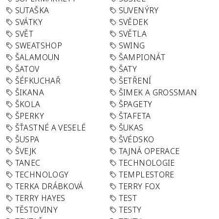
SUTAŠKA
SUVENÝRY
SVÁTKY
SVĚDEK
SVĚT
SVĚTLA
SWEATSHOP
SWING
ŠALAMOUN
ŠAMPIONÁT
ŠATOV
ŠATY
ŠÉFKUCHAŘ
ŠETŘENÍ
ŠIKANA
ŠIMEK A GROSSMAN
ŠKOLA
ŠPAGETY
ŠPERKY
ŠTAFETA
ŠŤASTNÉ A VESELÉ
ŠUKAS
ŠUSPA
ŠVÉDSKO
ŠVEJK
TAJNÁ OPERACE
TANEC
TECHNOLOGIE
TECHNOLOGY
TEMPLESTORE
TERKA DRÁBKOVÁ
TERRY FOX
TERRY HAYES
TEST
TĚSTOVINY
TESTY