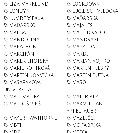
LIZA MARKLUND
LOCKDOWN
LONDÝN
LUCIE SCHMIEDOVÁ
LUMBERSEXUAL
MAĎARSKA
MAĎARSKO
MAJÁLES
MALBA
MALÉ DIVADLO
MANDOLÍNA
MANDRAGE
MARATHON
MARATON
MARCIPÁN
MÁRDI
MAREK LHOTSKÝ
MARIAN VOJTKO
MARIE ROTTROVÁ
MARTIN HILSKÝ
MARTIN KONVIČKA
MARTIN PUTNA
MASARYKOVA
MASO
UNIVERZITA
MATEMATIKA
MATERIÁLY
MATOUŠ VINŠ
MAXMILLIAN
APPELTAUER
MAYER HAWTHORNE
MAZLÍČCI
MBTI
MC FABRIKA
MDŽ
MEDIA