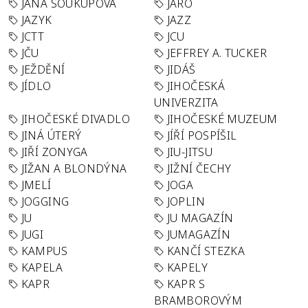
JANA SOUKUPOVÁ
JARO
JAZYK
JAZZ
JCTT
JCU
JČU
JEFFREY A. TUCKER
JEŽDĚNÍ
JIDÁŠ
JÍDLO
JIHOČESKÁ
UNIVERZITA
JIHOČESKÉ DIVADLO
JIHOČESKÉ MUZEUM
JINÁ ÚTERÝ
JÍŘÍ POSPÍŠIL
JIŘÍ ZONYGA
JIU-JITSU
JIŽAN A BLONDÝNA
JIŽNÍ ČECHY
JMELÍ
JOGA
JOGGING
JOPLIN
JU
JU MAGAZÍN
JUGI
JUMAGAZÍN
KAMPUS
KANČÍ STEZKA
KAPELA
KAPELY
KAPR
KAPR S
BRAMBOROVÝM