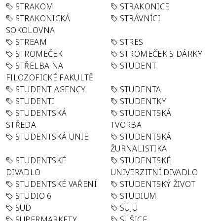
STRAKOM
STRAKONICE
STRAKONICKÁ
STRÁVNÍCI
SOKOLOVNA
STREAM
STRES
STROMEČEK
STROMEČEK S DÁRKY
STŘELBA NA
STUDENT
FILOZOFICKÉ FAKULTĚ
STUDENT AGENCY
STUDENTA
STUDENTI
STUDENTKY
STUDENTSKÁ
STUDENTSKÁ
STŘEDA
TVORBA
STUDENTSKÁ UNIE
STUDENTSKÁ
ŽURNALISTIKA
STUDENTSKÉ
STUDENTSKÉ
DIVADLO
UNIVERZITNÍ DIVADLO
STUDENTSKÉ VAŘENÍ
STUDENTSKÝ ŽIVOT
STUDIO 6
STUDIUM
SUD
SUJU
SUPERMARKETY
SUŠICE