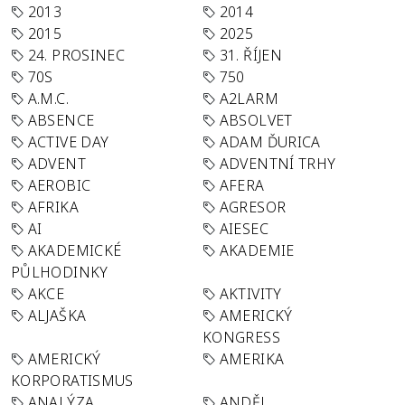
2013
2014
2015
2025
24. PROSINEC
31. ŘÍJEN
70S
750
A.M.C.
A2LARM
ABSENCE
ABSOLVET
ACTIVE DAY
ADAM ĎURICA
ADVENT
ADVENTNÍ TRHY
AEROBIC
AFERA
AFRIKA
AGRESOR
AI
AIESEC
AKADEMICKÉ
AKADEMIE
PŮLHODINKY
AKCE
AKTIVITY
ALJAŠKA
AMERICKÝ
KONGRESS
AMERICKÝ
AMERIKA
KORPORATISMUS
ANALÝZA
ANDĚL