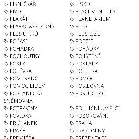
PÍSNIČKÁŘI
PIŠKOT
PIVO
PLACEMENT TEST
PLAKÁT
PLANETÁRIUM
PLAVKOVÁSEZONA
PLES
PLES UPÍRŮ
PLUS SIZE
POČASÍ
POEZIE
POHÁDKA
POHÁDKY
POCHOUTKY
POJIŠTĚNÍ
POKLAD
POKLADY
POLÉVKA
POLITIKA
POMERANČ
POMOC
POMOC LIDEM
POSILOVNA
POSLANECKÁ
POSLUCHAČI
SNĚMOVNA
POTRAVINY
POULIČNÍ UMĚLCI
POVÍDKA
POZOROVÁNÍ
PR ČLÁNEK
PRAHA
PRAXE
PRÁZDNINY
PREMIÉRA
PREZENTACE