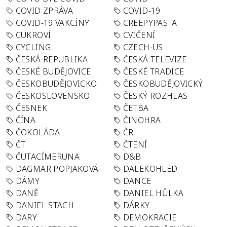
COVID ZPRÁVA
COVID-19
COVID-19 VAKCÍNY
CREEPYPASTA
CUKROVÍ
CVIČENÍ
CYCLING
CZECH-US
ČESKÁ REPUBLIKA
ČESKÁ TELEVIZE
ČESKÉ BUDĚJOVICE
ČESKÉ TRADICE
ČESKOBUDĚJOVICKO
ČESKOBUDĚJOVICKÝ
ČESKOSLOVENSKO
ČESKÝ ROZHLAS
ČESNEK
ČETBA
ČÍNA
ČINOHRA
ČOKOLÁDA
ČR
ČT
ČTENÍ
ČUTACÍMERUNA
D&B
DAGMAR POPJAKOVÁ
DALEKOHLED
DÁMY
DANCE
DANĚ
DANIEL HŮLKA
DANIEL STACH
DÁRKY
DARY
DEMOKRACIE