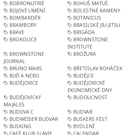
BOBRONUTRIE
BOHUŠ MATUŠ
BOJOVÉ UMĚNÍ
BOLESTNÉ KAMENY
BOMBARDÉR
BOTANICUS
BRAMBORY
BRASILSKÉ JIU-JITSU
BRAVE
BRIGÁDA
BROKOLICE
BROWNSTONE
INSTITUTE
BROWNSTONE
BROŽURA
JOURNAL
BRUNO MARS
BŘETISLAV ROHÁČEK
BUĎ A NEBO
BUDĚJCE
BUDĚJOVICE
BUDĚJOVICKÉ
EKONOMICKÉ DNY
BUDĚJOVICKÝ
BUDOUCNOST
MAJÁLES
BUDOVA C
BUDVAR
BUDWEISER BUDVAR
BUSKERS FEST
BUSKING
BYDLENÍ
CAFÉ KLUB SLAVIE
CALENDAR