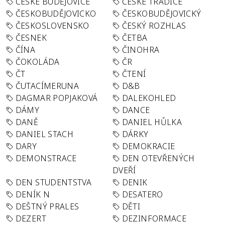
ČESKÉ BUDĚJOVICE
ČESKÉ TRADICE
ČESKOBUDĚJOVICKO
ČESKOBUDĚJOVICKÝ
ČESKOSLOVENSKO
ČESKÝ ROZHLAS
ČESNEK
ČETBA
ČÍNA
ČINOHRA
ČOKOLÁDA
ČR
ČT
ČTENÍ
ČUTACÍMERUNA
D&B
DAGMAR POPJAKOVÁ
DALEKOHLED
DÁMY
DANCE
DANĚ
DANIEL HŮLKA
DANIEL STACH
DÁRKY
DARY
DEMOKRACIE
DEMONSTRACE
DEN OTEVŘENÝCH
DVEŘÍ
DEN STUDENTSTVA
DENIK
DENÍK N
DESATERO
DEŠTNÝ PRALES
DĚTI
DEZERT
DEZINFORMACE