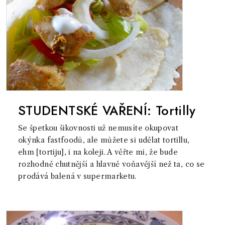
STUDENTSKÉ VAŘENÍ: Tortilly
Se špetkou šikovnosti už nemusíte okupovat
okýnka fastfoodů, ale můžete si udělat tortillu,
ehm [tortiju], i na koleji. A věřte mi, že bude
rozhodně chutnější a hlavně voňavější než ta, co se
prodává balená v supermarketu.