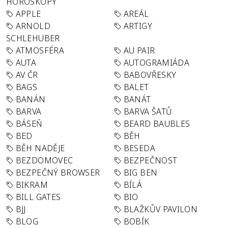
HOROSKOPY
APPLE
AREÁL
ARNOLD
ARTIGY
SCHLEHUBER
ATMOSFÉRA
AU PAIR
AUTA
AUTOGRAMIÁDA
AV ČR
BABOVŘESKY
BAGS
BALET
BANÁN
BANÁT
BARVA
BARVA ŠATŮ
BÁSEŇ
BEARD BAUBLES
BED
BĚH
BĚH NADĚJE
BESEDA
BEZDOMOVEC
BEZPEČNOST
BEZPEČNÝ BROWSER
BIG BEN
BIKRAM
BÍLÁ
BILL GATES
BIO
BJJ
BLAŽKŮV PAVILON
BLOG
BOBÍK