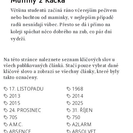
Muffiny z Káčka
Většina studentů začíná ráno včerejším pečivem
nebo buchtou od maminky, v nejlepším případě
radši nesnídají vůbec. Přesto se dá i přímo na
koleji spáchat něco dobrého na zub, co pár dní
vydrží.
Na této stránce naleznete seznam klíčových slov u
všech publikovaných článků. Stačí pouze vybrat dané
klíčové slovo a zobrazí se všechny články, které byly
takto označeny.
17. LISTOPADU
1968
2013
2014
2015
2025
24. PROSINEC
31. ŘÍJEN
70S
750
A.M.C.
A2LARM
ABSENCE
ABSOLVET