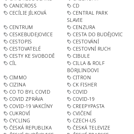
CANICROSS
CD
CECÍLIE JÍLKOVÁ
CENTRAL PARK
SLAVIE
CENTRUM
CENZURA
CESKEBUDEJOVICE
CESTA DO BUDĚJOVIC
CESTOPIS
CESTOVÁNÍ
CESTOVATELÉ
CESTOVNÍ RUCH
CESTY KE SVOBODĚ
CIBULE
CÍL
CILLA & ROLF
BÖRJLINDOVI
CIMMO
CITRON
CIZINA
CK FISHER
CO TO BYL COVID
COVID
COVID ZPRÁVA
COVID-19
COVID-19 VAKCÍNY
CREEPYPASTA
CUKROVÍ
CVIČENÍ
CYCLING
CZECH-US
ČESKÁ REPUBLIKA
ČESKÁ TELEVIZE