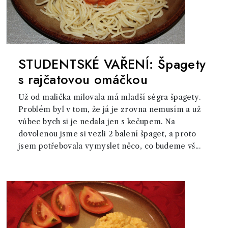
STUDENTSKÉ VAŘENÍ: Špagety
s rajčatovou omáčkou
Už od malička milovala má mladší ségra špagety.
Problém byl v tom, že já je zrovna nemusím a už
vůbec bych si je nedala jen s kečupem. Na
dovolenou jsme si vezli 2 balení špaget, a proto
jsem potřebovala vymyslet něco, co budeme vš...