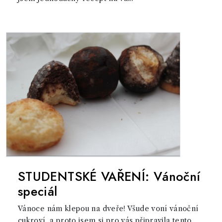
STUDENTSKÉ VAŘENÍ: Vánoční
speciál
Vánoce nám klepou na dveře! Všude voní vánoční
cukroví, a proto jsem si pro vás připravila tento