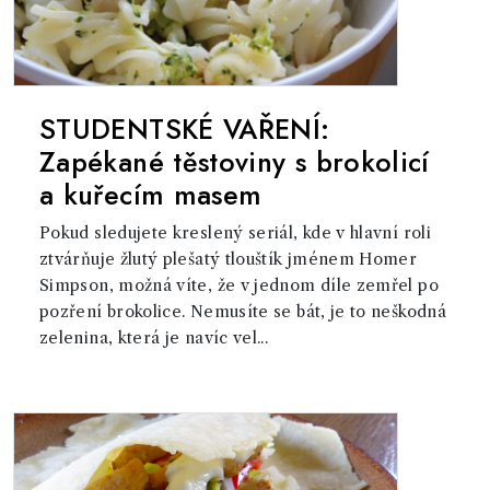
STUDENTSKÉ VAŘENÍ:
Zapékané těstoviny s brokolicí
a kuřecím masem
Pokud sledujete kreslený seriál, kde v hlavní roli
ztvárňuje žlutý plešatý tlouštík jménem Homer
Simpson, možná víte, že v jednom díle zemřel po
pozření brokolice. Nemusíte se bát, je to neškodná
zelenina, která je navíc vel...