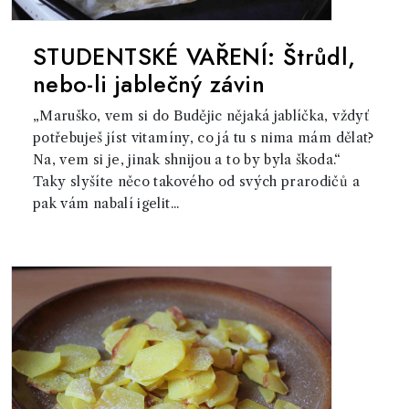
STUDENTSKÉ VAŘENÍ: Štrůdl,
nebo-li jablečný závin
„Maruško, vem si do Budějic nějaká jablíčka, vždyť
potřebuješ jíst vitamíny, co já tu s nima mám dělat?
Na, vem si je, jinak shnijou a to by byla škoda.“
Taky slyšíte něco takového od svých prarodičů a
pak vám nabalí igelit...