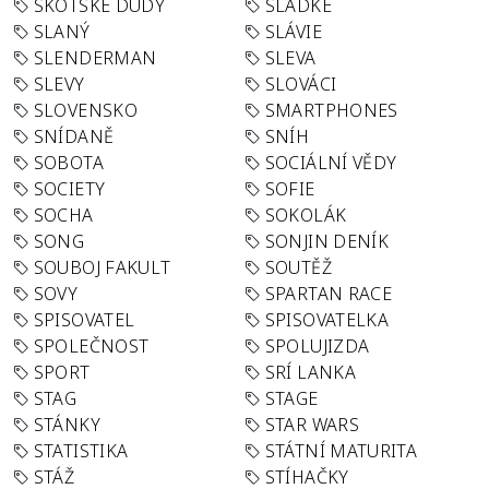
SKOTSKÉ DUDY
SLADKÉ
SLANÝ
SLÁVIE
SLENDERMAN
SLEVA
SLEVY
SLOVÁCI
SLOVENSKO
SMARTPHONES
SNÍDANĚ
SNÍH
SOBOTA
SOCIÁLNÍ VĚDY
SOCIETY
SOFIE
SOCHA
SOKOLÁK
SONG
SONJIN DENÍK
SOUBOJ FAKULT
SOUTĚŽ
SOVY
SPARTAN RACE
SPISOVATEL
SPISOVATELKA
SPOLEČNOST
SPOLUJIZDA
SPORT
SRÍ LANKA
STAG
STAGE
STÁNKY
STAR WARS
STATISTIKA
STÁTNÍ MATURITA
STÁŽ
STÍHAČKY