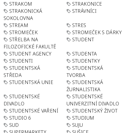
STRAKOM
STRAKONICE
STRAKONICKÁ
STRÁVNÍCI
SOKOLOVNA
STREAM
STRES
STROMEČEK
STROMEČEK S DÁRKY
STŘELBA NA
STUDENT
FILOZOFICKÉ FAKULTĚ
STUDENT AGENCY
STUDENTA
STUDENTI
STUDENTKY
STUDENTSKÁ
STUDENTSKÁ
STŘEDA
TVORBA
STUDENTSKÁ UNIE
STUDENTSKÁ
ŽURNALISTIKA
STUDENTSKÉ
STUDENTSKÉ
DIVADLO
UNIVERZITNÍ DIVADLO
STUDENTSKÉ VAŘENÍ
STUDENTSKÝ ŽIVOT
STUDIO 6
STUDIUM
SUD
SUJU
SUPERMARKETY
SUŠICE