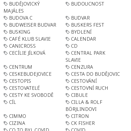
BUDĚJOVICKÝ
BUDOUCNOST
MAJÁLES
BUDOVA C
BUDVAR
BUDWEISER BUDVAR
BUSKERS FEST
BUSKING
BYDLENÍ
CAFÉ KLUB SLAVIE
CALENDAR
CANICROSS
CD
CECÍLIE JÍLKOVÁ
CENTRAL PARK
SLAVIE
CENTRUM
CENZURA
CESKEBUDEJOVICE
CESTA DO BUDĚJOVIC
CESTOPIS
CESTOVÁNÍ
CESTOVATELÉ
CESTOVNÍ RUCH
CESTY KE SVOBODĚ
CIBULE
CÍL
CILLA & ROLF
BÖRJLINDOVI
CIMMO
CITRON
CIZINA
CK FISHER
CO TO BYL COVID
COVID