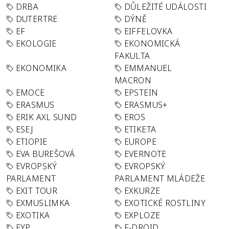
DRBA
DŮLEŽITÉ UDÁLOSTI
DUTERTRE
DÝNĚ
EF
EIFFELOVKA
EKOLOGIE
EKONOMICKÁ
FAKULTA
EKONOMIKA
EMMANUEL
MACRON
EMOCE
EPSTEIN
ERASMUS
ERASMUS+
ERIK AXL SUND
EROS
ESEJ
ETIKETA
ETIOPIE
EUROPE
EVA BUREŠOVÁ
EVERNOTE
EVROPSKÝ
EVROPSKÝ
PARLAMENT
PARLAMENT MLÁDEŽE
EXIT TOUR
EXKURZE
EXMUSLIMKA
EXOTICKÉ ROSTLINY
EXOTIKA
EXPLOZE
EYP
F-DROID