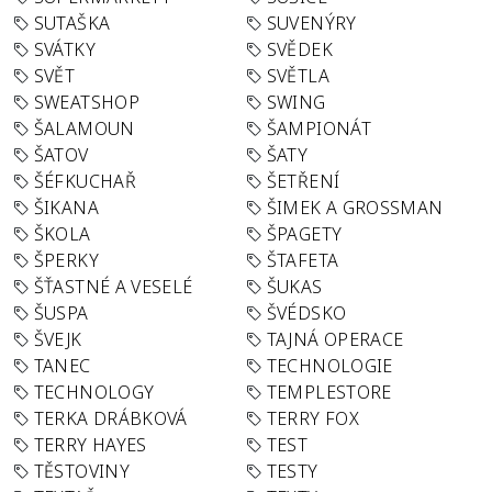
SUTAŠKA
SUVENÝRY
SVÁTKY
SVĚDEK
SVĚT
SVĚTLA
SWEATSHOP
SWING
ŠALAMOUN
ŠAMPIONÁT
ŠATOV
ŠATY
ŠÉFKUCHAŘ
ŠETŘENÍ
ŠIKANA
ŠIMEK A GROSSMAN
ŠKOLA
ŠPAGETY
ŠPERKY
ŠTAFETA
ŠŤASTNÉ A VESELÉ
ŠUKAS
ŠUSPA
ŠVÉDSKO
ŠVEJK
TAJNÁ OPERACE
TANEC
TECHNOLOGIE
TECHNOLOGY
TEMPLESTORE
TERKA DRÁBKOVÁ
TERRY FOX
TERRY HAYES
TEST
TĚSTOVINY
TESTY