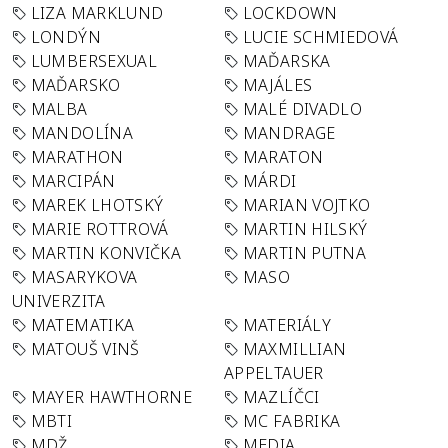
LIZA MARKLUND
LOCKDOWN
LONDÝN
LUCIE SCHMIEDOVÁ
LUMBERSEXUAL
MAĎARSKA
MAĎARSKO
MAJÁLES
MALBA
MALÉ DIVADLO
MANDOLÍNA
MANDRAGE
MARATHON
MARATON
MARCIPÁN
MÁRDI
MAREK LHOTSKÝ
MARIAN VOJTKO
MARIE ROTTROVÁ
MARTIN HILSKÝ
MARTIN KONVIČKA
MARTIN PUTNA
MASARYKOVA
MASO
UNIVERZITA
MATEMATIKA
MATERIÁLY
MATOUŠ VINŠ
MAXMILLIAN
APPELTAUER
MAYER HAWTHORNE
MAZLÍČCI
MBTI
MC FABRIKA
MDŽ
MEDIA