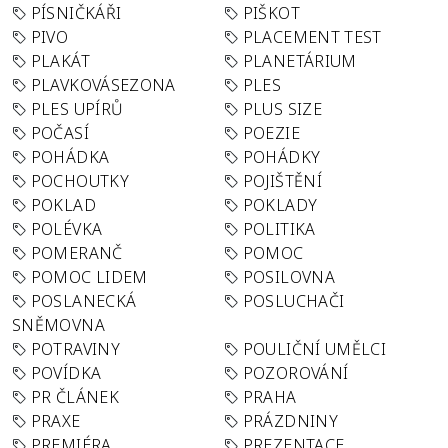
PÍSNIČKÁŘI
PIŠKOT
PIVO
PLACEMENT TEST
PLAKÁT
PLANETÁRIUM
PLAVKOVÁSEZONA
PLES
PLES UPÍRŮ
PLUS SIZE
POČASÍ
POEZIE
POHÁDKA
POHÁDKY
POCHOUTKY
POJIŠTĚNÍ
POKLAD
POKLADY
POLÉVKA
POLITIKA
POMERANČ
POMOC
POMOC LIDEM
POSILOVNA
POSLANECKÁ
POSLUCHAČI
SNĚMOVNA
POTRAVINY
POULIČNÍ UMĚLCI
POVÍDKA
POZOROVÁNÍ
PR ČLÁNEK
PRAHA
PRAXE
PRÁZDNINY
PREMIÉRA
PREZENTACE