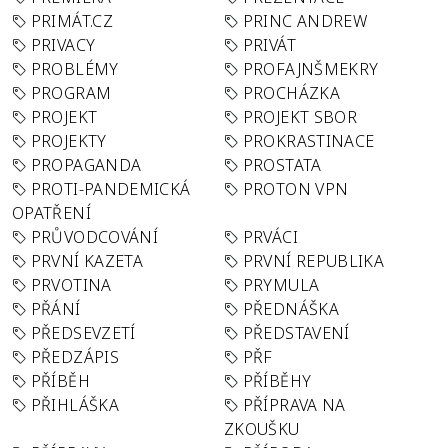
PRIMÁT.CZ
PRINC ANDREW
PRIVACY
PRIVÁT
PROBLÉMY
PROFAJNŠMEKRY
PROGRAM
PROCHÁZKA
PROJEKT
PROJEKT SBOR
PROJEKTY
PROKRASTINACE
PROPAGANDA
PROSTATA
PROTI-PANDEMICKÁ
PROTON VPN
OPATŘENÍ
PRŮVODCOVÁNÍ
PRVÁCI
PRVNÍ KAZETA
PRVNÍ REPUBLIKA
PRVOTINA
PRYMULA
PŘÁNÍ
PŘEDNÁŠKA
PŘEDSEVZETÍ
PŘEDSTAVENÍ
PŘEDZÁPIS
PŘF
PŘÍBĚH
PŘÍBĚHY
PŘIHLÁŠKA
PŘÍPRAVA NA
ZKOUŠKU