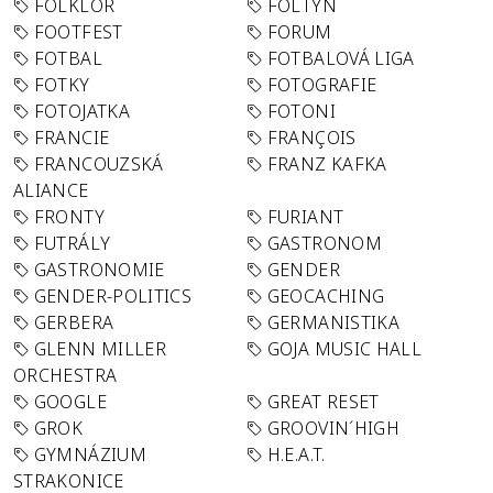
FOLKLÓR
FOLTYN
FOOTFEST
FORUM
FOTBAL
FOTBALOVÁ LIGA
FOTKY
FOTOGRAFIE
FOTOJATKA
FOTONI
FRANCIE
FRANÇOIS
FRANCOUZSKÁ
FRANZ KAFKA
ALIANCE
FRONTY
FURIANT
FUTRÁLY
GASTRONOM
GASTRONOMIE
GENDER
GENDER-POLITICS
GEOCACHING
GERBERA
GERMANISTIKA
GLENN MILLER
GOJA MUSIC HALL
ORCHESTRA
GOOGLE
GREAT RESET
GROK
GROOVIN´HIGH
GYMNÁZIUM
H.E.A.T.
STRAKONICE