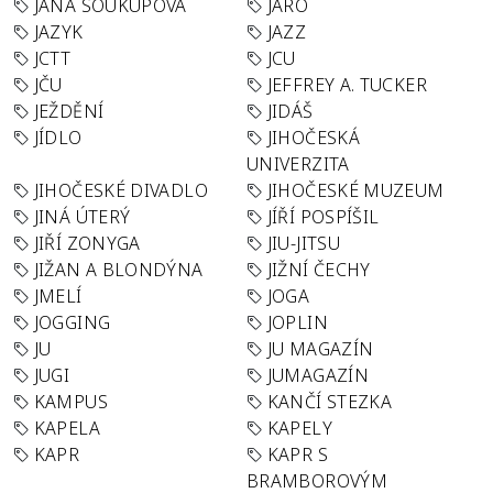
JANA SOUKUPOVÁ
JARO
JAZYK
JAZZ
JCTT
JCU
JČU
JEFFREY A. TUCKER
JEŽDĚNÍ
JIDÁŠ
JÍDLO
JIHOČESKÁ
UNIVERZITA
JIHOČESKÉ DIVADLO
JIHOČESKÉ MUZEUM
JINÁ ÚTERÝ
JÍŘÍ POSPÍŠIL
JIŘÍ ZONYGA
JIU-JITSU
JIŽAN A BLONDÝNA
JIŽNÍ ČECHY
JMELÍ
JOGA
JOGGING
JOPLIN
JU
JU MAGAZÍN
JUGI
JUMAGAZÍN
KAMPUS
KANČÍ STEZKA
KAPELA
KAPELY
KAPR
KAPR S
BRAMBOROVÝM