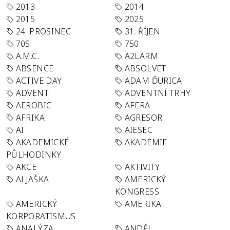
2013
2014
2015
2025
24. PROSINEC
31. ŘÍJEN
70S
750
A.M.C.
A2LARM
ABSENCE
ABSOLVET
ACTIVE DAY
ADAM ĎURICA
ADVENT
ADVENTNÍ TRHY
AEROBIC
AFERA
AFRIKA
AGRESOR
AI
AIESEC
AKADEMICKÉ
AKADEMIE
PŮLHODINKY
AKCE
AKTIVITY
ALJAŠKA
AMERICKÝ
KONGRESS
AMERICKÝ
AMERIKA
KORPORATISMUS
ANALÝZA
ANDĚL