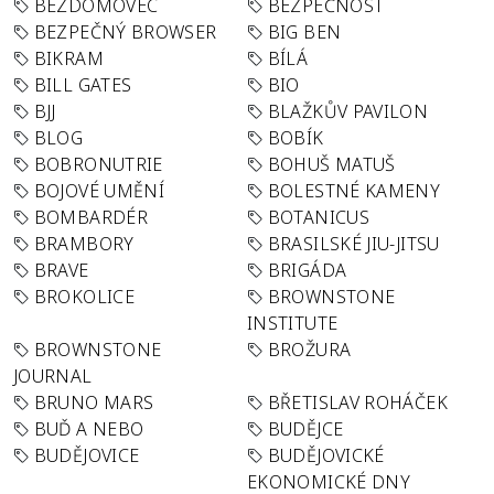
BEZDOMOVEC
BEZPEČNOST
BEZPEČNÝ BROWSER
BIG BEN
BIKRAM
BÍLÁ
BILL GATES
BIO
BJJ
BLAŽKŮV PAVILON
BLOG
BOBÍK
BOBRONUTRIE
BOHUŠ MATUŠ
BOJOVÉ UMĚNÍ
BOLESTNÉ KAMENY
BOMBARDÉR
BOTANICUS
BRAMBORY
BRASILSKÉ JIU-JITSU
BRAVE
BRIGÁDA
BROKOLICE
BROWNSTONE
INSTITUTE
BROWNSTONE
BROŽURA
JOURNAL
BRUNO MARS
BŘETISLAV ROHÁČEK
BUĎ A NEBO
BUDĚJCE
BUDĚJOVICE
BUDĚJOVICKÉ
EKONOMICKÉ DNY