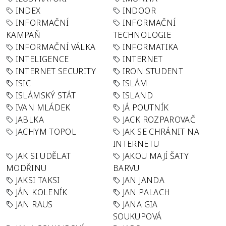
INDEX
INDOOR
INFORMAČNÍ
INFORMAČNÍ
KAMPAŇ
TECHNOLOGIE
INFORMAČNÍ VÁLKA
INFORMATIKA
INTELIGENCE
INTERNET
INTERNET SECURITY
IRON STUDENT
ISIC
ISLÁM
ISLÁMSKÝ STÁT
ISLAND
IVAN MLÁDEK
JÁ POUTNÍK
JABLKA
JACK ROZPAROVAČ
JACHYM TOPOL
JAK SE CHRÁNIT NA
INTERNETU
JAK SI UDĚLAT
JAKOU MAJÍ ŠATY
MODŘINU
BARVU
JAKSI TAKSI
JAN JANDA
JÁN KOLENÍK
JAN PALACH
JAN RAUS
JANA GIA
SOUKUPOVÁ