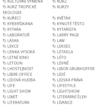
KULTURNÍ VÝMĚNA
KURZ
KURZ TROPICKÉ
KURZY
EKOLOGIE
KUŘECÍ
KVĚTÁK
KYBERŠIKANA
KYNUTÉ TĚSTO
KYTARA
KYTARISTA
LABORATOŘ
LARRY PAGE
LÁSKA
LAW
LEKCE
LEKSES
LENKA VYSOKÁ
LETADLA
LETNÍ KINO
LÉTO
LETOUN
LEVNĚ
LHOSTEJNOST
LIBOR GRUBHOFFER
LIBRE OFFICE
LIDÉ
LIDOVÁ HUDBA
LIDSKÁ PRÁVA
LIFE
LIFESTYLE
LIGHT SHOW
LIGHTSHOW
LIMIT
LITERÁRNÍ ŠLEH
LITERATURA
LÍVANCE