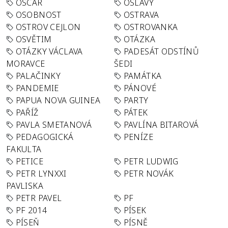
OSCAR
OSLAVY
OSOBNOST
OSTRAVA
OSTROV CEJLON
OSTROVANKA
OSVĚTIM
OTÁZKA
OTÁZKY VÁCLAVA
PADESÁT ODSTÍNŮ
MORAVCE
ŠEDI
PALAČINKY
PAMÁTKA
PANDEMIE
PÁNOVÉ
PAPUA NOVA GUINEA
PARTY
PAŘÍŽ
PÁTEK
PAVLA SMETANOVÁ
PAVLÍNA BITAROVÁ
PEDAGOGICKÁ
PENÍZE
FAKULTA
PETICE
PETR LUDWIG
PETR LYNXXI
PETR NOVÁK
PAVLISKA
PETR PAVEL
PF
PF 2014
PÍSEK
PÍSEŇ
PÍSNĚ