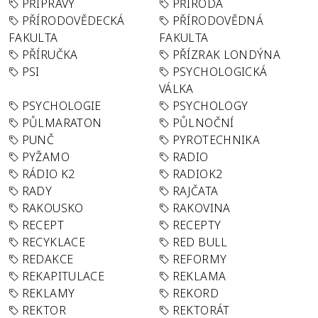
PŘÍPRAVY
PŘÍRODA
PŘÍRODOVĚDECKÁ
PŘÍRODOVĚDNÁ
FAKULTA
FAKULTA
PŘÍRUČKA
PŘÍZRAK LONDÝNA
PSI
PSYCHOLOGICKÁ
VÁLKA
PSYCHOLOGIE
PSYCHOLOGY
PŮLMARATON
PŮLNOČNÍ
PUNČ
PYROTECHNIKA
PYŽAMO
RADIO
RÁDIO K2
RADIOK2
RADY
RAJČATA
RAKOUSKO
RAKOVINA
RECEPT
RECEPTY
RECYKLACE
RED BULL
REDAKCE
REFORMY
REKAPITULACE
REKLAMA
REKLAMY
REKORD
REKTOR
REKTORÁT