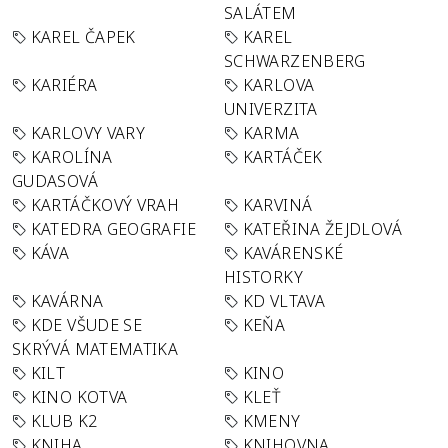
SALÁTEM
KAREL ČAPEK
KAREL
SCHWARZENBERG
KARIÉRA
KARLOVA
UNIVERZITA
KARLOVY VARY
KARMA
KAROLÍNA
KARTÁČEK
GUDASOVÁ
KARTÁČKOVÝ VRAH
KARVINÁ
KATEDRA GEOGRAFIE
KATEŘINA ŽEJDLOVÁ
KÁVA
KAVÁRENSKÉ
HISTORKY
KAVÁRNA
KD VLTAVA
KDE VŠUDE SE
KEŇA
SKRÝVÁ MATEMATIKA
KILT
KINO
KINO KOTVA
KLEŤ
KLUB K2
KMENY
KNIHA
KNIHOVNA