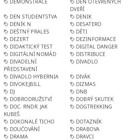
DEMONSTRACE
DEN OTEVŘENÝCH
DVEŘÍ
DEN STUDENTSTVA
DENIK
DENÍK N
DESATERO
DEŠTNÝ PRALES
DĚTI
DEZERT
DEZINFORMACE
DIDAKTICKÝ TEST
DIGITAL DANGER
DIGITÁLNÍ NOMÁD
DISTRIBUCE
DIVADELNÍ
DIVADLO
PŘEDSTAVENÍ
DIVADLO HYBERNIA
DIVÁK
DIVOKEJBILL
DIZMAS
DJ
DNB
DOBRODRUŽSTVÍ
DOBRÝ SKUTEK
DOC. RNDR. JAK
DOGTREKKING
KUBEŠ
DOKONALÉ TICHO
DOTAZNÍK
DOUČOVÁNÍ
DRABOVA
DRAMA
DRAVCI