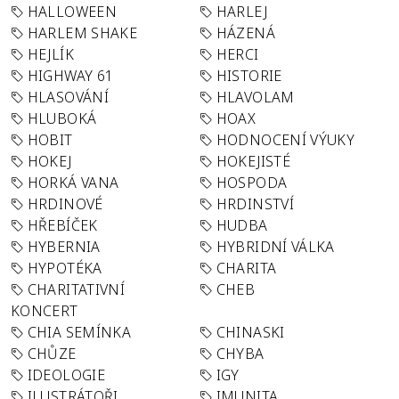
HALLOWEEN
HARLEJ
HARLEM SHAKE
HÁZENÁ
HEJLÍK
HERCI
HIGHWAY 61
HISTORIE
HLASOVÁNÍ
HLAVOLAM
HLUBOKÁ
HOAX
HOBIT
HODNOCENÍ VÝUKY
HOKEJ
HOKEJISTÉ
HORKÁ VANA
HOSPODA
HRDINOVÉ
HRDINSTVÍ
HŘEBÍČEK
HUDBA
HYBERNIA
HYBRIDNÍ VÁLKA
HYPOTÉKA
CHARITA
CHARITATIVNÍ
CHEB
KONCERT
CHIA SEMÍNKA
CHINASKI
CHŮZE
CHYBA
IDEOLOGIE
IGY
ILUSTRÁTOŘI
IMUNITA