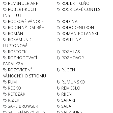
REMINDER APP
ROBERT KEŇO
ROBERT-KOCH
ROCK CAFÉ CONTEST
INSTITUT
ROCKOVÉ VÁNOCE
RODINA
RODINNÝ DM BĚH
RODODENDRON
ROMÁN
ROMAN POLANSKI
ROSAMUND
ROSTLINY
LUPTONOVÁ
ROSTOCK
ROZHLAS
ROZHODOVACÍ
ROZHOVOR
PARALÝZA
ROZSVÍCENÍ
RÜGEN
VÁNOČNÍHO STROMU
RUM
RUMUNSKO
ŘECKO
ŘEMESLO
ŘETĚZÁK
ŘÍJEN
ŘÍZEK
SAFARI
SAFE BROWSER
SALÁT
SALESIÁNSKÝ PLES
SALZBURG