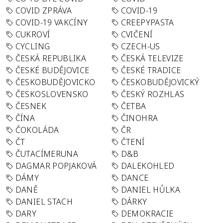
COVID ZPRÁVA
COVID-19
COVID-19 VAKCÍNY
CREEPYPASTA
CUKROVÍ
CVIČENÍ
CYCLING
CZECH-US
ČESKÁ REPUBLIKA
ČESKÁ TELEVIZE
ČESKÉ BUDĚJOVICE
ČESKÉ TRADICE
ČESKOBUDĚJOVICKO
ČESKOBUDĚJOVICKÝ
ČESKOSLOVENSKO
ČESKÝ ROZHLAS
ČESNEK
ČETBA
ČÍNA
ČINOHRA
ČOKOLÁDA
ČR
ČT
ČTENÍ
ČUTACÍMERUNA
D&B
DAGMAR POPJAKOVÁ
DALEKOHLED
DÁMY
DANCE
DANĚ
DANIEL HŮLKA
DANIEL STACH
DÁRKY
DARY
DEMOKRACIE