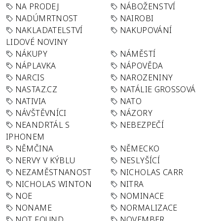
NA PRODEJ
NÁBOŽENSTVÍ
NADÚMRTNOST
NAIROBI
NAKLADATELSTVÍ
NAKUPOVÁNÍ
LIDOVÉ NOVINY
NÁKUPY
NÁMĚSTÍ
NÁPLAVKA
NÁPOVĚDA
NARCIS
NAROZENINY
NASTAZ.CZ
NATÁLIE GROSSOVÁ
NATIVIA
NATO
NÁVŠTĚVNÍCI
NÁZORY
NEANDRTÁL S
NEBEZPEČÍ
IPHONEM
NĚMČINA
NĚMECKO
NERVY V KÝBLU
NESLYŠÍCÍ
NEZAMĚSTNANOST
NICHOLAS CARR
NICHOLAS WINTON
NITRA
NOE
NOMINACE
NONAME
NORMALIZACE
NOT FOUND
NOVEMBER