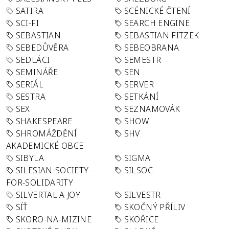
SATIRA
SCÉNICKÉ ČTENÍ
SCI-FI
SEARCH ENGINE
SEBASTIAN
SEBASTIAN FITZEK
SEBEDŮVĚRA
SEBEOBRANA
SEDLÁCI
SEMESTR
SEMINÁŘE
SEN
SERIÁL
SERVER
SESTRA
SETKÁNÍ
SEX
SEZNAMOVÁK
SHAKESPEARE
SHOW
SHROMÁŽDĚNÍ
SHV
AKADEMICKÉ OBCE
SIBYLA
SIGMA
SILESIAN-SOCIETY-
SILSOC
FOR-SOLIDARITY
SILVERTAL A JOY
SILVESTR
SÍŤ
SKOČNÝ PŘÍLIV
SKORO-NA-MIZINE
SKOŘICE