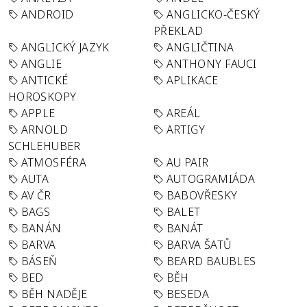
ANDROID
ANGLICKO-ČESKÝ
PŘEKLAD
ANGLICKÝ JAZYK
ANGLIČTINA
ANGLIE
ANTHONY FAUCI
ANTICKÉ
APLIKACE
HOROSKOPY
APPLE
AREÁL
ARNOLD
ARTIGY
SCHLEHUBER
ATMOSFÉRA
AU PAIR
AUTA
AUTOGRAMIÁDA
AV ČR
BABOVŘESKY
BAGS
BALET
BANÁN
BANÁT
BARVA
BARVA ŠATŮ
BÁSEŇ
BEARD BAUBLES
BED
BĚH
BĚH NADĚJE
BESEDA