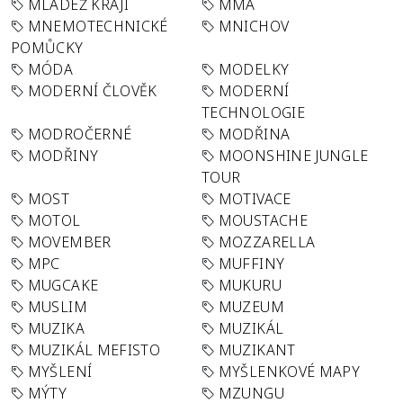
MLÁDEŽ KRAJI
MMA
MNEMOTECHNICKÉ
MNICHOV
POMŮCKY
MÓDA
MODELKY
MODERNÍ ČLOVĚK
MODERNÍ
TECHNOLOGIE
MODROČERNÉ
MODŘINA
MODŘINY
MOONSHINE JUNGLE
TOUR
MOST
MOTIVACE
MOTOL
MOUSTACHE
MOVEMBER
MOZZARELLA
MPC
MUFFINY
MUGCAKE
MUKURU
MUSLIM
MUZEUM
MUZIKA
MUZIKÁL
MUZIKÁL MEFISTO
MUZIKANT
MYŠLENÍ
MYŠLENKOVÉ MAPY
MÝTY
MZUNGU