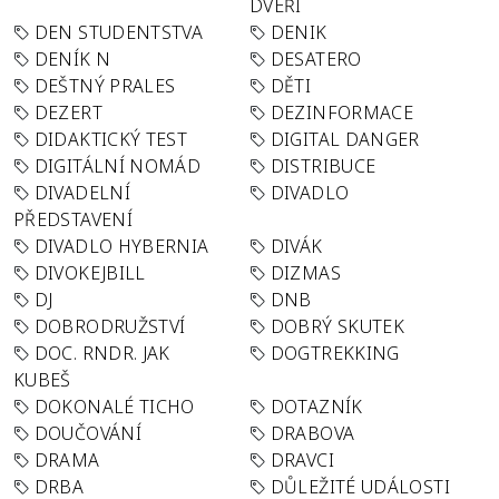
DVEŘÍ
DEN STUDENTSTVA
DENIK
DENÍK N
DESATERO
DEŠTNÝ PRALES
DĚTI
DEZERT
DEZINFORMACE
DIDAKTICKÝ TEST
DIGITAL DANGER
DIGITÁLNÍ NOMÁD
DISTRIBUCE
DIVADELNÍ
DIVADLO
PŘEDSTAVENÍ
DIVADLO HYBERNIA
DIVÁK
DIVOKEJBILL
DIZMAS
DJ
DNB
DOBRODRUŽSTVÍ
DOBRÝ SKUTEK
DOC. RNDR. JAK
DOGTREKKING
KUBEŠ
DOKONALÉ TICHO
DOTAZNÍK
DOUČOVÁNÍ
DRABOVA
DRAMA
DRAVCI
DRBA
DŮLEŽITÉ UDÁLOSTI