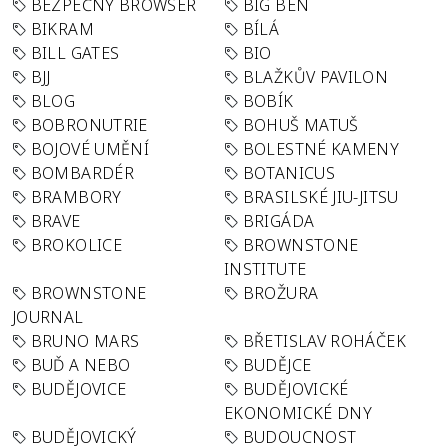
BEZPEČNÝ BROWSER
BIG BEN
BIKRAM
BÍLÁ
BILL GATES
BIO
BJJ
BLAŽKŮV PAVILON
BLOG
BOBÍK
BOBRONUTRIE
BOHUŠ MATUŠ
BOJOVÉ UMĚNÍ
BOLESTNÉ KAMENY
BOMBARDÉR
BOTANICUS
BRAMBORY
BRASILSKÉ JIU-JITSU
BRAVE
BRIGÁDA
BROKOLICE
BROWNSTONE
INSTITUTE
BROWNSTONE
BROŽURA
JOURNAL
BRUNO MARS
BŘETISLAV ROHÁČEK
BUĎ A NEBO
BUDĚJCE
BUDĚJOVICE
BUDĚJOVICKÉ
EKONOMICKÉ DNY
BUDĚJOVICKÝ
BUDOUCNOST