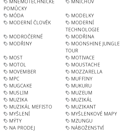
MNEMOTECHNICKÉ
MNICHOV
POMŮCKY
MÓDA
MODELKY
MODERNÍ ČLOVĚK
MODERNÍ
TECHNOLOGIE
MODROČERNÉ
MODŘINA
MODŘINY
MOONSHINE JUNGLE
TOUR
MOST
MOTIVACE
MOTOL
MOUSTACHE
MOVEMBER
MOZZARELLA
MPC
MUFFINY
MUGCAKE
MUKURU
MUSLIM
MUZEUM
MUZIKA
MUZIKÁL
MUZIKÁL MEFISTO
MUZIKANT
MYŠLENÍ
MYŠLENKOVÉ MAPY
MÝTY
MZUNGU
NA PRODEJ
NÁBOŽENSTVÍ