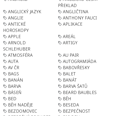
PŘEKLAD
ANGLICKÝ JAZYK
ANGLIČTINA
ANGLIE
ANTHONY FAUCI
ANTICKÉ
APLIKACE
HOROSKOPY
APPLE
AREÁL
ARNOLD
ARTIGY
SCHLEHUBER
ATMOSFÉRA
AU PAIR
AUTA
AUTOGRAMIÁDA
AV ČR
BABOVŘESKY
BAGS
BALET
BANÁN
BANÁT
BARVA
BARVA ŠATŮ
BÁSEŇ
BEARD BAUBLES
BED
BĚH
BĚH NADĚJE
BESEDA
BEZDOMOVEC
BEZPEČNOST