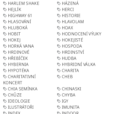
HARLEM SHAKE
HÁZENÁ
HEJLÍK
HERCI
HIGHWAY 61
HISTORIE
HLASOVÁNÍ
HLAVOLAM
HLUBOKÁ
HOAX
HOBIT
HODNOCENÍ VÝUKY
HOKEJ
HOKEJISTÉ
HORKÁ VANA
HOSPODA
HRDINOVÉ
HRDINSTVÍ
HŘEBÍČEK
HUDBA
HYBERNIA
HYBRIDNÍ VÁLKA
HYPOTÉKA
CHARITA
CHARITATIVNÍ
CHEB
KONCERT
CHIA SEMÍNKA
CHINASKI
CHŮZE
CHYBA
IDEOLOGIE
IGY
ILUSTRÁTOŘI
IMUNITA
INDEX
INDOOR