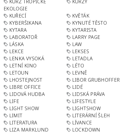
KURZ TROPICKÉ
KURZY
EKOLOGIE
KUŘECÍ
KVĚTÁK
KYBERŠIKANA
KYNUTÉ TĚSTO
KYTARA
KYTARISTA
LABORATOŘ
LARRY PAGE
LÁSKA
LAW
LEKCE
LEKSES
LENKA VYSOKÁ
LETADLA
LETNÍ KINO
LÉTO
LETOUN
LEVNĚ
LHOSTEJNOST
LIBOR GRUBHOFFER
LIBRE OFFICE
LIDÉ
LIDOVÁ HUDBA
LIDSKÁ PRÁVA
LIFE
LIFESTYLE
LIGHT SHOW
LIGHTSHOW
LIMIT
LITERÁRNÍ ŠLEH
LITERATURA
LÍVANCE
LIZA MARKLUND
LOCKDOWN