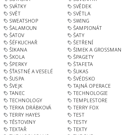
SVÁTKY
SVĚDEK
SVĚT
SVĚTLA
SWEATSHOP
SWING
ŠALAMOUN
ŠAMPIONÁT
ŠATOV
ŠATY
ŠÉFKUCHAŘ
ŠETŘENÍ
ŠIKANA
ŠIMEK A GROSSMAN
ŠKOLA
ŠPAGETY
ŠPERKY
ŠTAFETA
ŠŤASTNÉ A VESELÉ
ŠUKAS
ŠUSPA
ŠVÉDSKO
ŠVEJK
TAJNÁ OPERACE
TANEC
TECHNOLOGIE
TECHNOLOGY
TEMPLESTORE
TERKA DRÁBKOVÁ
TERRY FOX
TERRY HAYES
TEST
TĚSTOVINY
TESTY
TEXTAŘ
TEXTY