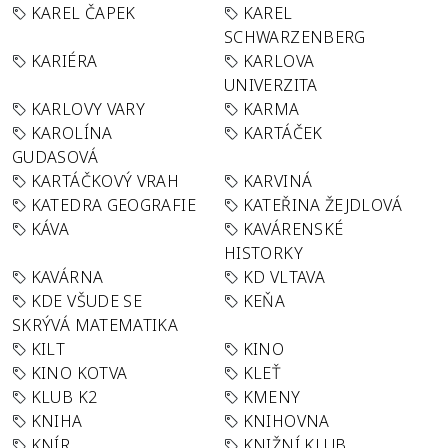
KAREL ČAPEK
KAREL
SCHWARZENBERG
KARIÉRA
KARLOVA
UNIVERZITA
KARLOVY VARY
KARMA
KAROLÍNA
KARTÁČEK
GUDASOVÁ
KARTÁČKOVÝ VRAH
KARVINÁ
KATEDRA GEOGRAFIE
KATEŘINA ŽEJDLOVÁ
KÁVA
KAVÁRENSKÉ
HISTORKY
KAVÁRNA
KD VLTAVA
KDE VŠUDE SE
KEŇA
SKRÝVÁ MATEMATIKA
KILT
KINO
KINO KOTVA
KLEŤ
KLUB K2
KMENY
KNIHA
KNIHOVNA
KNÍR
KNIŽNÍ KLUB