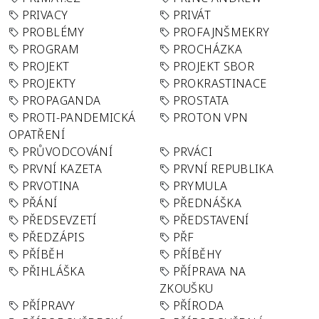
PRIVACY
PRIVÁT
PROBLÉMY
PROFAJNŠMEKRY
PROGRAM
PROCHÁZKA
PROJEKT
PROJEKT SBOR
PROJEKTY
PROKRASTINACE
PROPAGANDA
PROSTATA
PROTI-PANDEMICKÁ
PROTON VPN
OPATŘENÍ
PRŮVODCOVÁNÍ
PRVÁCI
PRVNÍ KAZETA
PRVNÍ REPUBLIKA
PRVOTINA
PRYMULA
PŘÁNÍ
PŘEDNÁŠKA
PŘEDSEVZETÍ
PŘEDSTAVENÍ
PŘEDZÁPIS
PŘF
PŘÍBĚH
PŘÍBĚHY
PŘIHLÁŠKA
PŘÍPRAVA NA
ZKOUŠKU
PŘÍPRAVY
PŘÍRODA