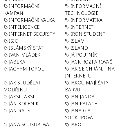
INFORMAČNÍ
INFORMAČNÍ
KAMPAŇ
TECHNOLOGIE
INFORMAČNÍ VÁLKA
INFORMATIKA
INTELIGENCE
INTERNET
INTERNET SECURITY
IRON STUDENT
ISIC
ISLÁM
ISLÁMSKÝ STÁT
ISLAND
IVAN MLÁDEK
JÁ POUTNÍK
JABLKA
JACK ROZPAROVAČ
JACHYM TOPOL
JAK SE CHRÁNIT NA
INTERNETU
JAK SI UDĚLAT
JAKOU MAJÍ ŠATY
MODŘINU
BARVU
JAKSI TAKSI
JAN JANDA
JÁN KOLENÍK
JAN PALACH
JAN RAUS
JANA GIA
SOUKUPOVÁ
JANA SOUKUPOVÁ
JARO