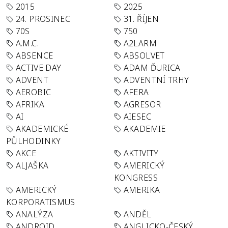
2015
2025
24. PROSINEC
31. ŘÍJEN
70S
750
A.M.C.
A2LARM
ABSENCE
ABSOLVET
ACTIVE DAY
ADAM ĎURICA
ADVENT
ADVENTNÍ TRHY
AEROBIC
AFERA
AFRIKA
AGRESOR
AI
AIESEC
AKADEMICKÉ
AKADEMIE
PŮLHODINKY
AKCE
AKTIVITY
ALJAŠKA
AMERICKÝ
KONGRESS
AMERICKÝ
AMERIKA
KORPORATISMUS
ANALÝZA
ANDĚL
ANDROID
ANGLICKO-ČESKÝ