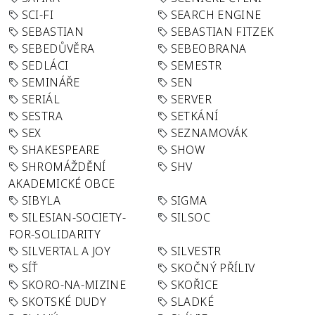
SCI-FI
SEARCH ENGINE
SEBASTIAN
SEBASTIAN FITZEK
SEBEDŮVĚRA
SEBEOBRANA
SEDLÁCI
SEMESTR
SEMINÁŘE
SEN
SERIÁL
SERVER
SESTRA
SETKÁNÍ
SEX
SEZNAMOVÁK
SHAKESPEARE
SHOW
SHROMÁŽDĚNÍ
SHV
AKADEMICKÉ OBCE
SIBYLA
SIGMA
SILESIAN-SOCIETY-
SILSOC
FOR-SOLIDARITY
SILVERTAL A JOY
SILVESTR
SÍŤ
SKOČNÝ PŘÍLIV
SKORO-NA-MIZINE
SKOŘICE
SKOTSKÉ DUDY
SLADKÉ