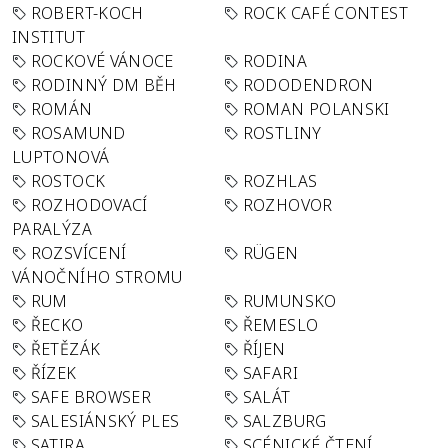
ROBERT-KOCH
ROCK CAFÉ CONTEST
INSTITUT
ROCKOVÉ VÁNOCE
RODINA
RODINNÝ DM BĚH
RODODENDRON
ROMÁN
ROMAN POLANSKI
ROSAMUND
ROSTLINY
LUPTONOVÁ
ROSTOCK
ROZHLAS
ROZHODOVACÍ
ROZHOVOR
PARALÝZA
ROZSVÍCENÍ
RÜGEN
VÁNOČNÍHO STROMU
RUM
RUMUNSKO
ŘECKO
ŘEMESLO
ŘETĚZÁK
ŘÍJEN
ŘÍZEK
SAFARI
SAFE BROWSER
SALÁT
SALESIÁNSKÝ PLES
SALZBURG
SATIRA
SCÉNICKÉ ČTENÍ