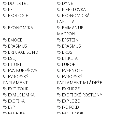
DUTERTRE
DÝNĚ
EF
EIFFELOVKA
EKOLOGIE
EKONOMICKÁ
FAKULTA
EKONOMIKA
EMMANUEL
MACRON
EMOCE
EPSTEIN
ERASMUS
ERASMUS+
ERIK AXL SUND
EROS
ESEJ
ETIKETA
ETIOPIE
EUROPE
EVA BUREŠOVÁ
EVERNOTE
EVROPSKÝ
EVROPSKÝ
PARLAMENT
PARLAMENT MLÁDEŽE
EXIT TOUR
EXKURZE
EXMUSLIMKA
EXOTICKÉ ROSTLINY
EXOTIKA
EXPLOZE
EYP
F-DROID
FABRIKA
FACEBOOK