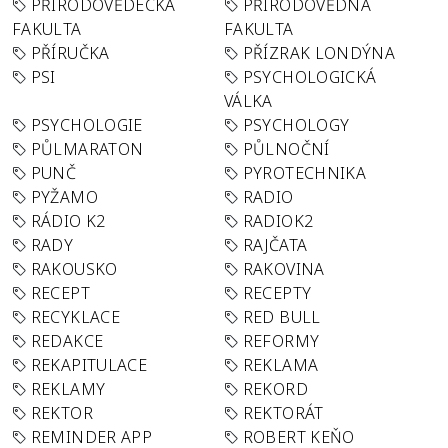
PŘÍRODOVĚDECKÁ
PŘÍRODOVĚDNÁ
FAKULTA
FAKULTA
PŘÍRUČKA
PŘÍZRAK LONDÝNA
PSI
PSYCHOLOGICKÁ
VÁLKA
PSYCHOLOGIE
PSYCHOLOGY
PŮLMARATON
PŮLNOČNÍ
PUNČ
PYROTECHNIKA
PYŽAMO
RADIO
RÁDIO K2
RADIOK2
RADY
RAJČATA
RAKOUSKO
RAKOVINA
RECEPT
RECEPTY
RECYKLACE
RED BULL
REDAKCE
REFORMY
REKAPITULACE
REKLAMA
REKLAMY
REKORD
REKTOR
REKTORÁT
REMINDER APP
ROBERT KEŇO