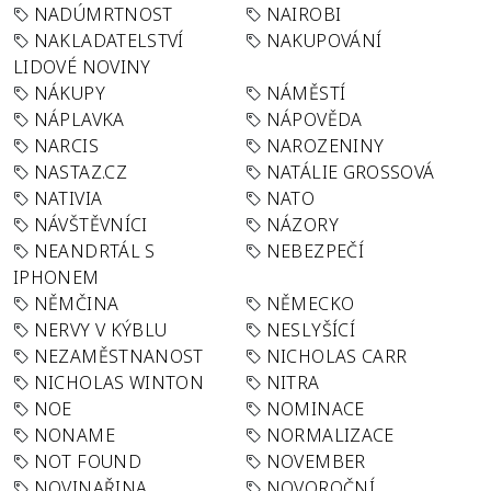
NADÚMRTNOST
NAIROBI
NAKLADATELSTVÍ
NAKUPOVÁNÍ
LIDOVÉ NOVINY
NÁKUPY
NÁMĚSTÍ
NÁPLAVKA
NÁPOVĚDA
NARCIS
NAROZENINY
NASTAZ.CZ
NATÁLIE GROSSOVÁ
NATIVIA
NATO
NÁVŠTĚVNÍCI
NÁZORY
NEANDRTÁL S
NEBEZPEČÍ
IPHONEM
NĚMČINA
NĚMECKO
NERVY V KÝBLU
NESLYŠÍCÍ
NEZAMĚSTNANOST
NICHOLAS CARR
NICHOLAS WINTON
NITRA
NOE
NOMINACE
NONAME
NORMALIZACE
NOT FOUND
NOVEMBER
NOVINAŘINA
NOVOROČNÍ