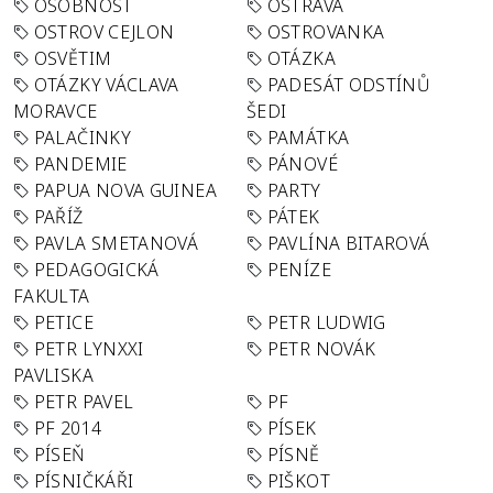
OSOBNOST
OSTRAVA
OSTROV CEJLON
OSTROVANKA
OSVĚTIM
OTÁZKA
OTÁZKY VÁCLAVA
PADESÁT ODSTÍNŮ
MORAVCE
ŠEDI
PALAČINKY
PAMÁTKA
PANDEMIE
PÁNOVÉ
PAPUA NOVA GUINEA
PARTY
PAŘÍŽ
PÁTEK
PAVLA SMETANOVÁ
PAVLÍNA BITAROVÁ
PEDAGOGICKÁ
PENÍZE
FAKULTA
PETICE
PETR LUDWIG
PETR LYNXXI
PETR NOVÁK
PAVLISKA
PETR PAVEL
PF
PF 2014
PÍSEK
PÍSEŇ
PÍSNĚ
PÍSNIČKÁŘI
PIŠKOT