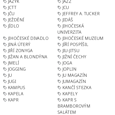
JAZYK
JAZZ
JCTT
JCU
JČU
JEFFREY A. TUCKER
JEŽDĚNÍ
JIDÁŠ
JÍDLO
JIHOČESKÁ
UNIVERZITA
JIHOČESKÉ DIVADLO
JIHOČESKÉ MUZEUM
JINÁ ÚTERÝ
JÍŘÍ POSPÍŠIL
JIŘÍ ZONYGA
JIU-JITSU
JIŽAN A BLONDÝNA
JIŽNÍ ČECHY
JMELÍ
JOGA
JOGGING
JOPLIN
JU
JU MAGAZÍN
JUGI
JUMAGAZÍN
KAMPUS
KANČÍ STEZKA
KAPELA
KAPELY
KAPR
KAPR S
BRAMBOROVÝM
SALÁTEM