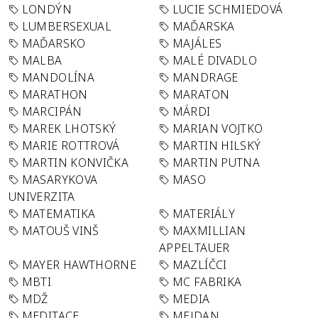
LONDÝN
LUCIE SCHMIEDOVÁ
LUMBERSEXUAL
MAĎARSKA
MAĎARSKO
MAJÁLES
MALBA
MALÉ DIVADLO
MANDOLÍNA
MANDRAGE
MARATHON
MARATON
MARCIPÁN
MÁRDI
MAREK LHOTSKÝ
MARIAN VOJTKO
MARIE ROTTROVÁ
MARTIN HILSKÝ
MARTIN KONVIČKA
MARTIN PUTNA
MASARYKOVA
MASO
UNIVERZITA
MATEMATIKA
MATERIÁLY
MATOUŠ VINŠ
MAXMILLIAN
APPELTAUER
MAYER HAWTHORNE
MAZLÍČCI
MBTI
MC FABRIKA
MDŽ
MEDIA
MEDITACE
MEJDAN