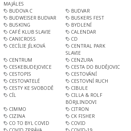
MAJÁLES
BUDOVA C
BUDVAR
BUDWEISER BUDVAR
BUSKERS FEST
BUSKING
BYDLENÍ
CAFÉ KLUB SLAVIE
CALENDAR
CANICROSS
CD
CECÍLIE JÍLKOVÁ
CENTRAL PARK
SLAVIE
CENTRUM
CENZURA
CESKEBUDEJOVICE
CESTA DO BUDĚJOVIC
CESTOPIS
CESTOVÁNÍ
CESTOVATELÉ
CESTOVNÍ RUCH
CESTY KE SVOBODĚ
CIBULE
CÍL
CILLA & ROLF
BÖRJLINDOVI
CIMMO
CITRON
CIZINA
CK FISHER
CO TO BYL COVID
COVID
COVID ZPRÁVA
COVID-19