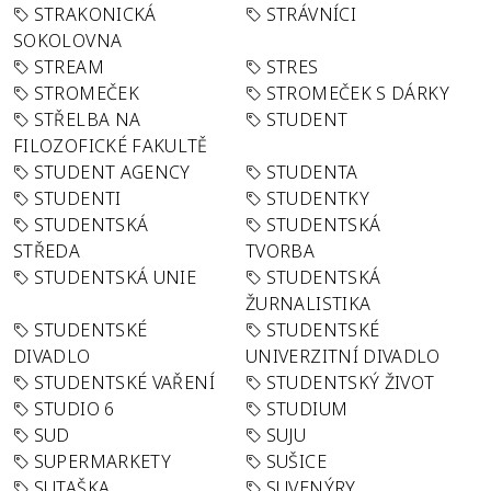
STRAKONICKÁ
STRÁVNÍCI
SOKOLOVNA
STREAM
STRES
STROMEČEK
STROMEČEK S DÁRKY
STŘELBA NA
STUDENT
FILOZOFICKÉ FAKULTĚ
STUDENT AGENCY
STUDENTA
STUDENTI
STUDENTKY
STUDENTSKÁ
STUDENTSKÁ
STŘEDA
TVORBA
STUDENTSKÁ UNIE
STUDENTSKÁ
ŽURNALISTIKA
STUDENTSKÉ
STUDENTSKÉ
DIVADLO
UNIVERZITNÍ DIVADLO
STUDENTSKÉ VAŘENÍ
STUDENTSKÝ ŽIVOT
STUDIO 6
STUDIUM
SUD
SUJU
SUPERMARKETY
SUŠICE
SUTAŠKA
SUVENÝRY