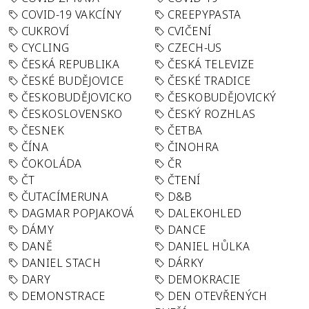
COVID-19 VAKCÍNY
CREEPYPASTA
CUKROVÍ
CVIČENÍ
CYCLING
CZECH-US
ČESKÁ REPUBLIKA
ČESKÁ TELEVIZE
ČESKÉ BUDĚJOVICE
ČESKÉ TRADICE
ČESKOBUDĚJOVICKO
ČESKOBUDĚJOVICKÝ
ČESKOSLOVENSKO
ČESKÝ ROZHLAS
ČESNEK
ČETBA
ČÍNA
ČINOHRA
ČOKOLÁDA
ČR
ČT
ČTENÍ
ČUTACÍMERUNA
D&B
DAGMAR POPJAKOVÁ
DALEKOHLED
DÁMY
DANCE
DANĚ
DANIEL HŮLKA
DANIEL STACH
DÁRKY
DARY
DEMOKRACIE
DEMONSTRACE
DEN OTEVŘENÝCH