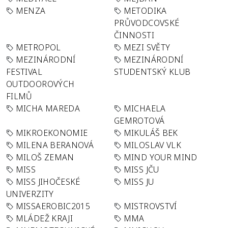
MENZA
METODIKA
PRŮVODCOVSKÉ
ČINNOSTI
METROPOL
MEZI SVĚTY
MEZINÁRODNÍ
MEZINÁRODNÍ
FESTIVAL
STUDENTSKÝ KLUB
OUTDOOROVÝCH
FILMŮ
MICHA MAREDA
MICHAELA
GEMROTOVÁ
MIKROEKONOMIE
MIKULÁŠ BEK
MILENA BERANOVÁ
MILOSLAV VLK
MILOŠ ZEMAN
MIND YOUR MIND
MISS
MISS JČU
MISS JIHOČESKÉ
MISS JU
UNIVERZITY
MISSAEROBIC2015
MISTROVSTVÍ
MLÁDEŽ KRAJI
MMA