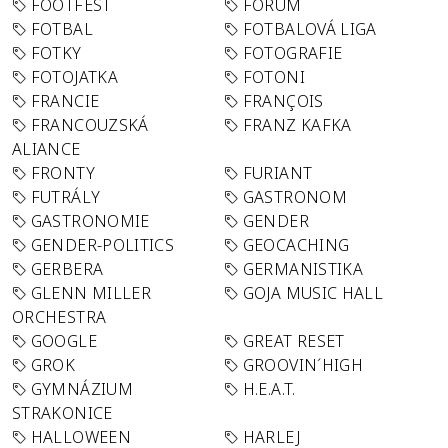
FOOTFEST
FORUM
FOTBAL
FOTBALOVÁ LIGA
FOTKY
FOTOGRAFIE
FOTOJATKA
FOTONI
FRANCIE
FRANÇOIS
FRANCOUZSKÁ
FRANZ KAFKA
ALIANCE
FRONTY
FURIANT
FUTRÁLY
GASTRONOM
GASTRONOMIE
GENDER
GENDER-POLITICS
GEOCACHING
GERBERA
GERMANISTIKA
GLENN MILLER
GOJA MUSIC HALL
ORCHESTRA
GOOGLE
GREAT RESET
GROK
GROOVIN´HIGH
GYMNÁZIUM
H.E.A.T.
STRAKONICE
HALLOWEEN
HARLEJ