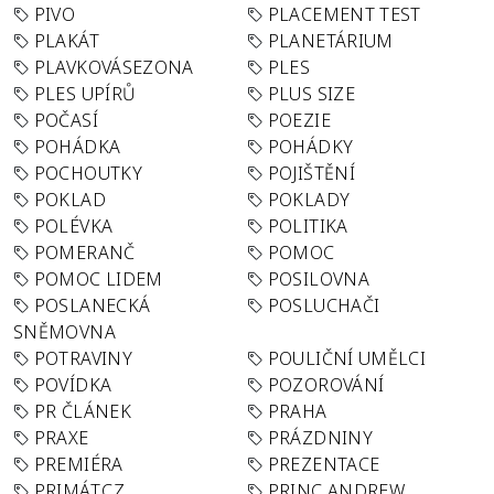
PIVO
PLACEMENT TEST
PLAKÁT
PLANETÁRIUM
PLAVKOVÁSEZONA
PLES
PLES UPÍRŮ
PLUS SIZE
POČASÍ
POEZIE
POHÁDKA
POHÁDKY
POCHOUTKY
POJIŠTĚNÍ
POKLAD
POKLADY
POLÉVKA
POLITIKA
POMERANČ
POMOC
POMOC LIDEM
POSILOVNA
POSLANECKÁ
POSLUCHAČI
SNĚMOVNA
POTRAVINY
POULIČNÍ UMĚLCI
POVÍDKA
POZOROVÁNÍ
PR ČLÁNEK
PRAHA
PRAXE
PRÁZDNINY
PREMIÉRA
PREZENTACE
PRIMÁT.CZ
PRINC ANDREW