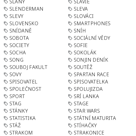
SLANÝ
SLÁVIE
SLENDERMAN
SLEVA
SLEVY
SLOVÁCI
SLOVENSKO
SMARTPHONES
SNÍDANĚ
SNÍH
SOBOTA
SOCIÁLNÍ VĚDY
SOCIETY
SOFIE
SOCHA
SOKOLÁK
SONG
SONJIN DENÍK
SOUBOJ FAKULT
SOUTĚŽ
SOVY
SPARTAN RACE
SPISOVATEL
SPISOVATELKA
SPOLEČNOST
SPOLUJIZDA
SPORT
SRÍ LANKA
STAG
STAGE
STÁNKY
STAR WARS
STATISTIKA
STÁTNÍ MATURITA
STÁŽ
STÍHAČKY
STRAKOM
STRAKONICE