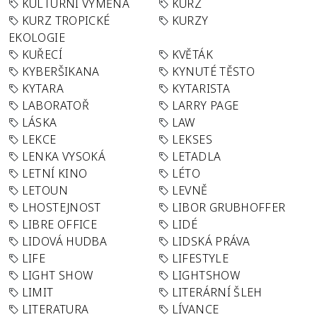
KULTURNÍ VÝMĚNA
KURZ
KURZ TROPICKÉ
KURZY
EKOLOGIE
KUŘECÍ
KVĚTÁK
KYBERŠIKANA
KYNUTÉ TĚSTO
KYTARA
KYTARISTA
LABORATOŘ
LARRY PAGE
LÁSKA
LAW
LEKCE
LEKSES
LENKA VYSOKÁ
LETADLA
LETNÍ KINO
LÉTO
LETOUN
LEVNĚ
LHOSTEJNOST
LIBOR GRUBHOFFER
LIBRE OFFICE
LIDÉ
LIDOVÁ HUDBA
LIDSKÁ PRÁVA
LIFE
LIFESTYLE
LIGHT SHOW
LIGHTSHOW
LIMIT
LITERÁRNÍ ŠLEH
LITERATURA
LÍVANCE