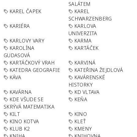
SALÁTEM
KAREL ČAPEK
KAREL
SCHWARZENBERG
KARIÉRA
KARLOVA
UNIVERZITA
KARLOVY VARY
KARMA
KAROLÍNA
KARTÁČEK
GUDASOVÁ
KARTÁČKOVÝ VRAH
KARVINÁ
KATEDRA GEOGRAFIE
KATEŘINA ŽEJDLOVÁ
KÁVA
KAVÁRENSKÉ
HISTORKY
KAVÁRNA
KD VLTAVA
KDE VŠUDE SE
KEŇA
SKRÝVÁ MATEMATIKA
KILT
KINO
KINO KOTVA
KLEŤ
KLUB K2
KMENY
KNIHA
KNIHOVNA