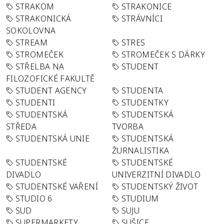
STRAKOM
STRAKONICE
STRAKONICKÁ
STRÁVNÍCI
SOKOLOVNA
STREAM
STRES
STROMEČEK
STROMEČEK S DÁRKY
STŘELBA NA
STUDENT
FILOZOFICKÉ FAKULTĚ
STUDENT AGENCY
STUDENTA
STUDENTI
STUDENTKY
STUDENTSKÁ
STUDENTSKÁ
STŘEDA
TVORBA
STUDENTSKÁ UNIE
STUDENTSKÁ
ŽURNALISTIKA
STUDENTSKÉ
STUDENTSKÉ
DIVADLO
UNIVERZITNÍ DIVADLO
STUDENTSKÉ VAŘENÍ
STUDENTSKÝ ŽIVOT
STUDIO 6
STUDIUM
SUD
SUJU
SUPERMARKETY
SUŠICE