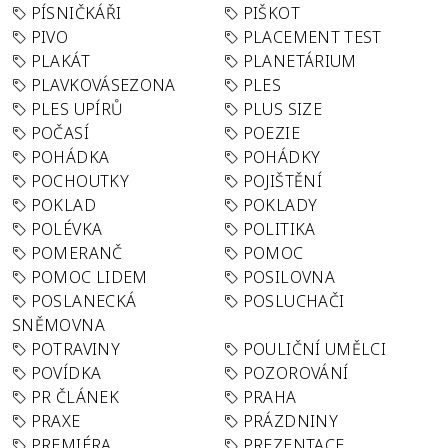
PÍSNIČKÁŘI
PIŠKOT
PIVO
PLACEMENT TEST
PLAKÁT
PLANETÁRIUM
PLAVKOVÁSEZONA
PLES
PLES UPÍRŮ
PLUS SIZE
POČASÍ
POEZIE
POHÁDKA
POHÁDKY
POCHOUTKY
POJIŠTĚNÍ
POKLAD
POKLADY
POLÉVKA
POLITIKA
POMERANČ
POMOC
POMOC LIDEM
POSILOVNA
POSLANECKÁ
POSLUCHAČI
SNĚMOVNA
POTRAVINY
POULIČNÍ UMĚLCI
POVÍDKA
POZOROVÁNÍ
PR ČLÁNEK
PRAHA
PRAXE
PRÁZDNINY
PREMIÉRA
PREZENTACE