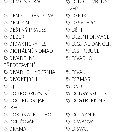
DEMONSTRACE
DEN OTEVŘENÝCH
DVEŘÍ
DEN STUDENTSTVA
DENIK
DENÍK N
DESATERO
DEŠTNÝ PRALES
DĚTI
DEZERT
DEZINFORMACE
DIDAKTICKÝ TEST
DIGITAL DANGER
DIGITÁLNÍ NOMÁD
DISTRIBUCE
DIVADELNÍ
DIVADLO
PŘEDSTAVENÍ
DIVADLO HYBERNIA
DIVÁK
DIVOKEJBILL
DIZMAS
DJ
DNB
DOBRODRUŽSTVÍ
DOBRÝ SKUTEK
DOC. RNDR. JAK
DOGTREKKING
KUBEŠ
DOKONALÉ TICHO
DOTAZNÍK
DOUČOVÁNÍ
DRABOVA
DRAMA
DRAVCI