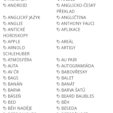
ANDROID
ANGLICKO-ČESKÝ
PŘEKLAD
ANGLICKÝ JAZYK
ANGLIČTINA
ANGLIE
ANTHONY FAUCI
ANTICKÉ
APLIKACE
HOROSKOPY
APPLE
AREÁL
ARNOLD
ARTIGY
SCHLEHUBER
ATMOSFÉRA
AU PAIR
AUTA
AUTOGRAMIÁDA
AV ČR
BABOVŘESKY
BAGS
BALET
BANÁN
BANÁT
BARVA
BARVA ŠATŮ
BÁSEŇ
BEARD BAUBLES
BED
BĚH
BĚH NADĚJE
BESEDA