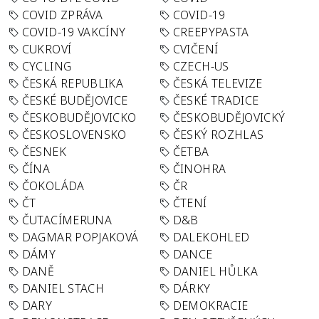
COVID ZPRÁVA
COVID-19
COVID-19 VAKCÍNY
CREEPYPASTA
CUKROVÍ
CVIČENÍ
CYCLING
CZECH-US
ČESKÁ REPUBLIKA
ČESKÁ TELEVIZE
ČESKÉ BUDĚJOVICE
ČESKÉ TRADICE
ČESKOBUDĚJOVICKO
ČESKOBUDĚJOVICKÝ
ČESKOSLOVENSKO
ČESKÝ ROZHLAS
ČESNEK
ČETBA
ČÍNA
ČINOHRA
ČOKOLÁDA
ČR
ČT
ČTENÍ
ČUTACÍMERUNA
D&B
DAGMAR POPJAKOVÁ
DALEKOHLED
DÁMY
DANCE
DANĚ
DANIEL HŮLKA
DANIEL STACH
DÁRKY
DARY
DEMOKRACIE