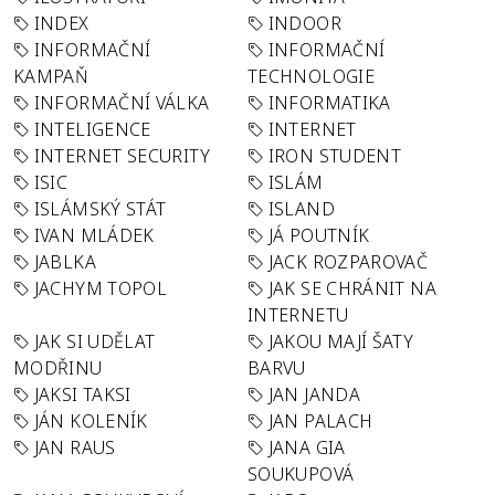
INDEX
INDOOR
INFORMAČNÍ
INFORMAČNÍ
KAMPAŇ
TECHNOLOGIE
INFORMAČNÍ VÁLKA
INFORMATIKA
INTELIGENCE
INTERNET
INTERNET SECURITY
IRON STUDENT
ISIC
ISLÁM
ISLÁMSKÝ STÁT
ISLAND
IVAN MLÁDEK
JÁ POUTNÍK
JABLKA
JACK ROZPAROVAČ
JACHYM TOPOL
JAK SE CHRÁNIT NA
INTERNETU
JAK SI UDĚLAT
JAKOU MAJÍ ŠATY
MODŘINU
BARVU
JAKSI TAKSI
JAN JANDA
JÁN KOLENÍK
JAN PALACH
JAN RAUS
JANA GIA
SOUKUPOVÁ