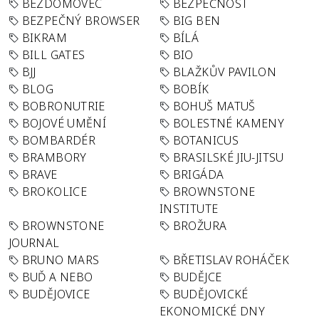
BEZDOMOVEC
BEZPEČNOST
BEZPEČNÝ BROWSER
BIG BEN
BIKRAM
BÍLÁ
BILL GATES
BIO
BJJ
BLAŽKŮV PAVILON
BLOG
BOBÍK
BOBRONUTRIE
BOHUŠ MATUŠ
BOJOVÉ UMĚNÍ
BOLESTNÉ KAMENY
BOMBARDÉR
BOTANICUS
BRAMBORY
BRASILSKÉ JIU-JITSU
BRAVE
BRIGÁDA
BROKOLICE
BROWNSTONE
INSTITUTE
BROWNSTONE
BROŽURA
JOURNAL
BRUNO MARS
BŘETISLAV ROHÁČEK
BUĎ A NEBO
BUDĚJCE
BUDĚJOVICE
BUDĚJOVICKÉ
EKONOMICKÉ DNY