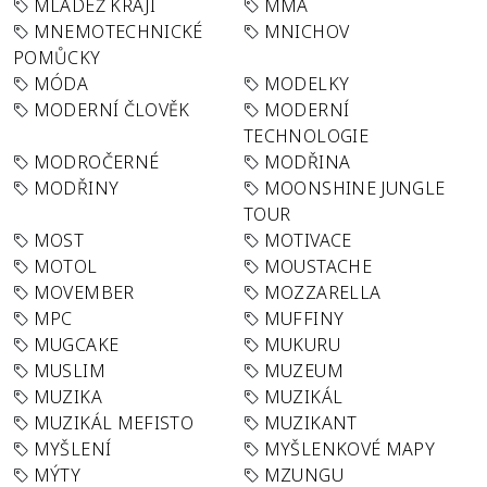
MLÁDEŽ KRAJI
MMA
MNEMOTECHNICKÉ
MNICHOV
POMŮCKY
MÓDA
MODELKY
MODERNÍ ČLOVĚK
MODERNÍ
TECHNOLOGIE
MODROČERNÉ
MODŘINA
MODŘINY
MOONSHINE JUNGLE
TOUR
MOST
MOTIVACE
MOTOL
MOUSTACHE
MOVEMBER
MOZZARELLA
MPC
MUFFINY
MUGCAKE
MUKURU
MUSLIM
MUZEUM
MUZIKA
MUZIKÁL
MUZIKÁL MEFISTO
MUZIKANT
MYŠLENÍ
MYŠLENKOVÉ MAPY
MÝTY
MZUNGU