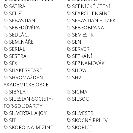
SATIRA
SCÉNICKÉ ČTENÍ
SCI-FI
SEARCH ENGINE
SEBASTIAN
SEBASTIAN FITZEK
SEBEDŮVĚRA
SEBEOBRANA
SEDLÁCI
SEMESTR
SEMINÁŘE
SEN
SERIÁL
SERVER
SESTRA
SETKÁNÍ
SEX
SEZNAMOVÁK
SHAKESPEARE
SHOW
SHROMÁŽDĚNÍ
SHV
AKADEMICKÉ OBCE
SIBYLA
SIGMA
SILESIAN-SOCIETY-
SILSOC
FOR-SOLIDARITY
SILVERTAL A JOY
SILVESTR
SÍŤ
SKOČNÝ PŘÍLIV
SKORO-NA-MIZINE
SKOŘICE