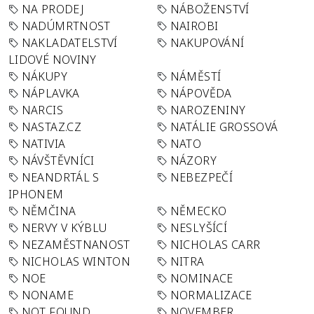
NA PRODEJ
NÁBOŽENSTVÍ
NADÚMRTNOST
NAIROBI
NAKLADATELSTVÍ
NAKUPOVÁNÍ
LIDOVÉ NOVINY
NÁKUPY
NÁMĚSTÍ
NÁPLAVKA
NÁPOVĚDA
NARCIS
NAROZENINY
NASTAZ.CZ
NATÁLIE GROSSOVÁ
NATIVIA
NATO
NÁVŠTĚVNÍCI
NÁZORY
NEANDRTÁL S
NEBEZPEČÍ
IPHONEM
NĚMČINA
NĚMECKO
NERVY V KÝBLU
NESLYŠÍCÍ
NEZAMĚSTNANOST
NICHOLAS CARR
NICHOLAS WINTON
NITRA
NOE
NOMINACE
NONAME
NORMALIZACE
NOT FOUND
NOVEMBER