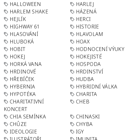
HALLOWEEN
HARLEJ
HARLEM SHAKE
HÁZENÁ
HEJLÍK
HERCI
HIGHWAY 61
HISTORIE
HLASOVÁNÍ
HLAVOLAM
HLUBOKÁ
HOAX
HOBIT
HODNOCENÍ VÝUKY
HOKEJ
HOKEJISTÉ
HORKÁ VANA
HOSPODA
HRDINOVÉ
HRDINSTVÍ
HŘEBÍČEK
HUDBA
HYBERNIA
HYBRIDNÍ VÁLKA
HYPOTÉKA
CHARITA
CHARITATIVNÍ
CHEB
KONCERT
CHIA SEMÍNKA
CHINASKI
CHŮZE
CHYBA
IDEOLOGIE
IGY
ILUSTRÁTOŘI
IMUNITA