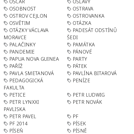
OSCAR
OSLAVY
OSOBNOST
OSTRAVA
OSTROV CEJLON
OSTROVANKA
OSVĚTIM
OTÁZKA
OTÁZKY VÁCLAVA
PADESÁT ODSTÍNŮ
MORAVCE
ŠEDI
PALAČINKY
PAMÁTKA
PANDEMIE
PÁNOVÉ
PAPUA NOVA GUINEA
PARTY
PAŘÍŽ
PÁTEK
PAVLA SMETANOVÁ
PAVLÍNA BITAROVÁ
PEDAGOGICKÁ
PENÍZE
FAKULTA
PETICE
PETR LUDWIG
PETR LYNXXI
PETR NOVÁK
PAVLISKA
PETR PAVEL
PF
PF 2014
PÍSEK
PÍSEŇ
PÍSNĚ