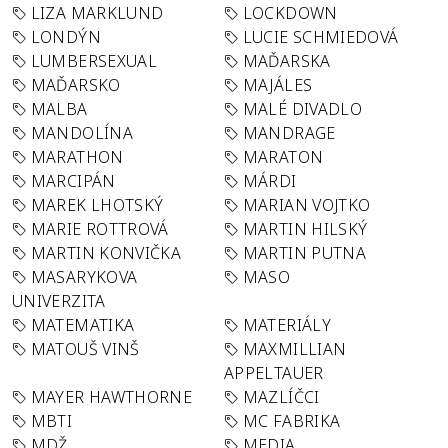
LIZA MARKLUND
LOCKDOWN
LONDÝN
LUCIE SCHMIEDOVÁ
LUMBERSEXUAL
MAĎARSKA
MAĎARSKO
MAJÁLES
MALBA
MALÉ DIVADLO
MANDOLÍNA
MANDRAGE
MARATHON
MARATON
MARCIPÁN
MÁRDI
MAREK LHOTSKÝ
MARIAN VOJTKO
MARIE ROTTROVÁ
MARTIN HILSKÝ
MARTIN KONVIČKA
MARTIN PUTNA
MASARYKOVA
MASO
UNIVERZITA
MATEMATIKA
MATERIÁLY
MATOUŠ VINŠ
MAXMILLIAN
APPELTAUER
MAYER HAWTHORNE
MAZLÍČCI
MBTI
MC FABRIKA
MDŽ
MEDIA