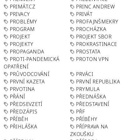
PRIMÁT.CZ
PRINC ANDREW
PRIVACY
PRIVÁT
PROBLÉMY
PROFAJNŠMEKRY
PROGRAM
PROCHÁZKA
PROJEKT
PROJEKT SBOR
PROJEKTY
PROKRASTINACE
PROPAGANDA
PROSTATA
PROTI-PANDEMICKÁ
PROTON VPN
OPATŘENÍ
PRŮVODCOVÁNÍ
PRVÁCI
PRVNÍ KAZETA
PRVNÍ REPUBLIKA
PRVOTINA
PRYMULA
PŘÁNÍ
PŘEDNÁŠKA
PŘEDSEVZETÍ
PŘEDSTAVENÍ
PŘEDZÁPIS
PŘF
PŘÍBĚH
PŘÍBĚHY
PŘIHLÁŠKA
PŘÍPRAVA NA
ZKOUŠKU