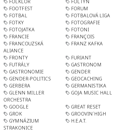
FOLKLÓR
FOLTYN
FOOTFEST
FORUM
FOTBAL
FOTBALOVÁ LIGA
FOTKY
FOTOGRAFIE
FOTOJATKA
FOTONI
FRANCIE
FRANÇOIS
FRANCOUZSKÁ
FRANZ KAFKA
ALIANCE
FRONTY
FURIANT
FUTRÁLY
GASTRONOM
GASTRONOMIE
GENDER
GENDER-POLITICS
GEOCACHING
GERBERA
GERMANISTIKA
GLENN MILLER
GOJA MUSIC HALL
ORCHESTRA
GOOGLE
GREAT RESET
GROK
GROOVIN´HIGH
GYMNÁZIUM
H.E.A.T.
STRAKONICE