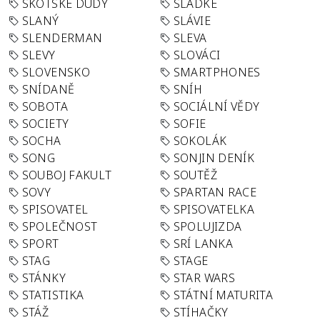
SKOTSKÉ DUDY
SLADKÉ
SLANÝ
SLÁVIE
SLENDERMAN
SLEVA
SLEVY
SLOVÁCI
SLOVENSKO
SMARTPHONES
SNÍDANĚ
SNÍH
SOBOTA
SOCIÁLNÍ VĚDY
SOCIETY
SOFIE
SOCHA
SOKOLÁK
SONG
SONJIN DENÍK
SOUBOJ FAKULT
SOUTĚŽ
SOVY
SPARTAN RACE
SPISOVATEL
SPISOVATELKA
SPOLEČNOST
SPOLUJIZDA
SPORT
SRÍ LANKA
STAG
STAGE
STÁNKY
STAR WARS
STATISTIKA
STÁTNÍ MATURITA
STÁŽ
STÍHAČKY