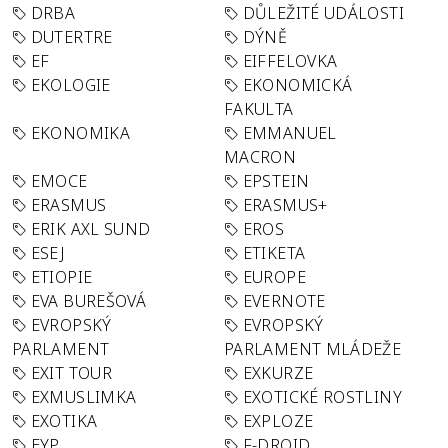
DRBA
DŮLEŽITÉ UDÁLOSTI
DUTERTRE
DÝNĚ
EF
EIFFELOVKA
EKOLOGIE
EKONOMICKÁ
FAKULTA
EKONOMIKA
EMMANUEL
MACRON
EMOCE
EPSTEIN
ERASMUS
ERASMUS+
ERIK AXL SUND
EROS
ESEJ
ETIKETA
ETIOPIE
EUROPE
EVA BUREŠOVÁ
EVERNOTE
EVROPSKÝ
EVROPSKÝ
PARLAMENT
PARLAMENT MLÁDEŽE
EXIT TOUR
EXKURZE
EXMUSLIMKA
EXOTICKÉ ROSTLINY
EXOTIKA
EXPLOZE
EYP
F-DROID