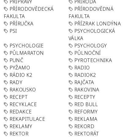
PŘÍPRAVY
PŘÍRODA
PŘÍRODOVĚDECKÁ
PŘÍRODOVĚDNÁ
FAKULTA
FAKULTA
PŘÍRUČKA
PŘÍZRAK LONDÝNA
PSI
PSYCHOLOGICKÁ
VÁLKA
PSYCHOLOGIE
PSYCHOLOGY
PŮLMARATON
PŮLNOČNÍ
PUNČ
PYROTECHNIKA
PYŽAMO
RADIO
RÁDIO K2
RADIOK2
RADY
RAJČATA
RAKOUSKO
RAKOVINA
RECEPT
RECEPTY
RECYKLACE
RED BULL
REDAKCE
REFORMY
REKAPITULACE
REKLAMA
REKLAMY
REKORD
REKTOR
REKTORÁT