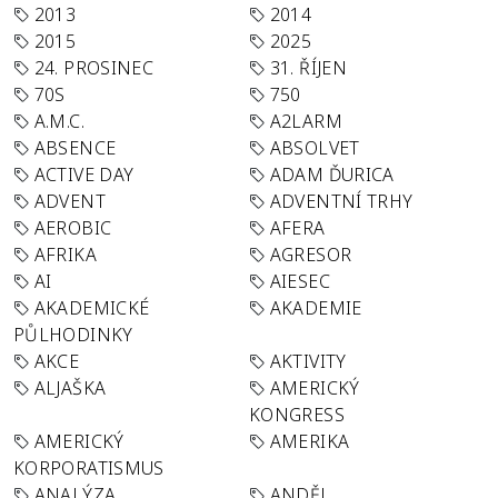
2013
2014
2015
2025
24. PROSINEC
31. ŘÍJEN
70S
750
A.M.C.
A2LARM
ABSENCE
ABSOLVET
ACTIVE DAY
ADAM ĎURICA
ADVENT
ADVENTNÍ TRHY
AEROBIC
AFERA
AFRIKA
AGRESOR
AI
AIESEC
AKADEMICKÉ
AKADEMIE
PŮLHODINKY
AKCE
AKTIVITY
ALJAŠKA
AMERICKÝ
KONGRESS
AMERICKÝ
AMERIKA
KORPORATISMUS
ANALÝZA
ANDĚL