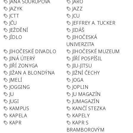
JANA SOUKUPOVÁ
JARO
JAZYK
JAZZ
JCTT
JCU
JČU
JEFFREY A. TUCKER
JEŽDĚNÍ
JIDÁŠ
JÍDLO
JIHOČESKÁ
UNIVERZITA
JIHOČESKÉ DIVADLO
JIHOČESKÉ MUZEUM
JINÁ ÚTERÝ
JÍŘÍ POSPÍŠIL
JIŘÍ ZONYGA
JIU-JITSU
JIŽAN A BLONDÝNA
JIŽNÍ ČECHY
JMELÍ
JOGA
JOGGING
JOPLIN
JU
JU MAGAZÍN
JUGI
JUMAGAZÍN
KAMPUS
KANČÍ STEZKA
KAPELA
KAPELY
KAPR
KAPR S
BRAMBOROVÝM