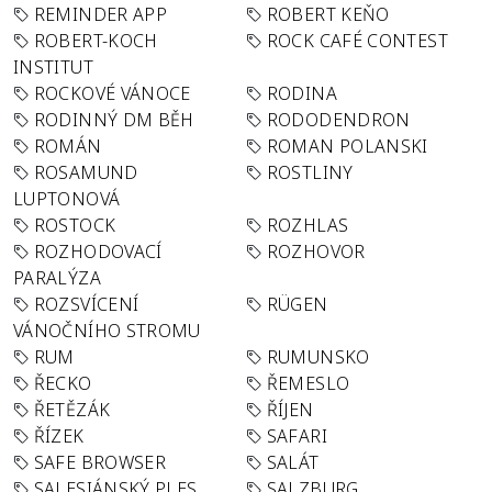
REMINDER APP
ROBERT KEŇO
ROBERT-KOCH
ROCK CAFÉ CONTEST
INSTITUT
ROCKOVÉ VÁNOCE
RODINA
RODINNÝ DM BĚH
RODODENDRON
ROMÁN
ROMAN POLANSKI
ROSAMUND
ROSTLINY
LUPTONOVÁ
ROSTOCK
ROZHLAS
ROZHODOVACÍ
ROZHOVOR
PARALÝZA
ROZSVÍCENÍ
RÜGEN
VÁNOČNÍHO STROMU
RUM
RUMUNSKO
ŘECKO
ŘEMESLO
ŘETĚZÁK
ŘÍJEN
ŘÍZEK
SAFARI
SAFE BROWSER
SALÁT
SALESIÁNSKÝ PLES
SALZBURG