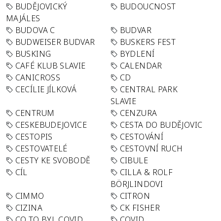
BUDĚJOVICKÝ
BUDOUCNOST
MAJÁLES
BUDOVA C
BUDVAR
BUDWEISER BUDVAR
BUSKERS FEST
BUSKING
BYDLENÍ
CAFÉ KLUB SLAVIE
CALENDAR
CANICROSS
CD
CECÍLIE JÍLKOVÁ
CENTRAL PARK
SLAVIE
CENTRUM
CENZURA
CESKEBUDEJOVICE
CESTA DO BUDĚJOVIC
CESTOPIS
CESTOVÁNÍ
CESTOVATELÉ
CESTOVNÍ RUCH
CESTY KE SVOBODĚ
CIBULE
CÍL
CILLA & ROLF
BÖRJLINDOVI
CIMMO
CITRON
CIZINA
CK FISHER
CO TO BYL COVID
COVID