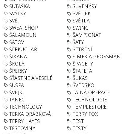
SUTAŠKA
SUVENÝRY
SVÁTKY
SVĚDEK
SVĚT
SVĚTLA
SWEATSHOP
SWING
ŠALAMOUN
ŠAMPIONÁT
ŠATOV
ŠATY
ŠÉFKUCHAŘ
ŠETŘENÍ
ŠIKANA
ŠIMEK A GROSSMAN
ŠKOLA
ŠPAGETY
ŠPERKY
ŠTAFETA
ŠŤASTNÉ A VESELÉ
ŠUKAS
ŠUSPA
ŠVÉDSKO
ŠVEJK
TAJNÁ OPERACE
TANEC
TECHNOLOGIE
TECHNOLOGY
TEMPLESTORE
TERKA DRÁBKOVÁ
TERRY FOX
TERRY HAYES
TEST
TĚSTOVINY
TESTY